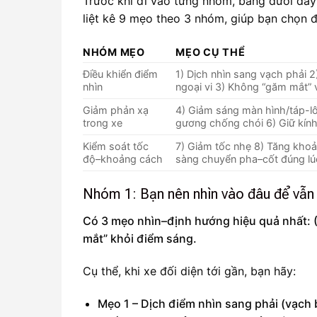
Trước khi đi vào từng nhóm, bảng dưới đây
liệt kê 9 mẹo theo 3 nhóm, giúp bạn chọn đ
NHÓM MẸO
MẸO CỤ THỂ
Điều khiển điểm
1) Dịch nhìn sang vạch phải 
nhìn
ngoại vi 3) Không “găm mắt”
Giảm phản xạ
4) Giảm sáng màn hình/táp-lô
trong xe
gương chống chói 6) Giữ kín
Kiểm soát tốc
7) Giảm tốc nhẹ 8) Tăng kho
độ–khoảng cách
sàng chuyển pha–cốt đúng lú
Nhóm 1: Bạn nên nhìn vào đâu để vẫn 
Có 3 mẹo nhìn–định hướng hiệu quả nhất: (1
mắt” khỏi điểm sáng.
Cụ thể, khi xe đối diện tới gần, bạn hãy:
Mẹo 1 – Dịch điểm nhìn sang phải (vạch 