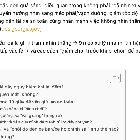
hoặc đèn quá sáng, điều quan trọng không phải “cố nhìn xu
uyển hướng nhìn sang mép phải/vạch đường
, giảm tốc độ
ng dẫn lái xe an toàn cũng nhấn mạnh việc
không nhìn thẳ
(
dds.georgia.gov
)
ểu lóa là gì → tránh nhìn thẳng → 9 mẹo xử lý nhanh → nhậ
ấp vào lề → và các cách “giảm chói trước khi bị chói”
để bạ
 dễ gây nguy hiểm khi lái đêm?
“quen mắt” không?
ong 10 giây để vẫn giữ làn an toàn
 mà không bị “dính chói”?
 gương, và “vầng sáng” trong xe?
ách và đèn của mình để tránh rủi ro dây chuyền?
” và “chói do đèn xe bạn/xe họ chỉnh sai” như thế nào?
 không?