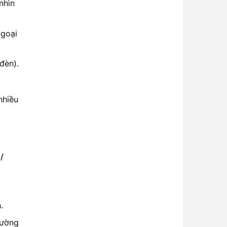
nhìn
ngoại
đèn).
nhiều
/
.
cường