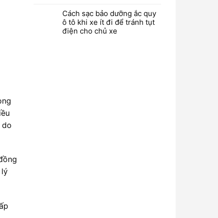
Cách sạc bảo dưỡng ắc quy
ô tô khi xe ít đi để tránh tụt
điện cho chủ xe
ong
iều
i do
 đồng
 lý
hấp