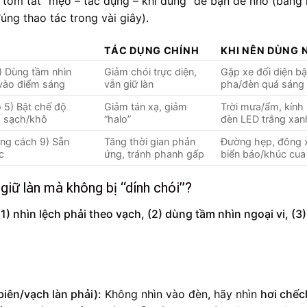
 tóm tắt “mẹo – tác dụng – khi dùng” để bạn dễ nhớ (bảng
úng thao tác trong vài giây).
TÁC DỤNG CHÍNH
KHI NÊN DÙNG 
2) Dùng tầm nhìn
Giảm chói trực diện,
Gặp xe đối diện bậ
 vào điểm sáng
vẫn giữ làn
pha/đèn quá sáng
 5) Bật chế độ
Giảm tán xạ, giảm
Trời mưa/ẩm, kính
h sạch/khô
“halo”
đèn LED trắng xan
ảng cách 9) Sẵn
Tăng thời gian phản
Đường hẹp, đông 
c
ứng, tránh phanh gấp
biển báo/khúc cua
giữ làn mà không bị “dính chói”?
) nhìn lệch phải theo vạch, (2) dùng tầm nhìn ngoại vi, (3)
biên/vạch làn phải):
Không nhìn vào đèn, hãy nhìn
hơi chếc