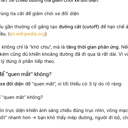
hải) để
chiếu đường mà giảm chói xe đối diện
.
hiếu gần thường cố gắng tạo
đường cắt (cutoff)
để hạn chế 
ều. (
en.wikipedia.org
)
 không chỉ là “khó chịu”, mà là
tăng thời gian phản ứng
. Nế
 kém cũng đủ khiến khoảng đường đã đi qua là rất dài. Vì v
 lý đúng ở phần tiếp theo.
 để “quen mắt” không?
xe đối diện
để “quen mắt”, vì tối thiểu có 3 lý do rõ ràng:
ìn trực diện khiến ánh sáng chiếu đúng trục nhìn, võng mạc
uốt” nhanh hơn → bạn khó thấy mép đường, người đi bộ, c