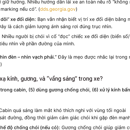
giữ hướng. Nhiều hướng dẫn lái xe an toàn nêu rõ “không 
 marking nếu có”. (
dds.georgia.gov
)
dõi” xe đối diện:
Bạn vẫn nhận biết vị trí xe đối diện bằng 
Đây là cách giảm lượng ánh sáng rơi đúng trục nhìn.
:
Nhiều người bị chói vì cố “đọc” chiếc xe đối diện (biển số/
iêu nhìn về phần đường của mình.
hìn đèn – nhìn vạch phải.”
Đây là mẹo được nhắc lại trong 
u
)
ạ kính, gương, và “vầng sáng” trong xe?
rong cabin, (5) dùng gương chống chói, (6) xử lý kính bẩn
abin quá sáng làm mắt khó thích nghi với vùng tối ngoài
 sát đường, đồng thời giảm cảm giác chói khi gặp đèn mạnh
hế độ chống chói (nếu có):
Gương chống chói giúp giảm 