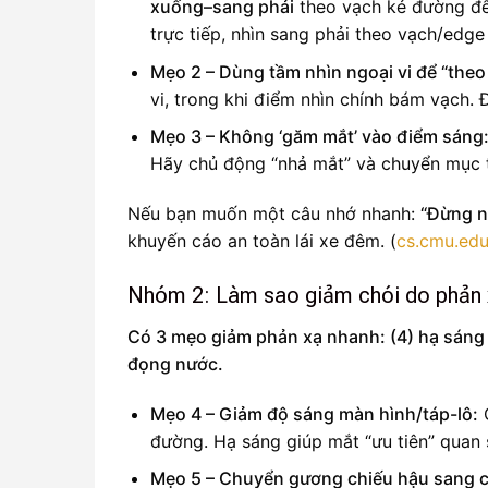
xuống–sang phải
theo vạch kẻ đường để 
trực tiếp, nhìn sang phải theo vạch/edge
Mẹo 2 – Dùng tầm nhìn ngoại vi để “theo 
vi, trong khi điểm nhìn chính bám vạch. 
Mẹo 3 – Không ‘găm mắt’ vào điểm sáng
Hãy chủ động “nhả mắt” và chuyển mục t
Nếu bạn muốn một câu nhớ nhanh:
“Đừng n
khuyến cáo an toàn lái xe đêm. (
cs.cmu.ed
Nhóm 2: Làm sao giảm chói do phản x
Có 3 mẹo giảm phản xạ nhanh: (4) hạ sáng t
đọng nước.
Mẹo 4 – Giảm độ sáng màn hình/táp-lô:
C
đường. Hạ sáng giúp mắt “ưu tiên” quan
Mẹo 5 – Chuyển gương chiếu hậu sang c