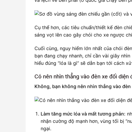
và lệch về bên phải (ở quốc gia chạy bên p
Cụ thể hơn, các tiêu chuẩn/thiết kế đèn c
sáng vọt lên cao gây chói cho xe ngược chi
Cuối cùng, nguy hiểm lớn nhất của chói đèn
bạn đang chạy nhanh, chỉ cần vài giây nhìn
hiểu đúng “lóa là gì” sẽ dẫn bạn tới cách xử
Có nên nhìn thẳng vào đèn xe đối diện
Không, bạn không nên nhìn thẳng vào đèn 
Làm tăng mức lóa và mất tương phản:
nh
nhận cường độ mạnh hơn, vùng tối bị “n
ngại.