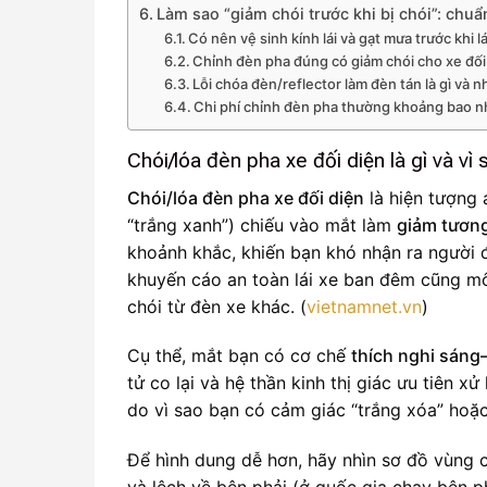
Làm sao “giảm chói trước khi bị chói”: chuẩn
Có nên vệ sinh kính lái và gạt mưa trước khi 
Chỉnh đèn pha đúng có giảm chói cho xe đố
Lỗi chóa đèn/reflector làm đèn tán là gì và 
Chi phí chỉnh đèn pha thường khoảng bao nh
Chói/lóa đèn pha xe đối diện là gì và vì
Chói/lóa đèn pha xe đối diện
là hiện tượng 
“trắng xanh”) chiếu vào mắt làm
giảm tươn
khoảnh khắc, khiến bạn khó nhận ra người 
khuyến cáo an toàn lái xe ban đêm cũng mô
chói từ đèn xe khác. (
vietnamnet.vn
)
Cụ thể, mắt bạn có cơ chế
thích nghi sáng–
tử co lại và hệ thần kinh thị giác ưu tiên x
do vì sao bạn có cảm giác “trắng xóa” hoặ
Để hình dung dễ hơn, hãy nhìn sơ đồ vùng 