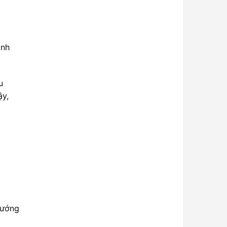
ánh
u
ậy,
hướng