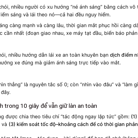
chói, nhiều người có xu hướng “né ánh sáng” bằng cách vô 
 điểm sáng và lái theo nó—cả hai đều nguy hiểm.
áng càng mạnh và càng lâu, thời gian mắt phục hồi càng dà
úc cần nhất (đoạn giao nhau, xe máy tạt đầu, biển báo phản
hói, nhiều hướng dẫn lái xe an toàn khuyên bạn
dịch điểm n
hướng xe đúng mà giảm ánh sáng trực tiếp vào mắt.
n thẳng” là nguyên tắc số 0; còn “nhìn vào đâu” và “làm gì
 đây.
nh trong 10 giây để vẫn giữ làn an toàn
ng được chia theo tiêu chí “tác động ngay lập tức” gồm:
(1)
, và
(3) kiểm soát tốc độ–khoảng cách để có thời gian phả