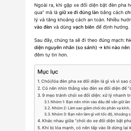
Ngoài ra, khi gặp xe đối diện bật đèn pha 
qua” mà là
giữ xe đi đúng làn
bằng cách
ch
lý và tăng khoảng cách an toàn. Nhiều hướ
vào đèn
và dùng
vạch biên
để định hướng. 
Sau đây, chúng ta sẽ đi theo đúng mạch:
hi
diện nguyên nhân (so sánh) → khi nào nên t
đêm tự tin hơn.
Mục lục
Chói/lóa đèn pha xe đối diện là gì và vì sao
Có nên nhìn thẳng vào đèn xe đối diện để 
9 mẹo tránh chói xe đối diện: xử lý nhanh tr
Nhóm 1: Bạn nên nhìn vào đâu để vẫn giữ làn
Nhóm 2: Làm sao giảm chói do phản xạ kính,
Nhóm 3: Bạn nên làm gì với tốc độ, khoảng c
Khác nhau giữa “chói do xe đối diện bật pha
Khi bị lóa mạnh, có nên tấp vào lề dừng lại