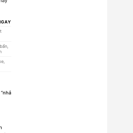
 này
NGAY
t
 bẩn,
h
xe,
 “nhả
h