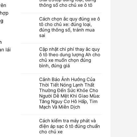
yên
thông số cho chủ xe ô tô
 hợp
Cách chọn ắc quy đúng xe ô
ng
tô cho chủ xe: đúng loại,
đúng thông số, tránh mua
sai
n
Cập nhật chi phí thay ắc quy
n lái
ô tô theo dung lượng Ah cho
chủ xe muốn chọn đúng
bình, đúng giá
Cảnh Báo Ảnh Hưởng Của
Thời Tiết Nóng Lạnh Thất
Thường Đến Sức Khỏe Cho
Người Dễ Mệt Khi Giao Mùa:
Tăng Nguy Cơ Hô Hấp, Tim
Mạch Và Miễn Dịch
Cách kiểm tra máy phát và
điện áp sạc ô tô đúng chuẩn
cho chủ xe