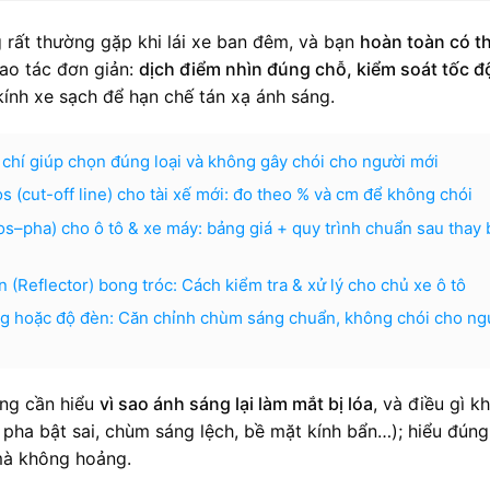
g rất thường gặp khi lái xe ban đêm, và bạn
hoàn toàn có t
ao tác đơn giản:
dịch điểm nhìn đúng chỗ, kiểm soát tốc đ
ính xe sạch để hạn chế tán xạ ánh sáng.
chí giúp chọn đúng loại và không gây chói cho người mới
s (cut-off line) cho tài xế mới: đo theo % và cm để không chói
os–pha) cho ô tô & xe máy: bảng giá + quy trình chuẩn sau thay
(Reflector) bong tróc: Cách kiểm tra & xử lý cho chủ xe ô tô
ng hoặc độ đèn: Căn chỉnh chùm sáng chuẩn, không chói cho ng
ũng cần hiểu
vì sao ánh sáng lại làm mắt bị lóa
, và điều gì k
 pha bật sai, chùm sáng lệch, bề mặt kính bẩn…); hiểu đúng
mà không hoảng.