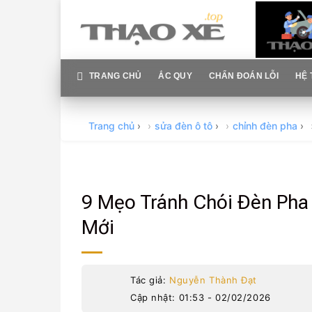
Skip
to
content
TRANG CHỦ
ẮC QUY
CHẨN ĐOÁN LỖI
HỆ 
Trang chủ
›
sửa đèn ô tô
›
chỉnh đèn pha
›
9 Mẹo Tránh Chói Đèn Pha 
Mới
Tác giả:
Nguyễn Thành Đạt
Cập nhật: 01:53 - 02/02/2026