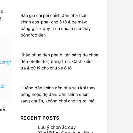
hể
Báo giá chi phí chỉnh đèn pha (căn
ộ,
chỉnh cos–pha) cho ô tô & xe máy:
bảng giá + quy trình chuẩn sau thay
bóng/độ đèn
Khắc phục đèn pha bị tán sáng do chóa
đèn (Reflector) bong tróc: Cách kiểm
 bóng/
tra & xử lý cho chủ xe ô tô
ười
Hướng dẫn chỉnh đèn pha sau khi thay
bóng hoặc độ đèn: Căn chỉnh chùm
sáng chuẩn, không chói cho người mới
hiến
RECENT POSTS
Lưu ý chọn ắc quy
Start/Stop đúng loại, đúng