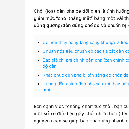
Chói (lóa) đèn pha xe đối diện là tình huốn
giảm mức “chói thẳng mặt”
bằng một vài th
dùng gương/đèn đúng chế độ
và chuẩn bị k
Có nên thay bóng tăng sáng không? 7 tiêu 
Chuẩn hóa tiêu chuẩn độ cao tia cắt đèn co
Báo giá chi phí chỉnh đèn pha (căn chỉnh c
độ đèn
Khắc phục đèn pha bị tán sáng do chóa đèn 
Hướng dẫn chỉnh đèn pha sau khi thay bó
mới
Bên cạnh việc “chống chói” tức thời, bạn c
một số xe đối diện gây chói nhiều hơn (đèn
nguyên nhân sẽ giúp bạn phản ứng nhanh 