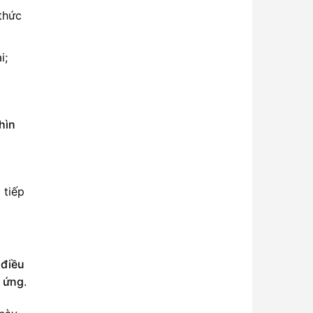
thức
i;
hìn
 tiếp
 điều
n ứng
.