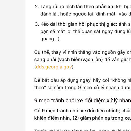
Tăng rủi ro lệch làn theo phản xạ:
khi bị 
đánh lái, hoặc ngược lại “dính mắt” vào
Kéo dài thời gian hồi phục thị giác:
ánh s
bạn sẽ mất lợi thế quan sát ngay đúng l
quang…).
Cụ thể, thay vì nhìn thẳng vào nguồn gây c
sang phải (vạch biên/vạch làn)
để vẫn giữ 
(
dds.georgia.gov
)
Để bắt đầu áp dụng ngay, hãy coi “không nhì
theo” sẽ nằm trong 9 mẹo xử lý nhanh dưới
9 mẹo tránh chói xe đối diện: xử lý nha
Có 9 mẹo tránh chói xe đối diện chính
; chú
khiển điểm nhìn
,
(2) giảm phản xạ trong xe