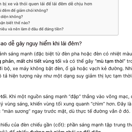
 bị xe và thói quen lái để lái đêm dễ chịu hơn
lái đêm để giảm chói không?
i diện không?
nhận biết thế nào?
iêu và nên làm ở đâu để đáng tiền?
 sao dễ gây nguy hiểm khi lái đêm?
ánh sáng mạnh (đặc biệt từ đèn pha hoặc đèn có nhiệt màu
g phản
,
mất chi tiết vùng tối
và có thể gây
“mù tạm thời”
tr
đi bộ, xe máy không bật đèn, ổ gà hoặc vạch kẻ đường. Nh
 tả hiện tượng này như một dạng suy giảm thị lực tạm thờ
tối
. Khi một nguồn sáng mạnh “đập” thẳng vào võng mạc,
ử lý vùng sáng, khiến vùng tối xung quanh “chìm” hơn. Đây là
c “màn sương” ngay trước mặt, dù thực tế đường vẫn ở đó.
chiếu của đèn chiếu gần (cốt): phần sáng mạnh tập trung t