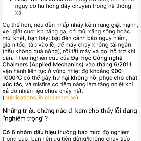
nguy cơ hư hỏng dây chuyền trong hệ thống
xả.
Cụ thể hơn, nếu đèn nhấp nháy kèm rung giật mạnh,
xe “giật cục” khi tăng ga, có mùi xăng sống hoặc
mùi khét, bạn hãy: bật đèn cảnh báo nguy hiểm,
giảm tốc, tấp vào lề, để máy chạy không tải ngắn
(nếu không quá nóng), rồi tắt máy và gọi hỗ trợ khi
cần. Theo nghiên cứu của
Đại học Công nghệ
Chalmers (Applied Mechanics)
vào
tháng 6/2011
,
vận hành liên tục ở vùng nhiệt độ khoảng
900–
1000°C
có thể gây
hư hại không hồi phục cho chất
xúc tác
, và misfire có tiềm năng làm tăng nhiệt khí
xả do nhiên liệu chưa cháy hết.
(
publications.lib.chalmers.se
)
Những triệu chứng nào đi kèm cho thấy lỗi đang
“nghiêm trọng”?
Có 6 nhóm dấu hiệu
thường báo mức độ nghiêm
trọng cao, bạn nên ưu tiên dừng/không chạy tiếp