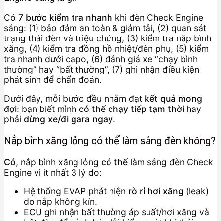
Có
7 bước kiểm tra nhanh
khi đèn Check Engine
sáng: (1) bảo đảm an toàn & giảm tải, (2) quan sát
trạng thái đèn và triệu chứng, (3) kiểm tra nắp bình
xăng, (4) kiểm tra đồng hồ nhiệt/đèn phụ, (5) kiểm
tra nhanh dưới capo, (6) đánh giá xe “chạy bình
thường” hay “bất thường”, (7) ghi nhận điều kiện
phát sinh để chẩn đoán.
Dưới đây, mỗi bước đều nhằm đạt
kết quả mong
đợi
: bạn biết mình
có thể chạy tiếp tạm thời
hay
phải
dừng xe/đi gara ngay
.
Nắp bình xăng lỏng có thể làm sáng đèn không?
Có
, nắp bình xăng lỏng
có thể
làm sáng đèn Check
Engine vì ít nhất 3 lý do:
Hệ thống EVAP phát hiện
rò rỉ hơi xăng
(leak)
do nắp không kín.
ECU ghi nhận bất thường áp suất/hơi xăng và