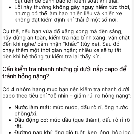
bật đèn để cảnh báo lỗi kiểm soát khí thải.
Lỗi này thường
không gây nguy hiểm tức thời
,
nhưng có thể làm hao nhiên liệu và khiến xe
không đạt kiểm định khí thải ở một số nơi.
Cụ thể, nếu bạn vừa đổ xăng xong mà đèn sáng,
hãy dừng an toàn, kiểm tra nắp bình xăng: vặn chặt
đến khi nghe/ cảm nhận “khấc” (tùy xe). Sau đó
chạy thêm một thời gian ngắn; nhiều xe sẽ tự tắt
đèn khi hệ thống tự kiểm tra lại thấy kín.
Cần kiểm tra nhanh những gì dưới nắp capo để
tránh hỏng nặng?
Có
4 nhóm hạng mục
bạn nên kiểm tra nhanh dưới
capo theo tiêu chí “dễ nhìn – giảm rủi ro hỏng nặng”:
Nước làm mát
: mức nước, dấu rò rỉ, ống nước
phồng/xì.
Dầu động cơ
: mức dầu (que thăm), dấu rò rỉ rõ
rệt.
Đường nạp khí
: ống gió tuột, kẹp lỏng, hộp lọc