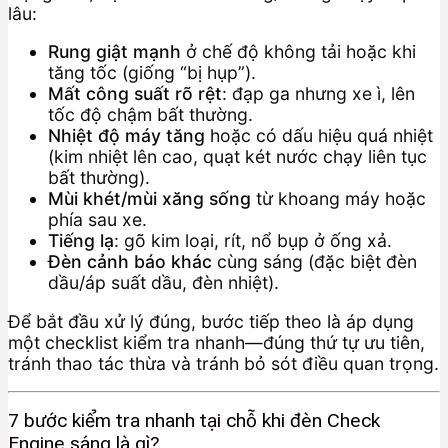
lâu:
Rung giật mạnh
ở chế độ không tải hoặc khi
tăng tốc (giống “bị hụp”).
Mất công suất rõ rệt
: đạp ga nhưng xe ì, lên
tốc độ chậm bất thường.
Nhiệt độ máy tăng
hoặc có dấu hiệu quá nhiệt
(kim nhiệt lên cao, quạt két nước chạy liên tục
bất thường).
Mùi khét/mùi xăng sống
từ khoang máy hoặc
phía sau xe.
Tiếng lạ
: gõ kim loại, rít, nổ bụp ở ống xả.
Đèn cảnh báo khác
cùng sáng (đặc biệt đèn
dầu/áp suất dầu, đèn nhiệt).
Để bắt đầu xử lý đúng, bước tiếp theo là áp dụng
một checklist kiểm tra nhanh—đúng thứ tự ưu tiên,
tránh thao tác thừa và tránh bỏ sót điều quan trọng.
7 bước kiểm tra nhanh tại chỗ khi đèn Check
Engine sáng là gì?