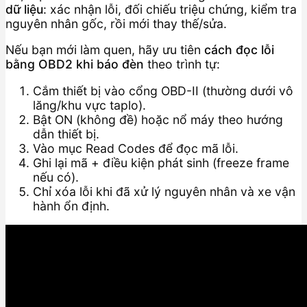
dữ liệu
: xác nhận lỗi, đối chiếu triệu chứng, kiểm tra
nguyên nhân gốc, rồi mới thay thế/sửa.
Nếu bạn mới làm quen, hãy ưu tiên
cách đọc lỗi
bằng OBD2 khi báo đèn
theo trình tự:
Cắm thiết bị vào cổng OBD-II (thường dưới vô
lăng/khu vực taplo).
Bật ON (không đề) hoặc nổ máy theo hướng
dẫn thiết bị.
Vào mục Read Codes để đọc mã lỗi.
Ghi lại mã + điều kiện phát sinh (freeze frame
nếu có).
Chỉ xóa lỗi khi đã xử lý nguyên nhân và xe vận
hành ổn định.