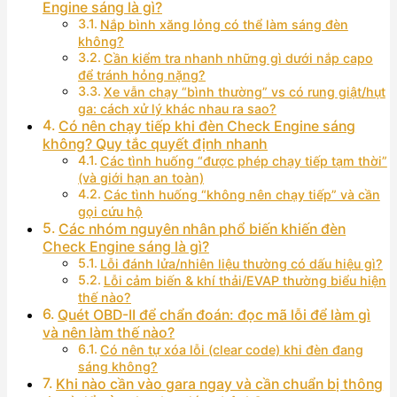
Engine sáng là gì?
Nắp bình xăng lỏng có thể làm sáng đèn
không?
Cần kiểm tra nhanh những gì dưới nắp capo
để tránh hỏng nặng?
Xe vẫn chạy “bình thường” vs có rung giật/hụt
ga: cách xử lý khác nhau ra sao?
Có nên chạy tiếp khi đèn Check Engine sáng
không? Quy tắc quyết định nhanh
Các tình huống “được phép chạy tiếp tạm thời”
(và giới hạn an toàn)
Các tình huống “không nên chạy tiếp” và cần
gọi cứu hộ
Các nhóm nguyên nhân phổ biến khiến đèn
Check Engine sáng là gì?
Lỗi đánh lửa/nhiên liệu thường có dấu hiệu gì?
Lỗi cảm biến & khí thải/EVAP thường biểu hiện
thế nào?
Quét OBD-II để chẩn đoán: đọc mã lỗi để làm gì
và nên làm thế nào?
Có nên tự xóa lỗi (clear code) khi đèn đang
sáng không?
Khi nào cần vào gara ngay và cần chuẩn bị thông