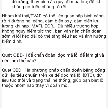
đổ xăng
, thay bình ắc quy, đi mưa lớn; đôi khi
không có triệu chứng rõ rệt.
Nhóm khí thải/EVAP có thể liên quan nắp bình xăng,
rò rỉ đường hơi xăng, cảm biến oxy, cảm biến lưu
lượng khí nạp (MAF), EGR… Dù nhiều trường hợp
không nguy hiểm tức thời, bạn vẫn nên chẩn đoán
sớm vì lỗi kéo dài có thể tăng tiêu hao và ảnh hưởng
kiểm định.
Quét OBD-II để chẩn đoán: đọc mã lỗi để làm gì và
nên làm thế nào?
Quét OBD-II là
phương pháp chẩn đoán bằng cổng
dữ liệu tiêu chuẩn trên xe
để đọc mã lỗi (DTC), dữ
liệu tức thời và trạng thái hệ thống, giúp bạn biết lỗi
thuộc nhóm nào thay vì đoán mò.