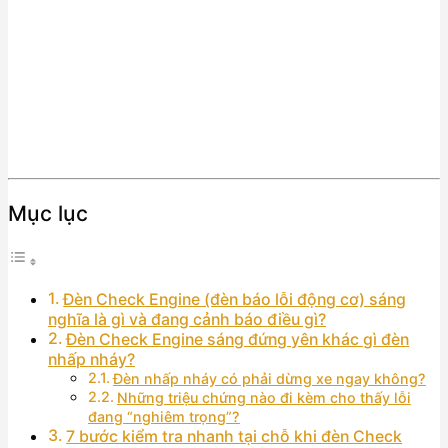
Mục lục
Đèn Check Engine (đèn báo lỗi động cơ) sáng
nghĩa là gì và đang cảnh báo điều gì?
Đèn Check Engine sáng đứng yên khác gì đèn
nhấp nháy?
Đèn nhấp nháy có phải dừng xe ngay không?
Những triệu chứng nào đi kèm cho thấy lỗi
đang “nghiêm trọng”?
7 bước kiểm tra nhanh tại chỗ khi đèn Check