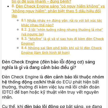
tin gì để sửa nhanh – đúng bệnh?
Đèn Check Engine sáng “có nguy hiểm không” vs
“không nguy hiểm”: phân biệt theo 5 dấu hiệu đối
lập
Nhấp nháy ↔ đứng yên: rủi ro với bộ xúc tác
khác nhau thế nào?
3 lỗi “nhìn tưởng nặng nhưng thường là nhẹ”
(và ngược lại)
“Misfire” là gì và vì sao hay đi kèm đèn Check
Engine?
Những sai lầm phổ biến khi xử lý đèn Check
Engine (làm tình hình tệ hơn)
Đèn Check Engine (đèn báo lỗi động cơ) sáng
nghĩa là gì và đang cảnh báo điều gì?
Đèn Check Engine là
đèn cảnh báo lỗi thuộc nhóm
hệ thống động cơ/khí thải
do ECU phát hiện bất
thường, thường đi kèm việc lưu mã lỗi chẩn đoán
(DTC) để bạn hoặc kỹ thuật viên truy vết nguyên
nhân.
Cụ thể, khi
đèn báo lỗi động cơ
bật sáng, xe đang