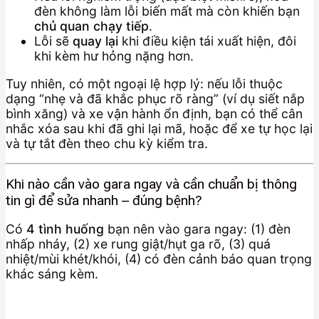
đèn không làm lỗi biến mất mà còn khiến bạn
chủ quan chạy tiếp
.
Lỗi sẽ
quay lại
khi điều kiện tái xuất hiện, đôi
khi kèm hư hỏng nặng hơn.
Tuy nhiên, có một ngoại lệ hợp lý: nếu lỗi thuộc
dạng “nhẹ và đã khắc phục rõ ràng” (ví dụ siết nắp
bình xăng) và xe vận hành ổn định, bạn có thể cân
nhắc xóa sau khi đã ghi lại mã, hoặc để xe tự học lại
và tự tắt đèn theo chu kỳ kiểm tra.
Khi nào cần vào gara ngay và cần chuẩn bị thông
tin gì để sửa nhanh – đúng bệnh?
Có
4 tình huống
bạn nên vào gara ngay: (1) đèn
nhấp nháy, (2) xe rung giật/hụt ga rõ, (3) quá
nhiệt/mùi khét/khói, (4) có đèn cảnh báo quan trọng
khác sáng kèm.