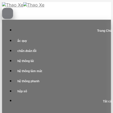
Skip
to
content
Trang Chủ
ắc quy
chẩn đoán lỗi
hệ thống lái
hệ thống làm mát
hệ thống phanh
hộp số
Tất cả