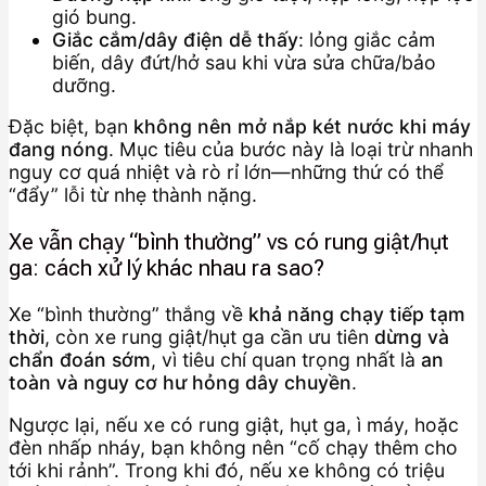
gió bung.
Giắc cắm/dây điện dễ thấy
: lỏng giắc cảm
biến, dây đứt/hở sau khi vừa sửa chữa/bảo
dưỡng.
Đặc biệt, bạn
không nên mở nắp két nước khi máy
đang nóng
. Mục tiêu của bước này là loại trừ nhanh
nguy cơ quá nhiệt và rò rỉ lớn—những thứ có thể
“đẩy” lỗi từ nhẹ thành nặng.
Xe vẫn chạy “bình thường” vs có rung giật/hụt
ga: cách xử lý khác nhau ra sao?
Xe “bình thường” thắng về
khả năng chạy tiếp tạm
thời
, còn xe rung giật/hụt ga cần ưu tiên
dừng và
chẩn đoán sớm
, vì tiêu chí quan trọng nhất là
an
toàn và nguy cơ hư hỏng dây chuyền
.
Ngược lại, nếu xe có rung giật, hụt ga, ì máy, hoặc
đèn nhấp nháy, bạn không nên “cố chạy thêm cho
tới khi rảnh”. Trong khi đó, nếu xe không có triệu