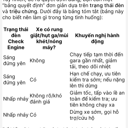
“bảng quyết định” đơn giản dựa trên
trạng thái đèn
và
triệu chứng
. Dưới đây là bảng tóm tắt (bảng này
cho biết nên làm gì trong từng tình huống):
Trạng thái
Xe có rung
đèn
giật/hụt ga/mùi
Khuyến nghị hành
Check
khét/nóng
động
Engine
máy?
Chạy tiếp tạm thời đến
Sáng
Không
gara gần nhất, giảm
đứng yên
tải, theo dõi nhiệt
Hạn chế chạy, ưu tiên
Sáng
Có
kiểm tra sớm; nếu nặng
đứng yên
lên thì dừng
Giảm tốc, tấp vào lề an
Không rõ/khó
Nhấp nháy
toàn để kiểm tra; ưu
đánh giá
tiên không chạy xa
Dừng xe sớm, gọi hỗ
Nhấp nháy
Có
trợ/cứu hộ