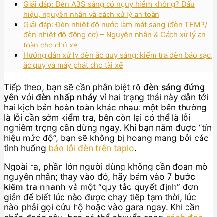
Giải đáp: Đèn ABS sáng có nguy hiểm không? Dấu
hiệu, nguyên nhân và cách xử lý an toàn
Giải đáp: Đèn nhiệt độ nước làm mát sáng (đèn TEMP/
đèn nhiệt độ động cơ) – Nguyên nhân & Cách xử lý an
toàn cho chủ xe
Hướng dẫn xử lý đèn ắc quy sáng: kiểm tra đèn báo sạc,
ắc quy và máy phát cho tài xế
Tiếp theo, bạn sẽ cần phân biệt rõ
đèn sáng đứng
yên
với
đèn nhấp nháy
vì hai trạng thái này dẫn tới
hai kịch bản hoàn toàn khác nhau: một bên thường
là lỗi cần sớm kiểm tra, bên còn lại có thể là lỗi
nghiêm trọng cần dừng ngay. Khi bạn nắm được “tín
hiệu mức độ”, bạn sẽ không bị hoang mang bởi các
tình huống
báo lỗi đèn trên taplo
.
Ngoài ra, phần lớn người dùng không cần đoán mò
nguyên nhân; thay vào đó, hãy bám vào
7 bước
kiểm tra nhanh
và một “quy tắc quyết định” đơn
giản để biết lúc nào được chạy tiếp tạm thời, lúc
nào phải gọi cứu hộ hoặc vào gara ngay. Khi cần