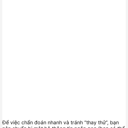
Để việc chẩn đoán nhanh và tránh “thay thử”, bạn