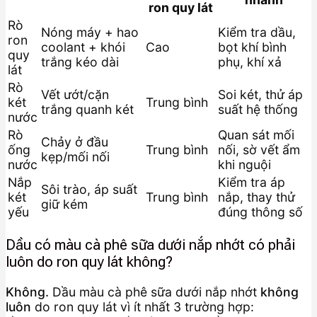
ron quy lát
Rò
Nóng máy + hao
Kiểm tra dầu,
ron
coolant + khói
Cao
bọt khí bình
quy
trắng kéo dài
phụ, khí xả
lát
Rò
Vết ướt/cặn
Soi két, thử áp
két
Trung bình
trắng quanh két
suất hệ thống
nước
Rò
Quan sát mối
Chảy ở đầu
ống
Trung bình
nối, sờ vết ẩm
kẹp/mối nối
nước
khi nguội
Nắp
Kiểm tra áp
Sôi trào, áp suất
két
Trung bình
nắp, thay thử
giữ kém
yếu
đúng thông số
Dầu có màu cà phê sữa dưới nắp nhớt có phải
luôn do ron quy lát không?
Không.
Dầu màu cà phê sữa dưới nắp nhớt
không
luôn
do ron quy lát vì ít nhất 3 trường hợp: