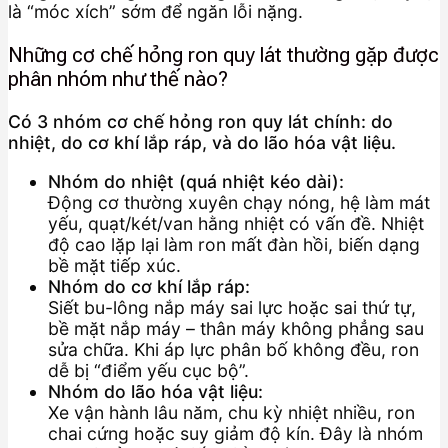
là “móc xích” sớm để ngăn lỗi nặng.
Những cơ chế hỏng ron quy lát thường gặp được
phân nhóm như thế nào?
Có 3 nhóm cơ chế hỏng ron quy lát chính: do
nhiệt, do cơ khí lắp ráp, và do lão hóa vật liệu.
Nhóm do nhiệt (quá nhiệt kéo dài):
Động cơ thường xuyên chạy nóng, hệ làm mát
yếu, quạt/két/van hằng nhiệt có vấn đề. Nhiệt
độ cao lặp lại làm ron mất đàn hồi, biến dạng
bề mặt tiếp xúc.
Nhóm do cơ khí lắp ráp:
Siết bu-lông nắp máy sai lực hoặc sai thứ tự,
bề mặt nắp máy – thân máy không phẳng sau
sửa chữa. Khi áp lực phân bố không đều, ron
dễ bị “điểm yếu cục bộ”.
Nhóm do lão hóa vật liệu:
Xe vận hành lâu năm, chu kỳ nhiệt nhiều, ron
chai cứng hoặc suy giảm độ kín. Đây là nhóm