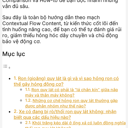
Comparison và How-to để bạn đọc nhanh nhưng
vẫn đủ sâu.
Sau đây là toàn bộ hướng dẫn theo mạch
Contextual Flow Content, từ kiến thức cốt lõi đến
tình huống nâng cao, để bạn có thể tự đánh giá rủi
ro, giảm thiểu hỏng hóc dây chuyền và chủ động
bảo vệ động cơ.
Mục lục
Ron (gioăng) quy lát là gì và vì sao hỏng ron có
thể gây hỏng động cơ?
Ron quy lát có phải là “lá chắn kín” giữa nắp
máy và thân máy không?
Những cơ chế hỏng ron quy lát thường gặp
được phân nhóm như thế nào?
Xe có đang bị rò/thổi ron quy lát không: nhận
biết qua các dấu hiệu nào?
Khói trắng kéo dài ở ống xả có luôn đồng nghĩa