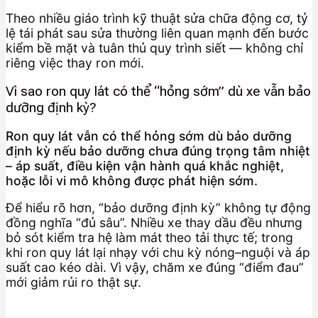
Theo nhiều giáo trình kỹ thuật sửa chữa động cơ, tỷ
lệ tái phát sau sửa thường liên quan mạnh đến bước
kiểm bề mặt và tuân thủ quy trình siết — không chỉ
riêng việc thay ron mới.
Vì sao ron quy lát có thể “hỏng sớm” dù xe vẫn bảo
dưỡng định kỳ?
Ron quy lát vẫn có thể hỏng sớm dù bảo dưỡng
định kỳ nếu bảo dưỡng chưa đúng trọng tâm nhiệt
– áp suất, điều kiện vận hành quá khắc nghiệt,
hoặc lỗi vi mô không được phát hiện sớm.
Để hiểu rõ hơn, “bảo dưỡng định kỳ” không tự động
đồng nghĩa “đủ sâu”. Nhiều xe thay dầu đều nhưng
bỏ sót kiểm tra hệ làm mát theo tải thực tế; trong
khi ron quy lát lại nhạy với chu kỳ nóng–nguội và áp
suất cao kéo dài. Vì vậy, chăm xe đúng “điểm đau”
mới giảm rủi ro thật sự.