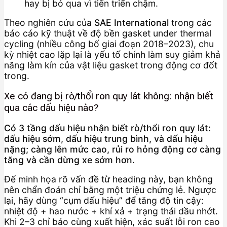
hay bị bỏ qua vì tiến triển chậm.
Theo nghiên cứu của
SAE International
trong các
báo cáo kỹ thuật về độ bền gasket under thermal
cycling (nhiều công bố giai đoạn 2018–2023), chu
kỳ nhiệt cao lặp lại là yếu tố chính làm suy giảm khả
năng làm kín của vật liệu gasket trong động cơ đốt
trong.
Xe có đang bị rò/thổi ron quy lát không: nhận biết
qua các dấu hiệu nào?
Có 3 tầng dấu hiệu nhận biết rò/thổi ron quy lát:
dấu hiệu sớm, dấu hiệu trung bình, và dấu hiệu
nặng; càng lên mức cao, rủi ro hỏng động cơ càng
tăng và cần dừng xe sớm hơn.
Để minh họa rõ vấn đề từ heading này, bạn không
nên chẩn đoán chỉ bằng một triệu chứng lẻ. Ngược
lại, hãy dùng “cụm dấu hiệu” để tăng độ tin cậy:
nhiệt độ + hao nước + khí xả + trạng thái dầu nhớt.
Khi 2–3 chỉ báo cùng xuất hiện, xác suất lỗi ron cao