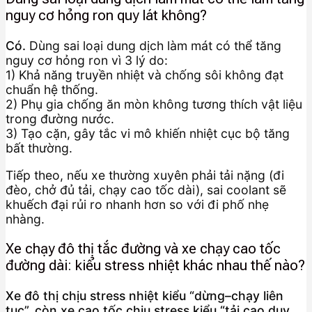
nguy cơ hỏng ron quy lát không?
Có.
Dùng sai loại dung dịch làm mát có thể tăng
nguy cơ hỏng ron vì 3 lý do:
1) Khả năng truyền nhiệt và chống sôi không đạt
chuẩn hệ thống.
2) Phụ gia chống ăn mòn không tương thích vật liệu
trong đường nước.
3) Tạo cặn, gây tắc vi mô khiến nhiệt cục bộ tăng
bất thường.
Tiếp theo, nếu xe thường xuyên phải tải nặng (đi
đèo, chở đủ tải, chạy cao tốc dài), sai coolant sẽ
khuếch đại rủi ro nhanh hơn so với đi phố nhẹ
nhàng.
Xe chạy đô thị tắc đường và xe chạy cao tốc
đường dài: kiểu stress nhiệt khác nhau thế nào?
Xe đô thị chịu stress nhiệt kiểu “dừng–chạy liên
tục”, còn xe cao tốc chịu stress kiểu “tải cao duy