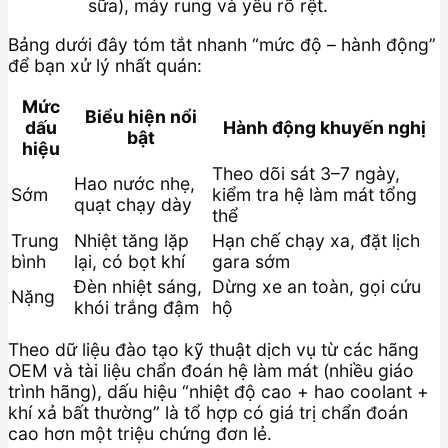
sữa), máy rung và yếu rõ rệt.
Bảng dưới đây tóm tắt nhanh “mức độ – hành động”
để bạn xử lý nhất quán:
Mức
Biểu hiện nổi
dấu
Hành động khuyến nghị
bật
hiệu
Theo dõi sát 3–7 ngày,
Hao nước nhẹ,
Sớm
kiểm tra hệ làm mát tổng
quạt chạy dày
thể
Trung
Nhiệt tăng lặp
Hạn chế chạy xa, đặt lịch
bình
lại, có bọt khí
gara sớm
Đèn nhiệt sáng,
Dừng xe an toàn, gọi cứu
Nặng
khói trắng đậm
hộ
Theo dữ liệu đào tạo kỹ thuật dịch vụ từ các hãng
OEM và tài liệu chẩn đoán hệ làm mát (nhiều giáo
trình hãng), dấu hiệu “nhiệt độ cao + hao coolant +
khí xả bất thường” là tổ hợp có giá trị chẩn đoán
cao hơn một triệu chứng đơn lẻ.