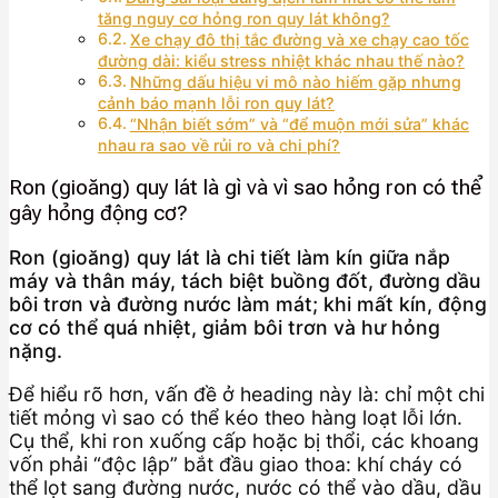
tăng nguy cơ hỏng ron quy lát không?
Xe chạy đô thị tắc đường và xe chạy cao tốc
đường dài: kiểu stress nhiệt khác nhau thế nào?
Những dấu hiệu vi mô nào hiếm gặp nhưng
cảnh báo mạnh lỗi ron quy lát?
“Nhận biết sớm” và “để muộn mới sửa” khác
nhau ra sao về rủi ro và chi phí?
Ron (gioăng) quy lát là gì và vì sao hỏng ron có thể
gây hỏng động cơ?
Ron (gioăng) quy lát là chi tiết làm kín giữa nắp
máy và thân máy, tách biệt buồng đốt, đường dầu
bôi trơn và đường nước làm mát; khi mất kín, động
cơ có thể quá nhiệt, giảm bôi trơn và hư hỏng
nặng.
Để hiểu rõ hơn, vấn đề ở heading này là: chỉ một chi
tiết mỏng vì sao có thể kéo theo hàng loạt lỗi lớn.
Cụ thể, khi ron xuống cấp hoặc bị thổi, các khoang
vốn phải “độc lập” bắt đầu giao thoa: khí cháy có
thể lọt sang đường nước, nước có thể vào dầu, dầu