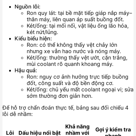
Nguồn lỗi:
Ron quy lát: tại bề mặt tiếp giáp nắp máy–
thân máy, liên quan áp suất buồng đốt.
Két/ống: tại mối nối, vật liệu ống lão hóa,
két nứt/lủng.
Kiểu biểu hiện:
Ron: có thể không thấy vệt chảy lớn
nhưng xe vẫn hao nước và nóng máy.
Két/ống: thường thấy vệt ướt, cặn trắng,
mùi coolant rõ quanh khoang máy.
Hậu quả:
Ron: nguy cơ ảnh hưởng trực tiếp buồng
đốt, công suất và độ bền động cơ.
Két/ống: chủ yếu mất coolant ngoại vi; sửa
sớm thường đơn giản hơn.
Để hỗ trợ chẩn đoán thực tế, bảng sau đối chiếu 4
lỗi dễ nhầm:
Khả năng
Gợi ý kiểm tra
Lỗi
Dấu hiệu nổi bật
nhầm với
nhanh