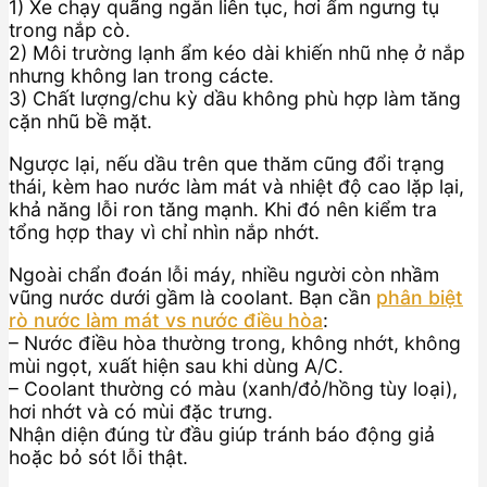
1) Xe chạy quãng ngắn liên tục, hơi ẩm ngưng tụ
trong nắp cò.
2) Môi trường lạnh ẩm kéo dài khiến nhũ nhẹ ở nắp
nhưng không lan trong cácte.
3) Chất lượng/chu kỳ dầu không phù hợp làm tăng
cặn nhũ bề mặt.
Ngược lại, nếu dầu trên que thăm cũng đổi trạng
thái, kèm hao nước làm mát và nhiệt độ cao lặp lại,
khả năng lỗi ron tăng mạnh. Khi đó nên kiểm tra
tổng hợp thay vì chỉ nhìn nắp nhớt.
Ngoài chẩn đoán lỗi máy, nhiều người còn nhầm
vũng nước dưới gầm là coolant. Bạn cần
phân biệt
rò nước làm mát vs nước điều hòa
:
– Nước điều hòa thường trong, không nhớt, không
mùi ngọt, xuất hiện sau khi dùng A/C.
– Coolant thường có màu (xanh/đỏ/hồng tùy loại),
hơi nhớt và có mùi đặc trưng.
Nhận diện đúng từ đầu giúp tránh báo động giả
hoặc bỏ sót lỗi thật.