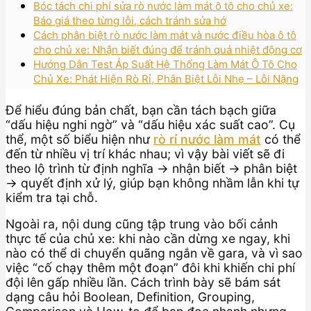
Bóc tách chi phí sửa rò nước làm mát ô tô cho chủ xe:
Báo giá theo từng lỗi, cách tránh sửa hớ
Cách phân biệt rò nước làm mát và nước điều hòa ô tô
cho chủ xe: Nhận biết đúng để tránh quá nhiệt động cơ
Hướng Dẫn Test Áp Suất Hệ Thống Làm Mát Ô Tô Cho
Chủ Xe: Phát Hiện Rò Rỉ, Phân Biệt Lỗi Nhẹ – Lỗi Nặng
Để hiểu đúng bản chất, bạn cần tách bạch giữa
“dấu hiệu nghi ngờ” và “dấu hiệu xác suất cao”. Cụ
thể, một số biểu hiện như
rò rỉ nước làm mát
có thể
đến từ nhiều vị trí khác nhau; vì vậy bài viết sẽ đi
theo lộ trình từ định nghĩa → nhận biết → phân biệt
→ quyết định xử lý, giúp bạn không nhầm lẫn khi tự
kiểm tra tại chỗ.
Ngoài ra, nội dung cũng tập trung vào bối cảnh
thực tế của chủ xe: khi nào cần dừng xe ngay, khi
nào có thể di chuyển quãng ngắn về gara, và vì sao
việc “cố chạy thêm một đoạn” đôi khi khiến chi phí
đội lên gấp nhiều lần. Cách trình bày sẽ bám sát
dạng câu hỏi Boolean, Definition, Grouping,