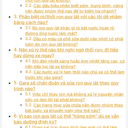
thổi ron quy lát không?
Các dấu hiệu nhận biết sớm, trung bình, nặng
nên được nhóm thế nào để tự kiểm tra nhanh?
Phân biệt rò/thổi ron quy lát với các lỗi dễ nhầm
bằng cách nào?
Rò ron quy lát khác gì rò két nước hoặc rò
đường ống nước làm mát?
Dầu có màu cà phê sữa dưới nắp nhớt có phải
luôn do ron quy lát không?
Nên xử lý thế nào khi nghi ngờ thổi ron: đi tiếp
hay dừng xe ngay?
Khi đèn nhiệt sáng hoặc kim nhiệt tăng cao, có
nên tiếp tục lái xe không?
Các bước xử lý tạm thời nào chủ xe có thể làm
trước khi vào gara?
Gara sẽ chẩn đoán và sửa ron quy lát theo quy
trình nào?
Việc chỉ thay ron mà không xử lý nguyên nhân
gốc có làm lỗi tái phát không?
Các hạng mục sửa chữa nên được nhóm theo
bắt buộc và khuyến nghị như thế nào?
Vì sao ron quy lát có thể “hỏng sớm” dù xe vẫn
bảo dưỡng định kỳ?
Dùng sai loại dung dịch làm mát có thể làm