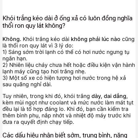
Khói trắng kéo dài ở ống xả có luôn đồng nghĩa
thổi ron quy lát không?
Không.
Khói trắng kéo dài
không phải lúc nào
cũng
là thổi ron quy lát vì 3 lý do:
1) Sáng sớm trời lạnh có thể có hơi nước ngưng tụ
ngắn hạn.
2) Nhiên liệu cháy chưa hết hoặc điều kiện vận hành
lạnh máy cũng tạo hơi trắng nhẹ.
3) Một số xe có hiện tượng hơi nước trong hệ xả
sau quãng nghỉ dài.
Tuy nhiên, trong khi đó, khói trắng
dày, dai dẳng
,
kèm mùi ngọt như coolant và mức nước làm mát tụt
đều lại là tổ hợp đáng lo. Khi đó, bạn cần kiểm tra
thêm bình phụ, nắp nhớt và nhiệt độ máy trước khi
đưa ra quyết định chạy tiếp.
Các dấu hiệu nhận biết sớm, trung bình, nặng