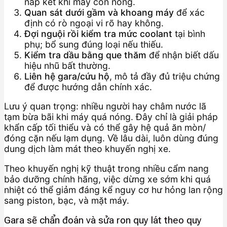
nắp két khi máy còn nóng.
Quan sát dưới gầm và khoang máy
để xác
định có rò ngoại vi rõ hay không.
Đợi nguội rồi kiểm tra mức coolant
tại bình
phụ; bổ sung đúng loại nếu thiếu.
Kiểm tra dầu bằng que thăm
để nhận biết dấu
hiệu nhũ bất thường.
Liên hệ gara/cứu hộ
, mô tả đầy đủ triệu chứng
để được hướng dẫn chính xác.
Lưu ý quan trọng: nhiều người hay châm nước lã
tạm bừa bãi khi máy quá nóng. Đây chỉ là giải pháp
khẩn cấp tối thiểu và có thể gây hệ quả ăn mòn/
đóng cặn nếu lạm dụng. Về lâu dài, luôn dùng đúng
dung dịch làm mát theo khuyến nghị xe.
Theo khuyến nghị kỹ thuật trong nhiều cẩm nang
bảo dưỡng chính hãng, việc dừng xe sớm khi quá
nhiệt có thể giảm đáng kể nguy cơ hư hỏng lan rộng
sang piston, bạc, và mặt máy.
Gara sẽ chẩn đoán và sửa ron quy lát theo quy