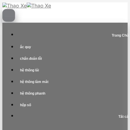
Skip
to
content
Trang Chủ
ắc quy
chẩn đoán lỗi
hệ thống lái
hệ thống làm mát
hệ thống phanh
hộp số
Tất cả