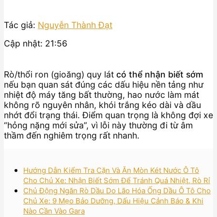
Tác giả:
Nguyễn Thành Đạt
Cập nhật: 21:56
Rò/thổi ron (gioăng) quy lát
có thể nhận biết sớm
nếu bạn quan sát đúng các dấu hiệu nền tảng như
nhiệt độ máy tăng bất thường, hao nước làm mát
không rõ nguyên nhân, khói trắng kéo dài và dầu
nhớt đổi trạng thái. Điểm quan trọng là không đợi xe
“hỏng nặng mới sửa”, vì lỗi này thường đi từ âm
thầm đến nghiêm trọng rất nhanh.
Hướng Dẫn Kiểm Tra Cặn Và Ăn Mòn Két Nước Ô Tô
Cho Chủ Xe: Nhận Biết Sớm Để Tránh Quá Nhiệt, Rò Rỉ
Chủ Động Ngăn Rò Dầu Do Lão Hóa Ống Dầu Ô Tô Cho
Chủ Xe: 9 Mẹo Bảo Dưỡng, Dấu Hiệu Cảnh Báo & Khi
Nào Cần Vào Gara