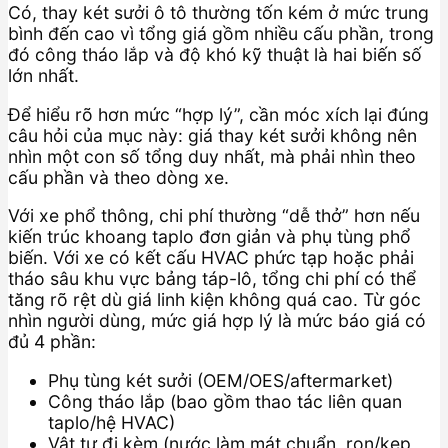
Có, thay két sưởi ô tô thường tốn kém ở mức trung
bình đến cao vì tổng giá gồm nhiều cấu phần, trong
đó công tháo lắp và độ khó kỹ thuật là hai biến số
lớn nhất.
Để hiểu rõ hơn mức “hợp lý”, cần móc xích lại đúng
câu hỏi của mục này: giá thay két sưởi không nên
nhìn một con số tổng duy nhất, mà phải nhìn theo
cấu phần và theo dòng xe.
Với xe phổ thông, chi phí thường “dễ thở” hơn nếu
kiến trúc khoang taplo đơn giản và phụ tùng phổ
biến. Với xe có kết cấu HVAC phức tạp hoặc phải
tháo sâu khu vực bảng táp-lô, tổng chi phí có thể
tăng rõ rệt dù giá linh kiện không quá cao. Từ góc
nhìn người dùng, mức giá hợp lý là mức báo giá có
đủ 4 phần:
Phụ tùng két sưởi (OEM/OES/aftermarket)
Công tháo lắp (bao gồm thao tác liên quan
taplo/hệ HVAC)
Vật tư đi kèm (nước làm mát chuẩn, ron/kẹp