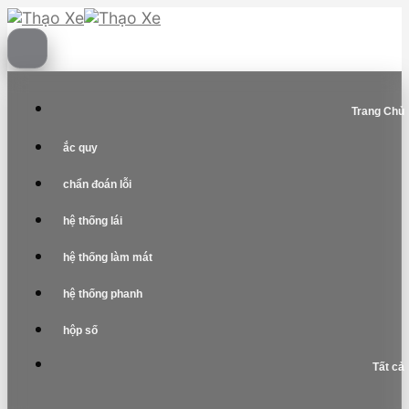
Skip
to
content
Trang Chủ
ắc quy
chẩn đoán lỗi
hệ thống lái
hệ thống làm mát
hệ thống phanh
hộp số
Tất cả