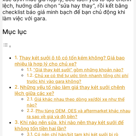
lệch, hướng dẫn chọn “sửa hay thay”, rồi kết bằng
checklist báo giá minh bạch để bạn chủ động khi
làm việc với gara.
Mục lục
Thay két sưởi ô tô có tốn kém không? Giá bao
nhiêu là hợp lý cho chủ xe?
“Giá thay két sưởi” gồm những khoản nào?
Chủ xe có thể tự ước tính nhanh tổng chi phí
trước khi vào gara không?
Những yếu tố nào làm giá thay két sưởi chênh
lệch giữa các xe?
Giá khác nhau theo dòng xe/đời xe như thế
nào?
Phụ tùng OEM, OES và aftermarket khác nhau
ra sao về giá và độ bền?
Khi nào nên sửa, khi nào nên thay két sưởi để
không tốn tiền hai lần?
Có nên chỉ hàn/bịt tạm khi két sưởi bị rò