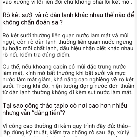
vào xưởng vì lỗi liên đới chứ không phải lỗi két mới.
Rò két sưởi và rò dàn lạnh khác nhau thế nào để
không chẩn đoán sai?
Rò két sưởi thường liên quan nước làm mát và mùi
ngọt, còn rò dàn lạnh thường liên quan nước ngưng
tụ hoặc môi chất lạnh, dấu hiệu nhận biết khác nhau
rõ nếu kiểm tra đúng điểm.
Cụ thể, nếu khoang cabin có mùi đặc trưng nước
làm mát, kính mờ bất thường khi bật sưởi và mực
nước làm mát giảm, khả năng cao nghiêng về rò két
sưởi. Trong khi đó, hiện tượng đọng nước đơn thuần
từ dàn lạnh thường không đi kèm sụt nước làm mát.
Tại sao công tháo taplo có nơi cao hơn nhiều
nhưng vẫn “đáng tiền”?
Vì công cao thường đi kèm quy trình đầy đủ: tháo–
lắp đúng kỹ thuật, kiểm tra chống rò sau lắp, xử lý