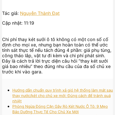
Tác giả:
Nguyễn Thành Đạt
Cập nhật: 11:19
Chi phí thay két sưởi ô tô không có một con số cố
định cho mọi xe, nhưng bạn hoàn toàn có thể ước
tính sát thực tế nếu tách đúng 4 phần: giá phụ tùng,
công tháo lắp, vật tư đi kèm và chi phí phát sinh.
Đây là cách trả lời trực diện câu hỏi “thay két sưởi
giá bao nhiêu” theo đúng nhu cầu của đa số chủ xe
trước khi vào gara.
Hướng dẫn chuẩn quy trình xả gió hệ thống làm mát sau
thay nước/két cho chủ xe mới: Đúng cách để tránh quá
nhiệt
Phòng Ngừa Đóng Cặn Gây Rò Két Nước Ô Tô: 9 Mẹo
Bảo Dưỡng Thực Tế Cho Chủ Xe Mới