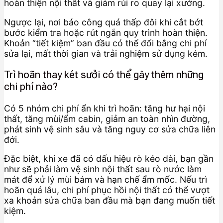
hoàn thiện nội thất và giảm rủi ro quay lại xưởng.
Ngược lại, nơi báo công quá thấp đôi khi cắt bớt
bước kiểm tra hoặc rút ngắn quy trình hoàn thiện.
Khoản “tiết kiệm” ban đầu có thể đổi bằng chi phí
sửa lại, mất thời gian và trải nghiệm sử dụng kém.
Trì hoãn thay két sưởi có thể gây thêm những
chi phí nào?
Có 5 nhóm chi phí ẩn khi trì hoãn: tăng hư hại nội
thất, tăng mùi/ẩm cabin, giảm an toàn nhìn đường,
phát sinh vệ sinh sâu và tăng nguy cơ sửa chữa liên
đới.
Đặc biệt, khi xe đã có dấu hiệu rò kéo dài, bạn gần
như sẽ phải làm vệ sinh nội thất sau rò nước làm
mát để xử lý mùi bám và hạn chế ẩm mốc. Nếu trì
hoãn quá lâu, chi phí phục hồi nội thất có thể vượt
xa khoản sửa chữa ban đầu mà bạn đang muốn tiết
kiệm.