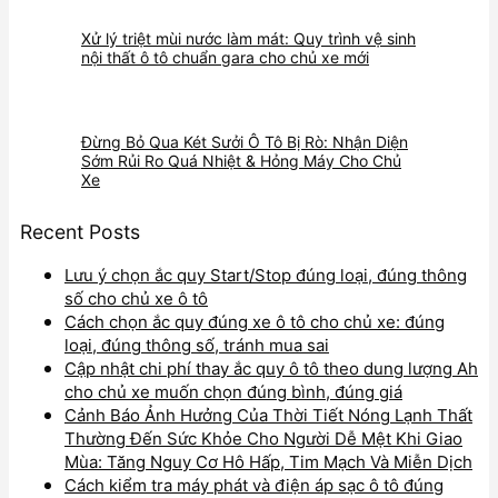
Xử lý triệt mùi nước làm mát: Quy trình vệ sinh
nội thất ô tô chuẩn gara cho chủ xe mới
Đừng Bỏ Qua Két Sưởi Ô Tô Bị Rò: Nhận Diện
Sớm Rủi Ro Quá Nhiệt & Hỏng Máy Cho Chủ
Xe
Recent Posts
Lưu ý chọn ắc quy Start/Stop đúng loại, đúng thông
số cho chủ xe ô tô
Cách chọn ắc quy đúng xe ô tô cho chủ xe: đúng
loại, đúng thông số, tránh mua sai
Cập nhật chi phí thay ắc quy ô tô theo dung lượng Ah
cho chủ xe muốn chọn đúng bình, đúng giá
Cảnh Báo Ảnh Hưởng Của Thời Tiết Nóng Lạnh Thất
Thường Đến Sức Khỏe Cho Người Dễ Mệt Khi Giao
Mùa: Tăng Nguy Cơ Hô Hấp, Tim Mạch Và Miễn Dịch
Cách kiểm tra máy phát và điện áp sạc ô tô đúng