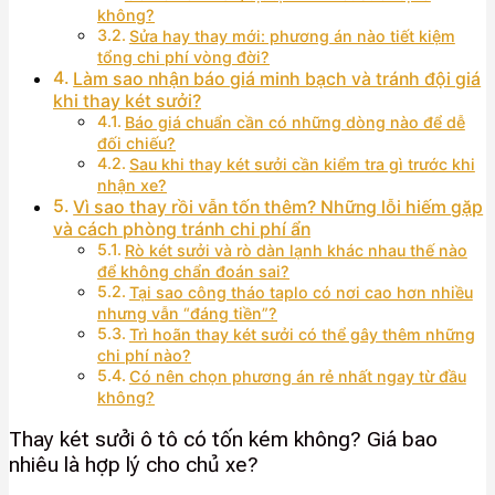
không?
Sửa hay thay mới: phương án nào tiết kiệm
tổng chi phí vòng đời?
Làm sao nhận báo giá minh bạch và tránh đội giá
khi thay két sưởi?
Báo giá chuẩn cần có những dòng nào để dễ
đối chiếu?
Sau khi thay két sưởi cần kiểm tra gì trước khi
nhận xe?
Vì sao thay rồi vẫn tốn thêm? Những lỗi hiếm gặp
và cách phòng tránh chi phí ẩn
Rò két sưởi và rò dàn lạnh khác nhau thế nào
để không chẩn đoán sai?
Tại sao công tháo taplo có nơi cao hơn nhiều
nhưng vẫn “đáng tiền”?
Trì hoãn thay két sưởi có thể gây thêm những
chi phí nào?
Có nên chọn phương án rẻ nhất ngay từ đầu
không?
Thay két sưởi ô tô có tốn kém không? Giá bao
nhiêu là hợp lý cho chủ xe?