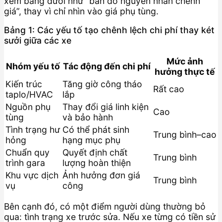
xem bảng dưới như “bản đồ nguyên nhân chênh
giá”, thay vì chỉ nhìn vào giá phụ tùng.
Bảng 1: Các yếu tố tạo chênh lệch chi phí thay két
sưởi giữa các xe
Mức ảnh
Nhóm yếu tố
Tác động đến chi phí
hưởng thực tế
Kiến trúc
Tăng giờ công tháo
Rất cao
taplo/HVAC
lắp
Nguồn phụ
Thay đổi giá linh kiện
Cao
tùng
và bảo hành
Tình trạng hư
Có thể phát sinh
Trung bình–cao
hỏng
hạng mục phụ
Chuẩn quy
Quyết định chất
Trung bình
trình gara
lượng hoàn thiện
Khu vực dịch
Ảnh hưởng đơn giá
Trung bình
vụ
công
Bên cạnh đó, có một điểm người dùng thường bỏ
qua: tình trạng xe trước sửa. Nếu xe từng có tiền sử