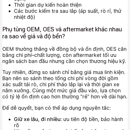
Thời gian dự kiến hoàn thiện
Các bước kiểm tra sau lắp (áp suất, rò rỉ, thử
nhiệt độ)
Phụ tùng OEM, OES và aftermarket khác nhau
ra sao về giá và độ bền?
OEM thường thắng về đồng bộ và ổn định, OES cân
bằng chi phí–chất lượng, còn aftermarket tối ưu
ngân sách ban đầu nhưng cần chọn thương hiệu kỹ.
Tuy nhiên, đừng so sánh chỉ bằng giá mua linh kiện.
Bạn nên so sánh theo tổng chi phí vòng đời gồm
xác suất tái rò, chi phí tháo lắp lại và thời gian xe
nằm xưởng. Cùng một mức giá đầu vào, lựa chọn
có tỷ lệ ổn định cao hơn thường “rẻ” hơn về dài hạn.
Để dễ quyết, bạn có thể áp dụng nguyên tắc:
Giữ xe lâu, đi nhiều:
ưu tiên độ bền, bảo hành
rõ