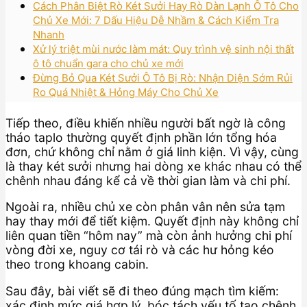
Cách Phân Biệt Rò Két Sưởi Hay Rò Dàn Lạnh Ô Tô Cho
Chủ Xe Mới: 7 Dấu Hiệu Dễ Nhầm & Cách Kiểm Tra
Nhanh
Xử lý triệt mùi nước làm mát: Quy trình vệ sinh nội thất
ô tô chuẩn gara cho chủ xe mới
Đừng Bỏ Qua Két Sưởi Ô Tô Bị Rò: Nhận Diện Sớm Rủi
Ro Quá Nhiệt & Hỏng Máy Cho Chủ Xe
Tiếp theo, điều khiến nhiều người bất ngờ là công
tháo taplo thường quyết định phần lớn tổng hóa
đơn, chứ không chỉ nằm ở giá linh kiện. Vì vậy, cùng
là thay két sưởi nhưng hai dòng xe khác nhau có thể
chênh nhau đáng kể cả về thời gian làm và chi phí.
Ngoài ra, nhiều chủ xe còn phân vân nên sửa tạm
hay thay mới để tiết kiệm. Quyết định này không chỉ
liên quan tiền “hôm nay” mà còn ảnh hưởng chi phí
vòng đời xe, nguy cơ tái rò và các hư hỏng kéo
theo trong khoang cabin.
Sau đây, bài viết sẽ đi theo đúng mạch tìm kiếm:
xác định mức giá hợp lý, bóc tách yếu tố tạo chênh