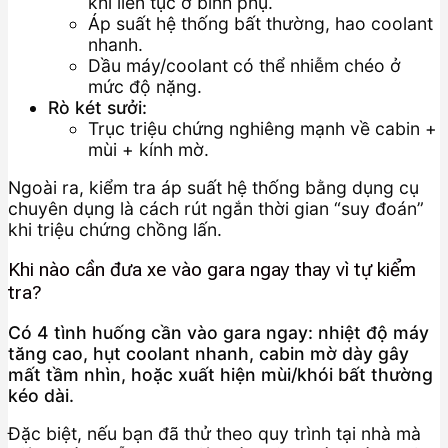
khí liên tục ở bình phụ.
Áp suất hệ thống bất thường, hao coolant
nhanh.
Dầu máy/coolant có thể nhiễm chéo ở
mức độ nặng.
Rò két sưởi:
Trục triệu chứng nghiêng mạnh về cabin +
mùi + kính mờ.
Ngoài ra, kiểm tra áp suất hệ thống bằng dụng cụ
chuyên dụng là cách rút ngắn thời gian “suy đoán”
khi triệu chứng chồng lấn.
Khi nào cần đưa xe vào gara ngay thay vì tự kiểm
tra?
Có 4 tình huống cần vào gara ngay: nhiệt độ máy
tăng cao, hụt coolant nhanh, cabin mờ dày gây
mất tầm nhìn, hoặc xuất hiện mùi/khói bất thường
kéo dài.
Đặc biệt, nếu bạn đã thử theo quy trình tại nhà mà