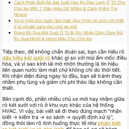
Cách Phân Biệt Rò Két Sưởi Hay Rò Dàn Lạnh Ô Tô Cho
Chủ Xe Mới: 7 Dấu Hiệu Dễ Nhầm & Cách Kiểm Tra
Nhanh
Xử lý triệt mùi nước làm mát: Quy trình vệ sinh nội thất
ô tô chuẩn gara cho chủ xe mới
Đừng Bỏ Qua Két Sưởi Ô Tô Bị Rò: Nhận Diện Sớm Rủi
Ro Quá Nhiệt & Hỏng Máy Cho Chủ Xe
Tiếp theo, để không chẩn đoán sai, bạn cần hiểu rõ
dấu hiệu két sưởi rò
khác gì so với mùi ẩm mốc điều
hòa, và vì sao kính lái mờ nhờn thường là tín hiệu
liên quan nước làm mát chứ không chỉ do thời tiết.
Khi nhận diện đúng ngay từ đầu, bạn sẽ tránh thay
nhầm phụ tùng và giảm chi phí tháo lắp không cần
thiết.
Bên cạnh đó, phần nhiều chủ xe mới hay nhầm giữa
rò két sưởi với rò ở khu vực khác của hệ thống
HVAC. Vì vậy, bài viết sẽ đi theo đúng mạch “nhận
biết → kiểm tra → so sánh → quyết định xử lý”,
đồng thời làm rõ tình huống thực tế như
phân biệt