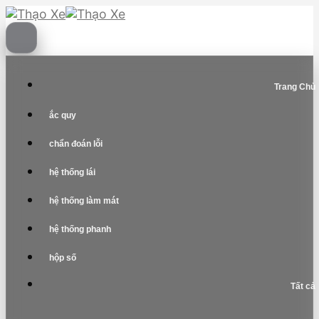
Skip
to
content
Trang Chủ
ắc quy
chẩn đoán lỗi
hệ thống lái
hệ thống làm mát
hệ thống phanh
hộp số
Tất cả