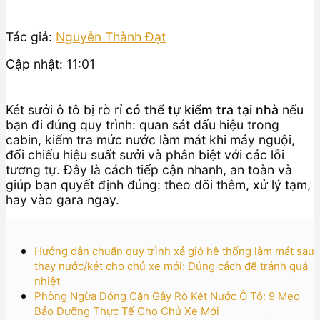
Tác giả:
Nguyễn Thành Đạt
Cập nhật: 11:01
Két sưởi ô tô bị rò rỉ
có thể tự kiểm tra tại nhà
nếu
bạn đi đúng quy trình: quan sát dấu hiệu trong
cabin, kiểm tra mức nước làm mát khi máy nguội,
đối chiếu hiệu suất sưởi và phân biệt với các lỗi
tương tự. Đây là cách tiếp cận nhanh, an toàn và
giúp bạn quyết định đúng: theo dõi thêm, xử lý tạm,
hay vào gara ngay.
Hướng dẫn chuẩn quy trình xả gió hệ thống làm mát sau
thay nước/két cho chủ xe mới: Đúng cách để tránh quá
nhiệt
Phòng Ngừa Đóng Cặn Gây Rò Két Nước Ô Tô: 9 Mẹo
Bảo Dưỡng Thực Tế Cho Chủ Xe Mới