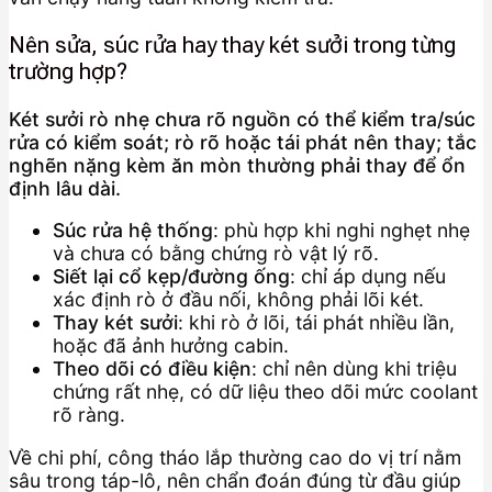
Nên sửa, súc rửa hay thay két sưởi trong từng
trường hợp?
Két sưởi rò nhẹ chưa rõ nguồn có thể kiểm tra/súc
rửa có kiểm soát; rò rõ hoặc tái phát nên thay; tắc
nghẽn nặng kèm ăn mòn thường phải thay để ổn
định lâu dài.
Súc rửa hệ thống
: phù hợp khi nghi nghẹt nhẹ
và chưa có bằng chứng rò vật lý rõ.
Siết lại cổ kẹp/đường ống
: chỉ áp dụng nếu
xác định rò ở đầu nối, không phải lõi két.
Thay két sưởi
: khi rò ở lõi, tái phát nhiều lần,
hoặc đã ảnh hưởng cabin.
Theo dõi có điều kiện
: chỉ nên dùng khi triệu
chứng rất nhẹ, có dữ liệu theo dõi mức coolant
rõ ràng.
Về chi phí, công tháo lắp thường cao do vị trí nằm
sâu trong táp-lô, nên chẩn đoán đúng từ đầu giúp