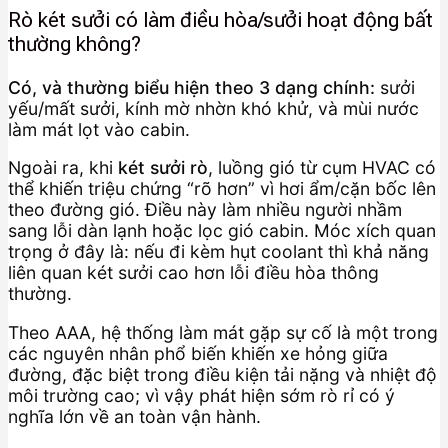
Rò két sưởi có làm điều hòa/sưởi hoạt động bất
thường không?
Có, và thường biểu hiện theo 3 dạng chính:
sưởi
yếu/mất sưởi, kính mờ nhờn khó khử, và mùi nước
làm mát lọt vào cabin.
Ngoài ra, khi
két sưởi rò
, luồng gió từ cụm HVAC có
thể khiến triệu chứng “rõ hơn” vì hơi ẩm/cặn bốc lên
theo đường gió. Điều này làm nhiều người nhầm
sang lỗi dàn lạnh hoặc lọc gió cabin. Móc xích quan
trọng ở đây là: nếu đi kèm hụt coolant thì khả năng
liên quan két sưởi cao hơn lỗi điều hòa thông
thường.
Theo AAA, hệ thống làm mát gặp sự cố là một trong
các nguyên nhân phổ biến khiến xe hỏng giữa
đường, đặc biệt trong điều kiện tải nặng và nhiệt độ
môi trường cao; vì vậy phát hiện sớm rò rỉ có ý
nghĩa lớn về an toàn vận hành.