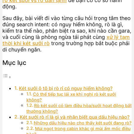
rò két sưởi vs rò dàn lạnh
để bạn có cơ sở hành
động.
Sau đây, bài viết đi vào từng câu hỏi trọng tâm theo
đúng search intent: có nguy hiểm không, rò là gì,
kiểm tra thế nào, phân biệt ra sao, khi nào cần gara,
và cuối cùng là phòng ngừa tái phát cùng
xử lý tạm
thời khi két sưởi rò
trong trường hợp bắt buộc phải
di chuyển ngắn.
Mục lục
Két sưởi ô tô bị rò rỉ có nguy hiểm không?
Có thể tiếp tục lái xe khi nghi rò két sưởi
không?
Rò két sưởi có làm điều hòa/sưởi hoạt động bất
thường không?
Két sưởi rò rỉ là gì và nhận biết qua dấu hiệu nào?
Những dấu hiệu nào cho thấy két sưởi đang rò?
Mùi ngọt trong cabin khác gì mùi ẩm mốc điều