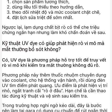
chọn sản phẩm tương thích,
dùng liều tối thiểu theo hướng dẫn,
theo dõi nhiệt độ và mức coolant chặt chẽ,
đặt lịch sửa triệt để sớm nhất.
Ngược lại, lạm dụng chất bịt rò có thể che triệu
chứng ngắn hạn nhưng làm khó chẩn đoán về sau.
Kỹ thuật UV dye có giúp phát hiện rò vi mô mà
mắt thường bỏ sót không?
Có, UV dye là phương pháp hỗ trợ tốt để truy vết
rò vi mô khi kiểm tra mắt thường không đủ rõ.
Phương pháp này thêm thuốc nhuộm chuyên dụng
vào coolant, cho hệ thống vận hành, rồi dùng đèn
UV tìm điểm phát quang. Ưu điểm là phát hiện vị trí
nhỏ, ngắt tranh cãi “rò ở đâu”. Hạn chế là cần thao
tác đúng kỹ thuật và vệ sinh sau kiểm tra.
Trong trường hợp nghi ngờ kéo dài, đây là bước
nên làm tại gara có dụng cụ chuẩn để rút ngắn thời