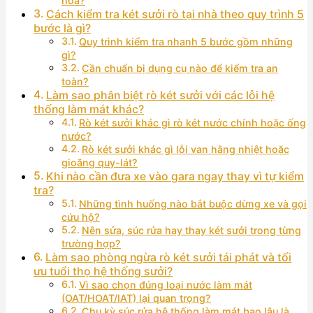
hòa?
Cách kiểm tra két sưởi rò tại nhà theo quy trình 5
bước là gì?
Quy trình kiểm tra nhanh 5 bước gồm những
gì?
Cần chuẩn bị dụng cụ nào để kiểm tra an
toàn?
Làm sao phân biệt rò két sưởi với các lỗi hệ
thống làm mát khác?
Rò két sưởi khác gì rò két nước chính hoặc ống
nước?
Rò két sưởi khác gì lỗi van hằng nhiệt hoặc
gioăng quy-lát?
Khi nào cần đưa xe vào gara ngay thay vì tự kiểm
tra?
Những tình huống nào bắt buộc dừng xe và gọi
cứu hộ?
Nên sửa, súc rửa hay thay két sưởi trong từng
trường hợp?
Làm sao phòng ngừa rò két sưởi tái phát và tối
ưu tuổi thọ hệ thống sưởi?
Vì sao chọn đúng loại nước làm mát
(OAT/HOAT/IAT) lại quan trọng?
Chu kỳ súc rửa hệ thống làm mát bao lâu là