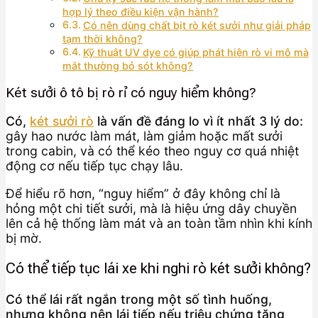
hợp lý theo điều kiện vận hành?
Có nên dùng chất bịt rò két sưởi như giải pháp
tạm thời không?
Kỹ thuật UV dye có giúp phát hiện rò vi mô mà
mắt thường bỏ sót không?
Két sưởi ô tô bị rò rỉ có nguy hiểm không?
Có,
két sưởi rò
là vấn đề đáng lo vì ít nhất 3 lý do:
gây hao nước làm mát, làm giảm hoặc mất sưởi
trong cabin, và có thể kéo theo nguy cơ quá nhiệt
động cơ nếu tiếp tục chạy lâu.
Để hiểu rõ hơn, “nguy hiểm” ở đây không chỉ là
hỏng một chi tiết sưởi, mà là hiệu ứng dây chuyền
lên cả hệ thống làm mát và an toàn tầm nhìn khi kính
bị mờ.
Có thể tiếp tục lái xe khi nghi rò két sưởi không?
Có thể lái rất ngắn trong một số tình huống,
nhưng không nên lái tiếp nếu triệu chứng tăng