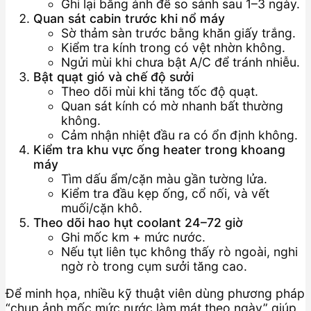
Ghi lại bằng ảnh để so sánh sau 1–3 ngày.
Quan sát cabin trước khi nổ máy
Sờ thảm sàn trước bằng khăn giấy trắng.
Kiểm tra kính trong có vệt nhờn không.
Ngửi mùi khi chưa bật A/C để tránh nhiễu.
Bật quạt gió và chế độ sưởi
Theo dõi mùi khi tăng tốc độ quạt.
Quan sát kính có mờ nhanh bất thường
không.
Cảm nhận nhiệt đầu ra có ổn định không.
Kiểm tra khu vực ống heater trong khoang
máy
Tìm dấu ẩm/cặn màu gần tường lửa.
Kiểm tra đầu kẹp ống, cổ nối, và vết
muối/cặn khô.
Theo dõi hao hụt coolant 24–72 giờ
Ghi mốc km + mức nước.
Nếu tụt liên tục không thấy rò ngoài, nghi
ngờ rò trong cụm sưởi tăng cao.
Để minh họa, nhiều kỹ thuật viên dùng phương pháp
“chụp ảnh mốc mức nước làm mát theo ngày” giúp