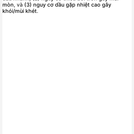
mòn
, và
(3) nguy cơ dầu gặp nhiệt cao gây
khói/mùi khét
.