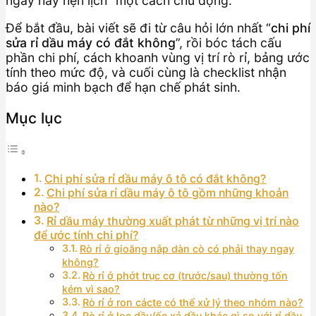
ngay hay hẹn lịch” một cách chủ động.
Để bắt đầu, bài viết sẽ đi từ câu hỏi lớn nhất “
chi phí
sửa rỉ dầu máy có đắt không
”, rồi bóc tách cấu
phần chi phí, cách khoanh vùng vị trí rò rỉ, bảng ước
tính theo mức độ, và cuối cùng là checklist nhận
báo giá minh bạch để hạn chế phát sinh.
Mục lục
Chi phí sửa rỉ dầu máy ô tô có đắt không?
Chi phí sửa rỉ dầu máy ô tô gồm những khoản
nào?
Rỉ dầu máy thường xuất phát từ những vị trí nào
để ước tính chi phí?
Rò rỉ ở gioăng nắp dàn cò có phải thay ngay
không?
Rò rỉ ở phớt trục cơ (trước/sau) thường tốn
kém vì sao?
Rò rỉ ở ron cácte có thể xử lý theo nhóm nào?
Rò rỉ ở lọc dầu/ốc xả dầu khác gì so với rỉ dầu