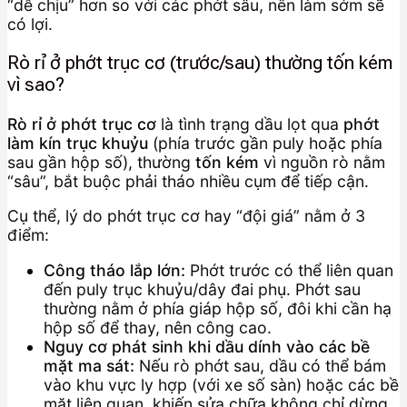
“dễ chịu” hơn so với các phớt sâu, nên làm sớm sẽ
có lợi.
Rò rỉ ở phớt trục cơ (trước/sau) thường tốn kém
vì sao?
Rò rỉ ở phớt trục cơ
là tình trạng dầu lọt qua
phớt
làm kín trục khuỷu
(phía trước gần puly hoặc phía
sau gần hộp số), thường
tốn kém
vì nguồn rò nằm
“sâu”, bắt buộc phải tháo nhiều cụm để tiếp cận.
Cụ thể, lý do phớt trục cơ hay “đội giá” nằm ở 3
điểm:
Công tháo lắp lớn:
Phớt trước có thể liên quan
đến puly trục khuỷu/dây đai phụ. Phớt sau
thường nằm ở phía giáp hộp số, đôi khi cần hạ
hộp số để thay, nên công cao.
Nguy cơ phát sinh khi dầu dính vào các bề
mặt ma sát:
Nếu rò phớt sau, dầu có thể bám
vào khu vực ly hợp (với xe số sàn) hoặc các bề
mặt liên quan, khiến sửa chữa không chỉ dừng