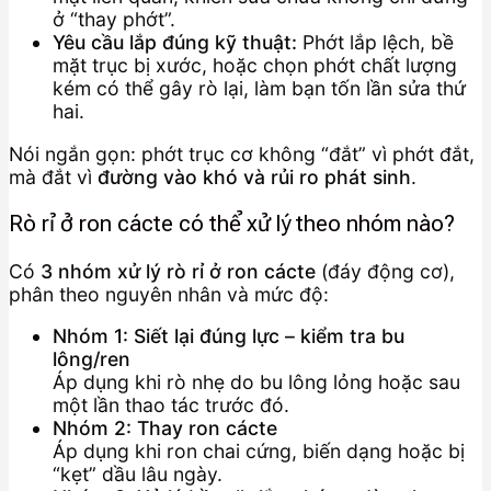
ở “thay phớt”.
Yêu cầu lắp đúng kỹ thuật:
Phớt lắp lệch, bề
mặt trục bị xước, hoặc chọn phớt chất lượng
kém có thể gây rò lại, làm bạn tốn lần sửa thứ
hai.
Nói ngắn gọn: phớt trục cơ không “đắt” vì phớt đắt,
mà đắt vì
đường vào khó và rủi ro phát sinh
.
Rò rỉ ở ron cácte có thể xử lý theo nhóm nào?
Có
3 nhóm xử lý rò rỉ ở ron cácte
(đáy động cơ),
phân theo nguyên nhân và mức độ:
Nhóm 1: Siết lại đúng lực – kiểm tra bu
lông/ren
Áp dụng khi rò nhẹ do bu lông lỏng hoặc sau
một lần thao tác trước đó.
Nhóm 2: Thay ron cácte
Áp dụng khi ron chai cứng, biến dạng hoặc bị
“kẹt” dầu lâu ngày.