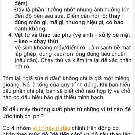
đệm)
Đây là phần “tưởng nhỏ” nhưng ảnh hưởng lớn
đến độ bền sau sửa. Điểm cần hỏi rõ:
thay
đúng món gì, mã gì, thương hiệu gì, có bảo
hành không
.
Vật tư và thao tác phụ (vệ sinh – xử lý bề mặt
– keo – chạy thử)
Vệ sinh khoang máy/điểm rò. Làm sạch bề mặt
lắp ghép, dùng keo/ron lỏng đúng tiêu chuẩn
(nếu cần). Chạy thử và kiểm tra lại để xác nhận
hết rò.
Tóm lại, “giá sửa rỉ dầu” không chỉ là giá một miếng
gioăng. Nó là tổng của quy trình đúng. Khi bạn hiểu
cấu phần chi phí, bạn sẽ biết chỗ nào hợp lý và chỗ
nào có dấu hiệu báo giá thiếu minh bạch.
Rỉ dầu máy thường xuất phát từ những vị trí nào để
ước tính chi phí?
Có
4 nhóm
vị trí hay rỉ dầu
chính trên động cơ,
phân theo
mức độ “dễ tiếp cận”
và
độ sâu tháo lắp
: