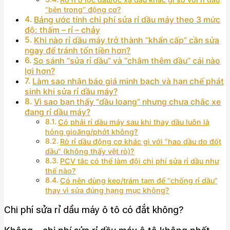
“bên trong” động cơ?
Bảng ước tính chi phí sửa rỉ dầu máy theo 3 mức
độ: thấm – rỉ – chảy
Khi nào rỉ dầu máy trở thành “khẩn cấp” cần sửa
ngay để tránh tốn tiền hơn?
So sánh “sửa rỉ dầu” và “châm thêm dầu” cái nào
lợi hơn?
Làm sao nhận báo giá minh bạch và hạn chế phát
sinh khi sửa rỉ dầu máy?
Vì sao bạn thấy “dầu loang” nhưng chưa chắc xe
đang rỉ dầu máy?
Có phải rỉ dầu máy sau khi thay dầu luôn là
hỏng gioăng/phớt không?
Rò rỉ dầu động cơ khác gì với “hao dầu do đốt
dầu” (không thấy vệt rò)?
PCV tắc có thể làm đội chi phí sửa rỉ dầu như
thế nào?
Có nên dùng keo/trám tạm để “chống rỉ dầu”
thay vì sửa đúng hạng mục không?
Chi phí sửa rỉ dầu máy ô tô có đắt không?