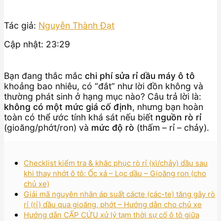
Tác giả:
Nguyễn Thành Đạt
Cập nhật: 23:29
Bạn đang thắc mắc
chi phí sửa rỉ dầu máy ô tô
khoảng bao nhiêu, có “đắt” như lời đồn không và
thường phát sinh ở hạng mục nào? Câu trả lời là:
không có một mức giá cố định
, nhưng bạn hoàn
toàn có thể ước tính khá sát nếu biết
nguồn rò rỉ
(gioăng/phớt/ron) và
mức độ rò
(thấm – rỉ – chảy).
Checklist kiểm tra & khắc phục rò rỉ (xì/chảy) dầu sau
khi thay nhớt ô tô: Ốc xả – Lọc dầu – Gioăng ron (cho
chủ xe)
Giải mã nguyên nhân áp suất cácte (các-te) tăng gây rò
rỉ (rỉ) dầu qua gioăng, phớt – Hướng dẫn cho chủ xe
Hướng dẫn CẤP CỨU xử lý tạm thời sự cố ô tô giữa