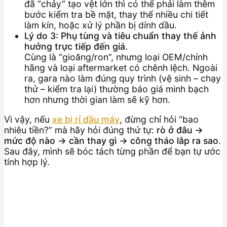
đã “chảy” tạo vệt lớn thì có thể phải làm thêm
bước kiểm tra bề mặt, thay thế nhiều chi tiết
làm kín, hoặc xử lý phần bị dính dầu.
Lý do 3: Phụ tùng và tiêu chuẩn thay thế ảnh
hưởng trực tiếp đến giá.
Cùng là “gioăng/ron”, nhưng loại OEM/chính
hãng và loại aftermarket có chênh lệch. Ngoài
ra, gara nào làm đúng quy trình (vệ sinh – chạy
thử – kiểm tra lại) thường báo giá minh bạch
hơn nhưng thời gian làm sẽ kỹ hơn.
Vì vậy, nếu
xe bị rỉ dầu máy
, đừng chỉ hỏi “bao
nhiêu tiền?” mà hãy hỏi đúng thứ tự:
rò ở đâu →
mức độ nào → cần thay gì → công tháo lắp ra sao
.
Sau đây, mình sẽ bóc tách từng phần để bạn tự ước
tính hợp lý.