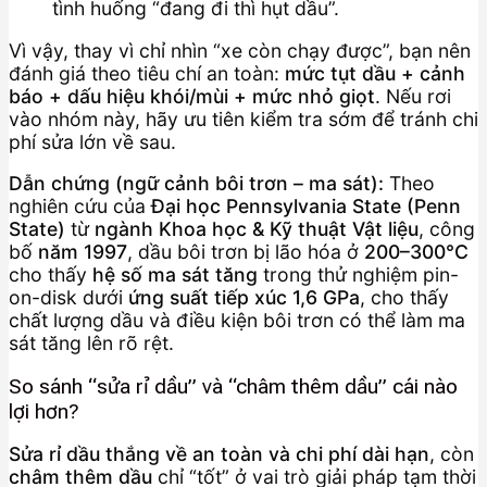
tình huống “đang đi thì hụt dầu”.
Vì vậy, thay vì chỉ nhìn “xe còn chạy được”, bạn nên
đánh giá theo tiêu chí an toàn:
mức tụt dầu + cảnh
báo + dấu hiệu khói/mùi + mức nhỏ giọt
. Nếu rơi
vào nhóm này, hãy ưu tiên kiểm tra sớm để tránh chi
phí sửa lớn về sau.
Dẫn chứng (ngữ cảnh bôi trơn – ma sát):
Theo
nghiên cứu của
Đại học Pennsylvania State (Penn
State)
từ
ngành Khoa học & Kỹ thuật Vật liệu
, công
bố
năm 1997
, dầu bôi trơn bị lão hóa ở
200–300°C
cho thấy
hệ số ma sát tăng
trong thử nghiệm pin-
on-disk dưới
ứng suất tiếp xúc 1,6 GPa
, cho thấy
chất lượng dầu và điều kiện bôi trơn có thể làm ma
sát tăng lên rõ rệt.
So sánh “sửa rỉ dầu” và “châm thêm dầu” cái nào
lợi hơn?
Sửa rỉ dầu thắng về an toàn và chi phí dài hạn
, còn
châm thêm dầu
chỉ “tốt” ở vai trò giải pháp tạm thời