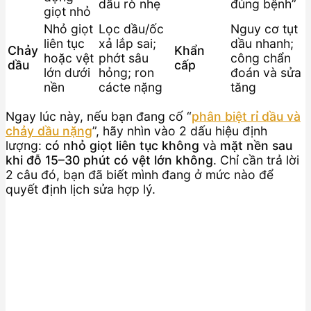
dầu rò nhẹ
đúng bệnh”
giọt nhỏ
Nhỏ giọt
Lọc dầu/ốc
Nguy cơ tụt
liên tục
xả lắp sai;
dầu nhanh;
Chảy
Khẩn
hoặc vệt
phớt sâu
công chẩn
dầu
cấp
lớn dưới
hỏng; ron
đoán và sửa
nền
cácte nặng
tăng
Ngay lúc này, nếu bạn đang cố “
phân biệt rỉ dầu và
chảy dầu nặng
”, hãy nhìn vào 2 dấu hiệu định
lượng:
có nhỏ giọt liên tục không
và
mặt nền sau
khi đỗ 15–30 phút có vệt lớn không
. Chỉ cần trả lời
2 câu đó, bạn đã biết mình đang ở mức nào để
quyết định lịch sửa hợp lý.