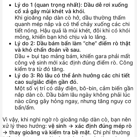
Lý do 1 (quan trọng nhất): Dầu dễ rơi xuống
cổ xả gây mùi khét và khói.
Khi gioăng nắp dàn cò hở, dầu thường thấm
quanh mép nắp và có thể chảy xuống các chi
tiết nóng. Hậu quả là mùi khét, đôi khi có khói
mỏng, khiến bạn khó chịu và lo lắng.
Lý do 2: Dầu bám bẩn làm “che” điểm rò thật
và khó chẩn đoán về sau.
Dầu + bụi tạo mảng bám, khiến gara phải mất
công vệ sinh mới xác định đúng điểm rò. Công
kiểm tra từ đó tăng.
Lý do 3: Rò lâu có thể ảnh hưởng các chi tiết
cao su/giắc điện gần đó.
Một số vị trí có dây điện, bô-bin, cảm biến gần
nắp dàn cò. Dầu bám lâu ngày không phải lúc
nào cũng gây hỏng ngay, nhưng tăng nguy cơ
bẩn/ẩm.
Vì vậy, khi nghi ngờ rò gioăng nắp dàn cò, bạn nên
xử lý theo hướng:
vệ sinh → xác định đúng mép rò
→ thay gioăng và kiểm tra bề mặt
. Chi phí thường