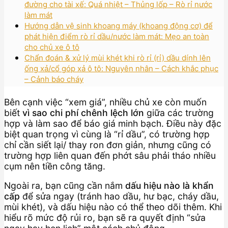
đường cho tài xế: Quá nhiệt – Thủng lốp – Rò rỉ nước
làm mát
Hướng dẫn vệ sinh khoang máy (khoang động cơ) để
phát hiện điểm rò rỉ dầu/nước làm mát: Mẹo an toàn
cho chủ xe ô tô
Chẩn đoán & xử lý mùi khét khi rò rỉ (rỉ) dầu dính lên
ống xả/cổ góp xả ô tô: Nguyên nhân – Cách khắc phục
– Cảnh báo cháy
Bên cạnh việc “xem giá”, nhiều chủ xe còn muốn
biết
vì sao chi phí chênh lệch lớn
giữa các trường
hợp và làm sao để báo giá minh bạch. Điều này đặc
biệt quan trọng vì cùng là “rỉ dầu”, có trường hợp
chỉ cần siết lại/ thay ron đơn giản, nhưng cũng có
trường hợp liên quan đến phớt sâu phải tháo nhiều
cụm nên tiền công tăng.
Ngoài ra, bạn cũng cần nắm
dấu hiệu nào là khẩn
cấp
để sửa ngay (tránh hao dầu, hư bạc, cháy dầu,
mùi khét), và dấu hiệu nào có thể theo dõi thêm. Khi
hiểu rõ mức độ rủi ro, bạn sẽ ra quyết định “sửa