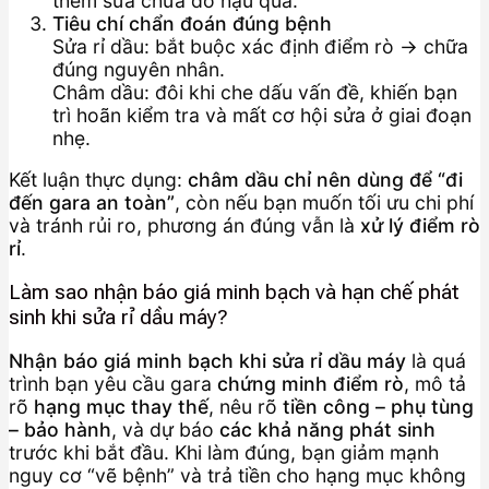
thêm sửa chữa do hậu quả.
Tiêu chí chẩn đoán đúng bệnh
Sửa rỉ dầu: bắt buộc xác định điểm rò → chữa
đúng nguyên nhân.
Châm dầu: đôi khi che dấu vấn đề, khiến bạn
trì hoãn kiểm tra và mất cơ hội sửa ở giai đoạn
nhẹ.
Kết luận thực dụng:
châm dầu chỉ nên dùng để “đi
đến gara an toàn”
, còn nếu bạn muốn tối ưu chi phí
và tránh rủi ro, phương án đúng vẫn là
xử lý điểm rò
rỉ
.
Làm sao nhận báo giá minh bạch và hạn chế phát
sinh khi sửa rỉ dầu máy?
Nhận báo giá minh bạch khi sửa rỉ dầu máy
là quá
trình bạn yêu cầu gara
chứng minh điểm rò
, mô tả
rõ
hạng mục thay thế
, nêu rõ
tiền công – phụ tùng
– bảo hành
, và dự báo
các khả năng phát sinh
trước khi bắt đầu. Khi làm đúng, bạn giảm mạnh
nguy cơ “vẽ bệnh” và trả tiền cho hạng mục không