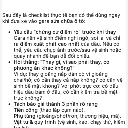
Sau đây là checklist thực tế bạn có thể dùng ngay
khi đưa xe vào gara
sửa chữa ô tô
:
Yêu cầu “chứng cứ điểm rò” trước khi thay
Gara nên vệ sinh điểm nghi ngờ, soi lại và chỉ
ra
điểm xuất phát cao nhất
của dầu. Nếu có
thể, yêu cầu chụp ảnh trước/sau vệ sinh hoặc
quay nhanh để bạn dễ đối chiếu.
Hỏi thẳng: “Thay gì, vì sao phải thay, có
phương án khác không?”
Ví dụ: thay gioăng nắp dàn cò vì gioăng
chai/hở; có cần thay cả nắp không? có cần vệ
sinh bề mặt không? Với phớt trục cơ: có dấu
hiệu dầu bám ở đâu, có cần kiểm tra bề mặt
trục không?
Tách báo giá thành 3 phần rõ ràng
Tiền công
(tháo lắp cụm nào).
Phụ tùng
(gioăng/phớt/ron, thương hiệu, mã).
Vật tư & quy trình
(vệ sinh, keo, chạy thử, kiểm
tra lại).