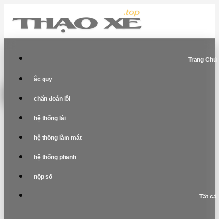
Skip
to
content
Trang Chủ
ắc quy
chẩn đoán lỗi
hệ thống lái
hệ thống làm mát
hệ thống phanh
hộp số
Tất cả