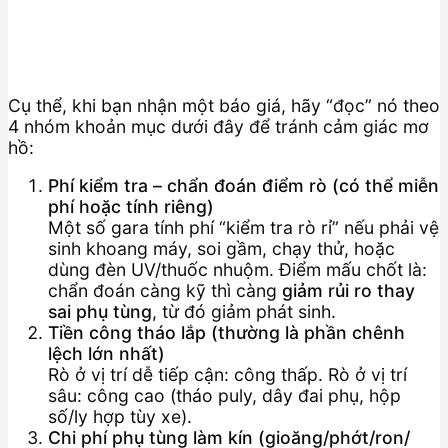
Cụ thể, khi bạn nhận một báo giá, hãy “đọc” nó theo
4 nhóm khoản mục dưới đây để tránh cảm giác mơ
hồ:
Phí kiểm tra – chẩn đoán điểm rò (có thể miễn
phí hoặc tính riêng)
Một số gara tính phí “kiểm tra rò rỉ” nếu phải vệ
sinh khoang máy, soi gầm, chạy thử, hoặc
dùng đèn UV/thuốc nhuộm. Điểm mấu chốt là:
chẩn đoán càng kỹ thì càng
giảm rủi ro thay
sai phụ tùng
, từ đó giảm phát sinh.
Tiền công tháo lắp (thường là phần chênh
lệch lớn nhất)
Rò ở vị trí dễ tiếp cận: công thấp. Rò ở vị trí
sâu: công cao (tháo puly, dây đai phụ, hộp
số/ly hợp tùy xe).
Chi phí phụ tùng làm kín (gioăng/phớt/ron/