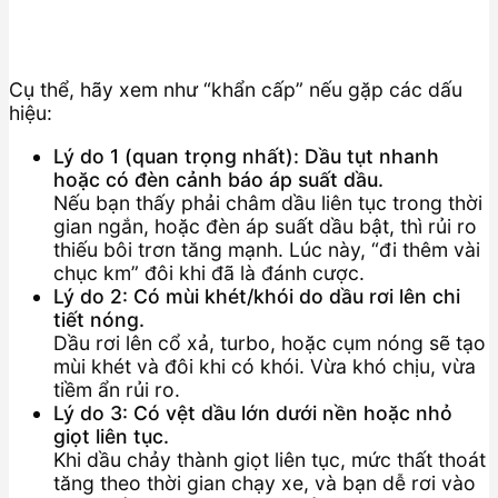
Cụ thể, hãy xem như “khẩn cấp” nếu gặp các dấu
hiệu:
Lý do 1 (quan trọng nhất): Dầu tụt nhanh
hoặc có đèn cảnh báo áp suất dầu.
Nếu bạn thấy phải châm dầu liên tục trong thời
gian ngắn, hoặc đèn áp suất dầu bật, thì rủi ro
thiếu bôi trơn tăng mạnh. Lúc này, “đi thêm vài
chục km” đôi khi đã là đánh cược.
Lý do 2: Có mùi khét/khói do dầu rơi lên chi
tiết nóng.
Dầu rơi lên cổ xả, turbo, hoặc cụm nóng sẽ tạo
mùi khét và đôi khi có khói. Vừa khó chịu, vừa
tiềm ẩn rủi ro.
Lý do 3: Có vệt dầu lớn dưới nền hoặc nhỏ
giọt liên tục.
Khi dầu chảy thành giọt liên tục, mức thất thoát
tăng theo thời gian chạy xe, và bạn dễ rơi vào