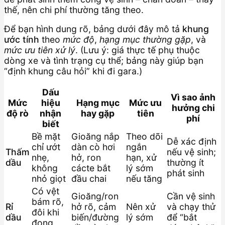
thế, nên chi phí thường tăng theo.
Để bạn hình dung rõ, bảng dưới đây mô tả
khung
ước tính
theo
mức độ
,
hạng mục thường gặp
, và
mức ưu tiên xử lý
. (Lưu ý: giá thực tế phụ thuộc
dòng xe và tình trạng cụ thể; bảng này giúp bạn
“định khung câu hỏi” khi đi gara.)
Dấu
Vì sao ảnh
Mức
hiệu
Hạng mục
Mức ưu
hưởng chi
độ rò
nhận
hay gặp
tiên
phí
biết
Bề mặt
Gioăng nắp
Theo dõi
Dễ xác định
chỉ ướt
dàn cò hơi
ngắn
Thấm
nếu vệ sinh;
nhẹ,
hở, ron
hạn, xử
dầu
thường ít
không
cácte bắt
lý sớm
phát sinh
nhỏ giọt
đầu chai
nếu tăng
Có vệt
Gioăng/ron
Cần vệ sinh
bám rõ,
Rỉ
hở rõ, cảm
Nên xử
và chạy thử
đôi khi
dầu
biến/đường
lý sớm
để “bắt
đọng