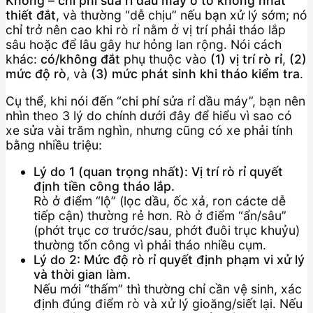
Không – chi phí sửa rỉ dầu máy ô tô không nhất
thiết đắt
, và thường “dễ chịu” nếu bạn xử lý sớm; nó
chỉ trở nên cao khi rò rỉ nằm ở vị trí phải tháo lắp
sâu hoặc để lâu gây hư hỏng lan rộng. Nói cách
khác:
có/không đắt
phụ thuộc vào
(1) vị trí rò rỉ
,
(2)
mức độ rò
, và
(3) mức phát sinh khi tháo kiểm tra
.
Cụ thể, khi nói đến “chi phí sửa rỉ dầu máy”, bạn nên
nhìn theo 3 lý do chính dưới đây để hiểu vì sao có
xe sửa vài trăm nghìn, nhưng cũng có xe phải tính
bằng nhiều triệu:
Lý do 1 (quan trọng nhất): Vị trí rò rỉ quyết
định tiền công tháo lắp.
Rò ở điểm “lộ” (lọc dầu, ốc xả, ron cácte dễ
tiếp cận) thường rẻ hơn. Rò ở điểm “ẩn/sâu”
(phớt trục cơ trước/sau, phớt đuôi trục khuỷu)
thường tốn công vì phải tháo nhiều cụm.
Lý do 2: Mức độ rò rỉ quyết định phạm vi xử lý
và thời gian làm.
Nếu mới “thấm” thì thường chỉ cần vệ sinh, xác
định đúng điểm rò và xử lý gioăng/siết lại. Nếu