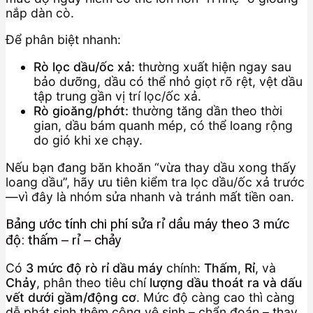
nắp dàn cò.
Để phân biệt nhanh:
Rò lọc dầu/ốc xả:
thường xuất hiện ngay sau
bảo dưỡng, dầu có thể nhỏ giọt rõ rệt, vệt dầu
tập trung gần vị trí lọc/ốc xả.
Rò gioăng/phớt:
thường tăng dần theo thời
gian, dầu bám quanh mép, có thể loang rộng
do gió khi xe chạy.
Nếu bạn đang băn khoăn “vừa thay dầu xong thấy
loang dầu”, hãy ưu tiên kiểm tra lọc dầu/ốc xả trước
—vì đây là nhóm sửa nhanh và tránh mất tiền oan.
Bảng ước tính chi phí sửa rỉ dầu máy theo 3 mức
độ: thấm – rỉ – chảy
Có
3 mức độ rò rỉ dầu máy
chính:
Thấm
,
Rỉ
, và
Chảy
, phân theo tiêu chí
lượng dầu thoát ra và dấu
vết dưới gầm/động cơ
. Mức độ càng cao thì càng
dễ phát sinh thêm công vệ sinh – chẩn đoán – thay