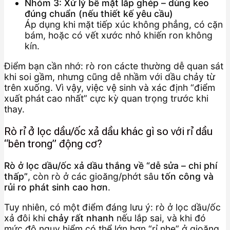
Nhóm 3: Xử lý bề mặt lắp ghép – dùng keo
đúng chuẩn (nếu thiết kế yêu cầu)
Áp dụng khi mặt tiếp xúc không phẳng, có cặn
bám, hoặc có vết xước nhỏ khiến ron không
kín.
Điểm bạn cần nhớ: rò ron cácte thường dễ quan sát
khi soi gầm, nhưng cũng dễ nhầm với dầu chảy từ
trên xuống. Vì vậy, việc vệ sinh và xác định “điểm
xuất phát cao nhất” cực kỳ quan trọng trước khi
thay.
Rò rỉ ở lọc dầu/ốc xả dầu khác gì so với rỉ dầu
“bên trong” động cơ?
Rò ở lọc dầu/ốc xả dầu thắng về “dễ sửa – chi phí
thấp”
, còn rò ở các gioăng/phớt sâu
tốn công và
rủi ro phát sinh cao hơn
.
Tuy nhiên, có một điểm đáng lưu ý: rò ở lọc dầu/ốc
xả đôi khi
chảy rất nhanh
nếu lắp sai, và khi đó
mức độ nguy hiểm có thể lớn hơn “rỉ nhẹ” ở gioăng