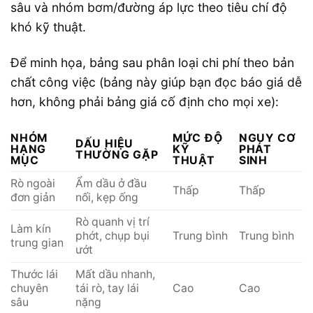
sâu và nhóm bơm/đường áp lực theo tiêu chí độ
khó kỹ thuật.
Để minh họa, bảng sau phân loại chi phí theo bản
chất công việc (bảng này giúp bạn đọc báo giá dễ
hơn, không phải bảng giá cố định cho mọi xe):
NHÓM
MỨC ĐỘ
NGUY CƠ
DẤU HIỆU
HẠNG
KỸ
PHÁT
THƯỜNG GẶP
MỤC
THUẬT
SINH
Rò ngoài
Ẩm dầu ở đầu
Thấp
Thấp
đơn giản
nối, kẹp ống
Rò quanh vị trí
Làm kín
phớt, chụp bụi
Trung bình
Trung bình
trung gian
ướt
Thước lái
Mất dầu nhanh,
chuyên
tái rò, tay lái
Cao
Cao
sâu
nặng