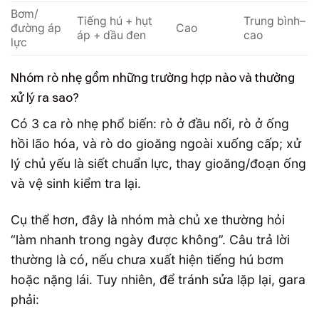
Bơm/
Tiếng hú + hụt
Trung bình–
đường áp
Cao
áp + dầu đen
cao
lực
Nhóm rò nhẹ gồm những trường hợp nào và thường
xử lý ra sao?
Có 3 ca rò nhẹ phổ biến: rò ở đầu nối, rò ở ống
hồi lão hóa, và rò do gioăng ngoài xuống cấp; xử
lý chủ yếu là siết chuẩn lực, thay gioăng/đoạn ống
và vệ sinh kiểm tra lại.
Cụ thể hơn, đây là nhóm mà chủ xe thường hỏi
“làm nhanh trong ngày được không”. Câu trả lời
thường là có, nếu chưa xuất hiện tiếng hú bơm
hoặc nặng lái. Tuy nhiên, để tránh sửa lặp lại, gara
phải: