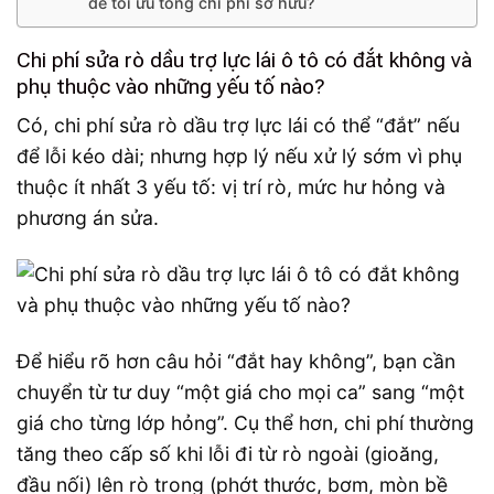
để tối ưu tổng chi phí sở hữu?
Chi phí sửa rò dầu trợ lực lái ô tô có đắt không và
phụ thuộc vào những yếu tố nào?
Có, chi phí sửa rò dầu trợ lực lái có thể “đắt” nếu
để lỗi kéo dài; nhưng hợp lý nếu xử lý sớm vì phụ
thuộc ít nhất 3 yếu tố: vị trí rò, mức hư hỏng và
phương án sửa.
Để hiểu rõ hơn câu hỏi “đắt hay không”, bạn cần
chuyển từ tư duy “một giá cho mọi ca” sang “một
giá cho từng lớp hỏng”. Cụ thể hơn, chi phí thường
tăng theo cấp số khi lỗi đi từ rò ngoài (gioăng,
đầu nối) lên rò trong (phớt thước, bơm, mòn bề