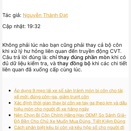
Tác giả:
Nguyễn Thành Đạt
Cập nhật: 19:32
Không phải lúc nào bạn cũng phải thay cả bộ côn
khi xử lý hư hỏng liên quan đến truyền động CVT.
Câu trả lời đúng là:
chỉ thay đúng phần mòn
khi có
đủ dữ liệu kiểm tra, và
thay đồng bộ
khi các chi tiết
liên quan đã xuống cấp cùng lúc.
Áp dụng 9 mẹo lái xe số sàn tránh mòn bi côn cho tài
xế mới: đúng côn–ga, giảm trượt côn
Xác định thời gian thay bi côn xe tay ga theo km và dấu
hiệu mòn cho người đi xe hằng ngày
Nên Chọn Bi Côn Chính Hãng Hay OEM? So Sánh Giá–
Độ Bền Cho Chủ Xe Muốn Mua Đúng, Tiết Kiệm Đúng
Cách phân biệt kêu bi côn và kêu hộp số cho người đi