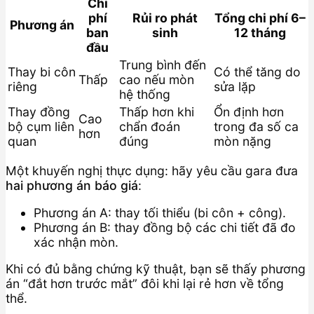
Chi
phí
Rủi ro phát
Tổng chi phí 6–
Phương án
ban
sinh
12 tháng
đầu
Trung bình đến
Thay bi côn
Có thể tăng do
Thấp
cao nếu mòn
riêng
sửa lặp
hệ thống
Thay đồng
Thấp hơn khi
Ổn định hơn
Cao
bộ cụm liên
chẩn đoán
trong đa số ca
hơn
quan
đúng
mòn nặng
Một khuyến nghị thực dụng: hãy yêu cầu gara đưa
hai phương án báo giá
:
Phương án A: thay tối thiểu (bi côn + công).
Phương án B: thay đồng bộ các chi tiết đã đo
xác nhận mòn.
Khi có đủ bằng chứng kỹ thuật, bạn sẽ thấy phương
án “đắt hơn trước mắt” đôi khi lại rẻ hơn về tổng
thể.