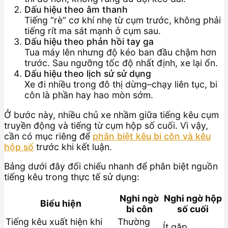
Dấu hiệu theo âm thanh
Tiếng “rè” cơ khí nhẹ từ cụm trước, không phải
tiếng rít ma sát mạnh ở cụm sau.
Dấu hiệu theo phản hồi tay ga
Tua máy lên nhưng độ kéo ban đầu chậm hơn
trước. Sau ngưỡng tốc độ nhất định, xe lại ổn.
Dấu hiệu theo lịch sử sử dụng
Xe đi nhiều trong đô thị dừng–chạy liên tục, bi
côn là phần hay hao mòn sớm.
Ở bước này, nhiều chủ xe nhầm giữa tiếng kêu cụm
truyền động và tiếng từ cụm hộp số cuối. Vì vậy,
cần có mục riêng để
phân biệt kêu bi côn và kêu
hộp số
trước khi kết luận.
Bảng dưới đây đối chiếu nhanh để phân biệt nguồn
tiếng kêu trong thực tế sử dụng:
Nghi ngờ
Nghi ngờ hộp
Biểu hiện
bi côn
số cuối
Tiếng kêu xuất hiện khi
Thường
Ít gặp