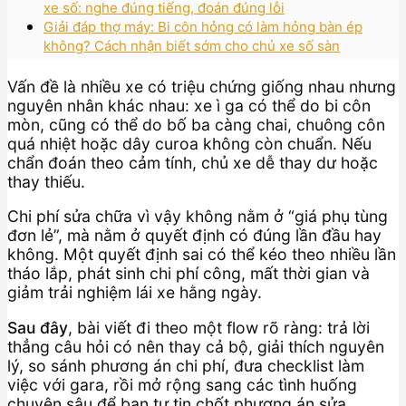
xe số: nghe đúng tiếng, đoán đúng lỗi
Giải đáp thợ máy: Bi côn hỏng có làm hỏng bàn ép
không? Cách nhận biết sớm cho chủ xe số sàn
Vấn đề là nhiều xe có triệu chứng giống nhau nhưng
nguyên nhân khác nhau: xe ì ga có thể do bi côn
mòn, cũng có thể do bố ba càng chai, chuông côn
quá nhiệt hoặc dây curoa không còn chuẩn. Nếu
chẩn đoán theo cảm tính, chủ xe dễ thay dư hoặc
thay thiếu.
Chi phí sửa chữa vì vậy không nằm ở “giá phụ tùng
đơn lẻ”, mà nằm ở quyết định có đúng lần đầu hay
không. Một quyết định sai có thể kéo theo nhiều lần
tháo lắp, phát sinh chi phí công, mất thời gian và
giảm trải nghiệm lái xe hằng ngày.
Sau đây
, bài viết đi theo một flow rõ ràng: trả lời
thẳng câu hỏi có nên thay cả bộ, giải thích nguyên
lý, so sánh phương án chi phí, đưa checklist làm
việc với gara, rồi mở rộng sang các tình huống
chuyên sâu để bạn tự tin chốt phương án sửa.