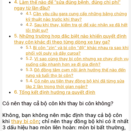
Làm thế nào để “sửa đúng bệnh, đúng chi phí”
ngay từ lần đầu?
Cần yêu cầu gara cung cấp những bằng chứng
kỹ thuật nào trước khi thay?
Sau khi thay, kiểm tra gì để xác nhận xe đã hết
lỗi thật sự?
Những trường hợp đặc biệt nào khiến quyết định
thay côn khác đi theo từng dòng xe tay ga?
Bi côn “zin” và bi côn “độ” khác nhau ra sao khi
phối với puly và dây curoa?
Vì sao cùng thay bi côn nhưng xe chạy dịch vụ
xuống cấp nhanh hơn xe đi gia đình?
Độ đồng tâm cụm nồi ảnh hưởng thế nào đến
rung và tuổi thọ bi côn?
Có nên ưu tiên thay đồng bộ khi đã từng sửa
lặp 2 lần trong thời gian ngắn?
Tổng kết định hướng ra quyết định
Có nên thay cả bộ côn khi thay bi côn không?
Không, bạn không nên mặc định thay cả bộ côn
khi
thay bi côn
; chỉ nên thay đồng bộ khi có ít nhất
3 dấu hiệu hao mòn liên hoàn: mòn bi bất thường,