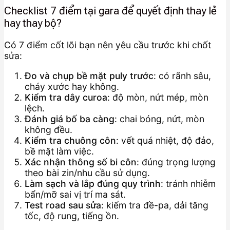
Checklist 7 điểm tại gara để quyết định thay lẻ
hay thay bộ?
Có 7 điểm cốt lõi bạn nên yêu cầu trước khi chốt
sửa:
Đo và chụp bề mặt puly trước
: có rãnh sâu,
cháy xước hay không.
Kiểm tra dây curoa
: độ mòn, nứt mép, mòn
lệch.
Đánh giá bố ba càng
: chai bóng, nứt, mòn
không đều.
Kiểm tra chuông côn
: vết quá nhiệt, độ đảo,
bề mặt làm việc.
Xác nhận thông số bi côn
: đúng trọng lượng
theo bài zin/nhu cầu sử dụng.
Làm sạch và lắp đúng quy trình
: tránh nhiễm
bẩn/mỡ sai vị trí ma sát.
Test road sau sửa
: kiểm tra đề-pa, dải tăng
tốc, độ rung, tiếng ồn.