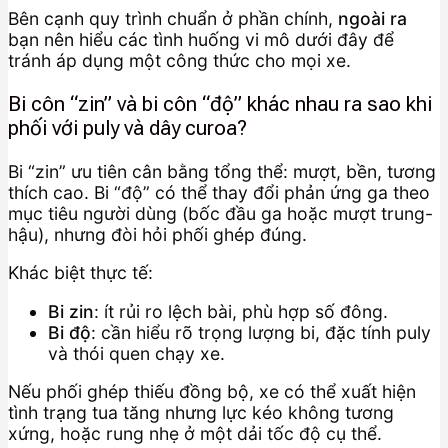
Bên cạnh quy trình chuẩn ở phần chính,
ngoài ra
bạn nên hiểu các tình huống vi mô dưới đây để
tránh áp dụng một công thức cho mọi xe.
Bi côn “zin” và bi côn “độ” khác nhau ra sao khi
phối với puly và dây curoa?
Bi “zin” ưu tiên cân bằng tổng thể: mượt, bền, tương
thích cao. Bi “độ” có thể thay đổi phản ứng ga theo
mục tiêu người dùng (bốc đầu ga hoặc mượt trung-
hậu), nhưng đòi hỏi phối ghép đúng.
Khác biệt thực tế:
Bi zin
: ít rủi ro lệch bài, phù hợp số đông.
Bi độ
: cần hiểu rõ trọng lượng bi, đặc tính puly
và thói quen chạy xe.
Nếu phối ghép thiếu đồng bộ, xe có thể xuất hiện
tình trạng tua tăng nhưng lực kéo không tương
xứng, hoặc rung nhẹ ở một dải tốc độ cụ thể.