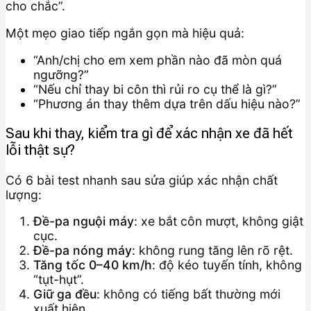
cho chắc”.
Một mẹo giao tiếp ngắn gọn mà hiệu quả:
“Anh/chị cho em xem phần nào đã mòn quá
ngưỡng?”
“Nếu chỉ thay bi côn thì rủi ro cụ thể là gì?”
“Phương án thay thêm dựa trên dấu hiệu nào?”
Sau khi thay, kiểm tra gì để xác nhận xe đã hết
lỗi thật sự?
Có 6 bài test nhanh sau sửa giúp xác nhận chất
lượng:
Đề-pa nguội máy
: xe bắt côn mượt, không giật
cục.
Đề-pa nóng máy
: không rung tăng lên rõ rệt.
Tăng tốc 0–40 km/h
: độ kéo tuyến tính, không
“tụt-hụt”.
Giữ ga đều
: không có tiếng bất thường mới
xuất hiện.