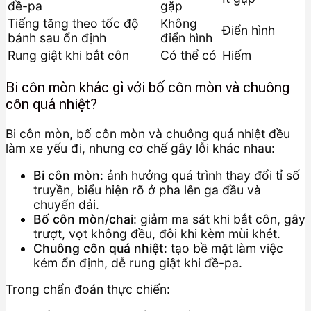
đề-pa
gặp
Tiếng tăng theo tốc độ
Không
Điển hình
bánh sau ổn định
điển hình
Rung giật khi bắt côn
Có thể có
Hiếm
Bi côn mòn khác gì với bố côn mòn và chuông
côn quá nhiệt?
Bi côn mòn, bố côn mòn và chuông quá nhiệt đều
làm xe yếu đi, nhưng cơ chế gây lỗi khác nhau:
Bi côn mòn
: ảnh hưởng quá trình thay đổi tỉ số
truyền, biểu hiện rõ ở pha lên ga đầu và
chuyển dải.
Bố côn mòn/chai
: giảm ma sát khi bắt côn, gây
trượt, vọt không đều, đôi khi kèm mùi khét.
Chuông côn quá nhiệt
: tạo bề mặt làm việc
kém ổn định, dễ rung giật khi đề-pa.
Trong chẩn đoán thực chiến: