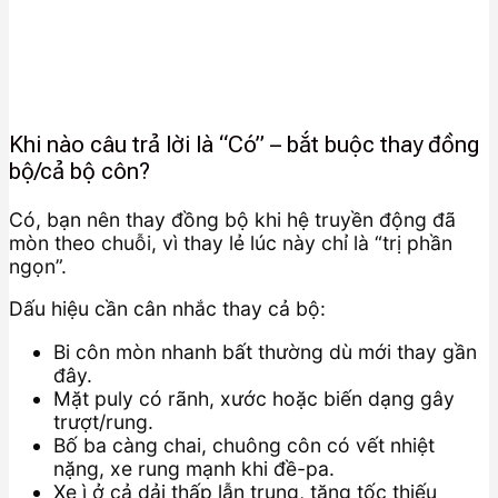
Khi nào câu trả lời là “Có” – bắt buộc thay đồng
bộ/cả bộ côn?
Có, bạn nên thay đồng bộ khi hệ truyền động đã
mòn theo chuỗi, vì thay lẻ lúc này chỉ là “trị phần
ngọn”.
Dấu hiệu cần cân nhắc thay cả bộ:
Bi côn mòn nhanh bất thường dù mới thay gần
đây.
Mặt puly có rãnh, xước hoặc biến dạng gây
trượt/rung.
Bố ba càng chai, chuông côn có vết nhiệt
nặng, xe rung mạnh khi đề-pa.
Xe ì ở cả dải thấp lẫn trung, tăng tốc thiếu