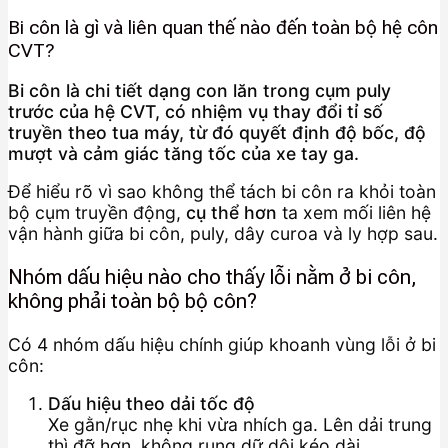
Bi côn là gì và liên quan thế nào đến toàn bộ hệ côn
CVT?
Bi côn là chi tiết dạng con lăn trong cụm puly
trước của hệ CVT, có nhiệm vụ thay đổi tỉ số
truyền theo tua máy, từ đó quyết định độ bốc, độ
mượt và cảm giác tăng tốc của xe tay ga.
Để hiểu rõ vì sao không thể tách bi côn ra khỏi toàn
bộ cụm truyền động,
cụ thể hơn
ta xem mối liên hệ
vận hành giữa bi côn, puly, dây curoa và ly hợp sau.
Nhóm dấu hiệu nào cho thấy lỗi nằm ở bi côn,
không phải toàn bộ bộ côn?
Có 4 nhóm dấu hiệu chính giúp khoanh vùng lỗi ở bi
côn:
Dấu hiệu theo dải tốc độ
Xe gằn/rục nhẹ khi vừa nhích ga. Lên dải trung
thì đỡ hơn, không rung dữ dội kéo dài.