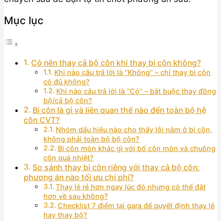
Mục lục
Có nên thay cả bộ côn khi thay bi côn không?
Khi nào câu trả lời là “Không” – chỉ thay bi côn
có đủ không?
Khi nào câu trả lời là “Có” – bắt buộc thay đồng
bộ/cả bộ côn?
Bi côn là gì và liên quan thế nào đến toàn bộ hệ
côn CVT?
Nhóm dấu hiệu nào cho thấy lỗi nằm ở bi côn,
không phải toàn bộ bộ côn?
Bi côn mòn khác gì với bố côn mòn và chuông
côn quá nhiệt?
So sánh thay bi côn riêng với thay cả bộ côn:
phương án nào tối ưu chi phí?
Thay lẻ rẻ hơn ngay lúc đó nhưng có thể đắt
hơn về sau không?
Checklist 7 điểm tại gara để quyết định thay lẻ
hay thay bộ?