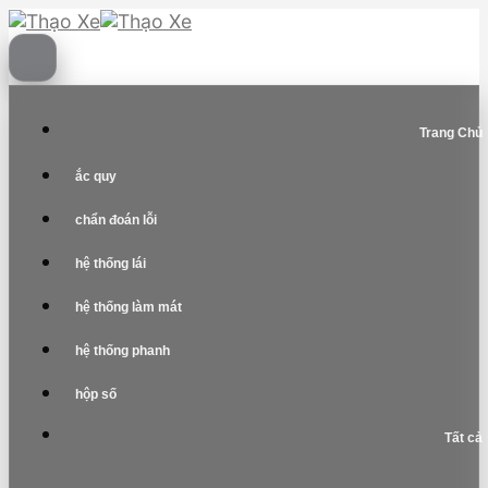
Skip
to
content
Trang Chủ
ắc quy
chẩn đoán lỗi
hệ thống lái
hệ thống làm mát
hệ thống phanh
hộp số
Tất cả