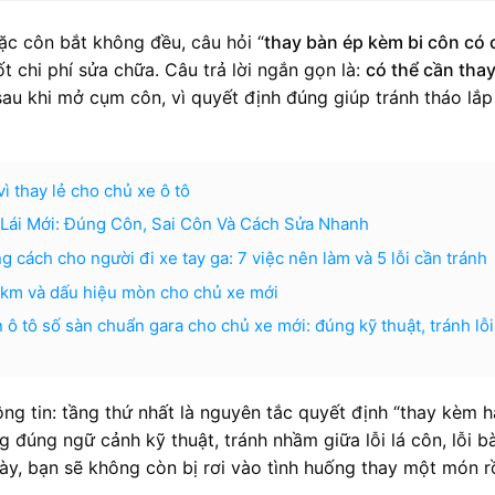
oặc côn bắt không đều, câu hỏi “
thay bàn ép kèm bi côn có 
t chi phí sửa chữa. Câu trả lời ngắn gọn là:
có thể cần tha
sau khi mở cụm côn, vì quyết định đúng giúp tránh tháo lắp 
ì thay lẻ cho chủ xe ô tô
Lái Mới: Đúng Côn, Sai Côn Và Cách Sửa Nhanh
 cách cho người đi xe tay ga: 7 việc nên làm và 5 lỗi cần tránh
o km và dấu hiệu mòn cho chủ xe mới
ô tô số sàn chuẩn gara cho chủ xe mới: đúng kỹ thuật, tránh lỗi
ông tin: tầng thứ nhất là nguyên tắc quyết định “thay kèm 
ng đúng ngữ cảnh kỹ thuật, tránh nhầm giữa lỗi lá côn, lỗi b
 này, bạn sẽ không còn bị rơi vào tình huống thay một món rồ