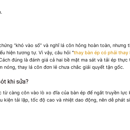
.
u chứng “khó vào số” và nghĩ lá côn hỏng hoàn toàn, nhưng 
u hiện tương tự. Vì vậy, câu hỏi
“
thay bàn ép có phải thay 
Cách đúng là đánh giá cả hai bề mặt ma sát và tải ép thực 
 nóng, thay lá côn đơn lẻ chưa chắc giải quyết tận gốc.
sót khi sửa?
lực từ càng côn vào lò xo đĩa của bàn ép để ngắt truyền lực 
u kiện tải lặp, tốc độ cao và nhiệt dao động, nên dễ phát si