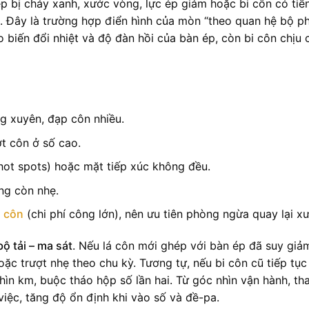
 bị cháy xanh, xước vòng, lực ép giảm hoặc bi côn có tiế
. Đây là trường hợp điển hình của mòn “theo quan hệ bộ p
 biến đổi nhiệt và độ đàn hồi của bàn ép, còn bi côn chịu 
g xuyên, đạp côn nhiều.
ợt côn ở số cao.
hot spots) hoặc mặt tiếp xúc không đều.
ếng còn nhẹ.
ộ côn
(chi phí công lớn), nên ưu tiên phòng ngừa quay lại x
ộ tải – ma sát
. Nếu lá côn mới ghép với bàn ép đã suy giả
ặc trượt nhẹ theo chu kỳ. Tương tự, nếu bi côn cũ tiếp tục
hìn km, buộc tháo hộp số lần hai. Từ góc nhìn vận hành, th
việc, tăng độ ổn định khi vào số và đề-pa.