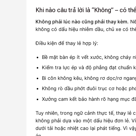
Khi nào câu trả lời là “Không” – có thể
Không phải lúc nào cũng phải thay kèm.
Nế
không có dấu hiệu nhiễm dầu, chủ xe có thể
Điều kiện để thay lẻ hợp lý:
Bề mặt bàn ép ít vết xước, không cháy n
Kiểm tra lực ép và độ phẳng đạt chuẩn k
Bi côn không kêu, không rơ dọc/rơ ngan
Không rò dầu phớt đuôi trục cơ hoặc phớ
Xưởng cam kết bảo hành rõ hạng mục đã
Tuy nhiên, trong ngữ cảnh thực tế, thay lẻ c
không phải dựa vào một dấu hiệu đơn lẻ. Ví
dưới tải hoặc nhiệt cao lại phát tiếng. Vì 
án.