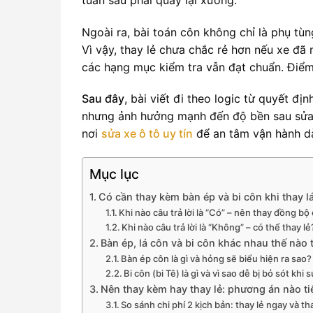
Ngoài ra, bài toán côn không chỉ là phụ tù
Vì vậy, thay lẻ chưa chắc rẻ hơn nếu xe đã
các hạng mục kiểm tra vẫn đạt chuẩn. Điểm
Sau đây
, bài viết đi theo logic từ quyết đị
nhưng ảnh hưởng mạnh đến độ bền sau sửa. 
nơi
sửa xe ô tô uy tín
để an tâm vận hành dà
Mục lục
Có cần thay kèm bàn ép và bi côn khi thay 
Khi nào câu trả lời là “Có” – nên thay đồng b
Khi nào câu trả lời là “Không” – có thể thay lẻ
Bàn ép, lá côn và bi côn khác nhau thế nào
Bàn ép côn là gì và hỏng sẽ biểu hiện ra sao?
Bi côn (bi Tê) là gì và vì sao dễ bị bỏ sót khi 
Nên thay kèm hay thay lẻ: phương án nào ti
So sánh chi phí 2 kịch bản: thay lẻ ngay và t