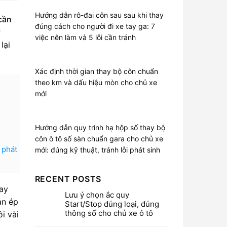
Hướng dẫn rô-đai côn sau sau khi thay
cần
đúng cách cho người đi xe tay ga: 7
y
việc nên làm và 5 lỗi cần tránh
lại
Xác định thời gian thay bộ côn chuẩn
theo km và dấu hiệu mòn cho chủ xe
mới
Hướng dẫn quy trình hạ hộp số thay bộ
côn ô tô số sàn chuẩn gara cho chủ xe
 phát
mới: đúng kỹ thuật, tránh lỗi phát sinh
RECENT POSTS
hay
Lưu ý chọn ắc quy
àn ép
Start/Stop đúng loại, đúng
thông số cho chủ xe ô tô
i vài