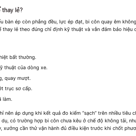
 thay lẻ?
u bàn ép còn phẳng đều, lực ép đạt, bi côn quay êm không
 thay lẻ theo đúng chỉ định kỹ thuật và vẫn đảm bảo hiệu 
hiệt bất thường.
ỹ thuật của dòng xe.
g, quay mượt.
t trục sơ cấp.
 làm.
hỉ nên áp dụng khi kết quả đo kiểm “sạch” trên nhiều tiêu ch
 dụ, có trường hợp bi côn chưa kêu ở chế độ không tải, n
vậy, xưởng cần thử vận hành đủ điều kiện trước khi chốt phư