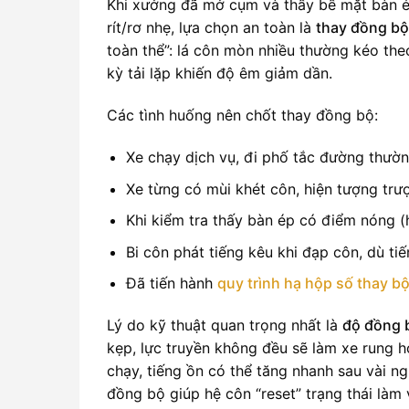
Khi xưởng đã mở cụm và thấy bề mặt bàn ép
rít/rơ nhẹ, lựa chọn an toàn là
thay đồng bộ
toàn thể”: lá côn mòn nhiều thường kéo theo
kỳ tải lặp khiến độ êm giảm dần.
Các tình huống nên chốt thay đồng bộ:
Xe chạy dịch vụ, đi phố tắc đường thườn
Xe từng có mùi khét côn, hiện tượng trư
Khi kiểm tra thấy bàn ép có điểm nóng (
Bi côn phát tiếng kêu khi đạp côn, dù ti
Đã tiến hành
quy trình hạ hộp số thay b
Lý do kỹ thuật quan trọng nhất là
độ đồng b
kẹp, lực truyền không đều sẽ làm xe rung ho
chạy, tiếng ồn có thể tăng nhanh sau vài ng
đồng bộ giúp hệ côn “reset” trạng thái làm 