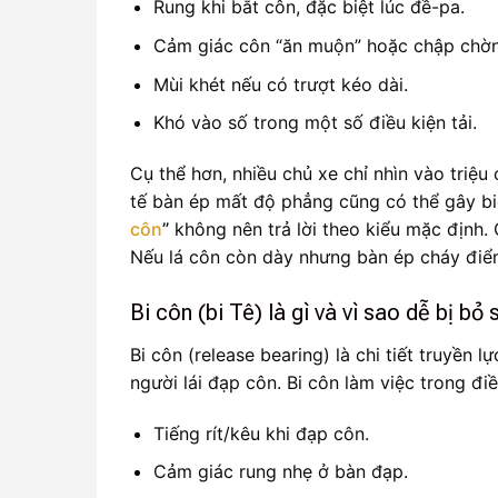
Rung khi bắt côn, đặc biệt lúc đề-pa.
Cảm giác côn “ăn muộn” hoặc chập chờn
Mùi khét nếu có trượt kéo dài.
Khó vào số trong một số điều kiện tải.
Cụ thể hơn, nhiều chủ xe chỉ nhìn vào triệ
tế bàn ép mất độ phẳng cũng có thể gây biể
côn
”
không nên trả lời theo kiểu mặc định. 
Nếu lá côn còn dày nhưng bàn ép cháy điểm
Bi côn (bi Tê) là gì và vì sao dễ bị bỏ 
Bi côn (release bearing) là chi tiết truyền 
người lái đạp côn. Bi côn làm việc trong điề
Tiếng rít/kêu khi đạp côn.
Cảm giác rung nhẹ ở bàn đạp.