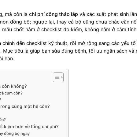
ng, mà còn là
chi phí công tháo lắp
và xác suất phát sinh lần
 mòn đồng bộ; ngược lại, thay cả bộ cũng chưa chắc cần nế
 mấu chốt nằm ở checklist đo kiểm, không nằm ở cảm tính
nh chính đến checklist kỹ thuật, rồi mở rộng sang các yếu tố
Mục tiêu là giúp bạn sửa đúng bệnh, tối ưu ngân sách và
i hạn.
lá côn không?
ộ cả cụm côn?
?
 trong cùng một hệ côn?
sửa?
ết kiệm hơn về tổng chi phí?
hay đồng bộ ngay