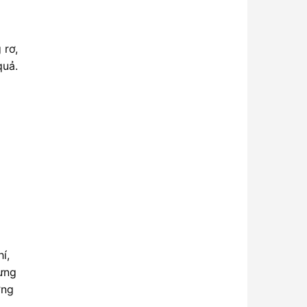
 rơ,
quả.
í,
hưng
ơng