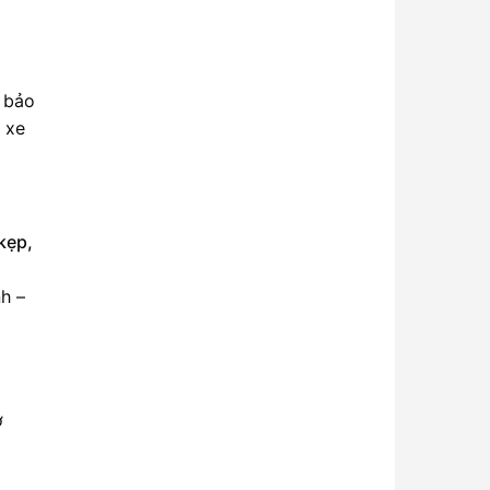
a bảo
ở xe
kẹp,
h –
ở