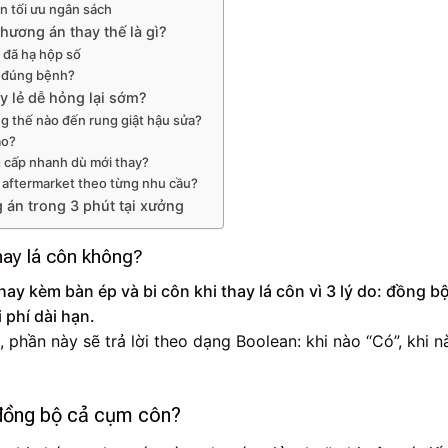
n tối ưu ngân sách
phương án thay thế là gì?
i đã hạ hộp số
ửa đúng bệnh?
y lẻ dễ hỏng lại sớm?
g thế nào đến rung giật hậu sửa?
ao?
g cấp nhanh dù mới thay?
aftermarket theo từng nhu cầu?
 án trong 3 phút tại xưởng
hay lá côn không?
ay kèm bàn ép và bi côn khi thay lá côn vì 3 lý do: đồng b
i phí dài hạn.
, phần này sẽ trả lời theo dạng Boolean: khi nào “Có”, khi n
y đồng bộ cả cụm côn?