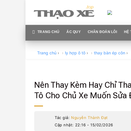
Skip
to
content
TRANG CHỦ
ẮC QUY
CHẨN ĐOÁN LỖI
HỆ 
Trang chủ
›
ly hợp ô tô
›
thay bàn ép côn
›
Nên Thay Kèm Hay Chỉ Tha
Tô Cho Chủ Xe Muốn Sửa 
Tác giả:
Nguyễn Thành Đạt
Cập nhật: 22:16 - 15/02/2026