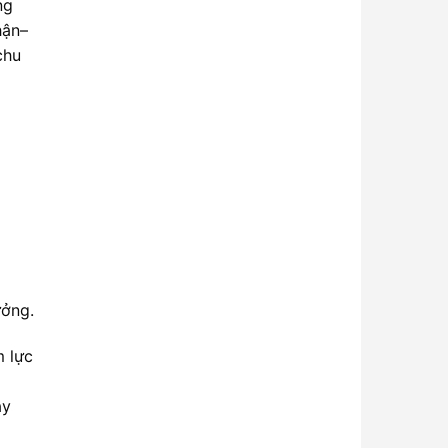
ng
hận–
chu
ưởng.
m lực
ay