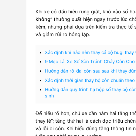
Khi xe có dấu hiệu rung giật, khó vào số h
không
” thường xuất hiện ngay trước lúc chố
kèm
, nhưng phải dựa trên kiểm tra thực tế 
và giảm rủi ro hỏng lặp.
Xác định khi nào nên thay cả bộ bugi thay v
9 Mẹo Lái Xe Số Sàn Tránh Cháy Côn Cho 
Hướng dẫn rô-đai côn sau sau khi thay đúng
Xác định thời gian thay bộ côn chuẩn the
Hướng dẫn quy trình hạ hộp số thay bộ côn 
sinh
Để hiểu rõ hơn, chủ xe cần nắm hai tầng th
thay lẻ”; tầng thứ hai là cách đọc triệu chứ
và lỗi bi côn. Khi hiểu đúng tầng thông tin
tuần sau phải quay lại xưởng.