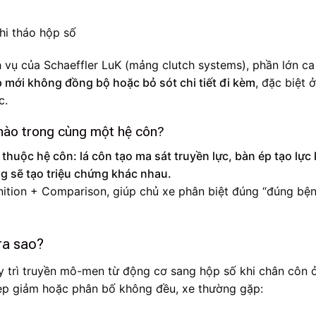
 vụ của Schaeffler LuK (mảng clutch systems), phần lớn c
p mới không đồng bộ hoặc bỏ sót chi tiết đi kèm
, đặc biệt 
c.
 nào trong cùng một hệ côn?
 thuộc hệ côn: lá côn tạo ma sát truyền lực, bàn ép tạo lực 
g sẽ tạo triệu chứng khác nhau.
nition + Comparison, giúp chủ xe phân biệt đúng “đúng bện
 ra sao?
uy trì truyền mô-men từ động cơ sang hộp số khi chân côn 
 kẹp giảm hoặc phân bố không đều, xe thường gặp: