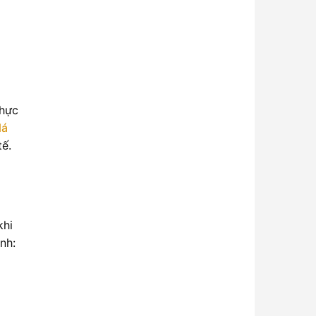
thực
lá
tế.
khi
nh: