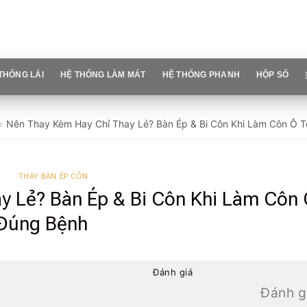
THỐNG LÁI
HỆ THỐNG LÀM MÁT
HỆ THỐNG PHANH
HỘP SỐ
Nên Thay Kèm Hay Chỉ Thay Lẻ? Bàn Ép & Bi Côn Khi Làm Côn Ô 
THAY BÀN ÉP CÔN
y Lẻ? Bàn Ép & Bi Côn Khi Làm Côn
Đúng Bệnh
Đánh giá
Đánh g