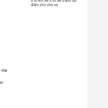
ô tô khi xe ít đi để tránh tụt
điện cho chủ xe
ộ ma
ào