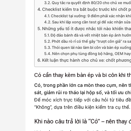
Quy tắc ra quyết định 80/20 cho chủ xe muố
Checklist kiểm tra bắt buộc trước khi chốt 
Checklist tại xưởng: 9 điểm phải xác nhận kh
Sau khi lắp xong cần test gì để xác nhận s
Những yếu tố ít được nhắc tới nào khiến tha
Độ đảo bánh đà và vết nhiệt bàn ép ảnh hưởn
Phớt dầu rò rỉ có thể gây “trượt côn giả” ra s
Thói quen lái nào làm bi côn và bàn ép xuốn
Nên chọn phụ tùng đồng bộ hãng, OEM hay 
Kết luận thực hành cho chủ xe: chốt phương
Có cần thay kèm bàn ép và bi côn khi t
Có, trong phần lớn ca mòn theo cụm, nên th
sát, giảm rủi ro tháo lại hộp số, và tối ưu ch
Để móc xích trực tiếp với câu hỏi từ tiêu đề
“Không”, dựa trên điều kiện kiểm tra cụ thể.
Khi nào câu trả lời là “Có” – nên tha