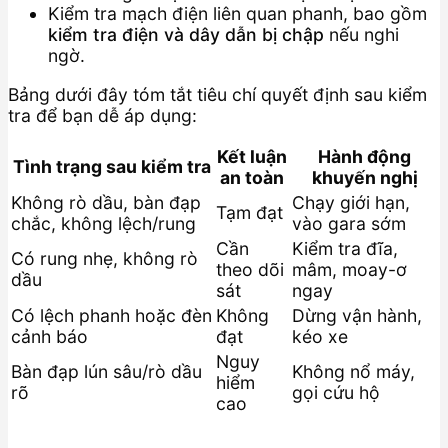
Kiểm tra mạch điện liên quan phanh, bao gồm
kiểm tra điện và dây dẫn bị chập
nếu nghi
ngờ.
Bảng dưới đây tóm tắt tiêu chí quyết định sau kiểm
tra để bạn dễ áp dụng:
Kết luận
Hành động
Tình trạng sau kiểm tra
an toàn
khuyến nghị
Không rò dầu, bàn đạp
Chạy giới hạn,
Tạm đạt
chắc, không lệch/rung
vào gara sớm
Cần
Kiểm tra đĩa,
Có rung nhẹ, không rò
theo dõi
mâm, moay-ơ
dầu
sát
ngay
Có lệch phanh hoặc đèn
Không
Dừng vận hành,
cảnh báo
đạt
kéo xe
Nguy
Bàn đạp lún sâu/rò dầu
Không nổ máy,
hiểm
rõ
gọi cứu hộ
cao