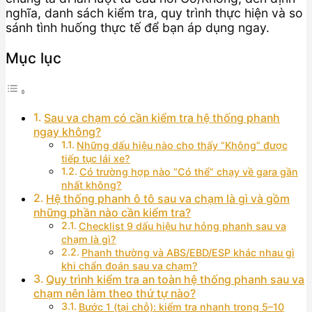
nghĩa, danh sách kiểm tra, quy trình thực hiện và so
sánh tình huống thực tế để bạn áp dụng ngay.
Mục lục
Sau va chạm có cần kiểm tra hệ thống phanh
ngay không?
Những dấu hiệu nào cho thấy “Không” được
tiếp tục lái xe?
Có trường hợp nào “Có thể” chạy về gara gần
nhất không?
Hệ thống phanh ô tô sau va chạm là gì và gồm
những phần nào cần kiểm tra?
Checklist 9 dấu hiệu hư hỏng phanh sau va
chạm là gì?
Phanh thường và ABS/EBD/ESP khác nhau gì
khi chẩn đoán sau va chạm?
Quy trình kiểm tra an toàn hệ thống phanh sau va
chạm nên làm theo thứ tự nào?
Bước 1 (tại chỗ): kiểm tra nhanh trong 5–10