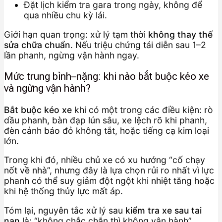
Đặt lịch kiểm tra gara trong ngày, không để
qua nhiều chu kỳ lái.
Giới hạn quan trọng: xử lý tạm thời
không thay thế
sửa chữa chuẩn
. Nếu triệu chứng tái diễn sau 1–2
lần phanh, ngừng vận hành ngay.
Mức trung bình–nặng: khi nào bắt buộc kéo xe
và ngừng vận hành?
Bắt buộc kéo xe
khi có một trong các điều kiện: rò
dầu phanh, bàn đạp lún sâu, xe lệch rõ khi phanh,
đèn cảnh báo đỏ không tắt, hoặc tiếng cạ kim loại
lớn.
Trong khi đó, nhiều chủ xe có xu hướng “cố chạy
nốt về nhà”, nhưng đây là lựa chọn rủi ro nhất vì lực
phanh có thể suy giảm đột ngột khi nhiệt tăng hoặc
khi hệ thống thủy lực mất áp.
Tóm lại, nguyên tắc xử lý sau
kiểm tra xe sau tai
nạn
là: “không chắc chắn thì không vận hành”.