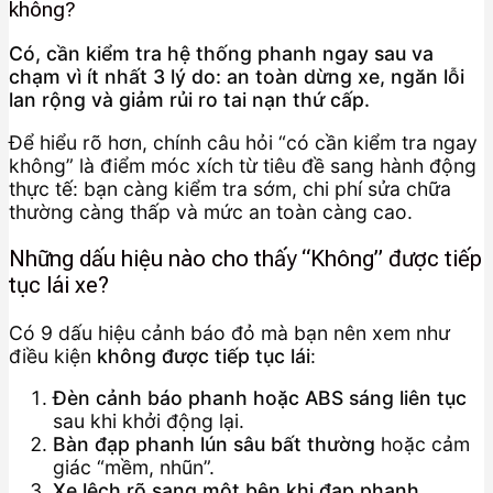
không?
Có, cần kiểm tra hệ thống phanh ngay sau va
chạm vì ít nhất 3 lý do: an toàn dừng xe, ngăn lỗi
lan rộng và giảm rủi ro tai nạn thứ cấp.
Để hiểu rõ hơn, chính câu hỏi “có cần kiểm tra ngay
không” là điểm móc xích từ tiêu đề sang hành động
thực tế: bạn càng kiểm tra sớm, chi phí sửa chữa
thường càng thấp và mức an toàn càng cao.
Những dấu hiệu nào cho thấy “Không” được tiếp
tục lái xe?
Có 9 dấu hiệu cảnh báo đỏ mà bạn nên xem như
điều kiện
không được tiếp tục lái
:
Đèn cảnh báo phanh hoặc ABS sáng liên tục
sau khi khởi động lại.
Bàn đạp phanh lún sâu bất thường
hoặc cảm
giác “mềm, nhũn”.
Xe lệch rõ sang một bên khi đạp phanh