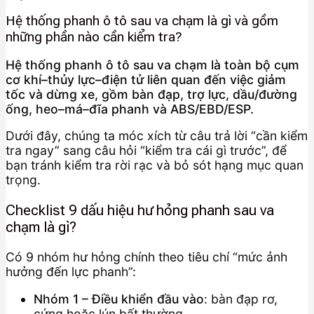
Hệ thống phanh ô tô sau va chạm là gì và gồm
những phần nào cần kiểm tra?
Hệ thống phanh ô tô sau va chạm là toàn bộ cụm
cơ khí–thủy lực–điện tử liên quan đến việc giảm
tốc và dừng xe, gồm bàn đạp, trợ lực, dầu/đường
ống, heo–má–đĩa phanh và ABS/EBD/ESP.
Dưới đây, chúng ta móc xích từ câu trả lời “cần kiểm
tra ngay” sang câu hỏi “kiểm tra cái gì trước”, để
bạn tránh kiểm tra rời rạc và bỏ sót hạng mục quan
trọng.
Checklist 9 dấu hiệu hư hỏng phanh sau va
chạm là gì?
Có 9 nhóm hư hỏng chính theo tiêu chí “mức ảnh
hưởng đến lực phanh”:
Nhóm 1 – Điều khiển đầu vào
: bàn đạp rơ,
cứng hoặc lún bất thường.