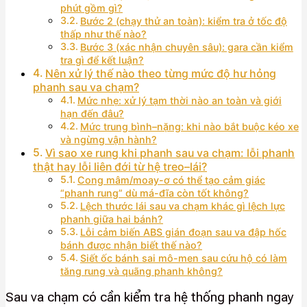
phút gồm gì?
Bước 2 (chạy thử an toàn): kiểm tra ở tốc độ
thấp như thế nào?
Bước 3 (xác nhận chuyên sâu): gara cần kiểm
tra gì để kết luận?
Nên xử lý thế nào theo từng mức độ hư hỏng
phanh sau va chạm?
Mức nhẹ: xử lý tạm thời nào an toàn và giới
hạn đến đâu?
Mức trung bình–nặng: khi nào bắt buộc kéo xe
và ngừng vận hành?
Vì sao xe rung khi phanh sau va chạm: lỗi phanh
thật hay lỗi liên đới từ hệ treo–lái?
Cong mâm/moay-ơ có thể tạo cảm giác
“phanh rung” dù má-đĩa còn tốt không?
Lệch thước lái sau va chạm khác gì lệch lực
phanh giữa hai bánh?
Lỗi cảm biến ABS gián đoạn sau va đập hốc
bánh được nhận biết thế nào?
Siết ốc bánh sai mô-men sau cứu hộ có làm
tăng rung và quãng phanh không?
Sau va chạm có cần kiểm tra hệ thống phanh ngay