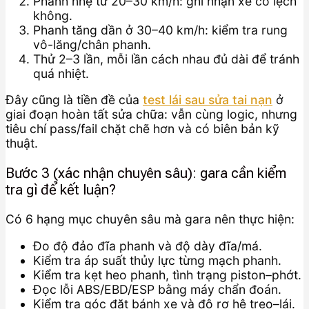
Phanh nhẹ từ 20–30 km/h: ghi nhận xe có lệch
không.
Phanh tăng dần ở 30–40 km/h: kiểm tra rung
vô-lăng/chân phanh.
Thử 2–3 lần, mỗi lần cách nhau đủ dài để tránh
quá nhiệt.
Đây cũng là tiền đề của
test lái sau sửa tai nạn
ở
giai đoạn hoàn tất sửa chữa: vẫn cùng logic, nhưng
tiêu chí pass/fail chặt chẽ hơn và có biên bản kỹ
thuật.
Bước 3 (xác nhận chuyên sâu): gara cần kiểm
tra gì để kết luận?
Có 6 hạng mục chuyên sâu mà gara nên thực hiện:
Đo độ đảo đĩa phanh và độ dày đĩa/má.
Kiểm tra áp suất thủy lực từng mạch phanh.
Kiểm tra kẹt heo phanh, tình trạng piston–phớt.
Đọc lỗi ABS/EBD/ESP bằng máy chẩn đoán.
Kiểm tra góc đặt bánh xe và độ rơ hệ treo–lái.