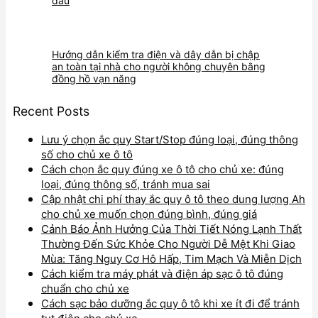
đầu
Hướng dẫn kiểm tra điện và dây dẫn bị chập
an toàn tại nhà cho người không chuyên bằng
đồng hồ vạn năng
Recent Posts
Lưu ý chọn ắc quy Start/Stop đúng loại, đúng thông
số cho chủ xe ô tô
Cách chọn ắc quy đúng xe ô tô cho chủ xe: đúng
loại, đúng thông số, tránh mua sai
Cập nhật chi phí thay ắc quy ô tô theo dung lượng Ah
cho chủ xe muốn chọn đúng bình, đúng giá
Cảnh Báo Ảnh Hưởng Của Thời Tiết Nóng Lạnh Thất
Thường Đến Sức Khỏe Cho Người Dễ Mệt Khi Giao
Mùa: Tăng Nguy Cơ Hô Hấp, Tim Mạch Và Miễn Dịch
Cách kiểm tra máy phát và điện áp sạc ô tô đúng
chuẩn cho chủ xe
Cách sạc bảo dưỡng ắc quy ô tô khi xe ít đi để tránh