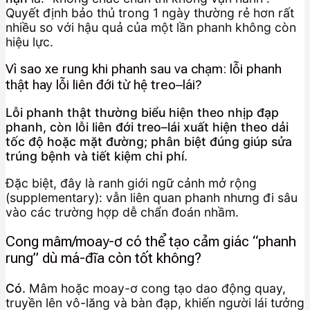
Quyết định bảo thủ trong 1 ngày thường rẻ hơn rất
nhiều so với hậu quả của một lần phanh không còn
hiệu lực.
Vì sao xe rung khi phanh sau va chạm: lỗi phanh
thật hay lỗi liên đới từ hệ treo–lái?
Lỗi phanh thật thường biểu hiện theo nhịp đạp
phanh, còn lỗi liên đới treo–lái xuất hiện theo dải
tốc độ hoặc mặt đường; phân biệt đúng giúp sửa
trúng bệnh và tiết kiệm chi phí.
Đặc biệt, đây là ranh giới ngữ cảnh mở rộng
(supplementary): vẫn liên quan phanh nhưng đi sâu
vào các trường hợp dễ chẩn đoán nhầm.
Cong mâm/moay-ơ có thể tạo cảm giác “phanh
rung” dù má-đĩa còn tốt không?
Có.
Mâm hoặc moay-ơ cong tạo dao động quay,
truyền lên vô-lăng và bàn đạp, khiến người lái tưởng