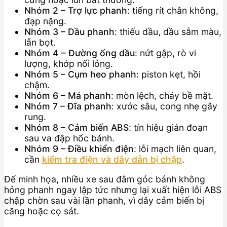
Nhóm 2 – Trợ lực phanh
: tiếng rít chân không,
đạp nặng.
Nhóm 3 – Dầu phanh
: thiếu dầu, dầu sẫm màu,
lẫn bọt.
Nhóm 4 – Đường ống dầu
: nứt gập, rò vi
lượng, khớp nối lỏng.
Nhóm 5 – Cụm heo phanh
: piston kẹt, hồi
chậm.
Nhóm 6 – Má phanh
: mòn lệch, cháy bề mặt.
Nhóm 7 – Đĩa phanh
: xước sâu, cong nhẹ gây
rung.
Nhóm 8 – Cảm biến ABS
: tín hiệu gián đoạn
sau va đập hốc bánh.
Nhóm 9 – Điều khiển điện
: lỗi mạch liên quan,
cần
kiểm tra điện và dây dẫn bị chập
.
Để minh họa, nhiều xe sau đâm góc bánh không
hỏng phanh ngay lập tức nhưng lại xuất hiện lỗi ABS
chập chờn sau vài lần phanh, vì dây cảm biến bị
căng hoặc cọ sát.