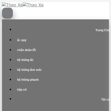
Skip
to
content
Trang Chủ
ắc quy
chẩn đoán lỗi
hệ thống lái
hệ thống làm mát
hệ thống phanh
hộp số
Tất cả