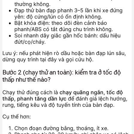
thường không.
Đạp thử bàn đạp phanh 3–5 lần khi xe đứng
yên: độ cứng/lún có ổn định không.
Bật khóa điện: theo dõi đèn cảnh báo
phanh/ABS có tắt đúng chu trình không.
Soi nhanh dây giắc gần hốc bánh: dấu hiệu
đứt/cọ/cháy.
Lưu ý: nếu phát hiện rò dầu hoặc bàn đạp lún sâu,
dừng quy trình tại đây và gọi cứu hộ.
Bước 2 (chạy thử an toàn): kiểm tra ở tốc độ
thấp như thế nào?
Chạy thử đúng cách là
chạy quãng ngắn, tốc độ
thấp, phanh tăng dần lực
để đánh giá lệch hướng,
rung, tiếng kêu và độ tuyến tính của bàn đạp.
Cụ thể hơn:
Chọn đoạn đường bằng, thoáng, ít xe.