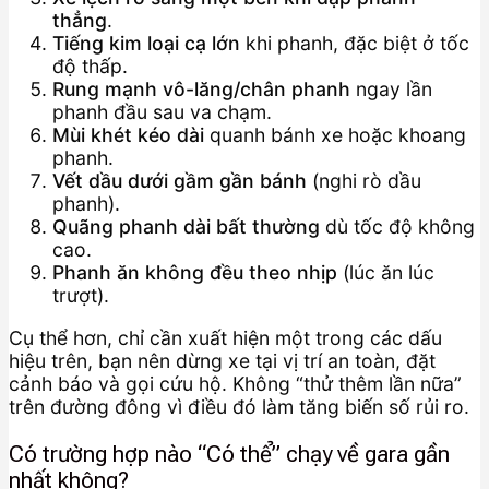
thẳng
.
Tiếng kim loại cạ lớn
khi phanh, đặc biệt ở tốc
độ thấp.
Rung mạnh vô-lăng/chân phanh
ngay lần
phanh đầu sau va chạm.
Mùi khét kéo dài
quanh bánh xe hoặc khoang
phanh.
Vết dầu dưới gầm gần bánh
(nghi rò dầu
phanh).
Quãng phanh dài bất thường
dù tốc độ không
cao.
Phanh ăn không đều theo nhịp
(lúc ăn lúc
trượt).
Cụ thể hơn, chỉ cần xuất hiện một trong các dấu
hiệu trên, bạn nên dừng xe tại vị trí an toàn, đặt
cảnh báo và gọi cứu hộ. Không “thử thêm lần nữa”
trên đường đông vì điều đó làm tăng biến số rủi ro.
Có trường hợp nào “Có thể” chạy về gara gần
nhất không?