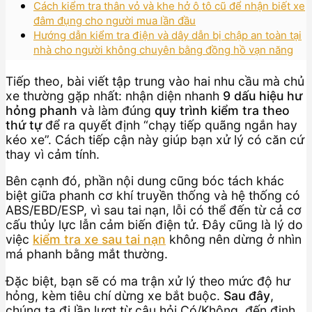
Cách kiểm tra thân vỏ và khe hở ô tô cũ để nhận biết xe
đâm đụng cho người mua lần đầu
Hướng dẫn kiểm tra điện và dây dẫn bị chập an toàn tại
nhà cho người không chuyên bằng đồng hồ vạn năng
Tiếp theo, bài viết tập trung vào hai nhu cầu mà chủ
xe thường gặp nhất: nhận diện nhanh
9 dấu hiệu hư
hỏng phanh
và làm đúng
quy trình kiểm tra theo
thứ tự
để ra quyết định “chạy tiếp quãng ngắn hay
kéo xe”. Cách tiếp cận này giúp bạn xử lý có căn cứ
thay vì cảm tính.
Bên cạnh đó, phần nội dung cũng bóc tách khác
biệt giữa phanh cơ khí truyền thống và hệ thống có
ABS/EBD/ESP, vì sau tai nạn, lỗi có thể đến từ cả cơ
cấu thủy lực lẫn cảm biến điện tử. Đây cũng là lý do
việc
kiểm tra xe sau tai nạn
không nên dừng ở nhìn
má phanh bằng mắt thường.
Đặc biệt, bạn sẽ có ma trận xử lý theo mức độ hư
hỏng, kèm tiêu chí dừng xe bắt buộc.
Sau đây
,
chúng ta đi lần lượt từ câu hỏi Có/Không, đến định