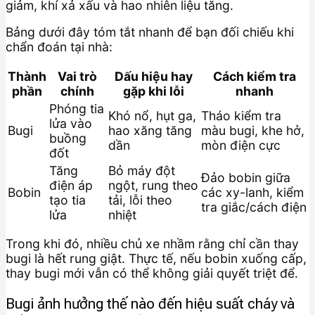
giảm, khí xả xấu và hao nhiên liệu tăng.
Bảng dưới đây tóm tắt nhanh để bạn đối chiếu khi
chẩn đoán tại nhà:
Thành
Vai trò
Dấu hiệu hay
Cách kiểm tra
phần
chính
gặp khi lỗi
nhanh
Phóng tia
Khó nổ, hụt ga,
Tháo kiểm tra
lửa vào
Bugi
hao xăng tăng
màu bugi, khe hở,
buồng
dần
mòn điện cực
đốt
Tăng
Bỏ máy đột
Đảo bobin giữa
điện áp
ngột, rung theo
Bobin
các xy-lanh, kiểm
tạo tia
tải, lỗi theo
tra giắc/cách điện
lửa
nhiệt
Trong khi đó, nhiều chủ xe nhầm rằng chỉ cần thay
bugi là hết rung giật. Thực tế, nếu bobin xuống cấp,
thay bugi mới vẫn có thể không giải quyết triệt để.
Bugi ảnh hưởng thế nào đến hiệu suất cháy và