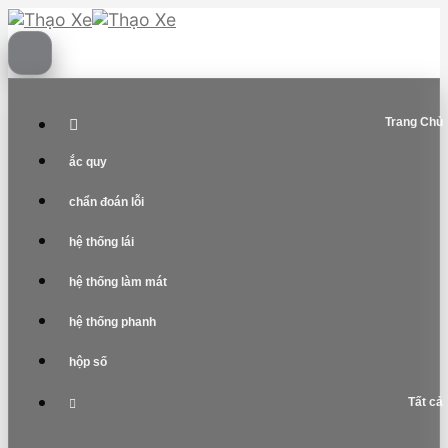
Skip
to
content
Trang Chủ
ắc quy
chẩn đoán lỗi
hệ thống lái
hệ thống làm mát
hệ thống phanh
hộp số
Tất cả