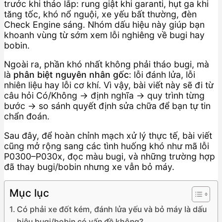
trước khi tháo lắp: rung giật khi garanti, hụt ga khi
tăng tốc, khó nổ nguội, xe yếu bất thường, đèn
Check Engine sáng. Nhóm dấu hiệu này giúp bạn
khoanh vùng từ sớm xem lỗi nghiêng về bugi hay
bobin.
Ngoài ra, phần khó nhất không phải tháo bugi, mà
là
phân biệt nguyên nhân gốc
: lỗi đánh lửa, lỗi
nhiên liệu hay lỗi cơ khí. Vì vậy, bài viết này sẽ đi từ
câu hỏi Có/Không → định nghĩa → quy trình từng
bước → so sánh quyết định sửa chữa để bạn tự tin
chẩn đoán.
Sau đây, để hoàn chỉnh mạch xử lý thực tế, bài viết
cũng mở rộng sang các tình huống khó như mã lỗi
P0300–P030x, đọc màu bugi, và những trường hợp
đã thay bugi/bobin nhưng xe vẫn bỏ máy.
Mục lục
Có phải xe đốt kém, đánh lửa yếu và bỏ máy là dấu
hiệu bugi/bobin có vấn đề không?