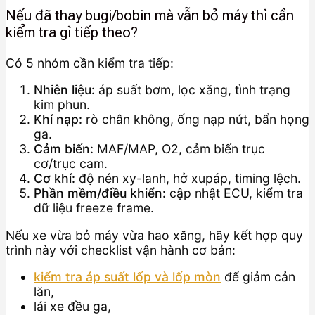
Nếu đã thay bugi/bobin mà vẫn bỏ máy thì cần
kiểm tra gì tiếp theo?
Có 5 nhóm cần kiểm tra tiếp:
Nhiên liệu:
áp suất bơm, lọc xăng, tình trạng
kim phun.
Khí nạp:
rò chân không, ống nạp nứt, bẩn họng
ga.
Cảm biến:
MAF/MAP, O2, cảm biến trục
cơ/trục cam.
Cơ khí:
độ nén xy-lanh, hở xupáp, timing lệch.
Phần mềm/điều khiển:
cập nhật ECU, kiểm tra
dữ liệu freeze frame.
Nếu xe vừa bỏ máy vừa hao xăng, hãy kết hợp quy
trình này với checklist vận hành cơ bản:
kiểm tra áp suất lốp và lốp mòn
để giảm cản
lăn,
lái xe đều ga,