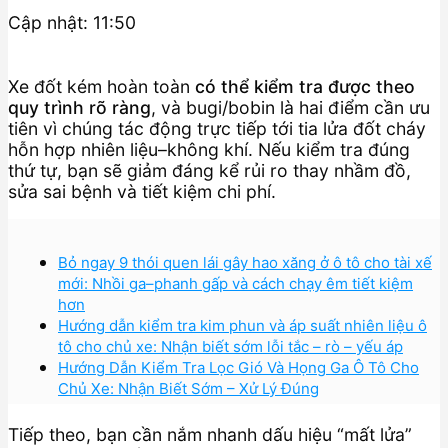
Cập nhật: 11:50
Xe đốt kém hoàn toàn
có thể kiểm tra được theo
quy trình rõ ràng
, và bugi/bobin là hai điểm cần ưu
tiên vì chúng tác động trực tiếp tới tia lửa đốt cháy
hỗn hợp nhiên liệu–không khí. Nếu kiểm tra đúng
thứ tự, bạn sẽ giảm đáng kể rủi ro thay nhầm đồ,
sửa sai bệnh và tiết kiệm chi phí.
Bỏ ngay 9 thói quen lái gây hao xăng ở ô tô cho tài xế
mới: Nhồi ga–phanh gấp và cách chạy êm tiết kiệm
hơn
Hướng dẫn kiểm tra kim phun và áp suất nhiên liệu ô
tô cho chủ xe: Nhận biết sớm lỗi tắc – rò – yếu áp
Hướng Dẫn Kiểm Tra Lọc Gió Và Họng Ga Ô Tô Cho
Chủ Xe: Nhận Biết Sớm – Xử Lý Đúng
Tiếp theo, bạn cần nắm nhanh dấu hiệu “mất lửa”