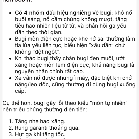
Có 4 nhóm dấu hiệu nghiêng về bugi:
khó nổ
buổi sáng, nổ cầm chừng không mượt, tăng
tiêu hao nhiên liệu từ từ, và phản hồi ga yếu
dần theo thời gian.
Bugi mòn điện cực hoặc khe hở sai thường làm
tia lửa yếu liên tục, biểu hiện “xấu dần” chứ
không “đột ngột”.
Khi tháo bugi thấy chân bugi đen muội, ướt
xăng hoặc mòn lẹm điện cực, khả năng bugi là
nguyên nhân chính rất cao.
Xe vẫn nổ được nhưng ì máy, đặc biệt khi chở
nặng/leo dốc, cũng thường đi cùng bugi xuống
cấp.
Cụ thể hơn, bugi gây lỗi theo kiểu “mòn tự nhiên”
nên triệu chứng thường diễn tiến:
Tăng nhẹ hao xăng.
Rung garanti thoáng qua.
Hụt ga khi tăng tốc.