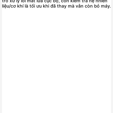
trò xử lý lỗi mất lửa cục bộ, còn kiểm tra hệ nhiên
liệu/cơ khí là tối ưu khi đã thay mà vẫn còn bỏ máy.