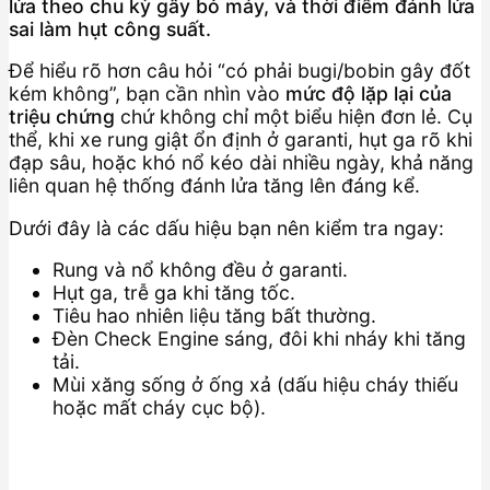
lửa theo chu kỳ gây bỏ máy, và thời điểm đánh lửa
sai làm hụt công suất.
Để hiểu rõ hơn câu hỏi “có phải bugi/bobin gây đốt
kém không”, bạn cần nhìn vào
mức độ lặp lại của
triệu chứng
chứ không chỉ một biểu hiện đơn lẻ. Cụ
thể, khi xe rung giật ổn định ở garanti, hụt ga rõ khi
đạp sâu, hoặc khó nổ kéo dài nhiều ngày, khả năng
liên quan hệ thống đánh lửa tăng lên đáng kể.
Dưới đây là các dấu hiệu bạn nên kiểm tra ngay:
Rung và nổ không đều ở garanti.
Hụt ga, trễ ga khi tăng tốc.
Tiêu hao nhiên liệu tăng bất thường.
Đèn Check Engine sáng, đôi khi nháy khi tăng
tải.
Mùi xăng sống ở ống xả (dấu hiệu cháy thiếu
hoặc mất cháy cục bộ).