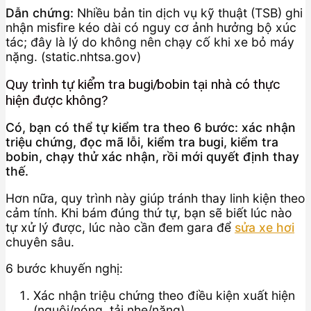
Dẫn chứng:
Nhiều bản tin dịch vụ kỹ thuật (TSB) ghi
nhận misfire kéo dài có nguy cơ ảnh hưởng bộ xúc
tác; đây là lý do không nên chạy cố khi xe bỏ máy
nặng. (static.nhtsa.gov)
Quy trình tự kiểm tra bugi/bobin tại nhà có thực
hiện được không?
Có, bạn có thể tự kiểm tra theo 6 bước: xác nhận
triệu chứng, đọc mã lỗi, kiểm tra bugi, kiểm tra
bobin, chạy thử xác nhận, rồi mới quyết định thay
thế.
Hơn nữa, quy trình này giúp tránh thay linh kiện theo
cảm tính. Khi bám đúng thứ tự, bạn sẽ biết lúc nào
tự xử lý được, lúc nào cần đem gara để
sửa xe hơi
chuyên sâu.
6 bước khuyến nghị:
Xác nhận triệu chứng theo điều kiện xuất hiện
(nguội/nóng, tải nhẹ/nặng).