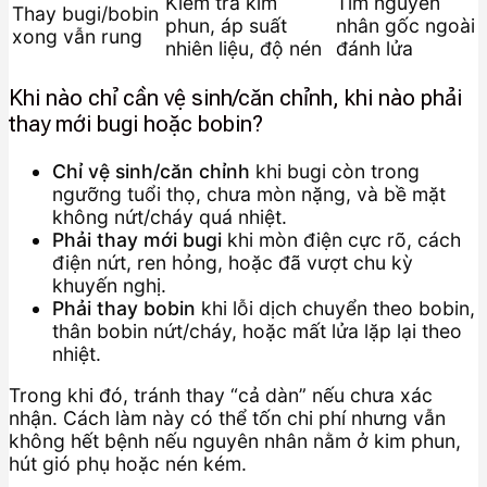
Kiểm tra kim
Tìm nguyên
Thay bugi/bobin
phun, áp suất
nhân gốc ngoài
xong vẫn rung
nhiên liệu, độ nén
đánh lửa
Khi nào chỉ cần vệ sinh/căn chỉnh, khi nào phải
thay mới bugi hoặc bobin?
Chỉ vệ sinh/căn chỉnh
khi bugi còn trong
ngưỡng tuổi thọ, chưa mòn nặng, và bề mặt
không nứt/cháy quá nhiệt.
Phải thay mới bugi
khi mòn điện cực rõ, cách
điện nứt, ren hỏng, hoặc đã vượt chu kỳ
khuyến nghị.
Phải thay bobin
khi lỗi dịch chuyển theo bobin,
thân bobin nứt/cháy, hoặc mất lửa lặp lại theo
nhiệt.
Trong khi đó, tránh thay “cả dàn” nếu chưa xác
nhận. Cách làm này có thể tốn chi phí nhưng vẫn
không hết bệnh nếu nguyên nhân nằm ở kim phun,
hút gió phụ hoặc nén kém.