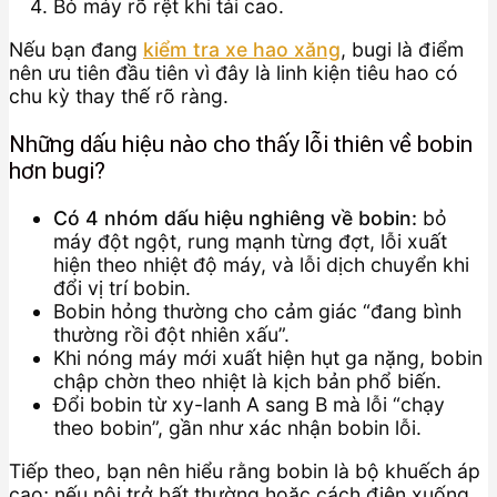
Bỏ máy rõ rệt khi tải cao.
Nếu bạn đang
kiểm tra xe hao xăng
, bugi là điểm
nên ưu tiên đầu tiên vì đây là linh kiện tiêu hao có
chu kỳ thay thế rõ ràng.
Những dấu hiệu nào cho thấy lỗi thiên về bobin
hơn bugi?
Có 4 nhóm dấu hiệu nghiêng về bobin:
bỏ
máy đột ngột, rung mạnh từng đợt, lỗi xuất
hiện theo nhiệt độ máy, và lỗi dịch chuyển khi
đổi vị trí bobin.
Bobin hỏng thường cho cảm giác “đang bình
thường rồi đột nhiên xấu”.
Khi nóng máy mới xuất hiện hụt ga nặng, bobin
chập chờn theo nhiệt là kịch bản phổ biến.
Đổi bobin từ xy-lanh A sang B mà lỗi “chạy
theo bobin”, gần như xác nhận bobin lỗi.
Tiếp theo, bạn nên hiểu rằng bobin là bộ khuếch áp
cao; nếu nội trở bất thường hoặc cách điện xuống