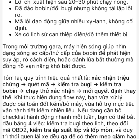
Lỗi chỉ xuất hiện sau 20–30 phút chạy nóng.
Đã đảo bobin/đổi bugi nhưng không tái lập lỗi
rõ.
Mã lỗi dao động giữa nhiều xy-lanh, không cố
định.
Xe có lịch sử can thiệp điện/độ thêm thiết bị.
Trong môi trường gara, máy hiện sóng giúp nhìn
dạng sóng sơ cấp/thứ cấp của bobin để phát hiện
suy áp, rò cách điện, hoặc đánh lửa bất thường mà
đồng hồ vạn năng khó bắt được.
Tóm lại, quy trình hiệu quả nhất là:
xác nhận triệu
chứng → quét mã → kiểm tra bugi → kiểm tra
bobin → chạy thử xác nhận → mới quyết định thay
thế
. Khi thực hiện đúng flow này, bạn vừa xử lý
được bài toán đốt kém/bỏ máy, vừa hỗ trợ mục tiêu
vận hành tiết kiệm nhiên liệu. Nếu đang cần bộ
checklist hành động nhanh mỗi tuần, bạn có thể bắt
đầu bằng 4 việc: kiểm tra bugi theo lịch, theo dõi
mã OBD2,
kiểm tra áp suất lốp và lốp mòn
, và duy
trì thói quen lái xe đều ga để có thêm
mẹo giảm hao