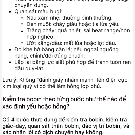
chuyên dụng.
Quan sát màu bugi:
Nâu xám nhẹ: thường bình thường.
Đen muội: cháy giàu hoặc tia lửa yếu.
Trắng cháy: quá nhiệt, sai heat range/hỗn
hợp nghèo.
Ướt xăng/dầu: mất lửa hoặc lọt dầu.
Đo khe hở bằng căn lá; nếu ngoài ngưỡng
hãng, chỉnh/đổi đúng chuẩn.
Lắp lại bằng lực siết phù hợp để tránh tuôn ren
đầu quy-lát.
Lưu ý:
Không “đánh giấy nhám mạnh” lên điện cực
kim loại quý vì có thể làm hỏng lớp phủ.
Kiểm tra bobin theo từng bước như thế nào để
xác định yếu hoặc hỏng?
Có 4 bước thực dụng để kiểm tra bobin: kiểm tra
giắc–dây, quan sát thân bobin, đảo vị trí bobin, và
xác nhận lỗi có dịch chuyển hay không.