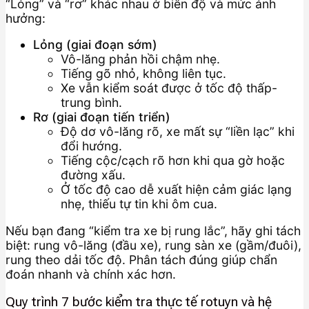
“Lỏng” và “rơ” khác nhau ở biên độ và mức ảnh
hưởng:
Lỏng (giai đoạn sớm)
Vô-lăng phản hồi chậm nhẹ.
Tiếng gõ nhỏ, không liên tục.
Xe vẫn kiểm soát được ở tốc độ thấp-
trung bình.
Rơ (giai đoạn tiến triển)
Độ dơ vô-lăng rõ, xe mất sự “liền lạc” khi
đổi hướng.
Tiếng cộc/cạch rõ hơn khi qua gờ hoặc
đường xấu.
Ở tốc độ cao dễ xuất hiện cảm giác lạng
nhẹ, thiếu tự tin khi ôm cua.
Nếu bạn đang “kiểm tra xe bị rung lắc”, hãy ghi tách
biệt: rung vô-lăng (đầu xe), rung sàn xe (gầm/đuôi),
rung theo dải tốc độ. Phân tách đúng giúp chẩn
đoán nhanh và chính xác hơn.
Quy trình 7 bước kiểm tra thực tế rotuyn và hệ