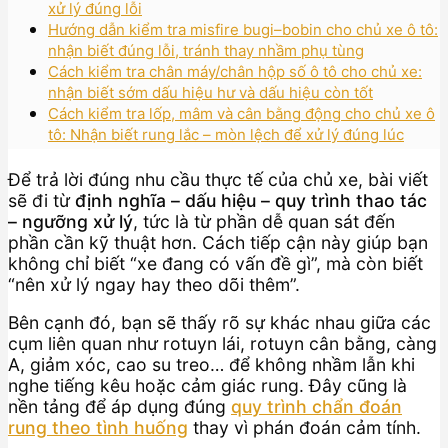
xử lý đúng lỗi
Hướng dẫn kiểm tra misfire bugi–bobin cho chủ xe ô tô:
nhận biết đúng lỗi, tránh thay nhầm phụ tùng
Cách kiểm tra chân máy/chân hộp số ô tô cho chủ xe:
nhận biết sớm dấu hiệu hư và dấu hiệu còn tốt
Cách kiểm tra lốp, mâm và cân bằng động cho chủ xe ô
tô: Nhận biết rung lắc – mòn lệch để xử lý đúng lúc
Để trả lời đúng nhu cầu thực tế của chủ xe, bài viết
sẽ đi từ
định nghĩa – dấu hiệu – quy trình thao tác
– ngưỡng xử lý
, tức là từ phần dễ quan sát đến
phần cần kỹ thuật hơn. Cách tiếp cận này giúp bạn
không chỉ biết “xe đang có vấn đề gì”, mà còn biết
“nên xử lý ngay hay theo dõi thêm”.
Bên cạnh đó, bạn sẽ thấy rõ sự khác nhau giữa các
cụm liên quan như rotuyn lái, rotuyn cân bằng, càng
A, giảm xóc, cao su treo… để không nhầm lẫn khi
nghe tiếng kêu hoặc cảm giác rung. Đây cũng là
nền tảng để áp dụng đúng
quy trình chẩn đoán
rung theo tình huống
thay vì phán đoán cảm tính.