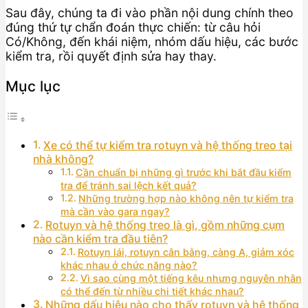
Sau đây, chúng ta đi vào phần nội dung chính theo
đúng thứ tự chẩn đoán thực chiến: từ câu hỏi
Có/Không, đến khái niệm, nhóm dấu hiệu, các bước
kiểm tra, rồi quyết định sửa hay thay.
Mục lục
Xe có thể tự kiểm tra rotuyn và hệ thống treo tại
nhà không?
Cần chuẩn bị những gì trước khi bắt đầu kiểm
tra để tránh sai lệch kết quả?
Những trường hợp nào không nên tự kiểm tra
mà cần vào gara ngay?
Rotuyn và hệ thống treo là gì, gồm những cụm
nào cần kiểm tra đầu tiên?
Rotuyn lái, rotuyn cân bằng, càng A, giảm xóc
khác nhau ở chức năng nào?
Vì sao cùng một tiếng kêu nhưng nguyên nhân
có thể đến từ nhiều chi tiết khác nhau?
Những dấu hiệu nào cho thấy rotuyn và hệ thống