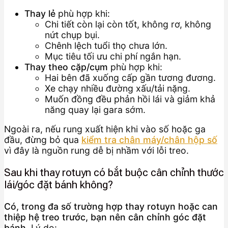
Thay lẻ
phù hợp khi:
Chi tiết còn lại còn tốt, không rơ, không
nứt chụp bụi.
Chênh lệch tuổi thọ chưa lớn.
Mục tiêu tối ưu chi phí ngắn hạn.
Thay theo cặp/cụm
phù hợp khi:
Hai bên đã xuống cấp gần tương đương.
Xe chạy nhiều đường xấu/tải nặng.
Muốn đồng đều phản hồi lái và giảm khả
năng quay lại gara sớm.
Ngoài ra, nếu rung xuất hiện khi vào số hoặc ga
đầu, đừng bỏ qua
kiểm tra chân máy/chân hộp số
vì đây là nguồn rung dễ bị nhầm với lỗi treo.
Sau khi thay rotuyn có bắt buộc cân chỉnh thước
lái/góc đặt bánh không?
Có, trong đa số trường hợp thay rotuyn hoặc can
thiệp hệ treo trước, bạn nên cân chỉnh góc đặt
bánh.
Lý do: