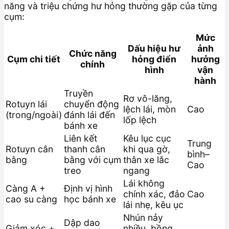
năng và triệu chứng hư hỏng thường gặp của từng
cụm:
Mức
Dấu hiệu hư
ảnh
Chức năng
Cụm chi tiết
hỏng điển
hưởng
chính
hình
vận
hành
Truyền
Rơ vô-lăng,
Rotuyn lái
chuyển động
lệch lái, mòn
Cao
(trong/ngoài)
đánh lái đến
lốp lệch
bánh xe
Liên kết
Kêu lục cục
Trung
Rotuyn cân
thanh cân
khi qua gờ,
bình–
bằng
bằng với cụm
thân xe lắc
Cao
treo
ngang
Lái không
Càng A +
Định vị hình
chính xác, đảo
Cao
cao su càng
học bánh xe
lái nhẹ, kêu ục
Nhún nảy
Dập dao
Giảm xóc +
nhiều, bồng