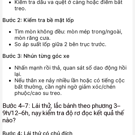
Kiểm tra dấu va quệt ở càng hoặc điểm bắt
treo.
Bước 2: Kiểm tra bề mặt lốp
Tìm mòn không đều: mòn mép trong/ngoài,
mòn răng cưa.
So áp suất lốp giữa 2 bên trục trước.
Bước 3: Nhún từng góc xe
Nhấn mạnh rồi thả, quan sát số dao động hồi
lại.
Nếu thân xe nảy nhiều lần hoặc có tiếng cộc
bất thường, cần nghi ngờ giảm xóc/chén
phuộc/cao su treo.
Bước 4–7: Lái thử, lắc bánh theo phương 3–
9h/12–6h, nạy kiểm tra độ rơ đọc kết quả thế
nào?
Bước 4: Lái thử có chủ đích