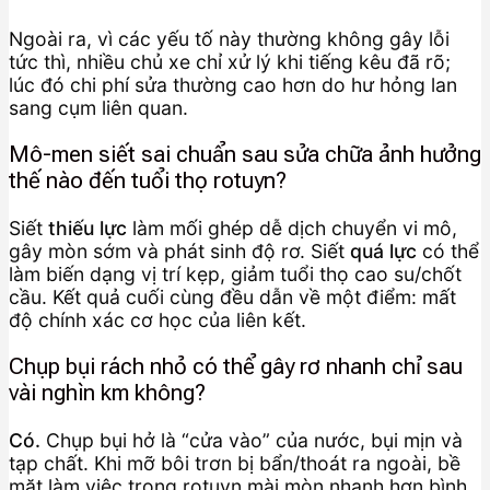
Ngoài ra, vì các yếu tố này thường không gây lỗi
tức thì, nhiều chủ xe chỉ xử lý khi tiếng kêu đã rõ;
lúc đó chi phí sửa thường cao hơn do hư hỏng lan
sang cụm liên quan.
Mô-men siết sai chuẩn sau sửa chữa ảnh hưởng
thế nào đến tuổi thọ rotuyn?
Siết
thiếu lực
làm mối ghép dễ dịch chuyển vi mô,
gây mòn sớm và phát sinh độ rơ. Siết
quá lực
có thể
làm biến dạng vị trí kẹp, giảm tuổi thọ cao su/chốt
cầu. Kết quả cuối cùng đều dẫn về một điểm: mất
độ chính xác cơ học của liên kết.
Chụp bụi rách nhỏ có thể gây rơ nhanh chỉ sau
vài nghìn km không?
Có.
Chụp bụi hở là “cửa vào” của nước, bụi mịn và
tạp chất. Khi mỡ bôi trơn bị bẩn/thoát ra ngoài, bề
mặt làm việc trong rotuyn mài mòn nhanh hơn bình