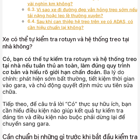
vài nghìn km không?
Vì sao xe đi đường đẹp vẫn hỏng treo sớm nếu
tải nặng hoặc leo lề thường xuyên?
Sau khi can thiệp hệ treo trên xe có ADAS, có
cần hiệu chuẩn lại không?
Xe có thể tự kiểm tra rotuyn và hệ thống treo tại
nhà không?
Có, bạn có thể tự kiểm tra rotuyn và hệ thống treo
tại nhà nếu tuân thủ an toàn, làm đúng quy trình
cơ bản và hiểu rõ giới hạn chẩn đoán.
Ba lý do
chính: phát hiện sớm bất thường, tiết kiệm thời gian
vào gara, và chủ động quyết định mức ưu tiên sửa
chữa.
Tiếp theo, để câu trả lời “Có” thực sự hữu ích, bạn
cần hiểu điều kiện nào giúp kết quả tự kiểm tra
đáng tin và điều kiện nào buộc phải dừng lại để
chuyển sang gara.
Cần chuẩn bị những gì trước khi bắt đầu kiểm tra