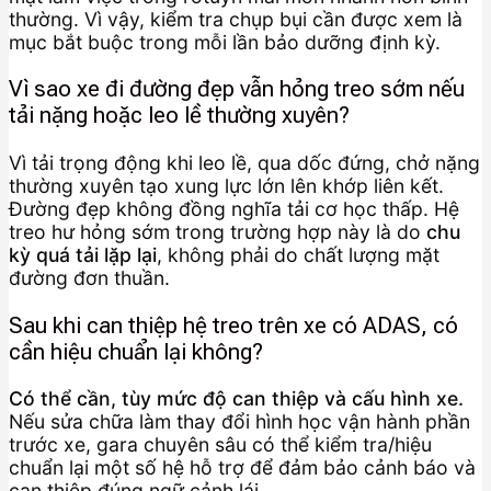
thường. Vì vậy, kiểm tra chụp bụi cần được xem là
mục bắt buộc trong mỗi lần bảo dưỡng định kỳ.
Vì sao xe đi đường đẹp vẫn hỏng treo sớm nếu
tải nặng hoặc leo lề thường xuyên?
Vì tải trọng động khi leo lề, qua dốc đứng, chở nặng
thường xuyên tạo xung lực lớn lên khớp liên kết.
Đường đẹp không đồng nghĩa tải cơ học thấp. Hệ
treo hư hỏng sớm trong trường hợp này là do
chu
kỳ quá tải lặp lại
, không phải do chất lượng mặt
đường đơn thuần.
Sau khi can thiệp hệ treo trên xe có ADAS, có
cần hiệu chuẩn lại không?
Có thể cần, tùy mức độ can thiệp và cấu hình xe.
Nếu sửa chữa làm thay đổi hình học vận hành phần
trước xe, gara chuyên sâu có thể kiểm tra/hiệu
chuẩn lại một số hệ hỗ trợ để đảm bảo cảnh báo và
can thiệp đúng ngữ cảnh lái.