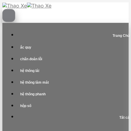
Skip
to
content
Trang Chủ
ắc quy
chẩn đoán lỗi
hệ thống lái
hệ thống làm mát
hệ thống phanh
hộp số
Tất cả