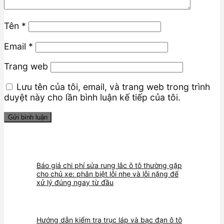
Tên
*
Email
*
Trang web
Lưu tên của tôi, email, và trang web trong trình
duyệt này cho lần bình luận kế tiếp của tôi.
Báo giá chi phí sửa rung lắc ô tô thường gặp
cho chủ xe: phân biệt lỗi nhẹ và lỗi nặng để
xử lý đúng ngay từ đầu
Hướng dẫn kiểm tra trục láp và bạc đạn ô tô