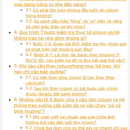
treo đang hỏng từ nhẹ đến nặng?
Có phải lốp mòn không đều luôn do rotuyn
hỏng không?
So sánh dấu hiệu “lỏng” và “rơ” trên vô-lăng
và cảm giác thân xe khi chạy?
Quy trình 7 bước kiểm tra thực tế rotuyn và hệ
thống treo tại nhà gồm những gì?
Bước 1–3: Quan sát tĩnh, kiểm tra lốp, nhún góc
xe phát hiện bất thường ban đầu?
Bước 4–7: Lái thử, lắc bánh theo phương 3–
9h/12–6h, nạy kiểm tra độ rơ đọc kết quả thế nào?
Khi nào cần thay rotuyn/hạng mục hệ treo, khi
nào chỉ cần bảo dưỡng?
Có nên thay từng rotuyn lẻ hay thay theo
cặp/cụm?
Sau khi thay rotuyn có bắt buộc cân chỉnh
thước lái/góc đặt bánh không?
Những yếu tố ít được chú ý nào làm rotuyn và hệ
thống treo xuống cấp sớm dù xe vẫn chạy “có vẻ
bình thường”?
Mô-men siết sai chuẩn sau sửa chữa ảnh
hưởng thế nào đến tuổi thọ rotuyn?
Chụp bụi rách nhỏ có thể gây rơ nhanh chỉ sau