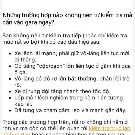
Những trường hợp nào không nên tự kiểm tra mà
cần vào gara ngay?
Bạn
không nên tự kiểm tra tiếp
(hoặc chỉ kiểm tra
mức rất sơ bộ) khi có các dấu hiệu sau:
Xe
lệch lái mạnh
, phải giữ vô-lăng liên tục mới
đi thẳng.
Có tiếng
“cộc/cạch” lớn liên tục
ở gầm khi qua
ổ gà.
Vô-lăng có
độ rơ lớn bất thường
, phản hồi trễ
rõ.
Xe bị
rung dội
tăng nhanh theo tốc độ.
Lốp mòn lệch nghiêm trọng kèm hiện tượng
kéo lái.
Đã từng va chạm gầm, leo vỉa mạnh gần đây.
Trong các trường hợp trên, rủi ro không chỉ nằm ở
rotuyn mà còn có thể liên quan tới
kiểm tra trục láp
và bạc đạn
hoặc sai lệch hình học hệ treo sau va