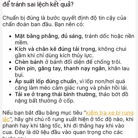
để tránh sai lệch kết quả?
Chuẩn bị đúng là bước quyết định độ tin cậy của
chẩn đoán ban đầu. Bạn nên có:
Mặt bằng phẳng, đủ sáng
, tránh dốc hoặc nền
mềm.
Kích và chân kê đúng tải trọng
, không chui
gầm khi chỉ dùng kích thủy lực.
Chèn bánh
ở bánh đối diện để chống trôi.
Đèn pin, găng tay, thanh nạy ngắn
, khăn lau
bụi.
Áp suất lốp đúng chuẩn
, vì lốp non/hơi quá
căng làm méo cảm giác rung và phản hồi lái.
Tải xe ở trạng thái bình thường
, tháo bớt đồ
nặng bất thường ở cốp.
Nếu bạn bắt đầu bằng mục tiêu “
kiểm tra xe bị rung
lắc
”, hãy ghi chú rõ rung xuất hiện ở tốc độ nào, khi
phanh hay khi tăng tốc, khi đi thẳng hay khi vào
cua. Đây là dữ liệu đầu vào quan trọng cho các