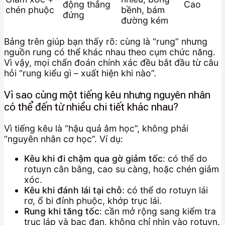
động thẳng
Cao
chén phuộc
bềnh, bám
đứng
đường kém
Bảng trên giúp bạn thấy rõ: cùng là “rung” nhưng
nguồn rung có thể khác nhau theo cụm chức năng.
Vì vậy, mọi chẩn đoán chính xác đều bắt đầu từ câu
hỏi “rung kiểu gì – xuất hiện khi nào”.
Vì sao cùng một tiếng kêu nhưng nguyên nhân
có thể đến từ nhiều chi tiết khác nhau?
Vì tiếng kêu là “hậu quả âm học”, không phải
“nguyên nhân cơ học”. Ví dụ:
Kêu khi đi chậm qua gờ giảm tốc
: có thể do
rotuyn cân bằng, cao su càng, hoặc chén giảm
xóc.
Kêu khi đánh lái tại chỗ
: có thể do rotuyn lái
rơ, ổ bi đỉnh phuộc, khớp trục lái.
Rung khi tăng tốc
: cần mở rộng sang kiểm tra
trục láp và bạc đạn, không chỉ nhìn vào rotuyn.