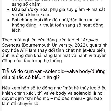
sang số chậm.
Dầu bẩn/oxy hóa
: phụ gia suy giảm → ma sát
và điều khiển kém.
Sai chủng loại dầu
: độ nhớt/đặc tính ma sát
không đúng → thuật toán sang số hoạt động
lệch.
Theo một nghiên cứu đăng trên tạp chí
Applied
Sciences
(Bournemouth University, 2022), quá trình
oxy hóa ATF làm thay đổi tính chất nhiệt–lưu biến
,
ảnh hưởng đến khả năng làm mát và hành vi truyền
động của dầu trong hệ thống.
Trễ số do cụm van–solenoid–valve body/đường
dầu bị tắc có biểu hiện gì?
Nếu xem hộp số tự động như “một hệ thủy lực điều
khiển chính xác”, thì
valve body và solenoid
là nơi
quyết định “khi nào mở – mở bao nhiêu – giữ bao
lâu” để chuyển số.