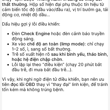
thất thường
. Hộp số hiện đại phụ thuộc tín hiệu từ
cảm biến tốc độ (đầu vào/đầu ra), vị trí bướm ga, tải
động cơ, nhiệt độ dầu…
Dấu hiệu gợi ý lỗi điều khiển:
Đèn
Check Engine
hoặc đèn cảnh báo truyền
động sáng.
Xe vào
chế độ an toàn (limp mode)
: chỉ chạy
1–2 số, ì, sang số bất thường.
Trễ số xuất hiện rõ
sau khi bình yếu, tháo bình,
hoặc hệ điện chập chờn
.
Lỗi lặp lại theo “điều kiện” (chạy 20 phút bắt
đầu trễ, đi mưa bắt đầu trễ…).
Vì vậy, khi nghi ngờ điện tử điều khiển, bạn nên ưu
tiên
đọc lỗi OBD
thay vì “thay đại” linh kiện, để tránh
tốn kém mà không trúng bệnh.