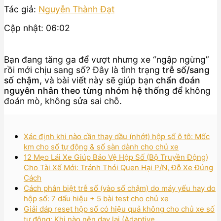
Tác giả:
Nguyễn Thành Đạt
Cập nhật: 06:02
Bạn đang tăng ga để vượt nhưng xe “ngập ngừng”
rồi mới chịu sang số? Đây là tình trạng
trễ số/sang
số chậm
, và bài viết này sẽ giúp bạn
chẩn đoán
nguyên nhân theo từng nhóm hệ thống
để không
đoán mò, không sửa sai chỗ.
Xác định khi nào cần thay dầu (nhớt) hộp số ô tô: Mốc
km cho số tự động & số sàn dành cho chủ xe
12 Mẹo Lái Xe Giúp Bảo Vệ Hộp Số (Bộ Truyền Động)
Cho Tài Xế Mới: Tránh Thói Quen Hại P/N, Đỗ Xe Đúng
Cách
Cách phân biệt trễ số (vào số chậm) do máy yếu hay do
hộp số: 7 dấu hiệu + 5 bài test cho chủ xe
Giải đáp reset hộp số có hiệu quả không cho chủ xe số
tự động: Khi nào nên dạy lại (Adaptive