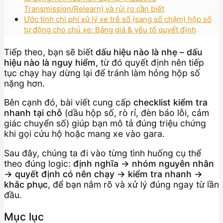
Transmission/Relearn) và rủi ro cần biết
Ước tính chi phí xử lý xe trễ số (sang số chậm) hộp số
tự động cho chủ xe: Bảng giá & yếu tố quyết định
Tiếp theo, bạn sẽ biết
dấu hiệu nào là nhẹ – dấu
hiệu nào là nguy hiểm
, từ đó quyết định nên tiếp
tục chạy hay dừng lại để tránh làm hỏng hộp số
nặng hơn.
Bên cạnh đó, bài viết cung cấp
checklist kiểm tra
nhanh tại chỗ
(dầu hộp số, rò rỉ, đèn báo lỗi, cảm
giác chuyển số) giúp bạn mô tả đúng triệu chứng
khi gọi cứu hộ hoặc mang xe vào gara.
Sau đây, chúng ta đi vào từng tình huống cụ thể
theo đúng logic:
định nghĩa → nhóm nguyên nhân
→ quyết định có nên chạy → kiểm tra nhanh →
khắc phục
, để bạn nắm rõ và xử lý đúng ngay từ lần
đầu.
Mục lục