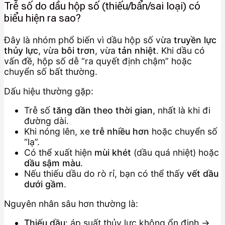
Trễ số do dầu hộp số (thiếu/bẩn/sai loại) có
biểu hiện ra sao?
Đây là nhóm phổ biến vì dầu hộp số vừa
truyền lực
thủy lực
, vừa
bôi trơn
, vừa
tản nhiệt
. Khi dầu có
vấn đề, hộp số dễ “ra quyết định chậm” hoặc
chuyển số bất thường.
Dấu hiệu thường gặp:
Trễ số
tăng dần theo thời gian
, nhất là khi đi
đường dài.
Khi nóng lên, xe
trễ nhiều hơn
hoặc chuyển số
“lạ”.
Có thể xuất hiện
mùi khét
(dầu quá nhiệt) hoặc
dầu sậm màu
.
Nếu thiếu dầu do rò rỉ, bạn có thể thấy
vết dầu
dưới gầm
.
Nguyên nhân sâu hơn thường là:
Thiếu dầu
: áp suất thủy lực không ổn định →