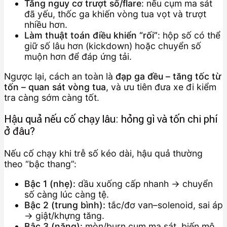
Tăng nguy cơ trượt số/flare
: nếu cụm ma sát
đã yếu, thốc ga khiến vòng tua vọt và trượt
nhiều hơn.
Làm thuật toán điều khiển “rối”
: hộp số có thể
giữ số lâu hơn (kickdown) hoặc chuyển số
muộn hơn để đáp ứng tải.
Ngược lại, cách an toàn là
đạp ga đều – tăng tốc từ
tốn – quan sát vòng tua
, và ưu tiên đưa xe đi kiểm
tra càng sớm càng tốt.
Hậu quả nếu cố chạy lâu: hỏng gì và tốn chi phí
ở đâu?
Nếu cố chạy khi trễ số kéo dài, hậu quả thường
theo “bậc thang”:
Bậc 1 (nhẹ):
dầu xuống cấp nhanh → chuyển
số càng lúc càng tệ.
Bậc 2 (trung bình):
tắc/đơ van–solenoid, sai áp
→ giật/khựng tăng.
Bậc 3 (nặng):
mòn/burn cụm ma sát, biến mô