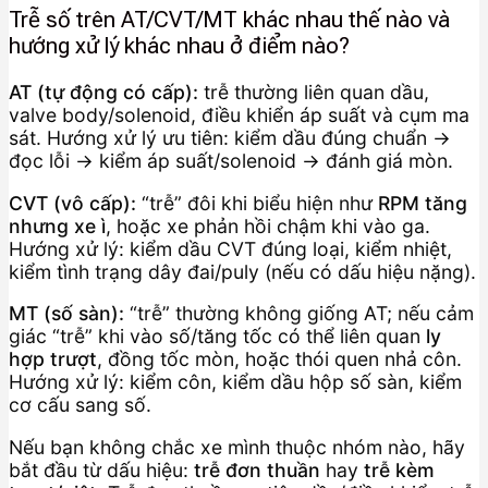
Trễ số trên AT/CVT/MT khác nhau thế nào và
hướng xử lý khác nhau ở điểm nào?
AT (tự động có cấp):
trễ thường liên quan dầu,
valve body/solenoid, điều khiển áp suất và cụm ma
sát. Hướng xử lý ưu tiên: kiểm dầu đúng chuẩn →
đọc lỗi → kiểm áp suất/solenoid → đánh giá mòn.
CVT (vô cấp):
“trễ” đôi khi biểu hiện như
RPM tăng
nhưng xe ì
, hoặc xe phản hồi chậm khi vào ga.
Hướng xử lý: kiểm dầu CVT đúng loại, kiểm nhiệt,
kiểm tình trạng dây đai/puly (nếu có dấu hiệu nặng).
MT (số sàn):
“trễ” thường không giống AT; nếu cảm
giác “trễ” khi vào số/tăng tốc có thể liên quan
ly
hợp trượt
, đồng tốc mòn, hoặc thói quen nhả côn.
Hướng xử lý: kiểm côn, kiểm dầu hộp số sàn, kiểm
cơ cấu sang số.
Nếu bạn không chắc xe mình thuộc nhóm nào, hãy
bắt đầu từ dấu hiệu:
trễ đơn thuần
hay
trễ kèm