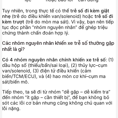
Tuy nhiên, trong thực tế có thể
trễ số đi kèm giật
nhẹ
(trễ do điều khiển van/solenoid) hoặc
trễ số đi
kèm trượt
(trễ do mòn ma sát). Vì vậy, bạn nên tiếp
tục đọc phần “nhóm nguyên nhân” để ghép triệu
chứng thành chẩn đoán hợp lý.
Các nhóm nguyên nhân khiến xe trễ số thường gặp
nhất là gì?
Có 4 nhóm nguyên nhân chính khiến xe trễ số
: (1)
dầu hộp số (thiếu/bẩn/sai loại), (2) thủy lực–cụm
van/solenoid, (3) điện tử điều khiển (cảm
biến/TCM/ECU), và (4) hao mòn cơ khí–cụm ma
sát/biến mô.
Tiếp theo, ta sẽ đi từ nhóm “dễ gặp – dễ kiểm tra”
đến nhóm “ít gặp – cần thiết bị”, để bạn không bỏ
sót các lỗi cơ bản nhưng cũng không chủ quan với
lỗi nặng.