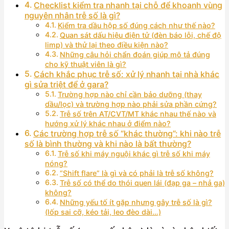
Checklist kiểm tra nhanh tại chỗ để khoanh vùng
nguyên nhân trễ số là gì?
Kiểm tra dầu hộp số đúng cách như thế nào?
Quan sát dấu hiệu điện tử (đèn báo lỗi, chế độ
limp) và thử lại theo điều kiện nào?
Những câu hỏi chẩn đoán giúp mô tả đúng
cho kỹ thuật viên là gì?
Cách khắc phục trễ số: xử lý nhanh tại nhà khác
gì sửa triệt để ở gara?
Trường hợp nào chỉ cần bảo dưỡng (thay
dầu/lọc) và trường hợp nào phải sửa phần cứng?
Trễ số trên AT/CVT/MT khác nhau thế nào và
hướng xử lý khác nhau ở điểm nào?
Các trường hợp trễ số “khác thường”: khi nào trễ
số là bình thường và khi nào là bất thường?
Trễ số khi máy nguội khác gì trễ số khi máy
nóng?
“Shift flare” là gì và có phải là trễ số không?
Trễ số có thể do thói quen lái (đạp ga – nhả ga)
không?
Những yếu tố ít gặp nhưng gây trễ số là gì?
(lốp sai cỡ, kéo tải, leo đèo dài…)