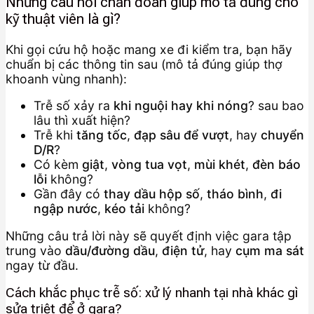
Những câu hỏi chẩn đoán giúp mô tả đúng cho
kỹ thuật viên là gì?
Khi gọi cứu hộ hoặc mang xe đi kiểm tra, bạn hãy
chuẩn bị các thông tin sau (mô tả đúng giúp thợ
khoanh vùng nhanh):
Trễ số xảy ra
khi nguội hay khi nóng
? sau bao
lâu thì xuất hiện?
Trễ khi
tăng tốc
,
đạp sâu để vượt
, hay
chuyển
D/R
?
Có kèm
giật
,
vòng tua vọt
,
mùi khét
,
đèn báo
lỗi
không?
Gần đây có
thay dầu hộp số
,
tháo bình
,
đi
ngập nước
,
kéo tải
không?
Những câu trả lời này sẽ quyết định việc gara tập
trung vào
dầu/đường dầu
,
điện tử
, hay
cụm ma sát
ngay từ đầu.
Cách khắc phục trễ số: xử lý nhanh tại nhà khác gì
sửa triệt để ở gara?