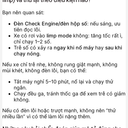
limp) và thử lại theo điều kiện nào?
Bạn nên quan sát:
Đèn Check Engine/đèn hộp số
: nếu sáng, ưu
tiên đọc lỗi.
Xe có rơi vào
limp mode
không: tăng tốc rất ì,
chỉ chạy 1–2 số.
Trễ số có xảy ra
ngay khi nổ máy
hay
sau khi
chạy nóng
.
Nếu xe chỉ trễ nhẹ, không rung giật mạnh, không
mùi khét, không đèn lỗi, bạn có thể:
Tắt máy nghỉ 5–10 phút, nổ lại và chạy thử
ngắn.
Chạy đều ga, tránh thốc ga để xem trễ có giảm
không.
Nếu có đèn lỗi hoặc trượt mạnh, không nên “thử
nhiều lần” vì có thể làm lỗi nặng thêm.