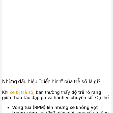
Những dấu hiệu “điển hình” của trễ số là gì?
Khi
xe bị trễ số
, bạn thường thấy
độ trễ rõ ràng
giữa thao tác đạp ga và hành vi chuyển số
. Cụ thể:
Vòng tua (RPM) lên nhưng xe không vọt
tương xứng
, sau 1–2 giây mới sang số và tăng