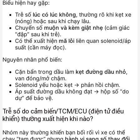
Biểu hiện hay gặp:
Trễ số
lúc có lúc không
, thường rõ khi kẹt xe
(nóng) hoặc sau khi chạy lâu.
Chuyển số
muộn và kèm giật nhẹ
(cảm giác
“đập” sau khi trễ).
Có thể xuất hiện
mã lỗi
liên quan solenoid/áp
suất (cần máy đọc).
Nguyên nhân phổ biến:
Cặn bẩn trong dầu làm
kẹt đường dầu nhỏ
,
van đóng/mở chậm.
Solenoid yếu hoặc kẹt → phản hồi chậm.
Áp suất đường dầu không đạt → hộp số “do
dự” để bảo vệ.
Trễ số do cảm biến/TCM/ECU (điện tử điều
khiển) thường xuất hiện khi nào?
Nhóm này thường khiến bạn bối rối vì xe có thể
chạy “tạm được” nhưng
hành vi sang số thay đổi