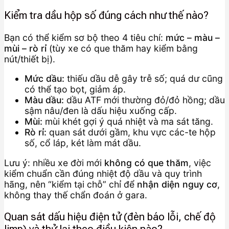
Kiểm tra dầu hộp số đúng cách như thế nào?
Bạn có thể kiểm sơ bộ theo 4 tiêu chí:
mức – màu –
mùi – rò rỉ
(tùy xe có que thăm hay kiểm bằng
nút/thiết bị).
Mức dầu:
thiếu dầu dễ gây trễ số; quá dư cũng
có thể tạo bọt, giảm áp.
Màu dầu:
dầu ATF mới thường đỏ/đỏ hồng; dầu
sậm nâu/đen là dấu hiệu xuống cấp.
Mùi:
mùi khét gợi ý quá nhiệt và ma sát tăng.
Rò rỉ:
quan sát dưới gầm, khu vực các-te hộp
số, cổ láp, két làm mát dầu.
Lưu ý: nhiều xe đời mới
không có que thăm
, việc
kiểm chuẩn cần đúng nhiệt độ dầu và quy trình
hãng, nên “kiểm tại chỗ” chỉ để
nhận diện nguy cơ
,
không thay thế chẩn đoán ở gara.
Quan sát dấu hiệu điện tử (đèn báo lỗi, chế độ