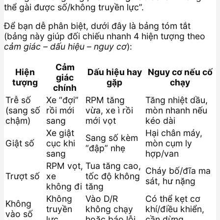
thể gài được số/không truyền lực”.
Để bạn dễ phân biệt, dưới đây là bảng tóm tắt
(bảng này giúp đối chiếu nhanh 4 hiện tượng theo
cảm giác – dấu hiệu – nguy cơ
):
Cảm
Hiện
Dấu hiệu hay
Nguy cơ nếu cố
giác
tượng
gặp
chạy
chính
Trễ số
Xe “đợi”
RPM tăng
Tăng nhiệt dầu,
(sang số
rồi mới
vừa, xe ì rồi
mòn nhanh nếu
chậm)
sang
mới vọt
kéo dài
Xe giật
Hại chân máy,
Sang số kèm
Giật số
cục khi
mòn cụm ly
“đập” nhẹ
sang
hợp/van
RPM vọt,
Tua tăng cao,
Cháy bố/đĩa ma
Trượt số
xe
tốc độ không
sát, hư nặng
không đi
tăng
Không
Vào D/R
Có thể kẹt cơ
Không
truyền
không chạy
khí/điều khiển,
vào số
lực
hoặc báo lỗi
cần dừng