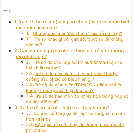
Xe ô tô bị trễ số (sang số chậm) là gì và nhận biết
bằng dấu hiệu nào?
Những dấu hiệu “điển hình” của trễ số là gì?
Trễ số khác gì với giật số, trượt số và không
vào số?
Các nhóm nguyên nhân khiến xe trễ số thường
gặp nhất là gì?
Trễ số do dầu hộp số (thiếu/bẩn/sai loại) có
biểu hiện ra sao?
Trễ số do cụm van–solenoid–valve body/
đường dầu bị tắc có biểu hiện gì?
Trễ số do cảm biến/TCM/ECU (điện tử điều
khiển) thường xuất hiện khi nào?
Trễ số do hao mòn cơ khí/ly hợp trong hộp số
có đặc điểm gì?
Xe bị trễ số có nên tiếp tục chạy không?
Có nên cố tăng ga để “ép” xe sang số nhanh
hơn không?
Hậu quả nếu cố chạy lâu: hỏng gì và tốn chi
phí ở đâu?