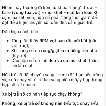
Nhóm này thường đi kèm từ khóa “nặng”:
trượt –
flare (vòng tua vọt) – mùi khét – mạt kim loại
. Khi
cụm ma sát mòn, hộp số phải “tăng thời gian” để
đạt điều kiện chuyển số, dẫn đến cảm giác trễ.
Dấu hiệu cảnh báo:
Tăng tốc thấy
RPM vọt cao rồi mới bắt
(gần
với trượt).
Khi sang số có
rung/giật kèm tiếng rền nhẹ
(tùy xe).
Dầu hộp số có thể
đen và có mùi khét
, thậm
chí lẫn mạt.
Nếu trễ số đã chuyển sang “trượt rõ”, bạn nên dừng
việc cố chạy vì rủi ro lan sang biến mô/ly hợp trong
hộp số rất nhanh.
Xe bị trễ số có nên tiếp tục chạy không?
Không, xe bị trễ số không nên tiếp tục chạy
nếu