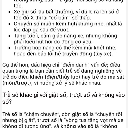
tốc.
Xe giữ số lâu bất thường
, ví dụ lẽ ra lên số ở
tốc độ X thì lại “cố bám” số thấp.
Chuyển số muộn kèm hụt/khựng nhẹ
, nhất là
lúc đạp ga sâu để vượt.
Tăng tốc ì, cảm giác nặng xe
, nhưng không
phải kiểu hụt hơi do động cơ yếu.
Trường hợp nặng có thể kèm
mùi khét nhẹ
,
hoặc
đèn báo lỗi hệ truyền động
(tùy xe).
Cụ thể hơn, dấu hiệu chỉ “điểm danh” vấn đề; điều
quan trọng là bạn cần biết
trễ số đang nghiêng về
trễ do điều khiển (điện/thủy lực) hay trễ do ma sát
(mòn/trượt)
, vì hướng xử lý sẽ khác nhau.
Trễ số khác gì với giật số, trượt số và không vào
số?
Trễ số
là “chậm chuyển”, còn
giật số
là “chuyển rồi
nhưng bị giật”,
trượt số
là “vòng tua tăng vọt mà xe
không đi tương ứng”, và
không vào số
là “không