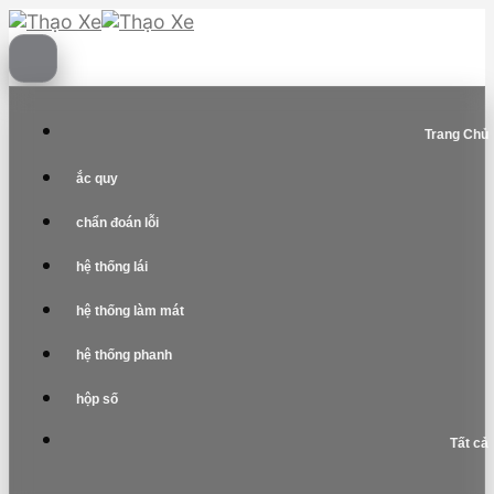
Skip
to
content
Trang Chủ
ắc quy
chẩn đoán lỗi
hệ thống lái
hệ thống làm mát
hệ thống phanh
hộp số
Tất cả