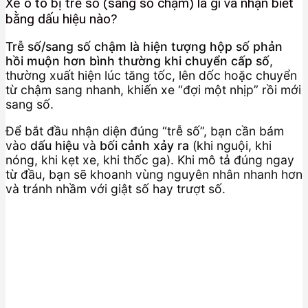
Xe ô tô bị trễ số (sang số chậm) là gì và nhận biết
bằng dấu hiệu nào?
Trễ số/sang số chậm là hiện tượng hộp số phản
hồi muộn hơn bình thường khi chuyển cấp số
,
thường xuất hiện lúc tăng tốc, lên dốc hoặc chuyển
từ chậm sang nhanh, khiến xe “đợi một nhịp” rồi mới
sang số.
Để bắt đầu nhận diện đúng “trễ số”, bạn cần bám
vào
dấu hiệu
và
bối cảnh xảy ra
(khi nguội, khi
nóng, khi kẹt xe, khi thốc ga). Khi mô tả đúng ngay
từ đầu, bạn sẽ khoanh vùng nguyên nhân nhanh hơn
và tránh nhầm với giật số hay trượt số.