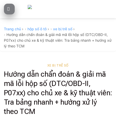
Skip
to
content
Trang chủ
›
hộp số ô tô
›
xe bị trễ số
›
Hướng dẫn chẩn đoán & giải mã mã lỗi hộp số (DTC/OBD-II,
P07xx) cho chủ xe & kỹ thuật viên: Tra bảng nhanh + hướng xử
lý theo TCM
XE BỊ TRỄ SỐ
Hướng dẫn chẩn đoán & giải mã
mã lỗi hộp số (DTC/OBD-II,
P07xx) cho chủ xe & kỹ thuật viên:
Tra bảng nhanh + hướng xử lý
theo TCM