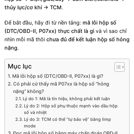
thủy lực/cơ khí → TCM
.
Để bắt đầu, hãy đi từ nền tảng:
mã lỗi hộp số
(DTC/OBD-II, P07xx) thực chất là gì
và vì sao chỉ
nhìn mỗi mã thôi
chưa đủ để kết luận hộp số hỏng
nặng
.
Mục lục
Mã lỗi hộp số (DTC/OBD-II, P07xx) là gì?
Có phải cứ thấy mã P07xx là hộp số “hỏng
nặng” không?
Lý do 1: Mã là tín hiệu, không phải kết luận
Lý do 2: Hộp số phụ thuộc mạnh vào dầu hộp
số và nhiệt
Lý do 3: TCM có thể “tự bảo vệ” bằng limp
mode
Đọc mã lỗi hộp số bằng máy chẩn đoán OBD-II