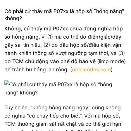
Có phải cứ thấy mã P07xx là hộp số “hỏng nặng”
không?
Không, cứ thấy mã P07xx chưa đồng nghĩa hộp
số hỏng nặng
, vì (1) mã có thể do
điện/giắc/dây
gây sai tín hiệu, (2) do
dầu hộp số/điều kiện vận
hành
khiến thông số vượt ngưỡng tạm thời, và (3)
do
TCM chủ động vào chế độ bảo vệ
(limp mode)
để tránh hư hỏng lan rộng. (
obd-codes.com
)
Tuy nhiên, “không hỏng nặng ngay” cũng không
có nghĩa “cứ chạy tiếp cho biết”. Với mã hộp số,
TCM thường giám sát rất chặt và có thể giới hạn