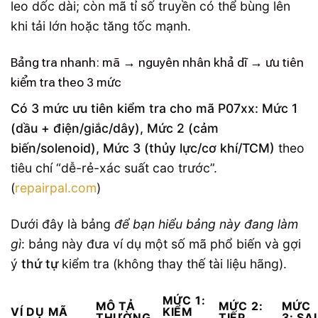
leo dốc dài; còn mã tỉ số truyền có thể bùng lên
khi tải lớn hoặc tăng tốc mạnh.
Bảng tra nhanh: mã → nguyên nhân khả dĩ → ưu tiên
kiểm tra theo 3 mức
Có 3 mức ưu tiên kiểm tra cho mã P07xx: Mức 1
(dầu + điện/giắc/dây), Mức 2 (cảm
biến/solenoid), Mức 3 (thủy lực/cơ khí/TCM)
theo
tiêu chí “dễ-rẻ-xác suất cao trước”.
(
repairpal.com
)
Dưới đây là bảng
để bạn hiểu bảng này đang làm
gì
: bảng này đưa ví dụ một số mã phổ biến và gợi
ý
thứ tự
kiểm tra (không thay thế tài liệu hãng).
MỨC 1:
MÔ TẢ
MỨC 2:
MỨC
VÍ DỤ MÃ
KIỂM
THƯỜNG
TIẾP
3: SA