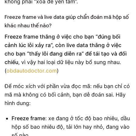
không phải “xóa để yên tâm”.
Freeze frame và live data giúp chẩn đoán mã hộp số
khác nhau thế nào?
Freeze frame thắng ở việc cho bạn “đúng bối
cảnh lúc lỗi xảy ra”, còn live data thắng ở việc
cho bạn “thấy lỗi đang diễn ra” để tái tạo và đối
chiếu
, vì vậy hai loại dữ liệu này bổ sung nhau.
(
obdautodoctor.com
)
Để móc xích với phần vừa đọc mã: nếu bạn chỉ có
mã mà không có bối cảnh, bạn dễ đoán sai. Hãy
hình dung:
Freeze frame
: xe đang ở tốc độ bao nhiêu, dầu
hộp số bao nhiêu độ, tải lớn hay nhỏ, đang vào
số nào.