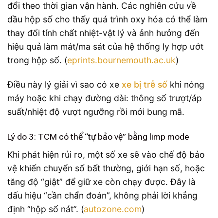
đổi theo thời gian vận hành. Các nghiên cứu về
dầu hộp số cho thấy quá trình oxy hóa có thể làm
thay đổi tính chất nhiệt-vật lý và ảnh hưởng đến
hiệu quả làm mát/ma sát của hệ thống ly hợp ướt
trong hộp số. (
eprints.bournemouth.ac.uk
)
Điều này lý giải vì sao có xe
xe bị trễ số
khi nóng
máy hoặc khi chạy đường dài: thông số trượt/áp
suất/nhiệt độ vượt ngưỡng rồi mới bung mã.
Lý do 3: TCM có thể “tự bảo vệ” bằng limp mode
Khi phát hiện rủi ro, một số xe sẽ vào chế độ bảo
vệ khiến chuyển số bất thường, giới hạn số, hoặc
tăng độ “giật” để giữ xe còn chạy được. Đây là
dấu hiệu “cần chẩn đoán”, không phải lời khẳng
định “hộp số nát”. (
autozone.com
)