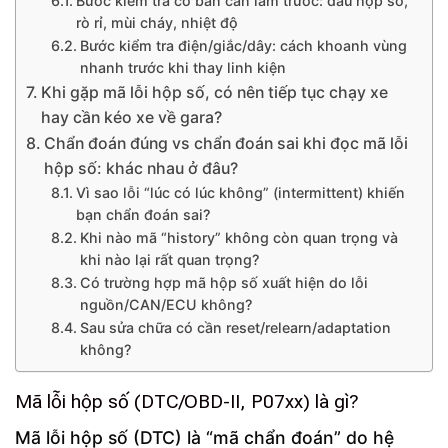
Bước kiểm tra cơ bản cần làm trước: dầu hộp số,
rò rỉ, mùi cháy, nhiệt độ
Bước kiểm tra điện/giắc/dây: cách khoanh vùng
nhanh trước khi thay linh kiện
Khi gặp mã lỗi hộp số, có nên tiếp tục chạy xe
hay cần kéo xe về gara?
Chẩn đoán đúng vs chẩn đoán sai khi đọc mã lỗi
hộp số: khác nhau ở đâu?
Vì sao lỗi “lúc có lúc không” (intermittent) khiến
bạn chẩn đoán sai?
Khi nào mã “history” không còn quan trọng và
khi nào lại rất quan trọng?
Có trường hợp mã hộp số xuất hiện do lỗi
nguồn/CAN/ECU không?
Sau sửa chữa có cần reset/relearn/adaptation
không?
Mã lỗi hộp số (DTC/OBD-II, P07xx) là gì?
Mã lỗi hộp số (DTC) là “mã chẩn đoán” do hệ