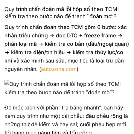
Quy trình chẩn đoán mã lỗi hộp số theo TCM:
kiểm tra theo bước nào để tránh “đoán mò”?
Quy trình chẩn đoán theo TCM gồm 6 bước: xác
nhận triệu chứng → đọc DTC + freeze frame →
phân loại mã → kiểm tra cơ bản (dầu/ngoại quan)
→ kiểm tra điện/tín hiệu → kiểm tra thủy lực/cơ
khí và xác minh sau sửa
, mục tiêu là loại trừ dần
nguyên nhân. (
autozone.com
)
Để móc xích với phần “tra bảng nhanh”, bạn hãy
xem quy trình như một cái phễu:
đầu phễu rộng
là
những thứ dễ kiểm và hay sai;
cuối phễu hẹp
mới
tới hạng mục nặng tiền và tốn công.