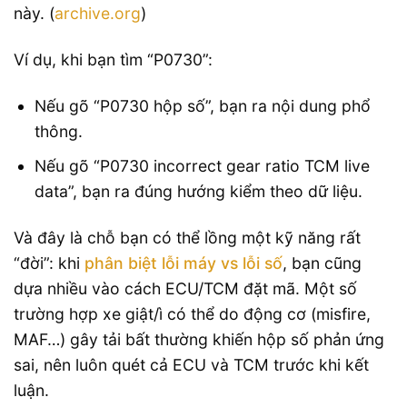
này. (
archive.org
)
Ví dụ, khi bạn tìm “P0730”:
Nếu gõ “P0730 hộp số”, bạn ra nội dung phổ
thông.
Nếu gõ “P0730 incorrect gear ratio TCM live
data”, bạn ra đúng hướng kiểm theo dữ liệu.
Và đây là chỗ bạn có thể lồng một kỹ năng rất
“đời”: khi
phân biệt lỗi máy vs lỗi số
, bạn cũng
dựa nhiều vào cách ECU/TCM đặt mã. Một số
trường hợp xe giật/ì có thể do động cơ (misfire,
MAF…) gây tải bất thường khiến hộp số phản ứng
sai, nên luôn quét cả ECU và TCM trước khi kết
luận.