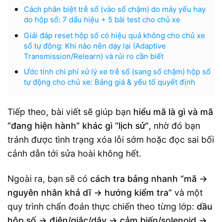
Cách phân biệt trễ số (vào số chậm) do máy yếu hay
do hộp số: 7 dấu hiệu + 5 bài test cho chủ xe
Giải đáp reset hộp số có hiệu quả không cho chủ xe
số tự động: Khi nào nên dạy lại (Adaptive
Transmission/Relearn) và rủi ro cần biết
Ước tính chi phí xử lý xe trễ số (sang số chậm) hộp số
tự động cho chủ xe: Bảng giá & yếu tố quyết định
Tiếp theo, bài viết sẽ giúp bạn
hiểu mã là gì và mã
“đang hiện hành” khác gì “lịch sử”
, nhờ đó bạn
tránh được tình trạng xóa lỗi sớm hoặc đọc sai bối
cảnh dẫn tới sửa hoài không hết.
Ngoài ra, bạn sẽ có
cách tra bảng nhanh “mã →
nguyên nhân khả dĩ → hướng kiểm tra”
và một
quy trình chẩn đoán thực chiến theo từng lớp:
dầu
hộp số → điện/giắc/dây → cảm biến/solenoid →