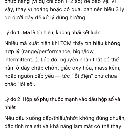
chức năng (ví dụ chỉ còn 1–2 số) để bảo vệ. Vì
vậy, thay vì hoảng hoặc bỏ qua, bạn nên hiểu 3 lý
do dưới đây để xử lý đúng hướng:
Lý do 1: Mã là
tín hiệu
, không phải
kết luận
Nhiều mã xuất hiện khi TCM thấy
tín hiệu không
hợp lý
(range/performance, high/low,
intermittent…). Lúc đó, nguyên nhân thật có thể
nằm ở
dây chập chờn
, giắc oxy hóa, mass kém,
hoặc nguồn cấp yếu — tức “lỗi điện” chứ chưa
chắc “lỗi số”.
Lý do 2: Hộp số phụ thuộc mạnh vào
dầu hộp số
và
nhiệt
Nếu dầu xuống cấp/thiếu/nhớt không đúng chuẩn,
đặc tính ma sát và khả năng làm mát có thể thay