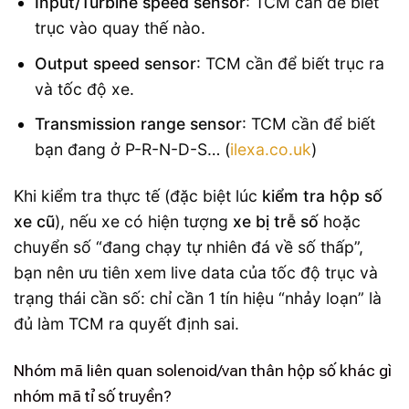
Input/Turbine speed sensor
: TCM cần để biết
trục vào quay thế nào.
Output speed sensor
: TCM cần để biết trục ra
và tốc độ xe.
Transmission range sensor
: TCM cần để biết
bạn đang ở P-R-N-D-S… (
ilexa.co.uk
)
Khi kiểm tra thực tế (đặc biệt lúc
kiểm tra hộp số
xe cũ
), nếu xe có hiện tượng
xe bị trễ số
hoặc
chuyển số “đang chạy tự nhiên đá về số thấp”,
bạn nên ưu tiên xem live data của tốc độ trục và
trạng thái cần số: chỉ cần 1 tín hiệu “nhảy loạn” là
đủ làm TCM ra quyết định sai.
Nhóm mã liên quan solenoid/van thân hộp số khác gì
nhóm mã tỉ số truyền?