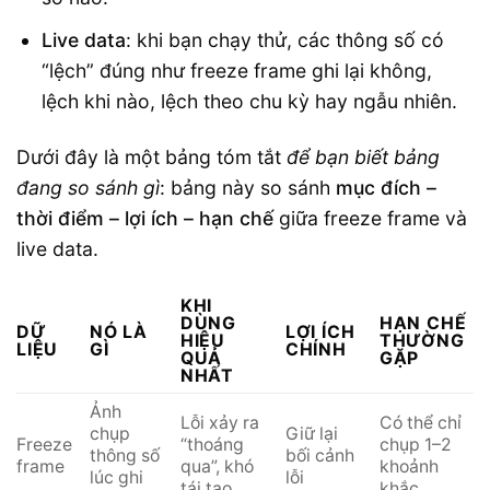
Live data
: khi bạn chạy thử, các thông số có
“lệch” đúng như freeze frame ghi lại không,
lệch khi nào, lệch theo chu kỳ hay ngẫu nhiên.
Dưới đây là một bảng tóm tắt
để bạn biết bảng
đang so sánh gì
: bảng này so sánh
mục đích –
thời điểm – lợi ích – hạn chế
giữa freeze frame và
live data.
KHI
DÙNG
HẠN CHẾ
DỮ
NÓ LÀ
LỢI ÍCH
HIỆU
THƯỜNG
LIỆU
GÌ
CHÍNH
QUẢ
GẶP
NHẤT
Ảnh
Lỗi xảy ra
Có thể chỉ
chụp
Giữ lại
Freeze
“thoáng
chụp 1–2
thông số
bối cảnh
frame
qua”, khó
khoảnh
lúc ghi
lỗi
tái tạo
khắc