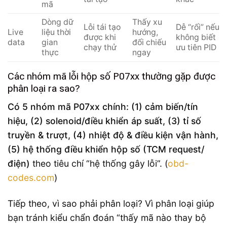
mã
Dòng dữ
Thấy xu
Lỗi tái tạo
Dễ “rối” nếu
Live
liệu thời
hướng,
được khi
không biết
data
gian
đối chiếu
chạy thử
ưu tiên PID
thực
ngay
Các nhóm mã lỗi hộp số P07xx thường gặp được
phân loại ra sao?
Có 5 nhóm mã P07xx chính: (1) cảm biến/tín
hiệu, (2) solenoid/điều khiển áp suất, (3) tỉ số
truyền & trượt, (4) nhiệt độ & điều kiện vận hành,
(5) hệ thống điều khiển hộp số (TCM request/
điện)
theo tiêu chí “hệ thống gây lỗi”. (
obd-
codes.com
)
Tiếp theo, vì sao phải phân loại? Vì phân loại giúp
bạn tránh kiểu chẩn đoán “thấy mã nào thay bộ