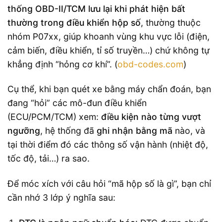
thống OBD-II/TCM lưu lại khi phát hiện bất
thường trong điều khiển hộp số
, thường thuộc
nhóm P07xx, giúp khoanh vùng khu vực lỗi (điện,
cảm biến, điều khiển, tỉ số truyền…) chứ không tự
khẳng định “hỏng cơ khí”. (
obd-codes.com
)
Cụ thể, khi bạn quét xe bằng máy chẩn đoán, bạn
đang “hỏi” các mô-đun điều khiển
(ECU/PCM/TCM) xem:
điều kiện nào từng vượt
ngưỡng
, hệ thống đã
ghi nhận bằng mã
nào, và
tại thời điểm đó các thông số vận hành (nhiệt độ,
tốc độ, tải…) ra sao.
Để móc xích với câu hỏi “mã hộp số là gì”, bạn chỉ
cần nhớ 3 lớp ý nghĩa sau: