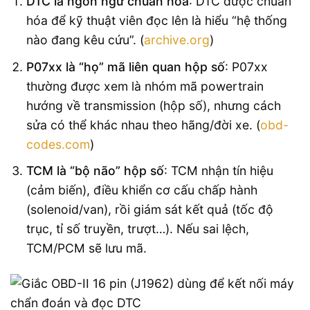
DTC là ngôn ngữ chuẩn hóa
: DTC được chuẩn
hóa để kỹ thuật viên đọc lên là hiểu “hệ thống
nào đang kêu cứu”. (
archive.org
)
P07xx là “họ” mã liên quan hộp số
: P07xx
thường được xem là nhóm mã powertrain
hướng về transmission (hộp số), nhưng cách
sửa có thể khác nhau theo hãng/đời xe. (
obd-
codes.com
)
TCM là “bộ não” hộp số
: TCM nhận tín hiệu
(cảm biến), điều khiển cơ cấu chấp hành
(solenoid/van), rồi giám sát kết quả (tốc độ
trục, tỉ số truyền, trượt…). Nếu sai lệch,
TCM/PCM sẽ lưu mã.