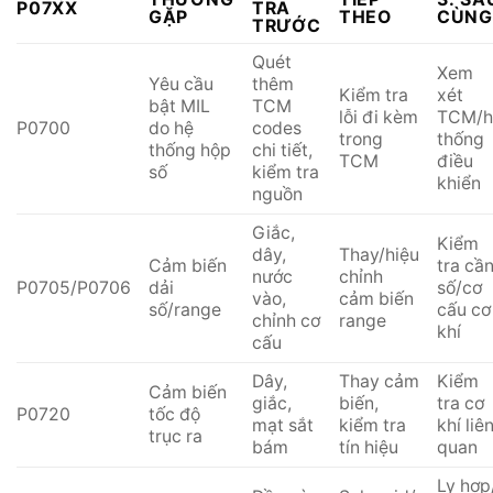
P07XX
TRA
GẶP
THEO
CÙN
TRƯỚC
Quét
Xem
Yêu cầu
thêm
Kiểm tra
xét
bật MIL
TCM
lỗi đi kèm
TCM/h
P0700
do hệ
codes
trong
thống
thống hộp
chi tiết,
TCM
điều
số
kiểm tra
khiển
nguồn
Giắc,
Kiểm
dây,
Thay/hiệu
Cảm biến
tra cầ
nước
chỉnh
P0705/P0706
dải
số/cơ
vào,
cảm biến
số/range
cấu cơ
chỉnh cơ
range
khí
cấu
Dây,
Thay cảm
Kiểm
Cảm biến
giắc,
biến,
tra cơ
P0720
tốc độ
mạt sắt
kiểm tra
khí liê
trục ra
bám
tín hiệu
quan
Ly hợp