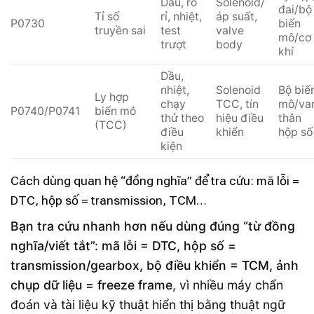
Dầu, rò
Solenoid/
đai/bộ
Tỉ số
rỉ, nhiệt,
áp suất,
P0730
biến
truyền sai
test
valve
mô/cơ
trượt
body
khí
Dầu,
nhiệt,
Solenoid
Bộ biế
Ly hợp
chạy
TCC, tín
mô/va
P0740/P0741
biến mô
thử theo
hiệu điều
thân
(TCC)
điều
khiển
hộp số
kiện
Cách dùng quan hệ “đồng nghĩa” để tra cứu: mã lỗi =
DTC, hộp số = transmission, TCM…
Bạn tra cứu nhanh hơn nếu dùng đúng “từ đồng
nghĩa/viết tắt”: mã lỗi = DTC, hộp số =
transmission/gearbox, bộ điều khiển = TCM, ảnh
chụp dữ liệu = freeze frame
, vì nhiều máy chẩn
đoán và tài liệu kỹ thuật hiển thị bằng thuật ngữ