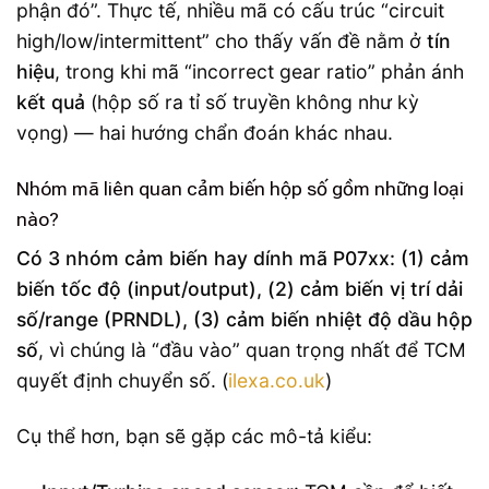
phận đó”. Thực tế, nhiều mã có cấu trúc “circuit
high/low/intermittent” cho thấy vấn đề nằm ở
tín
hiệu
, trong khi mã “incorrect gear ratio” phản ánh
kết quả
(hộp số ra tỉ số truyền không như kỳ
vọng) — hai hướng chẩn đoán khác nhau.
Nhóm mã liên quan cảm biến hộp số gồm những loại
nào?
Có 3 nhóm cảm biến hay dính mã P07xx: (1) cảm
biến tốc độ (input/output), (2) cảm biến vị trí dải
số/range (PRNDL), (3) cảm biến nhiệt độ dầu hộp
số
, vì chúng là “đầu vào” quan trọng nhất để TCM
quyết định chuyển số. (
ilexa.co.uk
)
Cụ thể hơn, bạn sẽ gặp các mô-tả kiểu: