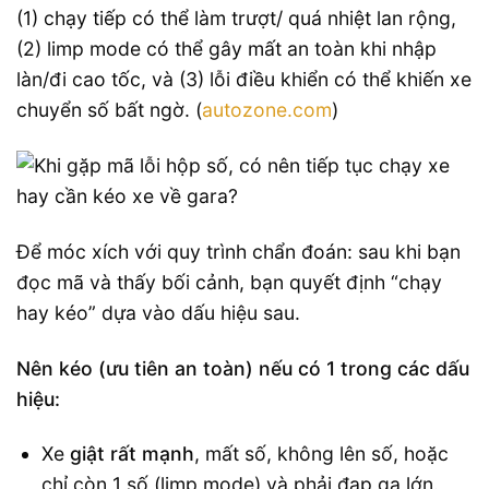
(1) chạy tiếp có thể làm trượt/ quá nhiệt lan rộng,
(2) limp mode có thể gây mất an toàn khi nhập
làn/đi cao tốc, và (3) lỗi điều khiển có thể khiến xe
chuyển số bất ngờ. (
autozone.com
)
Để móc xích với quy trình chẩn đoán: sau khi bạn
đọc mã và thấy bối cảnh, bạn quyết định “chạy
hay kéo” dựa vào dấu hiệu sau.
Nên kéo (ưu tiên an toàn) nếu có 1 trong các dấu
hiệu:
Xe
giật rất mạnh
, mất số, không lên số, hoặc
chỉ còn 1 số (limp mode) và phải đạp ga lớn.