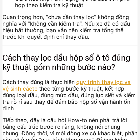
hợp theo kiểm tra kỹ thuật
Quan trọng hơn, “chưa cần thay lọc” không đồng
nghĩa với “không cần kiểm tra”. Nếu xe đã có dấu
hiệu bất thường, bạn vẫn nên kiểm tra tổng thể
trước khi quyết định chỉ thay dầu.
Cách thay lọc dầu hộp số ô tô đúng
kỹ thuật gồm những bước nào?
Cách thay đúng là thực hiện
quy trình thay lọc và
vệ sinh cácte
theo từng bước kỹ thuật, kết hợp
đúng loại dầu, đúng mức dầu, đúng lực siết và kiểm
tra rò rỉ sau thay để đảm bảo hộp số vận hành ổn
định.
Tiếp theo, đây là câu hỏi How-to nên phải trả lời
bằng cấu trúc bước rõ ràng, không nói chung
chung. Đồng thời, vì mỗi dòng xe có khác biệt, phần
này sẽ ở mức “quy trình tổng quan” để bạn kiểm