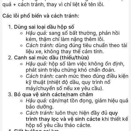
quả + cách tránh, thay vì chỉ liệt kê tên lỗi.
Các lỗi phổ biến và cách tránh:
Dùng sai loại dầu hộp số
Hậu quả:
sang số bất thường, phản hồi
kém, thậm chí làm nặng thêm lỗi.
Cách tránh:
dùng đúng tiêu chuẩn theo tài
liệu xe, không thay thế cảm tính.
Canh sai mức dầu (thiếu/thừa)
Hậu quả:
hộp số làm việc không ổn định,
phát sinh triệu chứng khó chẩn đoán.
Cách tránh:
canh mức theo đúng điều kiện
kỹ thuật (nhiệt độ dầu, quy trình nổ
máy/chuyển số nếu xe yêu cầu).
Bỏ qua vệ sinh cácte/nam châm
Hậu quả:
cặn/mạt tồn đọng, giảm hiệu quả
bảo dưỡng.
Cách tránh:
luôn thực hiện đầy đủ
quy
trình thay lọc và vệ sinh cácte
khi thiết kế
hộp số yêu cầu tháo cácte.