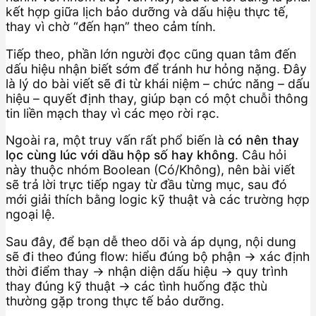
kết hợp giữa lịch bảo dưỡng và dấu hiệu thực tế,
thay vì chờ “đến hạn” theo cảm tính.
Tiếp theo, phần lớn người đọc cũng quan tâm đến
dấu hiệu nhận biết sớm để tránh hư hỏng nặng. Đây
là lý do bài viết sẽ đi từ khái niệm – chức năng – dấu
hiệu – quyết định thay, giúp bạn có một chuỗi thông
tin liền mạch thay vì các mẹo rời rạc.
Ngoài ra, một truy vấn rất phổ biến là
có nên thay
lọc cùng lúc với dầu hộp số hay không
. Câu hỏi
này thuộc nhóm Boolean (Có/Không), nên bài viết
sẽ trả lời trực tiếp ngay từ đầu từng mục, sau đó
mới giải thích bằng logic kỹ thuật và các trường hợp
ngoại lệ.
Sau đây, để bạn dễ theo dõi và áp dụng, nội dung
sẽ đi theo đúng flow: hiểu đúng bộ phận → xác định
thời điểm thay → nhận diện dấu hiệu → quy trình
thay đúng kỹ thuật → các tình huống đặc thù
thường gặp trong thực tế bảo dưỡng.