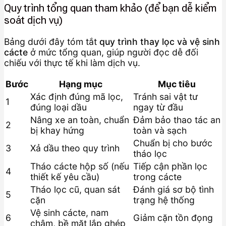
Quy trình tổng quan tham khảo (để bạn dễ kiểm
soát dịch vụ)
Bảng dưới đây tóm tắt
quy trình thay lọc và vệ sinh
cácte
ở mức tổng quan, giúp người đọc dễ đối
chiếu với thực tế khi làm dịch vụ.
Bước
Hạng mục
Mục tiêu
Xác định đúng mã lọc,
Tránh sai vật tư
1
đúng loại dầu
ngay từ đầu
Nâng xe an toàn, chuẩn
Đảm bảo thao tác an
2
bị khay hứng
toàn và sạch
Chuẩn bị cho bước
3
Xả dầu theo quy trình
tháo lọc
Tháo cácte hộp số (nếu
Tiếp cận phần lọc
4
thiết kế yêu cầu)
trong cácte
Tháo lọc cũ, quan sát
Đánh giá sơ bộ tình
5
cặn
trạng hệ thống
Vệ sinh cácte, nam
6
Giảm cặn tồn đọng
châm, bề mặt lắp ghép