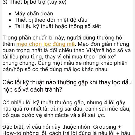
3) Thiết bị bổ trợ (tùy xe)
Máy chẩn đoán
Thiết bị theo dõi nhiệt độ dầu
Tài liệu kỹ thuật hoặc thông số siết
Trong phần chuẩn bị này, người dùng thường hỏi
thêm
mẹo chọn lọc đúng mã
. Mẹo đơn giản nhưng
quan trọng nhất là đối chiếu theo VIN/mã hộp số và
tài liệu phụ tùng, thay vì chỉ mua theo “đời xe”
chung chung. Cùng một mẫu xe nhưng khác phiên
bản/hộp số có thể dùng mã lọc khác nhau.
Các lỗi kỹ thuật nào thường gặp khi thay lọc dầu
hộp số và cách tránh?
Có nhiều lỗi kỹ thuật thường gặp, nhưng 4 lỗi gây
hậu quả rõ nhất là: dùng sai dầu, canh sai mức dầu,
bỏ qua bước vệ sinh cácte và siết sai lực.
Đặc biệt, vì câu hỏi này thuộc nhóm Grouping +
How-to phòng lỗi, cách trả lời đúng là nêu lỗi + hậu