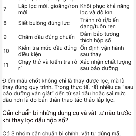
Lắp lọc mới, gioăng/ron
Khôi phục khả năng
7
mới
lọc và độ kín
Tránh rò rỉ/biến
8
Siết bulông đúng lực
dạng/tuôn ren
Đảm bảo tương
9
Châm dầu đúng chuẩn
thích hộp số
Kiểm tra mức dầu đúng
Ổn định vận hành
10
điều kiện
sau thay
Chạy thử và kiểm tra rò
Xác nhận chất lượng
11
rỉ
sau bảo dưỡng
Điểm mấu chốt không chỉ là thay được lọc, mà là
thay đúng quy trình. Trong thực tế, rất nhiều ca “sau
bảo dưỡng vẫn giật” đến từ sai dầu hoặc sai mức
dầu hơn là do bản thân thao tác tháo lắp lọc.
Cần chuẩn bị những dụng cụ và vật tư nào trước
khi thay lọc dầu hộp số?
Có 3 nhóm cần chuẩn bị chính: vật tư đúng mã,