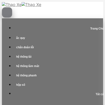
Skip
to
content
Trang Chủ
ắc quy
chẩn đoán lỗi
hệ thống lái
hệ thống làm mát
hệ thống phanh
hộp số
Tất cả