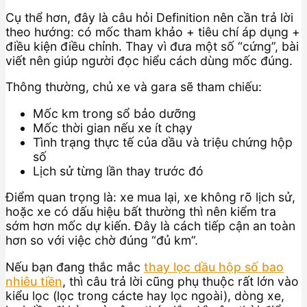
Cụ thể hơn, đây là câu hỏi Definition nên cần trả lời
theo hướng: có mốc tham khảo + tiêu chí áp dụng +
điều kiện điều chỉnh. Thay vì đưa một số “cứng”, bài
viết nên giúp người đọc hiểu cách dùng mốc đúng.
Thông thường, chủ xe và gara sẽ tham chiếu:
Mốc km trong sổ bảo dưỡng
Mốc thời gian nếu xe ít chạy
Tình trạng thực tế của dầu và triệu chứng hộp
số
Lịch sử từng lần thay trước đó
Điểm quan trọng là: xe mua lại, xe không rõ lịch sử,
hoặc xe có dấu hiệu bất thường thì nên kiểm tra
sớm hơn mốc dự kiến. Đây là cách tiếp cận an toàn
hơn so với việc chờ đúng “đủ km”.
Nếu bạn đang thắc mắc
thay lọc dầu hộp số bao
nhiêu tiền
, thì câu trả lời cũng phụ thuộc rất lớn vào
kiểu lọc (lọc trong cácte hay lọc ngoài), dòng xe,