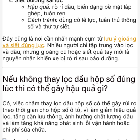
Siết bulông sai lực
Hậu quả:
rò rỉ dầu, biến dạng bề mặt lắp
ghép, tuôn ren.
Cách tránh:
dùng cờ lê lực, tuân thủ thông
số và thứ tự siết.
Đây cũng là nơi cần nhấn mạnh cụm từ
lưu ý gioăng
và siết đúng lực
. Nhiều người chỉ tập trung vào lọc
và dầu, nhưng gioăng cũ hoặc siết quá tay mới là
nguyên nhân khiến xe bị rò rỉ sau bảo dưỡng.
Nếu không thay lọc dầu hộp số đúng
lúc thì có thể gây hậu quả gì?
Có, việc chậm thay lọc dầu hộp số có thể gây rủi ro
theo thời gian cho hộp số ô tô, vì làm giảm hiệu quả
lọc, tăng cặn lưu thông, ảnh hưởng chất lượng dầu
và làm tăng khả năng phát sinh lỗi vận hành hoặc
chi phí sửa chữa.