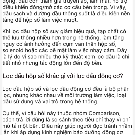
động, dầu còn tham gia truyền áp, làm mát, hỗ trợ
điều khiển đóng/mở các cơ cấu bên trong. Vì vậy,
dầu sạch và đường dầu thông suốt là điều kiện nền
tảng để hộp số làm việc mượt.
Khi lọc dầu hộp số suy giảm hiệu quả, tạp chất có
thể lưu thông nhiều hơn trong hệ thống, làm tăng
nguy cơ ảnh hưởng đến cụm van thân hộp số,
solenoid hoặc các bề mặt làm việc nhạy cảm. Đây
là lý do vì sao nhiều thợ kỹ thuật xem lọc dầu là chi
tiết nhỏ nhưng tác động lớn đến độ bền.
Lọc dầu hộp số khác gì với lọc dầu động cơ?
Lọc dầu hộp số và lọc dầu động cơ đều là bộ phận
lọc, nhưng khác nhau về môi trường làm việc, loại
dầu sử dụng và vai trò trong hệ thống.
Cụ thể, vì câu hỏi này thuộc nhóm Comparison,
cách trả lời đúng là so sánh theo tiêu chí thay vì chỉ
mô tả một bên. Điều này giúp người đọc tránh nhầm
lẫn khi áp dụng kinh nghiệm bảo dưỡng động cơ