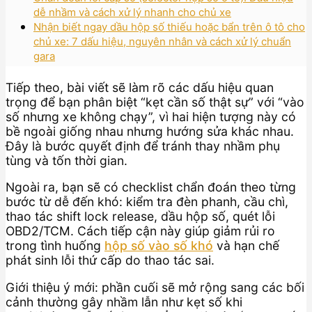
dễ nhầm và cách xử lý nhanh cho chủ xe
Nhận biết ngay dầu hộp số thiếu hoặc bẩn trên ô tô cho
chủ xe: 7 dấu hiệu, nguyên nhân và cách xử lý chuẩn
gara
Tiếp theo, bài viết sẽ làm rõ các dấu hiệu quan
trọng để bạn phân biệt “kẹt cần số thật sự” với “vào
số nhưng xe không chạy”, vì hai hiện tượng này có
bề ngoài giống nhau nhưng hướng sửa khác nhau.
Đây là bước quyết định để tránh thay nhầm phụ
tùng và tốn thời gian.
Ngoài ra, bạn sẽ có checklist chẩn đoán theo từng
bước từ dễ đến khó: kiểm tra đèn phanh, cầu chì,
thao tác shift lock release, dầu hộp số, quét lỗi
OBD2/TCM. Cách tiếp cận này giúp giảm rủi ro
trong tình huống
hộp số vào số khó
và hạn chế
phát sinh lỗi thứ cấp do thao tác sai.
Giới thiệu ý mới: phần cuối sẽ mở rộng sang các bối
cảnh thường gây nhầm lẫn như kẹt số khi