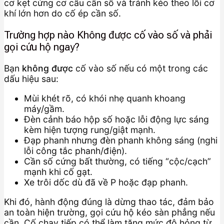
cơ kẹt cứng cơ cấu cần số và tránh kéo theo lỗi cơ
khí lớn hơn do cố ép cần số.
Trường hợp nào Không được cố vào số và phải
gọi cứu hộ ngay?
Bạn
không được
cố vào số nếu có một trong các
dấu hiệu sau:
Mùi khét rõ, có khói nhẹ quanh khoang
máy/gầm.
Đèn cảnh báo hộp số hoặc lỗi động lực sáng
kèm hiện tượng rung/giật mạnh.
Đạp phanh nhưng đèn phanh không sáng (nghi
lỗi công tắc phanh/điện).
Cần số cứng bất thường, có tiếng “cộc/cạch”
mạnh khi cố gạt.
Xe trôi dốc dù đã về P hoặc đạp phanh.
Khi đó, hành động đúng là dừng thao tác, đảm bảo
an toàn hiện trường, gọi cứu hộ kéo sàn phẳng nếu
cần. Cố chạy tiếp có thể làm tăng mức độ hỏng từ