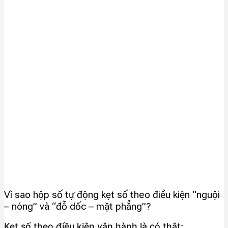
Vì sao hộp số tự động kẹt số theo điều kiện “nguội
– nóng” và “đỗ dốc – mặt phẳng”?
Kẹt số theo điều kiện vận hành là có thật;