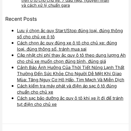
trên ô tô cho chủ xe: 7 dấu hiệu, nguyên nhân
và cách xử lý chuẩn gara
Recent Posts
Lưu ý chọn ắc quy Start/Stop đúng loại, đúng thông
số cho chủ xe ô tô
Cách chọn ắc quy đúng xe ô tô cho chủ xe: đúng
loại, đúng thông số, tránh mua sai
Cập nhật chi phí thay ắc quy ô tô theo dung lượng Ah
cho chủ xe muốn chọn đúng bình, đúng giá
Cảnh Báo Ảnh Hưởng Của Thời Tiết Nóng Lạnh Thất
Thường Đến Sức Khỏe Cho Người Dễ Mệt Khi Giao
Mùa: Tăng Nguy Cơ Hô Hấp, Tim Mạch Và Miễn Dịch
Cách kiểm tra máy phát và điện áp sạc ô tô đúng
chuẩn cho chủ xe
Cách sạc bảo dưỡng ắc quy ô tô khi xe ít đi để tránh
tụt điện cho chủ xe