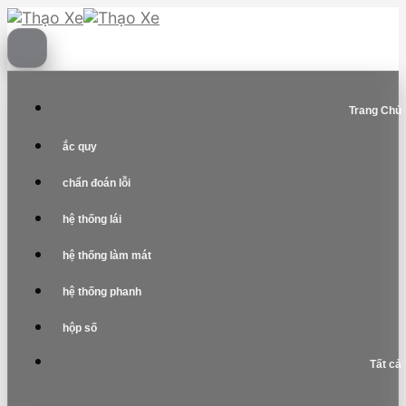
Skip
to
content
Trang Chủ
ắc quy
chẩn đoán lỗi
hệ thống lái
hệ thống làm mát
hệ thống phanh
hộp số
Tất cả