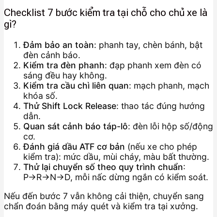
Checklist 7 bước kiểm tra tại chỗ cho chủ xe là
gì?
Đảm bảo an toàn
: phanh tay, chèn bánh, bật
đèn cảnh báo.
Kiểm tra đèn phanh
: đạp phanh xem đèn có
sáng đều hay không.
Kiểm tra cầu chì liên quan
: mạch phanh, mạch
khóa số.
Thử Shift Lock Release
: thao tác đúng hướng
dẫn.
Quan sát cảnh báo táp-lô
: đèn lỗi hộp số/động
cơ.
Đánh giá dầu ATF cơ bản
(nếu xe cho phép
kiểm tra): mức dầu, mùi cháy, màu bất thường.
Thử lại chuyển số theo quy trình chuẩn
:
P→R→N→D, mỗi nấc dừng ngắn có kiểm soát.
Nếu đến bước 7 vẫn không cải thiện, chuyển sang
chẩn đoán bằng máy quét và kiểm tra tại xưởng.