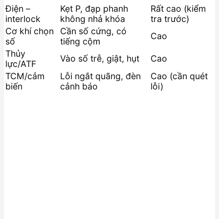
Điện –
Kẹt P, đạp phanh
Rất cao (kiểm
interlock
không nhả khóa
tra trước)
Cơ khí chọn
Cần số cứng, có
Cao
số
tiếng cộm
Thủy
Vào số trễ, giật, hụt
Cao
lực/ATF
TCM/cảm
Lỗi ngắt quãng, đèn
Cao (cần quét
biến
cảnh báo
lỗi)