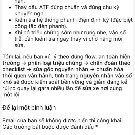
hẳn.
Thay dầu ATF đúng chuẩn và đúng chu kỳ
khuyến nghị.
Kiểm tra hệ thống phanh–điện định kỳ (đặc biệt
công tắc đèn phanh).
Khi có triệu chứng sớm như rung nhẹ, vào số
trễ, cần kiểm tra ngay thay vì chờ nặng mới
sửa.
Tóm lại, nếu bạn xử lý theo đúng flow:
an toàn hiện
trường → phân loại triệu chứng → chẩn đoán theo
checklist → sửa gốc nguyên nhân → chuẩn hóa
thói quen vận hành
, tình trạng
nguyên nhân vào số
khó
sẽ được kiểm soát bền vững và giảm đáng kể
rủi ro quay lại gara nhiều lần để
sửa xe hơi
cùng
một lỗi.
Để lại một bình luận
Email của bạn sẽ không được hiển thị công khai.
Các trường bắt buộc được đánh dấu
*