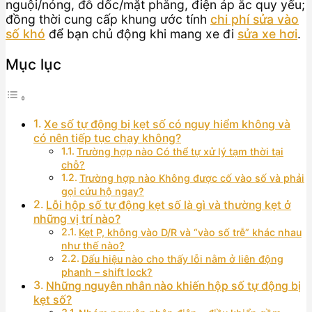
nguội/nóng, đỗ dốc/mặt phẳng, điện áp ắc quy yếu;
đồng thời cung cấp khung ước tính
chi phí sửa vào
số khó
để bạn chủ động khi mang xe đi
sửa xe hơi
.
Mục lục
Xe số tự động bị kẹt số có nguy hiểm không và
có nên tiếp tục chạy không?
Trường hợp nào Có thể tự xử lý tạm thời tại
chỗ?
Trường hợp nào Không được cố vào số và phải
gọi cứu hộ ngay?
Lỗi hộp số tự động kẹt số là gì và thường kẹt ở
những vị trí nào?
Kẹt P, không vào D/R và “vào số trễ” khác nhau
như thế nào?
Dấu hiệu nào cho thấy lỗi nằm ở liên động
phanh – shift lock?
Những nguyên nhân nào khiến hộp số tự động bị
kẹt số?