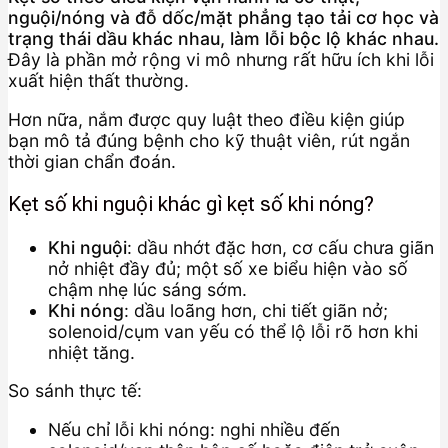
nguội/nóng và đỗ dốc/mặt phẳng tạo tải cơ học và
trạng thái dầu khác nhau, làm lỗi bộc lộ khác nhau.
Đây là phần mở rộng vi mô nhưng rất hữu ích khi lỗi
xuất hiện thất thường.
Hơn nữa, nắm được quy luật theo điều kiện giúp
bạn mô tả đúng bệnh cho kỹ thuật viên, rút ngắn
thời gian chẩn đoán.
Kẹt số khi nguội khác gì kẹt số khi nóng?
Khi nguội
: dầu nhớt đặc hơn, cơ cấu chưa giãn
nở nhiệt đầy đủ; một số xe biểu hiện vào số
chậm nhẹ lúc sáng sớm.
Khi nóng
: dầu loãng hơn, chi tiết giãn nở;
solenoid/cụm van yếu có thể lộ lỗi rõ hơn khi
nhiệt tăng.
So sánh thực tế:
Nếu chỉ lỗi khi nóng: nghi nhiều đến