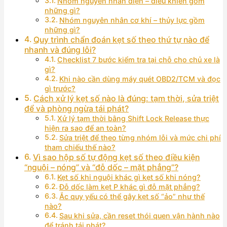
Nhóm nguyên nhân điện – điều khiển gồm
những gì?
Nhóm nguyên nhân cơ khí – thủy lực gồm
những gì?
Quy trình chẩn đoán kẹt số theo thứ tự nào để
nhanh và đúng lỗi?
Checklist 7 bước kiểm tra tại chỗ cho chủ xe là
gì?
Khi nào cần dùng máy quét OBD2/TCM và đọc
gì trước?
Cách xử lý kẹt số nào là đúng: tạm thời, sửa triệt
để và phòng ngừa tái phát?
Xử lý tạm thời bằng Shift Lock Release thực
hiện ra sao để an toàn?
Sửa triệt để theo từng nhóm lỗi và mức chi phí
tham chiếu thế nào?
Vì sao hộp số tự động kẹt số theo điều kiện
“nguội – nóng” và “đỗ dốc – mặt phẳng”?
Kẹt số khi nguội khác gì kẹt số khi nóng?
Đỗ dốc làm kẹt P khác gì đỗ mặt phẳng?
Ắc quy yếu có thể gây kẹt số “ảo” như thế
nào?
Sau khi sửa, cần reset thói quen vận hành nào
để tránh tái phát?