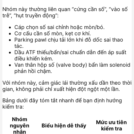
Nhóm này thường liên quan “cứng cần số”, “vào số
trễ”, “hụt truyền động”:
Cáp chọn số sai chỉnh hoặc mòn/bó.
Cơ cấu cần số mòn, kẹt cơ khí.
Parking pawl chịu tải lớn khi đỗ dốc sai thao
tác.
Dầu ATF thiếu/bẩn/sai chuẩn dẫn đến áp suất
điều khiển kém.
Van thân hộp số (valve body) bẩn làm solenoid
phản hồi chậm.
Với nhóm này, cảm giác lái thường xấu dần theo thời
gian, không phải chỉ xuất hiện đột ngột một lần.
Bảng dưới đây tóm tắt nhanh để bạn định hướng
kiểm tra:
Nhóm
Mức ưu tiên
nguyên
Biểu hiện dễ thấy
kiểm tra
nhân