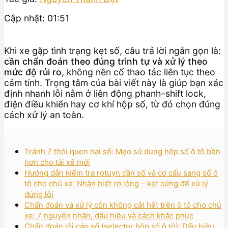
Cập nhật: 01:51
Khi xe gặp tình trạng kẹt số, câu trả lời ngắn gọn là:
cần chẩn đoán theo đúng trình tự và xử lý theo
mức độ rủi ro
, không nên cố thao tác liên tục theo
cảm tính. Trọng tâm của bài viết này là giúp bạn xác
định nhanh lỗi nằm ở liên động phanh–shift lock,
điện điều khiển hay cơ khí hộp số, từ đó chọn đúng
cách xử lý an toàn.
Tránh 7 thói quen hại số: Mẹo sử dụng hộp số ô tô bền
hơn cho tài xế mới
Hướng dẫn kiểm tra rotuyn cần số và cơ cấu sang số ô
tô cho chủ xe: Nhận biết rơ lỏng – kẹt cứng để xử lý
đúng lỗi
Chẩn đoán và xử lý côn không cắt hết trên ô tô cho chủ
xe: 7 nguyên nhân, dấu hiệu và cách khắc phục
Chẩn đoán lỗi cáp số (selector hộp số ô tô): Dấu hiệu