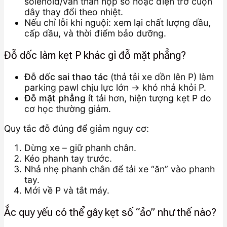
solenoid/van thân hộp số hoặc điện trở cuộn
dây thay đổi theo nhiệt.
Nếu chỉ lỗi khi nguội: xem lại chất lượng dầu,
cấp dầu, và thời điểm bảo dưỡng.
Đỗ dốc làm kẹt P khác gì đỗ mặt phẳng?
Đỗ dốc sai thao tác
(thả tải xe dồn lên P) làm
parking pawl chịu lực lớn → khó nhả khỏi P.
Đỗ mặt phẳng
ít tải hơn, hiện tượng kẹt P do
cơ học thường giảm.
Quy tắc đỗ đúng để giảm nguy cơ:
Dừng xe – giữ phanh chân.
Kéo phanh tay trước.
Nhả nhẹ phanh chân để tải xe “ăn” vào phanh
tay.
Mới về P và tắt máy.
Ắc quy yếu có thể gây kẹt số “ảo” như thế nào?