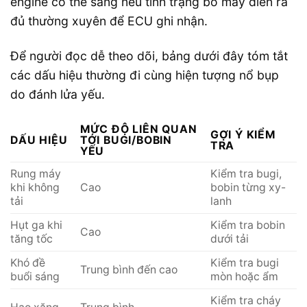
engine có thể sáng nếu tình trạng bỏ máy diễn ra
đủ thường xuyên để ECU ghi nhận.
Để người đọc dễ theo dõi, bảng dưới đây tóm tắt
các dấu hiệu thường đi cùng hiện tượng nổ bụp
do đánh lửa yếu.
MỨC ĐỘ LIÊN QUAN
GỢI Ý KIỂM
DẤU HIỆU
TỚI BUGI/BOBIN
TRA
YẾU
Rung máy
Kiểm tra bugi,
khi không
Cao
bobin từng xy-
tải
lanh
Hụt ga khi
Kiểm tra bobin
Cao
tăng tốc
dưới tải
Khó đề
Kiểm tra bugi
Trung bình đến cao
buổi sáng
mòn hoặc ẩm
Kiểm tra cháy