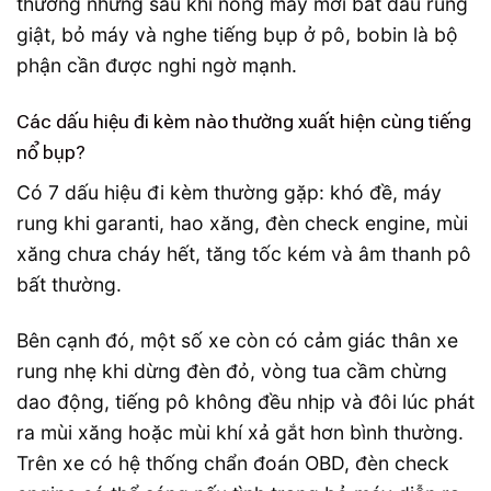
thường nhưng sau khi nóng máy mới bắt đầu rung
giật, bỏ máy và nghe tiếng bụp ở pô, bobin là bộ
phận cần được nghi ngờ mạnh.
Các dấu hiệu đi kèm nào thường xuất hiện cùng tiếng
nổ bụp?
Có 7 dấu hiệu đi kèm thường gặp: khó đề, máy
rung khi garanti, hao xăng, đèn check engine, mùi
xăng chưa cháy hết, tăng tốc kém và âm thanh pô
bất thường.
Bên cạnh đó, một số xe còn có cảm giác thân xe
rung nhẹ khi dừng đèn đỏ, vòng tua cầm chừng
dao động, tiếng pô không đều nhịp và đôi lúc phát
ra mùi xăng hoặc mùi khí xả gắt hơn bình thường.
Trên xe có hệ thống chẩn đoán OBD, đèn check