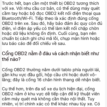
Trước hết, bạn cần một thiết bị OBD2 tương thích
với xe. Với nhu cầu cơ bản, có thể dùng máy quét
cầm tay hoặc bộ đọc OBD2 kết nối điện thoại qua
Bluetooth/Wi-Fi. Tiếp theo là xác định đúng cổng
OBD2 trên xe. Sau đó, hãy bảo đảm ắc quy còn đủ
điện, vì điện áp yếu có thể làm kết nối chập chờn
hoặc dữ liệu không ổn định. Cuối cùng, bạn nên
chuẩn bị cách ghi chú mã lỗi, chụp màn hình hoặc
lưu báo cáo để đối chiếu về sau.
Cổng OBD2 nằm ở đâu và cách nhận biết như
thế nào?
Cổng OBD2 thường nằm dưới tablo phía người lái,
gần khu vực đầu gối, hộp cầu chì hoặc dưới vô-
lăng; đây là cổng 16 chân hình thang dễ nhận biết.
Cụ thể hơn, trên đa số xe du lịch hiện đại, cổng
OBD2 nằm ở khu vực dễ tiếp cận để kỹ thuật viên
cắm máy quét mà không cần tháo nội thất. Tuy
nhiên, vị trí chính xác có thể khác nhau tùy xe. Có