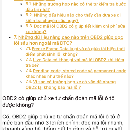
Những trường hợp nào có thể tự kiểm tra bước
đầu tại nhà?
Những dấu hiệu nào cho thấy cần đưa xe đi
kiểm tra chuyên sâu ngay?
Đọc mã lỗi OBD2 có giúp tiết kiệm chi phí sửa
xe không?
Những dữ liệu nâng cao nào trên OBD2 giúp đọc
lỗi sâu hơn ngoài mã DTC?
Freeze Frame Data là gì và có giúp tái hiện thời
điểm phát sinh lỗi không?
Live Data có khác gì với mã lỗi OBD2 khi kiểm
tra xe?
Pending code, stored code và permanent code
khác nhau như thế nào?
Vì sao có trường hợp xe có vấn đề nhưng
OBD2 lại không báo mã lỗi?
OBD2 có giúp chủ xe tự chẩn đoán mã lỗi ô tô
được không?
Có, OBD2 giúp chủ xe tự chẩn đoán mã lỗi ô tô ở
mức ban đầu nhờ 3 lợi ích chính: đọc mã lỗi nhanh,
khoanh vùng hệ thống bất thường và hỗ trợ quyết