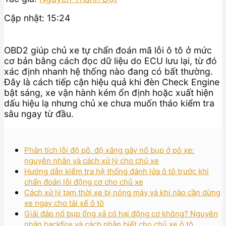
Cập nhật: 15:24
OBD2 giúp chủ xe tự chẩn đoán mã lỗi ô tô ở mức
cơ bản bằng cách đọc dữ liệu do ECU lưu lại, từ đó
xác định nhanh hệ thống nào đang có bất thường.
Đây là cách tiếp cận hiệu quả khi đèn Check Engine
bật sáng, xe vận hành kém ổn định hoặc xuất hiện
dấu hiệu lạ nhưng chủ xe chưa muốn tháo kiểm tra
sâu ngay từ đầu.
Phân tích lỗi độ pô, độ xăng gây nổ bụp ở pô xe:
nguyên nhân và cách xử lý cho chủ xe
Hướng dẫn kiểm tra hệ thống đánh lửa ô tô trước khi
chẩn đoán lỗi động cơ cho chủ xe
Cách xử lý tạm thời xe bị nóng máy và khi nào cần dừng
xe ngay cho tài xế ô tô
Giải đáp nổ bụp ống xả có hại động cơ không? Nguyên
nhân backfire và cách nhận biết cho chủ xe ô tô