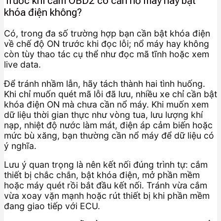
Trước khi cắm OBD2 có cần nổ máy hay bật
khóa điện không?
Có, trong đa số trường hợp bạn cần bật khóa điện
về chế độ ON trước khi đọc lỗi; nổ máy hay không
còn tùy thao tác cụ thể như đọc mã tĩnh hoặc xem
live data.
Để tránh nhầm lẫn, hãy tách thành hai tình huống.
Khi chỉ muốn quét mã lỗi đã lưu, nhiều xe chỉ cần bật
khóa điện ON mà chưa cần nổ máy. Khi muốn xem
dữ liệu thời gian thực như vòng tua, lưu lượng khí
nạp, nhiệt độ nước làm mát, điện áp cảm biến hoặc
mức bù xăng, bạn thường cần nổ máy để dữ liệu có
ý nghĩa.
Lưu ý quan trọng là nên kết nối đúng trình tự: cắm
thiết bị chắc chắn, bật khóa điện, mở phần mềm
hoặc máy quét rồi bắt đầu kết nối. Tránh vừa cắm
vừa xoay vặn mạnh hoặc rút thiết bị khi phần mềm
đang giao tiếp với ECU.