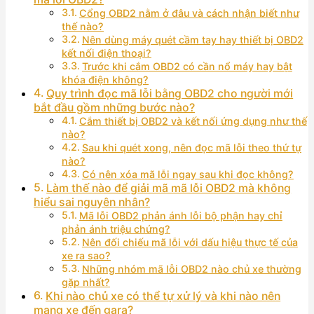
Cổng OBD2 nằm ở đâu và cách nhận biết như
thế nào?
Nên dùng máy quét cầm tay hay thiết bị OBD2
kết nối điện thoại?
Trước khi cắm OBD2 có cần nổ máy hay bật
khóa điện không?
Quy trình đọc mã lỗi bằng OBD2 cho người mới
bắt đầu gồm những bước nào?
Cắm thiết bị OBD2 và kết nối ứng dụng như thế
nào?
Sau khi quét xong, nên đọc mã lỗi theo thứ tự
nào?
Có nên xóa mã lỗi ngay sau khi đọc không?
Làm thế nào để giải mã mã lỗi OBD2 mà không
hiểu sai nguyên nhân?
Mã lỗi OBD2 phản ánh lỗi bộ phận hay chỉ
phản ánh triệu chứng?
Nên đối chiếu mã lỗi với dấu hiệu thực tế của
xe ra sao?
Những nhóm mã lỗi OBD2 nào chủ xe thường
gặp nhất?
Khi nào chủ xe có thể tự xử lý và khi nào nên
mang xe đến gara?