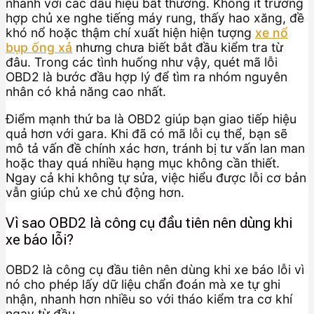
nhanh với các dấu hiệu bất thường. Không ít trường
hợp chủ xe nghe tiếng máy rung, thấy hao xăng, đề
khó nổ hoặc thậm chí xuất hiện hiện tượng
xe nổ
bụp ống xả
nhưng chưa biết bắt đầu kiểm tra từ
đâu. Trong các tình huống như vậy, quét mã lỗi
OBD2 là bước đầu hợp lý để tìm ra nhóm nguyên
nhân có khả năng cao nhất.
Điểm mạnh thứ ba là OBD2 giúp bạn giao tiếp hiệu
quả hơn với gara. Khi đã có mã lỗi cụ thể, bạn sẽ
mô tả vấn đề chính xác hơn, tránh bị tư vấn lan man
hoặc thay quá nhiều hạng mục không cần thiết.
Ngay cả khi không tự sửa, việc hiểu được lỗi cơ bản
vẫn giúp chủ xe chủ động hơn.
Vì sao OBD2 là công cụ đầu tiên nên dùng khi
xe báo lỗi?
OBD2 là công cụ đầu tiên nên dùng khi xe báo lỗi vì
nó cho phép lấy dữ liệu chẩn đoán mà xe tự ghi
nhận, nhanh hơn nhiều so với tháo kiểm tra cơ khí
ngay từ đầu.