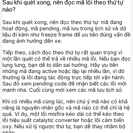
Sau khi quét xong, nên đọc mã lỗi theo thứ tự
nào?
Sau khi quét xong, nên đọc theo thứ tự: mã đang
hoạt động, mã pending, mã lưu trong lịch sử và dữ
liệu đi kèm như freeze frame để ưu tiên đúng vấn đề
đang ảnh hưởng đến xe.
Tiếp theo, cách đọc theo thứ tự rất quan trọng vì
một lần quét có thể trả về nhiều mã lỗi. Nếu bạn đọc
lung tung, bạn dễ bị dẫn sai hướng. Hãy ưu tiên
những mã đang active hoặc lặp lại nhiều lần, vì đó
thường là lỗi đang tác động trực tiếp tới vận hành.
Sau đó xem pending code để nhận biết các lỗi mới
manh nha. Cuối cùng mới xem các mã lưu lịch sử.
Khi có nhiều mã cùng lúc, nên chú ý mã nào có khả
năng là nguyên nhân gốc và mã nào có thể chỉ là hệ
quả. Ví dụ, một lỗi misfire kéo dài có thể kéo theo
lỗi hiệu suất catalytic converter hoặc lỗi cảm biến
oxy. Nếu xử lý ngược thứ tự, bạn dễ thay nhầm bộ
phận.