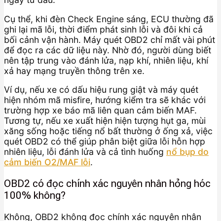
Cụ thể, khi đèn Check Engine sáng, ECU thường đã
ghi lại mã lỗi, thời điểm phát sinh lỗi và đôi khi cả
bối cảnh vận hành. Máy quét OBD2 chỉ mất vài phút
để đọc ra các dữ liệu này. Nhờ đó, người dùng biết
nên tập trung vào đánh lửa, nạp khí, nhiên liệu, khí
xả hay mạng truyền thông trên xe.
Ví dụ, nếu xe có dấu hiệu rung giật và máy quét
hiện nhóm mã misfire, hướng kiểm tra sẽ khác với
trường hợp xe báo mã liên quan cảm biến MAF.
Tương tự, nếu xe xuất hiện hiện tượng hụt ga, mùi
xăng sống hoặc tiếng nổ bất thường ở ống xả, việc
quét OBD2 có thể giúp phân biệt giữa lỗi hỗn hợp
nhiên liệu, lỗi đánh lửa và cả tình huống
nổ bụp do
cảm biến O2/MAF lỗi
.
OBD2 có đọc chính xác nguyên nhân hỏng hóc
100% không?
Không, OBD2 không đọc chính xác nguyên nhân