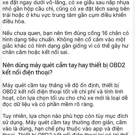
xe đặt ngay dưới vô-lăng, có xe giấu sau nắp nhựa
nhỏ gần hộp cầu chì, cũng có xe đặt lệch sang bên
trái hoặc ở khu vực trung tâm gần cụm điều khiển
điều hòa.
Nếu chưa quen, bạn nên tìm đúng cổng 16 chân có
hình dạng tiêu chuẩn. Không nên cố cắm vào một
giắc khác có hình dạng gần giống vì có thể gây hư
chân cắm hoặc kết nối sai.
Nên dùng máy quét cầm tay hay thiết bị OBD2
kết nối điện thoại?
Máy quét cầm tay thắng về độ ổn định, thiết bị
OBD2 kết nối điện thoại tốt về chi phí và tính linh
hoạt, còn lựa chọn tối ưu cho chủ xe mới là loại dễ
đọc dữ liệu và có phần mềm rõ ràng.
Tuy nhiên, lựa chọn nào phù hợp còn tùy mục đích
sử dụng. Máy quét cầm tay thường đơn giản, cắm
vào là dùng, hạn chế phụ thuộc vào app và điện
thoại. Thiết bị OBD2 kết nối điện thoại lại có lợi thế