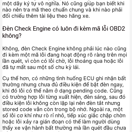
một dãy ký tự vô nghĩa. Nó cũng giúp bạn biết khi
nào nên tra mã theo chuẩn chung và khi nào phải
đối chiếu thêm tài liệu theo hãng xe.
Đèn Check Engine có luôn đi kèm mã lỗi OBD2
không?
Không, đèn Check Engine không phải lúc nào cũng
đi kèm một mã lỗi đang hoạt động rõ ràng trên mọi
lần quét, vì còn có lỗi chờ, lỗi thoáng qua hoặc lỗi
đã tự mất sau một số chu kỳ lái.
Cụ thể hơn, có những tình huống ECU ghi nhận bất
thường nhưng chưa đủ điều kiện để bật đèn ngay,
khi đó lỗi có thể nằm ở dạng pending code. Cũng
có trường hợp lỗi từng xuất hiện, đèn sáng, sau đó
điều kiện lỗi không còn lặp lại nên đèn tắt nhưng
stored code vẫn còn trong bộ nhớ. Ngoài ra, một
số lỗi cơ khí như rò rỉ nhỏ, tiếp xúc giắc chập chờn
hoặc lỗi xảy ra gián đoạn có thể làm người dùng
thấy xe vận hành bất thường mà lần quét đầu chưa