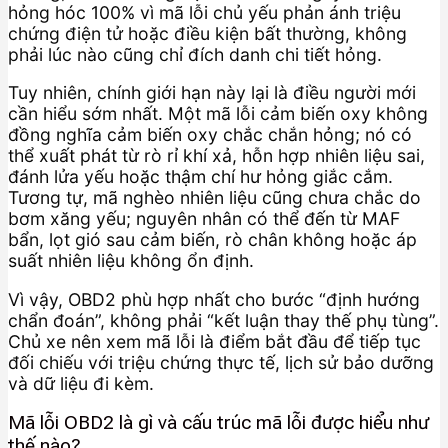
hỏng hóc 100% vì mã lỗi chủ yếu phản ánh triệu
chứng điện tử hoặc điều kiện bất thường, không
phải lúc nào cũng chỉ đích danh chi tiết hỏng.
Tuy nhiên, chính giới hạn này lại là điều người mới
cần hiểu sớm nhất. Một mã lỗi cảm biến oxy không
đồng nghĩa cảm biến oxy chắc chắn hỏng; nó có
thể xuất phát từ rò rỉ khí xả, hỗn hợp nhiên liệu sai,
đánh lửa yếu hoặc thậm chí hư hỏng giắc cắm.
Tương tự, mã nghèo nhiên liệu cũng chưa chắc do
bơm xăng yếu; nguyên nhân có thể đến từ MAF
bẩn, lọt gió sau cảm biến, rò chân không hoặc áp
suất nhiên liệu không ổn định.
Vì vậy, OBD2 phù hợp nhất cho bước “định hướng
chẩn đoán”, không phải “kết luận thay thế phụ tùng”.
Chủ xe nên xem mã lỗi là điểm bắt đầu để tiếp tục
đối chiếu với triệu chứng thực tế, lịch sử bảo dưỡng
và dữ liệu đi kèm.
Mã lỗi OBD2 là gì và cấu trúc mã lỗi được hiểu như
thế nào?