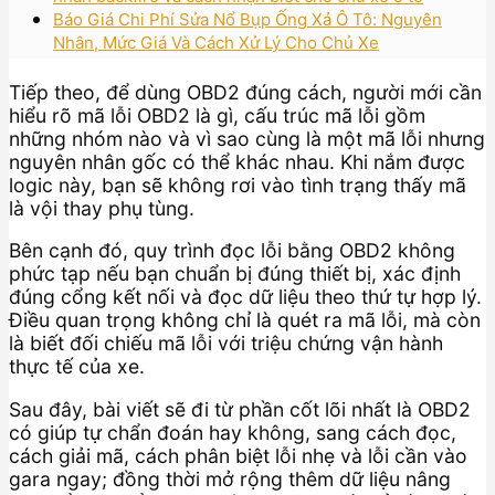
Báo Giá Chi Phí Sửa Nổ Bụp Ống Xả Ô Tô: Nguyên
Nhân, Mức Giá Và Cách Xử Lý Cho Chủ Xe
Tiếp theo, để dùng OBD2 đúng cách, người mới cần
hiểu rõ mã lỗi OBD2 là gì, cấu trúc mã lỗi gồm
những nhóm nào và vì sao cùng là một mã lỗi nhưng
nguyên nhân gốc có thể khác nhau. Khi nắm được
logic này, bạn sẽ không rơi vào tình trạng thấy mã
là vội thay phụ tùng.
Bên cạnh đó, quy trình đọc lỗi bằng OBD2 không
phức tạp nếu bạn chuẩn bị đúng thiết bị, xác định
đúng cổng kết nối và đọc dữ liệu theo thứ tự hợp lý.
Điều quan trọng không chỉ là quét ra mã lỗi, mà còn
là biết đối chiếu mã lỗi với triệu chứng vận hành
thực tế của xe.
Sau đây, bài viết sẽ đi từ phần cốt lõi nhất là OBD2
có giúp tự chẩn đoán hay không, sang cách đọc,
cách giải mã, cách phân biệt lỗi nhẹ và lỗi cần vào
gara ngay; đồng thời mở rộng thêm dữ liệu nâng