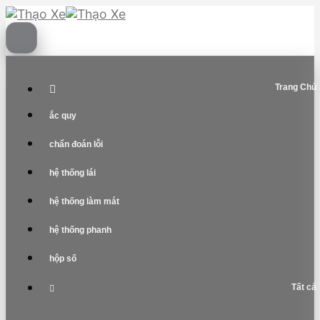
Skip
to
content
Trang Chủ
ắc quy
chẩn đoán lỗi
hệ thống lái
hệ thống làm mát
hệ thống phanh
hộp số
Tất cả