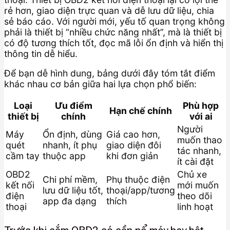
rẻ hơn, giao diện trực quan và dễ lưu dữ liệu, chia
sẻ báo cáo. Với người mới, yếu tố quan trọng không
phải là thiết bị “nhiều chức năng nhất”, mà là thiết bị
có độ tương thích tốt, đọc mã lỗi ổn định và hiển thị
thông tin dễ hiểu.
Để bạn dễ hình dung, bảng dưới đây tóm tắt điểm
khác nhau cơ bản giữa hai lựa chọn phổ biến:
Loại
Ưu điểm
Phù hợp
Hạn chế chính
thiết bị
chính
với ai
Người
Máy
Ổn định, dùng
Giá cao hơn,
muốn thao
quét
nhanh, ít phụ
giao diện đôi
tác nhanh,
cầm tay
thuộc app
khi đơn giản
ít cài đặt
OBD2
Chủ xe
Chi phí mềm,
Phụ thuộc điện
kết nối
mới muốn
lưu dữ liệu tốt,
thoại/app/tương
điện
theo dõi
app đa dạng
thích
thoại
linh hoạt