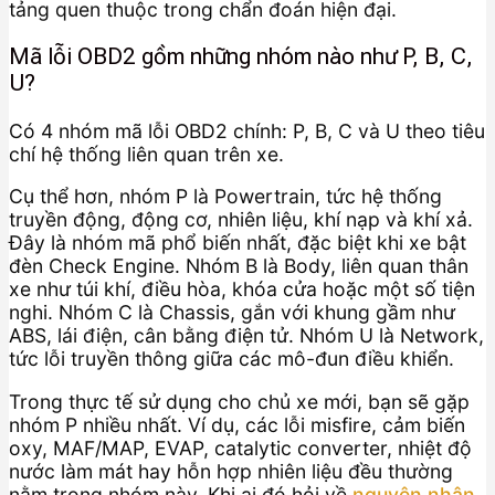
tảng quen thuộc trong chẩn đoán hiện đại.
Mã lỗi OBD2 gồm những nhóm nào như P, B, C,
U?
Có 4 nhóm mã lỗi OBD2 chính: P, B, C và U theo tiêu
chí hệ thống liên quan trên xe.
Cụ thể hơn, nhóm P là Powertrain, tức hệ thống
truyền động, động cơ, nhiên liệu, khí nạp và khí xả.
Đây là nhóm mã phổ biến nhất, đặc biệt khi xe bật
đèn Check Engine. Nhóm B là Body, liên quan thân
xe như túi khí, điều hòa, khóa cửa hoặc một số tiện
nghi. Nhóm C là Chassis, gắn với khung gầm như
ABS, lái điện, cân bằng điện tử. Nhóm U là Network,
tức lỗi truyền thông giữa các mô-đun điều khiển.
Trong thực tế sử dụng cho chủ xe mới, bạn sẽ gặp
nhóm P nhiều nhất. Ví dụ, các lỗi misfire, cảm biến
oxy, MAF/MAP, EVAP, catalytic converter, nhiệt độ
nước làm mát hay hỗn hợp nhiên liệu đều thường
nằm trong nhóm này. Khi ai đó hỏi về
nguyên nhân