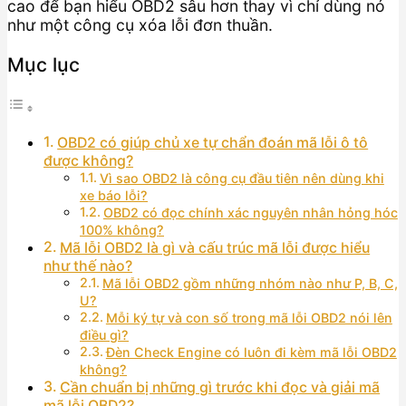
cao để bạn hiểu OBD2 sâu hơn thay vì chỉ dùng nó
như một công cụ xóa lỗi đơn thuần.
Mục lục
OBD2 có giúp chủ xe tự chẩn đoán mã lỗi ô tô
được không?
Vì sao OBD2 là công cụ đầu tiên nên dùng khi
xe báo lỗi?
OBD2 có đọc chính xác nguyên nhân hỏng hóc
100% không?
Mã lỗi OBD2 là gì và cấu trúc mã lỗi được hiểu
như thế nào?
Mã lỗi OBD2 gồm những nhóm nào như P, B, C,
U?
Mỗi ký tự và con số trong mã lỗi OBD2 nói lên
điều gì?
Đèn Check Engine có luôn đi kèm mã lỗi OBD2
không?
Cần chuẩn bị những gì trước khi đọc và giải mã
mã lỗi OBD2?