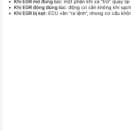
Khi EGR mở đúng lúc:
một phần khí xả “trơ” quay lạ
Khi EGR đóng đúng lúc:
động cơ cần không khí sạch 
Khi EGR bị kẹt:
ECU vẫn “ra lệnh”, nhưng cơ cấu không 