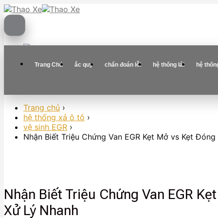
Skip
to
content
Trang Chủ
ắc quy
chẩn đoán lỗi
hệ thống lái
hệ thốn
Trang chủ
›
hệ thống xả ô tô
›
vệ sinh EGR
›
Nhận Biết Triệu Chứng Van EGR Kẹt Mở vs Kẹt Đóng
Nhận Biết Triệu Chứng Van EGR Kẹ
Xử Lý Nhanh