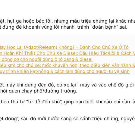
ật, hụt ga hoặc báo lỗi, nhưng
mẫu triệu chứng
lại khác nh
ệt đúng
để khoanh vùng lỗi nhanh, tránh “đoán bệnh” sai.
ay Học Lại (Adapt/Relearn) Không? – Dành Cho Chủ Xe Ô Tô
n Hoàn Khí Thải) Cho Chủ Xe Diesel: Dấu Hiệu Tắc/Lỗi & Cách 
g động cơ cho người dùng ô tô xăng & diesel
hiêu km) cho chủ xe: mốc khuyến nghị theo điều kiện vận hành 
quy trình khiến kẹt/hỏng & cách làm đúng cho người tự vệ sinh
ết máy khi dừng đèn đỏ, có xe lại ì máy và vào chế độ giới
 thói quen chạy phố/đường trường.
heo thứ tự “từ dễ đến khó”, giúp bạn biết khi nào chỉ cần l
ẹt đóng”, sau đó mới bước sang so sánh triệu chứng, nguyên