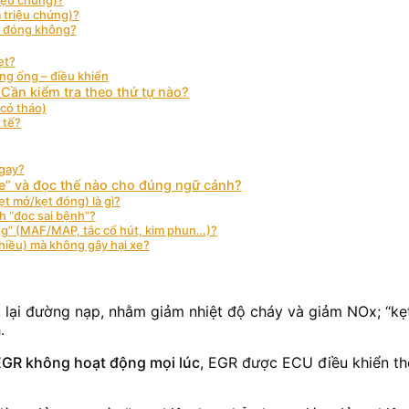
 triệu chứng)?
ẹt đóng không?
ẹt?
ng ống – điều khiển
 Cần kiểm tra theo thứ tự nào?
có tháo)
 tế?
ngay?
e” và đọc thế nào cho đúng ngữ cảnh?
t mở/kẹt đóng) là gì?
h “đọc sai bệnh”?
ứng” (MAF/MAP, tắc cổ hút, kim phun…)?
hiều) mà không gây hại xe?
lại đường nạp, nhằm giảm nhiệt độ cháy và giảm NOx; “kẹt 
.
EGR không hoạt động mọi lúc
, EGR được ECU điều khiển theo