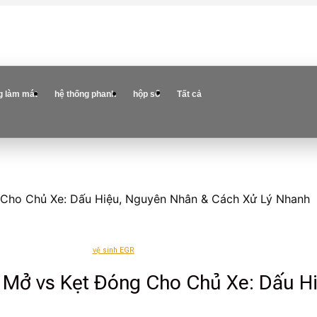
g làm mát
hệ thống phanh
hộp số
Tất cả
 Cho Chủ Xe: Dấu Hiệu, Nguyên Nhân & Cách Xử Lý Nhanh
vệ sinh EGR
t Mở vs Kẹt Đóng Cho Chủ Xe: Dấu 