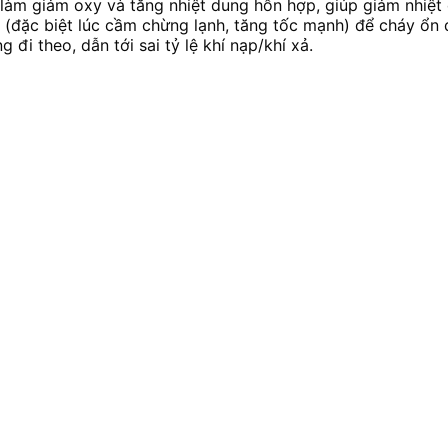
i làm giảm oxy và tăng nhiệt dung hỗn hợp, giúp giảm nhiệt
(đặc biệt lúc cầm chừng lạnh, tăng tốc mạnh) để cháy ổn đ
đi theo, dẫn tới sai tỷ lệ khí nạp/khí xả.