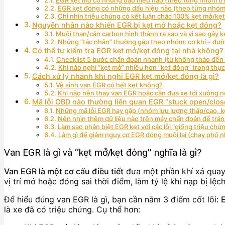
EGR kẹt đóng có những dấu hiệu nào (theo từng nhóm
Chỉ nhìn triệu chứng có kết luận chắc 100% kẹt mở/k
Nguyên nhân nào khiến EGR bị kẹt mở hoặc kẹt đóng?
Muội than/cặn carbon hình thành ra sao và vì sao gây k
Những “tác nhân” thường gặp theo nhóm: cơ khí – đườ
Có thể tự kiểm tra EGR kẹt mở/kẹt đóng tại nhà không?
Checklist 5 bước chẩn đoán nhanh (từ không tháo đến 
Khi nào nghi “kẹt mở” nhiều hơn “kẹt đóng” trong thực
Cách xử lý nhanh khi nghi EGR kẹt mở/kẹt đóng là gì?
Vệ sinh van EGR có hết kẹt không?
Khi nào nên thay van EGR hoặc cần đưa xe tới xưởng 
Mã lỗi OBD nào thường liên quan EGR “stuck open/clos
Những mã lỗi EGR hay gặp (nhóm lưu lượng thấp/cao, kẹ
Nên nhìn thêm dữ liệu nào trên máy chẩn đoán để trán
Làm sao phân biệt EGR kẹt với các lỗi “giống triệu ch
Làm gì để giảm nguy cơ EGR đóng muội lại (chạy phố n
Van EGR là gì và “kẹt mở/kẹt đóng” nghĩa là gì?
Van EGR là một cơ cấu điều tiết
đưa một phần khí xả quay 
vị trí mở hoặc đóng sai thời điểm, làm tỷ lệ khí nạp bị lệch
Để hiểu đúng van EGR là gì, bạn cần nắm 3 điểm cốt lõi:
là xe đã có triệu chứng. Cụ thể hơn: