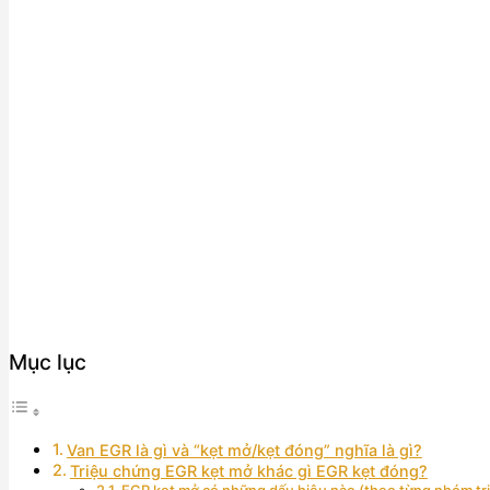
Mục lục
Van EGR là gì và “kẹt mở/kẹt đóng” nghĩa là gì?
Triệu chứng EGR kẹt mở khác gì EGR kẹt đóng?
EGR kẹt mở có những dấu hiệu nào (theo từng nhóm tr