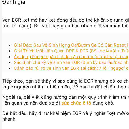
Đánh giá
Van EGR kẹt mở hay kẹt đóng đều có thể khiến xe rung gi
tốc, tải nặng). Bài viết này giúp bạn
nhận biết và phân bi
Giải Đáp: Sau Vệ Sinh Họng Ga/Bướm Ga Có Cần Reset H
Giải Thích Mối Liên Quan DPF & EGR (Bộ Lọc Muội + Tuầ
Áp dụng 9 mẹo ngăn tích tụ cặn carbon (muội than) tron
Xác định chu kỳ vệ sinh van EGR (định kỳ bao lâu/bao n
Cảnh báo rủi ro vệ sinh van EGR sai cách: 7 lỗi “ngược” 
Tiếp theo, bạn sẽ thấy vì sao cùng là EGR nhưng có xe ch
logic nguyên nhân → biểu hiện
, để bạn tự đối chiếu theo
Ngoài ra, bài viết cũng hướng dẫn một quy trình kiểm tra t
liên quan và nên đưa xe đi
sửa chữa ô tô
đúng chỗ.
Để bắt đầu, hãy đi từ khái niệm EGR và ý nghĩa “kẹt mở/k
nhanh.