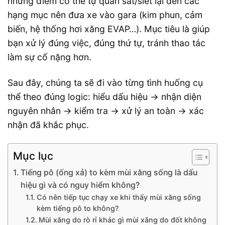
những điểm có thể tự quan sát/siết lại đến các
hạng mục nên đưa xe vào gara (kim phun, cảm
biến, hệ thống hơi xăng EVAP…). Mục tiêu là giúp
bạn xử lý đúng việc, đúng thứ tự, tránh thao tác
làm sự cố nặng hơn.
Sau đây, chúng ta sẽ đi vào từng tình huống cụ
thể theo đúng logic: hiểu dấu hiệu → nhận diện
nguyên nhân → kiểm tra → xử lý an toàn → xác
nhận đã khắc phục.
Mục lục
Tiếng pô (ống xả) to kèm mùi xăng sống là dấu
hiệu gì và có nguy hiểm không?
Có nên tiếp tục chạy xe khi thấy mùi xăng sống
kèm tiếng pô to không?
Mùi xăng do rò rỉ khác gì mùi xăng do đốt không