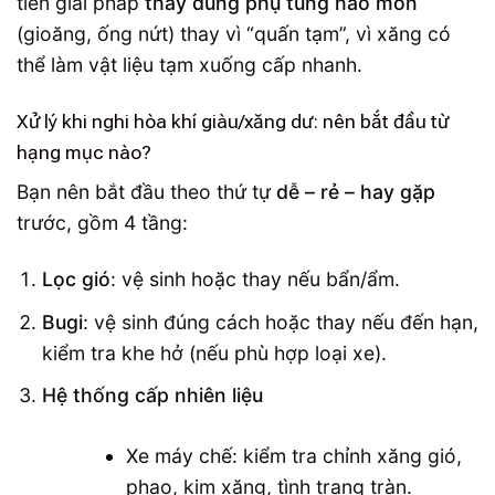
tiên giải pháp
thay đúng phụ tùng hao mòn
(gioăng, ống nứt) thay vì “quấn tạm”, vì xăng có
thể làm vật liệu tạm xuống cấp nhanh.
Xử lý khi nghi hòa khí giàu/xăng dư: nên bắt đầu từ
hạng mục nào?
Bạn nên bắt đầu theo thứ tự
dễ – rẻ – hay gặp
trước, gồm 4 tầng:
Lọc gió
: vệ sinh hoặc thay nếu bẩn/ẩm.
Bugi
: vệ sinh đúng cách hoặc thay nếu đến hạn,
kiểm tra khe hở (nếu phù hợp loại xe).
Hệ thống cấp nhiên liệu
Xe máy chế: kiểm tra chỉnh xăng gió,
phao, kim xăng, tình trạng tràn.