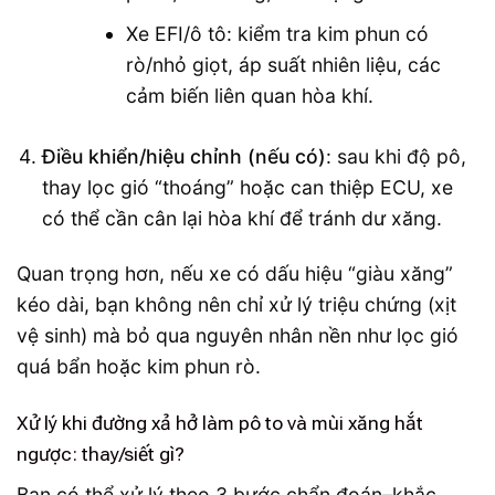
Xe EFI/ô tô: kiểm tra kim phun có
rò/nhỏ giọt, áp suất nhiên liệu, các
cảm biến liên quan hòa khí.
Điều khiển/hiệu chỉnh (nếu có)
: sau khi độ pô,
thay lọc gió “thoáng” hoặc can thiệp ECU, xe
có thể cần cân lại hòa khí để tránh dư xăng.
Quan trọng hơn, nếu xe có dấu hiệu “giàu xăng”
kéo dài, bạn không nên chỉ xử lý triệu chứng (xịt
vệ sinh) mà bỏ qua nguyên nhân nền như lọc gió
quá bẩn hoặc kim phun rò.
Xử lý khi đường xả hở làm pô to và mùi xăng hắt
ngược: thay/siết gì?
Bạn có thể xử lý theo 3 bước chẩn đoán–khắc