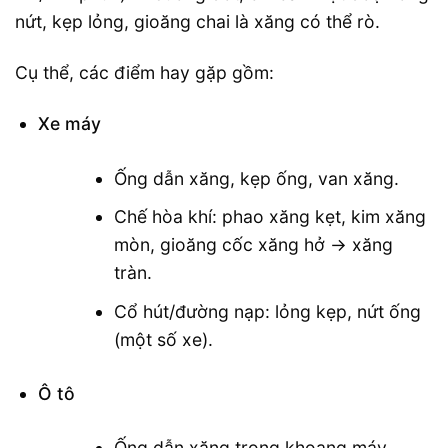
nứt, kẹp lỏng, gioăng chai là xăng có thể rò.
Cụ thể, các điểm hay gặp gồm:
Xe máy
Ống dẫn xăng, kẹp ống, van xăng.
Chế hòa khí: phao xăng kẹt, kim xăng
mòn, gioăng cốc xăng hở → xăng
tràn.
Cổ hút/đường nạp: lỏng kẹp, nứt ống
(một số xe).
Ô tô
Ống dẫn xăng trong khoang máy,