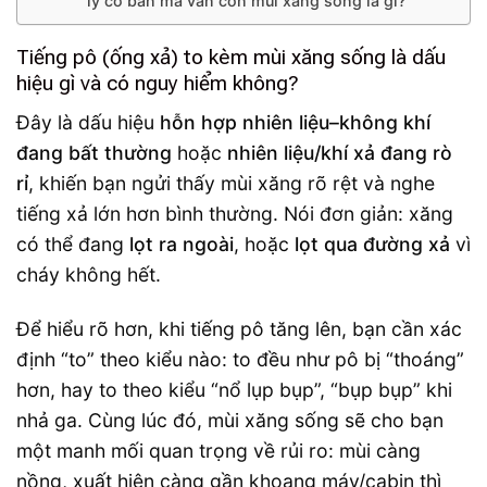
lý cơ bản mà vẫn còn mùi xăng sống là gì?
Tiếng pô (ống xả) to kèm mùi xăng sống là dấu
hiệu gì và có nguy hiểm không?
Đây là dấu hiệu
hỗn hợp nhiên liệu–không khí
đang bất thường
hoặc
nhiên liệu/khí xả đang rò
rỉ
, khiến bạn ngửi thấy mùi xăng rõ rệt và nghe
tiếng xả lớn hơn bình thường. Nói đơn giản: xăng
có thể đang
lọt ra ngoài
, hoặc
lọt qua đường xả
vì
cháy không hết.
Để hiểu rõ hơn, khi tiếng pô tăng lên, bạn cần xác
định “to” theo kiểu nào: to đều như pô bị “thoáng”
hơn, hay to theo kiểu “nổ lụp bụp”, “bụp bụp” khi
nhả ga. Cùng lúc đó, mùi xăng sống sẽ cho bạn
một manh mối quan trọng về rủi ro: mùi càng
nồng, xuất hiện càng gần khoang máy/cabin thì