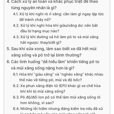
Cách xử lý an toàn và khắc phục triệt để theo
từng nguyên nhân là gì?
Xử lý khi nghi rò rỉ xăng: cần làm gì ngay lập tức
để tránh cháy nổ?
Xử lý khi nghi hòa khí giàu/xăng dư: nên bắt
đầu từ hạng mục nào?
Xử lý khi đường xả hở làm pô to và mùi xăng
hắt ngược: thay/siết gì?
Sau khi sửa xong, làm sao biết xe đã hết mùi
xăng sống và pô trở lại bình thường?
Các tình huống “dễ hiểu lầm” khiến tiếng pô to
và mùi xăng sống nặng hơn là gì?
Hòa khí “giàu xăng” và “nghèo xăng” khác nhau
thế nào về tiếng pô, mùi và độ bốc?
Xe phun xăng điện tử (EFI) khác gì xe chế hòa
khí khi bị mùi xăng sống?
Pô độ/đổi lon pô có thể làm mùi xăng sống rõ
hơn không, vì sao?
Những lỗi hiếm nhưng đáng kiểm tra nếu đã xử