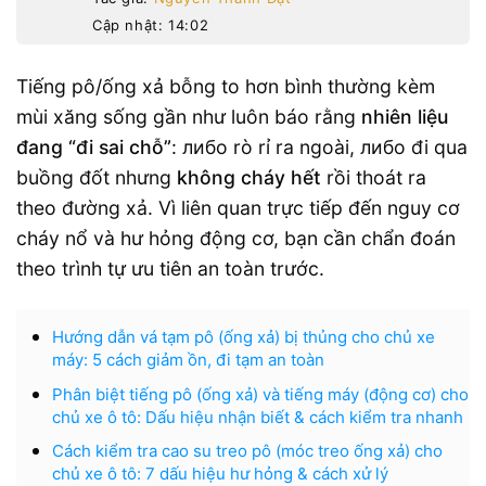
Cập nhật: 14:02
Tiếng pô/ống xả bỗng to hơn bình thường kèm
mùi xăng sống gần như luôn báo rằng
nhiên liệu
đang “đi sai chỗ”
: либо rò rỉ ra ngoài, либо đi qua
buồng đốt nhưng
không cháy hết
rồi thoát ra
theo đường xả. Vì liên quan trực tiếp đến nguy cơ
cháy nổ và hư hỏng động cơ, bạn cần chẩn đoán
theo trình tự ưu tiên an toàn trước.
Hướng dẫn vá tạm pô (ống xả) bị thủng cho chủ xe
máy: 5 cách giảm ồn, đi tạm an toàn
Phân biệt tiếng pô (ống xả) và tiếng máy (động cơ) cho
chủ xe ô tô: Dấu hiệu nhận biết & cách kiểm tra nhanh
Cách kiểm tra cao su treo pô (móc treo ống xả) cho
chủ xe ô tô: 7 dấu hiệu hư hỏng & cách xử lý