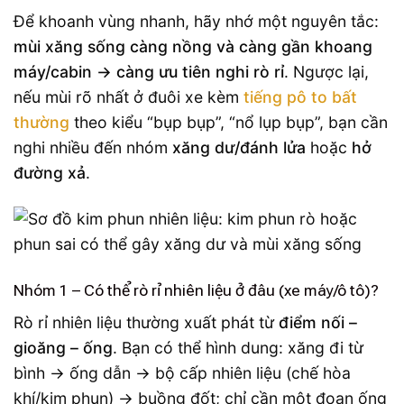
Để khoanh vùng nhanh, hãy nhớ một nguyên tắc:
mùi xăng sống càng nồng và càng gần khoang
máy/cabin → càng ưu tiên nghi rò rỉ
. Ngược lại,
nếu mùi rõ nhất ở đuôi xe kèm
tiếng pô to bất
thường
theo kiểu “bụp bụp”, “nổ lụp bụp”, bạn cần
nghi nhiều đến nhóm
xăng dư/đánh lửa
hoặc
hở
đường xả
.
Nhóm 1 – Có thể rò rỉ nhiên liệu ở đâu (xe máy/ô tô)?
Rò rỉ nhiên liệu thường xuất phát từ
điểm nối –
gioăng – ống
. Bạn có thể hình dung: xăng đi từ
bình → ống dẫn → bộ cấp nhiên liệu (chế hòa
khí/kim phun) → buồng đốt; chỉ cần một đoạn ống