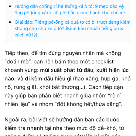
Hướng dẫn chống rỉ hệ thống xả ô tô: 9 mẹo bảo vệ
ống pô (ống xả) + cổ pô–bầu giảm thanh cho chủ xe
Giải đáp: Tiếng pô/ống xả quá to có bị trượt đăng kiểm
không cho chủ xe ô tô? (Kèm tiêu chuẩn tiếng ồn &
cách xử lý)
Tiếp theo, để tìm đúng nguyên nhân mà không
“đoán mò”, bạn nên bám theo một checklist
khoanh vùng:
mùi xuất phát từ đâu
,
xuất hiện lúc
nào
, và
đi kèm dấu hiệu gì
(hao xăng, hụp ga, khó
nổ, rung giật, khói bất thường…). Cách tiếp cận
này giúp bạn phân biệt nhanh giữa nhóm “rò rỉ
nhiên liệu” và nhóm “đốt không hết/thừa xăng”.
Ngoài ra, bài viết sẽ hướng dẫn bạn
các bước
kiểm tra nhanh tại nhà
theo mức độ dễ–khó, từ