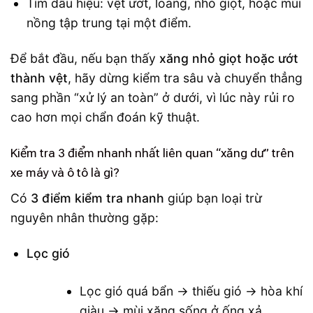
Tìm dấu hiệu: vệt ướt, loang, nhỏ giọt, hoặc mùi
nồng tập trung tại một điểm.
Để bắt đầu, nếu bạn thấy
xăng nhỏ giọt hoặc ướt
thành vệt
, hãy dừng kiểm tra sâu và chuyển thẳng
sang phần “xử lý an toàn” ở dưới, vì lúc này rủi ro
cao hơn mọi chẩn đoán kỹ thuật.
Kiểm tra 3 điểm nhanh nhất liên quan “xăng dư” trên
xe máy và ô tô là gì?
Có
3 điểm kiểm tra nhanh
giúp bạn loại trừ
nguyên nhân thường gặp:
Lọc gió
Lọc gió quá bẩn → thiếu gió → hòa khí
giàu → mùi xăng sống ở ống xả.