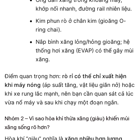
khớp nối nhanh, đường rail nhiên liệu.
Kim phun rò ở chân kim (gioăng O-
ring chai).
Nắp bình xăng lỏng/hỏng gioăng; hệ
thống hơi xăng (EVAP) có thể gây mùi
xăng.
Điểm quan trọng hơn:
rò rỉ có thể chỉ xuất hiện
khi máy nóng
(áp suất tăng, vật liệu giãn nở) hoặc
khi xe rung lắc mạnh, nên bạn cần quan sát cả lúc
vừa nổ máy và sau khi chạy một đoạn ngắn.
Nhóm 2 – Vì sao hòa khí thừa xăng (giàu) khiến mùi
xăng sống rõ hơn?
Hòa khí “giàu” nghĩa là
xăng nhiều hơn lượng