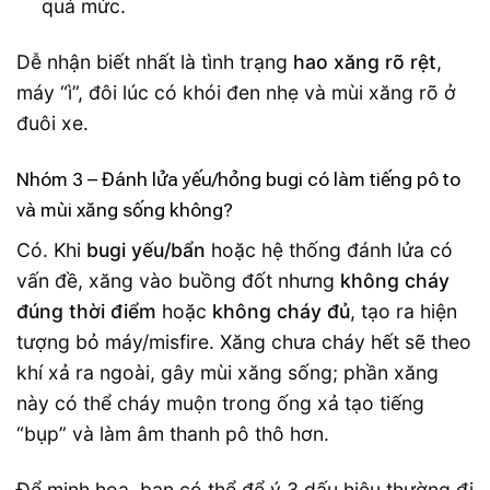
quá mức.
Dễ nhận biết nhất là tình trạng
hao xăng rõ rệt
,
máy “ì”, đôi lúc có khói đen nhẹ và mùi xăng rõ ở
đuôi xe.
Nhóm 3 – Đánh lửa yếu/hỏng bugi có làm tiếng pô to
và mùi xăng sống không?
Có. Khi
bugi yếu/bẩn
hoặc hệ thống đánh lửa có
vấn đề, xăng vào buồng đốt nhưng
không cháy
đúng thời điểm
hoặc
không cháy đủ
, tạo ra hiện
tượng bỏ máy/misfire. Xăng chưa cháy hết sẽ theo
khí xả ra ngoài, gây mùi xăng sống; phần xăng
này có thể cháy muộn trong ống xả tạo tiếng
“bụp” và làm âm thanh pô thô hơn.
Để minh họa, bạn có thể để ý 3 dấu hiệu thường đi