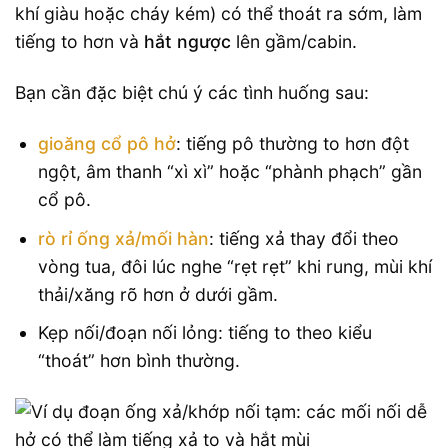
khí giàu hoặc cháy kém) có thể thoát ra sớm, làm
tiếng to hơn và
hắt ngược
lên gầm/cabin.
Bạn cần đặc biệt chú ý các tình huống sau:
gioăng cổ pô hở
: tiếng pô thường to hơn đột
ngột, âm thanh “xì xì” hoặc “phành phạch” gần
cổ pô.
rò rỉ ống xả/mối hàn
: tiếng xả thay đổi theo
vòng tua, đôi lúc nghe “rẹt rẹt” khi rung, mùi khí
thải/xăng rõ hơn ở dưới gầm.
Kẹp nối/đoạn nối lỏng: tiếng to theo kiểu
“thoát” hơn bình thường.