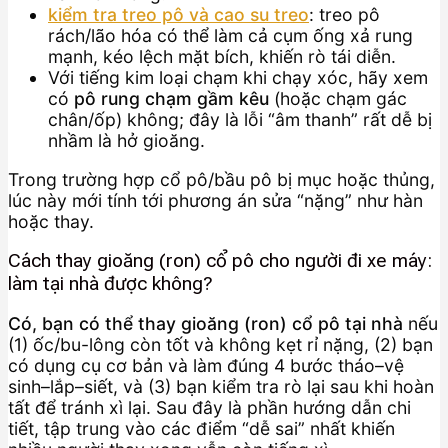
kiểm tra treo pô và cao su treo
: treo pô
rách/lão hóa có thể làm cả cụm ống xả rung
mạnh, kéo lệch mặt bích, khiến rò tái diễn.
Với tiếng kim loại chạm khi chạy xóc, hãy xem
có
pô rung chạm gầm kêu
(hoặc chạm gác
chân/ốp) không; đây là lỗi “âm thanh” rất dễ bị
nhầm là hở gioăng.
Trong trường hợp cổ pô/bầu pô bị mục hoặc thủng,
lúc này mới tính tới phương án sửa “nặng” như hàn
hoặc thay.
Cách thay gioăng (ron) cổ pô cho người đi xe máy:
làm tại nhà được không?
Có, bạn có thể thay gioăng (ron) cổ pô tại nhà
nếu
(1) ốc/bu-lông còn tốt và không kẹt rỉ nặng, (2) bạn
có dụng cụ cơ bản và làm đúng 4 bước tháo–vệ
sinh–lắp–siết, và (3) bạn kiểm tra rò lại sau khi hoàn
tất để tránh xì lại. Sau đây là phần hướng dẫn chi
tiết, tập trung vào các điểm “dễ sai” nhất khiến