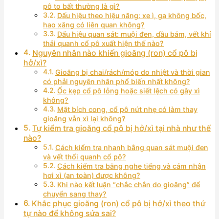
pô to bất thường là gì?
Dấu hiệu theo hiệu năng: xe ì, ga không bốc,
hao xăng có liên quan không?
Dấu hiệu quan sát: muội đen, dầu bám, vết khí
thải quanh cổ pô xuất hiện thế nào?
Nguyên nhân nào khiến gioăng (ron) cổ pô bị
hở/xì?
Gioăng bị chai/rách/móp do nhiệt và thời gian
có phải nguyên nhân phổ biến nhất không?
Ốc kẹp cổ pô lỏng hoặc siết lệch có gây xì
không?
Mặt bích cong, cổ pô nứt nhẹ có làm thay
gioăng vẫn xì lại không?
Tự kiểm tra gioăng cổ pô bị hở/xì tại nhà như thế
nào?
Cách kiểm tra nhanh bằng quan sát muội đen
và vết thổi quanh cổ pô?
Cách kiểm tra bằng nghe tiếng và cảm nhận
hơi xì (an toàn) được không?
Khi nào kết luận “chắc chắn do gioăng” để
chuyển sang thay?
Khắc phục gioăng (ron) cổ pô bị hở/xì theo thứ
tự nào để không sửa sai?