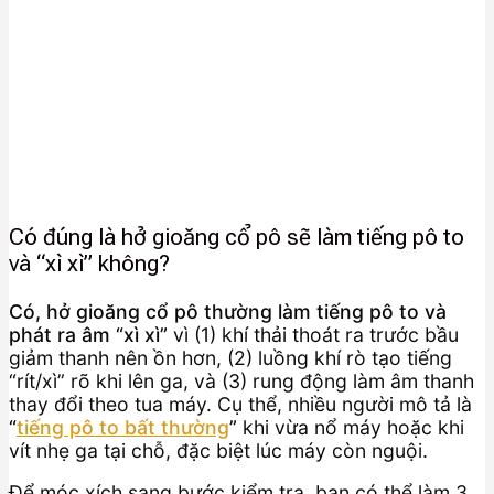
Có đúng là hở gioăng cổ pô sẽ làm tiếng pô to
và “xì xì” không?
Có, hở gioăng cổ pô thường làm tiếng pô to và
phát ra âm “xì xì”
vì (1) khí thải thoát ra trước bầu
giảm thanh nên ồn hơn, (2) luồng khí rò tạo tiếng
“rít/xì” rõ khi lên ga, và (3) rung động làm âm thanh
thay đổi theo tua máy. Cụ thể, nhiều người mô tả là
“
tiếng pô to bất thường
”
khi vừa nổ máy hoặc khi
vít nhẹ ga tại chỗ, đặc biệt lúc máy còn nguội.
Để móc xích sang bước kiểm tra, bạn có thể làm 3