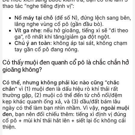
thao tác “nghe tiếng định vị”:
Nổ máy tại chỗ
(để số N), đứng lệch sang bên,
lắng nghe vùng cổ pô (gần đầu bò).
Vít ga nhẹ
: nếu hở gioăng, tiếng xì sẽ “đi theo
ga”, rõ nhất khi tăng/giảm ga đột ngột.
Chú ý an toàn
: không áp tai sát, không chạm
tay gần cổ pô đang nóng.
Có thấy muội đen quanh cổ pô là chắc chắn hở
gioăng không?
Có thể, nhưng không phải lúc nào cũng “chắc
chắn”
vì (1) muội đen là dấu hiệu rò khí thải rất
thường gặp, (2) muội có thể đến từ chỗ nối/đệm
kẹp khác quanh ống xả, và (3) dầu/đất bám lâu
ngày có thể làm bạn nhìn nhầm. Vì vậy,
ngoài muội
đen
, bạn nên đối chiếu thêm: tiếng xì định vị đúng
cổ pô + mùi khí thải hắt lên + siết lại ốc không cải
thiện.