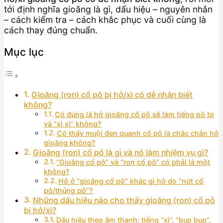
tới định nghĩa gioăng là gì, dấu hiệu – nguyên nhân
– cách kiểm tra – cách khắc phục và cuối cùng là
cách thay đúng chuẩn.
Mục lục
Gioăng (ron) cổ pô bị hở/xì có dễ nhận biết
không?
Có đúng là hở gioăng cổ pô sẽ làm tiếng pô to
và “xì xì” không?
Có thấy muội đen quanh cổ pô là chắc chắn hở
gioăng không?
Gioăng (ron) cổ pô là gì và nó làm nhiệm vụ gì?
“Gioăng cổ pô” và “ron cổ pô” có phải là một
không?
Hở ở “gioăng cổ pô” khác gì hở do “nứt cổ
pô/thủng pô”?
Những dấu hiệu nào cho thấy gioăng (ron) cổ pô
bị hở/xì?
Dấu hiệu theo âm thanh: tiếng “xì”, “bụp bụp”,