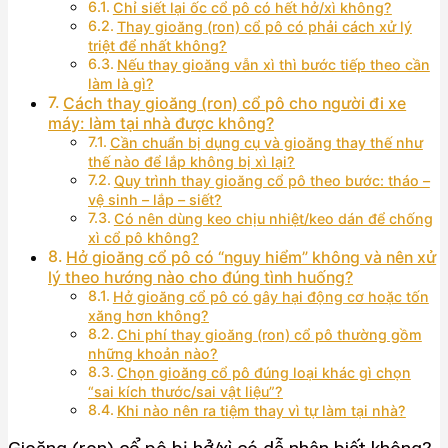
Chỉ siết lại ốc cổ pô có hết hở/xì không?
Thay gioăng (ron) cổ pô có phải cách xử lý
triệt để nhất không?
Nếu thay gioăng vẫn xì thì bước tiếp theo cần
làm là gì?
Cách thay gioăng (ron) cổ pô cho người đi xe
máy: làm tại nhà được không?
Cần chuẩn bị dụng cụ và gioăng thay thế như
thế nào để lắp không bị xì lại?
Quy trình thay gioăng cổ pô theo bước: tháo –
vệ sinh – lắp – siết?
Có nên dùng keo chịu nhiệt/keo dán để chống
xì cổ pô không?
Hở gioăng cổ pô có “nguy hiểm” không và nên xử
lý theo hướng nào cho đúng tình huống?
Hở gioăng cổ pô có gây hại động cơ hoặc tốn
xăng hơn không?
Chi phí thay gioăng (ron) cổ pô thường gồm
những khoản nào?
Chọn gioăng cổ pô đúng loại khác gì chọn
“sai kích thước/sai vật liệu”?
Khi nào nên ra tiệm thay vì tự làm tại nhà?