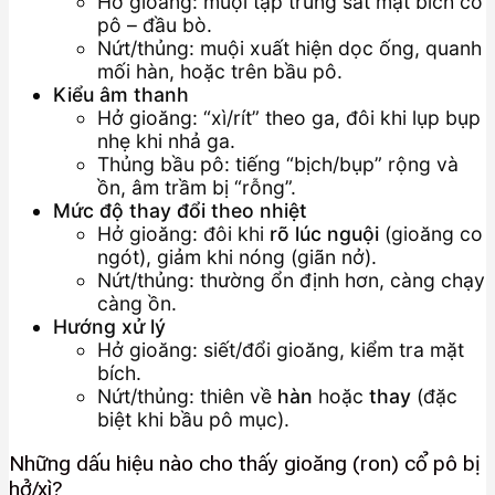
Hở gioăng: muội tập trung sát mặt bích cổ
pô – đầu bò.
Nứt/thủng: muội xuất hiện dọc ống, quanh
mối hàn, hoặc trên bầu pô.
Kiểu âm thanh
Hở gioăng: “xì/rít” theo ga, đôi khi lụp bụp
nhẹ khi nhả ga.
Thủng bầu pô: tiếng “bịch/bụp” rộng và
ồn, âm trầm bị “rỗng”.
Mức độ thay đổi theo nhiệt
Hở gioăng: đôi khi
rõ lúc nguội
(gioăng co
ngót), giảm khi nóng (giãn nở).
Nứt/thủng: thường ổn định hơn, càng chạy
càng ồn.
Hướng xử lý
Hở gioăng: siết/đổi gioăng, kiểm tra mặt
bích.
Nứt/thủng: thiên về
hàn
hoặc
thay
(đặc
biệt khi bầu pô mục).
Những dấu hiệu nào cho thấy gioăng (ron) cổ pô bị
hở/xì?