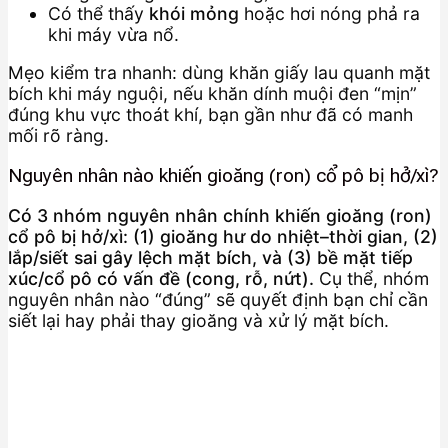
Có thể thấy
khói mỏng
hoặc hơi nóng phả ra
khi máy vừa nổ.
Mẹo kiểm tra nhanh: dùng khăn giấy lau quanh mặt
bích khi máy nguội, nếu khăn dính muội đen “mịn”
đúng khu vực thoát khí, bạn gần như đã có manh
mối rõ ràng.
Nguyên nhân nào khiến gioăng (ron) cổ pô bị hở/xì?
Có 3 nhóm nguyên nhân chính khiến gioăng (ron)
cổ pô bị hở/xì: (1) gioăng hư do nhiệt–thời gian, (2)
lắp/siết sai gây lệch mặt bích, và (3) bề mặt tiếp
xúc/cổ pô có vấn đề (cong, rỗ, nứt).
Cụ thể, nhóm
nguyên nhân nào “đúng” sẽ quyết định bạn chỉ cần
siết lại hay phải thay gioăng và xử lý mặt bích.