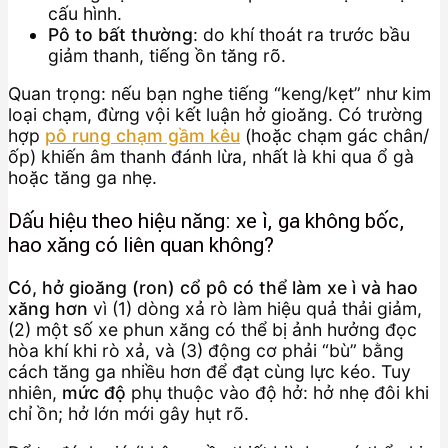
cấu hình.
Pô to bất thường
: do khí thoát ra trước bầu
giảm thanh, tiếng ồn tăng rõ.
Quan trọng: nếu bạn nghe tiếng “keng/kẹt” như kim
loại chạm, đừng vội kết luận hở gioăng. Có trường
hợp
pô rung chạm gầm kêu
(hoặc chạm gác chân/
ốp) khiến âm thanh đánh lừa, nhất là khi qua ổ gà
hoặc tăng ga nhẹ.
Dấu hiệu theo hiệu năng: xe ì, ga không bốc,
hao xăng có liên quan không?
Có, hở gioăng (ron) cổ pô có thể làm xe ì và hao
xăng hơn
vì (1) dòng xả rò làm hiệu quả thải giảm,
(2) một số xe phun xăng có thể bị ảnh hưởng đọc
hòa khí khi rò xả, và (3) động cơ phải “bù” bằng
cách tăng ga nhiều hơn để đạt cùng lực kéo. Tuy
nhiên,
mức độ
phụ thuộc vào độ hở: hở nhẹ đôi khi
chỉ ồn; hở lớn mới gây hụt rõ.