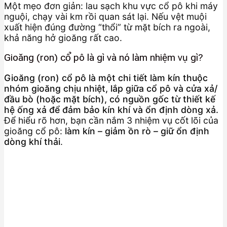
Một mẹo đơn giản: lau sạch khu vực cổ pô khi máy
nguội, chạy vài km rồi quan sát lại. Nếu vệt muội
xuất hiện đúng đường “thổi” từ mặt bích ra ngoài,
khả năng hở gioăng rất cao.
Gioăng (ron) cổ pô là gì và nó làm nhiệm vụ gì?
Gioăng (ron) cổ pô là một chi tiết làm kín thuộc
nhóm gioăng chịu nhiệt, lắp giữa cổ pô và cửa xả/
đầu bò (hoặc mặt bích), có nguồn gốc từ thiết kế
hệ ống xả để đảm bảo kín khí và ổn định dòng xả.
Để hiểu rõ hơn, bạn cần nắm 3 nhiệm vụ cốt lõi của
gioăng cổ pô:
làm kín – giảm ồn rò – giữ ổn định
dòng khí thải
.