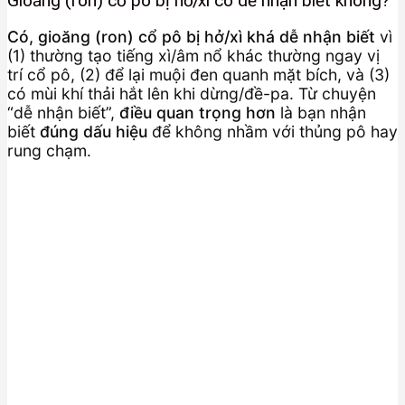
Gioăng (ron) cổ pô bị hở/xì có dễ nhận biết không?
Có, gioăng (ron) cổ pô bị hở/xì khá dễ nhận biết
vì
(1) thường tạo tiếng xì/âm nổ khác thường ngay vị
trí cổ pô, (2) để lại muội đen quanh mặt bích, và (3)
có mùi khí thải hắt lên khi dừng/đề-pa. Từ chuyện
“dễ nhận biết”,
điều quan trọng hơn
là bạn nhận
biết
đúng dấu hiệu
để không nhầm với thủng pô hay
rung chạm.