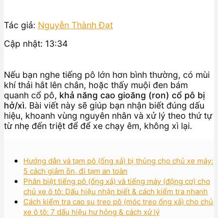
Tác giả:
Nguyễn Thành Đạt
Cập nhật: 13:34
Nếu bạn nghe tiếng pô lớn hơn bình thường, có mùi
khí thải hắt lên chân, hoặc thấy muội đen bám
quanh cổ pô,
khả năng cao gioăng (ron) cổ pô bị
hở/xì
. Bài viết này sẽ giúp bạn nhận biết đúng dấu
hiệu, khoanh vùng nguyên nhân và xử lý theo thứ tự
từ nhẹ đến triệt để để xe chạy êm, không xì lại.
Hướng dẫn vá tạm pô (ống xả) bị thủng cho chủ xe máy:
5 cách giảm ồn, đi tạm an toàn
Phân biệt tiếng pô (ống xả) và tiếng máy (động cơ) cho
chủ xe ô tô: Dấu hiệu nhận biết & cách kiểm tra nhanh
Cách kiểm tra cao su treo pô (móc treo ống xả) cho chủ
xe ô tô: 7 dấu hiệu hư hỏng & cách xử lý