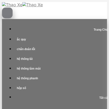
Skip
to
content
Trang Chủ
ắc quy
chẩn đoán lỗi
hệ thống lái
hệ thống làm mát
hệ thống phanh
hộp số
Tất cả