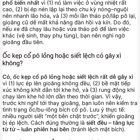
phổ biến nhất
vì (1) nó làm việc ở vùng nhiệt rất
cao, (2) bị ép nén lặp lại theo chu kỳ nóng–nguội
nên nhanh lão hóa, và (3) mỗi lần tháo pô/lắp pô lại,
gioăng cũ dễ mất khả năng đàn hồi và kín. Do đó,
nếu xe đã chạy lâu hoặc vừa tháo pô để làm việc
khác (vệ sinh, thay phụ tùng), bạn nên nghi ngờ
gioăng đầu tiên.
Ốc kẹp cổ pô lỏng hoặc siết lệch có gây xì
không?
Có, ốc kẹp cổ pô lỏng hoặc siết lệch rất dễ gây xì
vì (1) lực ép lên gioăng không đều, (2) bề mặt tiếp
xúc không khít dẫn tới khe hở, và (3) rung động khi
chạy làm khe hở lớn dần theo thời gian. Vì vậy,
trước khi nghĩ tới thay gioăng, bạn luôn nên kiểm tra
tình trạng ốc/bu-lông bích cổ pô. Lưu ý thực tế:
nhiều người siết “một bên chặt trước”, khiến gioăng
bị ép lệch. Cách đúng thường là
siết đều – tăng lực
từ từ – luân phiên hai bên
(tránh lệch mặt bích).