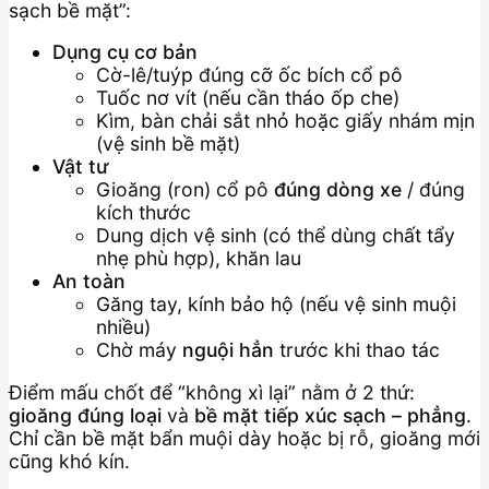
sạch bề mặt”:
Dụng cụ cơ bản
Cờ-lê/tuýp đúng cỡ ốc bích cổ pô
Tuốc nơ vít (nếu cần tháo ốp che)
Kìm, bàn chải sắt nhỏ hoặc giấy nhám mịn
(vệ sinh bề mặt)
Vật tư
Gioăng (ron) cổ pô
đúng dòng xe
/ đúng
kích thước
Dung dịch vệ sinh (có thể dùng chất tẩy
nhẹ phù hợp), khăn lau
An toàn
Găng tay, kính bảo hộ (nếu vệ sinh muội
nhiều)
Chờ máy
nguội hẳn
trước khi thao tác
Điểm mấu chốt để “không xì lại” nằm ở 2 thứ:
gioăng đúng loại
và
bề mặt tiếp xúc sạch – phẳng
.
Chỉ cần bề mặt bẩn muội dày hoặc bị rỗ, gioăng mới
cũng khó kín.