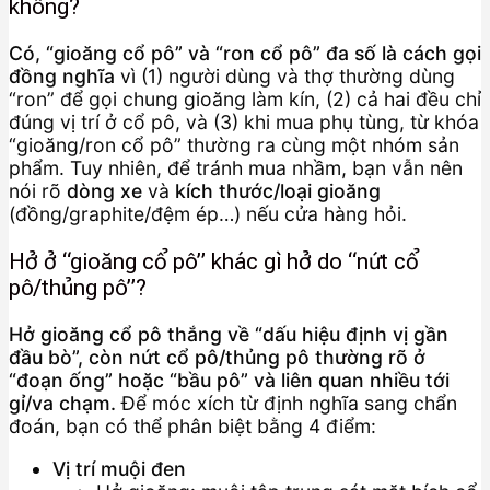
không?
Có, “gioăng cổ pô” và “ron cổ pô” đa số là cách gọi
đồng nghĩa
vì (1) người dùng và thợ thường dùng
“ron” để gọi chung gioăng làm kín, (2) cả hai đều chỉ
đúng vị trí ở cổ pô, và (3) khi mua phụ tùng, từ khóa
“gioăng/ron cổ pô” thường ra cùng một nhóm sản
phẩm. Tuy nhiên, để tránh mua nhầm, bạn vẫn nên
nói rõ
dòng xe
và
kích thước/loại gioăng
(đồng/graphite/đệm ép…) nếu cửa hàng hỏi.
Hở ở “gioăng cổ pô” khác gì hở do “nứt cổ
pô/thủng pô”?
Hở gioăng cổ pô thắng về “dấu hiệu định vị gần
đầu bò”, còn nứt cổ pô/thủng pô thường rõ ở
“đoạn ống” hoặc “bầu pô” và liên quan nhiều tới
gỉ/va chạm.
Để móc xích từ định nghĩa sang chẩn
đoán, bạn có thể phân biệt bằng 4 điểm:
Vị trí muội đen