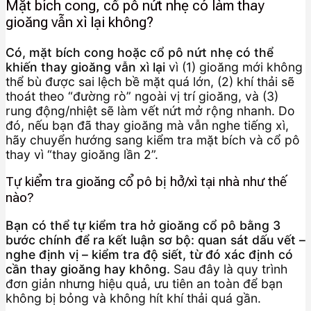
Mặt bích cong, cổ pô nứt nhẹ có làm thay
gioăng vẫn xì lại không?
Có, mặt bích cong hoặc cổ pô nứt nhẹ có thể
khiến thay gioăng vẫn xì lại
vì (1) gioăng mới không
thể bù được sai lệch bề mặt quá lớn, (2) khí thải sẽ
thoát theo “đường rò” ngoài vị trí gioăng, và (3)
rung động/nhiệt sẽ làm vết nứt mở rộng nhanh. Do
đó, nếu bạn đã thay gioăng mà vẫn nghe tiếng xì,
hãy chuyển hướng sang kiểm tra mặt bích và cổ pô
thay vì “thay gioăng lần 2”.
Tự kiểm tra gioăng cổ pô bị hở/xì tại nhà như thế
nào?
Bạn có thể tự kiểm tra hở gioăng cổ pô bằng 3
bước chính để ra kết luận sơ bộ: quan sát dấu vết –
nghe định vị – kiểm tra độ siết, từ đó xác định có
cần thay gioăng hay không.
Sau đây là quy trình
đơn giản nhưng hiệu quả, ưu tiên an toàn để bạn
không bị bỏng và không hít khí thải quá gần.