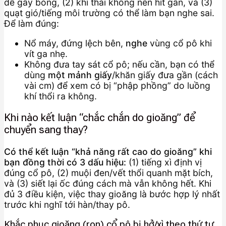
dễ gây bỏng, (2) khí thải không nên hít gần, và (3)
quạt gió/tiếng môi trường có thể làm bạn nghe sai.
Để làm đúng:
Nổ máy, đứng lệch bên,
nghe
vùng cổ pô khi
vít ga nhẹ.
Không đưa tay sát cổ pô; nếu cần, bạn có thể
dùng
một mảnh giấy
/khăn giấy đưa gần (cách
vài cm) để xem có bị “phập phồng” do luồng
khí thổi ra không.
Khi nào kết luận “chắc chắn do gioăng” để
chuyển sang thay?
Có thể kết luận “khả năng rất cao do gioăng” khi
bạn đồng thời có 3 dấu hiệu:
(1) tiếng xì định vị
đúng cổ pô, (2) muội đen/vết thổi quanh mặt bích,
và (3) siết lại ốc đúng cách mà vẫn không hết. Khi
đủ 3 điều kiện, việc thay gioăng là bước hợp lý nhất
trước khi nghĩ tới hàn/thay pô.
Khắc phục gioăng (ron) cổ pô bị hở/xì theo thứ tự