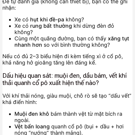
Để tự đánh giá (không cần thiết bị), bạn có thể ghi
nhận:
Xe có
hụt khi đề-pa
không?
Xe có
rung bất thường
khi dừng đèn đỏ
không?
Cùng một quãng đường, bạn có thấy
xăng tụt
nhanh hơn
so với bình thường không?
Nếu có đủ 2–3 biểu hiện đi kèm tiếng xì ở cổ pô,
khả năng hở gioăng tăng lên đáng kể.
Dấu hiệu quan sát: muội đen, dầu bám, vết khí
thải quanh cổ pô xuất hiện thế nào?
Với khí thải nóng, giàu muội, chỗ rò sẽ tạo “dấu vết”
khá điển hình:
Muội đen khô
bám thành vệt từ mặt bích ra
ngoài.
Vệt bẩn loang
quanh cổ pô (bụi + dầu + hơi
nóng “nướng” thành mảng).