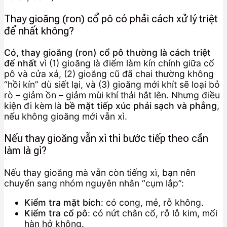
Thay gioăng (ron) cổ pô có phải cách xử lý triệt
để nhất không?
Có, thay gioăng (ron) cổ pô thường là cách triệt
để nhất
vì (1) gioăng là điểm làm kín chính giữa cổ
pô và cửa xả, (2) gioăng cũ đã chai thường không
“hồi kín” dù siết lại, và (3) gioăng mới khít sẽ loại bỏ
rò – giảm ồn – giảm mùi khí thải hắt lên. Nhưng điều
kiện đi kèm là
bề mặt tiếp xúc phải sạch và phẳng
,
nếu không gioăng mới vẫn xì.
Nếu thay gioăng vẫn xì thì bước tiếp theo cần
làm là gì?
Nếu thay gioăng mà vẫn còn tiếng xì, bạn nên
chuyển sang nhóm nguyên nhân “cụm lắp”:
Kiểm tra mặt bích
: có cong, mẻ, rỗ không.
Kiểm tra cổ pô
: có nứt chân cổ, rỗ lỗ kim, mối
hàn hở không.