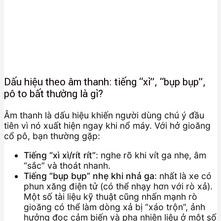
Dấu hiệu theo âm thanh: tiếng “xì”, “bụp bụp”,
pô to bất thường là gì?
Âm thanh là dấu hiệu khiến người dùng chú ý đầu
tiên vì nó xuất hiện ngay khi nổ máy. Với hở gioăng
cổ pô, bạn thường gặp:
Tiếng “xì xì/rít rít”
: nghe rõ khi vít ga nhẹ, âm
“sắc” và thoát nhanh.
Tiếng “bụp bụp” nhẹ khi nhả ga
: nhất là xe có
phun xăng điện tử (có thể nhạy hơn với rò xả).
Một số tài liệu kỹ thuật cũng nhấn mạnh rò
gioăng có thể làm dòng xả bị “xáo trộn”, ảnh
hưởng đọc cảm biến và pha nhiên liệu ở một số