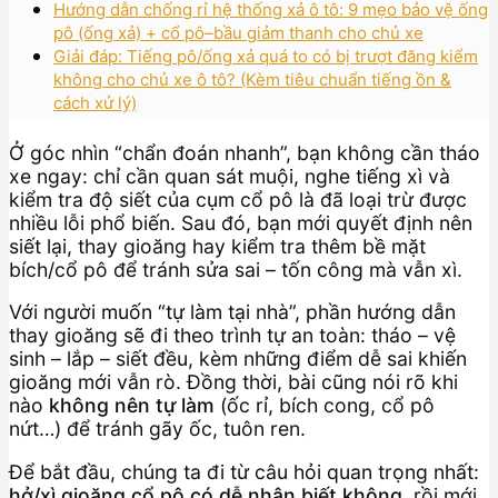
Hướng dẫn chống rỉ hệ thống xả ô tô: 9 mẹo bảo vệ ống
pô (ống xả) + cổ pô–bầu giảm thanh cho chủ xe
Giải đáp: Tiếng pô/ống xả quá to có bị trượt đăng kiểm
không cho chủ xe ô tô? (Kèm tiêu chuẩn tiếng ồn &
cách xử lý)
Ở góc nhìn “chẩn đoán nhanh”, bạn không cần tháo
xe ngay: chỉ cần quan sát muội, nghe tiếng xì và
kiểm tra độ siết của cụm cổ pô là đã loại trừ được
nhiều lỗi phổ biến. Sau đó, bạn mới quyết định nên
siết lại, thay gioăng hay kiểm tra thêm bề mặt
bích/cổ pô để tránh sửa sai – tốn công mà vẫn xì.
Với người muốn “tự làm tại nhà”, phần hướng dẫn
thay gioăng sẽ đi theo trình tự an toàn: tháo – vệ
sinh – lắp – siết đều, kèm những điểm dễ sai khiến
gioăng mới vẫn rò. Đồng thời, bài cũng nói rõ khi
nào
không nên tự làm
(ốc rỉ, bích cong, cổ pô
nứt…) để tránh gãy ốc, tuôn ren.
Để bắt đầu, chúng ta đi từ câu hỏi quan trọng nhất:
hở/xì gioăng cổ pô có dễ nhận biết không
, rồi mới