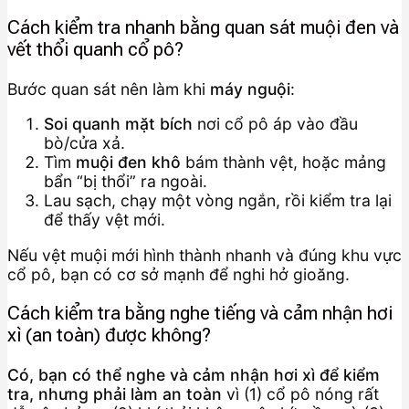
Cách kiểm tra nhanh bằng quan sát muội đen và
vết thổi quanh cổ pô?
Bước quan sát nên làm khi
máy nguội
:
Soi quanh mặt bích
nơi cổ pô áp vào đầu
bò/cửa xả.
Tìm
muội đen khô
bám thành vệt, hoặc mảng
bẩn “bị thổi” ra ngoài.
Lau sạch, chạy một vòng ngắn, rồi kiểm tra lại
để thấy vệt mới.
Nếu vệt muội mới hình thành nhanh và đúng khu vực
cổ pô, bạn có cơ sở mạnh để nghi hở gioăng.
Cách kiểm tra bằng nghe tiếng và cảm nhận hơi
xì (an toàn) được không?
Có, bạn có thể nghe và cảm nhận hơi xì để kiểm
tra, nhưng phải làm an toàn
vì (1) cổ pô nóng rất