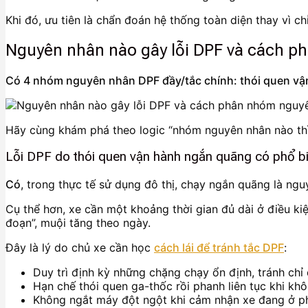
Khi đó, ưu tiên là chẩn đoán hệ thống toàn diện thay vì chỉ
Nguyên nhân nào gây lỗi DPF và cách p
Có 4 nhóm nguyên nhân DPF đầy/tắc chính: thói quen vận 
Hãy cùng khám phá theo logic “nhóm nguyên nhân nào thì 
Lỗi DPF do thói quen vận hành ngắn quãng có phổ b
Có
, trong thực tế sử dụng đô thị, chạy ngắn quãng là ngu
Cụ thể hơn, xe cần một khoảng thời gian đủ dài ở điều kiện
đoạn”, muội tăng theo ngày.
Đây là lý do chủ xe cần học
cách lái để tránh tắc DPF
:
Duy trì định kỳ những chặng chạy ổn định, tránh chỉ đ
Hạn chế thói quen ga-thốc rồi phanh liên tục khi khô
Không ngắt máy đột ngột khi cảm nhận xe đang ở pha