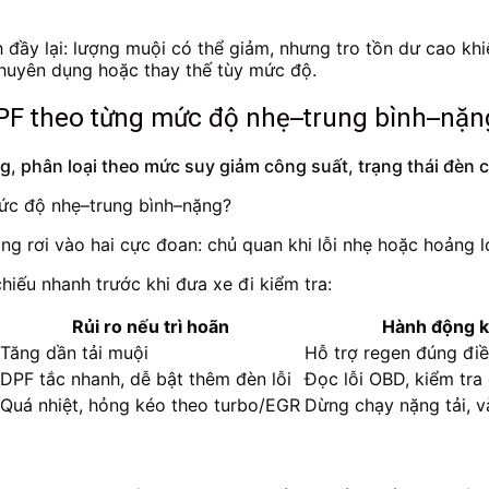
nh đầy lại: lượng muội có thể giảm, nhưng tro tồn dư cao 
uyên dụng hoặc thay thế tùy mức độ.
DPF theo từng mức độ nhẹ–trung bình–nặn
g, phân loại theo mức suy giảm công suất, trạng thái đèn c
g rơi vào hai cực đoan: chủ quan khi lỗi nhẹ hoặc hoảng 
iếu nhanh trước khi đưa xe đi kiểm tra:
Rủi ro nếu trì hoãn
Hành động k
Tăng dần tải muội
Hỗ trợ regen đúng điều
DPF tắc nhanh, dễ bật thêm đèn lỗi
Đọc lỗi OBD, kiểm tr
Quá nhiệt, hỏng kéo theo turbo/EGR
Dừng chạy nặng tải, 