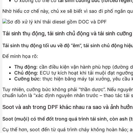
Ở xưởng có thể có
tái sinh cưỡng bức (forced regen
Nhờ hiểu cơ chế này, chủ xe sẽ biết vì sao đi phố ngắn q
Tái sinh thụ động, tái sinh chủ động và tái sinh cưỡ
Tái sinh thụ động tối ưu về độ “êm”, tái sinh chủ động hiệ
Để minh họa rõ:
Thụ động:
cần điều kiện vận hành phù hợp (đường dài, 
Chủ động:
ECU tự kích hoạt khi tải muội đạt ngưỡn
Cưỡng bức:
thực hiện bằng máy tại xưởng, yêu cầu ki
Tuy nhiên, cưỡng bức không phải “thần dược”. Nếu nguyên 
chuẩn luôn là “xác định nguyên nhân trước – thao tác tái s
Soot và ash trong DPF khác nhau ra sao và ảnh hưởng
Soot (muội) có thể đốt trong quá trình tái sinh, còn ash (
Cụ thể hơn, soot đến từ quá trình cháy không hoàn hảo; as