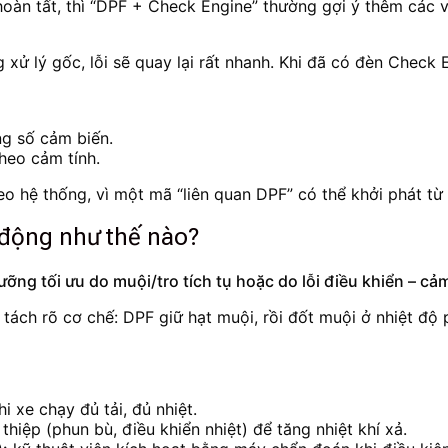
 hoàn tất, thì “DPF + Check Engine” thường gợi ý thêm các 
xử lý gốc, lỗi sẽ quay lại rất nhanh. Khi đã có đèn Check E
ng số cảm biến.
heo cảm tính.
eo hệ thống, vì một mã “liên quan DPF” có thể khởi phát từ
t động như thế nào?
ưỡng tối ưu do muội/tro tích tụ hoặc do lỗi điều khiển – cả
n tách rõ cơ chế: DPF giữ hạt muội, rồi đốt muội ở nhiệt đ
i xe chạy đủ tải, đủ nhiệt.
iệp (phun bù, điều khiển nhiệt) để tăng nhiệt khí xả.