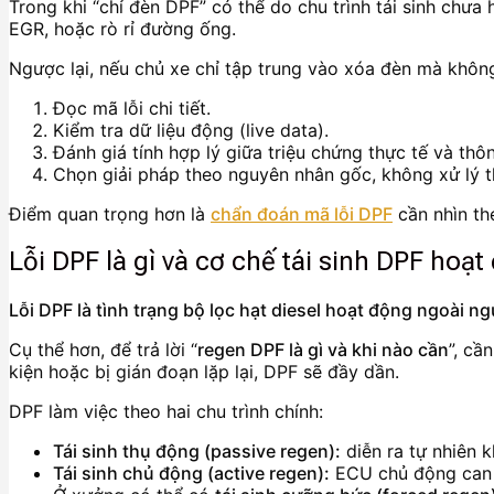
Trong khi “chỉ đèn DPF” có thể do chu trình tái sinh chưa
EGR, hoặc rò rỉ đường ống.
Ngược lại, nếu chủ xe chỉ tập trung vào xóa đèn mà không 
Đọc mã lỗi chi tiết.
Kiểm tra dữ liệu động (live data).
Đánh giá tính hợp lý giữa triệu chứng thực tế và thô
Chọn giải pháp theo nguyên nhân gốc, không xử lý t
Điểm quan trọng hơn là
chẩn đoán mã lỗi DPF
cần nhìn th
Lỗi DPF là gì và cơ chế tái sinh DPF hoạ
Lỗi DPF là tình trạng bộ lọc hạt diesel hoạt động ngoài ng
Cụ thể hơn, để trả lời “
regen DPF là gì và khi nào cần
”, cầ
kiện hoặc bị gián đoạn lặp lại, DPF sẽ đầy dần.
DPF làm việc theo hai chu trình chính:
Tái sinh thụ động (passive regen):
diễn ra tự nhiên kh
Tái sinh chủ động (active regen):
ECU chủ động can th