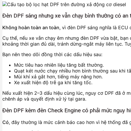
Đèn DPF sáng nhưng xe vẫn chạy bình thường có an
Không hoàn toàn an toàn
, vì đèn DPF sáng nghĩa là ECU 
Cụ thể, nếu xe vẫn chạy êm nhưng đèn DPF vừa bật, bạn có
khoảng thời gian đủ dài, tránh dừng-ngắt máy liên tục. Tuy
Bạn nên theo dõi đồng thời các dấu hiệu sau:
Mức tiêu hao nhiên liệu tăng bất thường.
Quạt két nước chạy nhiều hơn bình thường sau khi tắ
Mùi khí xả gắt hơn, tiếng máy nặng hơn.
Xe xuất hiện độ trễ ga khi tăng tốc.
Nếu xuất hiện 2–3 dấu hiệu cùng lúc, nguy cơ DPF đã ở mứ
chênh áp và quyết định xử lý tại gara.
Đèn DPF kèm đèn Check Engine có phải mức nguy h
Có
, đây thường là mức cảnh báo cao hơn vì hệ thống đã gh