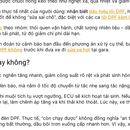
được chuỗi hỏng kéo theo như nghẹt xả, quá nhiệt và giảm 
ầu thực tế nhất của người dùng:
nhận biết
dấu hiệu lỗi DPF
, 
ốt để không “sửa sai chỗ”, đặc biệt với các ca
lỗi DPF kèm 
c
theo nhóm: thói quen vận hành, chất lượng nhiên liệu – dầ
ái phát, từ đó giảm chi phí dài hạn.
ẩn đoán từ cảnh báo ban đầu đến phương án xử lý cụ thể, 
 DPF không
trước khi đưa xe đi
sửa xe hơi
tại gara.
gay không?
ắc nghẽn tăng nhanh, giảm công suất rõ rệt và phát sinh hỏ
èn báo, mà nằm ở tốc độ chuyển từ tắc nhẹ sang tắc nặng n
i muội tích tụ vượt ngưỡng, ECU sẽ kích hoạt tái sinh. Nếu 
n lại, làm chênh áp tăng và khí thải khó thoát. Lúc này, xe 
 đèn DPF. Thực tế, “còn chạy được” không đồng nghĩa “an to
tăng bất thường, dầu bôi trơn xuống cấp nhanh hơn. Vì vậy, 