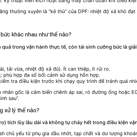
):
kỹ thuật viên kích hoạt bằng máy chẩn đoán khi điều kiệ
uãng thường xuyên là “kẻ thù” của DPF: nhiệt độ xả khó đạ
ng bức khác nhau như thế nào?
u quả trong vận hành thực tế, còn tái sinh cưỡng bức là giả
tải vừa, nhiệt độ xả đủ). Ít can thiệp, ít rủi ro.
g; phù hợp đa số bối cảnh sử dụng hỗn hợp.
ểm tra điều kiện trước khi chạy quy trình để tránh quá nhiệ
nhân gốc là cảm biến chênh áp sai, rò đường ống hoặc EGR l
inh sau”.
 xử lý thế nào?
tro) tích lũy lâu dài và không tự cháy hết trong điều kiện 
h chủ yếu từ phụ gia dầu nhớt, tạp chất và dư lượng khoáng