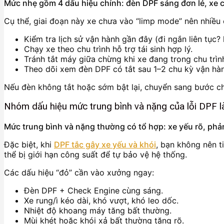
Mức nhẹ gồm 4 dấu hiệu chính: đèn DPF sáng đơn lẻ, xe ch
Cụ thể, giai đoạn này xe chưa vào “limp mode” nên nhiều c
Kiểm tra lịch sử vận hành gần đây (đi ngắn liên tục? 
Chạy xe theo chu trình hỗ trợ tái sinh hợp lý.
Tránh tắt máy giữa chừng khi xe đang trong chu trình
Theo dõi xem đèn DPF có tắt sau 1–2 chu kỳ vận hà
Nếu đèn không tắt hoặc sớm bật lại, chuyển sang bước chẩ
Nhóm dấu hiệu mức trung bình và nặng của lỗi DPF l
Mức trung bình và nặng thường có tổ hợp: xe yếu rõ, phản
Đặc biệt, khi
DPF tắc gây xe yếu và khói
, bạn không nên t
thể bị giới hạn công suất để tự bảo vệ hệ thống.
Các dấu hiệu “đỏ” cần vào xưởng ngay:
Đèn DPF + Check Engine cùng sáng.
Xe rung/ì kéo dài, khó vượt, khó leo dốc.
Nhiệt độ khoang máy tăng bất thường.
Mùi khét hoặc khói xả bất thường tăng rõ.