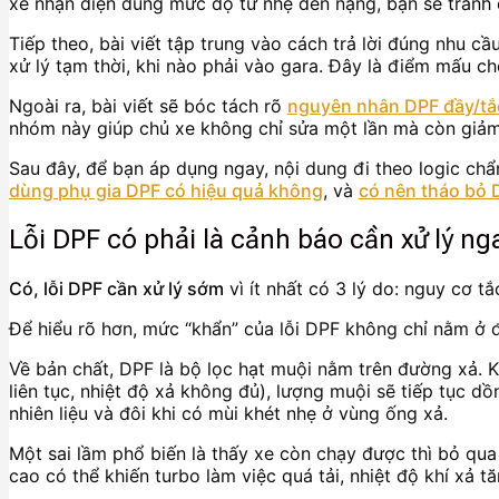
xe nhận diện đúng mức độ từ nhẹ đến nặng, bạn sẽ tránh 
Tiếp theo, bài viết tập trung vào cách trả lời đúng nhu c
xử lý tạm thời, khi nào phải vào gara. Đây là điểm mấu ch
Ngoài ra, bài viết sẽ bóc tách rõ
nguyên nhân DPF đầy/tắ
nhóm này giúp chủ xe không chỉ sửa một lần mà còn giảm t
Sau đây, để bạn áp dụng ngay, nội dung đi theo logic ch
dùng phụ gia DPF có hiệu quả không
, và
có nên tháo bỏ
Lỗi DPF có phải là cảnh báo cần xử lý n
Có, lỗi DPF cần xử lý sớm
vì ít nhất có 3 lý do: nguy cơ t
Để hiểu rõ hơn, mức “khẩn” của lỗi DPF không chỉ nằm ở đ
Về bản chất, DPF là bộ lọc hạt muội nằm trên đường xả. Kh
liên tục, nhiệt độ xả không đủ), lượng muội sẽ tiếp tục dồ
nhiên liệu và đôi khi có mùi khét nhẹ ở vùng ống xả.
Một sai lầm phổ biến là thấy xe còn chạy được thì bỏ qua
cao có thể khiến turbo làm việc quá tải, nhiệt độ khí xả 