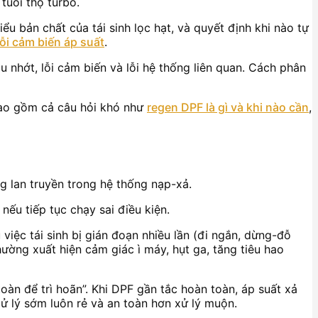
tuổi thọ turbo.
hiểu bản chất của tái sinh lọc hạt, và quyết định khi nào tự
lỗi cảm biến áp suất
.
u nhớt, lỗi cảm biến và lỗi hệ thống liên quan. Cách phân
bao gồm cả câu hỏi khó như
regen DPF là gì và khi nào cần
,
ng lan truyền trong hệ thống nạp-xả.
ếu tiếp tục chạy sai điều kiện.
việc tái sinh bị gián đoạn nhiều lần (đi ngắn, dừng-đỗ
thường xuất hiện cảm giác ì máy, hụt ga, tăng tiêu hao
àn để trì hoãn”. Khi DPF gần tắc hoàn toàn, áp suất xả
xử lý sớm luôn rẻ và an toàn hơn xử lý muộn.