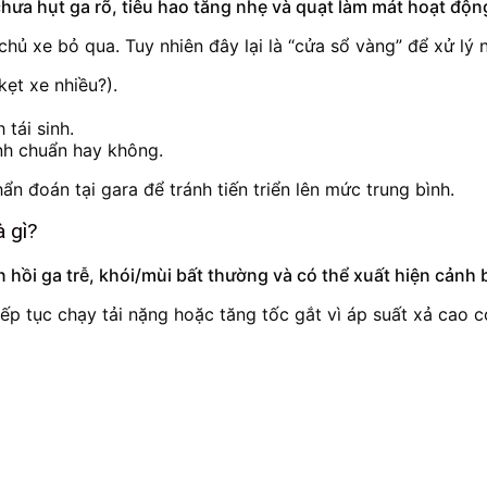
ưa hụt ga rõ, tiêu hao tăng nhẹ và quạt làm mát hoạt động
hủ xe bỏ qua. Tuy nhiên đây lại là “cửa sổ vàng” để xử lý n
kẹt xe nhiều?).
 tái sinh.
nh chuẩn hay không.
n đoán tại gara để tránh tiến triển lên mức trung bình.
à gì?
 hồi ga trễ, khói/mùi bất thường và có thể xuất hiện cảnh
iếp tục chạy tải nặng hoặc tăng tốc gắt vì áp suất xả cao 