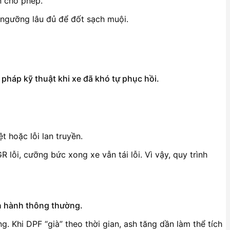
n cho phép.
t ngưỡng lâu đủ để đốt sạch muội.
i pháp kỹ thuật khi xe đã khó tự phục hồi.
t hoặc lỗi lan truyền.
ỗi, cưỡng bức xong xe vẫn tái lỗi. Vì vậy, quy trình
vận hành thông thường.
. Khi DPF “già” theo thời gian, ash tăng dần làm thể tích