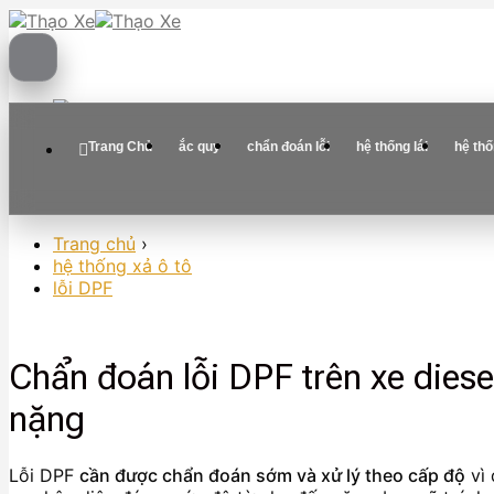
Skip
to
content
Trang Chủ
ắc quy
chẩn đoán lỗi
hệ thống lái
hệ th
Trang chủ
›
hệ thống xả ô tô
lỗi DPF
Chẩn đoán lỗi DPF trên xe diese
nặng
Lỗi DPF
cần được chẩn đoán sớm và xử lý theo cấp độ
vì 