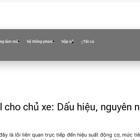
ống làm mát
hệ thống phanh
hộp số
Tất cả
l cho chủ xe: Dấu hiệu, nguyên n
đây là lỗi liên quan trực tiếp đến hiệu suất động cơ, mức t