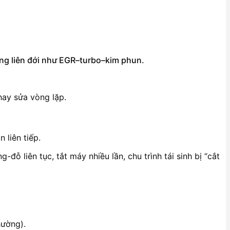
ống liên đới như EGR–turbo–kim phun.
hay sửa vòng lặp.
 liên tiếp.
ỗ liên tục, tắt máy nhiều lần, chu trình tái sinh bị “cắt
hường).