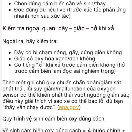
Chọn đúng cảm biến cần vệ sinh/thay
Đọc đúng dữ liệu live (trước xúc tác phản ứng
nhanh hơn sau xúc tác)
Kiểm tra ngoại quan: dây – giắc – hở khí xả
Ngoài ra, hãy kiểm tra:
Dây có bị chạm nóng, gãy, cứng giòn không
Giắc có oxy hóa xanh/đen không
Có tiếng “xì” khí xả trước cảm biến không (hở
trước cảm biến làm đọc sai nghiêm trọng)
Theo một ghi chú quy chuẩn chẩn đoán/giám sát
phát thải, lỗi suy giảm/malfunction của oxygen
sensor có thể khiến phát thải vượt ngưỡng giám sát;
điều này giải thích vì sao xe có thể báo lỗi dù bạn
“thấy vẫn chạy được”. (
epa.gov
)
Quy trình vệ sinh cảm biến oxy đúng cách
Vệ sinh cảm biến oxy đúng cách =
4 bước chính
+