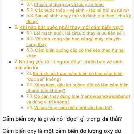
Chuẩn bị dụng cụ và lưu ý an toàn
Các bước tháo – vệ sinh – lắp lại (tối ưu rủi ro)
Sau vệ sinh: chạy thử và đánh giá theo “chu kỳ
đúng”
Khi nào bắt buộc phải thay mới cảm biến oxy?
Lỗi mạch sưởi, lỗi circuit: thay là ưu tiên số 1
Vệ sinh xong vẫn hao xăng/ì máy: chuyển
sang thay
Cảm biến xuống cấp có thể kéo theo hư hại
khác
Những yếu tố “ít người để ý” khiến bạn vệ sinh
mãi vẫn lỗi
Rò rỉ khí xả trước cảm biến có làm cảm biến
“đọc sai” không?
Xăng kém, dầu lọt buồng đốt có làm cảm biến
nhanh bẩn không?
Có cần thay đúng loại (narrowband/wideband)
và đúng vị trí không?
Vì sao thay cảm biến mới vẫn báo lỗi?
Cảm biến oxy là gì và nó “đọc” gì trong khí thải?
Cảm biến oxy là
một cảm biến đo lượng oxy dư