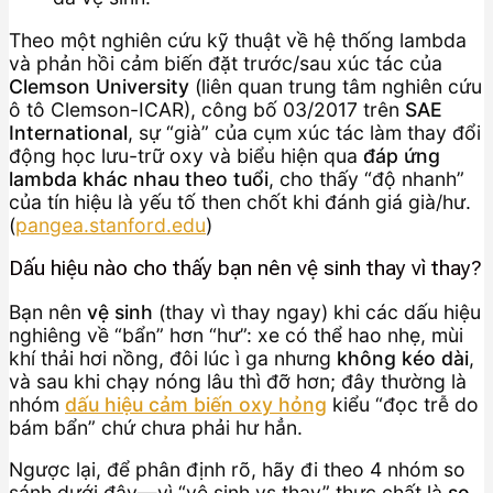
Theo một nghiên cứu kỹ thuật về hệ thống lambda
và phản hồi cảm biến đặt trước/sau xúc tác của
Clemson University
(liên quan trung tâm nghiên cứu
ô tô Clemson-ICAR), công bố 03/2017 trên
SAE
International
, sự “già” của cụm xúc tác làm thay đổi
động học lưu-trữ oxy và biểu hiện qua
đáp ứng
lambda khác nhau theo tuổi
, cho thấy “độ nhanh”
của tín hiệu là yếu tố then chốt khi đánh giá già/hư.
(
pangea.stanford.edu
)
Dấu hiệu nào cho thấy bạn nên vệ sinh thay vì thay?
Bạn nên
vệ sinh
(thay vì thay ngay) khi các dấu hiệu
nghiêng về “bẩn” hơn “hư”: xe có thể hao nhẹ, mùi
khí thải hơi nồng, đôi lúc ì ga nhưng
không kéo dài
,
và sau khi chạy nóng lâu thì đỡ hơn; đây thường là
nhóm
dấu hiệu cảm biến oxy hỏng
kiểu “đọc trễ do
bám bẩn” chứ chưa phải hư hẳn.
Ngược lại, để phân định rõ, hãy đi theo 4 nhóm so
sánh dưới đây—vì “vệ sinh vs thay” thực chất là
so