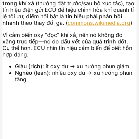
trong khí xả
(thường đặt trước/sau bộ xúc tác), tạo
tín hiệu điện gửi ECU để hiệu chỉnh hòa khí quanh tỉ
lệ tối ưu; điểm nổi bật là
tín hiệu phải phản hồi
nhanh
theo thay đổi ga. (
commons.wikimedia.org
)
Vì cảm biến oxy “đọc” khí xả, nên nó không đo
xăng trực tiếp—nó đo
dấu vết của quá trình đốt
.
Cụ thể hơn, ECU nhìn tín hiệu cảm biến để biết hỗn
hợp đang:
Giàu (rich)
: ít oxy dư → xu hướng phun giảm
Nghèo (lean)
: nhiều oxy dư → xu hướng phun
tăng