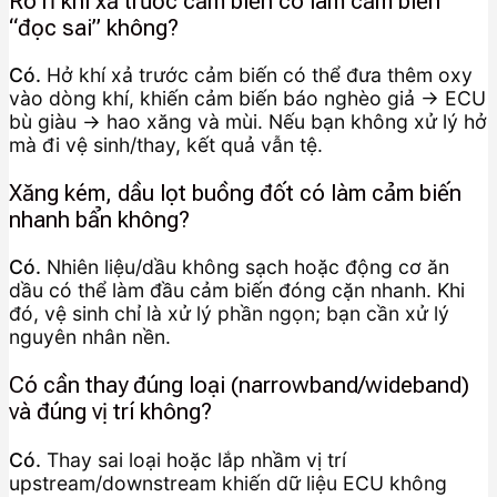
Rò rỉ khí xả trước cảm biến có làm cảm biến
“đọc sai” không?
Có.
Hở khí xả trước cảm biến có thể đưa thêm oxy
vào dòng khí, khiến cảm biến báo nghèo giả → ECU
bù giàu → hao xăng và mùi. Nếu bạn không xử lý hở
mà đi vệ sinh/thay, kết quả vẫn tệ.
Xăng kém, dầu lọt buồng đốt có làm cảm biến
nhanh bẩn không?
Có.
Nhiên liệu/dầu không sạch hoặc động cơ ăn
dầu có thể làm đầu cảm biến đóng cặn nhanh. Khi
đó, vệ sinh chỉ là xử lý phần ngọn; bạn cần xử lý
nguyên nhân nền.
Có cần thay đúng loại (narrowband/wideband)
và đúng vị trí không?
Có.
Thay sai loại hoặc lắp nhầm vị trí
upstream/downstream khiến dữ liệu ECU không