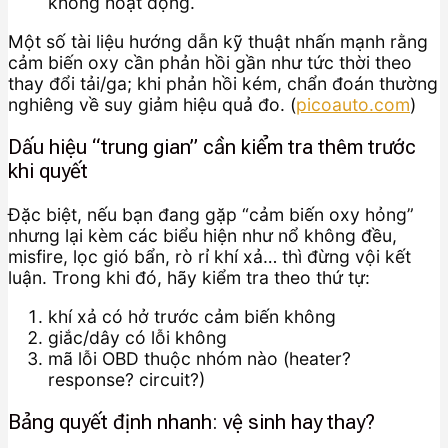
không hoạt động.
Một số tài liệu hướng dẫn kỹ thuật nhấn mạnh rằng
cảm biến oxy cần phản hồi gần như tức thời theo
thay đổi tải/ga; khi phản hồi kém, chẩn đoán thường
nghiêng về suy giảm hiệu quả đo. (
picoauto.com
)
Dấu hiệu “trung gian” cần kiểm tra thêm trước
khi quyết
Đặc biệt, nếu bạn đang gặp “cảm biến oxy hỏng”
nhưng lại kèm các biểu hiện như nổ không đều,
misfire, lọc gió bẩn, rò rỉ khí xả… thì đừng vội kết
luận. Trong khi đó, hãy kiểm tra theo thứ tự:
khí xả có hở trước cảm biến không
giắc/dây có lỗi không
mã lỗi OBD thuộc nhóm nào (heater?
response? circuit?)
Bảng quyết định nhanh: vệ sinh hay thay?