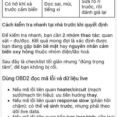
Sửa rò rỉ
Có hở khí xả
Đọc sai, mùi,
trước, rồi
trước cảm biến
tiếng xì
đánh giá lại
Cách kiểm tra nhanh tại nhà trước khi quyết định
Để kiểm tra nhanh, bạn cần
2 nhóm thao tác
: quan
sát – đo/đọc. Kết quả mong đợi là xác định được
bạn đang gặp
bẩn bề mặt
hay
nguyên nhân cảm
biến oxy hỏng
thuộc nhóm điện/lão hoá.
Sau đây là checklist tối giản nhưng “đúng trọng
tâm”, để bạn không bị rối.
Dùng OBD2 đọc mã lỗi và dữ liệu live
Nếu mã lỗi liên quan
heater/circuit
(mạch
sưởi/mạch tín hiệu): ưu tiên hướng
thay
.
Nếu mã lỗi liên quan
response slow
(phản hồi
chậm): có thể
vệ sinh trước
, nhưng phải theo
dõi live data.
Nếu mã lỗi liên quan hỗn hợp
lean/rich
: cần loại