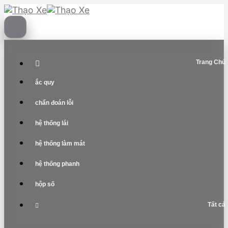
Skip
to
content
Trang Chủ
ắc quy
chẩn đoán lỗi
hệ thống lái
hệ thống làm mát
hệ thống phanh
hộp số
Tất cả