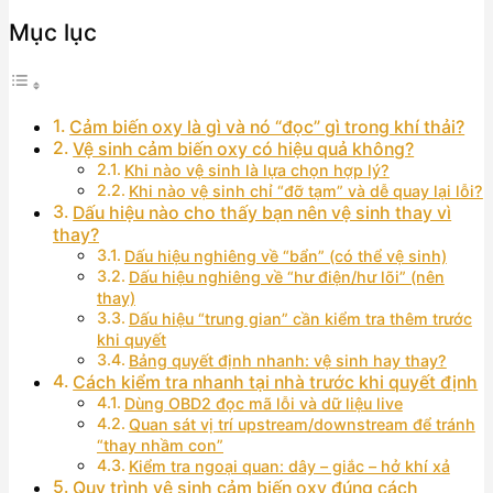
Mục lục
Cảm biến oxy là gì và nó “đọc” gì trong khí thải?
Vệ sinh cảm biến oxy có hiệu quả không?
Khi nào vệ sinh là lựa chọn hợp lý?
Khi nào vệ sinh chỉ “đỡ tạm” và dễ quay lại lỗi?
Dấu hiệu nào cho thấy bạn nên vệ sinh thay vì
thay?
Dấu hiệu nghiêng về “bẩn” (có thể vệ sinh)
Dấu hiệu nghiêng về “hư điện/hư lõi” (nên
thay)
Dấu hiệu “trung gian” cần kiểm tra thêm trước
khi quyết
Bảng quyết định nhanh: vệ sinh hay thay?
Cách kiểm tra nhanh tại nhà trước khi quyết định
Dùng OBD2 đọc mã lỗi và dữ liệu live
Quan sát vị trí upstream/downstream để tránh
“thay nhầm con”
Kiểm tra ngoại quan: dây – giắc – hở khí xả
Quy trình vệ sinh cảm biến oxy đúng cách