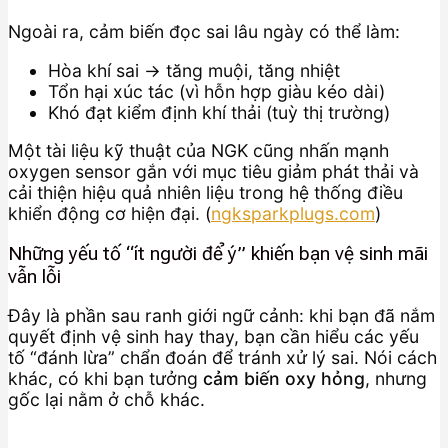
Ngoài ra, cảm biến đọc sai lâu ngày có thể làm:
Hòa khí sai → tăng muội, tăng nhiệt
Tổn hại xúc tác (vì hỗn hợp giàu kéo dài)
Khó đạt kiểm định khí thải (tuỳ thị trường)
Một tài liệu kỹ thuật của NGK cũng nhấn mạnh
oxygen sensor gắn với mục tiêu giảm phát thải và
cải thiện hiệu quả nhiên liệu trong hệ thống điều
khiển động cơ hiện đại. (
ngksparkplugs.com
)
Những yếu tố “ít người để ý” khiến bạn vệ sinh mãi
vẫn lỗi
Đây là phần sau ranh giới ngữ cảnh: khi bạn đã nắm
quyết định vệ sinh hay thay, bạn cần hiểu các yếu
tố “đánh lừa” chẩn đoán để tránh xử lý sai. Nói cách
khác, có khi bạn tưởng
cảm biến oxy hỏng
, nhưng
gốc lại nằm ở chỗ khác.