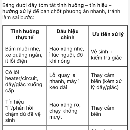
Bảng dưới đây tóm tắt
tình huống – tín hiệu –
hướng xử lý
để bạn chốt phương án nhanh, tránh
làm sai bước:
Tình huống
Dấu hiệu
Ưu tiên xử lý
thực tế
chính
Bám muội nhẹ,
Hao xăng nhẹ,
Vệ sinh +
xe quãng ngắn,
ì lúc nguội, đỡ
kiểm tra giắc
ít lỗi điện
khi nóng
Có lỗi
Lỗi quay lại
Thay cảm
heater/circuit,
nhanh, máy ì
biến (kèm xử
dây/giắc xuống
kéo dài
lý dây/giắc)
cấp
Tín hiệu
Hao xăng rõ,
“lì”/phản hồi
Thay cảm
chạy không
chậm dù đã vệ
biến
mượt
sinh