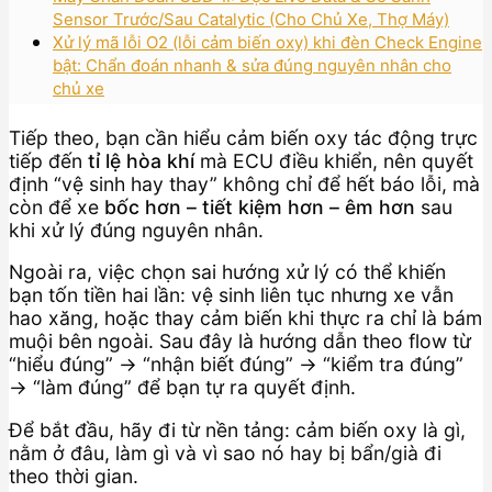
Sensor Trước/Sau Catalytic (Cho Chủ Xe, Thợ Máy)
Xử lý mã lỗi O2 (lỗi cảm biến oxy) khi đèn Check Engine
bật: Chẩn đoán nhanh & sửa đúng nguyên nhân cho
chủ xe
Tiếp theo, bạn cần hiểu cảm biến oxy tác động trực
tiếp đến
tỉ lệ hòa khí
mà ECU điều khiển, nên quyết
định “vệ sinh hay thay” không chỉ để hết báo lỗi, mà
còn để xe
bốc hơn – tiết kiệm hơn – êm hơn
sau
khi xử lý đúng nguyên nhân.
Ngoài ra, việc chọn sai hướng xử lý có thể khiến
bạn tốn tiền hai lần: vệ sinh liên tục nhưng xe vẫn
hao xăng, hoặc thay cảm biến khi thực ra chỉ là bám
muội bên ngoài. Sau đây là hướng dẫn theo flow từ
“hiểu đúng” → “nhận biết đúng” → “kiểm tra đúng”
→ “làm đúng” để bạn tự ra quyết định.
Để bắt đầu, hãy đi từ nền tảng: cảm biến oxy là gì,
nằm ở đâu, làm gì và vì sao nó hay bị bẩn/già đi
theo thời gian.