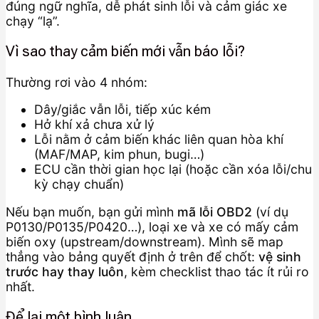
đúng ngữ nghĩa, dễ phát sinh lỗi và cảm giác xe
chạy “lạ”.
Vì sao thay cảm biến mới vẫn báo lỗi?
Thường rơi vào 4 nhóm:
Dây/giắc vẫn lỗi, tiếp xúc kém
Hở khí xả chưa xử lý
Lỗi nằm ở cảm biến khác liên quan hòa khí
(MAF/MAP, kim phun, bugi…)
ECU cần thời gian học lại (hoặc cần xóa lỗi/chu
kỳ chạy chuẩn)
Nếu bạn muốn, bạn gửi mình
mã lỗi OBD2
(ví dụ
P0130/P0135/P0420…), loại xe và xe có mấy cảm
biến oxy (upstream/downstream). Mình sẽ map
thẳng vào bảng quyết định ở trên để chốt:
vệ sinh
trước hay thay luôn
, kèm checklist thao tác ít rủi ro
nhất.
Để lại một bình luận