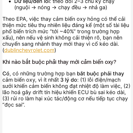
Dữ liệu/đèn lỗi
: theo dõi 2–3 chu kỳ chạy
(nguội → nóng → chạy đều → nhả ga)
Theo EPA, việc thay cảm biến oxy hỏng có thể cải
thiện mức tiêu thụ nhiên liệu đáng kể (một số tài liệu
phổ biến trích mức “tới ~40%” trong trường hợp
xấu), nên nếu vệ sinh không cải thiện rõ, bạn nên
chuyển sang nhánh thay mới thay vì cố kéo dài.
(
dublinchevrolet.com
)
Khi nào bắt buộc phải thay mới cảm biến oxy?
Có
, có những trường hợp bạn
bắt buộc phải thay
cảm biến oxy, vì ít nhất
3 lý do
: (1) lỗi điện/mạch
sưởi khiến cảm biến không đạt nhiệt độ làm việc, (2)
lão hoá gây drift tín hiệu khiến ECU bù sai kéo dài,
(3) rủi ro làm hại xúc tác/động cơ nếu tiếp tục chạy
“đọc sai”.