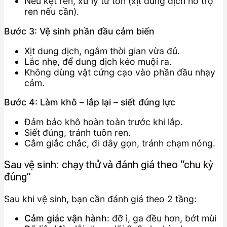
Nếu kẹt ren, xử lý từ tốn (xịt dung dịch hỗ trợ
ren nếu cần).
Bước 3: Vệ sinh phần đầu cảm biến
Xịt dung dịch, ngâm thời gian vừa đủ.
Lắc nhẹ, để dung dịch kéo muội ra.
Không dùng vật cứng cạo vào phần đầu nhạy
cảm.
Bước 4: Làm khô – lắp lại – siết đúng lực
Đảm bảo khô hoàn toàn trước khi lắp.
Siết đúng, tránh tuôn ren.
Cắm giắc chắc, đi dây gọn, tránh chạm nóng.
Sau vệ sinh: chạy thử và đánh giá theo “chu kỳ
đúng”
Sau khi vệ sinh, bạn cần đánh giá theo 2 tầng:
Cảm giác vận hành
: đỡ ì, ga đều hơn, bớt mùi