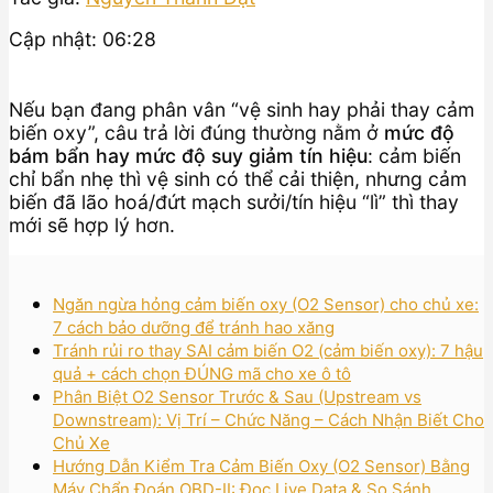
Cập nhật: 06:28
Nếu bạn đang phân vân “vệ sinh hay phải thay cảm
biến oxy”, câu trả lời đúng thường nằm ở
mức độ
bám bẩn hay mức độ suy giảm tín hiệu
: cảm biến
chỉ bẩn nhẹ thì vệ sinh có thể cải thiện, nhưng cảm
biến đã lão hoá/đứt mạch sưởi/tín hiệu “lì” thì thay
mới sẽ hợp lý hơn.
Ngăn ngừa hỏng cảm biến oxy (O2 Sensor) cho chủ xe:
7 cách bảo dưỡng để tránh hao xăng
Tránh rủi ro thay SAI cảm biến O2 (cảm biến oxy): 7 hậu
quả + cách chọn ĐÚNG mã cho xe ô tô
Phân Biệt O2 Sensor Trước & Sau (Upstream vs
Downstream): Vị Trí – Chức Năng – Cách Nhận Biết Cho
Chủ Xe
Hướng Dẫn Kiểm Tra Cảm Biến Oxy (O2 Sensor) Bằng
Máy Chẩn Đoán OBD-II: Đọc Live Data & So Sánh