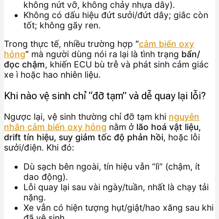
không nứt vỡ, không chảy nhựa dây).
Không có dấu hiệu đứt sưởi/đứt dây; giắc còn
tốt; không gãy ren.
Trong thực tế, nhiều trường hợp
“
cảm biến oxy
hỏng
”
mà người dùng nói ra lại là tình trạng
bẩn/
đọc chậm
, khiến ECU bù trễ và phát sinh cảm giác
xe ì hoặc hao nhiên liệu.
Khi nào vệ sinh chỉ “đỡ tạm” và dễ quay lại lỗi?
Ngược lại, vệ sinh thường chỉ đỡ tạm khi
nguyên
nhân cảm biến oxy hỏng
nằm ở
lão hoá vật liệu,
drift tín hiệu, suy giảm tốc độ phản hồi
, hoặc lỗi
sưởi/điện. Khi đó:
Dù sạch bên ngoài, tín hiệu vẫn “lì” (chậm, ít
dao động).
Lỗi quay lại sau vài ngày/tuần, nhất là chạy tải
nặng.
Xe vẫn có hiện tượng hụt/giật/hao xăng sau khi
đã vệ sinh.