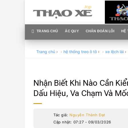
Skip
to
content
TRANG CHỦ
ẮC QUY
CHẨN ĐOÁN LỖI
HỆ 
Trang chủ
›
hệ thống treo ô tô
›
xe lệch lái
›
Nhận Biết Khi Nào Cần Ki
Dấu Hiệu, Va Chạm Và Mốc
Tác giả:
Nguyễn Thành Đạt
Cập nhật: 07:27 - 09/03/2026