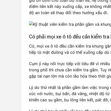
giữ ổn định cho toàn bộ thân xe, hệ thống tr
điểm liên kết này xuống cấp, xe không nhất
độ an toàn sẽ thay đổi theo hướng xấu đi.
Có phải mọi xe ô tô đều cần kiểm tra
Có, mọi xe ô tô đều cần kiểm tra khung gầm
tiếp từ mặt đường và có thể xuống cấp dù x
Cụm ý này nối trực tiếp với tiêu đề vì nhiề
trong phố thì chưa cần kiểm tra gầm. Tuy n
gặp tai nạn lớn mà còn lão hóa theo thời gia
Lý do thứ nhất là phần gầm làm việc trong
xúc với nước, bụi bẩn, đá văng, nhiệt độ 
khiến cao su gầm, bu lông liên kết, pát đỡ,