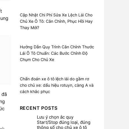
t
Cập Nhật Chi Phí Sửa Xe Lệch Lái Cho
dung
Chủ Xe Ô Tô: Cân Chỉnh, Phục Hồi Hay
Thay Mới?
i
Hướng Dẫn Quy Trình Cân Chỉnh Thước
Lái Ô Tô Chuẩn: Các Bước Chỉnh Độ
Chụm Cho Chủ Xe
Chẩn đoán xe ô tô lệch lái do gầm rơ
cho chủ xe: dấu hiệu rotuyn, càng A và
cách khắc phục
g đã
ông
RECENT POSTS
mức
Lưu ý chọn ắc quy
Start/Stop đúng loại, đúng
thông số cho chủ xe ô tô
kỳ,