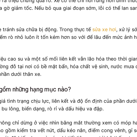
o ra triệu chứng quá rõ. Xe có thể chỉ hơi rung hơn bình thư
a gờ giảm tốc. Nếu bỏ qua giai đoạn sớm, lỗi có thể lan sa
xe tránh sửa chữa bị động. Trong thực tế
sửa xe hơi
, xử lý s
ểm rò nhỏ luôn ít tốn kém hơn so với để lâu đến mức ảnh 
iệu cao su và một số mối liên kết vẫn lão hóa theo thời gia
ường đỗ tại nơi có bề mặt bẩn, hóa chất vệ sinh, nước mưa
phần dưới thân xe.
o gồm những hạng mục nào?
iá tình trạng chịu lực, liên kết và độ ổn định của phần dưới
bu lông, biến dạng, rò rỉ và dấu hiệu va đập.
không chỉ dừng ở việc nhìn bằng mắt thường xem có móp h
o gồm kiểm tra vết nứt, dấu kéo nắn, điểm cong vênh, gỉ s