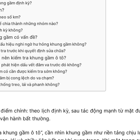
hung gầm định kỳ?
n?
theo số km?
hể chia thành những nhóm nào?
nh kỳ không?
ng gầm có vấn đề?
n dấu hiệu nghi ngờ hư hỏng khung gầm không?
ra trước khi quyết định sửa chữa?
 nên kiểm tra khung gầm ô tô?
 phát hiện dấu vết đâm va trước đó không?
ầm có cần được kiểm tra sớm không?
ầm bị cong lệch do va chạm?
thống treo, lái và phanh không?
 điểm chính: theo lịch định kỳ, sau tác động mạnh từ mặt 
 vận hành bất thường.
ra khung gầm ô tô”, cần nhìn khung gầm như nền tảng chịu l