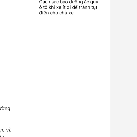
Cách sạc bảo dưỡng ắc quy
ô tô khi xe ít đi để tránh tụt
điện cho chủ xe
đường
ực và