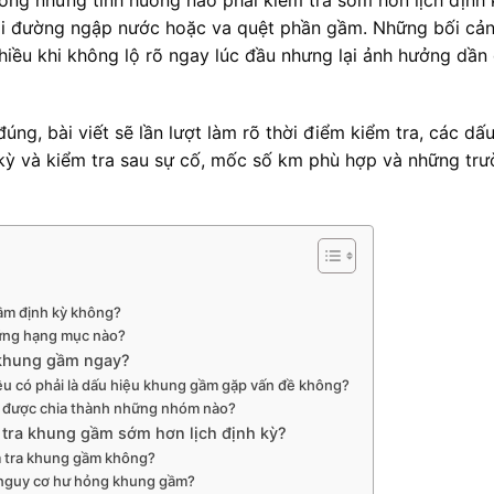
, đi đường ngập nước hoặc va quệt phần gầm. Những bối cả
hiều khi không lộ rõ ngay lúc đầu nhưng lại ảnh hưởng dần
úng, bài viết sẽ lần lượt làm rõ thời điểm kiểm tra, các dấu
 kỳ và kiểm tra sau sự cố, mốc số km phù hợp và những tr
gầm định kỳ không?
hững hạng mục nào?
 khung gầm ngay?
đều có phải là dấu hiệu khung gầm gặp vấn đề không?
ể được chia thành những nhóm nào?
 tra khung gầm sớm hơn lịch định kỳ?
ểm tra khung gầm không?
 nguy cơ hư hỏng khung gầm?