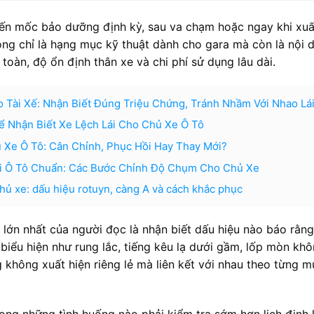
đến mốc bảo dưỡng định kỳ, sau va chạm hoặc ngay khi xuấ
ông chỉ là hạng mục kỹ thuật dành cho gara mà còn là nội 
toàn, độ ổn định thân xe và chi phí sử dụng lâu dài.
o Tài Xế: Nhận Biết Đúng Triệu Chứng, Tránh Nhầm Với Nhao Lá
 Nhận Biết Xe Lệch Lái Cho Chủ Xe Ô Tô
ủ Xe Ô Tô: Cân Chỉnh, Phục Hồi Hay Thay Mới?
i Ô Tô Chuẩn: Các Bước Chỉnh Độ Chụm Cho Chủ Xe
chủ xe: dấu hiệu rotuyn, càng A và cách khắc phục
 lớn nhất của người đọc là nhận biết dấu hiệu nào báo rằn
 biểu hiện như rung lắc, tiếng kêu lạ dưới gầm, lốp mòn kh
g không xuất hiện riêng lẻ mà liên kết với nhau theo từng 
ong những tình huống nào phải kiểm tra sớm hơn lịch định 