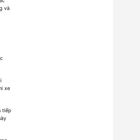
các
g và
ực
i
hi xe
 tiếp
này