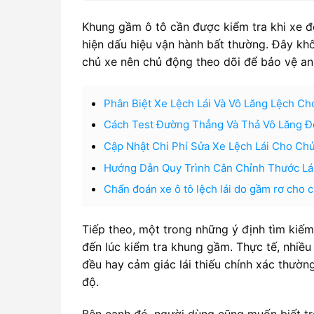
Khung gầm ô tô cần được kiểm tra khi xe 
hiện dấu hiệu vận hành bất thường. Đây kh
chủ xe nên chủ động theo dõi để bảo vệ an 
Phân Biệt Xe Lệch Lái Và Vô Lăng Lệch Ch
Cách Test Đường Thẳng Và Thả Vô Lăng Để
Cập Nhật Chi Phí Sửa Xe Lệch Lái Cho Ch
Hướng Dẫn Quy Trình Cân Chỉnh Thước Lá
Chẩn đoán xe ô tô lệch lái do gầm rơ cho 
Tiếp theo, một trong những ý định tìm kiếm
đến lúc kiểm tra khung gầm. Thực tế, nhiều
đều hay cảm giác lái thiếu chính xác thườn
độ.
Bên cạnh đó, người dùng cũng muốn biết tr