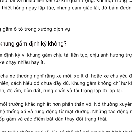
eo, lái và nhiều liên kết cơ khí quan trọng. Khi một trong 
 thiết hỏng ngay lập tức, nhưng cảm giác lái, độ bám đườn
 khung gầm định kỳ không?
 định kỳ vì khung gầm chịu tải liên tục, chịu ảnh hưởng tr
e chạy nhiều hay ít.
u chủ xe thường nghĩ rằng xe mới, xe ít đi hoặc xe chủ yếu đ
hiên, cách hiểu đó chưa đầy đủ. Khung gầm không chỉ hư k
n, độ ẩm, bùn đất, rung chấn và tải trọng lặp đi lặp lại.
 môi trường khắc nghiệt hơn phần thân vỏ. Nó thường xuyên
từ hệ thống xả và rung động từ mặt đường. Những tác động 
 ốp gầm và các điểm bắt dần thay đổi trạng thái.