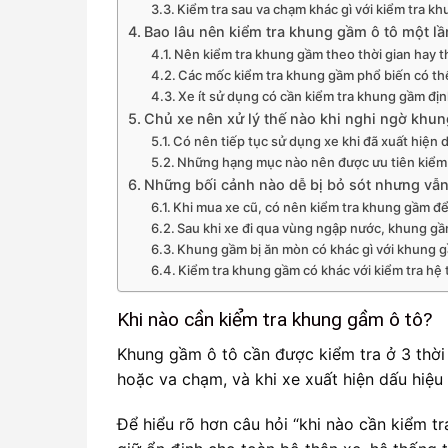
Kiểm tra sau va chạm khác gì với kiểm tra k
Bao lâu nên kiểm tra khung gầm ô tô một lầ
Nên kiểm tra khung gầm theo thời gian hay 
Các mốc kiểm tra khung gầm phổ biến có t
Xe ít sử dụng có cần kiểm tra khung gầm đị
Chủ xe nên xử lý thế nào khi nghi ngờ khu
Có nên tiếp tục sử dụng xe khi đã xuất hiệ
Những hạng mục nào nên được ưu tiên kiểm t
Những bối cảnh nào dễ bị bỏ sót nhưng vẫn
Khi mua xe cũ, có nên kiểm tra khung gầm để
Sau khi xe đi qua vùng ngập nước, khung g
Khung gầm bị ăn mòn có khác gì với khung g
Kiểm tra khung gầm có khác với kiểm tra hệ 
Khi nào cần kiểm tra khung gầm ô tô?
Khung gầm ô tô cần được kiểm tra ở 3 thời
hoặc va chạm, và khi xe xuất hiện dấu hiệu
Để hiểu rõ hơn câu hỏi “khi nào cần kiểm t