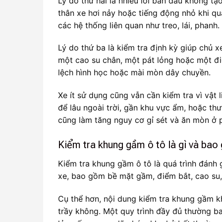
Lý do thứ hai là nhiều lỗi ban đầu không tạ
thân xe hơi nảy hoặc tiếng động nhỏ khi qu
các hệ thống liên quan như treo, lái, phanh.
Lý do thứ ba là kiểm tra định kỳ giúp chủ 
một cao su chân, một pát lỏng hoặc một đi
lệch hình học hoặc mài mòn dây chuyền.
Xe ít sử dụng cũng vẫn cần kiểm tra vì vật l
để lâu ngoài trời, gần khu vực ẩm, hoặc th
cũng làm tăng nguy cơ gỉ sét và ăn mòn ở 
Kiểm tra khung gầm ô tô là gì và ba
Kiểm tra khung gầm ô tô là quá trình đánh g
xe, bao gồm bề mặt gầm, điểm bắt, cao su, 
Cụ thể hơn, nội dung kiểm tra khung gầm 
trầy không. Một quy trình đầy đủ thường ba