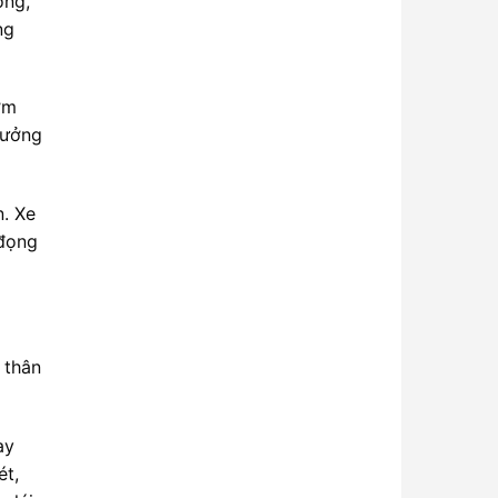
ờng,
ng
ớm
hưởng
n. Xe
 đọng
 thân
ay
ét,