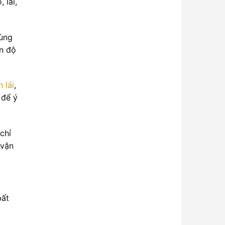
 lái,
dùng
ìn độ
h lái
,
 để ý
chỉ
 vận
bất