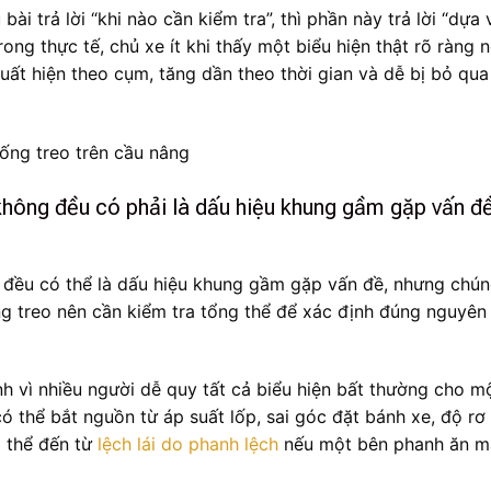
bài trả lời “khi nào cần kiểm tra”, thì phần này trả lời “dựa
rong thực tế, chủ xe ít khi thấy một biểu hiện thật rõ ràng 
uất hiện theo cụm, tăng dần theo thời gian và dễ bị bỏ qua
 không đều có phải là dấu hiệu khung gầm gặp vấn đ
u đều có thể là dấu hiệu khung gầm gặp vấn đề, nhưng chú
ng treo nên cần kiểm tra tổng thể để xác định đúng nguyên
nh vì nhiều người dễ quy tất cả biểu hiện bất thường cho m
có thể bắt nguồn từ áp suất lốp, sai góc đặt bánh xe, độ rơ
ó thể đến từ
lệch lái do phanh lệch
nếu một bên phanh ăn m