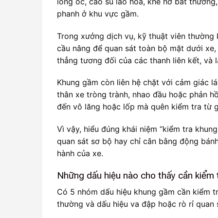
lỏng ốc, cao su lão hóa, khe hở bất thường, 
phanh ở khu vực gầm.
Trong xưởng dịch vụ, kỹ thuật viên thường 
cầu nâng để quan sát toàn bộ mặt dưới xe, 
thẳng tương đối của các thanh liên kết, và l
Khung gầm còn liên hệ chặt với cảm giác lá
thân xe tròng trành, nhao đầu hoặc phản hồi
đến vô lăng hoặc lốp mà quên kiểm tra từ g
Vì vậy, hiểu đúng khái niệm “kiểm tra khun
quan sát sơ bộ hay chỉ cân bằng động bánh
hành của xe.
Những dấu hiệu nào cho thấy cần kiểm
Có 5 nhóm dấu hiệu khung gầm cần kiểm tra 
thường và dấu hiệu va đập hoặc rò rỉ quan