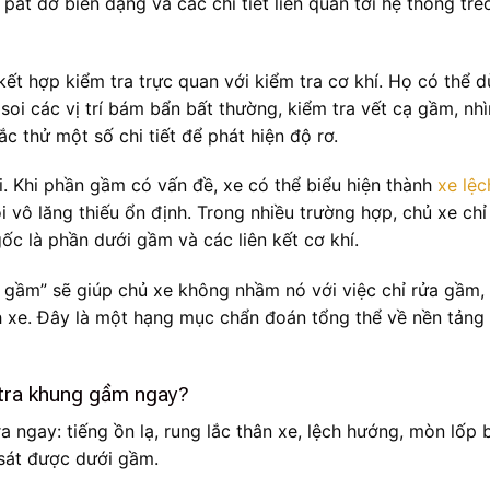
pát đỡ biến dạng và các chi tiết liên quan tới hệ thống treo,
kết hợp kiểm tra trực quan với kiểm tra cơ khí. Họ có thể 
soi các vị trí bám bẩn bất thường, kiểm tra vết cạ gầm, nh
ắc thử một số chi tiết để phát hiện độ rơ.
i. Khi phần gầm có vấn đề, xe có thể biểu hiện thành
xe lệc
 vô lăng thiếu ổn định. Trong nhiều trường hợp, chủ xe chỉ
ốc là phần dưới gầm và các liên kết cơ khí.
g gầm” sẽ giúp chủ xe không nhầm nó với việc chỉ rửa gầm, 
 xe. Đây là một hạng mục chẩn đoán tổng thể về nền tảng
 tra khung gầm ngay?
ngay: tiếng ồn lạ, rung lắc thân xe, lệch hướng, mòn lốp 
 sát được dưới gầm.