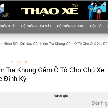
THỐNG LÁI
HỆ THỐNG LÀM MÁT
HỆ THỐNG PHANH
HỘP SỐ
Nhận Biết Khi Nào Cần Kiểm Tra Khung Gầm Ô Tô Cho Chủ Xe: Dấ
XE LỆCH LÁI
ểm Tra Khung Gầm Ô Tô Cho Chủ Xe:
 Định Kỳ
Đánh giá
Đánh g