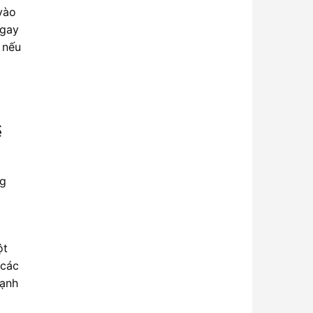
 vào
ngay
 nếu
ề
ng
ột
 các
ạnh