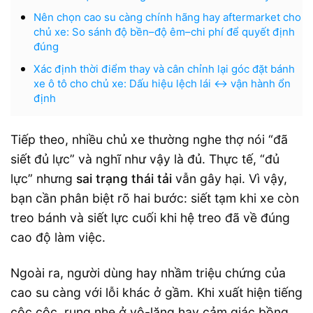
Nên chọn cao su càng chính hãng hay aftermarket cho
chủ xe: So sánh độ bền–độ êm–chi phí để quyết định
đúng
Xác định thời điểm thay và cân chỉnh lại góc đặt bánh
xe ô tô cho chủ xe: Dấu hiệu lệch lái ↔ vận hành ổn
định
Tiếp theo, nhiều chủ xe thường nghe thợ nói “đã
siết đủ lực” và nghĩ như vậy là đủ. Thực tế, “đủ
lực” nhưng
sai trạng thái tải
vẫn gây hại. Vì vậy,
bạn cần phân biệt rõ hai bước: siết tạm khi xe còn
treo bánh và siết lực cuối khi hệ treo đã về đúng
cao độ làm việc.
Ngoài ra, người dùng hay nhầm triệu chứng của
cao su càng với lỗi khác ở gầm. Khi xuất hiện tiếng
cộc cộc, rung nhẹ ở vô-lăng hay cảm giác bồng