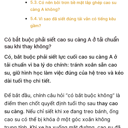
Có nên bôi trơn bề mặt lắp ghép cao su
càng A không?
Vì sao đã siết đúng tải vẫn có tiếng kêu
gầm?
Có bắt buộc phải siết cao su càng A ở tải chuẩn
sau khi thay không?
Có, bắt buộc phải siết lực cuối cao su càng A ở
tải chuẩn vì ba lý do chính: tránh xoắn sẵn cao
su, giữ hình học làm việc đúng của hệ treo và kéo
dài tuổi thọ chi tiết.
Để bắt đầu, chính câu hỏi “có bắt buộc không” là
điểm then chốt quyết định tuổi thọ sau
thay cao
su càng
. Nếu chỉ siết khi xe đang treo bánh, ống
cao su có thể bị khóa ở một góc xoắn không
trung tính. Khi xe hạ xuống mặt đường, cao su đã