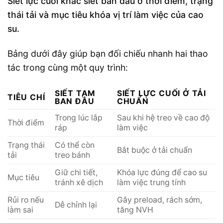
Siết lực cuối khác siết ban đầu ở thời điểm, trạng
thái tải và mục tiêu khóa vị trí làm việc của cao
su.
Bảng dưới đây giúp bạn đối chiếu nhanh hai thao
tác trong cùng một quy trình:
SIẾT TẠM
SIẾT LỰC CUỐI Ở TẢI
TIÊU CHÍ
BAN ĐẦU
CHUẨN
Trong lúc lắp
Sau khi hệ treo về cao độ
Thời điểm
ráp
làm việc
Trạng thái
Có thể còn
Bắt buộc ở tải chuẩn
tải
treo bánh
Giữ chi tiết,
Khóa lực đúng để cao su
Mục tiêu
tránh xê dịch
làm việc trung tính
Rủi ro nếu
Gây preload, rách sớm,
Dễ chỉnh lại
làm sai
tăng NVH