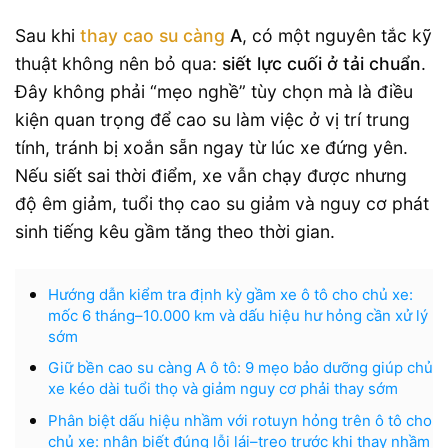
Sau khi
thay cao su càng
A
, có một nguyên tắc kỹ
thuật không nên bỏ qua:
siết lực cuối ở tải chuẩn
.
Đây không phải “mẹo nghề” tùy chọn mà là điều
kiện quan trọng để cao su làm việc ở vị trí trung
tính, tránh bị xoắn sẵn ngay từ lúc xe đứng yên.
Nếu siết sai thời điểm, xe vẫn chạy được nhưng
độ êm giảm, tuổi thọ cao su giảm và nguy cơ phát
sinh tiếng kêu gầm tăng theo thời gian.
Hướng dẫn kiểm tra định kỳ gầm xe ô tô cho chủ xe:
mốc 6 tháng–10.000 km và dấu hiệu hư hỏng cần xử lý
sớm
Giữ bền cao su càng A ô tô: 9 mẹo bảo dưỡng giúp chủ
xe kéo dài tuổi thọ và giảm nguy cơ phải thay sớm
Phân biệt dấu hiệu nhầm với rotuyn hỏng trên ô tô cho
chủ xe: nhận biết đúng lỗi lái–treo trước khi thay nhầm