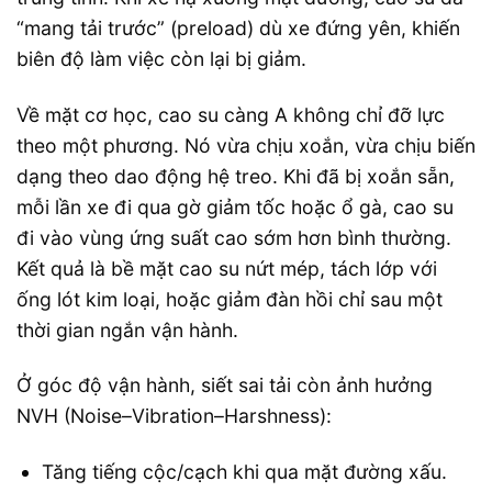
“mang tải trước” (preload) dù xe đứng yên, khiến
biên độ làm việc còn lại bị giảm.
Về mặt cơ học, cao su càng A không chỉ đỡ lực
theo một phương. Nó vừa chịu xoắn, vừa chịu biến
dạng theo dao động hệ treo. Khi đã bị xoắn sẵn,
mỗi lần xe đi qua gờ giảm tốc hoặc ổ gà, cao su
đi vào vùng ứng suất cao sớm hơn bình thường.
Kết quả là bề mặt cao su nứt mép, tách lớp với
ống lót kim loại, hoặc giảm đàn hồi chỉ sau một
thời gian ngắn vận hành.
Ở góc độ vận hành, siết sai tải còn ảnh hưởng
NVH (Noise–Vibration–Harshness):
Tăng tiếng cộc/cạch khi qua mặt đường xấu.