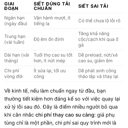
GIAI
SIẾT ĐÚNG TẢI
SIẾT SAI TẢI
ĐOẠN
CHUẨN
Ngắn hạn
Vận hành mượt, ít
Có thể chưa lộ lỗi rõ
(ngày đầu)
tiếng lạ
Tăng khả năng
Trung hạn
Độ êm ổn định
cộc/cạch khi qua ổ
(vài tuần)
gà
Dài hạn (vài
Tuổi thọ cao su tốt
Dễ preload, nứt/xé
tháng)
hơn, ít nứt mép
cao su, giảm êm
Chi phí
Ít sửa lại, tối ưu
Dễ phát sinh công
vòng đời
công
tháo lắp và thay lại
Về kinh tế, nếu làm chuẩn ngay từ đầu, bạn
thường tiết kiệm hơn đáng kể so với việc quay lại
xử lý lỗi sau đó. Đây là điểm nhiều người bỏ qua
khi cân nhắc
chi phí thay cao su càng
: giá phụ
tùng chỉ là một phần, chi phí sai quy trình mới là