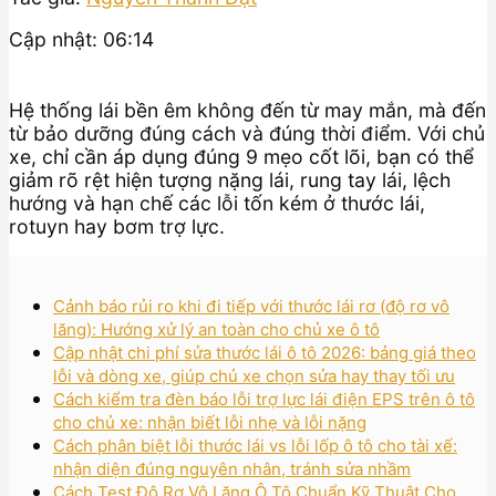
Cập nhật: 06:14
Hệ thống lái bền êm không đến từ may mắn, mà đến
từ bảo dưỡng đúng cách và đúng thời điểm. Với chủ
xe, chỉ cần áp dụng đúng 9 mẹo cốt lõi, bạn có thể
giảm rõ rệt hiện tượng nặng lái, rung tay lái, lệch
hướng và hạn chế các lỗi tốn kém ở thước lái,
rotuyn hay bơm trợ lực.
Cảnh báo rủi ro khi đi tiếp với thước lái rơ (độ rơ vô
lăng): Hướng xử lý an toàn cho chủ xe ô tô
Cập nhật chi phí sửa thước lái ô tô 2026: bảng giá theo
lỗi và dòng xe, giúp chủ xe chọn sửa hay thay tối ưu
Cách kiểm tra đèn báo lỗi trợ lực lái điện EPS trên ô tô
cho chủ xe: nhận biết lỗi nhẹ và lỗi nặng
Cách phân biệt lỗi thước lái vs lỗi lốp ô tô cho tài xế:
nhận diện đúng nguyên nhân, tránh sửa nhầm
Cách Test Độ Rơ Vô Lăng Ô Tô Chuẩn Kỹ Thuật Cho