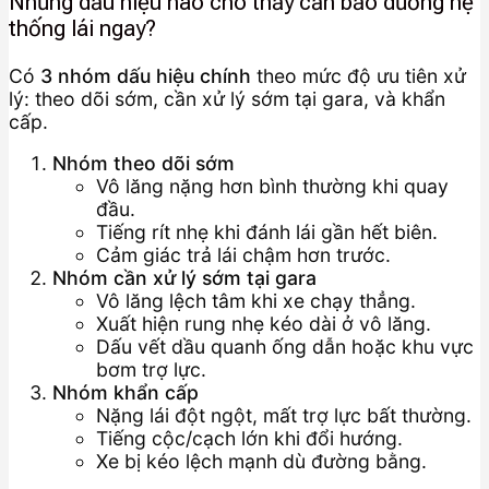
Những dấu hiệu nào cho thấy cần bảo dưỡng hệ
thống lái ngay?
Có
3 nhóm dấu hiệu chính
theo mức độ ưu tiên xử
lý: theo dõi sớm, cần xử lý sớm tại gara, và khẩn
cấp.
Nhóm theo dõi sớm
Vô lăng nặng hơn bình thường khi quay
đầu.
Tiếng rít nhẹ khi đánh lái gần hết biên.
Cảm giác trả lái chậm hơn trước.
Nhóm cần xử lý sớm tại gara
Vô lăng lệch tâm khi xe chạy thẳng.
Xuất hiện rung nhẹ kéo dài ở vô lăng.
Dấu vết dầu quanh ống dẫn hoặc khu vực
bơm trợ lực.
Nhóm khẩn cấp
Nặng lái đột ngột, mất trợ lực bất thường.
Tiếng cộc/cạch lớn khi đổi hướng.
Xe bị kéo lệch mạnh dù đường bằng.