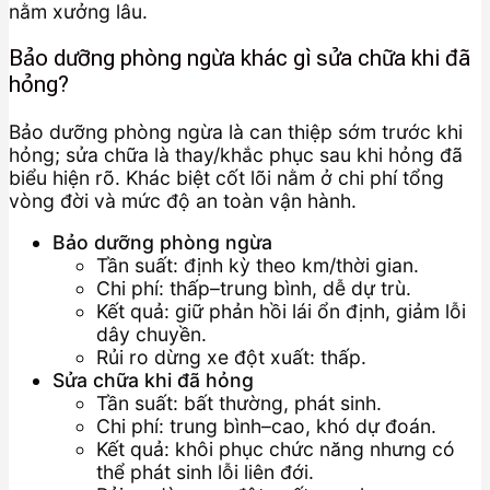
nằm xưởng lâu.
Bảo dưỡng phòng ngừa khác gì sửa chữa khi đã
hỏng?
Bảo dưỡng phòng ngừa là can thiệp sớm trước khi
hỏng; sửa chữa là thay/khắc phục sau khi hỏng đã
biểu hiện rõ. Khác biệt cốt lõi nằm ở chi phí tổng
vòng đời và mức độ an toàn vận hành.
Bảo dưỡng phòng ngừa
Tần suất: định kỳ theo km/thời gian.
Chi phí: thấp–trung bình, dễ dự trù.
Kết quả: giữ phản hồi lái ổn định, giảm lỗi
dây chuyền.
Rủi ro dừng xe đột xuất: thấp.
Sửa chữa khi đã hỏng
Tần suất: bất thường, phát sinh.
Chi phí: trung bình–cao, khó dự đoán.
Kết quả: khôi phục chức năng nhưng có
thể phát sinh lỗi liên đới.