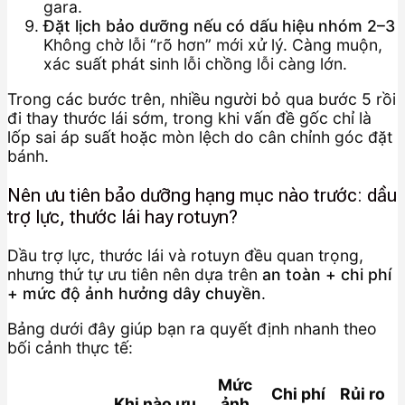
gara.
Đặt lịch bảo dưỡng nếu có dấu hiệu nhóm 2–3
Không chờ lỗi “rõ hơn” mới xử lý. Càng muộn,
xác suất phát sinh lỗi chồng lỗi càng lớn.
Trong các bước trên, nhiều người bỏ qua bước 5 rồi
đi thay thước lái sớm, trong khi vấn đề gốc chỉ là
lốp sai áp suất hoặc mòn lệch do cân chỉnh góc đặt
bánh.
Nên ưu tiên bảo dưỡng hạng mục nào trước: dầu
trợ lực, thước lái hay rotuyn?
Dầu trợ lực, thước lái và rotuyn đều quan trọng,
nhưng thứ tự ưu tiên nên dựa trên
an toàn + chi phí
+ mức độ ảnh hưởng dây chuyền
.
Bảng dưới đây giúp bạn ra quyết định nhanh theo
bối cảnh thực tế:
Mức
Chi phí
Rủi ro
Khi nào ưu
ảnh