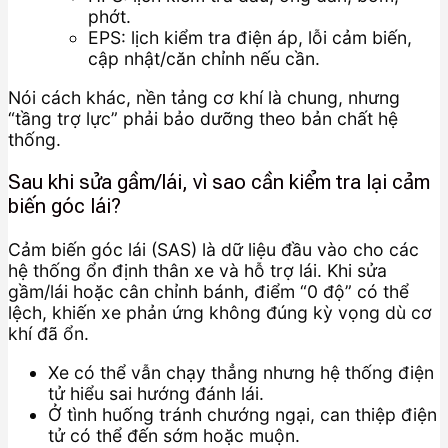
phớt.
EPS: lịch kiểm tra điện áp, lỗi cảm biến,
cập nhật/căn chỉnh nếu cần.
Nói cách khác, nền tảng cơ khí là chung, nhưng
“tầng trợ lực” phải bảo dưỡng theo bản chất hệ
thống.
Sau khi sửa gầm/lái, vì sao cần kiểm tra lại cảm
biến góc lái?
Cảm biến góc lái (SAS) là dữ liệu đầu vào cho các
hệ thống ổn định thân xe và hỗ trợ lái. Khi sửa
gầm/lái hoặc cân chỉnh bánh, điểm “0 độ” có thể
lệch, khiến xe phản ứng không đúng kỳ vọng dù cơ
khí đã ổn.
Xe có thể vẫn chạy thẳng nhưng hệ thống điện
tử hiểu sai hướng đánh lái.
Ở tình huống tránh chướng ngại, can thiệp điện
tử có thể đến sớm hoặc muộn.