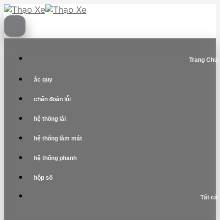
Skip
to
content
Trang Chủ
ắc quy
chẩn đoán lỗi
hệ thống lái
hệ thống làm mát
hệ thống phanh
hộp số
Tất cả