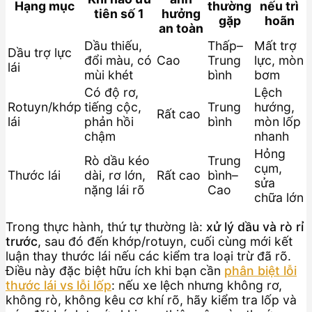
Hạng mục
thường
nếu trì
tiên số 1
hưởng
gặp
hoãn
an toàn
Dầu thiếu,
Thấp–
Mất trợ
Dầu trợ lực
đổi màu, có
Cao
Trung
lực, mòn
lái
mùi khét
bình
bơm
Có độ rơ,
Lệch
Rotuyn/khớp
tiếng cộc,
Trung
hướng,
Rất cao
lái
phản hồi
bình
mòn lốp
chậm
nhanh
Hỏng
Rò dầu kéo
Trung
cụm,
Thước lái
dài, rơ lớn,
Rất cao
bình–
sửa
nặng lái rõ
Cao
chữa lớn
Trong thực hành, thứ tự thường là:
xử lý dầu và rò rỉ
trước
, sau đó đến khớp/rotuyn, cuối cùng mới kết
luận thay thước lái nếu các kiểm tra loại trừ đã rõ.
Điều này đặc biệt hữu ích khi bạn cần
phân biệt lỗi
thước lái vs lỗi lốp
: nếu xe lệch nhưng không rơ,
không rò, không kêu cơ khí rõ, hãy kiểm tra lốp và