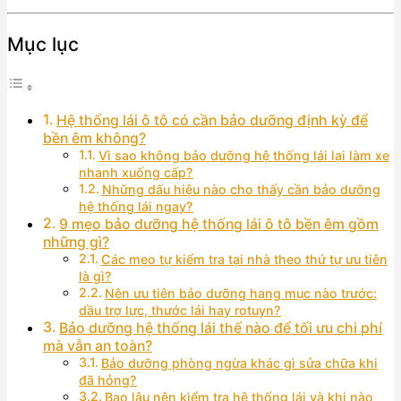
Mục lục
Hệ thống lái ô tô có cần bảo dưỡng định kỳ để
bền êm không?
Vì sao không bảo dưỡng hệ thống lái lại làm xe
nhanh xuống cấp?
Những dấu hiệu nào cho thấy cần bảo dưỡng
hệ thống lái ngay?
9 mẹo bảo dưỡng hệ thống lái ô tô bền êm gồm
những gì?
Các mẹo tự kiểm tra tại nhà theo thứ tự ưu tiên
là gì?
Nên ưu tiên bảo dưỡng hạng mục nào trước:
dầu trợ lực, thước lái hay rotuyn?
Bảo dưỡng hệ thống lái thế nào để tối ưu chi phí
mà vẫn an toàn?
Bảo dưỡng phòng ngừa khác gì sửa chữa khi
đã hỏng?
Bao lâu nên kiểm tra hệ thống lái và khi nào