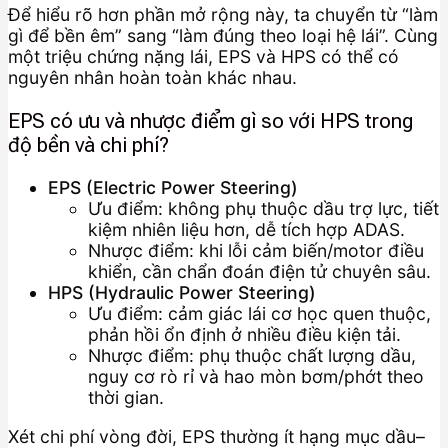
Để hiểu rõ hơn phần mở rộng này, ta chuyển từ “làm
gì để bền êm” sang “làm đúng theo loại hệ lái”. Cùng
một triệu chứng nặng lái, EPS và HPS có thể có
nguyên nhân hoàn toàn khác nhau.
EPS có ưu và nhược điểm gì so với HPS trong
độ bền và chi phí?
EPS (Electric Power Steering)
Ưu điểm: không phụ thuộc dầu trợ lực, tiết
kiệm nhiên liệu hơn, dễ tích hợp ADAS.
Nhược điểm: khi lỗi cảm biến/motor điều
khiển, cần chẩn đoán điện tử chuyên sâu.
HPS (Hydraulic Power Steering)
Ưu điểm: cảm giác lái cơ học quen thuộc,
phản hồi ổn định ở nhiều điều kiện tải.
Nhược điểm: phụ thuộc chất lượng dầu,
nguy cơ rò rỉ và hao mòn bơm/phớt theo
thời gian.
Xét chi phí vòng đời, EPS thường ít hạng mục dầu–