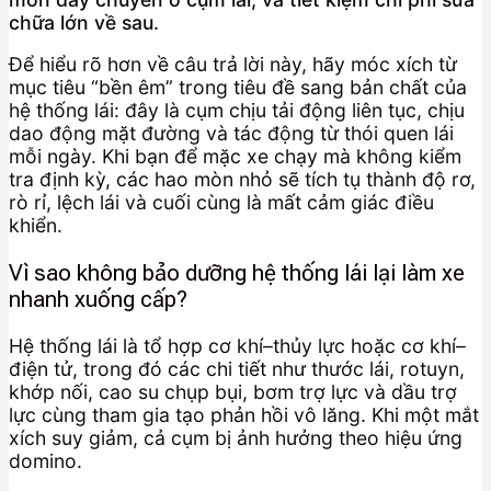
chữa lớn về sau.
Để hiểu rõ hơn về câu trả lời này, hãy móc xích từ
mục tiêu “bền êm” trong tiêu đề sang bản chất của
hệ thống lái: đây là cụm chịu tải động liên tục, chịu
dao động mặt đường và tác động từ thói quen lái
mỗi ngày. Khi bạn để mặc xe chạy mà không kiểm
tra định kỳ, các hao mòn nhỏ sẽ tích tụ thành độ rơ,
rò rỉ, lệch lái và cuối cùng là mất cảm giác điều
khiển.
Vì sao không bảo dưỡng hệ thống lái lại làm xe
nhanh xuống cấp?
Hệ thống lái là tổ hợp cơ khí–thủy lực hoặc cơ khí–
điện tử, trong đó các chi tiết như thước lái, rotuyn,
khớp nối, cao su chụp bụi, bơm trợ lực và dầu trợ
lực cùng tham gia tạo phản hồi vô lăng. Khi một mắt
xích suy giảm, cả cụm bị ảnh hưởng theo hiệu ứng
domino.