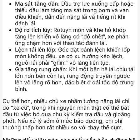
Ma sát tăng dần:
Dầu trợ lực xuống cấp hoặc
thiếu dầu làm tăng ma sát trong bơm và van
điều khiển, dẫn đến nặng lái và tiếng rít khi
đánh lái.
Độ rơ tích lũy:
Rotuyn mòn và khe hở khớp
tăng lên khiến vô lăng có “độ chết”, xe phản
ứng chậm hơn với thao tác đánh lái.
Lệch tải lên lốp:
Góc đặt bánh lệch khiến lốp
mòn không đều, xe có xu hướng kéo lệch,
người lái phải “ghìm” vô lăng liên tục.
Gia tăng rung chấn:
Khi một bên hệ lái chịu tải
lớn hơn bên còn lại, rung động truyền ngược
lên vô lăng rõ hơn, đặc biệt ở dải tốc độ trung
bình.
Cụ thể hơn, nhiều chủ xe nhầm tưởng nặng lái chỉ
do “xe cũ”, trong khi nguyên nhân thật có thể bắt
đầu từ việc bỏ qua chu kỳ kiểm tra dầu và gioăng
phớt. Nếu xử lý sớm ở mức bảo dưỡng, chi phí
thường thấp hơn rất nhiều so với thay thế cụm.