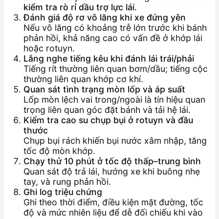
kiểm tra rò rỉ dầu trợ lực lái
.
Đánh giá độ rơ vô lăng khi xe đứng yên
Nếu vô lăng có khoảng trễ lớn trước khi bánh
phản hồi, khả năng cao có vấn đề ở khớp lái
hoặc rotuyn.
Lắng nghe tiếng kêu khi đánh lái trái/phải
Tiếng rít thường liên quan bơm/dầu; tiếng cộc
thường liên quan khớp cơ khí.
Quan sát tình trạng mòn lốp và áp suất
Lốp mòn lệch vai trong/ngoài là tín hiệu quan
trọng liên quan góc đặt bánh và tải hệ lái.
Kiểm tra cao su chụp bụi ở rotuyn và đầu
thước
Chụp bụi rách khiến bụi nước xâm nhập, tăng
tốc độ mòn khớp.
Chạy thử 10 phút ở tốc độ thấp–trung bình
Quan sát độ trả lái, hướng xe khi buông nhẹ
tay, và rung phản hồi.
Ghi log triệu chứng
Ghi theo thời điểm, điều kiện mặt đường, tốc
độ và mức nhiên liệu để dễ đối chiếu khi vào