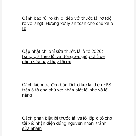
Cảnh báo rủi ro khi đi tiếp với thước lái rơ (độ
rơ vô lăng): Hướng xử lý an toàn cho chủ xe ô
tô
Cập nhật chi phí sửa thước lái ô tô 2026:
bảng giá theo lỗi và dòng xe, giúp chủ xe
chọn sửa hay thay tối ưu
Cách kiểm tra đèn báo lỗi trợ lực lái điện EPS
trên ô tô cho chủ xe: nhận biết lỗi nhẹ và lỗi
nặng
Cách phân biệt lỗi thước lái vs lỗi lốp ô tô cho
tài xế: nhận diện đúng nguyên nhân, tránh
sửa nhầm