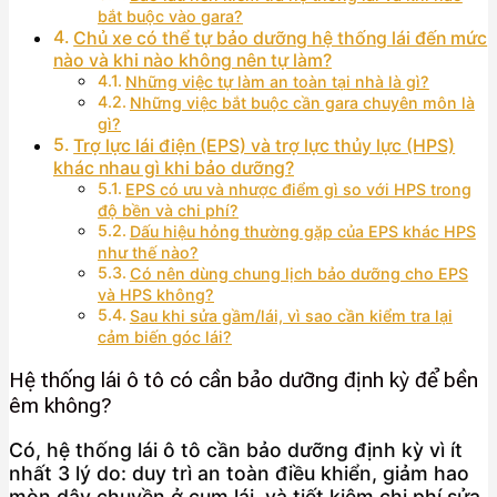
bắt buộc vào gara?
Chủ xe có thể tự bảo dưỡng hệ thống lái đến mức
nào và khi nào không nên tự làm?
Những việc tự làm an toàn tại nhà là gì?
Những việc bắt buộc cần gara chuyên môn là
gì?
Trợ lực lái điện (EPS) và trợ lực thủy lực (HPS)
khác nhau gì khi bảo dưỡng?
EPS có ưu và nhược điểm gì so với HPS trong
độ bền và chi phí?
Dấu hiệu hỏng thường gặp của EPS khác HPS
như thế nào?
Có nên dùng chung lịch bảo dưỡng cho EPS
và HPS không?
Sau khi sửa gầm/lái, vì sao cần kiểm tra lại
cảm biến góc lái?
Hệ thống lái ô tô có cần bảo dưỡng định kỳ để bền
êm không?
Có, hệ thống lái ô tô cần bảo dưỡng định kỳ vì ít
nhất 3 lý do: duy trì an toàn điều khiển, giảm hao
mòn dây chuyền ở cụm lái, và tiết kiệm chi phí sửa