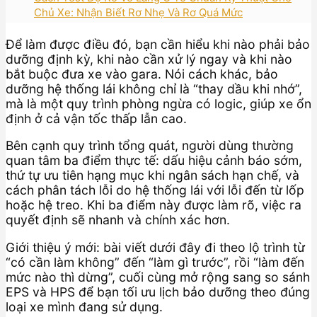
Chủ Xe: Nhận Biết Rơ Nhẹ Và Rơ Quá Mức
Để làm được điều đó, bạn cần hiểu khi nào phải bảo
dưỡng định kỳ, khi nào cần xử lý ngay và khi nào
bắt buộc đưa xe vào gara. Nói cách khác, bảo
dưỡng hệ thống lái không chỉ là “thay dầu khi nhớ”,
mà là một quy trình phòng ngừa có logic, giúp xe ổn
định ở cả vận tốc thấp lẫn cao.
Bên cạnh quy trình tổng quát, người dùng thường
quan tâm ba điểm thực tế: dấu hiệu cảnh báo sớm,
thứ tự ưu tiên hạng mục khi ngân sách hạn chế, và
cách phân tách lỗi do hệ thống lái với lỗi đến từ lốp
hoặc hệ treo. Khi ba điểm này được làm rõ, việc ra
quyết định sẽ nhanh và chính xác hơn.
Giới thiệu ý mới: bài viết dưới đây đi theo lộ trình từ
“có cần làm không” đến “làm gì trước”, rồi “làm đến
mức nào thì dừng”, cuối cùng mở rộng sang so sánh
EPS và HPS để bạn tối ưu lịch bảo dưỡng theo đúng
loại xe mình đang sử dụng.