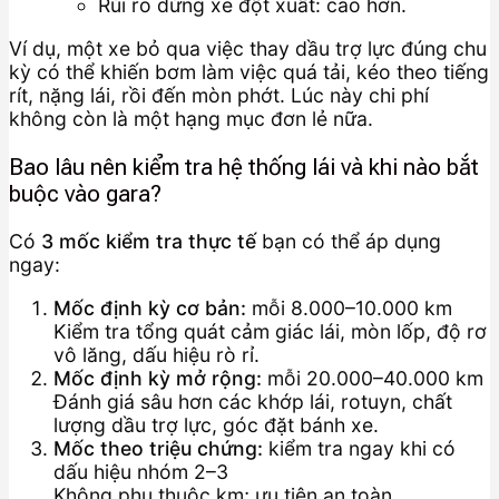
Rủi ro dừng xe đột xuất: cao hơn.
Ví dụ, một xe bỏ qua việc thay dầu trợ lực đúng chu
kỳ có thể khiến bơm làm việc quá tải, kéo theo tiếng
rít, nặng lái, rồi đến mòn phớt. Lúc này chi phí
không còn là một hạng mục đơn lẻ nữa.
Bao lâu nên kiểm tra hệ thống lái và khi nào bắt
buộc vào gara?
Có
3 mốc kiểm tra thực tế
bạn có thể áp dụng
ngay:
Mốc định kỳ cơ bản:
mỗi 8.000–10.000 km
Kiểm tra tổng quát cảm giác lái, mòn lốp, độ rơ
vô lăng, dấu hiệu rò rỉ.
Mốc định kỳ mở rộng:
mỗi 20.000–40.000 km
Đánh giá sâu hơn các khớp lái, rotuyn, chất
lượng dầu trợ lực, góc đặt bánh xe.
Mốc theo triệu chứng:
kiểm tra ngay khi có
dấu hiệu nhóm 2–3
Không phụ thuộc km; ưu tiên an toàn.