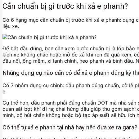
Cần chuẩn bị gì trước khi xả e phanh?
Có 6 hạng mục cần chuẩn bị trước khi xả e phanh: dụng cụ 
liệu xe.
Để bắt đầu đúng, bạn cần xem bước chuẩn bị là lớp bảo 
kích xe không chắc hoặc mở ốc xả khi ren đã quá kém, có t
đầu nối, ống mềm, xi lanh chính, heo phanh và bình dầu. Nếu
Những dụng cụ nào cần có để xả e phanh đúng kỹ th
Có 7 nhóm dụng cụ chính: dầu phanh đúng chuẩn, cờ lê phù
e.
Cụ thể hơn, dầu phanh phải đúng chuẩn DOT mà nhà sản xu
quan sát bọt khí đi ra; chai hứng dầu giúp thu gom sạch;
mình, bộ hút chân không hoặc bộ tạo áp suất sẽ hữu ích h
Có thể tự xả e phanh tại nhà hay nên đưa xe ra gara?