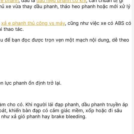
 e phanh
, đâu là
dấu hiệu phanh có khí
, cần chuẩn bị gì
chủ xe vừa thay dầu phanh, tháo heo phanh hoặc mới xử lý
a
xả e phanh thủ công vs máy
, cũng như việc xe có ABS có
i thao tác.
sâu để bạn đọc được trọn vẹn một mạch nội dung, dễ theo
 lực phanh ổn định trở lại.
àm cho có. Khi người lái đạp phanh, dầu phanh truyền áp
thoát, khiến bàn đạp có cảm giác mềm, xốp hoặc đi sâu
 như xả gió phanh hay brake bleeding.