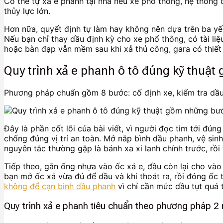
Có thể tự xả e phanh tại nhà nếu xe phổ thông, hệ thống đơ
thủy lực lớn.
Hơn nữa, quyết định tự làm hay không nên dựa trên ba yếu
Nếu bạn chỉ thay dầu định kỳ cho xe phổ thông, có tài li
hoặc bàn đạp vẫn mềm sau khi xả thủ công, gara có thiết
Quy trình xả e phanh ô tô đúng kỹ thuậ
Phương pháp chuẩn gồm 8 bước: cố định xe, kiểm tra dầu, 
Đây là phần cốt lõi của bài viết, vì người đọc tìm tới đú
chống đúng vị trí an toàn. Mở nắp bình dầu phanh, vệ sin
nguyên tắc thường gặp là bánh xa xi lanh chính trước, r
Tiếp theo, gắn ống nhựa vào ốc xả e, đầu còn lại cho vào
bạn mở ốc xả vừa đủ để dầu và khí thoát ra, rồi đóng ốc t
không để cạn bình dầu phanh
vì chỉ cần mức dầu tụt quá t
Quy trình xả e phanh tiêu chuẩn theo phương pháp 2 