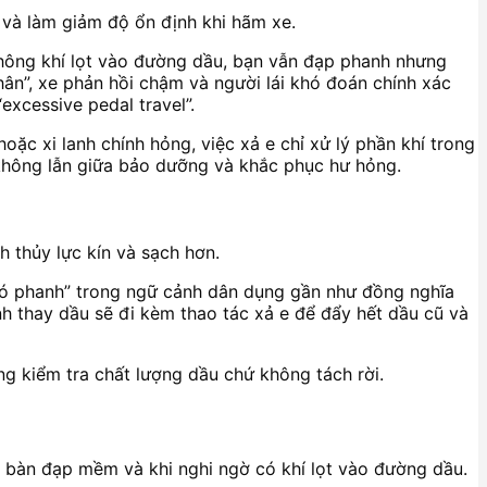
h và làm giảm độ ổn định khi hãm xe.
 không khí lọt vào đường dầu, bạn vẫn đạp phanh nhưng
hân”, xe phản hồi chậm và người lái khó đoán chính xác
excessive pedal travel”.
ặc xi lanh chính hỏng, việc xả e chỉ xử lý phần khí trong
 không lẫn giữa bảo dưỡng và khắc phục hư hỏng.
 thủy lực kín và sạch hơn.
ả gió phanh” trong ngữ cảnh dân dụng gần như đồng nghĩa
ình thay dầu sẽ đi kèm thao tác xả e để đẩy hết dầu cũ và
ùng kiểm tra chất lượng dầu chứ không tách rời.
u bàn đạp mềm và khi nghi ngờ có khí lọt vào đường dầu.