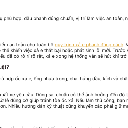
phù hợp, dầu phanh đúng chuẩn, vị trí làm việc an toàn, ngư
hiểm an toàn cho toàn bộ
quy trình xả e phanh đúng cách
. 
hể khiến việc xả e thất bại hoặc phát sinh lỗi mới. Trước 
 đã có rò rỉ rõ rệt, xả e xong hệ thống vẫn sẽ hút khí trở l
uật?
 hợp ốc xả e, ống nhựa trong, chai hứng dầu, kích và chân
ất xe yêu cầu. Dùng sai chuẩn có thể ảnh hưởng đến độ tư
 cờ lê đúng cỡ giúp tránh tòe ốc xả. Nếu làm thủ công, bạ
ơn. Nhiều hướng dẫn kỹ thuật cũng khuyến cáo phải giữ mức 