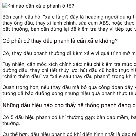
Bên cạnh câu hỏi “xả e là gì”, đây là heading người dùng 
thay ống dầu, thay xi lanh chính, sửa cụm ABS, hoặc thực
bất thường, bạn cần dừng lại để kiểm tra thay vì tiếp tục 
Có phải cứ thay dầu phanh là cần xả e không?
Có, thay dầu phanh thường đi kèm xả e vì quá trình mở mạ
Tuy nhiên, cần móc xích chính xác: nếu chỉ kiểm tra mức 
đường dầu, thay chi tiết thủy lực, hút dầu cũ hoặc thực 
“châm thêm dầu” và “xả e sau thay dầu phanh”, trong khi h
Quan trọng hơn, nếu thay dầu mà bỏ qua công đoạn đẩy kh
tưởng đã bảo dưỡng xong nhưng hiệu quả phanh thực tế 
Những dấu hiệu nào cho thấy hệ thống phanh đang c
Có 5 dấu hiệu phanh có khí thường gặp: bàn đạp mềm, bà
thường.
Cụ thể hơn, dấu hiệu phanh có khí điển hình nhất là đạp 