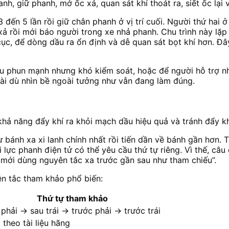
, giữ phanh, mở ốc xả, quan sát khí thoát ra, siết ốc lại 
 đến 5 lần rồi giữ chân phanh ở vị trí cuối. Người thứ hai
c xả rồi mới báo người trong xe nhả phanh. Chu trình này lặ
cục, để dòng dầu ra ổn định và dễ quan sát bọt khí hơn. Đ
ầu phun mạnh nhưng khó kiểm soát, hoặc để người hỗ trợ n
dài dù nhìn bề ngoài tưởng như vẫn đang làm đúng.
 khả năng đẩy khí ra khỏi mạch dầu hiệu quả và tránh đẩy k
bánh xa xi lanh chính nhất rồi tiến dần về bánh gần hơn. 
lực phanh điện tử có thể yêu cầu thứ tự riêng. Vì thế, câu
ì mới dùng nguyên tắc xa trước gần sau như tham chiếu”.
ên tắc tham khảo phổ biến:
Thứ tự tham khảo
phải → sau trái → trước phải → trước trái
theo tài liệu hãng