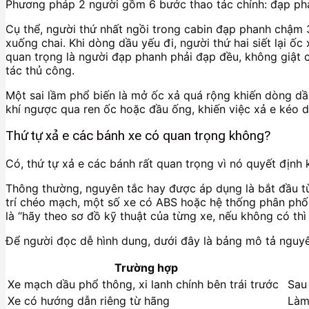
Phương pháp 2 người gồm 6 bước thao tác chính: đạp phanh
Cụ thể, người thứ nhất ngồi trong cabin đạp phanh chậm 3
xuống chai. Khi dòng dầu yếu đi, người thứ hai siết lại ố
quan trọng là người đạp phanh phải đạp đều, không giật 
tác thủ công.
Một sai lầm phổ biến là mở ốc xả quá rộng khiến dòng d
khí ngược qua ren ốc hoặc đầu ống, khiến việc xả e kéo 
Thứ tự xả e các bánh xe có quan trọng không?
Có, thứ tự xả e các bánh rất quan trọng vì nó quyết định
Thông thường, nguyên tắc hay được áp dụng là bắt đầu từ 
trí chéo mạch, một số xe có ABS hoặc hệ thống phân phối 
là “hãy theo sơ đồ kỹ thuật của từng xe, nếu không có th
Để người đọc dễ hình dung, dưới đây là bảng mô tả nguy
Trường hợp
Xe mạch dầu phổ thông, xi lanh chính bên trái trước
Sau 
Xe có hướng dẫn riêng từ hãng
Làm 