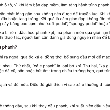
anh ô tô, vì khí làm bàn đạp mềm, làm tăng hành trình phan
c cần chất lỏng gần như không nén được để truyền lực. Khi
 đĩa hoặc tang trống. Kết quả là cảm giác đạp không “ăn c
ng này bằng các cụm như “soft pedal”, “spongy pedal” hoặc “
 bị rò rỉ dầu, heo phanh kẹt, má phanh mòn quá giới hạn ho
khi thao tác, người làm cần đánh giá đúng nguyên nhân để
u phanh?
hí ra ngoài qua ốc xả e, đồng thời bổ sung dầu mới để mạch
ới nhau. Thứ nhất, “xả e phanh” là loại bỏ khí. Thứ hai, “x
iệc đã cũ, bẩn hoặc hút ẩm; trong nhiều trường hợp, quá tr
sạch và đủ mức. Điều đó giải thích vì sao xả e thường đi c
 thống dầu, sau khi thay dầu phanh, khi xuất hiện dấu hiệ