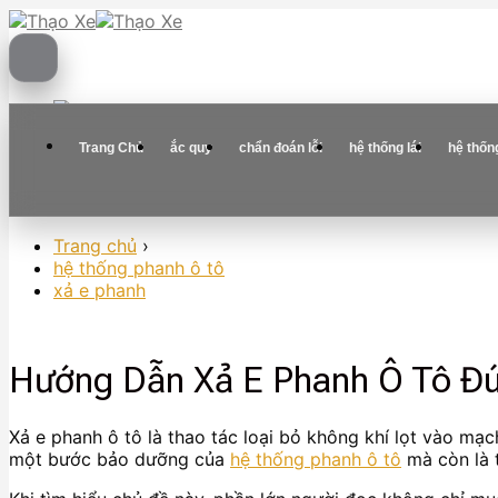
Skip
to
content
Trang Chủ
ắc quy
chẩn đoán lỗi
hệ thống lái
hệ thốn
Trang chủ
›
hệ thống phanh ô tô
xả e phanh
Hướng Dẫn Xả E Phanh Ô Tô Đú
Xả e phanh ô tô là thao tác loại bỏ không khí lọt vào mạ
một bước bảo dưỡng của
hệ thống phanh ô tô
mà còn là t