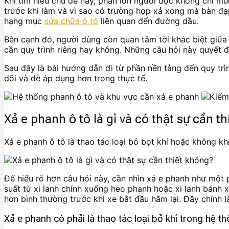
Khi tìm hiểu chủ đề này, phần lớn người đọc không chỉ mu
trước khi làm và vì sao có trường hợp xả xong mà bàn đạ
hạng mục
sửa chữa ô tô
liên quan đến đường dầu.
Bên cạnh đó, người dùng còn quan tâm tới khác biệt giữ
cần quy trình riêng hay không. Những câu hỏi này quyết đị
Sau đây là bài hướng dẫn đi từ phần nền tảng đến quy tr
dõi và dễ áp dụng hơn trong thực tế.
Xả e phanh ô tô là gì và có thật sự cần t
Xả e phanh ô tô là thao tác loại bỏ bọt khí hoặc không kh
Để hiểu rõ hơn câu hỏi này, cần nhìn xả e phanh như một 
suất từ xi lanh chính xuống heo phanh hoặc xi lanh bánh 
hơn bình thường trước khi xe bắt đầu hãm lại. Đây chính 
Xả e phanh có phải là thao tác loại bỏ khí trong hệ 