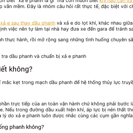
ốn biết “xả e phanh là gì” mà còn muốn biết
khi nào cần xả
p vẫn mềm. Đây là nhóm câu hỏi rất thực tế, đặc biệt với 
a
xả e sau thay dầu phanh
và xả e do lọt khí, khác nhau giữ
nh việc nên tự làm tại nhà hay đưa xe đến gara để tránh sa
ình thực hành, rồi mở rộng sang những tình huống chuyên 
hiết không?
í mắc kẹt trong mạch dầu phanh để hệ thống thủy lực truyền
phần trực tiếp của an toàn vận hành chứ không phải bước l
xe. Nếu trong đường dầu xuất hiện khí, áp lực bị nén thất 
là lý do xả e phanh luôn được nhắc cùng các cụm gần nghĩa
thống phanh không?