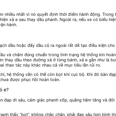
tìm nhiều nhất vì nó quyết định thời điểm hành động. Trong 
 hiện xả e sau thay dầu phanh. Ngoài ra, nếu xe có biểu h
vận hành.
ch dầu hoặc đẩy dầu cũ ra ngoài rất dễ tạo điều kiện cho 
dầu và châm đúng chuẩn trong tình trạng hệ thống kín hoàn 
hiện thay dầu theo đường xả ở từng bánh, xả e gần như là 
ai thao tác này khác nhau cả về mục tiêu lẫn rủi ro.
í, hệ thống vẫn có thể còn bọt khí cục bộ. Khi đó bàn đạ
chưa được phục hồi hoàn toàn.
ó e?
n đạp đi sâu, cảm giác phanh xốp, quãng hãm tăng và đôi
phanh thấy “bọt”, không chắc chân, phải đạp sâu hơn bình 