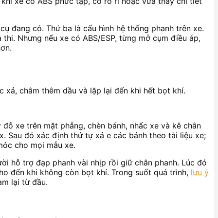
khi xe có ABS phức tạp, có rò rỉ hoặc vừa thay chi tiết
cụ đang có. Thứ ba là cấu hình hệ thống phanh trên xe.
ả thi. Nhưng nếu xe có ABS/ESP, từng mở cụm điều áp,
hơn.
xả, châm thêm dầu và lặp lại đến khi hết bọt khí.
ãy đỗ xe trên mặt phẳng, chèn bánh, nhấc xe và kê chân
Sau đó xác định thứ tự xả e các bánh theo tài liệu xe;
 móc cho mọi mẫu xe.
ời hỗ trợ đạp phanh vài nhịp rồi giữ chân phanh. Lúc đó
ho đến khi không còn bọt khí. Trong suốt quá trình,
lưu ý
m lại từ đầu.