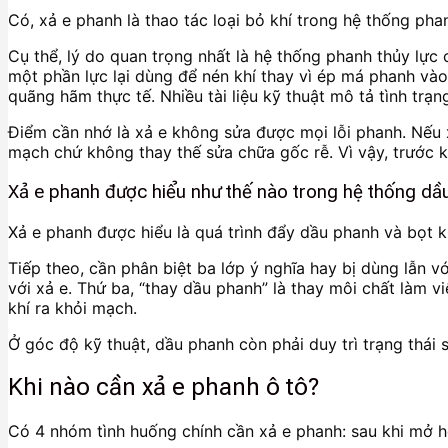
Có, xả e phanh là thao tác loại bỏ khí trong hệ thống ph
Cụ thể, lý do quan trọng nhất là hệ thống phanh thủy lự
một phần lực lại dùng để nén khí thay vì ép má phanh vào
quãng hãm thực tế. Nhiều tài liệu kỹ thuật mô tả tình trạ
Điểm cần nhớ là xả e không sửa được mọi lỗi phanh. Nếu xe
mạch chứ không thay thế sửa chữa gốc rễ. Vì vậy, trước 
Xả e phanh được hiểu như thế nào trong hệ thống dầ
Xả e phanh được hiểu là quá trình đẩy dầu phanh và bọt k
Tiếp theo, cần phân biệt ba lớp ý nghĩa hay bị dùng lẫn v
với xả e. Thứ ba, “thay dầu phanh” là thay môi chất làm v
khí ra khỏi mạch.
Ở góc độ kỹ thuật, dầu phanh còn phải duy trì trạng thái 
Khi nào cần xả e phanh ô tô?
Có 4 nhóm tình huống chính cần xả e phanh: sau khi mở hệ