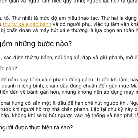
n giản và người làm hiểu quy trình; ngược lại, nên ra gara 
 tố. Thứ nhất là mức độ am hiểu thao tác. Thứ hai là dụng 
ệu
thứ tự xả e các bánh
và có người phụ, việc tự làm vẫn kh
 bị chẩn đoán và máy hút xả e thường là lựa chọn an toàn 
t gồm những bước nào?
xác định thứ tự bánh, nối ống xả, đạp và giữ phanh, mở ốc 
ng để nắm quy trình xả e phanh đúng cách. Trước khi làm, h
h quanh miệng bình, châm dầu đúng chuẩn đến gần mức Max. 
ồi tiến dần về bánh gần hơn, nhưng không nên áp dụng máy
 chai hứng có sẵn một ít dầu để hạn chế hút ngược khí. Ngư
rước khi người hỗ trợ nhả chân phanh. Lặp lại chu kỳ này c
hấp, không khí sẽ bị hút ngược vào hệ thống và bạn phải là
người được thực hiện ra sao?