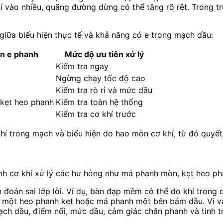
í vào nhiều, quãng đường dừng có thể tăng rõ rệt. Trong t
 giữa biểu hiện thực tế và khả năng có e trong mạch dầu:
ến e phanh
Mức độ ưu tiên xử lý
Kiểm tra ngay
Ngừng chạy tốc độ cao
Kiểm tra rò rỉ và mức dầu
 kẹt heo phanh
Kiểm tra toàn hệ thống
Kiểm tra cơ khí trước
hí trong mạch và biểu hiện do hao mòn cơ khí, từ đó quyết
anh cơ khí xử lý các hư hỏng như má phanh mòn, kẹt heo ph
n đoán sai lớp lỗi. Ví dụ, bàn đạp mềm có thể do khí trong 
do một heo phanh kẹt hoặc má phanh một bên bám dầu. Vì v
ạch dầu, điểm nối, mức dầu, cảm giác chân phanh và tình tr