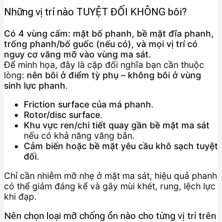
Những vị trí nào TUYỆT ĐỐI KHÔNG bôi?
Có 4 vùng cấm: mặt bố phanh, bề mặt đĩa phanh,
trống phanh/bố guốc (nếu có), và mọi vị trí có
nguy cơ văng mỡ vào vùng ma sát.
Để minh họa, đây là cặp đối nghĩa bạn cần thuộc
lòng:
nên bôi ở điểm tỳ phụ – không bôi ở vùng
sinh lực phanh
.
Friction surface của má phanh
.
Rotor/disc surface
.
Khu vực ren/chi tiết quay gần bề mặt ma sát
nếu có khả năng văng bắn.
Cảm biến hoặc bề mặt yêu cầu khô sạch tuyệt
đối
.
Chỉ cần nhiễm mỡ nhẹ ở mặt ma sát, hiệu quả phanh
có thể giảm đáng kể và gây mùi khét, rung, lệch lực
khi đạp.
Nên chọn loại mỡ chống ồn nào cho từng vị trí trên