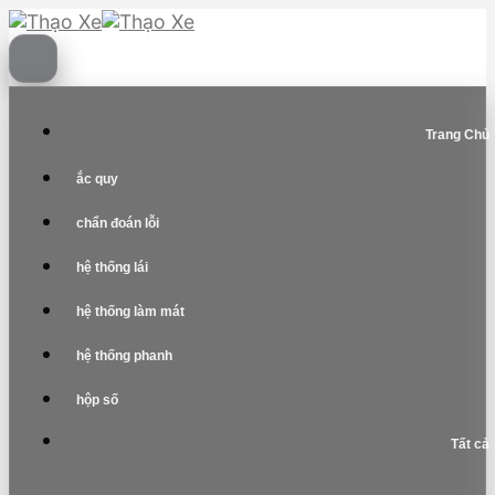
Skip
to
content
Trang Chủ
ắc quy
chẩn đoán lỗi
hệ thống lái
hệ thống làm mát
hệ thống phanh
hộp số
Tất cả