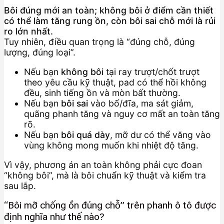
Bôi đúng mới an toàn; không bôi ở điểm cần thiết
có thể làm tăng rung ồn, còn bôi sai chỗ mới là rủi
ro lớn nhất.
Tuy nhiên, điều quan trọng là “đúng chỗ, đúng
lượng, đúng loại”.
Nếu bạn
không bôi
tại ray trượt/chốt trượt
theo yêu cầu kỹ thuật, pad có thể hồi không
đều, sinh tiếng ồn và mòn bất thường.
Nếu bạn
bôi sai
vào bố/đĩa, ma sát giảm,
quãng phanh tăng và nguy cơ mất an toàn tăng
rõ.
Nếu bạn
bôi quá dày
, mỡ dư có thể văng vào
vùng không mong muốn khi nhiệt độ tăng.
Vì vậy, phương án an toàn không phải cực đoan
“không bôi”, mà là bôi chuẩn kỹ thuật và kiểm tra
sau lắp.
“Bôi mỡ chống ồn đúng chỗ” trên phanh ô tô được
định nghĩa như thế nào?