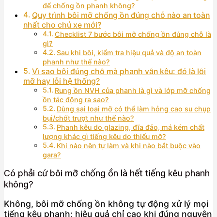
để chống ồn phanh không?
Quy trình bôi mỡ chống ồn đúng chỗ nào an toàn
nhất cho chủ xe mới?
Checklist 7 bước bôi mỡ chống ồn đúng chỗ là
gì?
Sau khi bôi, kiểm tra hiệu quả và độ an toàn
phanh như thế nào?
Vì sao bôi đúng chỗ mà phanh vẫn kêu: đó là lỗi
mỡ hay lỗi hệ thống?
Rung ồn NVH của phanh là gì và lớp mỡ chống
ồn tác động ra sao?
Dùng sai loại mỡ có thể làm hỏng cao su chụp
bụi/chốt trượt như thế nào?
Phanh kêu do glazing, đĩa đảo, má kém chất
lượng khác gì tiếng kêu do thiếu mỡ?
Khi nào nên tự làm và khi nào bắt buộc vào
gara?
Có phải cứ bôi mỡ chống ồn là hết tiếng kêu phanh
không?
Không, bôi mỡ chống ồn không tự động xử lý mọi
tiếng kêu phanh; hiệu quả chỉ cao khi đúng nguyên