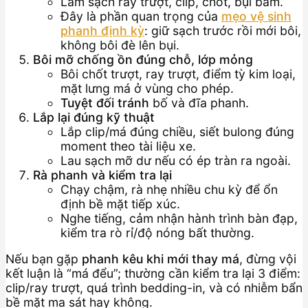
Làm sạch ray trượt, clip, chốt, bụi bám.
Đây là phần quan trọng của
mẹo vệ sinh
phanh định kỳ
: giữ sạch trước rồi mới bôi,
không bôi đè lên bụi.
Bôi mỡ chống ồn đúng chỗ, lớp mỏng
Bôi chốt trượt, ray trượt, điểm tỳ kim loại,
mặt lưng má ở vùng cho phép.
Tuyệt đối tránh
bố và đĩa phanh.
Lắp lại đúng kỹ thuật
Lắp clip/má đúng chiều, siết bulong đúng
moment theo tài liệu xe.
Lau sạch mỡ dư nếu có ép tràn ra ngoài.
Rà phanh và kiểm tra lại
Chạy chậm, rà nhẹ nhiều chu kỳ để ổn
định bề mặt tiếp xúc.
Nghe tiếng, cảm nhận hành trình bàn đạp,
kiểm tra rò rỉ/độ nóng bất thường.
Nếu bạn gặp
phanh kêu khi mới thay má
, đừng vội
kết luận là “má đểu”; thường cần kiểm tra lại 3 điểm:
clip/ray trượt, quá trình bedding-in, và có nhiễm bẩn
bề mặt ma sát hay không.