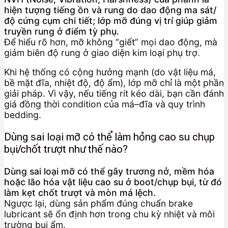
hiện tượng tiếng ồn và rung do dao động ma sát/
độ cứng cụm chi tiết; lớp mỡ đúng vị trí giúp giảm
truyền rung ở điểm tỳ phụ.
Để hiểu rõ hơn, mỡ không “giết” mọi dao động, mà
giảm biên độ rung ở giao diện kim loại phụ trợ.
Khi hệ thống có cộng hưởng mạnh (do vật liệu má,
bề mặt đĩa, nhiệt độ, độ ẩm), lớp mỡ chỉ là một phần
giải pháp. Vì vậy, nếu tiếng rít kéo dài, bạn cần đánh
giá đồng thời condition của má–đĩa và quy trình
bedding.
Dùng sai loại mỡ có thể làm hỏng cao su chụp
bụi/chốt trượt như thế nào?
Dùng sai loại mỡ có thể gây trương nở, mềm hóa
hoặc lão hóa vật liệu cao su ở boot/chụp bụi, từ đó
làm kẹt chốt trượt và mòn má lệch.
Ngược lại, dùng sản phẩm đúng chuẩn brake
lubricant sẽ ổn định hơn trong chu kỳ nhiệt và môi
trường bụi ẩm.