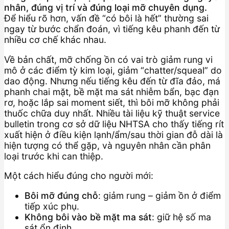
nhân, đúng vị trí và đúng loại mỡ chuyên dụng.
Để hiểu rõ hơn, vấn đề “có bôi là hết” thường sai
ngay từ bước chẩn đoán, vì tiếng kêu phanh đến từ
nhiều cơ chế khác nhau.
Về bản chất, mỡ chống ồn có vai trò giảm rung vi
mô ở các điểm tỳ kim loại, giảm “chatter/squeal” do
dao động. Nhưng nếu tiếng kêu đến từ đĩa đảo, má
phanh chai mặt, bề mặt ma sát nhiễm bẩn, bạc đạn
rơ, hoặc lắp sai moment siết, thì bôi mỡ không phải
thuốc chữa duy nhất. Nhiều tài liệu kỹ thuật service
bulletin trong cơ sở dữ liệu NHTSA cho thấy tiếng rít
xuất hiện ở điều kiện lạnh/ẩm/sau thời gian đỗ dài là
hiện tượng có thể gặp, và nguyên nhân cần phân
loại trước khi can thiệp.
Một cách hiểu đúng cho người mới:
Bôi mỡ đúng chỗ
: giảm rung – giảm ồn ở điểm
tiếp xúc phụ.
Không bôi vào bề mặt ma sát
: giữ hệ số ma
sát ổn định.