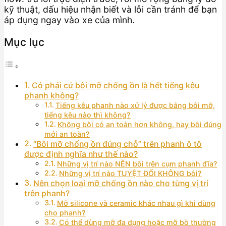
kỹ thuật, dấu hiệu nhận biết và lỗi cần tránh để bạn
áp dụng ngay vào xe của mình.
Mục lục
Có phải cứ bôi mỡ chống ồn là hết tiếng kêu
phanh không?
Tiếng kêu phanh nào xử lý được bằng bôi mỡ,
tiếng kêu nào thì không?
Không bôi có an toàn hơn không, hay bôi đúng
mới an toàn?
“Bôi mỡ chống ồn đúng chỗ” trên phanh ô tô
được định nghĩa như thế nào?
Những vị trí nào NÊN bôi trên cụm phanh đĩa?
Những vị trí nào TUYỆT ĐỐI KHÔNG bôi?
Nên chọn loại mỡ chống ồn nào cho từng vị trí
trên phanh?
Mỡ silicone và ceramic khác nhau gì khi dùng
cho phanh?
Có thể dùng mỡ đa dụng hoặc mỡ bò thường