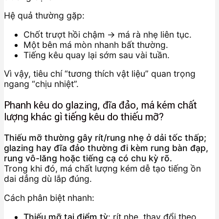
Hệ quả thường gặp:
Chốt trượt hồi chậm → má rà nhẹ liên tục.
Một bên má mòn nhanh bất thường.
Tiếng kêu quay lại sớm sau vài tuần.
Vì vậy, tiêu chí “tương thích vật liệu” quan trọng
ngang “chịu nhiệt”.
Phanh kêu do glazing, đĩa đảo, má kém chất
lượng khác gì tiếng kêu do thiếu mỡ?
Thiếu mỡ thường gây rít/rung nhẹ ở dải tốc thấp;
glazing hay đĩa đảo thường đi kèm rung bàn đạp,
rung vô-lăng hoặc tiếng cạ có chu kỳ rõ.
Trong khi đó, má chất lượng kém dễ tạo tiếng ồn
dai dẳng dù lắp đúng.
Cách phân biệt nhanh:
Thiếu mỡ tại điểm tỳ
: rít nhẹ, thay đổi theo