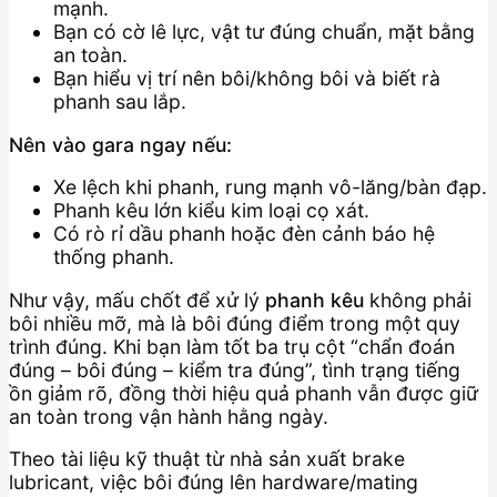
mạnh.
Bạn có cờ lê lực, vật tư đúng chuẩn, mặt bằng
an toàn.
Bạn hiểu vị trí nên bôi/không bôi và biết rà
phanh sau lắp.
Nên vào gara ngay nếu:
Xe lệch khi phanh, rung mạnh vô-lăng/bàn đạp.
Phanh kêu lớn kiểu kim loại cọ xát.
Có rò rỉ dầu phanh hoặc đèn cảnh báo hệ
thống phanh.
Như vậy, mấu chốt để xử lý
phanh kêu
không phải
bôi nhiều mỡ, mà là bôi đúng điểm trong một quy
trình đúng. Khi bạn làm tốt ba trụ cột “chẩn đoán
đúng – bôi đúng – kiểm tra đúng”, tình trạng tiếng
ồn giảm rõ, đồng thời hiệu quả phanh vẫn được giữ
an toàn trong vận hành hằng ngày.
Theo tài liệu kỹ thuật từ nhà sản xuất brake
lubricant, việc bôi đúng lên hardware/mating