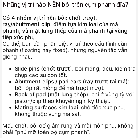
Những vị trí nào NÊN bôi trên cụm phanh đĩa?
Có 4 nhóm vị trí nên bôi: chốt trượt,
ray/abuttment clip, điểm tựa kim loại của má
phanh, và mặt lưng thép của má phanh tại vùng
tiếp xúc phụ.
Cụ thể, bạn cần phân biệt vị trí theo cấu hình cùm
phanh (floating hay fixed), nhưng nguyên tắc vẫn
giống nhau.
Slide pins (chốt trượt)
: bôi mỏng, đều, kiểm tra
chụp cao su còn tốt.
Abutment clips / pad ears (ray trượt tai má)
:
bôi lớp rất mỏng để má trượt mượt.
Back of pad (mặt lưng thép)
: chỉ ở vùng tỳ với
piston/clip theo khuyến nghị kỹ thuật.
Mating surfaces kim loại
: chỗ tiếp xúc phụ,
không thuộc vùng ma sát.
Mấu chốt: bôi để giảm rung và mài mòn phụ, không
phải “phủ mỡ toàn bộ cụm phanh”.