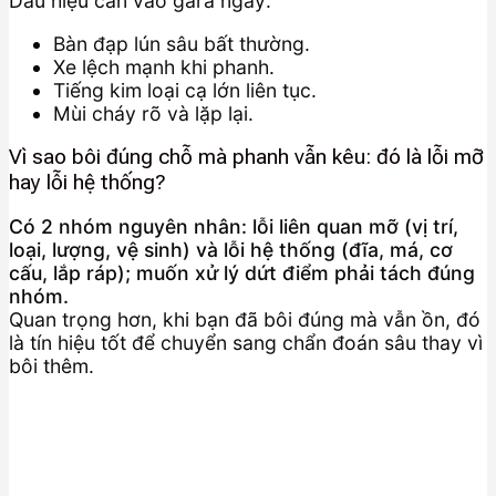
Dấu hiệu cần vào gara ngay:
Bàn đạp lún sâu bất thường.
Xe lệch mạnh khi phanh.
Tiếng kim loại cạ lớn liên tục.
Mùi cháy rõ và lặp lại.
Vì sao bôi đúng chỗ mà phanh vẫn kêu: đó là lỗi mỡ
hay lỗi hệ thống?
Có 2 nhóm nguyên nhân: lỗi liên quan mỡ (vị trí,
loại, lượng, vệ sinh) và lỗi hệ thống (đĩa, má, cơ
cấu, lắp ráp); muốn xử lý dứt điểm phải tách đúng
nhóm.
Quan trọng hơn, khi bạn đã bôi đúng mà vẫn ồn, đó
là tín hiệu tốt để chuyển sang chẩn đoán sâu thay vì
bôi thêm.