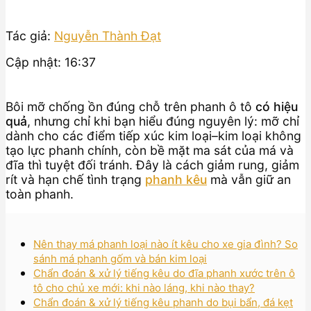
Tác giả:
Nguyễn Thành Đạt
Cập nhật: 16:37
Bôi mỡ chống ồn đúng chỗ trên phanh ô tô
có hiệu
quả
, nhưng chỉ khi bạn hiểu đúng nguyên lý: mỡ chỉ
dành cho các điểm tiếp xúc kim loại–kim loại không
tạo lực phanh chính, còn bề mặt ma sát của má và
đĩa thì tuyệt đối tránh. Đây là cách giảm rung, giảm
rít và hạn chế tình trạng
phanh kêu
mà vẫn giữ an
toàn phanh.
Nên thay má phanh loại nào ít kêu cho xe gia đình? So
sánh má phanh gốm và bán kim loại
Chẩn đoán & xử lý tiếng kêu do đĩa phanh xước trên ô
tô cho chủ xe mới: khi nào láng, khi nào thay?
Chẩn đoán & xử lý tiếng kêu phanh do bụi bẩn, đá kẹt