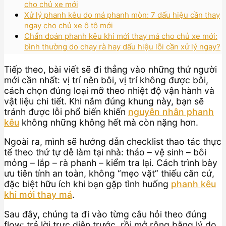
cho chủ xe mới
Xử lý phanh kêu do má phanh mòn: 7 dấu hiệu cần thay
ngay cho chủ xe ô tô mới
Chẩn đoán phanh kêu khi mới thay má cho chủ xe mới:
bình thường do chạy rà hay dấu hiệu lỗi cần xử lý ngay?
Tiếp theo, bài viết sẽ đi thẳng vào những thứ người
mới cần nhất: vị trí nên bôi, vị trí không được bôi,
cách chọn đúng loại mỡ theo nhiệt độ vận hành và
vật liệu chi tiết. Khi nắm đúng khung này, bạn sẽ
tránh được lỗi phổ biến khiến
nguyên nhân phanh
kêu
không những không hết mà còn nặng hơn.
Ngoài ra, mình sẽ hướng dẫn checklist thao tác thực
tế theo thứ tự dễ làm tại nhà: tháo – vệ sinh – bôi
mỏng – lắp – rà phanh – kiểm tra lại. Cách trình bày
ưu tiên tính an toàn, không “mẹo vặt” thiếu căn cứ,
đặc biệt hữu ích khi bạn gặp tình huống
phanh kêu
khi mới thay má
.
Sau đây, chúng ta đi vào từng câu hỏi theo đúng
flow: trả lời trực diện trước, rồi mở rộng bằng lý do