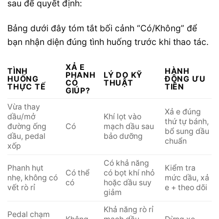
sau để quyết định:
Bảng dưới đây tóm tắt bối cảnh “Có/Không” để
bạn nhận diện đúng tình huống trước khi thao tác.
XẢ E
TÌNH
HÀNH
PHANH
LÝ DO KỸ
HUỐNG
ĐỘNG ƯU
CÓ
THUẬT
THỰC TẾ
TIÊN
GIÚP?
Vừa thay
Xả e đúng
dầu/mở
Khí lọt vào
thứ tự bánh,
đường ống
Có
mạch dầu sau
bổ sung dầu
dầu, pedal
bảo dưỡng
chuẩn
xốp
Có khả năng
Phanh hụt
Kiểm tra
Có thể
có bọt khí nhỏ
nhẹ, không có
mức dầu, xả
có
hoặc dầu suy
vết rò rỉ
e + theo dõi
giảm
Khả năng rò rỉ
Pedal chạm