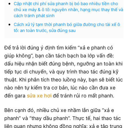
Cập nhật chi phí sửa phanh bị bó bao nhiêu tiền cho
chủ xe máy & ô tô: nguyên nhân, hạng mục thay thế và
cách tránh phát sinh
Cách xử lý tạm thời phanh bó giữa đường cho tài xế ô
tô: an toàn trước, sửa đúng sau
Để trả lời đúng ý định tìm kiếm “xả e phanh có
giúp không”, bạn cần tách bạch ba lớp vấn đề:
dấu hiệu nhận biết đúng bệnh, ngưỡng an toàn khi
tiếp tục di chuyển, và quy trình thao tác đúng kỹ
thuật. Khi phân tích theo luồng này, bạn sẽ biết lúc
nào nên tự kiểm tra cơ bản, lúc nào cần đưa xe
đến gara
sửa xe hơi
để tránh rủi ro mất phanh.
Bên cạnh đó, nhiều chủ xe nhầm lẫn giữa “xả e
phanh” và “thay dầu phanh”. Thực tế, hai thao tác
liên quan nhưng không đồng nghĩa: xả e tập trung