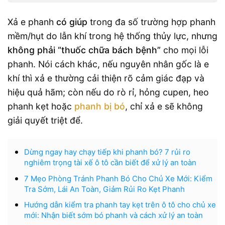
Xả e phanh
có giúp
trong đa số trường hợp phanh
mềm/hụt do lẫn khí trong hệ thống thủy lực, nhưng
không phải “thuốc chữa bách bệnh”
cho mọi lỗi
phanh. Nói cách khác, nếu nguyên nhân gốc là e
khí thì xả e thường cải thiện rõ cảm giác đạp và
hiệu quả hãm; còn nếu do rò rỉ, hỏng cupen, heo
phanh kẹt hoặc
phanh bị bó
, chỉ xả e sẽ không
giải quyết triệt để.
Dừng ngay hay chạy tiếp khi phanh bó? 7 rủi ro
nghiêm trọng tài xế ô tô cần biết để xử lý an toàn
7 Mẹo Phòng Tránh Phanh Bó Cho Chủ Xe Mới: Kiểm
Tra Sớm, Lái An Toàn, Giảm Rủi Ro Kẹt Phanh
Hướng dẫn kiểm tra phanh tay kẹt trên ô tô cho chủ xe
mới: Nhận biết sớm bó phanh và cách xử lý an toàn