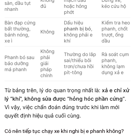
Không
mạch dầu
Dừng xe,
sàn, dầu tụt
đủ
hoặc hỏng
kéo cứu hộ
nhanh
phớt
Bàn đạp cứng
Dấu hiệu
Kiểm tra heo
bất thường,
phanh bị bó
,
phanh, chốt
Không
bánh nóng,
không phải e
trượt, ống
xe ì
khí
dầu
Không
Thường do lắp
Rà soát cụm
Phanh bó sau
phải
sai/thiếu bôi
phanh,
bảo dưỡng
giải
trơn/chưa hồi
không lạm
má phanh
pháp
pít-tông
dụng xả e
chính
Từ bảng trên, lý do quan trọng nhất là:
xả e chỉ xử
lý “khí”, không sửa được “hỏng hóc phần cứng”
.
Vì vậy, việc chẩn đoán đúng trước khi làm mới
quyết định hiệu quả cuối cùng.
Có nên tiếp tục chạy xe khi nghi bị e phanh không?