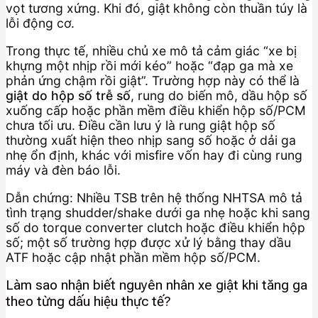
vọt tương xứng. Khi đó, giật không còn thuần túy là
lỗi động cơ.
Trong thực tế, nhiều chủ xe mô tả cảm giác “xe bị
khựng một nhịp rồi mới kéo” hoặc “đạp ga mà xe
phản ứng chậm rồi giật”. Trường hợp này có thể là
giật do hộp số trễ số
, rung do biến mô, dầu hộp số
xuống cấp hoặc phần mềm điều khiển hộp số/PCM
chưa tối ưu. Điều cần lưu ý là rung giật hộp số
thường xuất hiện theo nhịp sang số hoặc ở dải ga
nhẹ ổn định, khác với misfire vốn hay đi cùng rung
máy và đèn báo lỗi.
Dẫn chứng: Nhiều TSB trên hệ thống NHTSA mô tả
tình trạng shudder/shake dưới ga nhẹ hoặc khi sang
số do torque converter clutch hoặc điều khiển hộp
số; một số trường hợp được xử lý bằng thay dầu
ATF hoặc cập nhật phần mềm hộp số/PCM.
Làm sao nhận biết nguyên nhân xe giật khi tăng ga
theo từng dấu hiệu thực tế?