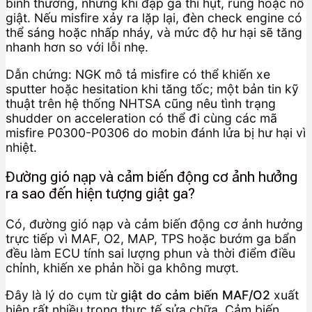
bình thường, nhưng khi đạp ga thì hụt, rung hoặc nổ
giật. Nếu misfire xảy ra lặp lại, đèn check engine có
thể sáng hoặc nhấp nháy, và mức độ hư hại sẽ tăng
nhanh hơn so với lỗi nhẹ.
Dẫn chứng: NGK mô tả misfire có thể khiến xe
sputter hoặc hesitation khi tăng tốc; một bản tin kỹ
thuật trên hệ thống NHTSA cũng nêu tình trạng
shudder on acceleration có thể đi cùng các mã
misfire P0300-P0306 do mobin đánh lửa bị hư hại vì
nhiệt.
Đường gió nạp và cảm biến động cơ ảnh hưởng
ra sao đến hiện tượng giật ga?
Có, đường gió nạp và cảm biến động cơ ảnh hưởng
trực tiếp vì MAF, O2, MAP, TPS hoặc bướm ga bẩn
đều làm ECU tính sai lượng phun và thời điểm điều
chỉnh, khiến xe phản hồi ga không mượt.
Đây là lý do cụm từ
giật do cảm biến MAF/O2
xuất
hiện rất nhiều trong thực tế sửa chữa. Cảm biến