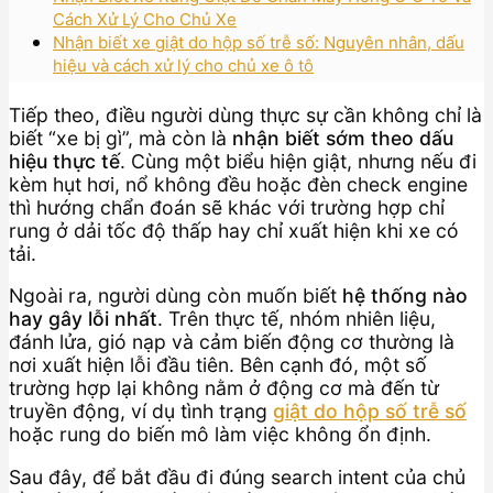
Cách Xử Lý Cho Chủ Xe
Nhận biết xe giật do hộp số trễ số: Nguyên nhân, dấu
hiệu và cách xử lý cho chủ xe ô tô
Tiếp theo, điều người dùng thực sự cần không chỉ là
biết “xe bị gì”, mà còn là
nhận biết sớm theo dấu
hiệu thực tế
. Cùng một biểu hiện giật, nhưng nếu đi
kèm hụt hơi, nổ không đều hoặc đèn check engine
thì hướng chẩn đoán sẽ khác với trường hợp chỉ
rung ở dải tốc độ thấp hay chỉ xuất hiện khi xe có
tải.
Ngoài ra, người dùng còn muốn biết
hệ thống nào
hay gây lỗi nhất
. Trên thực tế, nhóm nhiên liệu,
đánh lửa, gió nạp và cảm biến động cơ thường là
nơi xuất hiện lỗi đầu tiên. Bên cạnh đó, một số
trường hợp lại không nằm ở động cơ mà đến từ
truyền động, ví dụ tình trạng
giật do hộp số trễ số
hoặc rung do biến mô làm việc không ổn định.
Sau đây, để bắt đầu đi đúng search intent của chủ