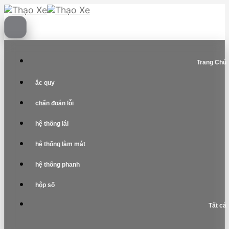
Skip
to
content
Trang Chủ
ắc quy
chẩn đoán lỗi
hệ thống lái
hệ thống làm mát
hệ thống phanh
hộp số
Tất cả