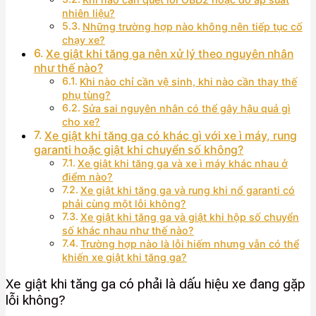
nhiên liệu?
Những trường hợp nào không nên tiếp tục cố
chạy xe?
Xe giật khi tăng ga nên xử lý theo nguyên nhân
như thế nào?
Khi nào chỉ cần vệ sinh, khi nào cần thay thế
phụ tùng?
Sửa sai nguyên nhân có thể gây hậu quả gì
cho xe?
Xe giật khi tăng ga có khác gì với xe ì máy, rung
garanti hoặc giật khi chuyển số không?
Xe giật khi tăng ga và xe ì máy khác nhau ở
điểm nào?
Xe giật khi tăng ga và rung khi nổ garanti có
phải cùng một lỗi không?
Xe giật khi tăng ga và giật khi hộp số chuyển
số khác nhau như thế nào?
Trường hợp nào là lỗi hiếm nhưng vẫn có thể
khiến xe giật khi tăng ga?
Xe giật khi tăng ga có phải là dấu hiệu xe đang gặp
lỗi không?