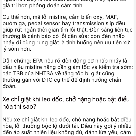
giá trị hơn phỏng đoán cảm tính.
Cụ thể hơn, mã lỗi misfire, cảm biến oxy, MAF,
bướm ga, pedal sensor hay transmission slip đều
giúp rút ngắn thời gian tìm lỗi thật. Đèn sáng liên tục
thường là cảnh báo có lỗi cần sửa; còn đèn nhấp
nháy đi cùng rung giật là tình huống nên ưu tiên xử
lý sớm hơn.
Dẫn chứng: EPA nêu rõ đèn động cơ nhấp nháy là
dấu hiệu misfire nặng cần giảm tốc và kiểm tra sớm;
các TSB của NHTSA về tăng tốc bị giật cũng
thường gắn với DTC cụ thể để định hướng chẩn
đoán.
Xe chỉ giật khi leo dốc, chở nặng hoặc bật điều
hòa thì sao?
Nếu xe chỉ giật khi leo dốc, chở nặng hoặc bật điều
hòa, lỗi thường bộc lộ dưới tải. Điều này gợi ý nhiều
đến áp suất nhiên liệu không đủ, đánh lửa yếu, cảm