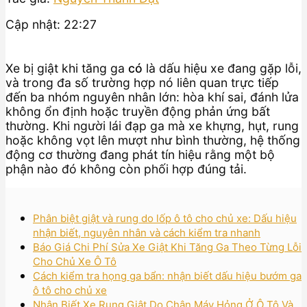
Cập nhật: 22:27
Xe bị giật khi tăng ga
có
là dấu hiệu xe đang gặp lỗi,
và trong đa số trường hợp nó liên quan trực tiếp
đến ba nhóm nguyên nhân lớn: hòa khí sai, đánh lửa
không ổn định hoặc truyền động phản ứng bất
thường. Khi người lái đạp ga mà xe khựng, hụt, rung
hoặc không vọt lên mượt như bình thường, hệ thống
động cơ thường đang phát tín hiệu rằng một bộ
phận nào đó không còn phối hợp đúng tải.
Phân biệt giật và rung do lốp ô tô cho chủ xe: Dấu hiệu
nhận biết, nguyên nhân và cách kiểm tra nhanh
Báo Giá Chi Phí Sửa Xe Giật Khi Tăng Ga Theo Từng Lỗi
Cho Chủ Xe Ô Tô
Cách kiểm tra họng ga bẩn: nhận biết dấu hiệu bướm ga
ô tô cho chủ xe
Nhận Biết Xe Rung Giật Do Chân Máy Hỏng Ở Ô Tô Và