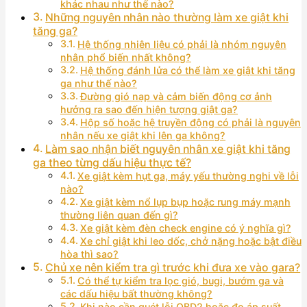
khác nhau như thế nào?
Những nguyên nhân nào thường làm xe giật khi
tăng ga?
Hệ thống nhiên liệu có phải là nhóm nguyên
nhân phổ biến nhất không?
Hệ thống đánh lửa có thể làm xe giật khi tăng
ga như thế nào?
Đường gió nạp và cảm biến động cơ ảnh
hưởng ra sao đến hiện tượng giật ga?
Hộp số hoặc hệ truyền động có phải là nguyên
nhân nếu xe giật khi lên ga không?
Làm sao nhận biết nguyên nhân xe giật khi tăng
ga theo từng dấu hiệu thực tế?
Xe giật kèm hụt ga, máy yếu thường nghi về lỗi
nào?
Xe giật kèm nổ lụp bụp hoặc rung máy mạnh
thường liên quan đến gì?
Xe giật kèm đèn check engine có ý nghĩa gì?
Xe chỉ giật khi leo dốc, chở nặng hoặc bật điều
hòa thì sao?
Chủ xe nên kiểm tra gì trước khi đưa xe vào gara?
Có thể tự kiểm tra lọc gió, bugi, bướm ga và
các dấu hiệu bất thường không?
Khi nào cần quét lỗi OBD2 hoặc đo áp suất