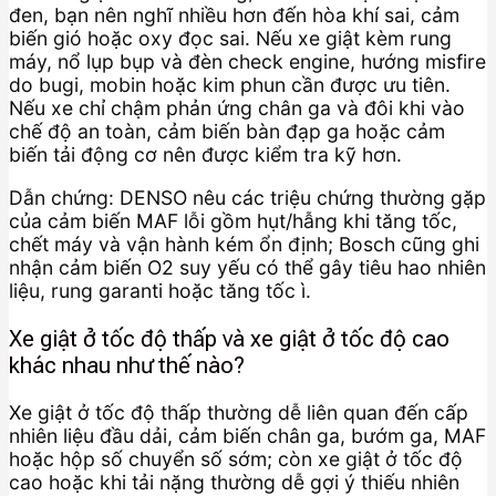
đen, bạn nên nghĩ nhiều hơn đến hòa khí sai, cảm
biến gió hoặc oxy đọc sai. Nếu xe giật kèm rung
máy, nổ lụp bụp và đèn check engine, hướng misfire
do bugi, mobin hoặc kim phun cần được ưu tiên.
Nếu xe chỉ chậm phản ứng chân ga và đôi khi vào
chế độ an toàn, cảm biến bàn đạp ga hoặc cảm
biến tải động cơ nên được kiểm tra kỹ hơn.
Dẫn chứng: DENSO nêu các triệu chứng thường gặp
của cảm biến MAF lỗi gồm hụt/hẫng khi tăng tốc,
chết máy và vận hành kém ổn định; Bosch cũng ghi
nhận cảm biến O2 suy yếu có thể gây tiêu hao nhiên
liệu, rung garanti hoặc tăng tốc ì.
Xe giật ở tốc độ thấp và xe giật ở tốc độ cao
khác nhau như thế nào?
Xe giật ở tốc độ thấp thường dễ liên quan đến cấp
nhiên liệu đầu dải, cảm biến chân ga, bướm ga, MAF
hoặc hộp số chuyển số sớm; còn xe giật ở tốc độ
cao hoặc khi tải nặng thường dễ gợi ý thiếu nhiên