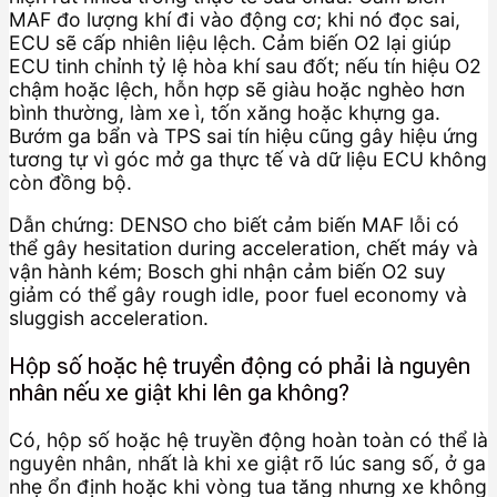
MAF đo lượng khí đi vào động cơ; khi nó đọc sai,
ECU sẽ cấp nhiên liệu lệch. Cảm biến O2 lại giúp
ECU tinh chỉnh tỷ lệ hòa khí sau đốt; nếu tín hiệu O2
chậm hoặc lệch, hỗn hợp sẽ giàu hoặc nghèo hơn
bình thường, làm xe ì, tốn xăng hoặc khựng ga.
Bướm ga bẩn và TPS sai tín hiệu cũng gây hiệu ứng
tương tự vì góc mở ga thực tế và dữ liệu ECU không
còn đồng bộ.
Dẫn chứng: DENSO cho biết cảm biến MAF lỗi có
thể gây hesitation during acceleration, chết máy và
vận hành kém; Bosch ghi nhận cảm biến O2 suy
giảm có thể gây rough idle, poor fuel economy và
sluggish acceleration.
Hộp số hoặc hệ truyền động có phải là nguyên
nhân nếu xe giật khi lên ga không?
Có, hộp số hoặc hệ truyền động hoàn toàn có thể là
nguyên nhân, nhất là khi xe giật rõ lúc sang số, ở ga
nhẹ ổn định hoặc khi vòng tua tăng nhưng xe không