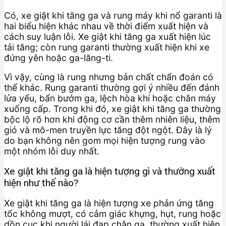
Có, xe giật khi tăng ga và rung máy khi nổ garanti là
hai biểu hiện khác nhau về thời điểm xuất hiện và
cách suy luận lỗi. Xe giật khi tăng ga xuất hiện lúc
tải tăng; còn rung garanti thường xuất hiện khi xe
đứng yên hoặc ga-lăng-ti.
Vì vậy, cùng là rung nhưng bản chất chẩn đoán có
thể khác. Rung garanti thường gợi ý nhiều đến đánh
lửa yếu, bẩn bướm ga, lệch hòa khí hoặc chân máy
xuống cấp. Trong khi đó, xe giật khi tăng ga thường
bộc lộ rõ hơn khi động cơ cần thêm nhiên liệu, thêm
gió và mô-men truyền lực tăng đột ngột. Đây là lý
do bạn không nên gom mọi hiện tượng rung vào
một nhóm lỗi duy nhất.
Xe giật khi tăng ga là hiện tượng gì và thường xuất
hiện như thế nào?
Xe giật khi tăng ga là hiện tượng xe phản ứng tăng
tốc không mượt, có cảm giác khựng, hụt, rung hoặc
dồn cục khi người lái đạp chân ga, thường xuất hiện