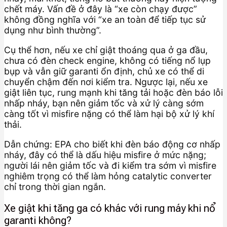
chết máy. Vấn đề ở đây là “xe còn chạy được”
không đồng nghĩa với “xe an toàn để tiếp tục sử
dụng như bình thường”.
Cụ thể hơn, nếu xe chỉ giật thoáng qua ở ga đầu,
chưa có đèn check engine, không có tiếng nổ lụp
bụp và vẫn giữ garanti ổn định, chủ xe có thể di
chuyển chậm đến nơi kiểm tra. Ngược lại, nếu xe
giật liên tục, rung mạnh khi tăng tải hoặc đèn báo lỗi
nhấp nháy, bạn nên giảm tốc và xử lý càng sớm
càng tốt vì misfire nặng có thể làm hại bộ xử lý khí
thải.
Dẫn chứng: EPA cho biết khi đèn báo động cơ nhấp
nháy, đây có thể là dấu hiệu misfire ở mức nặng;
người lái nên giảm tốc và đi kiểm tra sớm vì misfire
nghiêm trọng có thể làm hỏng catalytic converter
chỉ trong thời gian ngắn.
Xe giật khi tăng ga có khác với rung máy khi nổ
garanti không?