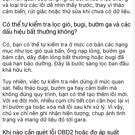
và loại trừ các lỗi dễ nhìn thấy trước, thay vì tháo
cảm biến, rút giắc hoặc thử sửa khi chưa có dữ liệu.
Có thể tự kiểm tra lọc gió, bugi, bướm ga và các
dấu hiệu bất thường không?
Có, bạn có thể tự kiểm tra ở mức cơ bản các hạng
mục như lọc gió quá bẩn, ống nạp lỏng, bướm ga
bám cặn, dây điện lỏng bất thường hoặc bugi đã
quá hạn bảo dưỡng. Đây là bước sàng lọc ban đầu
khá hữu ích.
Tuy nhiên, việc tự kiểm tra nên dừng ở mức quan
sát. Nếu tháo bugi, bướm ga hay cảm biến mà
không đúng quy trình, bạn có thể tạo thêm lỗi mới.
Với xe đời mới, nhiều cụm chi tiết còn cần học lại vị
trí bướm ga hoặc xóa mã lỗi sau khi xử lý. Vì vậy,
chủ xe chỉ nên ghi nhận hiện tượng, chụp ảnh tình
trạng và mang dữ liệu đó tới gara.
Khi nào cần quét lỗi OBD2 hoặc đo áp suất