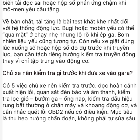
biến tải đọc sai hoặc hộp số phản ứng chậm khi
mô-men yêu cầu tăng.
Về bản chất, tải tăng là bài test khắt khe nhất đối
với hệ thống động lực. Bugi hoặc mobin yếu có thể
“qua mặt” ở chạy nhẹ nhưng lộ rõ khi ép ga. Bơm
nhiên liệu yếu cũng tương tự. Còn nếu xe giật đúng
lúc xuống số hoặc hộp số do dự trước khi truyền
lực, bạn cần tách riêng hướng kiểm tra truyền động
thay vì chỉ tập trung vào động cơ.
Chủ xe nên kiểm tra gì trước khi đưa xe vào gara?
Có 5 việc chủ xe nên kiểm tra trước: đọc hoàn cảnh
xuất hiện lỗi, quan sát đèn báo và âm thanh, kiểm
tra lọc gió – bướm ga – ống nạp, kiểm tra dấu hiệu
rung bất thường ở chân máy và khoang động cơ, và
cân nhắc quét lỗi OBD2 nếu có điều kiện. Mục tiêu
là thu hẹp hướng chẩn đoán, không phải tự sửa sâu.