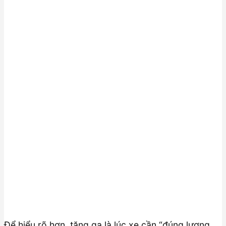
Để hiểu rõ hơn, tăng ga là lúc xe cần “đúng lượng