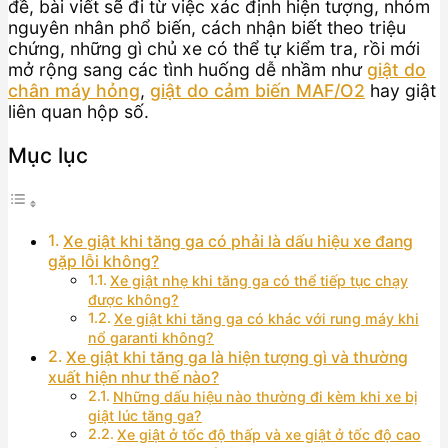
đề, bài viết sẽ đi từ việc xác định hiện tượng, nhóm
nguyên nhân phổ biến, cách nhận biết theo triệu
chứng, những gì chủ xe có thể tự kiểm tra, rồi mới
mở rộng sang các tình huống dễ nhầm như
giật do
chân máy hỏng
,
giật do cảm biến MAF/O2
hay giật
liên quan hộp số.
Mục lục
Xe giật khi tăng ga có phải là dấu hiệu xe đang
gặp lỗi không?
Xe giật nhẹ khi tăng ga có thể tiếp tục chạy
được không?
Xe giật khi tăng ga có khác với rung máy khi
nổ garanti không?
Xe giật khi tăng ga là hiện tượng gì và thường
xuất hiện như thế nào?
Những dấu hiệu nào thường đi kèm khi xe bị
giật lúc tăng ga?
Xe giật ở tốc độ thấp và xe giật ở tốc độ cao