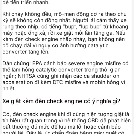
dễ tiến triển nhanh.
Khi cháy không đều, mô-men động cơ ra theo chu
kỳ sẽ không còn đồng nhất. Người lái cảm thấy xe
rung theo nhịp, có tiếng “bụp”, “lụp bụp” từ khoang
máy hoặc ống xả, rồi xe giật mỗi lần tăng ga. Nếu
kèm đèn check engine nhấp nháy, bạn không nên
cố chạy dài vì nguy cơ ảnh hưởng catalytic
converter tăng lên.
Dẫn chứng: EPA cảnh báo severe engine misfire có
thể làm hỏng catalytic converter trong thời gian
ngắn; NHTSA cũng ghi nhận các ca shudder on
acceleration đi kèm DTC misfire và mobin hỏng vì
nhiệt.
Xe giật kèm đèn check engine có ý nghĩa gì?
Có, đèn check engine khi đi cùng hiện tượng giật là
tín hiệu rất quan trọng vì hệ thống OBD đã phát hiện
bất thường đủ mức để lưu mã lỗi hoặc cảnh báo
người lái. Đây là lúc chẩn đoán bằng máy quét có