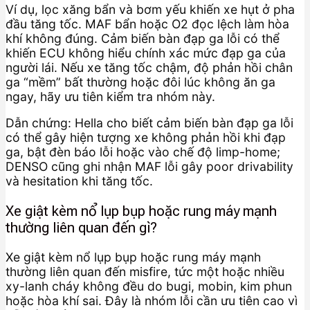
Ví dụ, lọc xăng bẩn và bơm yếu khiến xe hụt ở pha
đầu tăng tốc. MAF bẩn hoặc O2 đọc lệch làm hòa
khí không đúng. Cảm biến bàn đạp ga lỗi có thể
khiến ECU không hiểu chính xác mức đạp ga của
người lái. Nếu xe tăng tốc chậm, độ phản hồi chân
ga “mềm” bất thường hoặc đôi lúc không ăn ga
ngay, hãy ưu tiên kiểm tra nhóm này.
Dẫn chứng: Hella cho biết cảm biến bàn đạp ga lỗi
có thể gây hiện tượng xe không phản hồi khi đạp
ga, bật đèn báo lỗi hoặc vào chế độ limp-home;
DENSO cũng ghi nhận MAF lỗi gây poor drivability
và hesitation khi tăng tốc.
Xe giật kèm nổ lụp bụp hoặc rung máy mạnh
thường liên quan đến gì?
Xe giật kèm nổ lụp bụp hoặc rung máy mạnh
thường liên quan đến misfire, tức một hoặc nhiều
xy-lanh cháy không đều do bugi, mobin, kim phun
hoặc hòa khí sai. Đây là nhóm lỗi cần ưu tiên cao vì