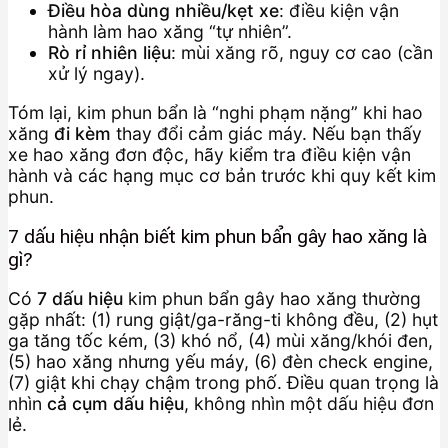
Điều hòa dùng nhiều/kẹt xe
: điều kiện vận
hành làm hao xăng “tự nhiên”.
Rò rỉ nhiên liệu
: mùi xăng rõ, nguy cơ cao (cần
xử lý ngay).
Tóm lại, kim phun bẩn là “nghi phạm nặng” khi hao
xăng
đi kèm
thay đổi cảm giác máy. Nếu bạn thấy
xe hao xăng đơn độc, hãy kiểm tra điều kiện vận
hành và các hạng mục cơ bản trước khi quy kết kim
phun.
7 dấu hiệu nhận biết kim phun bẩn gây hao xăng là
gì?
Có
7 dấu hiệu
kim phun bẩn gây hao xăng thường
gặp nhất: (1) rung giật/ga-răng-ti không đều, (2) hụt
ga tăng tốc kém, (3) khó nổ, (4) mùi xăng/khói đen,
(5) hao xăng nhưng yếu máy, (6) đèn check engine,
(7) giật khi chạy chậm trong phố. Điều quan trọng là
nhìn
cả cụm dấu hiệu
, không nhìn một dấu hiệu đơn
lẻ.