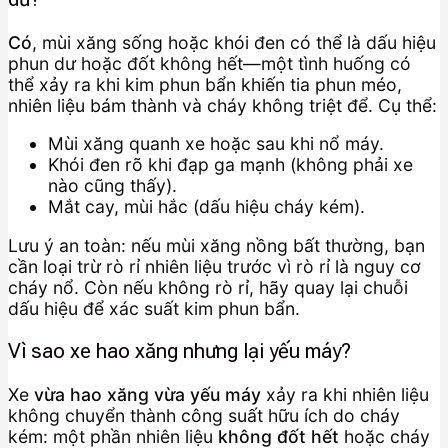
Có
, mùi xăng sống hoặc khói đen có thể là dấu hiệu
phun dư hoặc đốt không hết—một tình huống có
thể xảy ra khi kim phun bẩn khiến tia phun méo,
nhiên liệu bám thành và cháy không triệt để. Cụ thể:
Mùi xăng quanh xe hoặc sau khi nổ máy.
Khói đen rõ khi đạp ga mạnh (không phải xe
nào cũng thấy).
Mắt cay, mùi hắc (dấu hiệu cháy kém).
Lưu ý an toàn: nếu mùi xăng nồng bất thường, bạn
cần loại trừ rò rỉ nhiên liệu trước vì rò rỉ là nguy cơ
cháy nổ. Còn nếu không rò rỉ, hãy quay lại chuỗi
dấu hiệu để xác suất kim phun bẩn.
Vì sao xe hao xăng nhưng lại yếu máy?
Xe
vừa hao xăng vừa yếu máy
xảy ra khi nhiên liệu
không chuyển thành công suất hữu ích do cháy
kém: một phần nhiên liệu
không đốt hết
hoặc cháy