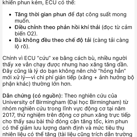
khiến phun kém, ECU có thể:
Tăng thời gian phun
để đạt công suất mong
muốn.
Điều chỉnh theo phản hồi khí thải
(đọc từ cảm
biến O2).
Bù không đều theo chế độ tải
(càng tải càng
lộ rõ).
Chính vì ECU “cứu” xe bằng cách bù, nhiều người
thấy xe vẫn chạy được nhưng hao xăng tăng dần.
Đây cũng là lý do bạn không nên chờ “hỏng hẳn”
mới xử lý—vì chi phí gián tiếp (xăng + ảnh hưởng bộ
phận khác) thường lớn hơn.
Dẫn chứng (có nguồn):
Theo nghiên cứu của
University of Birmingham (Đại học Birmingham) từ
nhóm nghiên cứu trong lĩnh vực động cơ tại năm
2017, thử nghiệm trên động cơ phun xăng trực tiếp
cho thấy sau bài thử đóng cặn tăng tốc, kim phun
có thể giảm lưu lượng danh định và mức tiêu thụ
nhiên liệu có thể tăng (tài liệu cũng trích dẫn trường