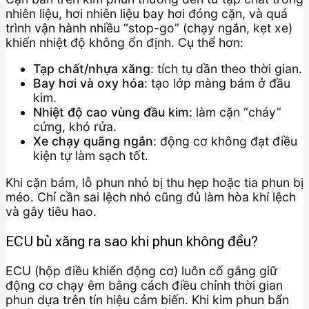
nhiên liệu, hơi nhiên liệu bay hơi đóng cặn, và quá
trình vận hành nhiều “stop-go” (chạy ngắn, kẹt xe)
khiến nhiệt độ không ổn định. Cụ thể hơn:
Tạp chất/nhựa xăng
: tích tụ dần theo thời gian.
Bay hơi và oxy hóa
: tạo lớp màng bám ở đầu
kim.
Nhiệt độ cao vùng đầu kim
: làm cặn “cháy”
cứng, khó rửa.
Xe chạy quãng ngắn
: động cơ không đạt điều
kiện tự làm sạch tốt.
Khi cặn bám, lỗ phun nhỏ bị thu hẹp hoặc tia phun bị
méo. Chỉ cần sai lệch nhỏ cũng đủ làm hòa khí lệch
và gây tiêu hao.
ECU bù xăng ra sao khi phun không đều?
ECU (hộp điều khiển động cơ) luôn cố gắng giữ
động cơ chạy êm bằng cách điều chỉnh thời gian
phun dựa trên tín hiệu cảm biến. Khi kim phun bẩn