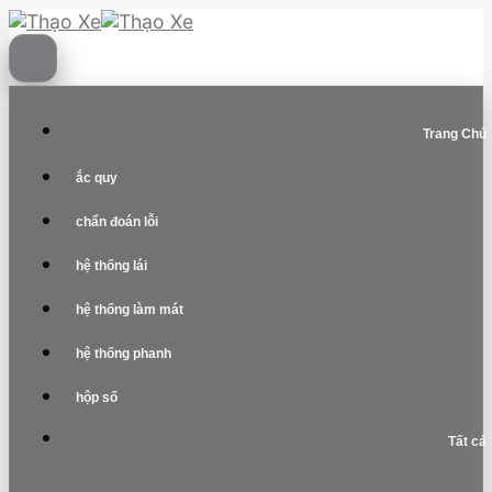
Skip
to
content
Trang Chủ
ắc quy
chẩn đoán lỗi
hệ thống lái
hệ thống làm mát
hệ thống phanh
hộp số
Tất cả