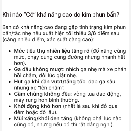
Khi nào “Có” khả năng cao do kim phun bẩn?
Bạn có khả năng cao đang gặp tình trạng kim phun
bẩn/tắc nhẹ nếu xuất hiện
tối thiểu 3/6
điểm sau
(càng nhiều điểm, xác suất càng cao):
Mức tiêu thụ nhiên liệu tăng rõ
(đổ xăng cùng
mức, chạy cùng cung đường nhưng nhanh hết
hơn).
Ga đầu không mượt
: nhích ga nhẹ mà xe phản
hồi chậm, đôi lúc giật nhẹ.
Hụt ga khi cần vượt/tăng tốc
: đạp ga sâu
nhưng xe “lên chậm”.
Cầm chừng không đều
: vòng tua dao động,
máy rung hơn bình thường.
Khởi động khó hơn
(nhất là sau khi đỗ qua
đêm hoặc đỗ lâu).
Mùi xăng/khói đen tăng
(không phải lúc nào
cũng có, nhưng nếu có thì rất đáng nghi).