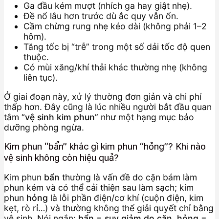
Ga đầu kém mượt (nhích ga hay giật nhẹ).
Đề nổ lâu hơn trước dù ắc quy vẫn ổn.
Cầm chừng rung nhẹ kéo dài (không phải 1–2
hôm).
Tăng tốc bị “trễ” trong một số dải tốc độ quen
thuộc.
Có mùi xăng/khí thải khác thường nhẹ (không
liên tục).
Ở giai đoạn này, xử lý thường đơn giản và chi phí
thấp hơn. Đây cũng là lúc nhiều người bắt đầu quan
tâm “
vệ sinh kim phun
” như một hạng mục bảo
dưỡng phòng ngừa.
Kim phun “bẩn” khác gì kim phun “hỏng”? Khi nào
vệ sinh không còn hiệu quả?
Kim phun
bẩn
thường là vấn đề do cặn bám làm
phun kém và có thể cải thiện sau làm sạch; kim
phun
hỏng
là lỗi phần điện/cơ khí (cuộn điện, kim
kẹt, rò rỉ…) và thường không thể giải quyết chỉ bằng
vệ sinh. Nói ngắn:
bẩn = suy giảm do cặn
,
hỏng =