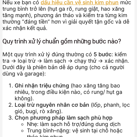
Nếu xe bạn có
dấu hiệu cần vệ sinh kim phun
mức
trung bình trở lên (hụt ga rõ, rung giật, hao xăng
tăng mạnh), phương án tháo và kiểm tra từng kim
thường “đáng tiền” hơn vì giải quyết tận gốc và dễ
xác nhận kết quả.
Quy trình xử lý chuẩn gồm những bước nào?
Một quy trình xử lý đúng thường có
5 bước
: kiểm
tra → loại trừ → làm sạch → chạy thử → xác nhận.
Dưới đây là phiên bản dễ áp dụng (cho cả người
dùng và garage):
Ghi nhận triệu chứng
(hao xăng tăng bao
nhiêu, trong điều kiện nào, có rung/ hụt ga
không).
Loại trừ nguyên nhân cơ bản
(lốp, phanh, lọc
gió, bugi, rò xăng).
Chọn phương pháp làm sạch phù hợp
Nhẹ: làm sạch hỗ trợ/đúng dung dịch
Trung bình–nặng: vệ sinh tại chỗ hoặc
tháo kim phun