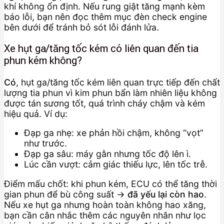
khí không ổn định. Nếu rung giật tăng mạnh kèm
báo lỗi, bạn nên đọc thêm mục đèn check engine
bên dưới để tránh bỏ sót lỗi đánh lửa.
Xe hụt ga/tăng tốc kém có liên quan đến tia
phun kém không?
Có
, hụt ga/tăng tốc kém liên quan trực tiếp đến chất
lượng tia phun vì kim phun bẩn làm nhiên liệu không
được tán sương tốt, quá trình cháy chậm và kém
hiệu quả. Ví dụ:
Đạp ga nhẹ: xe phản hồi chậm, không “vọt”
như trước.
Đạp ga sâu: máy gằn nhưng tốc độ lên ì.
Lúc cần vượt: cảm giác thiếu lực, lên tốc trễ.
Điểm mấu chốt: khi phun kém, ECU có thể tăng thời
gian phun để bù công suất →
đã yếu lại còn hao
.
Nếu xe hụt ga nhưng hoàn toàn không hao xăng,
bạn cần cân nhắc thêm các nguyên nhân như lọc