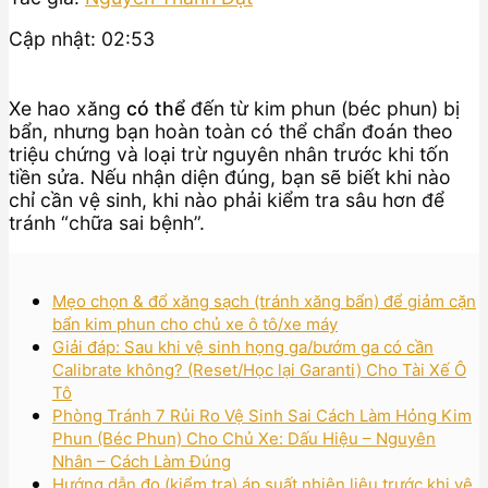
Cập nhật: 02:53
Xe hao xăng
có thể
đến từ kim phun (béc phun) bị
bẩn, nhưng bạn hoàn toàn có thể chẩn đoán theo
triệu chứng và loại trừ nguyên nhân trước khi tốn
tiền sửa. Nếu nhận diện đúng, bạn sẽ biết khi nào
chỉ cần vệ sinh, khi nào phải kiểm tra sâu hơn để
tránh “chữa sai bệnh”.
Mẹo chọn & đổ xăng sạch (tránh xăng bẩn) để giảm cặn
bẩn kim phun cho chủ xe ô tô/xe máy
Giải đáp: Sau khi vệ sinh họng ga/bướm ga có cần
Calibrate không? (Reset/Học lại Garanti) Cho Tài Xế Ô
Tô
Phòng Tránh 7 Rủi Ro Vệ Sinh Sai Cách Làm Hỏng Kim
Phun (Béc Phun) Cho Chủ Xe: Dấu Hiệu – Nguyên
Nhân – Cách Làm Đúng
Hướng dẫn đo (kiểm tra) áp suất nhiên liệu trước khi vệ