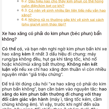
Dấu hiệu nào cho thấy kim phun có thể hỏng
cuộn điện/kim kẹt cơ khí?
Có nên vệ sinh nhiều lần liên tiếp nếu vẫn hao
xăng?
Những rủi ro thường gặp khi vệ sinh sai cách
(phụ gia/vệ sinh tháo lắp)?
Xe hao xăng có phải do kim phun (béc phun) bẩn
không?
Có thể có
, và bạn nên nghi ngờ kim phun bẩn khi xe
hao xăng
kèm
ít nhất 3 dấu hiệu đi chung: máy
rung/ga không đều, hụt ga khi tăng tốc, khó nổ
hoặc khói/mùi xăng bất thường.
Không nên kết
luận vội
nếu xe chỉ hao xăng đơn thuần vì còn nhiều
nguyên nhân “giả triệu chứng”.
Để trả lời đúng câu hỏi “xe hao xăng có phải do kim
phun bẩn không”, bạn cần bám vào nguyên tắc:
hao
xăng do kim phun bẩn thường đi chung với thay
đổi cảm giác vận hành
(máy ì, tăng tốc kém, cầm
chừng không êm). Vì vậy, trước khi nghĩ đến sửa