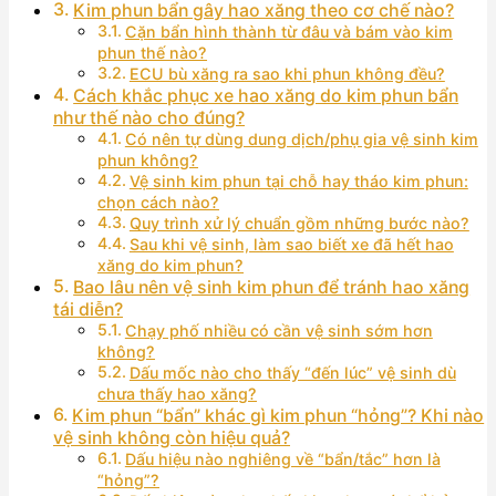
Kim phun bẩn gây hao xăng theo cơ chế nào?
Cặn bẩn hình thành từ đâu và bám vào kim
phun thế nào?
ECU bù xăng ra sao khi phun không đều?
Cách khắc phục xe hao xăng do kim phun bẩn
như thế nào cho đúng?
Có nên tự dùng dung dịch/phụ gia vệ sinh kim
phun không?
Vệ sinh kim phun tại chỗ hay tháo kim phun:
chọn cách nào?
Quy trình xử lý chuẩn gồm những bước nào?
Sau khi vệ sinh, làm sao biết xe đã hết hao
xăng do kim phun?
Bao lâu nên vệ sinh kim phun để tránh hao xăng
tái diễn?
Chạy phố nhiều có cần vệ sinh sớm hơn
không?
Dấu mốc nào cho thấy “đến lúc” vệ sinh dù
chưa thấy hao xăng?
Kim phun “bẩn” khác gì kim phun “hỏng”? Khi nào
vệ sinh không còn hiệu quả?
Dấu hiệu nào nghiêng về “bẩn/tắc” hơn là
“hỏng”?