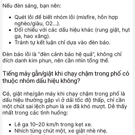
Nếu đèn sáng, bạn nên:
Quét lỗi để biết nhóm lỗi (misfire, hỗn hợp
nghèo/giàu, O2…).
Đối chiếu với các dấu hiệu khác (rung giật, hụt
ga, hao xăng).
Tránh tự kết luận chỉ dựa vào đèn báo.
Đèn báo lỗi là “đèn cảnh báo hệ quả”, không chỉ
đích danh kim phun, nên cần nhìn tổng thể.
Tiếng máy gằn/giật khi chạy chậm trong phố có
thuộc nhóm dấu hiệu không?
Có
, giật nhẹ/gằn máy khi chạy chậm trong phố là
dấu hiệu thường gặp vì ở dải tốc độ thấp, chỉ cần
một chút sai lệch phun là xe đã khó mượt. Dễ thấy
nhất trong các tình huống:
Lê ga 10–20 km/h trong kẹt xe.
Nhích từng chút một, xe giật nhè nhẹ.