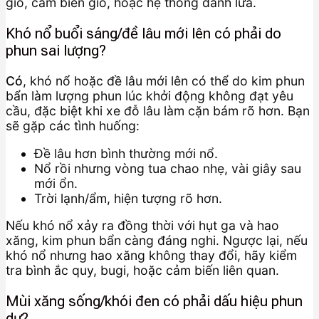
gió, cảm biến gió, hoặc hệ thống đánh lửa.
Khó nổ buổi sáng/đề lâu mới lên có phải do
phun sai lượng?
Có
, khó nổ hoặc đề lâu mới lên có thể do kim phun
bẩn làm lượng phun lúc khởi động không đạt yêu
cầu, đặc biệt khi xe đỗ lâu làm cặn bám rõ hơn. Bạn
sẽ gặp các tình huống:
Đề lâu hơn bình thường mới nổ.
Nổ rồi nhưng vòng tua chao nhẹ, vài giây sau
mới ổn.
Trời lạnh/ẩm, hiện tượng rõ hơn.
Nếu khó nổ xảy ra đồng thời với hụt ga và hao
xăng, kim phun bẩn càng đáng nghi. Ngược lại, nếu
khó nổ nhưng hao xăng không thay đổi, hãy kiểm
tra bình ắc quy, bugi, hoặc cảm biến liên quan.
Mùi xăng sống/khói đen có phải dấu hiệu phun
dư?