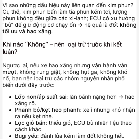
Vì sao những dấu hiệu này liên quan đến kim phun?
Cụ thể, kim phun bẩn làm tia phun kém tơi, lượng
phun không đều giữa các xi-lanh; ECU có xu hướng
“bù” để giữ động cơ chạy ổn → hệ quả là
đốt không
tối ưu và hao xăng
.
Khi nào “Không” – nên loại trừ trước khi kết
luận?
Ngược lại, nếu xe hao xăng nhưng
vận hành vẫn
mượt
, không rung giật, không hụt ga, không khó
nổ, bạn nên loại trừ các nhóm nguyên nhân phổ
biến dưới đây trước:
Lốp non/áp suất sai
: lăn bánh nặng hơn → hao
xăng rõ.
Phanh bó/kẹt heo phanh
: xe ì nhưng khó nhận
ra nếu kẹt nhẹ.
Lọc gió bẩn
: thiếu gió, ECU bù nhiên liệu theo
cách khác.
Bugi yếu
: đánh lửa kém làm đốt không hết.