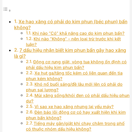
Xe hao xăng có phải do kim phun (béc phun) bẩn
không?
Khi nào “Có” khả năng cao do kim phun bẩn?
Khi nào “Không” – nên loại trừ trước khi kết
luận?
7 dấu hiệu nhận biết kim phun bẩn gây hao xăng
là gì?
Động cơ rung giật, vòng tua không ổn định có
phải dấu hiệu kim phun bẩn?
Xe hụt ga/tăng tốc kém có liên quan đến tia
phun kém không?
Khó nổ buổi sáng/đề lâu mới lên có phải do
phun sai lượng?
Mùi xăng sống/khói đen có phải dấu hiệu phun
dư?
Vì sao xe hao xăng nhưng lại yếu máy?
Đèn báo lỗi động cơ có hay xuất hiện khi kim
phun bẩn không?
Tiếng máy gằn/giật khi chạy chậm trong phố
có thuộc nhóm dấu hiệu không?