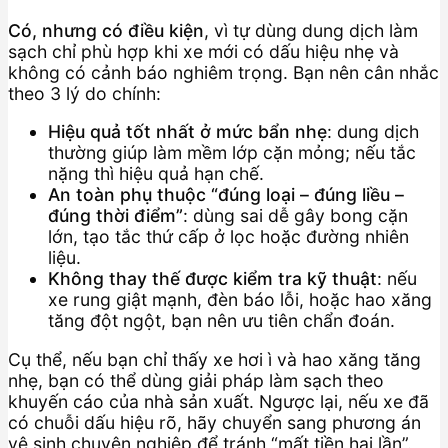
Có, nhưng có điều kiện
, vì tự dùng dung dịch làm
sạch chỉ phù hợp khi xe mới có dấu hiệu nhẹ và
không có cảnh báo nghiêm trọng. Bạn nên cân nhắc
theo 3 lý do chính:
Hiệu quả tốt nhất ở mức bẩn nhẹ
: dung dịch
thường giúp làm mềm lớp cặn mỏng; nếu tắc
nặng thì hiệu quả hạn chế.
An toàn phụ thuộc “đúng loại – đúng liều –
đúng thời điểm”
: dùng sai dễ gây bong cặn
lớn, tạo tắc thứ cấp ở lọc hoặc đường nhiên
liệu.
Không thay thế được kiểm tra kỹ thuật
: nếu
xe rung giật mạnh, đèn báo lỗi, hoặc hao xăng
tăng đột ngột, bạn nên ưu tiên chẩn đoán.
Cụ thể, nếu bạn chỉ thấy xe hơi ì và hao xăng tăng
nhẹ, bạn có thể dùng giải pháp làm sạch theo
khuyến cáo của nhà sản xuất. Ngược lại, nếu xe đã
có chuỗi dấu hiệu rõ, hãy chuyển sang phương án
vệ sinh chuyên nghiệp để tránh “mất tiền hai lần”.