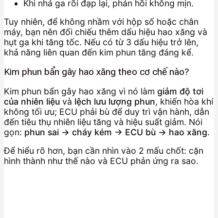
Khi nhả ga rồi đạp lại, phản hồi không mịn.
Tuy nhiên, để không nhầm với hộp số hoặc chân
máy, bạn nên đối chiếu thêm dấu hiệu hao xăng và
hụt ga khi tăng tốc. Nếu có từ 3 dấu hiệu trở lên,
khả năng liên quan đến kim phun tăng đáng kể.
Kim phun bẩn gây hao xăng theo cơ chế nào?
Kim phun bẩn gây hao xăng vì nó làm
giảm độ tơi
của nhiên liệu
và
lệch lưu lượng phun
, khiến hòa khí
không tối ưu; ECU phải bù để duy trì vận hành, dẫn
đến tiêu thụ nhiên liệu tăng và hiệu suất giảm. Nói
gọn:
phun sai → cháy kém → ECU bù → hao xăng
.
Để hiểu rõ hơn, bạn cần nhìn vào 2 mấu chốt: cặn
hình thành như thế nào và ECU phản ứng ra sao.