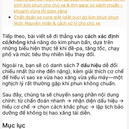
sinh kim phun cho chủ xe & thợ gara: so sánh chuẩn –
khoanh vùng lỗi bơm xăng
Chẩn đoán xe rung giật (giật cục) do kim phun phun
lệch: Nguyên nhân & cách xử lý cho chủ xe
Tiếp theo, bài viết sẽ đi thẳng vào
cách xác định
có/không
khả năng do kim phun bẩn, dựa trên
những biểu hiện thực tế khi đề-pa, tăng tốc, chạy
phố và mức tiêu thụ nhiên liệu thay đổi.
Ngoài ra, bạn sẽ có danh sách
7 dấu hiệu
dễ đối
chiếu nhất (từ nhẹ đến nặng), kèm giải thích cơ chế
để hiểu vì sao xe vừa hao xăng vừa yếu máy—một
nghịch lý rất thường gặp khi phun không chuẩn.
Sau đây, chúng ta sẽ chuyển sang phần nội dung
chính: từ chẩn đoán nhanh → nhận diện dấu hiệu →
hiểu cơ chế → chọn cách khắc phục → lập lịch bảo
dưỡng để không bị hao xăng tái diễn.
Mục lục