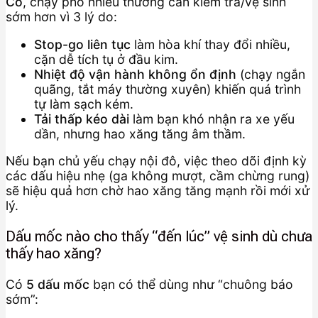
Có
, chạy phố nhiều thường cần kiểm tra/vệ sinh
sớm hơn vì 3 lý do:
Stop-go liên tục
làm hòa khí thay đổi nhiều,
cặn dễ tích tụ ở đầu kim.
Nhiệt độ vận hành không ổn định
(chạy ngắn
quãng, tắt máy thường xuyên) khiến quá trình
tự làm sạch kém.
Tải thấp kéo dài
làm bạn khó nhận ra xe yếu
dần, nhưng hao xăng tăng âm thầm.
Nếu bạn chủ yếu chạy nội đô, việc theo dõi định kỳ
các dấu hiệu nhẹ (ga không mượt, cầm chừng rung)
sẽ hiệu quả hơn chờ hao xăng tăng mạnh rồi mới xử
lý.
Dấu mốc nào cho thấy “đến lúc” vệ sinh dù chưa
thấy hao xăng?
Có
5 dấu mốc
bạn có thể dùng như “chuông báo
sớm”: