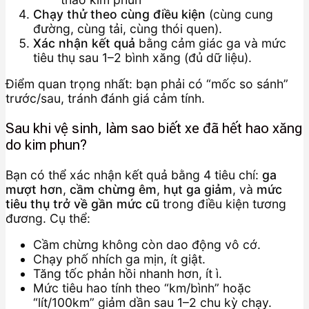
Chạy thử theo cùng điều kiện
(cùng cung
đường, cùng tải, cùng thói quen).
Xác nhận kết quả
bằng cảm giác ga và mức
tiêu thụ sau 1–2 bình xăng (đủ dữ liệu).
Điểm quan trọng nhất: bạn phải có “mốc so sánh”
trước/sau, tránh đánh giá cảm tính.
Sau khi vệ sinh, làm sao biết xe đã hết hao xăng
do kim phun?
Bạn có thể xác nhận kết quả bằng 4 tiêu chí:
ga
mượt hơn
,
cầm chừng êm
,
hụt ga giảm
, và
mức
tiêu thụ trở về gần mức cũ
trong điều kiện tương
đương. Cụ thể:
Cầm chừng không còn dao động vô cớ.
Chạy phố nhích ga mịn, ít giật.
Tăng tốc phản hồi nhanh hơn, ít ì.
Mức tiêu hao tính theo “km/bình” hoặc
“lít/100km” giảm dần sau 1–2 chu kỳ chạy.