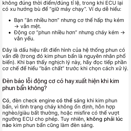
không đúng thời điểm/đúng tỉ lệ, trong khi ECU lại
có xu hướng bù để “giữ máy chạy”. Ví dụ dễ hiểu:
Bạn “ăn nhiều hơn” nhưng cơ thể hấp thụ kém
→ vẫn mệt.
Động cơ “phun nhiều hơn” nhưng cháy kém →
vẫn yếu.
Đây là dấu hiệu rất điển hình của hệ thống phun có
vấn đề (trong đó kim phun bẩn là nguyên nhân phổ
biến). Khi bạn thấy nghịch lý này, hãy đọc tiếp phần
cơ chế để hiểu “bản chất” trước khi chọn cách xử lý.
Đèn báo lỗi động cơ có hay xuất hiện khi kim
phun bẩn không?
Có
, đèn check engine
có thể
sáng khi kim phun
bẩn, vì tình trạng cháy không ổn định, hỗn hợp
nghèo/giàu bất thường, hoặc misfire có thể vượt
ngưỡng ECU cho phép. Tuy nhiên,
không phải lúc
nào
kim phun bẩn cũng làm đèn sáng.