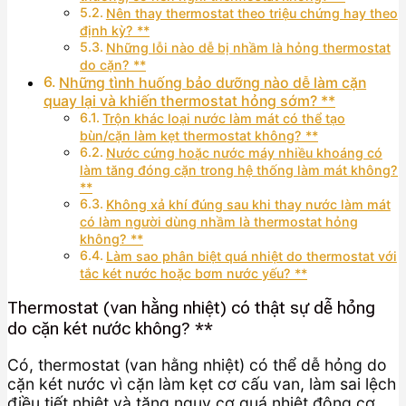
Nên thay thermostat theo triệu chứng hay theo
định kỳ? **
Những lỗi nào dễ bị nhầm là hỏng thermostat
do cặn? **
Những tình huống bảo dưỡng nào dễ làm cặn
quay lại và khiến thermostat hỏng sớm? **
Trộn khác loại nước làm mát có thể tạo
bùn/cặn làm kẹt thermostat không? **
Nước cứng hoặc nước máy nhiều khoáng có
làm tăng đóng cặn trong hệ thống làm mát không?
**
Không xả khí đúng sau khi thay nước làm mát
có làm người dùng nhầm là thermostat hỏng
không? **
Làm sao phân biệt quá nhiệt do thermostat với
tắc két nước hoặc bơm nước yếu? **
Thermostat (van hằng nhiệt) có thật sự dễ hỏng
do cặn két nước không? **
Có, thermostat (van hằng nhiệt) có thể dễ hỏng do
cặn két nước vì cặn làm kẹt cơ cấu van, làm sai lệch
điều tiết nhiệt và tăng nguy cơ quá nhiệt động cơ.