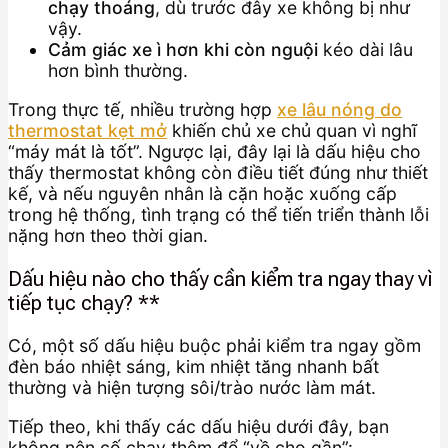
chạy thoáng
, dù trước đây xe không bị như
vậy.
Cảm giác xe ì hơn khi còn nguội
kéo dài lâu
hơn bình thường.
Trong thực tế, nhiều trường hợp
xe lâu nóng do
thermostat kẹt mở
khiến chủ xe chủ quan vì nghĩ
“máy mát là tốt”. Ngược lại, đây lại là dấu hiệu cho
thấy thermostat không còn điều tiết đúng như thiết
kế, và nếu nguyên nhân là cặn hoặc xuống cấp
trong hệ thống, tình trạng có thể tiến triển thành lỗi
nặng hơn theo thời gian.
Dấu hiệu nào cho thấy cần kiểm tra ngay thay vì
tiếp tục chạy? **
Có, một số dấu hiệu buộc phải kiểm tra ngay gồm
đèn báo nhiệt sáng, kim nhiệt tăng nhanh bất
thường và hiện tượng sôi/trào nước làm mát.
Tiếp theo, khi thấy các dấu hiệu dưới đây, bạn
không nên cố chạy thêm để “về cho gần”: