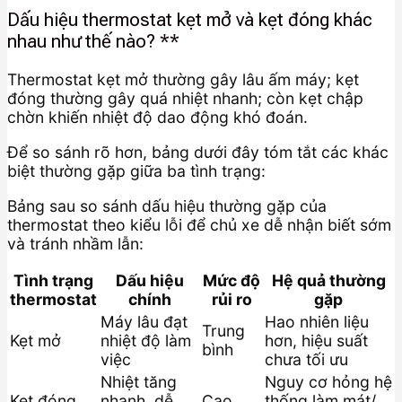
Dấu hiệu thermostat kẹt mở và kẹt đóng khác
nhau như thế nào? **
Thermostat kẹt mở thường gây lâu ấm máy; kẹt
đóng thường gây quá nhiệt nhanh; còn kẹt chập
chờn khiến nhiệt độ dao động khó đoán.
Để so sánh rõ hơn, bảng dưới đây tóm tắt các khác
biệt thường gặp giữa ba tình trạng:
Bảng sau so sánh dấu hiệu thường gặp của
thermostat theo kiểu lỗi để chủ xe dễ nhận biết sớm
và tránh nhầm lẫn:
Tình trạng
Dấu hiệu
Mức độ
Hệ quả thường
thermostat
chính
rủi ro
gặp
Máy lâu đạt
Hao nhiên liệu
Trung
Kẹt mở
nhiệt độ làm
hơn, hiệu suất
bình
việc
chưa tối ưu
Nhiệt tăng
Nguy cơ hỏng hệ
Kẹt đóng
nhanh, dễ
Cao
thống làm mát/