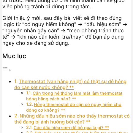
từ trước. Hiểu đúng cơ chế hình thành cặn sẽ giúp
việc phòng tránh đi đúng trọng tâm.
Giới thiệu ý mới, sau đây bài viết sẽ đi theo đúng
logic từ “có nguy hiểm không” → “dấu hiệu sớm” →
“nguyên nhân gây cặn” → “mẹo phòng tránh thực
tế” → “khi nào cần kiểm tra/thay” để bạn áp dụng
ngay cho xe đang sử dụng.
Mục lục
Thermostat (van hằng nhiệt) có thật sự dễ hỏng
do cặn két nước không? **
Cặn trong hệ thống làm mát làm thermostat
hỏng bằng cách nào? **
Hỏng thermostat do cặn có nguy hiểm cho
động cơ không? **
Những dấu hiệu sớm nào cho thấy thermostat có
thể đang bị ảnh hưởng bởi cặn? **
Các dấu hiệu sớm dễ bỏ qua là gì? **