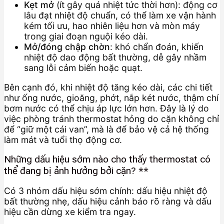
Kẹt mở
(ít gây quá nhiệt tức thời hơn): động cơ
lâu đạt nhiệt độ chuẩn, có thể làm xe vận hành
kém tối ưu, hao nhiên liệu hơn và mòn máy
trong giai đoạn nguội kéo dài.
Mở/đóng chập chờn
: khó chẩn đoán, khiến
nhiệt độ dao động bất thường, dễ gây nhầm
sang lỗi cảm biến hoặc quạt.
Bên cạnh đó, khi nhiệt độ tăng kéo dài, các chi tiết
như ống nước, gioăng, phớt, nắp két nước, thậm chí
bơm nước có thể chịu áp lực lớn hơn. Đây là lý do
việc phòng tránh thermostat hỏng do cặn không chỉ
để “giữ một cái van”, mà là để bảo vệ cả hệ thống
làm mát và tuổi thọ động cơ.
Những dấu hiệu sớm nào cho thấy thermostat có
thể đang bị ảnh hưởng bởi cặn? **
Có 3 nhóm dấu hiệu sớm chính: dấu hiệu nhiệt độ
bất thường nhẹ, dấu hiệu cảnh báo rõ ràng và dấu
hiệu cần dừng xe kiểm tra ngay.