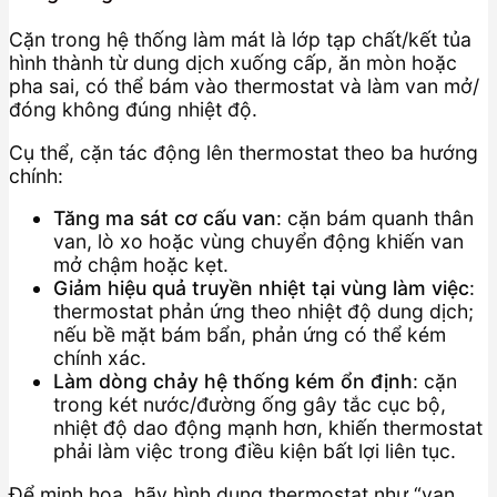
Cặn trong hệ thống làm mát là lớp tạp chất/kết tủa
hình thành từ dung dịch xuống cấp, ăn mòn hoặc
pha sai, có thể bám vào thermostat và làm van mở/
đóng không đúng nhiệt độ.
Cụ thể, cặn tác động lên thermostat theo ba hướng
chính:
Tăng ma sát cơ cấu van
: cặn bám quanh thân
van, lò xo hoặc vùng chuyển động khiến van
mở chậm hoặc kẹt.
Giảm hiệu quả truyền nhiệt tại vùng làm việc
:
thermostat phản ứng theo nhiệt độ dung dịch;
nếu bề mặt bám bẩn, phản ứng có thể kém
chính xác.
Làm dòng chảy hệ thống kém ổn định
: cặn
trong két nước/đường ống gây tắc cục bộ,
nhiệt độ dao động mạnh hơn, khiến thermostat
phải làm việc trong điều kiện bất lợi liên tục.
Để minh họa, hãy hình dung thermostat như “van