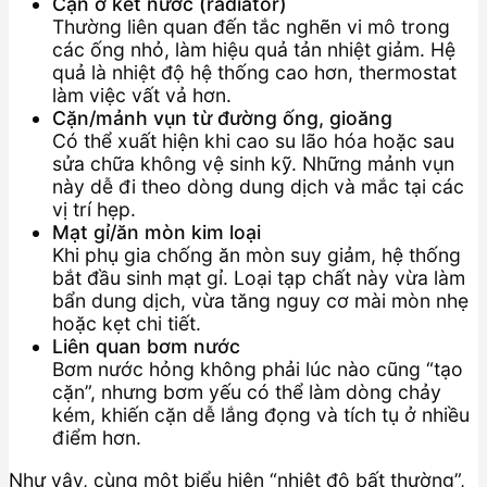
Cặn ở két nước (radiator)
Thường liên quan đến tắc nghẽn vi mô trong
các ống nhỏ, làm hiệu quả tản nhiệt giảm. Hệ
quả là nhiệt độ hệ thống cao hơn, thermostat
làm việc vất vả hơn.
Cặn/mảnh vụn từ đường ống, gioăng
Có thể xuất hiện khi cao su lão hóa hoặc sau
sửa chữa không vệ sinh kỹ. Những mảnh vụn
này dễ đi theo dòng dung dịch và mắc tại các
vị trí hẹp.
Mạt gỉ/ăn mòn kim loại
Khi phụ gia chống ăn mòn suy giảm, hệ thống
bắt đầu sinh mạt gỉ. Loại tạp chất này vừa làm
bẩn dung dịch, vừa tăng nguy cơ mài mòn nhẹ
hoặc kẹt chi tiết.
Liên quan bơm nước
Bơm nước hỏng không phải lúc nào cũng “tạo
cặn”, nhưng bơm yếu có thể làm dòng chảy
kém, khiến cặn dễ lắng đọng và tích tụ ở nhiều
điểm hơn.
Như vậy, cùng một biểu hiện “nhiệt độ bất thường”,