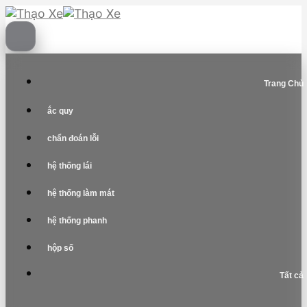
Skip
to
content
Trang Chủ
ắc quy
chẩn đoán lỗi
hệ thống lái
hệ thống làm mát
hệ thống phanh
hộp số
Tất cả