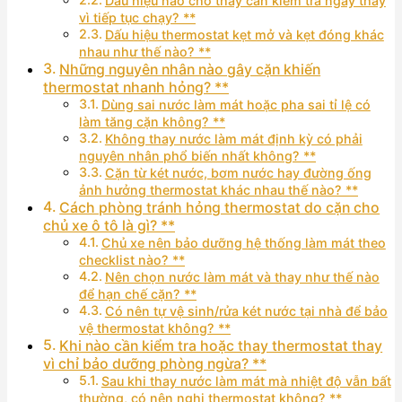
Dấu hiệu nào cho thấy cần kiểm tra ngay thay
vì tiếp tục chạy? **
Dấu hiệu thermostat kẹt mở và kẹt đóng khác
nhau như thế nào? **
Những nguyên nhân nào gây cặn khiến
thermostat nhanh hỏng? **
Dùng sai nước làm mát hoặc pha sai tỉ lệ có
làm tăng cặn không? **
Không thay nước làm mát định kỳ có phải
nguyên nhân phổ biến nhất không? **
Cặn từ két nước, bơm nước hay đường ống
ảnh hưởng thermostat khác nhau thế nào? **
Cách phòng tránh hỏng thermostat do cặn cho
chủ xe ô tô là gì? **
Chủ xe nên bảo dưỡng hệ thống làm mát theo
checklist nào? **
Nên chọn nước làm mát và thay như thế nào
để hạn chế cặn? **
Có nên tự vệ sinh/rửa két nước tại nhà để bảo
vệ thermostat không? **
Khi nào cần kiểm tra hoặc thay thermostat thay
vì chỉ bảo dưỡng phòng ngừa? **
Sau khi thay nước làm mát mà nhiệt độ vẫn bất
thường, có nên nghi thermostat không? **