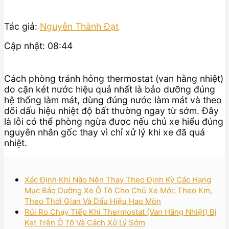
Tác giả:
Nguyễn Thành Đạt
Cập nhật: 08:44
Cách phòng tránh hỏng thermostat (van hằng nhiệt)
do cặn két nước hiệu quả nhất là bảo dưỡng đúng
hệ thống làm mát, dùng đúng nước làm mát và theo
dõi dấu hiệu nhiệt độ bất thường ngay từ sớm. Đây
là lỗi có thể phòng ngừa được nếu chủ xe hiểu đúng
nguyên nhân gốc thay vì chỉ xử lý khi xe đã quá
nhiệt.
Xác Định Khi Nào Nên Thay Theo Định Kỳ Các Hạng
Mục Bảo Dưỡng Xe Ô Tô Cho Chủ Xe Mới: Theo Km,
Theo Thời Gian Và Dấu Hiệu Hao Mòn
Rủi Ro Chạy Tiếp Khi Thermostat (Van Hằng Nhiệt) Bị
Kẹt Trên Ô Tô Và Cách Xử Lý Sớm