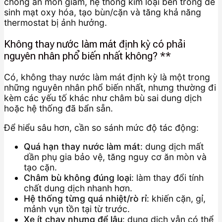
chống ăn mòn giảm, hệ thống kim loại bên trong dễ
sinh mạt oxy hóa, tạo bùn/cặn và tăng khả năng
thermostat bị ảnh hưởng.
Không thay nước làm mát định kỳ có phải
nguyên nhân phổ biến nhất không? **
Có, không thay nước làm mát định kỳ là một trong
những nguyên nhân phổ biến nhất, nhưng thường đi
kèm các yếu tố khác như châm bù sai dung dịch
hoặc hệ thống đã bẩn sẵn.
Để hiểu sâu hơn, cần so sánh mức độ tác động:
Quá hạn thay nước làm mát
: dung dịch mất
dần phụ gia bảo vệ, tăng nguy cơ ăn mòn và
tạo cặn.
Châm bù không đúng loại
: làm thay đổi tính
chất dung dịch nhanh hơn.
Hệ thống từng quá nhiệt/rò rỉ
: khiến cặn, gỉ,
mảnh vụn tồn tại từ trước.
Xe ít chạy nhưng để lâu
: dung dịch vẫn có thể