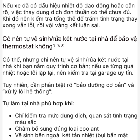
Nếu xe đã có dấu hiệu nhiệt độ dao động hoặc cặn
rõ, việc thay dung dịch đơn thuần có thể chưa đủ.
Khi đó nên kiểm tra tổng thể để tránh tình trạng thay
xong vẫn lỗi, rồi vội vàng kết luận sai.
Có nên tự vệ sinh/rửa két nước tại nhà để bảo vệ
thermostat không? **
Có thể, nhưng chỉ nên tự vệ sinh/rửa két nước tại
nhà khi bạn nắm quy trình cơ bản; nếu xe từng quá
nhiệt hoặc lỗi lặp lại, nên kiểm tra tại garage uy tín.
Tuy nhiên, cần phân biệt rõ “bảo dưỡng cơ bản” và
“xử lý lỗi hệ thống”:
Tự làm tại nhà phù hợp khi:
Chỉ kiểm tra mức dung dịch, quan sát tình trạng
màu sắc
Châm bổ sung đúng loại coolant
Vệ sinh bên ngoài két tản nhiệt (bụi bẩn mặt