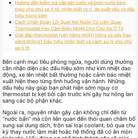
Hướng dẫn kiểm tra nắp két nước và bơm nước kèm
theo cho chủ xe ô tô: nhận biết rò rỉ, áp suất yếu và dấu
hiệu hỏng sớm
Cách Chẩn Đoán Lỗi Quạt Két Nước Có Liên Quan
Thermostat Hay Cảm Biến Nhiệt Cho Chủ Xe Ô Tô
Giải đáp thermostat (van hằng nhiệt) hỏng có gây hao
xăng không? Dấu hiệu nhận biết và cách xử lý cho chủ
xe ô tô
Bên cạnh mục tiêu phòng ngừa, người dùng thường
cần nhận diện các dấu hiệu sớm như kim nhiệt dao
động, xe lên nhiệt bất thường hoặc cảnh báo nhiệt
xuất hiện theo từng tình huống vận hành. Những
dấu hiệu này giúp bạn phát hiện sớm nguy cơ
thermostat bị kẹt bởi cặn trước khi gây hư hỏng lan
sang các bộ phận khác.
Ngoài ra, nguyên nhân gây cặn không chỉ đến từ
“nước bẩn” mà còn liên quan đến thói quen châm bổ
sung sai dung dịch, trộn sai loại coolant, bỏ qua chu
kỳ thay nước làm mát hoặc hệ thống đã có ăn mòn