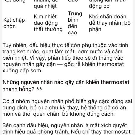
quá nhiệt
động cơ
Trung
Kim nhiệt
Khó chẩn đoán,
Kẹt chập
bình
dao động
dễ thay nhầm bộ
chờn
đến
thất thường
phận
cao
Tuy nhiên, dấu hiệu thực tế còn phụ thuộc vào tình
trạng két nước, quạt làm mát, bơm nước và cảm
biến nhiệt. Vì vậy, phần tiếp theo sẽ đi thẳng vào
nguyên nhân gây cặn — gốc rễ khiến thermostat
xuống cấp sớm.
Những nguyên nhân nào gây cặn khiến thermostat
nhanh hỏng? **
Có 4 nhóm nguyên nhân phổ biến gây cặn: dùng sai
dung dịch, bỏ qua chu kỳ thay, hệ thống đã có ăn
mòn và thói quen châm bù không đúng cách.
Bên cạnh dấu hiệu, nguyên nhân là mắt xích quyết
định hiệu quả phòng tránh. Nếu chỉ thay thermostat