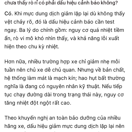
chưa thấy rò rỉ có phải dấu hiệu cảnh báo không?
Có.
Khi mực dung dịch giảm lặp lại dù không thấy
vệt chảy rõ, đó là dấu hiệu cảnh báo cần test
ngay. Ba lý do chính gồm: nguy cơ quá nhiệt tiềm
ẩn, rò vi mô khó nhìn thấy, và khả năng lỗi xuất
hiện theo chu kỳ nhiệt.
Hơn nữa, nhiều trường hợp xe chỉ giảm nhẹ mỗi
tuần nên chủ xe dễ chủ quan. Nhưng về bản chất,
hệ thống làm mát là mạch kín; hao hụt bất thường
nghĩa là đang có nguyên nhân kỹ thuật. Nếu tiếp
tục chạy đường dài trong trạng thái này, nguy cơ
tăng nhiệt đột ngột rất cao.
Theo khuyến nghị an toàn bảo dưỡng của nhiều
hãng xe, dấu hiệu giảm mực dung dịch lặp lại nên