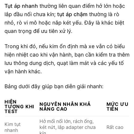
Tụt áp nhanh
thường liên quan điểm hở lớn hoặc
lắp đầu nối chưa kín;
tụt áp chậm
thường là rò
nhỏ, rò vi mô hoặc nắp két yếu. Đây là khác biệt
quan trọng để ưu tiên xử lý.
Trong khi đó, nếu kim ổn định mà xe vẫn có biểu
hiện nhiệt cao khi vận hành, bạn cần kiểm tra thêm
lưu thông dung dịch, quạt làm mát và các yếu tố
vận hành khác.
Bảng dưới đây giúp bạn diễn giải nhanh:
HIỆN
NGUYÊN NHÂN KHẢ
MỨC ƯU
TƯỢNG KHI
NĂNG CAO
TIÊN
TEST
Hở mối nối lớn, rách ống,
Kim tụt
két nứt, lắp adapter chưa
Rất cao
nhanh
kín