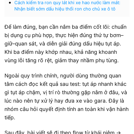
Cách kiểm tra ron quy lát khi xe hao nước làm mát:
Nhận biết sớm dấu hiệu thổi ron cho chủ xe ô tô
Để làm đúng, bạn cần nắm ba điểm cốt lõi: chuẩn
bị dụng cụ phù hợp, thực hiện đúng thứ tự bơm–
giữ–quan sát, và diễn giải đúng dấu hiệu tụt áp.
Khi ba điểm này khớp nhau, khả năng khoanh
vùng lỗi tăng rõ rệt, giảm thay nhầm phụ tùng.
Ngoài quy trình chính, người dùng thường quan
tâm cách đọc kết quả sau test: tụt áp nhanh khác
gì tụt áp chậm, vị trí rò thường gặp nằm ở đâu, và
lúc nào nên tự xử lý hay đưa xe vào gara. Đây là
nhóm câu hỏi quyết định tính an toàn khi vận hành
tiếp.
Sau đây, bài viết sẽ đi theo flow từ khái niệm →