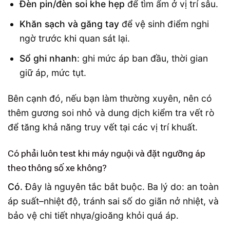
Đèn pin/đèn soi khe hẹp
để tìm ẩm ở vị trí sâu.
Khăn sạch và găng tay
để vệ sinh điểm nghi
ngờ trước khi quan sát lại.
Sổ ghi nhanh
: ghi mức áp ban đầu, thời gian
giữ áp, mức tụt.
Bên cạnh đó, nếu bạn làm thường xuyên, nên có
thêm gương soi nhỏ và dung dịch kiểm tra vết rò
để tăng khả năng truy vết tại các vị trí khuất.
Có phải luôn test khi máy nguội và đặt ngưỡng áp
theo thông số xe không?
Có.
Đây là nguyên tắc bắt buộc. Ba lý do: an toàn
áp suất–nhiệt độ, tránh sai số do giãn nở nhiệt, và
bảo vệ chi tiết nhựa/gioăng khỏi quá áp.