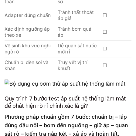
toàn
số
Tránh thất thoát
Adapter đúng chuẩn
☐
áp giả
Xác định ngưỡng áp
Tránh bơm quá
☐
theo xe
áp
Vệ sinh khu vực nghi
Dễ quan sát nước
☐
ngờ rò
mới rỉ
Chuẩn bị đèn soi và
Truy vết vị trí
☐
khăn
khuất
Quy trình 7 bước test áp suất hệ thống làm mát
để phát hiện rò rỉ chính xác là gì?
Phương pháp chuẩn gồm 7 bước: chuẩn bị – lắp
đúng đầu nối – bơm đến ngưỡng – giữ áp – quan
sát rò – kiểm tra nắp két – xả áp và hoàn tất.