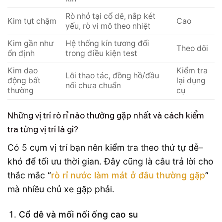
Rò nhỏ tại cổ dê, nắp két
Kim tụt chậm
Cao
yếu, rò vi mô theo nhiệt
Kim gần như
Hệ thống kín tương đối
Theo dõi
ổn định
trong điều kiện test
Kim dao
Kiểm tra
Lỗi thao tác, đồng hồ/đầu
động bất
lại dụng
nối chưa chuẩn
thường
cụ
Những vị trí rò rỉ nào thường gặp nhất và cách kiểm
tra từng vị trí là gì?
Có 5 cụm vị trí bạn nên kiểm tra theo thứ tự dễ–
khó để tối ưu thời gian. Đây cũng là câu trả lời cho
thắc mắc
“
rò rỉ nước làm mát ở đâu thường gặp
”
mà nhiều chủ xe gặp phải.
Cổ dê và mối nối ống cao su