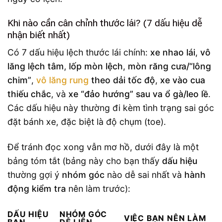
Khi nào cần cân chỉnh thước lái? (7 dấu hiệu dễ
nhận biết nhất)
Có 7 dấu hiệu lệch thước lái chính:
xe nhao lái
,
vô
lăng lệch tâm
,
lốp mòn lệch
,
mòn răng cưa/“lông
chim”
,
vô lăng rung
theo dải tốc độ
,
xe vào cua
thiếu chắc
, và
xe “đảo hướng” sau va ổ gà/leo lề
.
Các dấu hiệu này thường đi kèm tình trạng sai góc
đặt bánh xe, đặc biệt là độ chụm (toe).
Để tránh đọc xong vẫn mơ hồ, dưới đây là một
bảng tóm tắt (bảng này cho bạn thấy
dấu hiệu
thường gợi ý
nhóm góc
nào dễ sai nhất và
hành
động kiểm tra
nên làm trước):
DẤU HIỆU
NHÓM GÓC
VIỆC BẠN NÊN LÀM