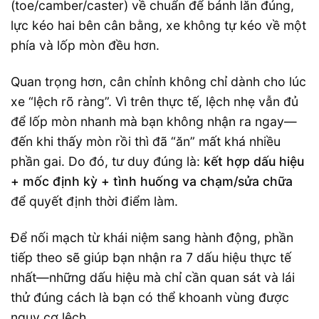
(toe/camber/caster) về chuẩn để bánh lăn đúng,
lực kéo hai bên cân bằng, xe không tự kéo về một
phía và lốp mòn đều hơn.
Quan trọng hơn, cân chỉnh không chỉ dành cho lúc
xe “lệch rõ ràng”. Vì trên thực tế, lệch nhẹ vẫn đủ
để lốp mòn nhanh mà bạn không nhận ra ngay—
đến khi thấy mòn rồi thì đã “ăn” mất khá nhiều
phần gai. Do đó, tư duy đúng là:
kết hợp dấu hiệu
+ mốc định kỳ + tình huống va chạm/sửa chữa
để quyết định thời điểm làm.
Để nối mạch từ khái niệm sang hành động, phần
tiếp theo sẽ giúp bạn nhận ra 7 dấu hiệu thực tế
nhất—những dấu hiệu mà chỉ cần quan sát và lái
thử đúng cách là bạn có thể khoanh vùng được
nguy cơ lệch.