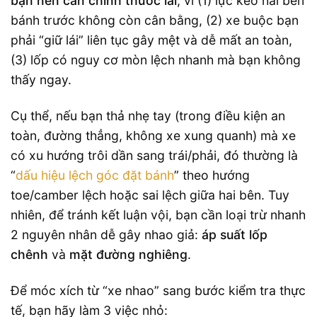
bạn nên cân chỉnh thước lái
, vì (1) lực kéo hai bên
bánh trước không còn cân bằng, (2) xe buộc bạn
phải “giữ lái” liên tục gây mệt và dễ mất an toàn,
(3) lốp có nguy cơ mòn lệch nhanh mà bạn không
thấy ngay.
Cụ thể, nếu bạn thả nhẹ tay (trong điều kiện an
toàn, đường thẳng, không xe xung quanh) mà xe
có xu hướng trôi dần sang trái/phải, đó thường là
“
dấu hiệu lệch góc đặt bánh
” theo hướng
toe/camber lệch hoặc sai lệch giữa hai bên. Tuy
nhiên, để tránh kết luận vội, bạn cần loại trừ nhanh
2 nguyên nhân dễ gây nhao giả:
áp suất lốp
chênh
và
mặt đường nghiêng
.
Để móc xích từ “xe nhao” sang bước kiểm tra thực
tế, bạn hãy làm 3 việc nhỏ: