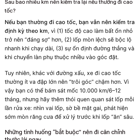
Sau bao nhiêu km nên kiểm tra lại nếu thường đi cao
tốc?
Nếu bạn thường đi cao tốc, bạn vẫn nên kiểm tra
định kỳ theo km
, vì (1) tốc độ cao làm bất ổn nhỏ
trở nên “đáng sợ” hơn, (2) lốp mòn lệch sẽ bộc lộ
nhanh khi chạy dài, (3) sự ổn định đường thẳng và
khi chuyển làn phụ thuộc nhiều vào góc đặt.
Tuy nhiên, khác với đường xấu, xe đi cao tốc
thường ít va đập lớn nên “trôi góc” chậm hơn. Vì
vậy bạn có thể bám sát mốc 10.000 km/6–12
tháng, nhưng hãy thêm thói quen quan sát lốp mỗi
lần rửa xe: nhìn vai lốp, sờ bề mặt gai, phát hiện
sớm mòn răng cưa để xử lý trước khi lốp “ăn” sâu.
Những tình huống “bắt buộc” nên đi cân chỉnh
thước lái ngay