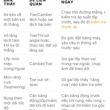
BẠN
DỄ LIÊN
NGAY
THẤY
QUAN
Chạy thử đường thẳng +
Xe kéo về
Toe/Camber
kiểm tra áp suất lốp
một bên khi
lệch hoặc sai
trước, sau đó đi
kiểm tra
đi thẳng
lệch hai bên
thước lái
Vô lăng
Toe/Thrust
Đo góc đặt bằng máy,
lệch tâm
angle hoặc
yêu cầu in thông số
khi xe đi
thao tác đặt vô
trước–sau
thẳng
lăng sai
Lốp mòn
Soi gai lốp theo vai
mép
Camber/Toe
trong–vai ngoài, chụp
trong/ngoài
ảnh để theo dõi
Mòn răng
Toe out-of-
Sờ gai lốp thấy “răng
cưa
spec
cưa”, nên kiểm tra sớm
(feathering)
Cân bằng
Cân bằng động trước
Rung theo
động/lốp/mâm;
nếu chỉ rung; nếu rung +
một dải tốc
đôi khi đi kèm
nhao lái thì kiểm tra góc
độ