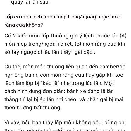
quay lại lần sau.
Lốp có mòn lệch (mòn mép trong/ngoài) hoặc mòn
răng cưa không?
Có 2 kiểu mòn lốp thường gợi ý lệch thước lái:
(A)
mòn mép trong/ngoài rõ rệt, (B) mòn răng cưa khi
sờ tay ngược chiều lăn thấy “gai bậc”.
Cụ thể, mòn mép thường liên quan đến camber/độ
nghiêng bánh, còn mòn răng cưa hay gặp khi toe
lệch làm lốp bị “kéo lê” nhẹ trong lúc lăn. Một
cách hình dung đơn giản: bánh xe đáng lẽ lăn
thẳng thì lại bị ép lăn hơi chéo, và phần gai bị mài
theo hướng bất thường.
Vì vậy, nếu bạn thấy lốp mòn không đều, đừng chỉ
thay lốp mới rồi thôi—lốp mới sẽ lại mòn y hệt nếu