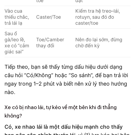
toe
đặt
Vào cua
Kiểm tra hệ treo–lái,
thiếu chắc,
Caster/Toe
rotuyn, sau đó đo
trả lái lạ
caster/toe
Sau ổ
gà/leo lề,
Toe/Camber
Nên đo lại sớm, đừng
xe có “cảm
thay đổi
chờ đến kỳ
giác sai”
Tiếp theo, bạn sẽ thấy từng dấu hiệu dưới dạng
câu hỏi “Có/Không” hoặc “So sánh”, để bạn trả lời
ngay trong 1–2 phút và biết nên xử lý theo hướng
nào.
Xe có bị nhao lái, tự kéo về một bên khi đi thẳng
không?
Có, xe nhao lái là một dấu hiệu mạnh cho thấy