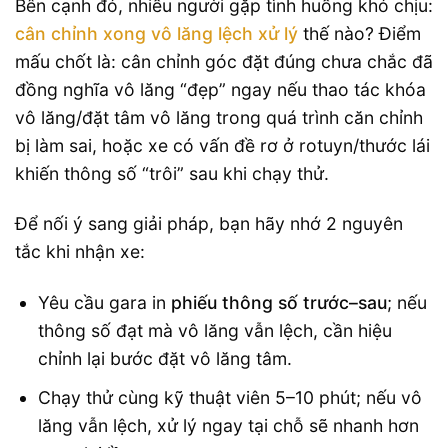
Bên cạnh đó, nhiều người gặp tình huống khó chịu:
cân chỉnh xong vô lăng lệch xử lý
thế nào? Điểm
mấu chốt là: cân chỉnh góc đặt đúng chưa chắc đã
đồng nghĩa vô lăng “đẹp” ngay nếu thao tác khóa
vô lăng/đặt tâm vô lăng trong quá trình căn chỉnh
bị làm sai, hoặc xe có vấn đề rơ ở rotuyn/thước lái
khiến thông số “trôi” sau khi chạy thử.
Để nối ý sang giải pháp, bạn hãy nhớ 2 nguyên
tắc khi nhận xe:
Yêu cầu gara in
phiếu thông số trước–sau
; nếu
thông số đạt mà vô lăng vẫn lệch, cần hiệu
chỉnh lại bước đặt vô lăng tâm.
Chạy thử cùng kỹ thuật viên 5–10 phút; nếu vô
lăng vẫn lệch, xử lý ngay tại chỗ sẽ nhanh hơn