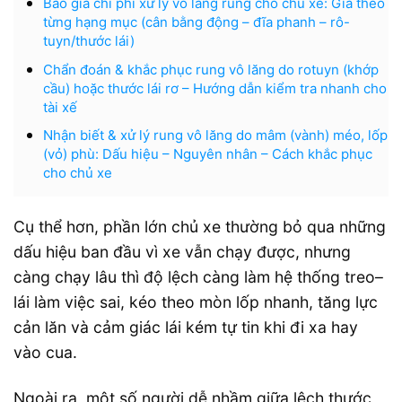
Báo giá chi phí xử lý vô lăng rung cho chủ xe: Giá theo
từng hạng mục (cân bằng động – đĩa phanh – rô-
tuyn/thước lái)
Chẩn đoán & khắc phục rung vô lăng do rotuyn (khớp
cầu) hoặc thước lái rơ – Hướng dẫn kiểm tra nhanh cho
tài xế
Nhận biết & xử lý rung vô lăng do mâm (vành) méo, lốp
(vỏ) phù: Dấu hiệu – Nguyên nhân – Cách khắc phục
cho chủ xe
Cụ thể hơn, phần lớn chủ xe thường bỏ qua những
dấu hiệu ban đầu vì xe vẫn chạy được, nhưng
càng chạy lâu thì độ lệch càng làm hệ thống treo–
lái làm việc sai, kéo theo mòn lốp nhanh, tăng lực
cản lăn và cảm giác lái kém tự tin khi đi xa hay
vào cua.
Ngoài ra, một số người dễ nhầm giữa lệch thước