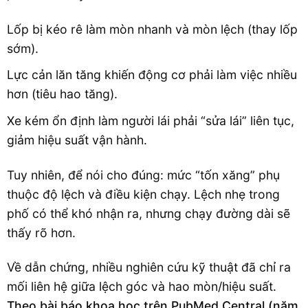
Lốp bị kéo rê làm mòn nhanh và mòn lệch (thay lốp
sớm).
Lực cản lăn tăng khiến động cơ phải làm việc nhiều
hơn (tiêu hao tăng).
Xe kém ổn định làm người lái phải “sửa lái” liên tục,
giảm hiệu suất vận hành.
Tuy nhiên, để nói cho đúng: mức “tốn xăng” phụ
thuộc độ lệch và điều kiện chạy. Lệch nhẹ trong
phố có thể khó nhận ra, nhưng chạy đường dài sẽ
thấy rõ hơn.
Về dẫn chứng, nhiều nghiên cứu kỹ thuật đã chỉ ra
mối liên hệ giữa lệch góc và hao mòn/hiệu suất.
Theo bài báo khoa học trên PubMed Central (năm