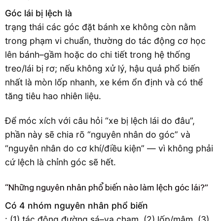
Góc lái bị lệch là
trạng thái các góc đặt bánh xe không còn nằm
trong phạm vi chuẩn, thường do tác động cơ học
lên bánh–gầm hoặc do chi tiết trong hệ thống
treo/lái bị rơ; nếu không xử lý, hậu quả phổ biến
nhất là mòn lốp nhanh, xe kém ổn định và có thể
tăng tiêu hao nhiên liệu.
Để móc xích với câu hỏi “xe bị lệch lái do đâu”,
phần này sẽ chia rõ “nguyên nhân do góc” và
“nguyên nhân do cơ khí/điều kiện” — vì không phải
cứ lệch là chỉnh góc sẽ hết.
“Những nguyên nhân phổ biến nào làm lệch góc lái?”
Có 4 nhóm nguyên nhân phổ biến
: (1) tác động đường sá–va chạm, (2) lốp/mâm, (3)