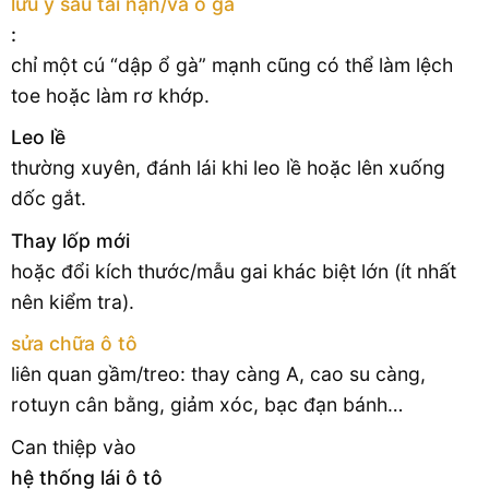
lưu ý sau tai nạn/va ổ gà
:
chỉ một cú “dập ổ gà” mạnh cũng có thể làm lệch
toe hoặc làm rơ khớp.
Leo lề
thường xuyên, đánh lái khi leo lề hoặc lên xuống
dốc gắt.
Thay lốp mới
hoặc đổi kích thước/mẫu gai khác biệt lớn (ít nhất
nên kiểm tra).
sửa chữa ô tô
liên quan gầm/treo: thay càng A, cao su càng,
rotuyn cân bằng, giảm xóc, bạc đạn bánh…
Can thiệp vào
hệ thống lái ô tô