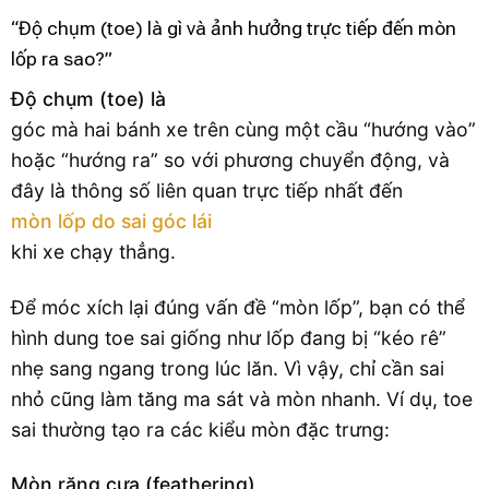
“Độ chụm (toe) là gì và ảnh hưởng trực tiếp đến mòn
lốp ra sao?”
Độ chụm (toe) là
góc mà hai bánh xe trên cùng một cầu “hướng vào”
hoặc “hướng ra” so với phương chuyển động, và
đây là thông số liên quan trực tiếp nhất đến
mòn lốp do sai góc lái
khi xe chạy thẳng.
Để móc xích lại đúng vấn đề “mòn lốp”, bạn có thể
hình dung toe sai giống như lốp đang bị “kéo rê”
nhẹ sang ngang trong lúc lăn. Vì vậy, chỉ cần sai
nhỏ cũng làm tăng ma sát và mòn nhanh. Ví dụ, toe
sai thường tạo ra các kiểu mòn đặc trưng:
Mòn răng cưa (feathering)