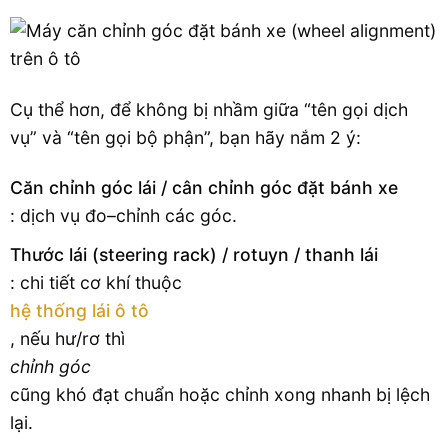
Cụ thể hơn, để không bị nhầm giữa “tên gọi dịch
vụ” và “tên gọi bộ phận”, bạn hãy nắm 2 ý:
Căn chỉnh góc lái / cân chỉnh góc đặt bánh xe
: dịch vụ đo–chỉnh các góc.
Thước lái (steering rack) / rotuyn / thanh lái
: chi tiết cơ khí thuộc
hệ thống lái ô tô
, nếu hư/rơ thì
chỉnh góc
cũng khó đạt chuẩn hoặc chỉnh xong nhanh bị lệch
lại.