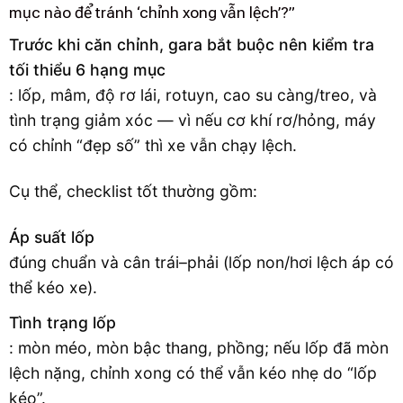
mục nào để tránh ‘chỉnh xong vẫn lệch’?”
Trước khi căn chỉnh, gara bắt buộc nên kiểm tra
tối thiểu 6 hạng mục
: lốp, mâm, độ rơ lái, rotuyn, cao su càng/treo, và
tình trạng giảm xóc — vì nếu cơ khí rơ/hỏng, máy
có chỉnh “đẹp số” thì xe vẫn chạy lệch.
Cụ thể, checklist tốt thường gồm:
Áp suất lốp
đúng chuẩn và cân trái–phải (lốp non/hơi lệch áp có
thể kéo xe).
Tình trạng lốp
: mòn méo, mòn bậc thang, phồng; nếu lốp đã mòn
lệch nặng, chỉnh xong có thể vẫn kéo nhẹ do “lốp
kéo”.