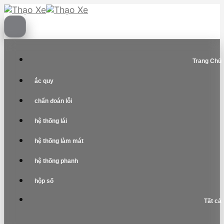
Skip
to
content
Trang Chủ
ắc quy
chẩn đoán lỗi
hệ thống lái
hệ thống làm mát
hệ thống phanh
hộp số
Tất cả