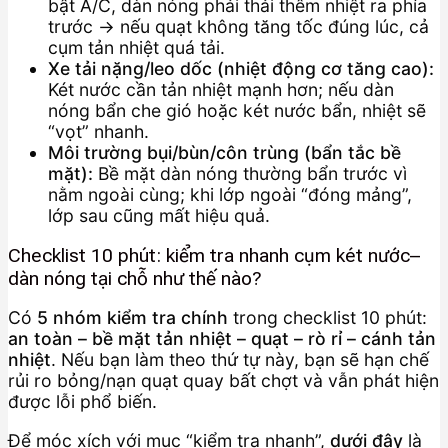
bật A/C, dàn nóng phải thải thêm nhiệt ra phía
trước → nếu quạt không tăng tốc đúng lúc, cả
cụm tản nhiệt quá tải.
Xe tải nặng/leo dốc (nhiệt động cơ tăng cao):
Két nước cần tản nhiệt mạnh hơn; nếu dàn
nóng bẩn che gió hoặc két nước bẩn, nhiệt sẽ
“vọt” nhanh.
Môi trường bụi/bùn/côn trùng (bẩn tắc bề
mặt):
Bề mặt dàn nóng thường bẩn trước vì
nằm ngoài cùng; khi lớp ngoài “đóng mảng”,
lớp sau cũng mất hiệu quả.
Checklist 10 phút: kiểm tra nhanh cụm két nước–
dàn nóng tại chỗ như thế nào?
Có
5 nhóm kiểm tra chính
trong checklist 10 phút:
an toàn – bề mặt tản nhiệt – quạt – rò rỉ – cánh tản
nhiệt
. Nếu bạn làm theo thứ tự này, bạn sẽ hạn chế
rủi ro bỏng/nạn quạt quay bất chợt và vẫn phát hiện
được lỗi phổ biến.
Để móc xích với mục “kiểm tra nhanh”,
dưới đây
là