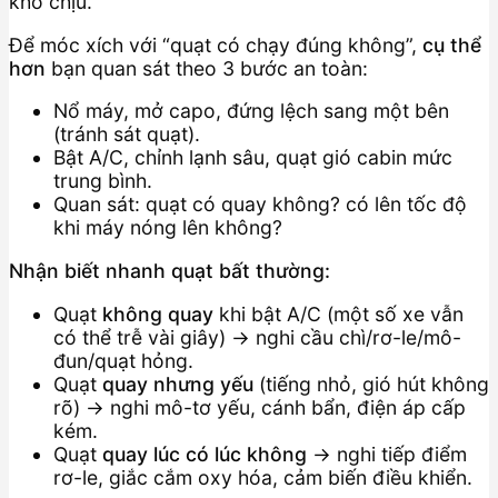
khó chịu.
Để móc xích với “quạt có chạy đúng không”,
cụ thể
hơn
bạn quan sát theo 3 bước an toàn:
Nổ máy, mở capo, đứng lệch sang một bên
(tránh sát quạt).
Bật A/C, chỉnh lạnh sâu, quạt gió cabin mức
trung bình.
Quan sát: quạt có quay không? có lên tốc độ
khi máy nóng lên không?
Nhận biết nhanh quạt bất thường:
Quạt
không quay
khi bật A/C (một số xe vẫn
có thể trễ vài giây) → nghi cầu chì/rơ-le/mô-
đun/quạt hỏng.
Quạt
quay nhưng yếu
(tiếng nhỏ, gió hút không
rõ) → nghi mô-tơ yếu, cánh bẩn, điện áp cấp
kém.
Quạt
quay lúc có lúc không
→ nghi tiếp điểm
rơ-le, giắc cắm oxy hóa, cảm biến điều khiển.