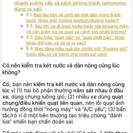
nhanh xuống cấp và cách phòng tránh (antonyms:
đúng vs sai)
Bao lâu nên vệ sinh bề mặt dàn nóng & két
nước (theo môi trường bụi/bùn/đường ngập)?
Sau khi xe đi mưa ngập hoặc rửa khoang máy:
có cần kiểm tra lại quạt và cánh tản nhiệt không?
Dấu hiệu “quạt yếu” vs “quạt chết hẳn”: khác
nhau thế nào và rủi ro ra sao?
Mẹo tăng hiệu quả tản nhiệt: giữ “thoáng gió”
trước đầu xe và tránh che chắn sai cách
Có nên kiểm tra két nước và dàn nóng cùng lúc
không?
Có
, bạn nên
kiểm tra két nước và dàn nóng cùng
lúc
vì (1) hai bộ phận thường
nằm sát nhau ở đầu
xe
, dùng chung luồng gió; (2) nhiều xe dùng
quạt
chung/điều khiển quạt liên quan
, nên lỗi quạt ảnh
hưởng đồng thời “nóng máy” và “A/C yếu”; (3) bẩn
tắc/rò rỉ ở một bên thường tạo triệu chứng “đánh
lừa” khiến bạn chẩn đoán sai.