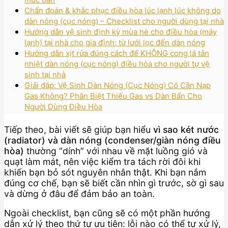
Chẩn đoán & khắc phục điều hòa lúc lạnh lúc không do
dàn nóng (cục nóng) – Checklist cho người dùng tại nhà
Hướng dẫn vệ sinh định kỳ mùa hè cho điều hòa (máy
lạnh) tại nhà cho gia đình: từ lưới lọc đến dàn nóng
Hướng dẫn xịt rửa đúng cách để KHÔNG cong lá tản
nhiệt dàn nóng (cục nóng) điều hòa cho người tự vệ
sinh tại nhà
Giải đáp: Vệ Sinh Dàn Nóng (Cục Nóng) Có Cần Nạp
Gas Không? Phân Biệt Thiếu Gas vs Dàn Bẩn Cho
Người Dùng Điều Hòa
Tiếp theo, bài viết sẽ giúp bạn hiểu
vì sao két nước
(radiator) và dàn nóng (condenser/giàn nóng điều
hòa)
thường “dính” với nhau về mặt luồng gió và
quạt làm mát, nên việc kiểm tra tách rời đôi khi
khiến bạn bỏ sót nguyên nhân thật. Khi bạn nắm
đúng cơ chế, bạn sẽ biết cần nhìn gì trước, sờ gì sau
và dừng ở đâu để đảm bảo an toàn.
Ngoài checklist, bạn cũng sẽ có một phần hướng
dẫn xử lý theo thứ tự ưu tiên: lỗi nào có thể tự xử lý,