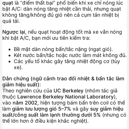
quạt
là “điểm thất bại” phổ biến khi xe chỉ nóng lúc
bật A/C: dàn nóng tăng nhiệt cần thải, nhưng quạt
không tăng/không đủ gió nên cả cụm tản nhiệt bị
quá tải.
Ngược lại
, nếu quạt hoạt động tốt mà xe vẫn nóng
khi bật A/C, bạn mới ưu tiên kiểm tra:
Bề mặt dàn nóng bẩn/tắc nặng (ngạt gió).
Két nước bẩn/tắc hoặc nước làm mát không đủ.
Các yếu tố khác gây tăng nhiệt động cơ (tùy
xe).
Dẫn chứng (ngữ cảnh trao đổi nhiệt & bẩn tắc làm
giảm hiệu suất):
Theo nghiên cứu của
UC Berkeley
(nhóm tác giả
thuộc
Lawrence Berkeley National Laboratory
),
vào
năm 2002
, hiện tượng bám bẩn trên coil có thể
làm
giảm lưu lượng gió 5–7%
và gây
suy giảm hiệu
suất/công suất làm lạnh thường dưới 5%
(nhưng có
thể lớn hơn ở điều kiện khắc nghiệt).