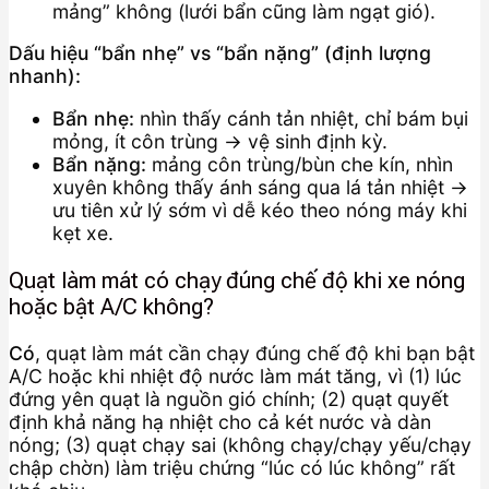
mảng” không (lưới bẩn cũng làm ngạt gió).
Dấu hiệu “bẩn nhẹ” vs “bẩn nặng” (định lượng
nhanh):
Bẩn nhẹ:
nhìn thấy cánh tản nhiệt, chỉ bám bụi
mỏng, ít côn trùng → vệ sinh định kỳ.
Bẩn nặng:
mảng côn trùng/bùn che kín, nhìn
xuyên không thấy ánh sáng qua lá tản nhiệt →
ưu tiên xử lý sớm vì dễ kéo theo nóng máy khi
kẹt xe.
Quạt làm mát có chạy đúng chế độ khi xe nóng
hoặc bật A/C không?
Có
, quạt làm mát cần chạy đúng chế độ khi bạn bật
A/C hoặc khi nhiệt độ nước làm mát tăng, vì (1) lúc
đứng yên quạt là nguồn gió chính; (2) quạt quyết
định khả năng hạ nhiệt cho cả két nước và dàn
nóng; (3) quạt chạy sai (không chạy/chạy yếu/chạy
chập chờn) làm triệu chứng “lúc có lúc không” rất