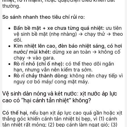
thường.
So sánh nhanh theo tiêu chí rủi ro:
Bẩn bề mặt + xe chưa từng quá nhiệt:
ưu tiên
vệ sinh bề mặt (nhẹ nhàng) → chạy thử → theo
dõi.
Kim nhiệt lên cao, đèn báo nhiệt sáng, có hơi
nước/ mùi khét:
dừng xe an toàn → không cố
chạy → vào gara.
Rò rỉ nhỏ (chỉ ố nhẹ):
có thể theo dõi ngắn
hạn, nhưng vẫn nên kiểm tra sớm.
Rò rỉ chảy thành dòng:
không nên chạy tiếp vì
nguy cơ bó máy/ cong mặt máy.
Vệ sinh dàn nóng và két nước: xịt nước áp lực
cao có “hại cánh tản nhiệt” không?
Có thể hại
, nếu bạn xịt áp lực cao quá gần hoặc xịt
thẳng góc khiến cánh tản nhiệt bị bẹp, vì (1) cánh
tản nhiệt rất mỏng; (2) bẹp cánh làm ngạt gió; (3)