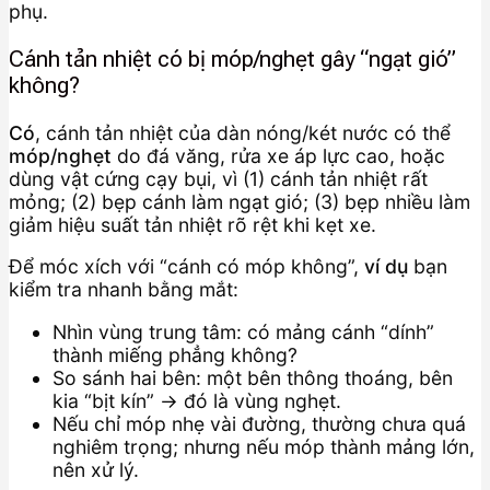
phụ.
Cánh tản nhiệt có bị móp/nghẹt gây “ngạt gió”
không?
Có
, cánh tản nhiệt của dàn nóng/két nước có thể
móp/nghẹt
do đá văng, rửa xe áp lực cao, hoặc
dùng vật cứng cạy bụi, vì (1) cánh tản nhiệt rất
mỏng; (2) bẹp cánh làm ngạt gió; (3) bẹp nhiều làm
giảm hiệu suất tản nhiệt rõ rệt khi kẹt xe.
Để móc xích với “cánh có móp không”,
ví dụ
bạn
kiểm tra nhanh bằng mắt:
Nhìn vùng trung tâm: có mảng cánh “dính”
thành miếng phẳng không?
So sánh hai bên: một bên thông thoáng, bên
kia “bịt kín” → đó là vùng nghẹt.
Nếu chỉ móp nhẹ vài đường, thường chưa quá
nghiêm trọng; nhưng nếu móp thành mảng lớn,
nên xử lý.