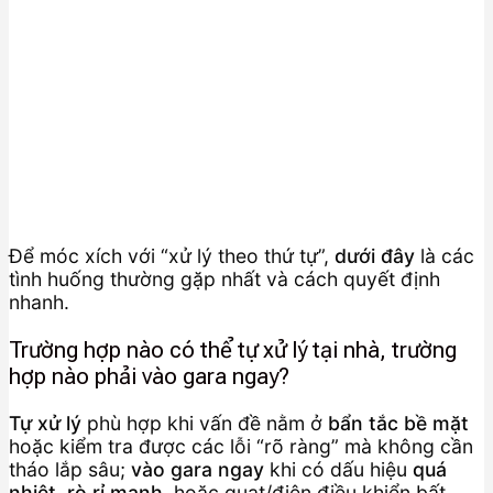
Để móc xích với “xử lý theo thứ tự”,
dưới đây
là các
tình huống thường gặp nhất và cách quyết định
nhanh.
Trường hợp nào có thể tự xử lý tại nhà, trường
hợp nào phải vào gara ngay?
Tự xử lý
phù hợp khi vấn đề nằm ở
bẩn tắc bề mặt
hoặc kiểm tra được các lỗi “rõ ràng” mà không cần
tháo lắp sâu;
vào gara ngay
khi có dấu hiệu
quá
nhiệt
,
rò rỉ mạnh
, hoặc quạt/điện điều khiển bất