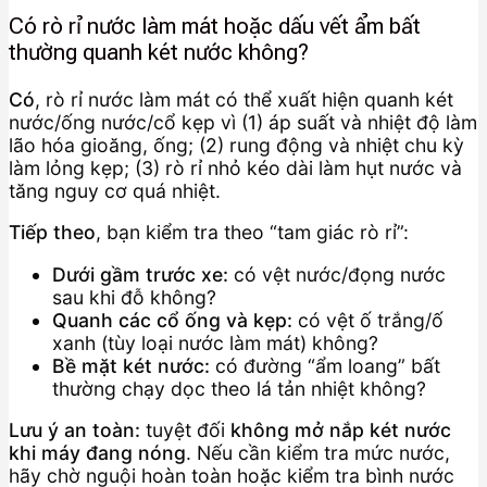
Có rò rỉ nước làm mát hoặc dấu vết ẩm bất
thường quanh két nước không?
Có
, rò rỉ nước làm mát có thể xuất hiện quanh két
nước/ống nước/cổ kẹp vì (1) áp suất và nhiệt độ làm
lão hóa gioăng, ống; (2) rung động và nhiệt chu kỳ
làm lỏng kẹp; (3) rò rỉ nhỏ kéo dài làm hụt nước và
tăng nguy cơ quá nhiệt.
Tiếp theo
, bạn kiểm tra theo “tam giác rò rỉ”:
Dưới gầm trước xe:
có vệt nước/đọng nước
sau khi đỗ không?
Quanh các cổ ống và kẹp:
có vệt ố trắng/ố
xanh (tùy loại nước làm mát) không?
Bề mặt két nước:
có đường “ẩm loang” bất
thường chạy dọc theo lá tản nhiệt không?
Lưu ý an toàn:
tuyệt đối
không mở nắp két nước
khi máy đang nóng
. Nếu cần kiểm tra mức nước,
hãy chờ nguội hoàn toàn hoặc kiểm tra bình nước