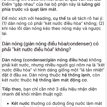
Điểm “gặp nhau” của hai bộ phận này là
luồng gió
phía trước
và
quạt làm mát
.
Để móc xích với heading,
cụ thể
ta sẽ tách rõ hai ý:
(1) dàn nóng có phải “két nước điều hòa” không; (2)
khi nào lỗi dàn nóng kéo theo nóng máy và ngược
lại.
Dàn nóng (giàn nóng điều hòa/condenser) có
phải “két nước điều hòa” không?
Dàn nóng (condenser/giàn nóng điều hòa)
không
phải két nước, nhưng nhiều người gọi nôm na là “két
nước điều hòa” vì hình dáng giống một “lá tản nhiệt”
đặt ở đầu xe. Dàn nóng thuộc
hệ thống lạnh
, còn
két nước thuộc
hệ thống làm mát động cơ
.
Tiếp theo
, bạn chỉ cần nhớ 3 dấu hiệu nhận diện
nhanh để khỏi nhầm thuật ngữ:
Két nước
thường có đường ống nước làm mát