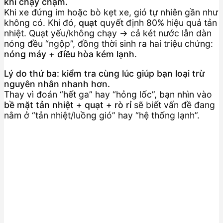
khi chạy chậm.
Khi xe đứng im hoặc bò kẹt xe, gió tự nhiên gần như
không có. Khi đó,
quạt
quyết định 80% hiệu quả tản
nhiệt. Quạt yếu/không chạy → cả két nước lẫn dàn
nóng đều “ngộp”, đồng thời sinh ra hai triệu chứng:
nóng máy
+
điều hòa kém lạnh
.
Lý do thứ ba: kiểm tra cùng lúc giúp bạn loại trừ
nguyên nhân nhanh hơn.
Thay vì đoán “hết ga” hay “hỏng lốc”, bạn nhìn vào
bề mặt tản nhiệt + quạt + rò rỉ
sẽ biết vấn đề đang
nằm ở “tản nhiệt/luồng gió” hay “hệ thống lạnh”.