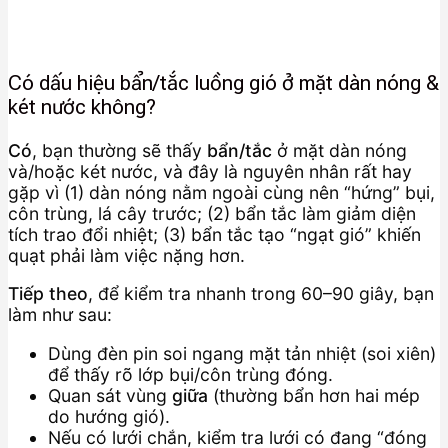
Có dấu hiệu bẩn/tắc luồng gió ở mặt dàn nóng &
két nước không?
Có
, bạn thường sẽ thấy
bẩn/tắc
ở mặt dàn nóng
và/hoặc két nước, và đây là nguyên nhân rất hay
gặp vì (1) dàn nóng nằm ngoài cùng nên “hứng” bụi,
côn trùng, lá cây trước; (2) bẩn tắc làm giảm diện
tích trao đổi nhiệt; (3) bẩn tắc tạo “ngạt gió” khiến
quạt phải làm việc nặng hơn.
Tiếp theo
, để kiểm tra nhanh trong 60–90 giây, bạn
làm như sau:
Dùng đèn pin soi ngang mặt tản nhiệt (soi xiên)
để thấy rõ lớp bụi/côn trùng đóng.
Quan sát vùng
giữa
(thường bẩn hơn hai mép
do hướng gió).
Nếu có lưới chắn, kiểm tra lưới có đang “đóng