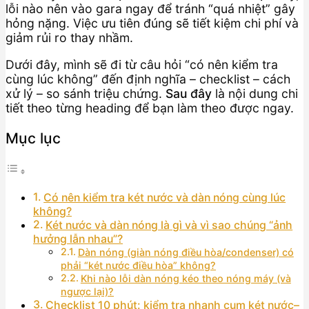
lỗi nào nên vào gara ngay để tránh “quá nhiệt” gây
hỏng nặng. Việc ưu tiên đúng sẽ tiết kiệm chi phí và
giảm rủi ro thay nhầm.
Dưới đây, mình sẽ đi từ câu hỏi “có nên kiểm tra
cùng lúc không” đến định nghĩa – checklist – cách
xử lý – so sánh triệu chứng.
Sau đây
là nội dung chi
tiết theo từng heading để bạn làm theo được ngay.
Mục lục
Có nên kiểm tra két nước và dàn nóng cùng lúc
không?
Két nước và dàn nóng là gì và vì sao chúng “ảnh
hưởng lẫn nhau”?
Dàn nóng (giàn nóng điều hòa/condenser) có
phải “két nước điều hòa” không?
Khi nào lỗi dàn nóng kéo theo nóng máy (và
ngược lại)?
Checklist 10 phút: kiểm tra nhanh cụm két nước–