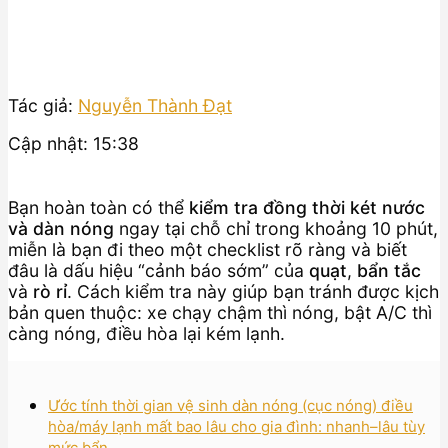
Tác giả:
Nguyễn Thành Đạt
Cập nhật: 15:38
Bạn hoàn toàn có thể
kiểm tra đồng thời két nước
và dàn nóng
ngay tại chỗ chỉ trong khoảng 10 phút,
miễn là bạn đi theo một checklist rõ ràng và biết
đâu là dấu hiệu “cảnh báo sớm” của
quạt
,
bẩn tắc
và
rò rỉ
. Cách kiểm tra này giúp bạn tránh được kịch
bản quen thuộc: xe chạy chậm thì nóng, bật A/C thì
càng nóng, điều hòa lại kém lạnh.
Ước tính thời gian vệ sinh dàn nóng (cục nóng) điều
hòa/máy lạnh mất bao lâu cho gia đình: nhanh–lâu tùy
mức bẩn