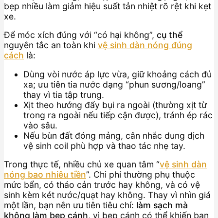
bẹp nhiều làm giảm hiệu suất tản nhiệt rõ rệt khi kẹt
xe.
Để móc xích đúng với “có hại không”,
cụ thể
nguyên tắc an toàn khi
vệ sinh dàn nóng đúng
cách
là:
Dùng vòi nước áp lực vừa, giữ khoảng cách đủ
xa; ưu tiên tia nước dạng “phun sương/loang”
thay vì tia tập trung.
Xịt theo hướng đẩy bụi ra ngoài (thường xịt từ
trong ra ngoài nếu tiếp cận được), tránh ép rác
vào sâu.
Nếu bùn đất đóng mảng, cân nhắc dung dịch
vệ sinh coil phù hợp và thao tác nhẹ tay.
Trong thực tế, nhiều chủ xe quan tâm “
vệ sinh dàn
nóng bao nhiêu tiền
”. Chi phí thường phụ thuộc
mức bẩn, có tháo cản trước hay không, và có vệ
sinh kèm két nước/quạt hay không. Thay vì nhìn giá
một lần, bạn nên ưu tiên tiêu chí:
làm sạch mà
không làm bẹp cánh
, vì bẹp cánh có thể khiến bạn