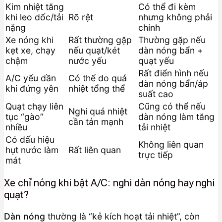
Kim nhiệt tăng
Có thể đi kèm
khi leo dốc/tải
Rõ rệt
nhưng không phải
nặng
chính
Xe nóng khi
Rất thường gặp
Thường gặp nếu
kẹt xe, chạy
nếu quạt/két
dàn nóng bẩn +
chậm
nước yếu
quạt yếu
Rất điển hình nếu
A/C yếu dần
Có thể do quá
dàn nóng bẩn/áp
khi đứng yên
nhiệt tổng thể
suất cao
Quạt chạy liên
Cũng có thể nếu
Nghi quá nhiệt
tục “gào”
dàn nóng làm tăng
cần tản mạnh
nhiều
tải nhiệt
Có dấu hiệu
Không liên quan
hụt nước làm
Rất liên quan
trực tiếp
mát
Xe chỉ nóng khi bật A/C: nghi dàn nóng hay nghi
quạt?
Dàn nóng
thường là “kẻ kích hoạt tải nhiệt”, còn