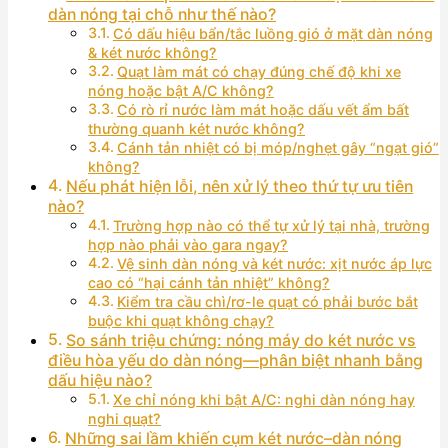
dàn nóng tại chỗ như thế nào?
Có dấu hiệu bẩn/tắc luồng gió ở mặt dàn nóng
& két nước không?
Quạt làm mát có chạy đúng chế độ khi xe
nóng hoặc bật A/C không?
Có rò rỉ nước làm mát hoặc dấu vết ẩm bất
thường quanh két nước không?
Cánh tản nhiệt có bị móp/nghẹt gây “ngạt gió”
không?
Nếu phát hiện lỗi, nên xử lý theo thứ tự ưu tiên
nào?
Trường hợp nào có thể tự xử lý tại nhà, trường
hợp nào phải vào gara ngay?
Vệ sinh dàn nóng và két nước: xịt nước áp lực
cao có “hại cánh tản nhiệt” không?
Kiểm tra cầu chì/rơ-le quạt có phải bước bắt
buộc khi quạt không chạy?
So sánh triệu chứng: nóng máy do két nước vs
điều hòa yếu do dàn nóng—phân biệt nhanh bằng
dấu hiệu nào?
Xe chỉ nóng khi bật A/C: nghi dàn nóng hay
nghi quạt?
Những sai lầm khiến cụm két nước–dàn nóng