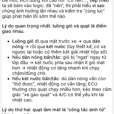
Để móc xích đúng với câu hỏi “Có nên…”,
tiếp theo
ta sẽ bám vào logic: đã “nên”, thì phải hiểu
vì sao
chúng ảnh hưởng lẫn nhau và kiểm tra “cùng lúc”
giúp phát hiện lỗi sớm thế nào.
Lý do quan trọng nhất: luồng gió và quạt là điểm
giao nhau.
Luồng gió
đi qua mặt trước xe → qua
dàn
nóng
→ rồi qua
két nước
(tùy thiết kế, có xe
ngược lại hoặc có thêm két giải nhiệt hộp số).
Nếu
dàn nóng bẩn/tắc
: gió bị “ngạt” ngay từ
lớp đầu → két nước phía sau nhận ít gió mát
hơn → nhiệt động cơ tăng nhanh khi chạy
chậm/đứng chờ.
Nếu
két nước bẩn/tắc
: dù dàn nóng vẫn còn
“thở được”, nhiệt động cơ vẫn tăng; ECU
thường cho quạt chạy nhiều hơn, kéo theo cảm
giác “xe gào quạt” và A/C có thể yếu khi tải
nhiệt cao.
Lý do thứ hai: quạt làm mát là “công tắc sinh tử”