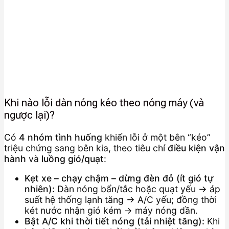
Khi nào lỗi dàn nóng kéo theo nóng máy (và
ngược lại)?
Có
4 nhóm tình huống
khiến lỗi ở một bên “kéo”
triệu chứng sang bên kia, theo tiêu chí
điều kiện vận
hành
và
luồng gió/quạt
:
Kẹt xe – chạy chậm – dừng đèn đỏ (ít gió tự
nhiên):
Dàn nóng bẩn/tắc hoặc quạt yếu → áp
suất hệ thống lạnh tăng → A/C yếu; đồng thời
két nước nhận gió kém → máy nóng dần.
Bật A/C khi thời tiết nóng (tải nhiệt tăng):
Khi