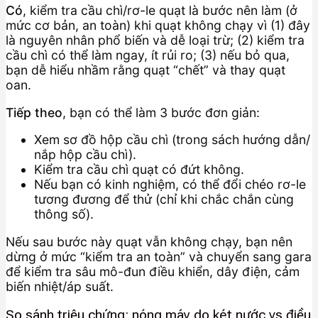
Có
, kiểm tra cầu chì/rơ-le quạt là bước nên làm (ở
mức cơ bản, an toàn) khi quạt không chạy vì (1) đây
là nguyên nhân phổ biến và dễ loại trừ; (2) kiểm tra
cầu chì có thể làm ngay, ít rủi ro; (3) nếu bỏ qua,
bạn dễ hiểu nhầm rằng quạt “chết” và thay quạt
oan.
Tiếp theo
, bạn có thể làm 3 bước đơn giản:
Xem sơ đồ hộp cầu chì (trong sách hướng dẫn/
nắp hộp cầu chì).
Kiểm tra cầu chì quạt có đứt không.
Nếu bạn có kinh nghiệm, có thể đổi chéo rơ-le
tương đương để thử (chỉ khi chắc chắn cùng
thông số).
Nếu sau bước này quạt vẫn không chạy, bạn nên
dừng ở mức “kiểm tra an toàn” và chuyển sang gara
để kiểm tra sâu mô-đun điều khiển, dây điện, cảm
biến nhiệt/áp suất.
So sánh triệu chứng: nóng máy do két nước vs điều