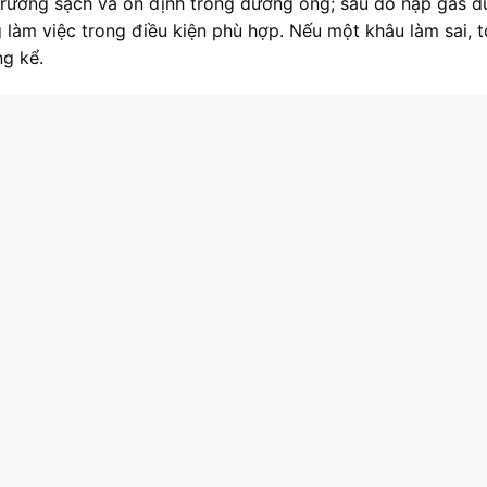
 trường sạch và ổn định trong đường ống; sau đó nạp gas 
 làm việc trong điều kiện phù hợp. Nếu một khâu làm sai, 
ng kể.