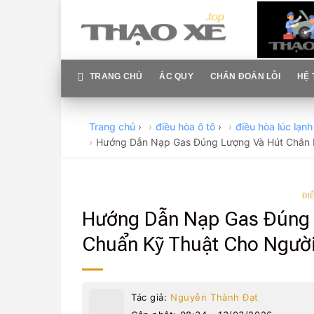
Skip
to
content
TRANG CHỦ
ẮC QUY
CHẨN ĐOÁN LỖI
HỆ 
Trang chủ
›
điều hòa ô tô
›
điều hòa lúc lạn
Hướng Dẫn Nạp Gas Đúng Lượng Và Hút Chân 
ĐI
Hướng Dẫn Nạp Gas Đúng 
Chuẩn Kỹ Thuật Cho Người
Tác giả:
Nguyễn Thành Đạt