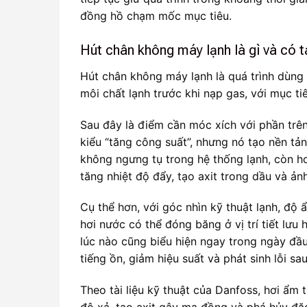
đồng hồ chạm mốc mục tiêu.
Hút chân không máy lạnh là gì và có t
Hút chân không máy lạnh là quá trình dùng
môi chất lạnh trước khi nạp gas, với mục ti
Sau đây là điểm cần móc xích với phần trê
kiểu “tăng công suất”, nhưng nó tạo nền tả
không ngưng tụ trong hệ thống lạnh, còn hơ
tăng nhiệt độ đẩy, tạo axit trong dầu và ả
Cụ thể hơn, với góc nhìn kỹ thuật lạnh, độ 
hơi nước có thể đóng băng ở vị trí tiết lư
lúc nào cũng biểu hiện ngay trong ngày đầ
tiếng ồn, giảm hiệu suất và phát sinh lỗi sa
Theo tài liệu kỹ thuật của Danfoss, hơi ẩm 