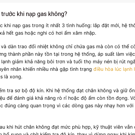
 trước khi nạp gas không?
 khi nạp gas trong ít nhất 3 tình huống: lắp đặt mới, hệ th
xả hết gas hoặc nghi có hơi ẩm xâm nhập.
 và dàn trao đổi nhiệt không chỉ chứa gas mà còn có thể c
ững thành phần này tồn tại trong hệ thống, áp suất làm việ
 lạnh giảm khả năng bôi trơn và tuổi thọ máy nén bị rút ngắ
uyên nhân khiến nhiều nhà gặp tình trạng
điều hòa lúc lạnh 
s là xong.
ểm tra sơ bộ độ kín. Khi hệ thống đạt chân không và giữ ổn
liệu để đánh giá khả năng rò rỉ hoặc độ ẩm còn tồn đọng. V
c đúng càng quan trọng vì các dòng gas này nhạy hơn với
u khi hút chân không đạt mức phù hợp, kỹ thuật viên vẫn 
an bổ sung và chờ kiểm tra độ kín, thay vì dừng ngay khi ki