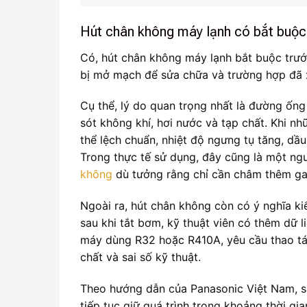
Hút chân không máy lạnh có bắt buộc
Có, hút chân không máy lạnh bắt buộc trước
bị mở mạch để sửa chữa và trường hợp đã 
Cụ thể, lý do quan trọng nhất là đường ống
sót không khí, hơi nước và tạp chất. Khi nh
thể lệch chuẩn, nhiệt độ ngưng tụ tăng, dầu
Trong thực tế sử dụng, đây cũng là một ng
không
dù tưởng rằng chỉ cần châm thêm ga
Ngoài ra, hút chân không còn có ý nghĩa ki
sau khi tắt bơm, kỹ thuật viên có thêm dữ 
máy dùng R32 hoặc R410A, yêu cầu thao tá
chất và sai số kỹ thuật.
Theo hướng dẫn của Panasonic Việt Nam, sa
tiếp tục giữ quá trình trong khoảng thời gi