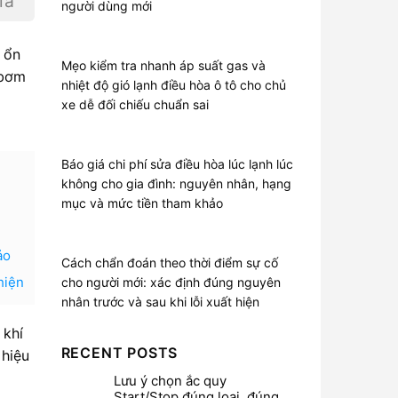
iá
người dùng mới
 ổn
Mẹo kiểm tra nhanh áp suất gas và
“bơm
nhiệt độ gió lạnh điều hòa ô tô cho chủ
xe dễ đối chiếu chuẩn sai
Báo giá chi phí sửa điều hòa lúc lạnh lúc
không cho gia đình: nguyên nhân, hạng
mục và mức tiền tham khảo
ảo
Cách chẩn đoán theo thời điểm sự cố
hiện
cho người mới: xác định đúng nguyên
nhân trước và sau khi lỗi xuất hiện
 khí
RECENT POSTS
 hiệu
Lưu ý chọn ắc quy
Start/Stop đúng loại, đúng