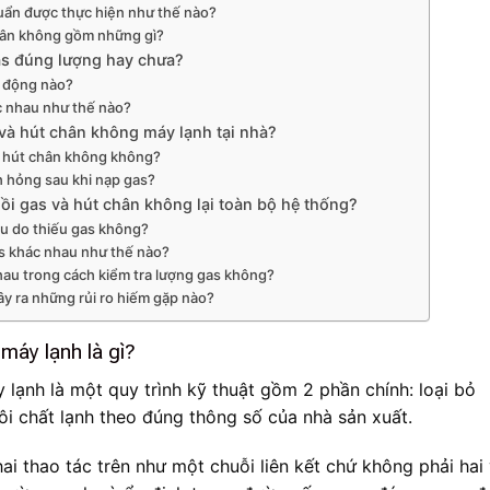
uẩn được thực hiện như thế nào?
hân không gồm những gì?
as đúng lượng hay chưa?
t động nào?
c nhau như thế nào?
và hút chân không máy lạnh tại nhà?
ưa hút chân không không?
h hỏng sau khi nạp gas?
hồi gas và hút chân không lại toàn bộ hệ thống?
ều do thiếu gas không?
as khác nhau như thế nào?
hau trong cách kiểm tra lượng gas không?
ây ra những rủi ro hiếm gặp nào?
máy lạnh là gì?
lạnh là một quy trình kỹ thuật gồm 2 phần chính: loại bỏ
ôi chất lạnh theo đúng thông số của nhà sản xuất.
ai thao tác trên như một chuỗi liên kết chứ không phải hai 