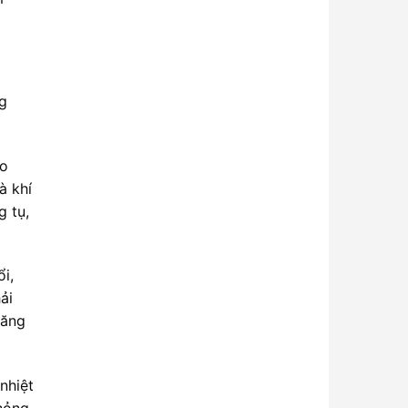
g
eo
à khí
g tụ,
i,
ải
tăng
nhiệt