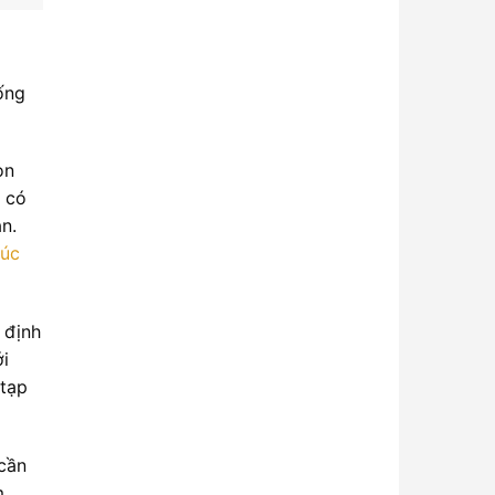
ống
òn
c có
n.
lúc
 định
ới
 tạp
cần
m