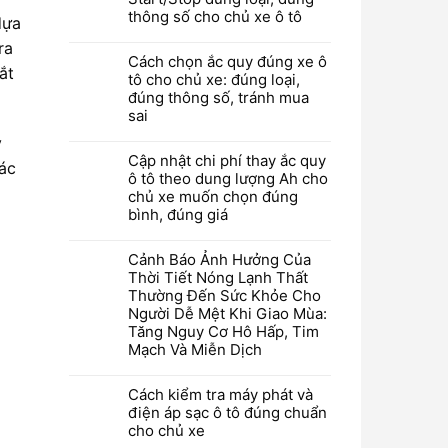
thông số cho chủ xe ô tô
dựa
ra
Cách chọn ắc quy đúng xe ô
ắt
tô cho chủ xe: đúng loại,
đúng thông số, tránh mua
sai
y
Cập nhật chi phí thay ắc quy
các
ô tô theo dung lượng Ah cho
chủ xe muốn chọn đúng
bình, đúng giá
Cảnh Báo Ảnh Hưởng Của
Thời Tiết Nóng Lạnh Thất
Thường Đến Sức Khỏe Cho
Người Dễ Mệt Khi Giao Mùa:
Tăng Nguy Cơ Hô Hấp, Tim
Mạch Và Miễn Dịch
Cách kiểm tra máy phát và
điện áp sạc ô tô đúng chuẩn
cho chủ xe