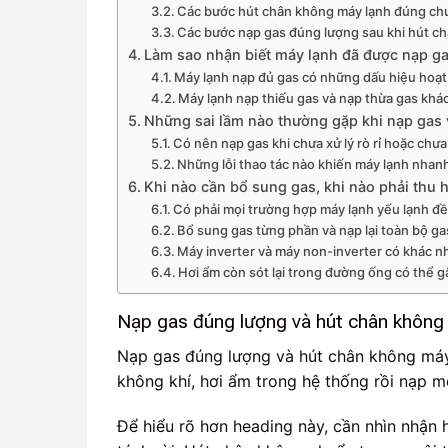
Các bước hút chân không máy lạnh đúng ch
Các bước nạp gas đúng lượng sau khi hút c
Làm sao nhận biết máy lạnh đã được nạp g
Máy lạnh nạp đủ gas có những dấu hiệu hoạ
Máy lạnh nạp thiếu gas và nạp thừa gas khá
Những sai lầm nào thường gặp khi nạp gas 
Có nên nạp gas khi chưa xử lý rò rỉ hoặc ch
Những lỗi thao tác nào khiến máy lạnh nhan
Khi nào cần bổ sung gas, khi nào phải thu 
Có phải mọi trường hợp máy lạnh yếu lạnh đ
Bổ sung gas từng phần và nạp lại toàn bộ g
Máy inverter và máy non-inverter có khác n
Hơi ẩm còn sót lại trong đường ống có thể g
Nạp gas đúng lượng và hút chân không 
Nạp gas đúng lượng và hút chân không máy 
không khí, hơi ẩm trong hệ thống rồi nạp m
Để hiểu rõ hơn heading này, cần nhìn nhận h