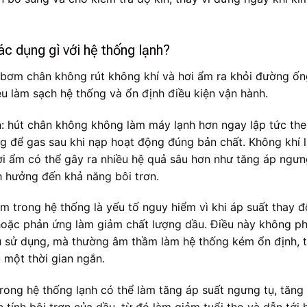
ác dụng gì với hệ thống lạnh?
 bơm chân không rút không khí và hơi ẩm ra khỏi đường ốn
êu làm sạch hệ thống và ổn định điều kiện vận hành.
n: hút chân không không làm máy lạnh hơn ngay lập tức th
ng để gas sau khi nạp hoạt động đúng bản chất. Không khí l
i ẩm có thể gây ra nhiều hệ quả sâu hơn như tăng áp ngưn
nh hưởng đến khả năng bôi trơn.
ẩm trong hệ thống là yếu tố nguy hiểm vì khi áp suất thay đổ
u hoặc phản ứng làm giảm chất lượng dầu. Điều này không ph
u sử dụng, mà thường âm thầm làm hệ thống kém ổn định, 
u một thời gian ngắn.
trong hệ thống lạnh có thể làm tăng áp suất ngưng tụ, tăng 