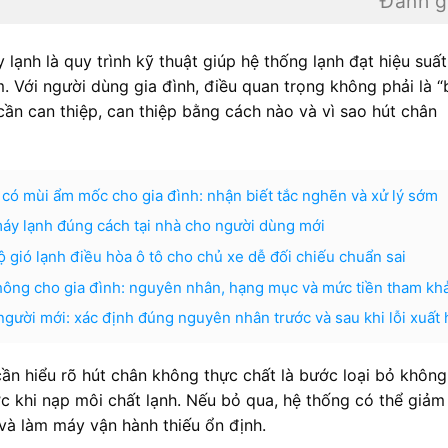
Đánh g
ạnh là quy trình kỹ thuật giúp hệ thống lạnh đạt hiệu suất
. Với người dùng gia đình, điều quan trọng không phải là 
cần can thiệp, can thiệp bằng cách nào và vì sao hút chân
 có mùi ẩm mốc cho gia đình: nhận biết tắc nghẽn và xử lý sớm
áy lạnh đúng cách tại nhà cho người dùng mới
 gió lạnh điều hòa ô tô cho chủ xe dễ đối chiếu chuẩn sai
 không cho gia đình: nguyên nhân, hạng mục và mức tiền tham kh
gười mới: xác định đúng nguyên nhân trước và sau khi lỗi xuất 
ần hiểu rõ hút chân không thực chất là bước loại bỏ không
c khi nạp môi chất lạnh. Nếu bỏ qua, hệ thống có thể giảm
 và làm máy vận hành thiếu ổn định.