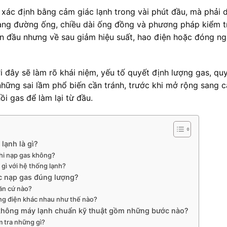
xác định bằng cảm giác lạnh trong vài phút đầu, mà phải 
 trạng đường ống, chiều dài ống đồng và phương pháp kiểm t
n đầu nhưng về sau giảm hiệu suất, hao điện hoặc đóng ng
ới đây sẽ làm rõ khái niệm, yếu tố quyết định lượng gas, qu
 những sai lầm phổ biến cần tránh, trước khi mở rộng sang 
i gas để làm lại từ đầu.
lạnh là gì?
hi nạp gas không?
 gì với hệ thống lạnh?
c nạp gas đúng lượng?
ăn cứ nào?
ng điện khác nhau như thế nào?
 không máy lạnh chuẩn kỹ thuật gồm những bước nào?
m tra những gì?