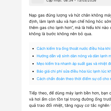
Cập nhật: 08:34 - 13/03/2026
Nạp gas đúng lượng và hút chân không máy l
định, làm lạnh sâu và hạn chế hỏng hóc sớm
thêm gas cho lạnh hơn”, mà là hiểu khi nào 
không là bước không nên bỏ qua.
Cách kiểm tra ống thoát nước điều hòa khi
Hướng dẫn vệ sinh dàn nóng và dàn lạnh m
Mẹo kiểm tra nhanh áp suất gas và nhiệt độ
Báo giá chi phí sửa điều hòa lúc lạnh lúc
Cách chẩn đoán theo thời điểm sự cố cho n
Tiếp theo, để dùng máy lạnh bền hơn, bạn c
và hơi ẩm còn tồn tại trong đường ống trướ
quả trao đổi nhiệt, tăng nguy cơ tắc nghẽn