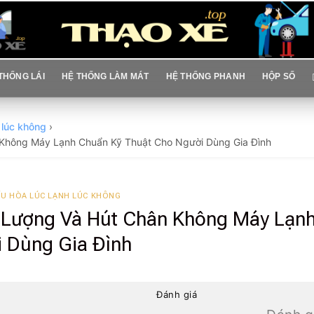
THỐNG LÁI
HỆ THỐNG LÀM MÁT
HỆ THỐNG PHANH
HỘP SỐ
h lúc không
›
Không Máy Lạnh Chuẩn Kỹ Thuật Cho Người Dùng Gia Đình
ỀU HÒA LÚC LẠNH LÚC KHÔNG
Lượng Và Hút Chân Không Máy Lạn
 Dùng Gia Đình
Đánh giá