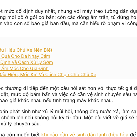
 mức cố định duy nhất, nhưng với máy treo tường dân dụng
g mỗi bộ ở gói cơ bản; còn các dòng âm trần, tủ đứng ho
n vào con số báo giá ban đầu, mà cần hiểu rõ phạm vi công
ấu Hiệu Chủ Xe Nên Biết
u Quả Cho Da Nhạy Cảm
 Đình Và Cách Xử Lý Sớm
n Ẩm Mốc Cho Gia Đình
 Dấu Hiệu, Mốc Km Và Cách Chọn Cho Chủ Xe
c thường đi tiếp đến một câu hỏi sát hơn với thực tế: giá đó
ắp đặt, mức độ bám bẩn và việc có cần vệ sinh chuyên sâu ha
báo giá khác nhau nếu tình trạng máy khác nhau.
oản phát sinh như xử lý mùi hôi, thông ống nước xả, làm s
í chênh lên nếu không hỏi kỹ từ đầu. Một bài viết về giá sẽ
 xử lý chuyên sâu.
i mà còn muốn biết
khi nào cần vệ sinh dàn lạnh điều hòa
để 