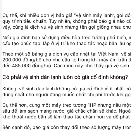
Cụ thể, khi nhiều đơn vị báo giá “vệ sinh máy lạnh”, gói 
quy trình tiêu chuẩn. Tuy nhiên, không phải báo giá nào
vậy, cùng là dịch vụ vệ sinh nhưng tên gọi giống nhau ch
Nếu gia đình bạn sử dụng điều hòa treo tường phổ biến, m
cấu tạo phức tạp, lắp ở vị trí khó thao tác hoặc bẩn lâu n
Theo một số bảng giá dịch vụ cập nhật tại Việt Nam, vệ 
200.000 đồng/bộ cho nhu cầu lẻ; trong khi máy âm trần
đến 485.000 đồng/bộ. Các mức này cho thấy giá vệ sinh 
Có phải vệ sinh dàn lạnh luôn có giá cố định không?
Không, vệ sinh dàn lạnh không có giá cố định vì ít nhất c
đúng nhất cho người đang muốn chốt chi phí trước khi gọi
Cụ thể hơn, cùng một máy treo tường 1HP nhưng nếu một 
sâu để làm sạch máng nước, giá chắc chắn sẽ khác. Ngoài r
khó thoát nước bẩn sẽ làm thao tác chậm hơn và dễ phát 
Bên cạnh đó, báo giá còn thay đổi theo số lượng máy trong