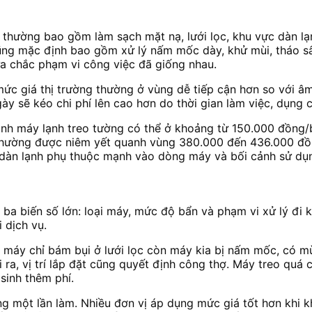
đó thường bao gồm làm sạch mặt nạ, lưới lọc, khu vực dàn lạ
 cũng mặc định bao gồm xử lý nấm mốc dày, khử mùi, tháo s
ưa chắc phạm vi công việc đã giống nhau.
ức giá thị trường thường ở vùng dễ tiếp cận hơn so với âm
gày sẽ kéo chi phí lên cao hơn do thời gian làm việc, dụng 
sinh máy lạnh treo tường có thể ở khoảng từ 150.000 đồng
 thường được niêm yết quanh vùng 380.000 đến 436.000 đ
dàn lạnh phụ thuộc mạnh vào dòng máy và bối cảnh sử dụn
ó ba biến số lớn: loại máy, mức độ bẩn và phạm vi xử lý đi 
 dịch vụ.
máy chỉ bám bụi ở lưới lọc còn máy kia bị nấm mốc, có mù
a, vị trí lắp đặt cũng quyết định công thợ. Máy treo quá ca
sinh thêm phí.
 một lần làm. Nhiều đơn vị áp dụng mức giá tốt hơn khi khá