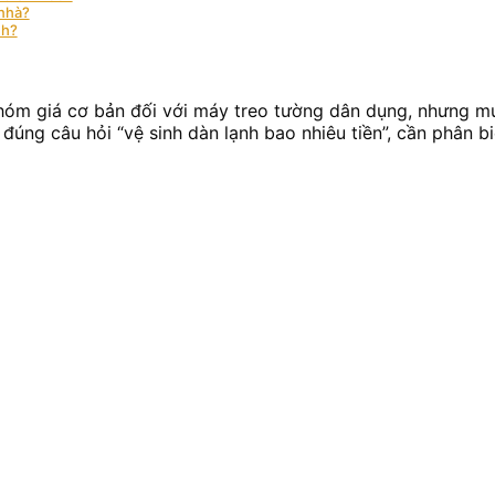
 nhà?
nh?
nhóm giá cơ bản đối với máy treo tường dân dụng, nhưng mứ
i đúng câu hỏi “vệ sinh dàn lạnh bao nhiêu tiền”, cần phân b