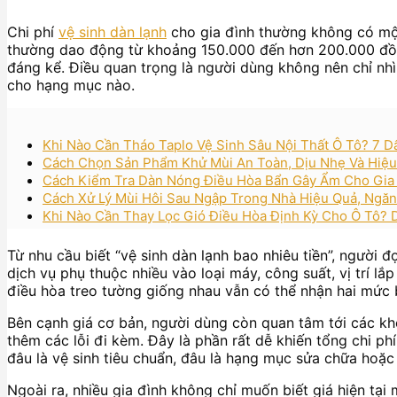
Chi phí
vệ sinh dàn lạnh
cho gia đình thường không có một
thường dao động từ khoảng 150.000 đến hơn 200.000 đồn
đáng kể. Điều quan trọng là người dùng không nên chỉ nhì
cho hạng mục nào.
Khi Nào Cần Tháo Taplo Vệ Sinh Sâu Nội Thất Ô Tô? 7 D
Cách Chọn Sản Phẩm Khử Mùi An Toàn, Dịu Nhẹ Và Hiệ
Cách Kiểm Tra Dàn Nóng Điều Hòa Bẩn Gây Ẩm Cho Gia
Cách Xử Lý Mùi Hôi Sau Ngập Trong Nhà Hiệu Quả, Ngă
Khi Nào Cần Thay Lọc Gió Điều Hòa Định Kỳ Cho Ô Tô?
Từ nhu cầu biết “vệ sinh dàn lạnh bao nhiêu tiền”, người đọ
dịch vụ phụ thuộc nhiều vào loại máy, công suất, vị trí l
điều hòa treo tường giống nhau vẫn có thể nhận hai mức 
Bên cạnh giá cơ bản, người dùng còn quan tâm tới các kh
thêm các lỗi đi kèm. Đây là phần rất dễ khiến tổng chi ph
đâu là vệ sinh tiêu chuẩn, đâu là hạng mục sửa chữa hoặc
Ngoài ra, nhiều gia đình không chỉ muốn biết giá hiện tạ