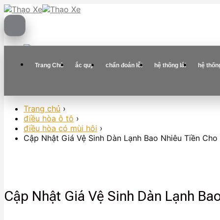
Skip
to
content
Trang Chủ
ắc quy
chẩn đoán lỗi
hệ thống lái
hệ thốn
Trang chủ
›
điều hòa ô tô
›
điều hòa có mùi hôi
›
Cập Nhật Giá Vệ Sinh Dàn Lạnh Bao Nhiêu Tiền Cho G
Cập Nhật Giá Vệ Sinh Dàn Lạnh Bao 