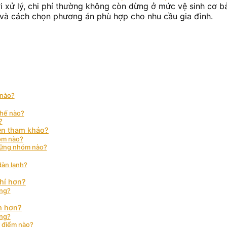
 xử lý, chi phí thường không còn dừng ở mức vệ sinh cơ bả
n và cách chọn phương án phù hợp cho nhu cầu gia đình.
 nào?
thế nào?
?
ên tham khảo?
hóm nào?
những nhóm nào?
dàn lạnh?
phí hơn?
ông?
ệm hơn?
ông?
g điểm nào?