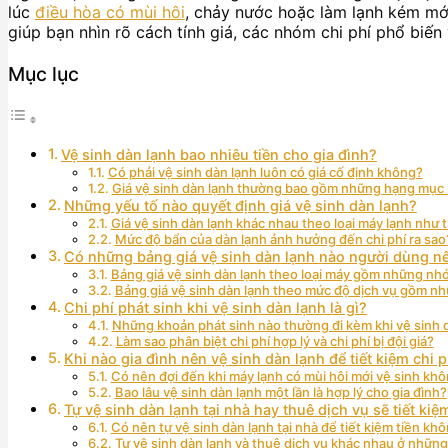
lúc
điều hòa có mùi hôi
, chảy nước hoặc làm lạnh kém mới
giúp bạn nhìn rõ cách tính giá, các nhóm chi phí phổ biế
Mục lục
Vệ sinh dàn lạnh bao nhiêu tiền cho gia đình?
Có phải vệ sinh dàn lạnh luôn có giá cố định không?
Giá vệ sinh dàn lạnh thường bao gồm những hạng mục
Những yếu tố nào quyết định giá vệ sinh dàn lạnh?
Giá vệ sinh dàn lạnh khác nhau theo loại máy lạnh như 
Mức độ bẩn của dàn lạnh ảnh hưởng đến chi phí ra sao
Có những bảng giá vệ sinh dàn lạnh nào người dùng n
Bảng giá vệ sinh dàn lạnh theo loại máy gồm những n
Bảng giá vệ sinh dàn lạnh theo mức độ dịch vụ gồm 
Chi phí phát sinh khi vệ sinh dàn lạnh là gì?
Những khoản phát sinh nào thường đi kèm khi vệ sinh 
Làm sao phân biệt chi phí hợp lý và chi phí bị đội giá?
Khi nào gia đình nên vệ sinh dàn lạnh để tiết kiệm chi 
Có nên đợi đến khi máy lạnh có mùi hôi mới vệ sinh kh
Bao lâu vệ sinh dàn lạnh một lần là hợp lý cho gia đình?
Tự vệ sinh dàn lạnh tại nhà hay thuê dịch vụ sẽ tiết ki
Có nên tự vệ sinh dàn lạnh tại nhà để tiết kiệm tiền kh
Tự vệ sinh dàn lạnh và thuê dịch vụ khác nhau ở nhữn