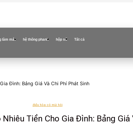
g làm mát
hệ thống phanh
hộp số
Tất cả
ia Đình: Bảng Giá Và Chi Phí Phát Sinh
điều hòa có mùi hôi
Nhiêu Tiền Cho Gia Đình: Bảng Giá V