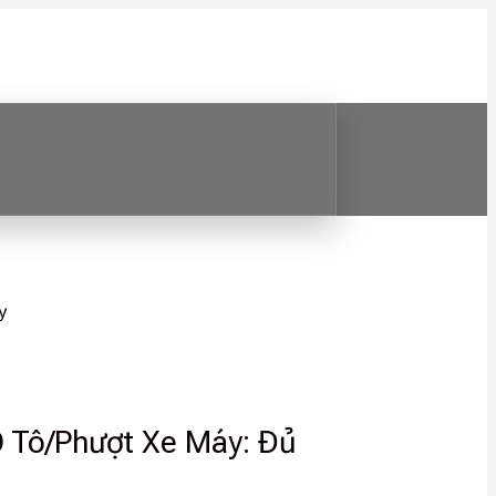
y
Ô Tô/Phượt Xe Máy: Đủ