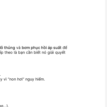
 lỗ thủng
và
bơm phục hồi áp suất
để
p theo là bạn cần biết nó giải quyết
.
 vì “non hơi” nguy hiểm.
ng…).