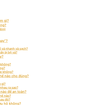
àm gì?
ông?
đêm)
gay”?
ể vá nhanh và sạch?
ẩn bị bộ vá?
áy?
g không?
ông?
xe không?
thế nào cho đúng?
 gì?
nhau ra sao?
 nào để an toàn?
thế nào?
 sau đó?
ứu hộ không?