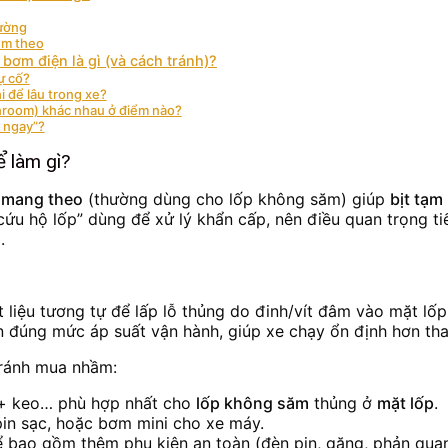
hường
èm theo
bơm điện là gì (và cách tránh)?
ự cố?
 để lâu trong xe?
shroom) khác nhau ở điểm nào?
a ngay”?
ể làm gì?
 mang theo
(thường dùng cho lốp không săm) giúp
bịt tạm
cứu hộ lốp” dùng để xử lý khẩn cấp, nên điều quan trọng tiế
.
 liệu tương tự để lấp lỗ thủng do đinh/vít đâm vào mặt lốp
đúng mức áp suất vận hành, giúp xe chạy ổn định hơn thay
tránh mua nhầm:
 + keo… phù hợp nhất cho
lốp không săm
thủng ở
mặt lốp
.
pin sạc, hoặc bơm mini cho xe máy.
hể bao gồm thêm phụ kiện an toàn (đèn pin, găng, phản qua