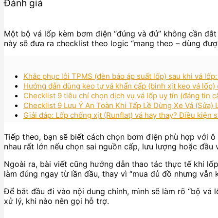
Đánh giá
Một bộ vá lốp kèm bơm điện “đúng và đủ” không cần đắt ti
này sẽ đưa ra checklist theo logic “mang theo – dùng được 
Khắc phục lỗi TPMS (đèn báo áp suất lốp) sau khi vá lốp
Hướng dẫn dùng keo tự vá khẩn cấp (bình xịt keo vá lốp
Checklist 9 tiêu chí chọn dịch vụ vá lốp uy tín (đáng tin 
Checklist 9 Lưu Ý An Toàn Khi Tấp Lề Dừng Xe Vá (Sửa) 
Giải đáp: Lốp chống xịt (Runflat) vá hay thay? Điều kiện 
Tiếp theo, bạn sẽ biết cách chọn bơm điện phù hợp với ô
nhau rất lớn nếu chọn sai nguồn cấp, lưu lượng hoặc đầu 
Ngoài ra, bài viết cũng hướng dẫn thao tác thực tế khi lốp
làm đúng ngay từ lần đầu, thay vì “mua đủ đồ nhưng vẫn 
Để bắt đầu đi vào nội dung chính, mình sẽ làm rõ “bộ vá l
xử lý, khi nào nên gọi hỗ trợ.