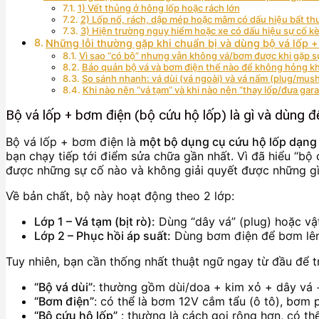
1) Vết thủng ở hông lốp hoặc rách lớn
2) Lốp nổ, rách, dập mép hoặc mâm có dấu hiệu bất t
3) Hiện trường nguy hiểm hoặc xe có dấu hiệu sự cố k
Những lỗi thường gặp khi chuẩn bị và dùng bộ vá lốp + 
Vì sao “có bộ” nhưng vẫn không vá/bơm được khi gặp s
Bảo quản bộ vá và bơm điện thế nào để không hỏng khi
So sánh nhanh: vá dùi (vá ngoài) và vá nấm (plug/mu
Khi nào nên “vá tạm” và khi nào nên “thay lốp/đưa gar
Bộ vá lốp + bơm điện (bộ cứu hộ lốp) là gì và dùng đ
Bộ vá lốp + bơm điện là
một bộ dụng cụ cứu hộ lốp dạng
bạn chạy tiếp tới điểm sửa chữa gần nhất. Vì đã hiểu “bộ 
được những sự cố nào và không giải quyết được những gì
Về bản chất, bộ này hoạt động theo 2 lớp:
Lớp 1 – Vá tạm (bịt rò):
Dùng “dây vá” (plug) hoặc vật
Lớp 2 – Phục hồi áp suất:
Dùng bơm điện để bơm lên 
Tuy nhiên, bạn cần thống nhất thuật ngữ ngay từ đầu để 
“Bộ vá dùi”
: thường gồm dùi/doa + kim xỏ + dây vá
“Bơm điện”
: có thể là bơm 12V cắm tẩu (ô tô), bơm 
“Bộ cứu hộ lốp”
: thường là cách gọi rộng hơn, có t