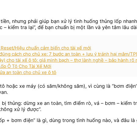
ền, nhưng phải giúp bạn xử lý tình huống thủng lốp nhanh,
– kiểm tra lại”, để bạn chuẩn bị một lần và yên tâm lâu dài
: Reset/Hiệu chuẩn cảm biến cho tài xế mới
) đúng cách cho chủ xe: 7 bước an toàn + lưu ý tránh hại mâm/T
cậy) cho tài xế ô tô: giá minh bạch – thợ lành nghề – bảo hành rõ 
Lốp Ô Tô Cho Tài Xế Mới
sửa an toàn cho chủ xe ô tô
 tô hoặc xe máy (có săm/không săm), vì cùng là “bơm điện
van.
 bị thủng: dừng xe an toàn, tìm điểm rò, vá – bơm – kiểm tr
không xử lý được”.
ốp + bơm điện” là gì, dùng trong tình huống nào, và đâu là 