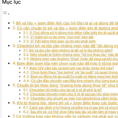
Mục lục
Bộ vá lốp + bơm điện (bộ cứu hộ lốp) là gì và dùng để l
Có cần chuẩn bị bộ vá lốp + bơm điện khi đi đường kh
1) Chủ động xử lý đúng thời điểm (đặc biệt khi đi xa/đi 
2) Giảm rủi ro do chạy “non hơi” kéo dài
3) Tiết kiệm thời gian và chi phí phát sinh
Checklist bộ vá lốp cần những món nào để “đủ dùng n
Bộ vá dùi cần gồm những gì để xử lý lốp không săm?
Nên chuẩn bị thêm những món “hỗ trợ thao tác” nào đ
Những món nào thường “thừa” hoặc dễ mua sai khi chu
Bơm điện bơm lốp nên chọn loại nào để hợp ô tô/xe m
Bơm 12V cắm tẩu và bơm pin sạc khác nhau thế nào?
Chọn bơm theo “lưu lượng” và “áp suất” có quan trọn
Bơm có đồng hồ áp suất/tự ngắt có đáng mua hơn kh
Có cần đầu chuyển van/đầu kẹp nhanh cho từng loại 
Chuẩn bị bộ theo từng “trường hợp dùng thực tế” như 
Checklist tối thiểu cho tài xế ô tô đi phố là gì?
Checklist khuyến nghị cho ô tô đi xa/cao tốc gồm thêm
Checklist cho phượt xe máy (có săm/không săm) khác 
Khi bị thủng lốp, dùng bộ vá + bơm điện theo các bước
Cách xác định vị trí thủng và kiểm tra xì sau khi vá như 
Sau khi vá, có thể chạy tiếp bao lâu và cần làm gì ngay
Có trường hợp nào không nên tự vá/bơm mà phải gọi c