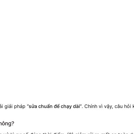
ải giải pháp
“sửa chuẩn để chạy dài”
. Chính vì vậy, câu hỏi 
không?