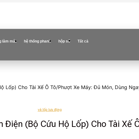
g làm mát
hệ thống phanh
hộp số
Tất cả
Hộ Lốp) Cho Tài Xế Ô Tô/Phượt Xe Máy: Đủ Món, Dùng Nga
vá lốp lưu động
m Điện (Bộ Cứu Hộ Lốp) Cho Tài Xế 