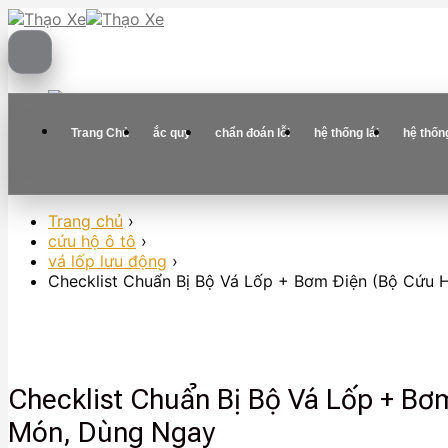
Skip
to
content
Trang Chủ
ắc quy
chẩn đoán lỗi
hệ thống lái
hệ thốn
Trang chủ
›
cứu hộ ô tô
›
vá lốp lưu động
›
Checklist Chuẩn Bị Bộ Vá Lốp + Bơm Điện (Bộ Cứu 
Checklist Chuẩn Bị Bộ Vá Lốp + Bơ
Món, Dùng Ngay