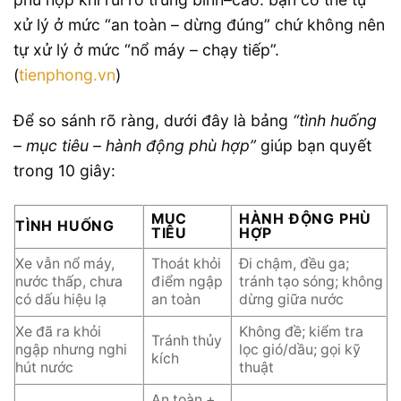
xử lý ở mức “an toàn – dừng đúng” chứ không nên
tự xử lý ở mức “nổ máy – chạy tiếp”.
(
tienphong.vn
)
Để so sánh rõ ràng, dưới đây là bảng
“tình huống
– mục tiêu – hành động phù hợp”
giúp bạn quyết
trong 10 giây:
MỤC
HÀNH ĐỘNG PHÙ
TÌNH HUỐNG
TIÊU
HỢP
Xe vẫn nổ máy,
Thoát khỏi
Đi chậm, đều ga;
nước thấp, chưa
điểm ngập
tránh tạo sóng; không
có dấu hiệu lạ
an toàn
dừng giữa nước
Xe đã ra khỏi
Không đề; kiểm tra
Tránh thủy
ngập nhưng nghi
lọc gió/dầu; gọi kỹ
kích
hút nước
thuật
An toàn +