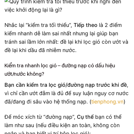
Nhắc lại “kiểm tra tối thiểu”,
Tiếp theo
là 2 điểm
kiểm nhanh dễ làm sai nhất nhưng lại giúp bạn
tránh sai lầm lớn nhất: đề lại khi lọc gió còn ướt và
đề lại khi dầu đã nhiễm nước.
Kiểm tra nhanh lọc gió – đường nạp có dấu hiệu
ướt/nước không?
Bạn cần kiểm tra lọc gió/đường nạp trước khi đề
,
vì chỉ cần ướt đẫm là đủ để suy luận nguy cơ nước
đã/đang đi sâu vào hệ thống nạp. (
tienphong.vn
)
Để móc xích từ “đường nạp”,
Cụ thể
bạn có thể
làm như sau (nếu điều kiện an toàn, không còn
ngập và bạn biết vị trí hộp lọc gió):