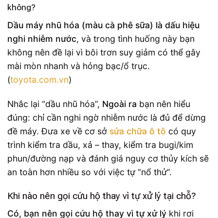
không?
Dầu máy nhũ hóa (màu cà phê sữa) là dấu hiệu
nghi nhiễm nước
, và trong tình huống này bạn
không nên đề lại vì bôi trơn suy giảm có thể gây
mài mòn nhanh và hỏng bạc/ổ trục.
(
toyota.com.vn
)
Nhắc lại “dầu nhũ hóa”,
Ngoài ra
bạn nên hiểu
đúng: chỉ cần nghi ngờ nhiễm nước là đủ để dừng
đề máy. Đưa xe về cơ sở
sửa chữa ô tô
có quy
trình kiểm tra dầu, xả – thay, kiểm tra bugi/kim
phun/đường nạp và đánh giá nguy cơ thủy kích sẽ
an toàn hơn nhiều so với việc tự “nổ thử”.
Khi nào nên gọi cứu hộ thay vì tự xử lý tại chỗ?
Có, bạn nên gọi cứu hộ thay vì tự xử lý
khi rơi