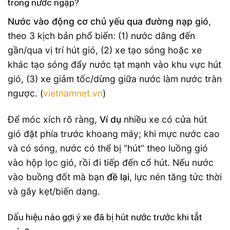
trong nước ngập?
Nước vào động cơ chủ yếu qua đường nạp gió
,
theo 3 kịch bản phổ biến: (1) nước dâng đến
gần/qua vị trí hút gió, (2) xe tạo sóng hoặc xe
khác tạo sóng đẩy nước tạt mạnh vào khu vực hút
gió, (3) xe giảm tốc/dừng giữa nước làm nước tràn
ngược. (
vietnamnet.vn
)
Để móc xích rõ ràng,
Ví dụ
nhiều xe có cửa hút
gió đặt phía trước khoang máy; khi mực nước cao
và có sóng, nước có thể bị “hút” theo luồng gió
vào hộp lọc gió, rồi đi tiếp đến cổ hút. Nếu nước
vào buồng đốt mà bạn
đề lại
, lực nén tăng tức thời
và gây kẹt/biến dạng.
Dấu hiệu nào gợi ý xe đã bị hút nước trước khi tắt