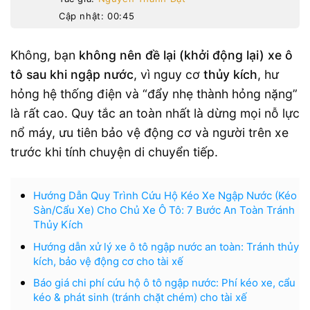
Cập nhật: 00:45
Không, bạn
không nên đề lại (khởi động lại) xe ô
tô sau khi ngập nước
, vì nguy cơ
thủy kích
, hư
hỏng hệ thống điện và “đẩy nhẹ thành hỏng nặng”
là rất cao. Quy tắc an toàn nhất là dừng mọi nỗ lực
nổ máy, ưu tiên bảo vệ động cơ và người trên xe
trước khi tính chuyện di chuyển tiếp.
Hướng Dẫn Quy Trình Cứu Hộ Kéo Xe Ngập Nước (Kéo
Sàn/Cẩu Xe) Cho Chủ Xe Ô Tô: 7 Bước An Toàn Tránh
Thủy Kích
Hướng dẫn xử lý xe ô tô ngập nước an toàn: Tránh thủy
kích, bảo vệ động cơ cho tài xế
Báo giá chi phí cứu hộ ô tô ngập nước: Phí kéo xe, cẩu
kéo & phát sinh (tránh chặt chém) cho tài xế