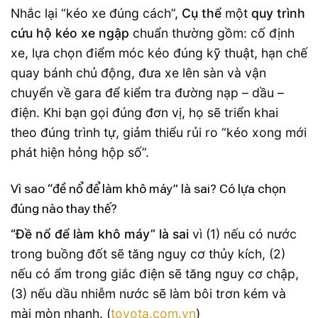
Nhắc lại “kéo xe đúng cách”,
Cụ thể
một
quy trình
cứu hộ kéo xe ngập
chuẩn thường gồm: cố định
xe, lựa chọn điểm móc kéo đúng kỹ thuật, hạn chế
quay bánh chủ động, đưa xe lên sàn và vận
chuyển về gara để kiểm tra đường nạp – dầu –
điện. Khi bạn gọi đúng đơn vị, họ sẽ triển khai
theo đúng trình tự, giảm thiểu rủi ro “kéo xong mới
phát hiện hỏng hộp số”.
Vì sao “đề nổ để làm khô máy” là sai? Có lựa chọn
đúng nào thay thế?
“Đề nổ để làm khô máy” là sai
vì (1) nếu có nước
trong buồng đốt sẽ tăng nguy cơ thủy kích, (2)
nếu có ẩm trong giắc điện sẽ tăng nguy cơ chập,
(3) nếu dầu nhiễm nước sẽ làm bôi trơn kém và
mài mòn nhanh. (
toyota.com.vn
)