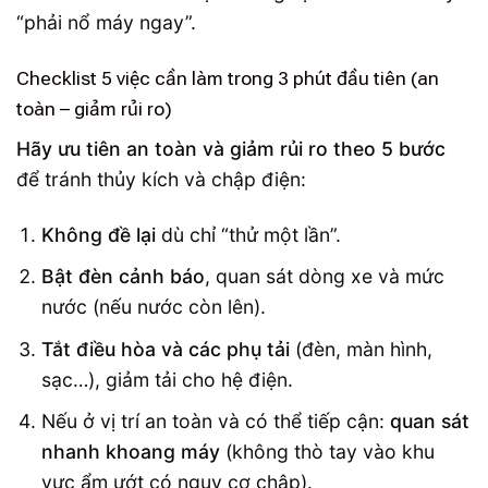
“phải nổ máy ngay”.
Checklist 5 việc cần làm trong 3 phút đầu tiên (an
toàn – giảm rủi ro)
Hãy ưu tiên an toàn và giảm rủi ro theo 5 bước
để tránh thủy kích và chập điện:
Không đề lại
dù chỉ “thử một lần”.
Bật đèn cảnh báo
, quan sát dòng xe và mức
nước (nếu nước còn lên).
Tắt điều hòa và các phụ tải
(đèn, màn hình,
sạc…), giảm tải cho hệ điện.
Nếu ở vị trí an toàn và có thể tiếp cận:
quan sát
nhanh khoang máy
(không thò tay vào khu
vực ẩm ướt có nguy cơ chập).