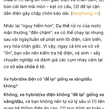
bùn cát làm mài mòn – kẹt cơ cấu, (3) để lại cặn
dẫn điện gây chập chờn kéo dài. (
tienphong.vn
)
Nhắc lại “nguy hiểm hơn”,
Cụ thể
rủi ro của nước
mặn thường “đến chậm”: xe có thể chạy lại nhưng
sau vài ngày/tuần sẽ phát sinh lỗi điện, cảm biến,
oxy hóa chân giắc. Vì vậy, ngay cả khi xe có vẻ
“ổn”, bạn vẫn nên kiểm tra hệ điện, vệ sinh – sấy
chuyên nghiệp và đánh giá các cụm nhạy cảm tại
cơ sở
sửa chữa ô tô
.
Xe hybrid/xe điện có “đề lại” giống xe xăng/dầu
không?
Không, xe hybrid/xe điện không “đề lại” giống xe
xăng/dầu
, và bạn không nên tự xử lý sâu vì (1) liên
quan hệ thống điện áp cao, (2) quy trình an toàn –