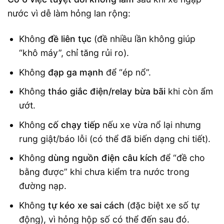
nước vì dễ làm hỏng lan rộng:
Không
đề liên tục
(đề nhiều lần không giúp
“khô máy”, chỉ tăng rủi ro).
Không
đạp ga mạnh
để “ép nổ”.
Không
tháo giắc điện/relay bừa bãi
khi còn ẩm
ướt.
Không
cố chạy tiếp
nếu xe vừa nổ lại nhưng
rung giật/báo lỗi (có thể đã biến dạng chi tiết).
Không
dùng nguồn điện câu kích
để “đề cho
bằng được” khi chưa kiểm tra nước trong
đường nạp.
Không
tự kéo xe sai cách
(đặc biệt xe số tự
động), vì hỏng hộp số có thể đến sau đó.