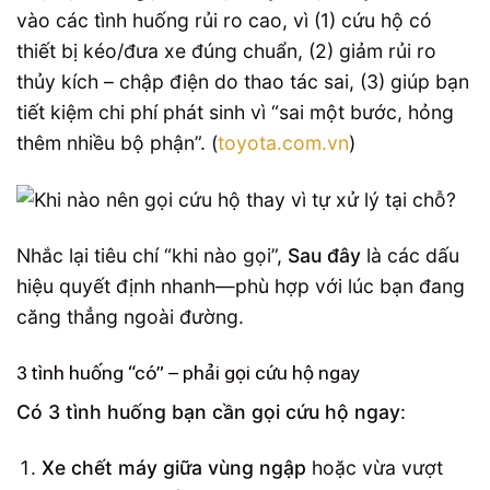
vào các tình huống rủi ro cao, vì (1) cứu hộ có
thiết bị kéo/đưa xe đúng chuẩn, (2) giảm rủi ro
thủy kích – chập điện do thao tác sai, (3) giúp bạn
tiết kiệm chi phí phát sinh vì “sai một bước, hỏng
thêm nhiều bộ phận”. (
toyota.com.vn
)
Nhắc lại tiêu chí “khi nào gọi”,
Sau đây
là các dấu
hiệu quyết định nhanh—phù hợp với lúc bạn đang
căng thẳng ngoài đường.
3 tình huống “có” – phải gọi cứu hộ ngay
Có 3 tình huống bạn cần gọi cứu hộ ngay
:
Xe chết máy giữa vùng ngập
hoặc vừa vượt