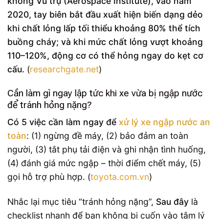
không Vũ trụ (Aerospace Institute), vào năm
2020, tay biên bắt đầu xuất hiện biến dạng dẻo
khi chất lỏng lấp tối thiểu khoảng 80% thể tích
buồng cháy; và khi mức chất lỏng vượt khoảng
110–120%, động cơ có thể hỏng ngay do kẹt cơ
cấu.
(
researchgate.net
)
Cần làm gì ngay lập tức khi xe vừa bị ngập nước
để tránh hỏng nặng?
Có 5 việc cần làm ngay để
xử lý xe ngập nước an
toàn
: (1) ngừng đề máy, (2) bảo đảm an toàn
người, (3) tắt phụ tải điện và ghi nhận tình huống,
(4) đánh giá mức ngập – thời điểm chết máy, (5)
gọi hỗ trợ phù hợp. (
toyota.com.vn
)
Nhắc lại mục tiêu “tránh hỏng nặng”,
Sau đây
là
checklist nhanh để bạn không bị cuốn vào tâm lý