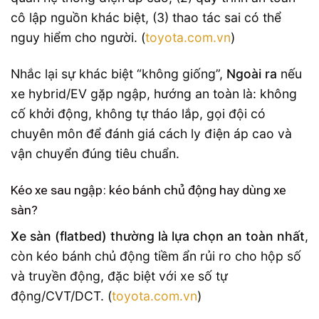
cô lập nguồn khác biệt, (3) thao tác sai có thể
nguy hiểm cho người. (
toyota.com.vn
)
Nhắc lại sự khác biệt “không giống”,
Ngoài ra
nếu
xe hybrid/EV gặp ngập, hướng an toàn là: không
cố khởi động, không tự tháo lắp, gọi đội có
chuyên môn để đánh giá cách ly điện áp cao và
vận chuyển đúng tiêu chuẩn.
Kéo xe sau ngập: kéo bánh chủ động hay dùng xe
sàn?
Xe sàn (flatbed) thường là lựa chọn an toàn nhất
,
còn kéo bánh chủ động tiềm ẩn rủi ro cho hộp số
và truyền động, đặc biệt với xe số tự
động/CVT/DCT. (
toyota.com.vn
)