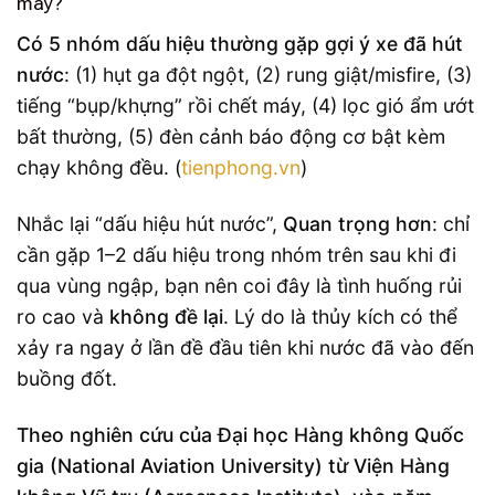
máy?
Có 5 nhóm dấu hiệu thường gặp gợi ý xe đã hút
nước
: (1) hụt ga đột ngột, (2) rung giật/misfire, (3)
tiếng “bụp/khựng” rồi chết máy, (4) lọc gió ẩm ướt
bất thường, (5) đèn cảnh báo động cơ bật kèm
chạy không đều. (
tienphong.vn
)
Nhắc lại “dấu hiệu hút nước”,
Quan trọng hơn
: chỉ
cần gặp 1–2 dấu hiệu trong nhóm trên sau khi đi
qua vùng ngập, bạn nên coi đây là tình huống rủi
ro cao và
không đề lại
. Lý do là thủy kích có thể
xảy ra ngay ở lần đề đầu tiên khi nước đã vào đến
buồng đốt.
Theo nghiên cứu của Đại học Hàng không Quốc
gia (National Aviation University) từ Viện Hàng