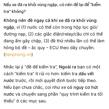
Nếu xe đã ra khỏi vùng ngập, có nên đề lại để “kiểm
tra” không?
Không nên đề ngay cả khi xe đã ra khỏi vùng
ngập
, vì (1) nước có thể còn trong hộp lọc gió/
đường nạp, (2) các giắc điện/relay/cầu chì có thể
đang ẩm gây chập, (3) đề thử nhiều lần có thể làm
hỏng bộ đề – ắc quy – ECU theo dây chuyền.
(
tienphong.vn
)
Nhắc lại ý “đề để kiểm tra”,
Ngoài ra
bạn có một
cách “kiểm tra” ít rủi ro hơn: kiểm tra
dấu vết
nước
trước, rồi mới quyết định bước tiếp theo.
Nếu bạn chưa chắc, coi như xe
có nguy cơ hút
nước
và chuyển sang phần “quy trình kiểm tra tối
thiểu” ở các mục sau.