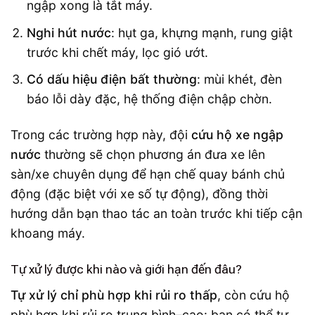
ngập xong là tắt máy.
Nghi hút nước
: hụt ga, khựng mạnh, rung giật
trước khi chết máy, lọc gió ướt.
Có dấu hiệu điện bất thường
: mùi khét, đèn
báo lỗi dày đặc, hệ thống điện chập chờn.
Trong các trường hợp này, đội
cứu hộ xe ngập
nước
thường sẽ chọn phương án đưa xe lên
sàn/xe chuyên dụng để hạn chế quay bánh chủ
động (đặc biệt với xe số tự động), đồng thời
hướng dẫn bạn thao tác an toàn trước khi tiếp cận
khoang máy.
Tự xử lý được khi nào và giới hạn đến đâu?
Tự xử lý chỉ phù hợp khi rủi ro thấp
, còn cứu hộ
phù hợp khi rủi ro trung bình–cao: bạn có thể tự