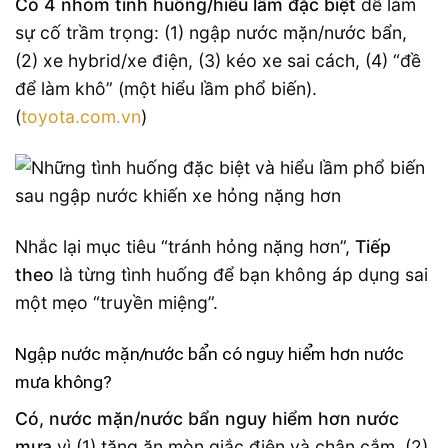
Có 4 nhóm tình huống/hiểu lầm đặc biệt
dễ làm
sự cố trầm trọng: (1) ngập nước mặn/nước bẩn,
(2) xe hybrid/xe điện, (3) kéo xe sai cách, (4) “đề
để làm khô” (một hiểu lầm phổ biến).
(
toyota.com.vn
)
Nhắc lại mục tiêu “tránh hỏng nặng hơn”,
Tiếp
theo
là từng tình huống để bạn không áp dụng sai
một mẹo “truyền miệng”.
Ngập nước mặn/nước bẩn có nguy hiểm hơn nước
mưa không?
Có, nước mặn/nước bẩn nguy hiểm hơn nước
mưa
vì (1) tăng ăn mòn giắc điện và chân cắm, (2)