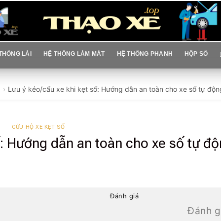
THỐNG LÁI
HỆ THỐNG LÀM MÁT
HỆ THỐNG PHANH
HỘP SỐ
Lưu ý kéo/cẩu xe khi kẹt số: Hướng dẫn an toàn cho xe số tự động
CỨU HỘ XE KẸT SỐ
ố: Hướng dẫn an toàn cho xe số tự đ
Đánh giá
Đánh g