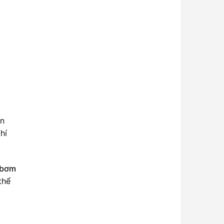
ển
hí
 bơm
thể