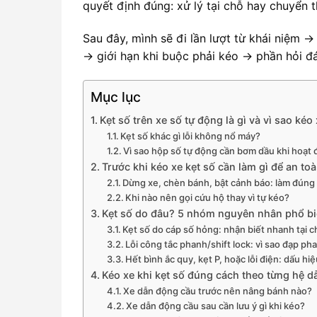
quyết định đúng: xử lý tại chỗ hay chuyển
Sau đây, mình sẽ đi lần lượt từ khái niệm 
→ giới hạn khi buộc phải kéo → phần hỏi đ
Mục lục
Kẹt số trên xe số tự động là gì và vì sao ké
Kẹt số khác gì lỗi không nổ máy?
Vì sao hộp số tự động cần bơm dầu khi hoạt
Trước khi kéo xe kẹt số cần làm gì để an to
Dừng xe, chèn bánh, bật cảnh báo: làm đúng
Khi nào nên gọi cứu hộ thay vì tự kéo?
Kẹt số do đâu? 5 nhóm nguyên nhân phổ biế
Kẹt số do cáp số hỏng: nhận biết nhanh tại c
Lỗi công tắc phanh/shift lock: vì sao đạp p
Hết bình ắc quy, kẹt P, hoặc lỗi điện: dấu hi
Kéo xe khi kẹt số đúng cách theo từng hệ
Xe dẫn động cầu trước nên nâng bánh nào?
Xe dẫn động cầu sau cần lưu ý gì khi kéo?