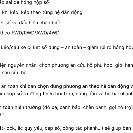
kéo sai dễ hỏng hộp số
c khi kéo, kéo theo từng hệ dẫn động
 số và dấu hiệu nhận biết
o theo FWD/RWD/AWD/4WD
kéo/cẩu xe bị kẹt số đúng – an toàn – giảm rủi ro hỏng hộ
diện nguyên nhân, chọn phương án cứu hộ phù hợp, giới hạn
 sau cứu hộ.
ỉ an toàn khi bạn
chọn đúng phương án theo hệ dẫn động 
àm hộp số tự động thiếu bôi trơn, nóng dầu và hư hại nhanh
n toàn hiện trường
(đỗ xe, cảnh báo, chèn bánh, gọi hỗ trợ)
h”.
ft-lock, ắc quy yếu, cáp số, công tắc phanh…) sẽ giúp bạn