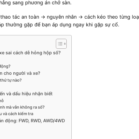
 thẳng sang phương án chở sàn.
→ thao tác an toàn → nguyên nhân → cách kéo theo từng loạ
áp thường gặp để bạn áp dụng ngay khi gặp sự cố.
o xe sai cách dễ hỏng hộp số?
 động?
àn cho người và xe?
 thứ tự nào?
n và dấu hiệu nhận biết
hỗ
hanh mà vẫn không ra số?
ệu và cách kiểm tra
 dẫn động: FWD, RWD, AWD/4WD