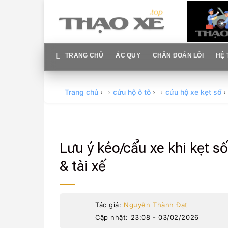
Skip
to
content
TRANG CHỦ
ẮC QUY
CHẨN ĐOÁN LỖI
HỆ 
Trang chủ
›
cứu hộ ô tô
›
cứu hộ xe kẹt số
›
Lưu ý kéo/cẩu xe khi kẹt s
& tài xế
Tác giả:
Nguyễn Thành Đạt
Cập nhật: 23:08 - 03/02/2026