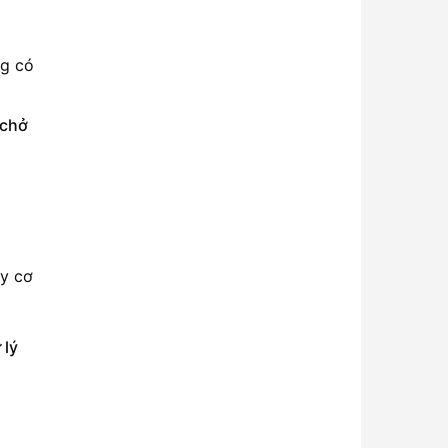
ng có
 chở
uy cơ
 lý