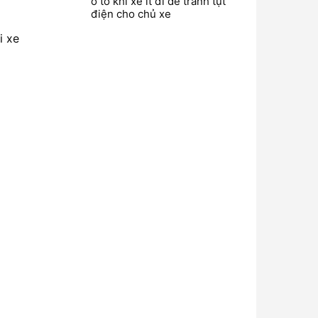
ô tô khi xe ít đi để tránh tụt
điện cho chủ xe
i xe