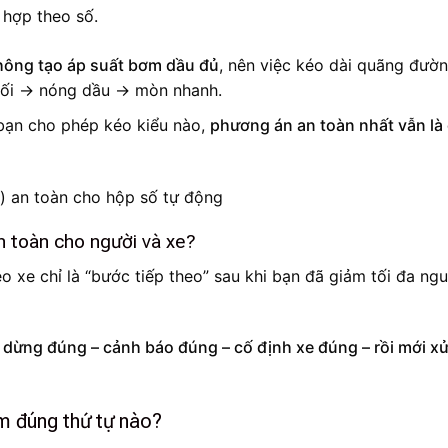
 hợp theo số.
hông tạo áp suất bơm dầu đủ
, nên việc kéo dài quãng đườ
 đối → nóng dầu → mòn nhanh.
bạn cho phép kéo kiểu nào,
phương án an toàn nhất vẫn là
an toàn cho người và xe?
kéo xe chỉ là “bước tiếp theo” sau khi bạn đã giảm tối đa ng
:
dừng đúng – cảnh báo đúng – cố định xe đúng – rồi mới xử
m đúng thứ tự nào?