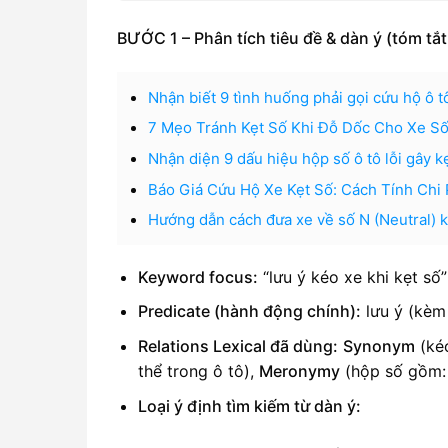
BƯỚC 1 – Phân tích tiêu đề & dàn ý (tóm tắ
Nhận biết 9 tình huống phải gọi cứu hộ ô t
7 Mẹo Tránh Kẹt Số Khi Đỗ Dốc Cho Xe S
Nhận diện 9 dấu hiệu hộp số ô tô lỗi gây 
Báo Giá Cứu Hộ Xe Kẹt Số: Cách Tính Chi 
Hướng dẫn cách đưa xe về số N (Neutral) k
Keyword focus:
“lưu ý kéo xe khi kẹt số”
Predicate (hành động chính):
lưu ý (kèm
Relations Lexical đã dùng:
Synonym
(kéo
thể trong ô tô),
Meronymy
(hộp số gồm: 
Loại ý định tìm kiếm từ dàn ý: