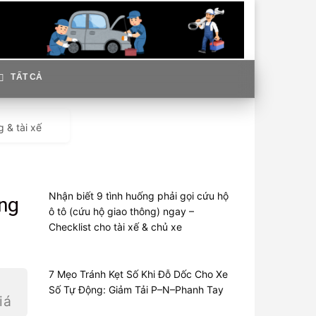
TẤT CẢ
 & tài xế
Nhận biết 9 tình huống phải gọi cứu hộ
ộng
ô tô (cứu hộ giao thông) ngay –
Checklist cho tài xế & chủ xe
7 Mẹo Tránh Kẹt Số Khi Đỗ Dốc Cho Xe
Số Tự Động: Giảm Tải P–N–Phanh Tay
iá