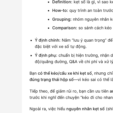
Definition:
kẹt số là gì, vì sao 
How-to:
quy trình an toàn trướ
Grouping:
nhóm nguyên nhân kẹt
Comparison:
so sánh cách ké
Ý định chính:
Nắm “lưu ý quan trọng” để 
đặc biệt với xe số tự động.
Ý định phụ:
chuẩn bị hiện trường, nhận 
độ/quãng đường, Q&A về chi phí và xử lý
Bạn
có thể kéo/cẩu xe khi kẹt số
, nhưng ch
đúng trạng thái hộp số
—vì kéo sai có thể l
Tiếp theo, để giảm rủi ro, bạn cần ưu tiên
a
trước khi nghĩ đến chuyện “kéo đi cho nhan
Ngoài ra, việc hiểu
nguyên nhân kẹt số
(shi