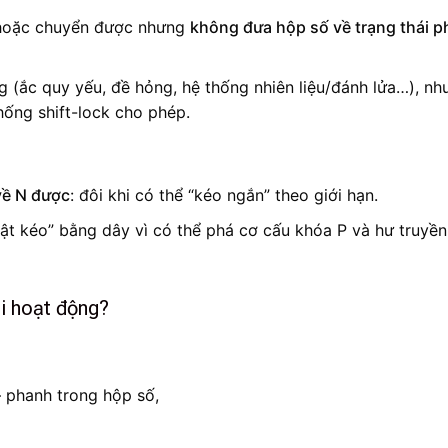
oặc chuyển được nhưng
không đưa hộp số về trạng thái p
 (ắc quy yếu, đề hỏng, hệ thống nhiên liệu/đánh lửa…), nh
ống shift-lock cho phép.
về N được
: đôi khi có thể “kéo ngắn” theo giới hạn.
iật kéo” bằng dây vì có thể phá cơ cấu khóa P và hư truyền
i hoạt động?
– phanh trong hộp số,