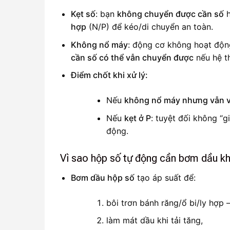
Kẹt số
: bạn
không chuyển được cần số
h
hợp
(N/P) để kéo/di chuyển an toàn.
Không nổ máy
: động cơ không hoạt động
cần số có thể vẫn chuyển được
nếu hệ th
Điểm chốt khi xử lý:
Nếu
không nổ máy nhưng vẫn 
Nếu
kẹt ở P
: tuyệt đối không “g
động.
Vì sao hộp số tự động cần bơm dầu kh
Bơm dầu hộp số
tạo áp suất để:
bôi trơn bánh răng/ổ bi/ly hợp 
làm mát dầu khi tải tăng,