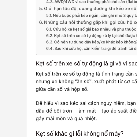
AWD/4WD vì sao thường phải chở sàn (flatb
Giới hạn tốc độ, quãng đường khi kéo xe số
Nếu buộc phải kéo ngắn, cần ghi nhớ 3 quy t
Những câu hỏi thường gặp khi gọi cứu hộ x
Cứu hộ xe kẹt số giá bao nhiêu và phụ thuộc
Kẹt số trên xe số tự động xử lý tại chỗ được
Có nên tự dùng dây kéo/xe khác kéo không
Sau khi cứu hộ, cần kiểm tra gì để tránh tái 
Kẹt số trên xe số tự động là gì và vì s
Kẹt số trên xe số tự động
là tình trạng cần
nhưng xe
không “ăn số”
, xuất phát từ cơ c
giữa cần số và hộp số.
Để hiểu vì sao kéo sai cách nguy hiểm, bạn
dầu
để bôi trơn – làm mát – tạo áp suất đi
gây mài mòn và quá nhiệt.
Kẹt số khác gì lỗi không nổ máy?