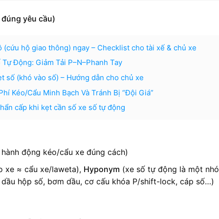
t đúng yêu cầu)
ô (cứu hộ giao thông) ngay – Checklist cho tài xế & chủ xe
ố Tự Động: Giảm Tải P–N–Phanh Tay
kẹt số (khó vào số) – Hướng dẫn cho chủ xe
Phí Kéo/Cẩu Minh Bạch Và Tránh Bị “Đội Giá”
hẩn cấp khi kẹt cần số xe số tự động
 hành động kéo/cẩu xe đúng cách)
 xe ≈ cẩu xe/laweta),
Hyponym
(xe số tự động là một nh
dầu hộp số, bơm dầu, cơ cấu khóa P/shift-lock, cáp số…)