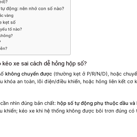
ed)?
 tự động: nên nhớ con số nào?
ắc vàng
e kẹt số
 yếu tố nào?
 không?
?
diễn?
ao kéo xe sai cách dễ hỏng hộp số?
 số
không chuyển được
(thường kẹt ở P/R/N/D), hoặc chuy
ấu khóa an toàn, lỗi điện/điều khiển, hoặc hỏng liên kết cơ k
 cần nhìn đúng bản chất:
hộp số tự động phụ thuộc dầu và
ều khiển; kéo xe khi hệ thống không được bôi trơn đúng có 