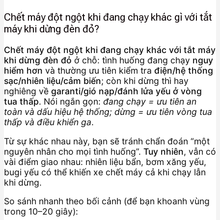
Chết máy đột ngột khi đang chạy khác gì với tắt
máy khi dừng đèn đỏ?
Chết máy đột ngột khi đang chạy khác với tắt máy
khi dừng đèn đỏ
ở chỗ: tình huống đang chạy
nguy
hiểm hơn
và thường ưu tiên kiểm tra
điện/hệ thống
sạc/nhiên liệu/cảm biến
; còn khi dừng thì hay
nghiêng về
garanti/gió nạp/đánh lửa yếu ở vòng
tua thấp
. Nói ngắn gọn:
đang chạy = ưu tiên an
toàn và dấu hiệu hệ thống; dừng = ưu tiên vòng tua
thấp và điều khiển ga
.
Từ sự khác nhau này, bạn sẽ tránh chẩn đoán “một
nguyên nhân cho mọi tình huống”.
Tuy nhiên
, vẫn có
vài điểm giao nhau: nhiên liệu bẩn, bơm xăng yếu,
bugi yếu có thể khiến xe chết máy cả khi chạy lẫn
khi dừng.
So sánh nhanh theo bối cảnh (để bạn khoanh vùng
trong 10–20 giây):