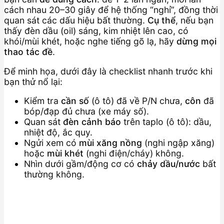
cách nhau 20–30 giây để hệ thống “nghỉ”, đồng thời
quan sát các dấu hiệu bất thường.
Cụ thể
, nếu bạn
thấy đèn dầu (oil) sáng, kim nhiệt lên cao, có
khói/mùi khét, hoặc nghe tiếng gõ lạ, hãy
dừng mọi
thao tác đề
.
Để minh họa, dưới đây là checklist nhanh trước khi
bạn thử nổ lại:
Kiểm tra
cần số
(ô tô) đã về P/N chưa,
côn
đã
bóp/đạp đủ chưa (xe máy số).
Quan sát
đèn cảnh báo
trên taplo (ô tô): dầu,
nhiệt độ, ắc quy.
Ngửi xem có
mùi xăng nồng
(nghi ngập xăng)
hoặc
mùi khét
(nghi điện/cháy) không.
Nhìn dưới gầm/động cơ có
chảy dầu/nước
bất
thường không.