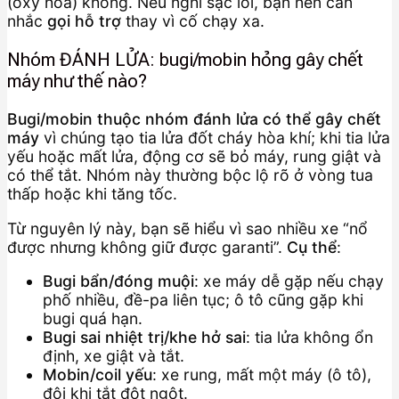
(oxy hóa) không. Nếu nghi sạc lỗi, bạn nên cân
nhắc
gọi hỗ trợ
thay vì cố chạy xa.
Nhóm ĐÁNH LỬA: bugi/mobin hỏng gây chết
máy như thế nào?
Bugi/mobin thuộc nhóm đánh lửa có thể gây chết
máy
vì chúng tạo tia lửa đốt cháy hòa khí; khi tia lửa
yếu hoặc mất lửa, động cơ sẽ bỏ máy, rung giật và
có thể tắt. Nhóm này thường bộc lộ rõ ở vòng tua
thấp hoặc khi tăng tốc.
Từ nguyên lý này, bạn sẽ hiểu vì sao nhiều xe “nổ
được nhưng không giữ được garanti”.
Cụ thể
:
Bugi bẩn/đóng muội
: xe máy dễ gặp nếu chạy
phố nhiều, đề-pa liên tục; ô tô cũng gặp khi
bugi quá hạn.
Bugi sai nhiệt trị/khe hở sai
: tia lửa không ổn
định, xe giật và tắt.
Mobin/coil yếu
: xe rung, mất một máy (ô tô),
đôi khi tắt đột ngột.