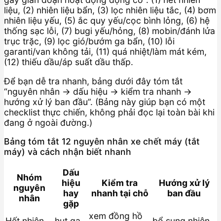
liệu, (2) nhiên liệu bẩn, (3) lọc nhiên liệu tắc, (4) bơm
nhiên liệu yếu, (5) ắc quy yếu/cọc bình lỏng, (6) hệ
thống sạc lỗi, (7) bugi yếu/hỏng, (8) mobin/đánh lửa
trục trặc, (9) lọc gió/bướm ga bẩn, (10) lỗi
garanti/van không tải, (11) quá nhiệt/làm mát kém,
(12) thiếu dầu/áp suất dầu thấp.
Để bạn dễ tra nhanh, bảng dưới đây tóm tắt
“nguyên nhân → dấu hiệu → kiểm tra nhanh →
hướng xử lý ban đầu”. (Bảng này giúp bạn có một
checklist thực chiến, không phải đọc lại toàn bài khi
đang ở ngoài đường.)
Bảng tóm tắt 12 nguyên nhân xe chết máy (tắt
máy) và cách nhận biết nhanh
Dấu
Nhóm
hiệu
Kiểm tra
Hướng xử lý
nguyên
hay
nhanh tại chỗ
ban đầu
nhân
gặp
xem đồng hồ
Hết nhiên
hụt ga,
bổ sung nhiên