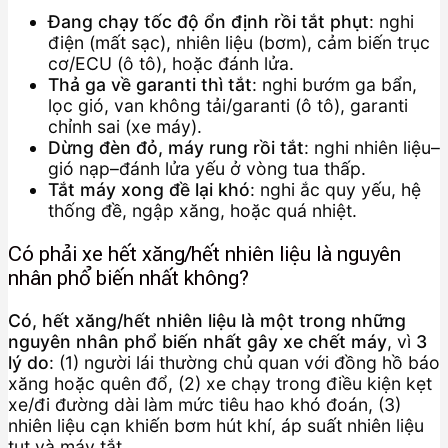
Đang chạy tốc độ ổn định rồi tắt phụt
: nghi
điện (mất sạc), nhiên liệu (bơm), cảm biến trục
cơ/ECU (ô tô), hoặc đánh lửa.
Thả ga về garanti thì tắt
: nghi bướm ga bẩn,
lọc gió, van không tải/garanti (ô tô), garanti
chỉnh sai (xe máy).
Dừng đèn đỏ, máy rung rồi tắt
: nghi nhiên liệu–
gió nạp–đánh lửa yếu ở vòng tua thấp.
Tắt máy xong đề lại khó
: nghi ắc quy yếu, hệ
thống đề, ngập xăng, hoặc quá nhiệt.
Có phải xe hết xăng/hết nhiên liệu là nguyên
nhân phổ biến nhất không?
Có, hết xăng/hết nhiên liệu là một trong những
nguyên nhân phổ biến nhất gây xe chết máy
, vì
3
lý do
: (1) người lái thường chủ quan với đồng hồ báo
xăng hoặc quên đổ, (2) xe chạy trong điều kiện kẹt
xe/đi đường dài làm mức tiêu hao khó đoán, (3)
nhiên liệu cạn khiến bơm hút khí, áp suất nhiên liệu
tụt và máy tắt.