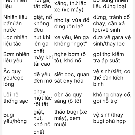
xăng, thử lắc
liệu
tắt dần
liệu đúng loại
xe (xe máy)
Nhiên liệu
giật, nổ
dừng, tránh cố
nhớ lại vừa đổ
bẩn/lẫn
không
chạy; cần xả
ở nguồn lạ?
nước
đều
lọc/vệ sinh
Lọc nhiên
hụt khi
xe yếu, lên ga
đưa về gara vệ
liệu tắc
lên ga
không “ngọt”
sinh/thay lọc
chết
Bơm nhiên
nghe bơm (ô
gọi thợ kiểm
máy khi
liệu yếu
tô), khó nổ
tra áp suất
tải cao
Ắc quy
vệ sinh/siết; có
đề yếu,
siết cọc, quan
yếu/cọc
thể cần kích
đèn mờ
sát oxy hóa
lỏng
bình
chạy
Lỗi hệ
đèn ắc quy
không chạy cố;
một lúc
thống sạc
sáng (ô tô)
gọi hỗ trợ
rồi tắt
giật,
tháo bugi (xe
Bugi
vệ sinh/thay
hụt,
máy), xem
yếu/hỏng
bugi phù hợp
khó nổ
muội
chết