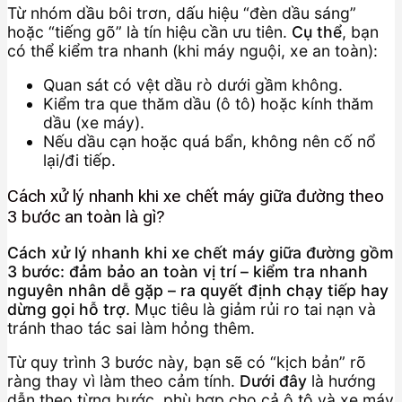
Từ nhóm dầu bôi trơn, dấu hiệu “đèn dầu sáng”
hoặc “tiếng gõ” là tín hiệu cần ưu tiên.
Cụ thể
, bạn
có thể kiểm tra nhanh (khi máy nguội, xe an toàn):
Quan sát có vệt dầu rò dưới gầm không.
Kiểm tra que thăm dầu (ô tô) hoặc kính thăm
dầu (xe máy).
Nếu dầu cạn hoặc quá bẩn, không nên cố nổ
lại/đi tiếp.
Cách xử lý nhanh khi xe chết máy giữa đường theo
3 bước an toàn là gì?
Cách xử lý nhanh khi xe chết máy giữa đường gồm
3 bước: đảm bảo an toàn vị trí – kiểm tra nhanh
nguyên nhân dễ gặp – ra quyết định chạy tiếp hay
dừng gọi hỗ trợ.
Mục tiêu là giảm rủi ro tai nạn và
tránh thao tác sai làm hỏng thêm.
Từ quy trình 3 bước này, bạn sẽ có “kịch bản” rõ
ràng thay vì làm theo cảm tính.
Dưới đây
là hướng
dẫn theo từng bước, phù hợp cho cả ô tô và xe máy