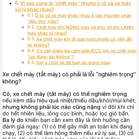
Vì sao cùng là “chết máy” nhưng ô tô và xe máy
xử lý khác nhau?
Ô tô và xe máy khác nhau ở các nguyên nhân
“đặc thù” nào?
Chết máy khi NÓNG máy và khó nổ khi LẠNH
máy khác gì nhau?
Xe chết máy khi đi qua nước/ngập có nên đề
lại không?
Có cần kiểm tra cảm biến/ECU khi xe chết máy
“lúc được lúc không”?
Gợi ý chốt lại để bạn áp dụng ngay
Xe chết máy (tắt máy) có phải là lỗi “nghiêm trọng”
không?
Có, xe chết máy (tắt máy) có thể nghiêm trọng
nếu kèm dấu hiệu quá nhiệt/thiếu dầu/khói/mùi khét;
nhưng không phải lúc nào cũng nặng
vì đôi khi chỉ
do hết nhiên liệu, lỏng cọc bình, hoặc lọc gió bẩn.
Ba lý do
khiến bạn cần xem đây là tình huống cần
đánh giá ngay: (1) có thể gây mất an toàn khi đang
chạy, (2) có thể làm hỏng thêm nếu xử lý sai, (3) có