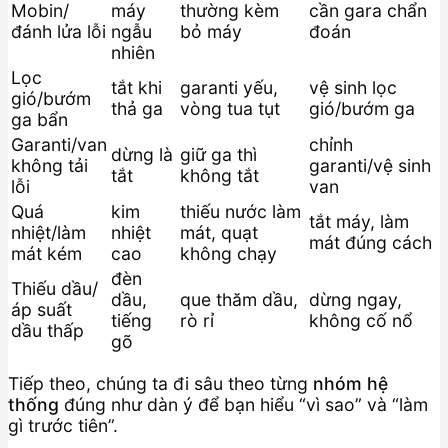
Mobin/
máy
thường kèm
cần gara chẩn
đánh lửa lỗi
ngẫu
bỏ máy
đoán
nhiên
Lọc
tắt khi
garanti yếu,
vệ sinh lọc
gió/bướm
thả ga
vòng tua tụt
gió/bướm ga
ga bẩn
Garanti/van
chỉnh
dừng là
giữ ga thì
không tải
garanti/vệ sinh
tắt
không tắt
lỗi
van
Quá
kim
thiếu nước làm
tắt máy, làm
nhiệt/làm
nhiệt
mát, quạt
mát đúng cách
mát kém
cao
không chạy
đèn
Thiếu dầu/
dầu,
que thăm dầu,
dừng ngay,
áp suất
tiếng
rò rỉ
không cố nổ
dầu thấp
gõ
Tiếp theo, chúng ta đi sâu theo từng
nhóm hệ
thống
đúng như dàn ý để bạn hiểu “vì sao” và “làm
gì trước tiên”.