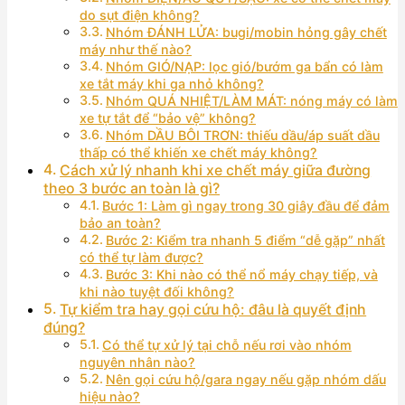
do sụt điện không?
Nhóm ĐÁNH LỬA: bugi/mobin hỏng gây chết
máy như thế nào?
Nhóm GIÓ/NẠP: lọc gió/bướm ga bẩn có làm
xe tắt máy khi ga nhỏ không?
Nhóm QUÁ NHIỆT/LÀM MÁT: nóng máy có làm
xe tự tắt để “bảo vệ” không?
Nhóm DẦU BÔI TRƠN: thiếu dầu/áp suất dầu
thấp có thể khiến xe chết máy không?
Cách xử lý nhanh khi xe chết máy giữa đường
theo 3 bước an toàn là gì?
Bước 1: Làm gì ngay trong 30 giây đầu để đảm
bảo an toàn?
Bước 2: Kiểm tra nhanh 5 điểm “dễ gặp” nhất
có thể tự làm được?
Bước 3: Khi nào có thể nổ máy chạy tiếp, và
khi nào tuyệt đối không?
Tự kiểm tra hay gọi cứu hộ: đâu là quyết định
đúng?
Có thể tự xử lý tại chỗ nếu rơi vào nhóm
nguyên nhân nào?
Nên gọi cứu hộ/gara ngay nếu gặp nhóm dấu
hiệu nào?