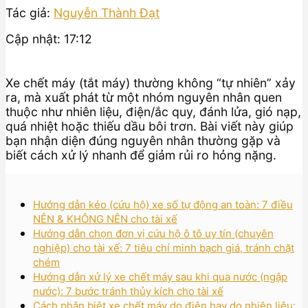
Tác giả:
Nguyễn Thành Đạt
Cập nhật: 17:12
Xe chết máy (tắt máy) thường không “tự nhiên” xảy
ra, mà xuất phát từ một nhóm nguyên nhân quen
thuộc như nhiên liệu, điện/ắc quy, đánh lửa, gió nạp,
quá nhiệt hoặc thiếu dầu bôi trơn. Bài viết này giúp
bạn nhận diện đúng nguyên nhân thường gặp và
biết cách xử lý nhanh để giảm rủi ro hỏng nặng.
Hướng dẫn kéo (cứu hộ) xe số tự động an toàn: 7 điều
NÊN & KHÔNG NÊN cho tài xế
Hướng dẫn chọn đơn vị cứu hộ ô tô uy tín (chuyên
nghiệp) cho tài xế: 7 tiêu chí minh bạch giá, tránh chặt
chém
Hướng dẫn xử lý xe chết máy sau khi qua nước (ngập
nước): 7 bước tránh thủy kích cho tài xế
Cách phân biệt xe chết máy do điện hay do nhiên liệu: