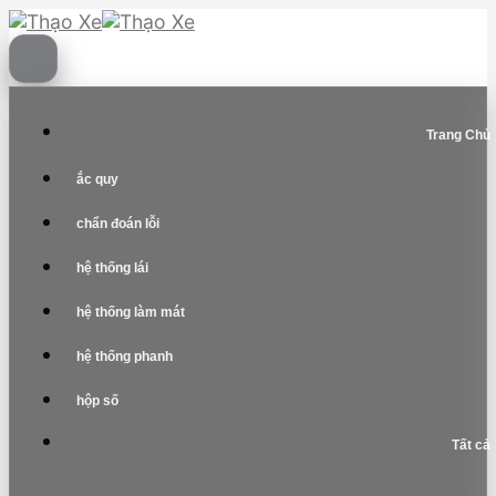
Skip
to
content
Trang Chủ
ắc quy
chẩn đoán lỗi
hệ thống lái
hệ thống làm mát
hệ thống phanh
hộp số
Tất cả