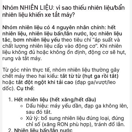
Nhóm NHIÊN LIỆU: vì sao thiếu nhiên liệu/bẩn
nhiên liệu khiến xe tắt máy?
Nhóm nhiên liệu có 4 nguyên nhân chính: hết
nhiên liệu, nhiên liệu bẩn/lẫn nước, lọc nhiên liệu
tắc, bơm nhiên liệu yếu
theo tiêu chí “áp suất và
chất lượng nhiên liệu cấp vào động cơ”. Khi nhiên
liệu không đủ hoặc không ổn định, động cơ sẽ hụt,
rung và tắt máy.
Từ góc nhìn thực tế, nhóm nhiên liệu thường gây
chết máy theo hai kiểu:
tắt từ từ (hụt ga rồi tắt)
hoặc
tắt đột ngột khi tải cao
(đạp ga/vượt/leo
dốc).
Cụ thể
:
Hết nhiên liệu (hết xăng/hết dầu)
Dấu hiệu: máy yếu dần, đạp ga không lên,
sau đó tắt.
Xử lý: bổ sung nhiên liệu đúng loại, đúng
chỉ số (xăng RON phù hợp), tránh đổ lẫn.
Nhiên liệu bẩn/lẫn nước