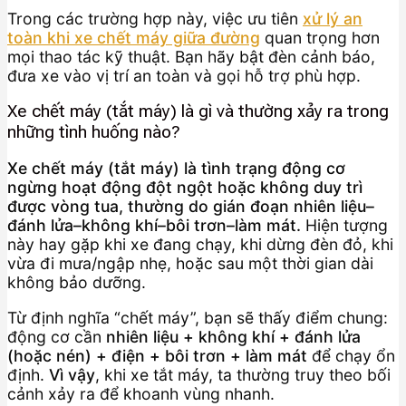
Trong các trường hợp này, việc ưu tiên
xử lý an
toàn khi xe chết máy giữa đường
quan trọng hơn
mọi thao tác kỹ thuật. Bạn hãy bật đèn cảnh báo,
đưa xe vào vị trí an toàn và gọi hỗ trợ phù hợp.
Xe chết máy (tắt máy) là gì và thường xảy ra trong
những tình huống nào?
Xe chết máy (tắt máy) là tình trạng động cơ
ngừng hoạt động đột ngột hoặc không duy trì
được vòng tua, thường do gián đoạn nhiên liệu–
đánh lửa–không khí–bôi trơn–làm mát.
Hiện tượng
này hay gặp khi xe đang chạy, khi dừng đèn đỏ, khi
vừa đi mưa/ngập nhẹ, hoặc sau một thời gian dài
không bảo dưỡng.
Từ định nghĩa “chết máy”, bạn sẽ thấy điểm chung:
động cơ cần
nhiên liệu + không khí + đánh lửa
(hoặc nén) + điện + bôi trơn + làm mát
để chạy ổn
định.
Vì vậy
, khi xe tắt máy, ta thường truy theo bối
cảnh xảy ra để khoanh vùng nhanh.