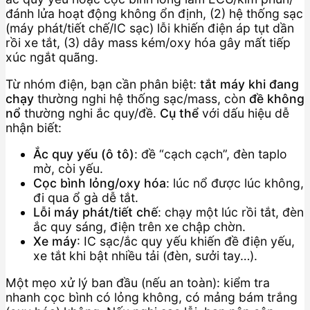
đánh lửa hoạt động không ổn định, (2) hệ thống sạc
(máy phát/tiết chế/IC sạc) lỗi khiến điện áp tụt dần
rồi xe tắt, (3) dây mass kém/oxy hóa gây mất tiếp
xúc ngắt quãng.
Từ nhóm điện, bạn cần phân biệt:
tắt máy khi đang
chạy
thường nghi hệ thống sạc/mass, còn
đề không
nổ
thường nghi ắc quy/đề.
Cụ thể
với dấu hiệu dễ
nhận biết:
Ắc quy yếu (ô tô)
: đề “cạch cạch”, đèn taplo
mờ, còi yếu.
Cọc bình lỏng/oxy hóa
: lúc nổ được lúc không,
đi qua ổ gà dễ tắt.
Lỗi máy phát/tiết chế
: chạy một lúc rồi tắt, đèn
ắc quy sáng, điện trên xe chập chờn.
Xe máy
: IC sạc/ắc quy yếu khiến đề điện yếu,
xe tắt khi bật nhiều tải (đèn, sưởi tay…).
Một mẹo xử lý ban đầu (nếu an toàn): kiểm tra
nhanh cọc bình có lỏng không, có mảng bám trắng