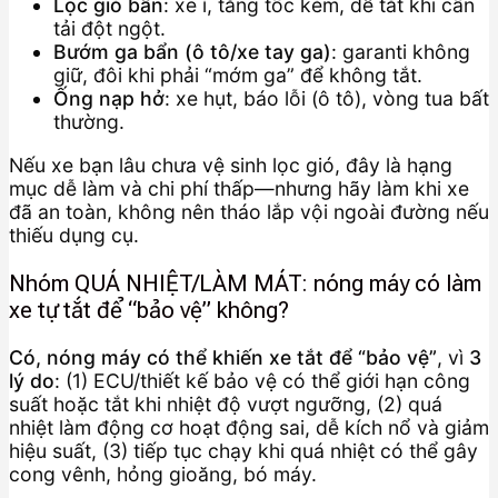
Lọc gió bẩn
: xe ì, tăng tốc kém, dễ tắt khi cần
tải đột ngột.
Bướm ga bẩn (ô tô/xe tay ga)
: garanti không
giữ, đôi khi phải “mớm ga” để không tắt.
Ống nạp hở
: xe hụt, báo lỗi (ô tô), vòng tua bất
thường.
Nếu xe bạn lâu chưa vệ sinh lọc gió, đây là hạng
mục dễ làm và chi phí thấp—nhưng hãy làm khi xe
đã an toàn, không nên tháo lắp vội ngoài đường nếu
thiếu dụng cụ.
Nhóm QUÁ NHIỆT/LÀM MÁT: nóng máy có làm
xe tự tắt để “bảo vệ” không?
Có, nóng máy có thể khiến xe tắt để “bảo vệ”
, vì
3
lý do
: (1) ECU/thiết kế bảo vệ có thể giới hạn công
suất hoặc tắt khi nhiệt độ vượt ngưỡng, (2) quá
nhiệt làm động cơ hoạt động sai, dễ kích nổ và giảm
hiệu suất, (3) tiếp tục chạy khi quá nhiệt có thể gây
cong vênh, hỏng gioăng, bó máy.