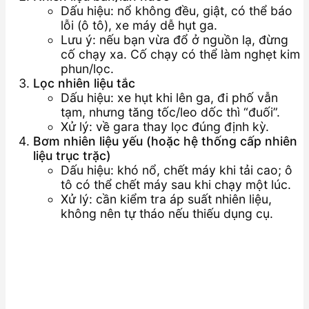
Dấu hiệu: nổ không đều, giật, có thể báo
lỗi (ô tô), xe máy dễ hụt ga.
Lưu ý: nếu bạn vừa đổ ở nguồn lạ, đừng
cố chạy xa. Cố chạy có thể làm nghẹt kim
phun/lọc.
Lọc nhiên liệu tắc
Dấu hiệu: xe hụt khi lên ga, đi phố vẫn
tạm, nhưng tăng tốc/leo dốc thì “đuối”.
Xử lý: về gara thay lọc đúng định kỳ.
Bơm nhiên liệu yếu (hoặc hệ thống cấp nhiên
liệu trục trặc)
Dấu hiệu: khó nổ, chết máy khi tải cao; ô
tô có thể chết máy sau khi chạy một lúc.
Xử lý: cần kiểm tra áp suất nhiên liệu,
không nên tự tháo nếu thiếu dụng cụ.