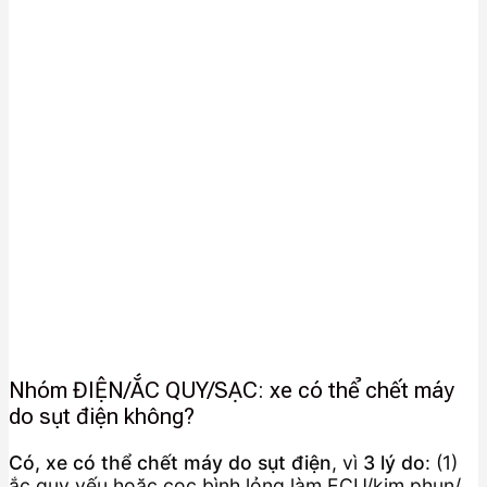
Nhóm ĐIỆN/ẮC QUY/SẠC: xe có thể chết máy
do sụt điện không?
Có, xe có thể chết máy do sụt điện
, vì
3 lý do
: (1)
ắc quy yếu hoặc cọc bình lỏng làm ECU/kim phun/