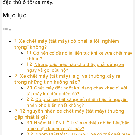
đặc thù ô tô/xe máy.
Mục lục
Xe chết máy (tắt máy) có phải là lỗi “nghiêm
trọng” không?
Có nên cố đề nổ lại liên tục khi xe vừa chết máy
không?
Những dấu hiệu nào cho thấy phải dừng xe
ngay và gọi cứu hộ?
Xe chết máy (tắt máy) là gì và thường xảy ra
trong những tình huống nào?
Chết máy đột ngột khi đang chạy khác gì với
tắt máy khi dừng đèn đỏ?
Có phải xe hết xăng/hết nhiên liệu là nguyên
nhân phổ biến nhất không?
12 nguyên nhân xe chết máy (tắt máy) thường
gặp nhất là gì?
Nhóm NHIÊN LIỆU: vì sao thiếu nhiên liệu/bẩn
nhiên liệu khiến xe tắt máy?
Nhóm ĐIỆN/ẮC QUY/SẠC: xe có thể chết máy