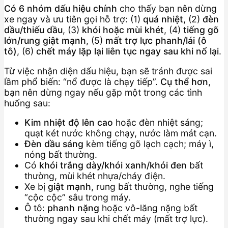
Có 6 nhóm dấu hiệu chính
cho thấy bạn nên dừng
xe ngay và ưu tiên gọi hỗ trợ: (1)
quá nhiệt
, (2)
đèn
dầu/thiếu dầu
, (3)
khói hoặc mùi khét
, (4)
tiếng gõ
lớn/rung giật mạnh
, (5)
mất trợ lực phanh/lái (ô
tô)
, (6)
chết máy lặp lại liên tục ngay sau khi nổ lại
.
Từ việc nhận diện dấu hiệu, bạn sẽ tránh được sai
lầm phổ biến: “nổ được là chạy tiếp”.
Cụ thể hơn
,
bạn nên dừng ngay nếu gặp một trong các tình
huống sau:
Kim nhiệt độ lên cao
hoặc đèn nhiệt sáng;
quạt két nước không chạy, nước làm mát cạn.
Đèn dầu sáng
kèm tiếng gõ lạch cạch; máy ì,
nóng bất thường.
Có
khói trắng dày/khói xanh/khói đen
bất
thường, mùi khét nhựa/cháy điện.
Xe bị
giật mạnh
, rung bất thường, nghe tiếng
“cộc cộc” sâu trong máy.
Ô tô:
phanh nặng
hoặc vô-lăng nặng bất
thường ngay sau khi chết máy (mất trợ lực).