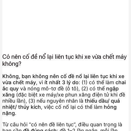
Có nên cố đề nổ lại liên tục khi xe vừa chết máy
không?
Không, bạn không nên cố đề nổ lại liên tục khi xe
vừa chết máy
, vì
ít nhất 3 lý do
: (1) có thể làm
chai
ắc quy
và nóng mô-tơ đề (ô tô), (2) có thể
ngập
xăng
(đặc biệt xe máy/xe phun xăng điện tử khi đề
nhiều lần), (3) nếu nguyên nhân là
thiếu dầu/ quá
nhiệt/ thủy kích
, việc cố nổ lại có thể làm
hỏng
nặng
.
Từ câu hỏi “có nên đề liên tục”, điều quan trọng là
bạn cần
đề đúng cách
: đề 1–2 lần ngắn, mỗi lần