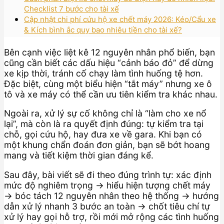
Checklist 7 bước cho tài xế
Cập nhật chi phí cứu hộ xe chết máy 2026: Kéo/Cẩu xe
& Kích bình ắc quy bao nhiêu tiền cho tài xế?
Bên cạnh việc liệt kê 12 nguyên nhân phổ biến, bạn
cũng cần biết các dấu hiệu “cảnh báo đỏ” để dừng
xe kịp thời, tránh cố chạy làm tình huống tệ hơn.
Đặc biệt, cùng một biểu hiện “tắt máy” nhưng xe ô
tô và xe máy có thể cần ưu tiên kiểm tra khác nhau.
Ngoài ra, xử lý sự cố không chỉ là “làm cho xe nổ
lại”, mà còn là ra quyết định đúng: tự kiểm tra tại
chỗ, gọi cứu hộ, hay đưa xe về gara. Khi bạn có
một khung chẩn đoán đơn giản, bạn sẽ bớt hoang
mang và tiết kiệm thời gian đáng kể.
Sau đây, bài viết sẽ đi theo đúng trình tự: xác định
mức độ nghiêm trọng → hiểu hiện tượng chết máy
→ bóc tách 12 nguyên nhân theo hệ thống → hướng
dẫn xử lý nhanh 3 bước an toàn → chốt tiêu chí tự
xử lý hay gọi hỗ trợ, rồi mới mở rộng các tình huống