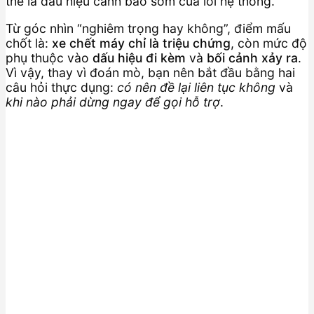
thể là dấu hiệu cảnh báo sớm của lỗi hệ thống.
Từ góc nhìn “nghiêm trọng hay không”, điểm mấu
chốt là:
xe chết máy chỉ là triệu chứng
, còn mức độ
phụ thuộc vào
dấu hiệu đi kèm
và
bối cảnh xảy ra
.
Vì vậy, thay vì đoán mò, bạn nên bắt đầu bằng hai
câu hỏi thực dụng:
có nên đề lại liên tục không
và
khi nào phải dừng ngay để gọi hỗ trợ
.