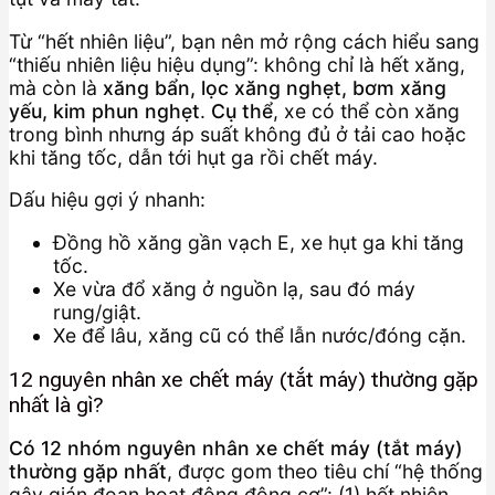
Từ “hết nhiên liệu”, bạn nên mở rộng cách hiểu sang
“thiếu nhiên liệu hiệu dụng”: không chỉ là hết xăng,
mà còn là
xăng bẩn, lọc xăng nghẹt, bơm xăng
yếu, kim phun nghẹt
.
Cụ thể
, xe có thể còn xăng
trong bình nhưng áp suất không đủ ở tải cao hoặc
khi tăng tốc, dẫn tới hụt ga rồi chết máy.
Dấu hiệu gợi ý nhanh:
Đồng hồ xăng gần vạch E, xe hụt ga khi tăng
tốc.
Xe vừa đổ xăng ở nguồn lạ, sau đó máy
rung/giật.
Xe để lâu, xăng cũ có thể lẫn nước/đóng cặn.
12 nguyên nhân xe chết máy (tắt máy) thường gặp
nhất là gì?
Có 12 nhóm nguyên nhân xe chết máy (tắt máy)
thường gặp nhất
, được gom theo tiêu chí “hệ thống
gây gián đoạn hoạt động động cơ”: (1) hết nhiên