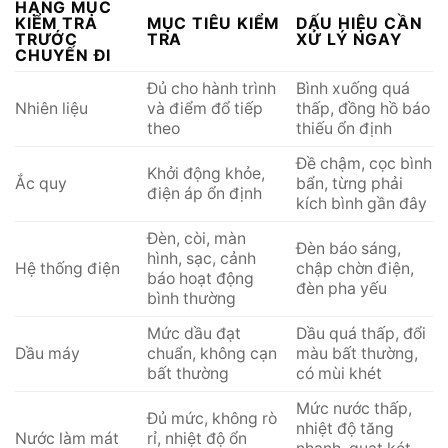
HẠNG MỤC
KIỂM TRA
MỤC TIÊU KIỂM
DẤU HIỆU CẦN
TRƯỚC
TRA
XỬ LÝ NGAY
CHUYẾN ĐI
Đủ cho hành trình
Bình xuống quá
Nhiên liệu
và điểm đổ tiếp
thấp, đồng hồ báo
theo
thiếu ổn định
Đề chậm, cọc bình
Khởi động khỏe,
Ắc quy
bẩn, từng phải
điện áp ổn định
kích bình gần đây
Đèn, còi, màn
Đèn báo sáng,
hình, sạc, cảnh
Hệ thống điện
chập chờn điện,
báo hoạt động
đèn pha yếu
bình thường
Mức dầu đạt
Dầu quá thấp, đổi
Dầu máy
chuẩn, không cạn
màu bất thường,
bất thường
có mùi khét
Mức nước thấp,
Đủ mức, không rò
nhiệt độ tăng
Nước làm mát
rỉ, nhiệt độ ổn