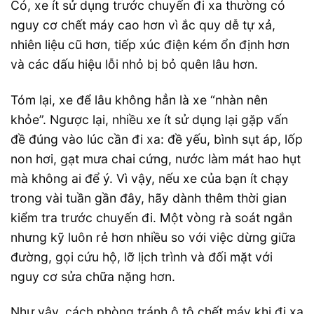
Có, xe ít sử dụng trước chuyến đi xa thường có
nguy cơ chết máy cao hơn vì ắc quy dễ tự xả,
nhiên liệu cũ hơn, tiếp xúc điện kém ổn định hơn
và các dấu hiệu lỗi nhỏ bị bỏ quên lâu hơn.
Tóm lại, xe để lâu không hẳn là xe “nhàn nên
khỏe”. Ngược lại, nhiều xe ít sử dụng lại gặp vấn
đề đúng vào lúc cần đi xa: đề yếu, bình sụt áp, lốp
non hơi, gạt mưa chai cứng, nước làm mát hao hụt
mà không ai để ý. Vì vậy, nếu xe của bạn ít chạy
trong vài tuần gần đây, hãy dành thêm thời gian
kiểm tra trước chuyến đi. Một vòng rà soát ngắn
nhưng kỹ luôn rẻ hơn nhiều so với việc dừng giữa
đường, gọi cứu hộ, lỡ lịch trình và đối mặt với
nguy cơ sửa chữa nặng hơn.
Như vậy, cách phòng tránh ô tô chết máy khi đi xa