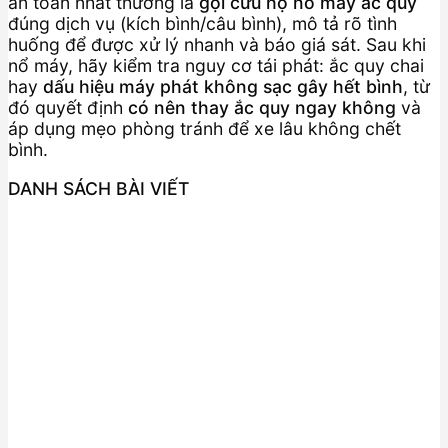
an toàn nhất thường là
gọi cứu hộ nổ máy ắc quy
đúng dịch vụ (kích bình/câu bình), mô tả rõ tình
huống để được xử lý nhanh và báo giá sát. Sau khi
nổ máy, hãy kiểm tra nguy cơ tái phát: ắc quy chai
hay
dấu hiệu máy phát không sạc gây hết bình
, từ
đó quyết định
có nên thay ắc quy ngay không
và
áp dụng mẹo phòng tránh để xe lâu không chết
bình.
DANH SÁCH BÀI VIẾT