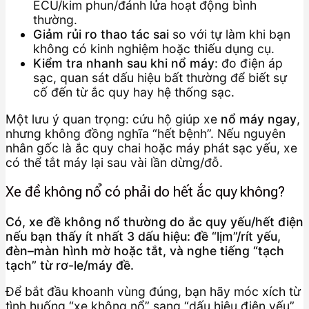
ECU/kim phun/đánh lửa hoạt động bình
thường.
Giảm rủi ro thao tác sai
so với tự làm khi bạn
không có kinh nghiệm hoặc thiếu dụng cụ.
Kiểm tra nhanh sau khi nổ máy
: đo điện áp
sạc, quan sát dấu hiệu bất thường để biết sự
cố đến từ ắc quy hay hệ thống sạc.
Một lưu ý quan trọng: cứu hộ giúp xe
nổ máy ngay
,
nhưng không đồng nghĩa “hết bệnh”. Nếu nguyên
nhân gốc là ắc quy chai hoặc máy phát sạc yếu, xe
có thể tắt máy lại sau vài lần dừng/đỗ.
Xe đề không nổ có phải do hết ắc quy không?
Có, xe đề không nổ thường do ắc quy yếu/hết điện
nếu bạn thấy ít nhất 3 dấu hiệu: đề “lịm”/rít yếu,
đèn–màn hình mờ hoặc tắt, và nghe tiếng “tạch
tạch” từ rơ-le/máy đề.
Để bắt đầu khoanh vùng đúng, bạn hãy móc xích từ
tình huống “xe không nổ” sang “dấu hiệu điện yếu”