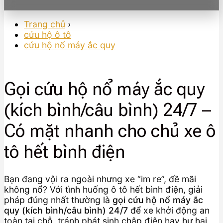
Trang chủ
›
cứu hộ ô tô
cứu hộ nổ máy ắc quy
Gọi cứu hộ nổ máy ắc quy
(kích bình/câu bình) 24/7 –
Có mặt nhanh cho chủ xe ô
tô hết bình điện
Bạn đang vội ra ngoài nhưng xe “im re”, đề mãi
không nổ? Với tình huống ô tô hết bình điện, giải
pháp đúng nhất thường là
gọi cứu hộ nổ máy ắc
quy (kích bình/câu bình) 24/7
để xe khởi động an
toàn tại chỗ, tránh phát sinh chập điện hay hư hại