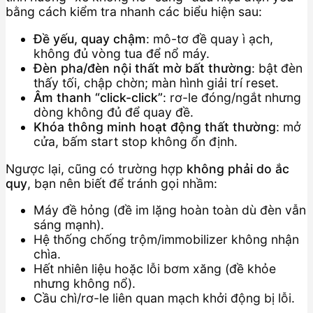
bằng cách kiểm tra nhanh các biểu hiện sau:
Đề yếu, quay chậm
: mô-tơ đề quay ì ạch,
không đủ vòng tua để nổ máy.
Đèn pha/đèn nội thất mờ bất thường
: bật đèn
thấy tối, chập chờn; màn hình giải trí reset.
Âm thanh “click-click”
: rơ-le đóng/ngắt nhưng
dòng không đủ để quay đề.
Khóa thông minh hoạt động thất thường
: mở
cửa, bấm start stop không ổn định.
Ngược lại, cũng có trường hợp
không phải do ắc
quy
, bạn nên biết để tránh gọi nhầm:
Máy đề hỏng (đề im lặng hoàn toàn dù đèn vẫn
sáng mạnh).
Hệ thống chống trộm/immobilizer không nhận
chìa.
Hết nhiên liệu hoặc lỗi bơm xăng (đề khỏe
nhưng không nổ).
Cầu chì/rơ-le liên quan mạch khởi động bị lỗi.