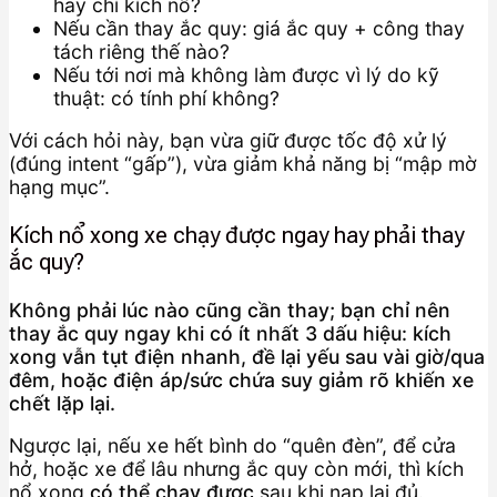
hay chỉ kích nổ?
Nếu cần thay ắc quy: giá ắc quy + công thay
tách riêng thế nào?
Nếu tới nơi mà không làm được vì lý do kỹ
thuật: có tính phí không?
Với cách hỏi này, bạn vừa giữ được tốc độ xử lý
(đúng intent “gấp”), vừa giảm khả năng bị “mập mờ
hạng mục”.
Kích nổ xong xe chạy được ngay hay phải thay
ắc quy?
Không phải lúc nào cũng cần thay; bạn chỉ nên
thay ắc quy ngay khi có ít nhất 3 dấu hiệu: kích
xong vẫn tụt điện nhanh, đề lại yếu sau vài giờ/qua
đêm, hoặc điện áp/sức chứa suy giảm rõ khiến xe
chết lặp lại.
Ngược lại, nếu xe hết bình do “quên đèn”, để cửa
hở, hoặc xe để lâu nhưng ắc quy còn mới, thì kích
nổ xong
có thể chạy được
sau khi nạp lại đủ.