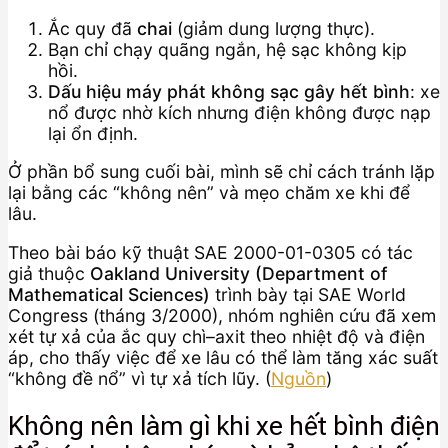
Ắc quy đã
chai
(giảm dung lượng thực).
Bạn chỉ chạy quãng ngắn, hệ sạc không kịp
hồi.
Dấu hiệu máy phát không sạc gây hết bình
: xe
nổ được nhờ kích nhưng điện không được nạp
lại ổn định.
Ở phần bổ sung cuối bài, mình sẽ chỉ cách tránh lặp
lại bằng các “không nên” và mẹo chăm xe khi để
lâu.
Theo bài báo kỹ thuật SAE 2000-01-0305 có tác
giả thuộc
Oakland University (Department of
Mathematical Sciences)
trình bày tại SAE World
Congress (tháng 3/2000), nhóm nghiên cứu đã xem
xét tự xả của ắc quy chì–axit theo nhiệt độ và điện
áp, cho thấy việc để xe lâu có thể làm tăng xác suất
“không đề nổ” vì tự xả tích lũy. (
Nguồn
)
Không nên làm gì khi xe hết bình điện