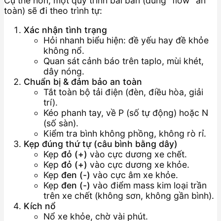
Cụ thể hơn, một quy trình bài bản (đúng “flow” an
toàn) sẽ đi theo trình tự:
Xác nhận tình trạng
Hỏi nhanh biểu hiện: đề yếu hay đề khỏe
không nổ.
Quan sát cảnh báo trên taplo, mùi khét,
dây nóng.
Chuẩn bị & đảm bảo an toàn
Tắt toàn bộ tải điện (đèn, điều hòa, giải
trí).
Kéo phanh tay, về P (số tự động) hoặc N
(số sàn).
Kiểm tra bình không phồng, không rò rỉ.
Kẹp đúng thứ tự (câu bình bằng dây)
Kẹp
đỏ (+)
vào cực dương xe chết.
Kẹp
đỏ (+)
vào cực dương xe khỏe.
Kẹp
đen (-)
vào cực âm xe khỏe.
Kẹp
đen (-)
vào điểm mass kim loại trần
trên xe chết (không sơn, không gần bình).
Kích nổ
Nổ xe khỏe, chờ vài phút.