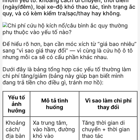
nhóm yếu tố: khoảng cách di chuyển, thời điểm
(ngày/đêm), loại xe–độ khó thao tác, tình trạng ắc
quy, và có kèm kiểm tra/sạc/thay hay không.
Để hiểu rõ hơn, bạn cần móc xích từ “giá bao nhiêu”
sang “vì sao giá thay đổi” — vì cùng là cứu hộ ô tô
nhưng mỗi ca sẽ có cấu phần khác nhau.
Dưới đây là bảng tổng hợp các yếu tố thường làm
chi phí tăng/giảm (bảng này giúp bạn biết mình
đang trả tiền cho điều gì, tránh mơ hồ):
Yếu tố
Mô tả tình
Vì sao làm chi phí
ảnh
huống
thay đổi
hưởng
Khoảng
Xa trung tâm,
Tăng thời gian di
cách/
vào hầm, đường
chuyển + thời gian
địa bàn
khó vào
thao tác