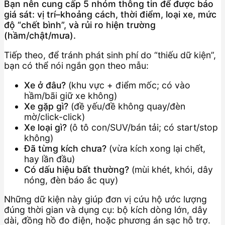
Bạn nên cung cấp 5 nhóm thông tin để được báo
giá sát: vị trí–khoảng cách, thời điểm, loại xe, mức
độ “chết bình”, và rủi ro hiện trường
(hầm/chật/mưa).
Tiếp theo, để tránh phát sinh phí do “thiếu dữ kiện”,
bạn có thể nói ngắn gọn theo mẫu:
Xe ở đâu?
(khu vực + điểm mốc; có vào
hầm/bãi giữ xe không)
Xe gặp gì?
(đề yếu/đề không quay/đèn
mờ/click-click)
Xe loại gì?
(ô tô con/SUV/bán tải; có start/stop
không)
Đã từng kích chưa?
(vừa kích xong lại chết,
hay lần đầu)
Có dấu hiệu bất thường?
(mùi khét, khói, dây
nóng, đèn báo ắc quy)
Những dữ kiện này giúp đơn vị cứu hộ ước lượng
đúng thời gian và dụng cụ: bộ kích dòng lớn, dây
dài, đồng hồ đo điện, hoặc phương án sạc hỗ trợ.