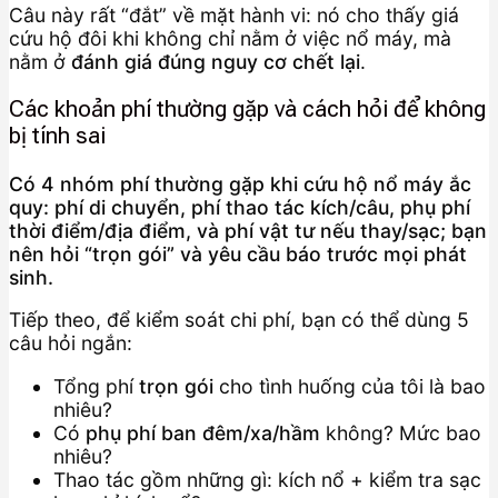
Câu này rất “đắt” về mặt hành vi: nó cho thấy giá
cứu hộ đôi khi không chỉ nằm ở việc nổ máy, mà
nằm ở
đánh giá đúng nguy cơ chết lại
.
Các khoản phí thường gặp và cách hỏi để không
bị tính sai
Có 4 nhóm phí thường gặp khi cứu hộ nổ máy ắc
quy: phí di chuyển, phí thao tác kích/câu, phụ phí
thời điểm/địa điểm, và phí vật tư nếu thay/sạc; bạn
nên hỏi “trọn gói” và yêu cầu báo trước mọi phát
sinh.
Tiếp theo, để kiểm soát chi phí, bạn có thể dùng 5
câu hỏi ngắn:
Tổng phí
trọn gói
cho tình huống của tôi là bao
nhiêu?
Có
phụ phí ban đêm/xa/hầm
không? Mức bao
nhiêu?
Thao tác gồm những gì: kích nổ + kiểm tra sạc