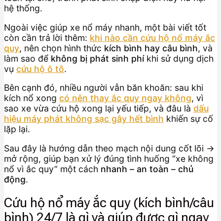
hệ thống.
Ngoài việc giúp xe nổ máy nhanh, một bài viết tốt
còn cần trả lời thêm:
khi nào cần cứu hộ nổ máy ắc
quy
, nên chọn hình thức
kích bình hay câu bình
, và
làm sao để
không bị phát sinh phí
khi sử dụng dịch
vụ
cứu hộ ô tô
.
Bên cạnh đó, nhiều người vẫn băn khoăn: sau khi
kích nổ xong
có nên thay ắc quy ngay không
, vì
sao xe vừa cứu hộ xong lại yếu tiếp, và đâu là
dấu
hiệu máy phát không sạc gây hết bình
khiến sự cố
lặp lại.
Sau đây là hướng dẫn theo mạch nội dung cốt lõi →
mở rộng, giúp bạn xử lý đúng tình huống “xe không
nổ vì ắc quy” một cách
nhanh – an toàn – chủ
động
.
Cứu hộ nổ máy ắc quy (kích bình/câu
bình) 24/7 là gì và giúp được gì ngay