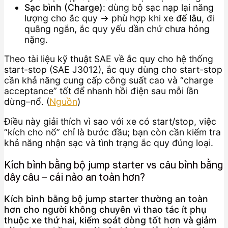
Sạc bình (Charge)
: dùng bộ sạc nạp lại năng
lượng cho ắc quy → phù hợp khi xe
để lâu
, đi
quãng ngắn, ắc quy yếu dần chứ chưa hỏng
nặng.
Theo tài liệu kỹ thuật SAE về ắc quy cho hệ thống
start-stop (SAE J3012), ắc quy dùng cho start-stop
cần khả năng cung cấp công suất cao và “charge
acceptance” tốt để nhanh hồi điện sau mỗi lần
dừng–nổ. (
Nguồn
)
Điều này giải thích vì sao với xe có start/stop, việc
“kích cho nổ” chỉ là bước đầu; bạn còn cần kiểm tra
khả năng nhận sạc và tình trạng ắc quy đúng loại.
Kích bình bằng bộ jump starter vs câu bình bằng
dây câu – cái nào an toàn hơn?
Kích bình bằng bộ jump starter thường an toàn
hơn cho người không chuyên vì thao tác ít phụ
thuộc xe thứ hai, kiểm soát dòng tốt hơn và giảm