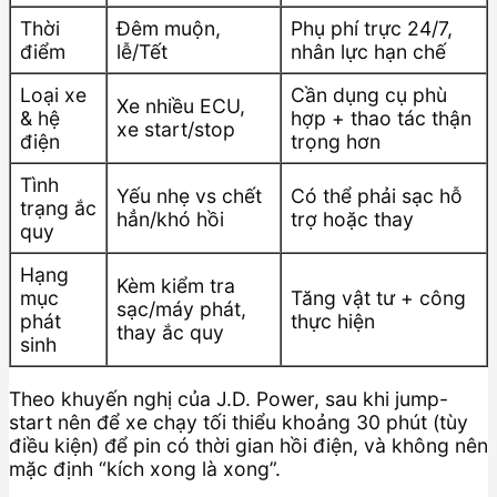
Thời
Đêm muộn,
Phụ phí trực 24/7,
điểm
lễ/Tết
nhân lực hạn chế
Loại xe
Cần dụng cụ phù
Xe nhiều ECU,
& hệ
hợp + thao tác thận
xe start/stop
điện
trọng hơn
Tình
Yếu nhẹ vs chết
Có thể phải sạc hỗ
trạng ắc
hẳn/khó hồi
trợ hoặc thay
quy
Hạng
Kèm kiểm tra
mục
Tăng vật tư + công
sạc/máy phát,
phát
thực hiện
thay ắc quy
sinh
Theo khuyến nghị của J.D. Power, sau khi jump-
start nên để xe chạy tối thiểu khoảng 30 phút (tùy
điều kiện) để pin có thời gian hồi điện, và không nên
mặc định “kích xong là xong”.