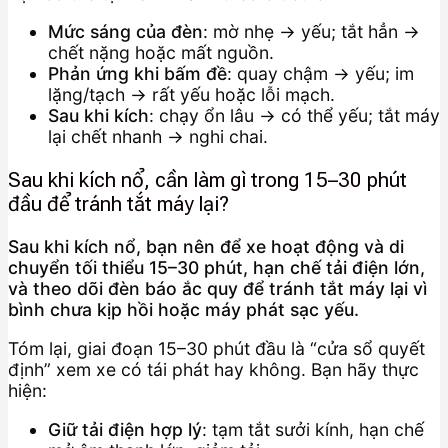
Mức sáng của đèn
: mờ nhẹ → yếu; tắt hẳn →
chết nặng hoặc mất nguồn.
Phản ứng khi bấm đề
: quay chậm → yếu; im
lặng/tạch → rất yếu hoặc lỗi mạch.
Sau khi kích
: chạy ổn lâu → có thể yếu; tắt máy
lại chết nhanh → nghi chai.
Sau khi kích nổ, cần làm gì trong 15–30 phút
đầu để tránh tắt máy lại?
Sau khi kích nổ, bạn nên để xe hoạt động và di
chuyển tối thiểu 15–30 phút, hạn chế tải điện lớn,
và theo dõi đèn báo ắc quy để tránh tắt máy lại vì
bình chưa kịp hồi hoặc máy phát sạc yếu.
Tóm lại, giai đoạn 15–30 phút đầu là “cửa sổ quyết
định” xem xe có tái phát hay không. Bạn hãy thực
hiện:
Giữ tải điện hợp lý
: tạm tắt sưởi kính, hạn chế