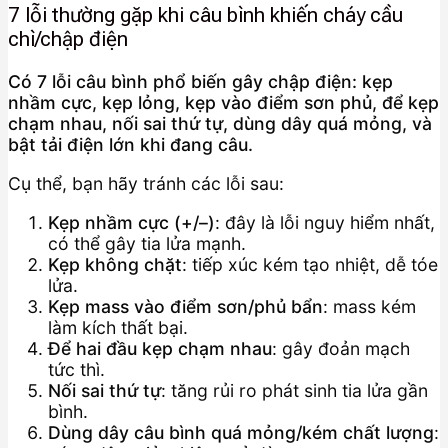
7 lỗi thường gặp khi câu bình khiến cháy cầu
chì/chập điện
Có 7 lỗi câu bình phổ biến gây chập điện: kẹp
nhầm cực, kẹp lỏng, kẹp vào điểm sơn phủ, để kẹp
chạm nhau, nối sai thứ tự, dùng dây quá mỏng, và
bật tải điện lớn khi đang câu.
Cụ thể, bạn hãy tránh các lỗi sau:
Kẹp nhầm cực (+/–)
: đây là lỗi nguy hiểm nhất,
có thể gây tia lửa mạnh.
Kẹp không chặt
: tiếp xúc kém tạo nhiệt, dễ tóe
lửa.
Kẹp mass vào điểm sơn/phủ bẩn
: mass kém
làm kích thất bại.
Để hai đầu kẹp chạm nhau
: gây đoản mạch
tức thì.
Nối sai thứ tự
: tăng rủi ro phát sinh tia lửa gần
bình.
Dùng dây câu bình quá mỏng/kém chất lượng
: