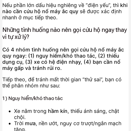
Nếu phần lớn dấu hiệu nghiêng về “điện yếu”, thì
khi
nào cần cứu hộ nổ máy ắc quy
sẽ được xác định
nhanh ở mục tiếp theo.
Những tình huống nào nên gọi cứu hộ ngay thay
vì tự xử lý?
Có 4 nhóm tình huống nên gọi cứu hộ nổ máy ắc
quy ngay: (1) nguy hiểm/khó thao tác, (2) thiếu
dụng cụ, (3) xe có hệ điện nhạy, (4) bạn cần nổ
máy gấp và tránh rủi ro.
Tiếp theo, để tránh mất thời gian “thử sai”, bạn có
thể phân nhóm như sau:
1) Nguy hiểm/khó thao tác
Xe nằm trong
hầm kín
, thiếu ánh sáng, chật
chội.
Trời
mưa
, nền ướt, nguy cơ trượt/ngắn mạch
tăng.