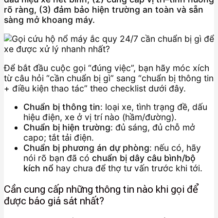
rõ ràng, (3) đảm bảo hiện trường an toàn và sẵn
sàng mở khoang máy.
Để bắt đầu cuộc gọi “đúng việc”, bạn hãy móc xích
từ câu hỏi “cần chuẩn bị gì” sang “chuẩn bị thông tin
+ điều kiện thao tác” theo checklist dưới đây.
Chuẩn bị thông tin
: loại xe, tình trạng đề, dấu
hiệu điện, xe ở vị trí nào (hầm/đường).
Chuẩn bị hiện trường
: đủ sáng, đủ chỗ mở
capo; tắt tải điện.
Chuẩn bị phương án dự phòng
: nếu có, hãy
nói rõ bạn đã có
chuẩn bị dây câu bình/bộ
kích nổ
hay chưa để thợ tư vấn trước khi tới.
Cần cung cấp những thông tin nào khi gọi để
được báo giá sát nhất?