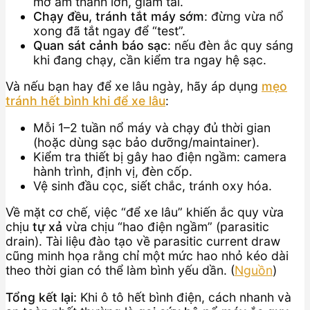
mở âm thanh lớn, giảm tải.
Chạy đều, tránh tắt máy sớm
: đừng vừa nổ
xong đã tắt ngay để “test”.
Quan sát cảnh báo sạc
: nếu đèn ắc quy sáng
khi đang chạy, cần kiểm tra ngay hệ sạc.
Và nếu bạn hay để xe lâu ngày, hãy áp dụng
mẹo
tránh hết bình khi để xe lâu
:
Mỗi 1–2 tuần nổ máy và chạy đủ thời gian
(hoặc dùng sạc bảo dưỡng/maintainer).
Kiểm tra thiết bị gây hao điện ngầm: camera
hành trình, định vị, đèn cốp.
Vệ sinh đầu cọc, siết chắc, tránh oxy hóa.
Về mặt cơ chế, việc “để xe lâu” khiến ắc quy vừa
chịu
tự xả
vừa chịu “hao điện ngầm” (parasitic
drain). Tài liệu đào tạo về parasitic current draw
cũng minh họa rằng chỉ một mức hao nhỏ kéo dài
theo thời gian có thể làm bình yếu dần. (
Nguồn
)
Tổng kết lại:
Khi ô tô hết bình điện, cách nhanh và