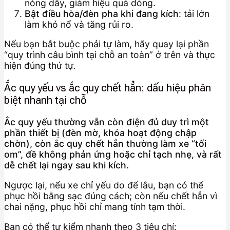
nóng dây, giảm hiệu quả dòng.
Bật điều hòa/đèn pha khi đang kích
: tải lớn
làm khó nổ và tăng rủi ro.
Nếu bạn bắt buộc phải tự làm, hãy quay lại phần
“quy trình câu bình tại chỗ an toàn” ở trên và thực
hiện đúng thứ tự.
Ắc quy yếu vs ắc quy chết hẳn: dấu hiệu phân
biệt nhanh tại chỗ
Ắc quy yếu thường vẫn còn điện đủ duy trì một
phần thiết bị (đèn mờ, khóa hoạt động chập
chờn), còn ắc quy chết hẳn thường làm xe “tối
om”, đề không phản ứng hoặc chỉ tạch nhẹ, và rất
dễ chết lại ngay sau khi kích.
Ngược lại, nếu xe chỉ yếu do để lâu, bạn có thể
phục hồi bằng sạc đúng cách; còn nếu chết hẳn vì
chai nặng, phục hồi chỉ mang tính tạm thời.
Bạn có thể tự kiểm nhanh theo 3 tiêu chí: