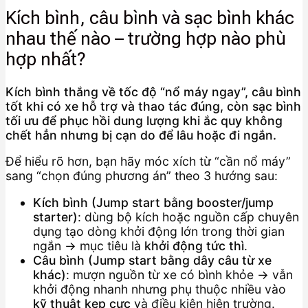
Kích bình, câu bình và sạc bình khác
nhau thế nào – trường hợp nào phù
hợp nhất?
Kích bình thắng về tốc độ “nổ máy ngay”, câu bình
tốt khi có xe hỗ trợ và thao tác đúng, còn sạc bình
tối ưu để phục hồi dung lượng khi ắc quy không
chết hẳn nhưng bị cạn do để lâu hoặc đi ngắn.
Để hiểu rõ hơn, bạn hãy móc xích từ “cần nổ máy”
sang “chọn đúng phương án” theo 3 hướng sau:
Kích bình (Jump start bằng booster/jump
starter)
: dùng bộ kích hoặc nguồn cấp chuyên
dụng tạo dòng khởi động lớn trong thời gian
ngắn → mục tiêu là
khởi động tức thì
.
Câu bình (Jump start bằng dây câu từ xe
khác)
: mượn nguồn từ xe có bình khỏe → vẫn
khởi động nhanh nhưng phụ thuộc nhiều vào
kỹ thuật kẹp cực
và điều kiện hiện trường.