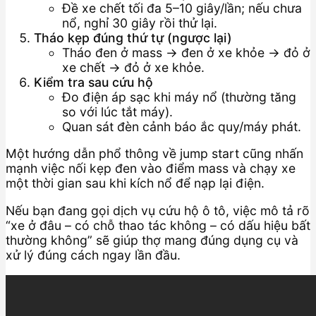
Đề xe chết tối đa 5–10 giây/lần; nếu chưa
nổ, nghỉ 30 giây rồi thử lại.
Tháo kẹp đúng thứ tự (ngược lại)
Tháo đen ở mass → đen ở xe khỏe → đỏ ở
xe chết → đỏ ở xe khỏe.
Kiểm tra sau cứu hộ
Đo điện áp sạc khi máy nổ (thường tăng
so với lúc tắt máy).
Quan sát đèn cảnh báo ắc quy/máy phát.
Một hướng dẫn phổ thông về jump start cũng nhấn
mạnh việc nối kẹp đen vào điểm mass và chạy xe
một thời gian sau khi kích nổ để nạp lại điện.
Nếu bạn đang gọi dịch vụ cứu hộ ô tô, việc mô tả rõ
“xe ở đâu – có chỗ thao tác không – có dấu hiệu bất
thường không” sẽ giúp thợ mang đúng dụng cụ và
xử lý đúng cách ngay lần đầu.