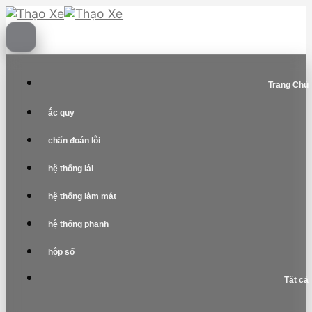
Skip
to
content
Trang Chủ
ắc quy
chẩn đoán lỗi
hệ thống lái
hệ thống làm mát
hệ thống phanh
hộp số
Tất cả