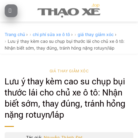
Skip
to
content
Trang chủ
›
chi phí sửa xe ô tô
›
giá thay giảm xóc
›
Lưu ý thay kèm cao su chụp bụi thước lái cho chủ xe ô tô:
Nhận biết sớm, thay đúng, tránh hỏng nặng rotuyn/láp
GIÁ THAY GIẢM XÓC
Lưu ý thay kèm cao su chụp bụi
thước lái cho chủ xe ô tô: Nhận
biết sớm, thay đúng, tránh hỏng
nặng rotuyn/láp
Tác giả:
Nguyễn Thành Đạt