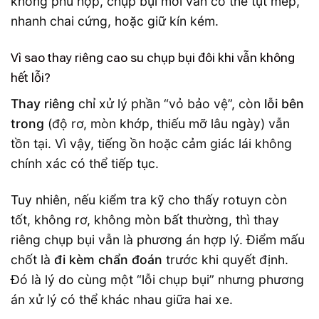
không phù hợp, chụp bụi mới vẫn có thể tụt mép,
nhanh chai cứng, hoặc giữ kín kém.
Vì sao thay riêng cao su chụp bụi đôi khi vẫn không
hết lỗi?
Thay riêng
chỉ xử lý phần “vỏ bảo vệ”, còn
lỗi bên
trong
(độ rơ, mòn khớp, thiếu mỡ lâu ngày) vẫn
tồn tại. Vì vậy, tiếng ồn hoặc cảm giác lái không
chính xác có thể tiếp tục.
Tuy nhiên, nếu kiểm tra kỹ cho thấy rotuyn còn
tốt, không rơ, không mòn bất thường, thì thay
riêng chụp bụi vẫn là phương án hợp lý. Điểm mấu
chốt là
đi kèm chẩn đoán
trước khi quyết định.
Đó là lý do cùng một “lỗi chụp bụi” nhưng phương
án xử lý có thể khác nhau giữa hai xe.