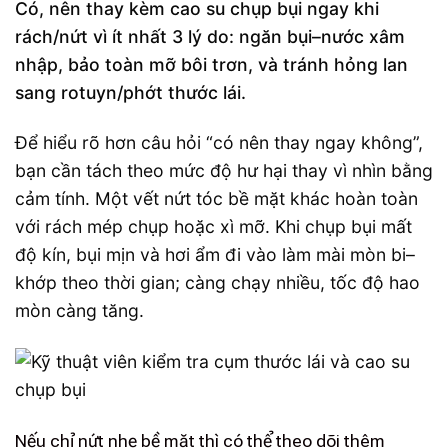
Có, nên thay kèm cao su chụp bụi ngay khi
rách/nứt vì ít nhất 3 lý do: ngăn bụi–nước xâm
nhập, bảo toàn mỡ bôi trơn, và tránh hỏng lan
sang rotuyn/phớt thước lái.
Để hiểu rõ hơn câu hỏi “có nên thay ngay không”,
bạn cần tách theo mức độ hư hại thay vì nhìn bằng
cảm tính. Một vết nứt tóc bề mặt khác hoàn toàn
với rách mép chụp hoặc xì mỡ. Khi chụp bụi mất
độ kín, bụi mịn và hơi ẩm đi vào làm mài mòn bi–
khớp theo thời gian; càng chạy nhiều, tốc độ hao
mòn càng tăng.
Nếu chỉ nứt nhẹ bề mặt thì có thể theo dõi thêm