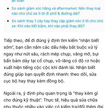
an toàn
So sánh giảm xóc hãng và aftermarket: Nên thay loại
nào cho chủ xe ô tô đi phố & đường dài?
So sánh thay 1 cây hay thay cặp giảm xóc ô tô cho chủ
xe: Khi nào tiết kiệm, khi nào phải thay đôi?
Tiếp theo, để đi đúng ý định tìm kiếm “nhận biết
sớm”, bạn cần nắm các dấu hiệu bắt buộc xử lý
ngay như nứt sâu, rách mép chụp, văng mỡ, bụi
bẩn bám dày tại cổ chụp, vô-lăng có độ rơ hoặc
xuất hiện tiếng cộc cộc khi đánh lái. Nhận biết
đúng giúp bạn quyết định nhanh: theo dõi, sửa
cục bộ hay thay kèm đồng bộ.
Ngoài ra, ý định phụ quan trọng là “thay kèm gì
cho đúng kỹ thuật”. Thực tế, hiệu quả sửa chữa
phụ thuộc nhiều vào việc có kiểm tra/đổi thêm đai