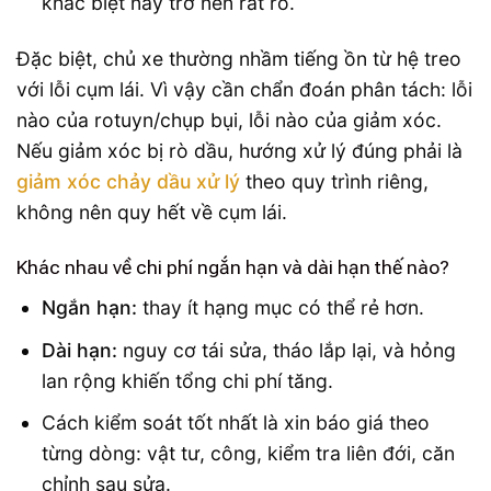
khác biệt này trở nên rất rõ.
Đặc biệt, chủ xe thường nhầm tiếng ồn từ hệ treo
với lỗi cụm lái. Vì vậy cần chẩn đoán phân tách: lỗi
nào của rotuyn/chụp bụi, lỗi nào của giảm xóc.
Nếu giảm xóc bị rò dầu, hướng xử lý đúng phải là
giảm xóc chảy dầu xử lý
theo quy trình riêng,
không nên quy hết về cụm lái.
Khác nhau về chi phí ngắn hạn và dài hạn thế nào?
Ngắn hạn:
thay ít hạng mục có thể rẻ hơn.
Dài hạn:
nguy cơ tái sửa, tháo lắp lại, và hỏng
lan rộng khiến tổng chi phí tăng.
Cách kiểm soát tốt nhất là xin báo giá theo
từng dòng: vật tư, công, kiểm tra liên đới, căn
chỉnh sau sửa.