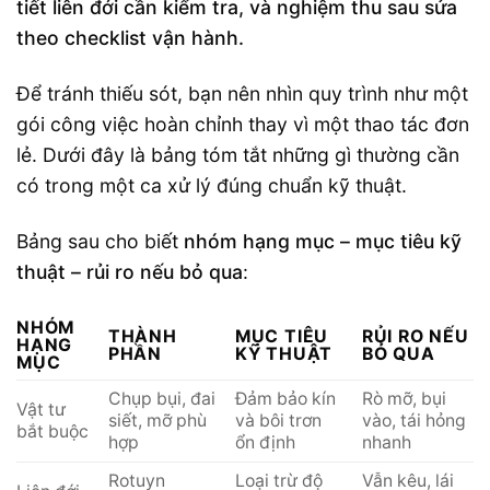
tiết liên đới cần kiểm tra, và nghiệm thu sau sửa
theo checklist vận hành.
Để tránh thiếu sót, bạn nên nhìn quy trình như một
gói công việc hoàn chỉnh thay vì một thao tác đơn
lẻ. Dưới đây là bảng tóm tắt những gì thường cần
có trong một ca xử lý đúng chuẩn kỹ thuật.
Bảng sau cho biết
nhóm hạng mục – mục tiêu kỹ
thuật – rủi ro nếu bỏ qua
:
NHÓM
THÀNH
MỤC TIÊU
RỦI RO NẾU
HẠNG
PHẦN
KỸ THUẬT
BỎ QUA
MỤC
Chụp bụi, đai
Đảm bảo kín
Rò mỡ, bụi
Vật tư
siết, mỡ phù
và bôi trơn
vào, tái hỏng
bắt buộc
hợp
ổn định
nhanh
Rotuyn
Loại trừ độ
Vẫn kêu, lái