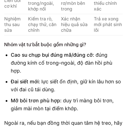
Liên đới
trong/ngoài,
rơ/mòn bên
thiếu chính
cơ khí
khớp nối
trong
xác
Nghiệm
Kiểm tra rò,
Xác nhận
Trả xe xong
thu sau
chạy thử, căn
hiệu quả sửa
mới phát sinh
sửa
chỉnh
chữa
lỗi
Nhóm vật tư bắt buộc gồm những gì?
Cao su chụp bụi đúng mã/đúng cỡ:
đúng
đường kính cổ trong–ngoài, độ đàn hồi phù
hợp.
Đai siết mới:
lực siết ổn định, giữ kín lâu hơn so
với đai cũ tái dùng.
Mỡ bôi trơn phù hợp:
duy trì màng bôi trơn,
giảm mài mòn tại điểm khớp.
Ngoài ra, nếu bạn đồng thời quan tâm hệ treo, hãy