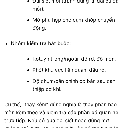
Đai siết mới (tránh dùng lại đai cũ đã
mỏi).
Mỡ phù hợp cho cụm khớp chuyển
động.
Nhóm kiểm tra bắt buộc:
Rotuyn trong/ngoài: độ rơ, độ mòn.
Phớt khu vực liên quan: dấu rò.
Độ chụm/căn chỉnh cơ bản sau can
thiệp cơ khí.
Cụ thể, “thay kèm” đúng nghĩa là thay phần hao
mòn kèm theo và
kiểm tra các phần có quan hệ
trực tiếp
. Nếu bỏ qua đai siết hoặc dùng mỡ