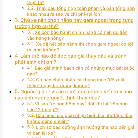
thực tế?
Thay dầu tổng hợp toàn phần và bán tổng hợp
khác nhau ra sao về chi phí–lợi ích?
Chủ xe nên chọn hãng hay gara ngoài trong từng
trường hợp cụ thể?
Xe còn bảo hành chính hãng có nên ưu tiên
vào hãng không?
Xe đã hết bảo hành thì chọn gara ngoài có tối
ưu hơn không?
Làm thế nào để đọc báo giá thay dầu và tránh
phát sinh chi phí?
Báo giá minh bạch cần có những mục bắt buộc
nào?
Có nên chấp nhận các hạng mục “đề xuất
thêm” ngay tại xưởng không?
Ngoài “giá rẻ vs an tâm”, còn những yếu tố vi mô
nào ảnh hưởng quyết định thay dầu?
Vì sao “rẻ hơn hôm nay” đôi khi lại “tốn hơn
sau 12 tháng”?
Dấu hiệu nào giúp nhận biết dầu nhớt/lọc dầu
không đúng chuẩn?
Lịch sử bảo dưỡng ảnh hưởng thế nào đến giá
trị bán lại xe?