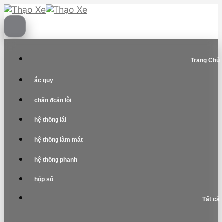
Skip
to
content
Trang Chủ
ắc quy
chẩn đoán lỗi
hệ thống lái
hệ thống làm mát
hệ thống phanh
hộp số
Tất cả