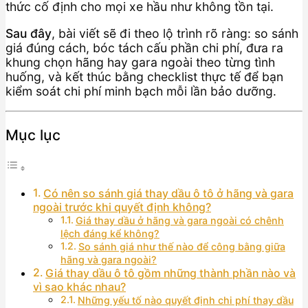
thức cố định cho mọi xe hầu như không tồn tại.
Sau đây
, bài viết sẽ đi theo lộ trình rõ ràng: so sánh
giá đúng cách, bóc tách cấu phần chi phí, đưa ra
khung chọn hãng hay gara ngoài theo từng tình
huống, và kết thúc bằng checklist thực tế để bạn
kiểm soát chi phí minh bạch mỗi lần bảo dưỡng.
Mục lục
Có nên so sánh giá thay dầu ô tô ở hãng và gara
ngoài trước khi quyết định không?
Giá thay dầu ở hãng và gara ngoài có chênh
lệch đáng kể không?
So sánh giá như thế nào để công bằng giữa
hãng và gara ngoài?
Giá thay dầu ô tô gồm những thành phần nào và
vì sao khác nhau?
Những yếu tố nào quyết định chi phí thay dầu