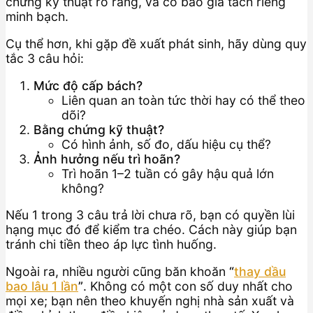
chứng kỹ thuật rõ ràng, và có báo giá tách riêng
minh bạch.
Cụ thể hơn, khi gặp đề xuất phát sinh, hãy dùng quy
tắc 3 câu hỏi:
Mức độ cấp bách?
Liên quan an toàn tức thời hay có thể theo
dõi?
Bằng chứng kỹ thuật?
Có hình ảnh, số đo, dấu hiệu cụ thể?
Ảnh hưởng nếu trì hoãn?
Trì hoãn 1–2 tuần có gây hậu quả lớn
không?
Nếu 1 trong 3 câu trả lời chưa rõ, bạn có quyền lùi
hạng mục đó để kiểm tra chéo. Cách này giúp bạn
tránh chi tiền theo áp lực tình huống.
Ngoài ra, nhiều người cũng băn khoăn
“
thay dầu
bao lâu 1 lần
”
. Không có một con số duy nhất cho
mọi xe; bạn nên theo khuyến nghị nhà sản xuất và