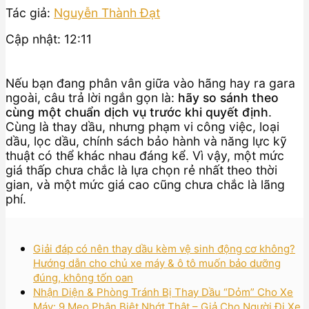
Tác giả:
Nguyễn Thành Đạt
Cập nhật: 12:11
Nếu bạn đang phân vân giữa vào hãng hay ra gara
ngoài, câu trả lời ngắn gọn là:
hãy so sánh theo
cùng một chuẩn dịch vụ trước khi quyết định
.
Cùng là thay dầu, nhưng phạm vi công việc, loại
dầu, lọc dầu, chính sách bảo hành và năng lực kỹ
thuật có thể khác nhau đáng kể. Vì vậy, một mức
giá thấp chưa chắc là lựa chọn rẻ nhất theo thời
gian, và một mức giá cao cũng chưa chắc là lãng
phí.
Giải đáp có nên thay dầu kèm vệ sinh động cơ không?
Hướng dẫn cho chủ xe máy & ô tô muốn bảo dưỡng
đúng, không tốn oan
Nhận Diện & Phòng Tránh Bị Thay Dầu “Dỏm” Cho Xe
Máy: 9 Mẹo Phân Biệt Nhớt Thật – Giả Cho Người Đi Xe