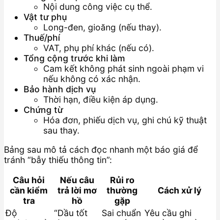
Nội dung công việc cụ thể.
Vật tư phụ
Long-đen, gioăng (nếu thay).
Thuế/phí
VAT, phụ phí khác (nếu có).
Tổng cộng trước khi làm
Cam kết không phát sinh ngoài phạm vi
nếu không có xác nhận.
Bảo hành dịch vụ
Thời hạn, điều kiện áp dụng.
Chứng từ
Hóa đơn, phiếu dịch vụ, ghi chú kỹ thuật
sau thay.
Bảng sau mô tả cách đọc nhanh một báo giá để
tránh “bẫy thiếu thông tin”:
Câu hỏi
Nếu câu
Rủi ro
cần kiểm
trả lời mơ
thường
Cách xử lý
tra
hồ
gặp
Độ
“Dầu tốt
Sai chuẩn
Yêu cầu ghi