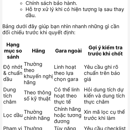
Chính sách bảo hành.
Hỗ trợ xử lý khi có hiện tượng lạ sau thay
dầu.
Bảng dưới đây giúp bạn nhìn nhanh những gì cần
đối chiếu trước khi quyết định:
Hạng
Gợi ý kiểm tra
mục so
Hãng
Gara ngoài
trước khi chốt
sánh
Thường
Độ nhớt
Linh hoạt
Yêu cầu ghi rõ
theo
& chuẩn
theo lựa
chuẩn trên báo
khuyến nghị
dầu
chọn gara
giá
hãng
Dung
Có thể linh
Hỏi dung tích dự
Theo thông
tích
hoạt theo
kiến và dung tích
số kỹ thuật
châm
thực tế
thực châm
Chính hãng
Thường
Xin mã lọc cụ thể
Lọc dầu
hoặc tương
chính hãng
trước khi làm
đương
Phạm vi
Thường
Tùy năng
Yêu cầu checklist