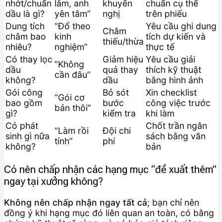
nhớt/chuẩn
lắm, anh
khuyến
chuẩn cụ thể
dầu là gì?
yên tâm”
nghị
trên phiếu
Dung tích
“Đổ theo
Yêu cầu ghi dung
Châm
châm bao
kinh
tích dự kiến và
thiếu/thừa
nhiêu?
nghiệm”
thực tế
Có thay lọc
Giảm hiệu
Yêu cầu giải
“Không
dầu
quả thay
thích kỹ thuật
cần đâu”
không?
dầu
bằng hình ảnh
Gói công
Bỏ sót
Xin checklist
“Gói cơ
bao gồm
bước
công việc trước
bản thôi”
gì?
kiểm tra
khi làm
Có phát
Chốt trần ngân
“Làm rồi
Đội chi
sinh gì nữa
sách bằng văn
tính”
phí
không?
bản
Có nên chấp nhận các hạng mục “đề xuất thêm”
ngay tại xưởng không?
Không nên chấp nhận ngay tất cả
; bạn chỉ nên
đồng ý khi hạng mục đó liên quan an toàn, có bằng