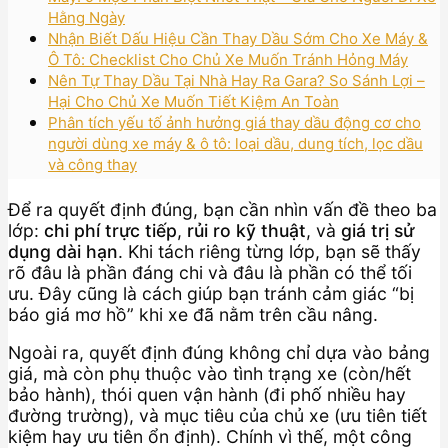
Hằng Ngày
Nhận Biết Dấu Hiệu Cần Thay Dầu Sớm Cho Xe Máy &
Ô Tô: Checklist Cho Chủ Xe Muốn Tránh Hỏng Máy
Nên Tự Thay Dầu Tại Nhà Hay Ra Gara? So Sánh Lợi –
Hại Cho Chủ Xe Muốn Tiết Kiệm An Toàn
Phân tích yếu tố ảnh hưởng giá thay dầu động cơ cho
người dùng xe máy & ô tô: loại dầu, dung tích, lọc dầu
và công thay
Để ra quyết định đúng, bạn cần nhìn vấn đề theo ba
lớp:
chi phí trực tiếp
,
rủi ro kỹ thuật
, và
giá trị sử
dụng dài hạn
. Khi tách riêng từng lớp, bạn sẽ thấy
rõ đâu là phần đáng chi và đâu là phần có thể tối
ưu. Đây cũng là cách giúp bạn tránh cảm giác “bị
báo giá mơ hồ” khi xe đã nằm trên cầu nâng.
Ngoài ra, quyết định đúng không chỉ dựa vào bảng
giá, mà còn phụ thuộc vào tình trạng xe (còn/hết
bảo hành), thói quen vận hành (đi phố nhiều hay
đường trường), và mục tiêu của chủ xe (ưu tiên tiết
kiệm hay ưu tiên ổn định). Chính vì thế, một công