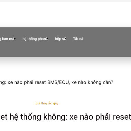
g làm mát
hệ thống phanh
hộp số
Tất cả
ông: xe nào phải reset BMS/ECU, xe nào không cần?
giá thay ắc quy
eset hệ thống không: xe nào phải re