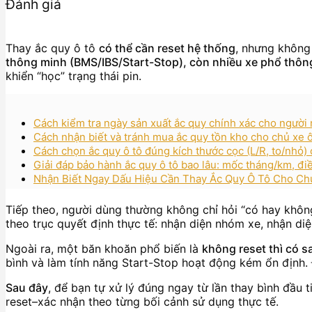
Đánh giá
Thay ắc quy ô tô
có thể cần reset hệ thống
, nhưng không 
thông minh (BMS/IBS/Start-Stop), còn nhiều xe phổ thôn
khiển “học” trạng thái pin.
Cách kiểm tra ngày sản xuất ắc quy chính xác cho người 
Cách nhận biết và tránh mua ắc quy tồn kho cho chủ xe ô 
Cách chọn ắc quy ô tô đúng kích thước cọc (L/R, to/nhỏ)
Giải đáp bảo hành ắc quy ô tô bao lâu: mốc tháng/km, đi
Nhận Biết Ngay Dấu Hiệu Cần Thay Ắc Quy Ô Tô Cho Ch
Tiếp theo, người dùng thường không chỉ hỏi “có hay khô
theo trục quyết định thực tế: nhận diện nhóm xe, nhận diện
Ngoài ra, một băn khoăn phổ biến là
không reset thì có 
bình và làm tính năng Start-Stop hoạt động kém ổn định. 
Sau đây
, để bạn tự xử lý đúng ngay từ lần thay bình đầu ti
reset–xác nhận theo từng bối cảnh sử dụng thực tế.