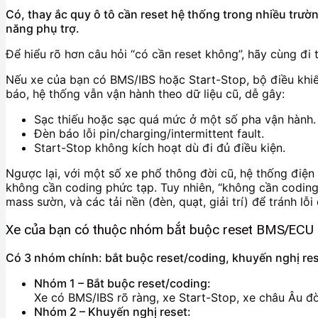
Có, thay ắc quy ô tô cần reset hệ thống trong nhiều trường
năng phụ trợ.
Để hiểu rõ hơn câu hỏi “có cần reset không”, hãy cùng đi t
Nếu xe của bạn có BMS/IBS hoặc Start-Stop, bộ điều khiển 
báo, hệ thống vẫn vận hành theo dữ liệu cũ, dễ gây:
Sạc thiếu hoặc sạc quá mức ở một số pha vận hành.
Đèn báo lỗi pin/charging/intermittent fault.
Start-Stop không kích hoạt dù đi đủ điều kiện.
Ngược lại, với một số xe phổ thông đời cũ, hệ thống điện
không cần coding phức tạp. Tuy nhiên, “không cần coding”
mass sườn, và các tải nền (đèn, quạt, giải trí) để tránh lỗi
Xe của bạn có thuộc nhóm bắt buộc reset BMS/ECU
Có 3 nhóm chính: bắt buộc reset/coding, khuyến nghị res
Nhóm 1 – Bắt buộc reset/coding:
Xe có BMS/IBS rõ ràng, xe Start-Stop, xe châu Âu đờ
Nhóm 2 – Khuyến nghị reset: