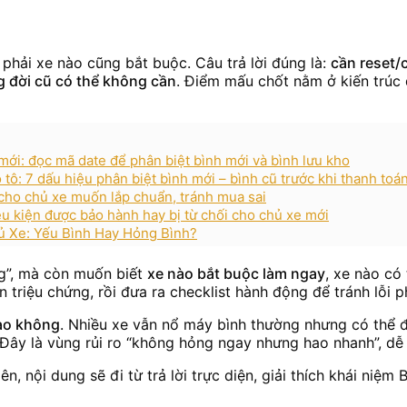
phải xe nào cũng bắt buộc. Câu trả lời đúng là:
cần reset/
g đời cũ có thể không cần
. Điểm mấu chốt nằm ở kiến trúc 
mới: đọc mã date để phân biệt bình mới và bình lưu kho
tô: 7 dấu hiệu phân biệt bình mới – bình cũ trước khi thanh toá
 cho chủ xe muốn lắp chuẩn, tránh mua sai
ều kiện được bảo hành hay bị từ chối cho chủ xe mới
ủ Xe: Yếu Bình Hay Hỏng Bình?
ng”, mà còn muốn biết
xe nào bắt buộc làm ngay
, xe nào có 
 triệu chứng, rồi đưa ra checklist hành động để tránh lỗi p
sao không
. Nhiều xe vẫn nổ máy bình thường nhưng có thể đa
Đây là vùng rủi ro “không hỏng ngay nhưng hao nhanh”, dễ 
ên, nội dung sẽ đi từ trả lời trực diện, giải thích khái niệ