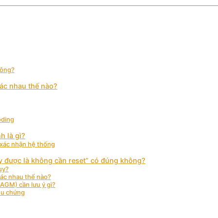
hông?
hác nhau thế nào?
oding
h là gì?
– xác nhận hệ thống
y được là không cần reset” có đúng không?
uy?
hác nhau thế nào?
 AGM) cần lưu ý gì?
iệu chứng