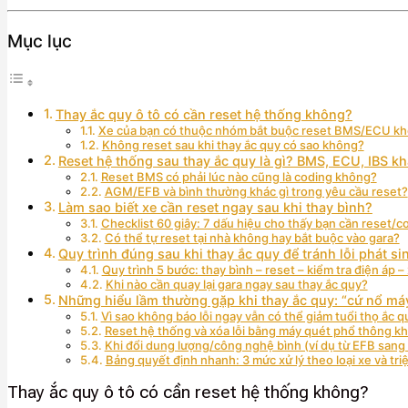
Mục lục
Thay ắc quy ô tô có cần reset hệ thống không?
Xe của bạn có thuộc nhóm bắt buộc reset BMS/ECU k
Không reset sau khi thay ắc quy có sao không?
Reset hệ thống sau thay ắc quy là gì? BMS, ECU, IBS k
Reset BMS có phải lúc nào cũng là coding không?
AGM/EFB và bình thường khác gì trong yêu cầu reset?
Làm sao biết xe cần reset ngay sau khi thay bình?
Checklist 60 giây: 7 dấu hiệu cho thấy bạn cần reset/c
Có thể tự reset tại nhà không hay bắt buộc vào gara?
Quy trình đúng sau khi thay ắc quy để tránh lỗi phát sin
Quy trình 5 bước: thay bình – reset – kiểm tra điện áp 
Khi nào cần quay lại gara ngay sau thay ắc quy?
Những hiểu lầm thường gặp khi thay ắc quy: “cứ nổ má
Vì sao không báo lỗi ngay vẫn có thể giảm tuổi thọ ắc q
Reset hệ thống và xóa lỗi bằng máy quét phổ thông k
Khi đổi dung lượng/công nghệ bình (ví dụ từ EFB sang
Bảng quyết định nhanh: 3 mức xử lý theo loại xe và tr
Thay ắc quy ô tô có cần reset hệ thống không?