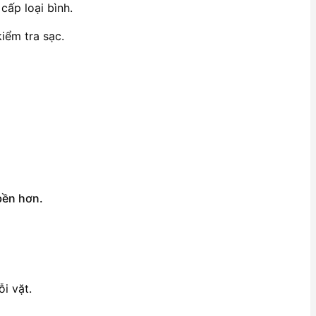
cấp loại bình.
iểm tra sạc.
bền hơn.
i vặt.