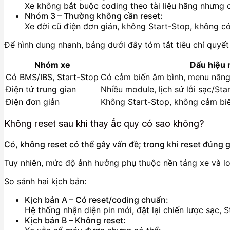
Xe không bắt buộc coding theo tài liệu hãng nhưng có
Nhóm 3 – Thường không cần reset:
Xe đời cũ điện đơn giản, không Start-Stop, không c
Để hình dung nhanh, bảng dưới đây tóm tắt tiêu chí quyết
Nhóm xe
Dấu hiệu 
Có BMS/IBS, Start-Stop
Có cảm biến âm bình, menu năng
Điện tử trung gian
Nhiều module, lịch sử lỗi sạc/Sta
Điện đơn giản
Không Start-Stop, không cảm bi
Không reset sau khi thay ắc quy có sao không?
Có, không reset có thể gây vấn đề; trong khi reset đúng 
Tuy nhiên, mức độ ảnh hưởng phụ thuộc nền tảng xe và loạ
So sánh hai kịch bản:
Kịch bản A – Có reset/coding chuẩn:
Hệ thống nhận diện pin mới, đặt lại chiến lược sạc,
Kịch bản B – Không reset: