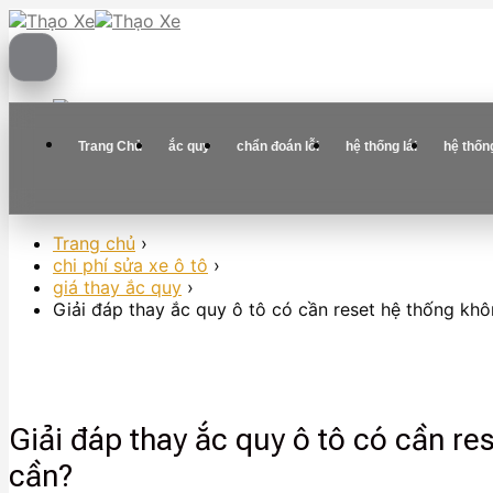
Skip
to
content
Trang Chủ
ắc quy
chẩn đoán lỗi
hệ thống lái
hệ thốn
Trang chủ
›
chi phí sửa xe ô tô
›
giá thay ắc quy
›
Giải đáp thay ắc quy ô tô có cần reset hệ thống kh
Giải đáp thay ắc quy ô tô có cần r
cần?