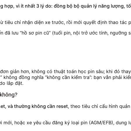
 hợp, vì ít nhất 3 lý do: đồng bộ bộ quản lý năng lượng, tối
ừ tiêu chí nhận diện xe trước, rồi mới quyết định thao tác 
đã lưu “hồ sơ pin cũ” (tuổi pin, nội trở ước tính, ngưỡng 
 đơn giản hơn, không có thuật toán học pin sâu; khi đó th
 không đồng nghĩa “không cần kiểm tra”: bạn vẫn phải kiểm 
 do lắp đặt.
 không?
et, và thường không cần reset
, theo tiêu chí cấu hình quản
i mới, hoặc xe yêu cầu đăng ký loại pin (AGM/EFB), dung l