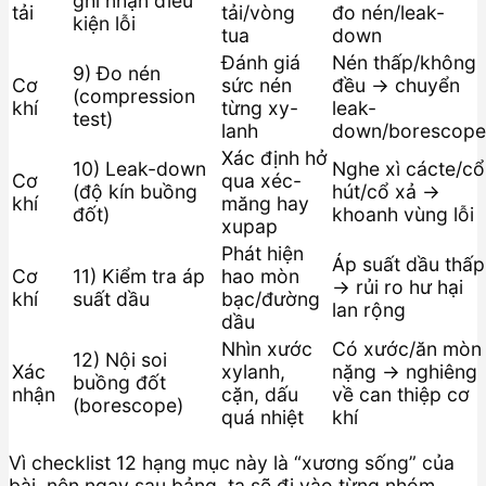
ghi nhận điều
tải
tải/vòng
đo nén/leak-
kiện lỗi
tua
down
Đánh giá
Nén thấp/không
9) Đo nén
Cơ
sức nén
đều → chuyển
(compression
khí
từng xy-
leak-
test)
lanh
down/borescope
Xác định hở
10) Leak-down
Nghe xì cácte/cổ
Cơ
qua xéc-
(độ kín buồng
hút/cổ xả →
khí
măng hay
đốt)
khoanh vùng lỗi
xupap
Phát hiện
Áp suất dầu thấp
Cơ
11) Kiểm tra áp
hao mòn
→ rủi ro hư hại
khí
suất dầu
bạc/đường
lan rộng
dầu
Nhìn xước
Có xước/ăn mòn
12) Nội soi
Xác
xylanh,
nặng → nghiêng
buồng đốt
nhận
cặn, dấu
về can thiệp cơ
(borescope)
quá nhiệt
khí
Vì checklist 12 hạng mục này là “xương sống” của
bài, nên ngay sau bảng, ta sẽ đi vào từng nhóm