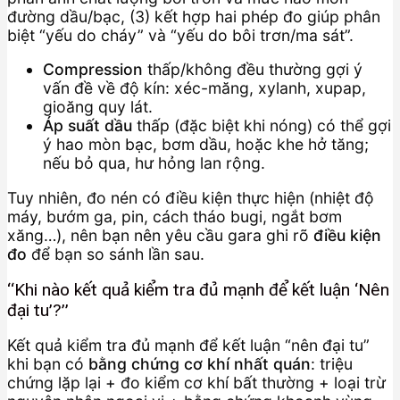
đường dầu/bạc, (3) kết hợp hai phép đo giúp phân
biệt “yếu do cháy” và “yếu do bôi trơn/ma sát”.
Compression
thấp/không đều thường gợi ý
vấn đề về độ kín: xéc-măng, xylanh, xupap,
gioăng quy lát.
Áp suất dầu
thấp (đặc biệt khi nóng) có thể gợi
ý hao mòn bạc, bơm dầu, hoặc khe hở tăng;
nếu bỏ qua, hư hỏng lan rộng.
Tuy nhiên, đo nén có điều kiện thực hiện (nhiệt độ
máy, bướm ga, pin, cách tháo bugi, ngắt bơm
xăng…), nên bạn nên yêu cầu gara ghi rõ
điều kiện
đo
để bạn so sánh lần sau.
“Khi nào kết quả kiểm tra đủ mạnh để kết luận ‘Nên
đại tu’?”
Kết quả kiểm tra đủ mạnh để kết luận “nên đại tu”
khi bạn có
bằng chứng cơ khí nhất quán
: triệu
chứng lặp lại + đo kiểm cơ khí bất thường + loại trừ