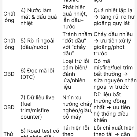
Phát hiện
4) Nước làm
Quá nhiệt lặp lại
Chất
quá nhiệt,
mát & dấu quá
→ tăng rủi ro hư
lỏng
lẫn dầu–
nhiệt
gioăng quy lát
nước
Tránh nhầm
Chảy dầu nhiều
Chất
5) Rò rỉ ngoài
“đốt dầu”
→ ưu tiên xử lý
lỏng
(dầu/nước)
với “chảy
gioăng/phớt
dầu”
trước
Loại trừ lỗi
Có mã
cảm biến/
misfire/fuel trim
6) Đọc mã lỗi
OBD
đánh
bất thường →
(DTC)
lửa/nhiên
sửa nguyên nhân
liệu
ngoại vi trước
Dữ liệu bất
7) Dữ liệu live
Nhìn xu
thường đồng
(fuel
hướng cháy
OBD
nhất → ưu tiên
trim/misfire
nghèo/giàu,
hệ thống điều
counter)
bỏ máy
khiển
Tái hiện lỗi
Lỗi chỉ xuất hiện
8) Road test có
Thử
theo
theo tải → cần