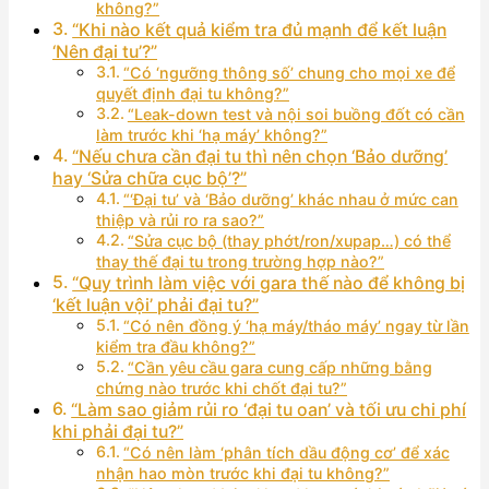
không?”
“Khi nào kết quả kiểm tra đủ mạnh để kết luận
‘Nên đại tu’?”
“Có ‘ngưỡng thông số’ chung cho mọi xe để
quyết định đại tu không?”
“Leak-down test và nội soi buồng đốt có cần
làm trước khi ‘hạ máy’ không?”
“Nếu chưa cần đại tu thì nên chọn ‘Bảo dưỡng’
hay ‘Sửa chữa cục bộ’?”
“‘Đại tu’ và ‘Bảo dưỡng’ khác nhau ở mức can
thiệp và rủi ro ra sao?”
“Sửa cục bộ (thay phớt/ron/xupap…) có thể
thay thế đại tu trong trường hợp nào?”
“Quy trình làm việc với gara thế nào để không bị
‘kết luận vội’ phải đại tu?”
“Có nên đồng ý ‘hạ máy/tháo máy’ ngay từ lần
kiểm tra đầu không?”
“Cần yêu cầu gara cung cấp những bằng
chứng nào trước khi chốt đại tu?”
“Làm sao giảm rủi ro ‘đại tu oan’ và tối ưu chi phí
khi phải đại tu?”
“Có nên làm ‘phân tích dầu động cơ’ để xác
nhận hao mòn trước khi đại tu không?”