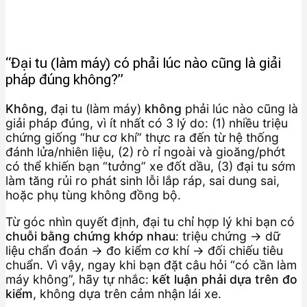
“Đại tu (làm máy) có phải lúc nào cũng là giải
pháp đúng không?”
Không
, đại tu (làm máy)
không
phải lúc nào cũng là
giải pháp đúng, vì ít nhất có 3 lý do: (1) nhiều triệu
chứng giống “hư cơ khí” thực ra đến từ hệ thống
đánh lửa/nhiên liệu, (2) rò rỉ ngoài và gioăng/phớt
có thể khiến bạn “tưởng” xe đốt dầu, (3) đại tu sớm
làm tăng rủi ro phát sinh lỗi lắp ráp, sai dung sai,
hoặc phụ tùng không đồng bộ.
Từ góc nhìn quyết định, đại tu chỉ hợp lý khi bạn có
chuỗi bằng chứng khớp nhau
: triệu chứng → dữ
liệu chẩn đoán → đo kiểm cơ khí → đối chiếu tiêu
chuẩn. Vì vậy, ngay khi bạn đặt câu hỏi “có cần làm
máy không”, hãy tự nhắc:
kết luận phải dựa trên đo
kiểm
, không dựa trên cảm nhận lái xe.