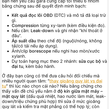
Bạn nên yêu cầu gara cung cấp tối thiểu 6 nhóm
bằng chứng sau để quyết định minh bạch:
Kết quả đọc lỗi OBD
(DTC) và mô tả đã loại trừ
gì.
Compression
từng xy-lanh (kèm điều kiện đo).
Nếu cần:
Leak-down
và ghi nhận “khí thoát ở
đâu”.
Áp suất dầu
theo chế độ (nguội/nóng, không
tải/có tải nếu áp dụng).
Ảnh/clip
borescope
nếu nghi hao mòn/xước
xylanh.
Dự toán hạng mục theo 2 nhánh:
sửa cục bộ
và
đại tu
, kèm bảo hành.
Ở đây bạn cũng có thể đưa câu hỏi đối chiếu mà
nhiều người quan tâm:
“
thay gioăng quy lát vs đại
tu
”
thì lúc nào chọn cái nào? Nếu bằng chứng cho
thấy vấn đề chủ yếu nằm ở
độ kín giữa mặt máy –
mặt quy lát
(dấu quá nhiệt, hao nước làm mát, leak-
down/triệu chứng phù hợp) thì sửa ở mức gioăng
quy lát và kiểm tra mặt phẳng có thể hợp lý; còn