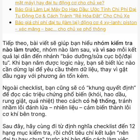
mặt máy) hay đại tu động cơ cho chủ xe?
Báo Giá Làm Lại Máy Do Hao Dầu: Ước Tính Chi Phí Đại
Tu Động Cơ & Cách Tránh “Rẻ Hóa Đắt” Cho Chủ Xe
Báo giá chi phí đại tu (làm lại) động cơ 4 xy-lanh: piston
– xéc măng – bạc… cho chủ xe phổ thông
Tiếp theo, bài viết sẽ giúp bạn hiểu
nhóm kiểm tra
nào làm trước
, nhóm nào làm sau, và
vì sao
mỗi kết
quả lại dẫn đến nhánh “bảo dưỡng/sửa cục bộ/đại
tu”. Khi bạn nắm được logic này, bạn sẽ biết lúc nào
cần dừng lại để yêu cầu thêm dữ liệu, thay vì gật
đầu ngay với phương án tốn kém.
Ngoài checklist, bạn cũng sẽ có “khung quyết định”
để đọc các triệu chứng phổ biến (khói, hao dầu,
rung giật, quá nhiệt) theo cách
có hệ thống
, tránh
nhầm lỗi đánh lửa – nhiên liệu – cảm biến thành lỗi
cơ khí bên trong.
Sau đây, hãy cùng đi từ định nghĩa checklist đến 12
hạng mục kiểm tra, rồi chốt tiêu chí kết luận “nên
đại tu hay chưa” trước khi bàn đến cách làm việc