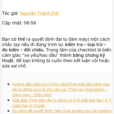
Tác giả:
Nguyễn Thành Đạt
Cập nhật: 06:56
Bạn
có thể
ra quyết định đại tu (làm máy) một cách
chắc tay nếu đi đúng trình tự:
kiểm tra – loại trừ –
đo kiểm – đối chiếu
. Trọng tâm của checklist là biến
cảm giác “xe yếu/hao dầu” thành
bằng chứng kỹ
thuật
, để bạn không bị cuốn theo kết luận vội hoặc
sửa sai chỗ.
Hướng dẫn kiểm tra Chính sách/Cam kết bảo hành sau
đại tu động cơ ô tô cho chủ xe: Thời hạn (tháng/km) –
Hạng mục – Điều kiện
Giải đáp: Thời gian đại tu động cơ ô tô mất bao lâu? 5–7
ngày hay 2–3 tuần
So sánh để quyết định: Nên thay gioăng quy lát (gioăng