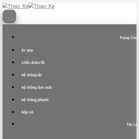
Skip
to
content
Trang Chủ
ắc quy
chẩn đoán lỗi
hệ thống lái
hệ thống làm mát
hệ thống phanh
hộp số
Tất cả