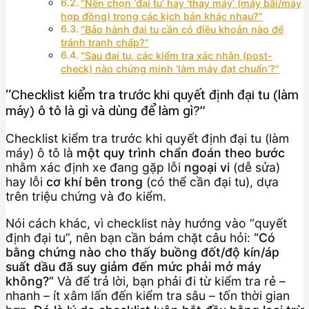
“Nên chọn ‘đại tu’ hay ‘thay máy’ (máy bãi/máy
hợp đồng) trong các kịch bản khác nhau?”
“Bảo hành đại tu cần có điều khoản nào để
tránh tranh chấp?”
“Sau đại tu, các kiểm tra xác nhận (post-
check) nào chứng minh ‘làm máy đạt chuẩn’?”
“Checklist kiểm tra trước khi quyết định đại tu (làm
máy) ô tô là gì và dùng để làm gì?”
Checklist kiểm tra trước khi quyết định đại tu (làm
máy) ô tô là
một quy trình chẩn đoán theo bước
nhằm xác định xe đang gặp lỗi
ngoại vi
(dễ sửa)
hay lỗi
cơ khí bên trong
(có thể cần đại tu), dựa
trên triệu chứng và đo kiểm.
Nói cách khác, vì checklist này hướng vào “quyết
định đại tu”, nên bạn cần bám chặt câu hỏi:
“Có
bằng chứng nào cho thấy buồng đốt/độ kín/áp
suất dầu đã suy giảm đến mức phải mở máy
không?”
Và để trả lời, bạn phải đi từ kiểm tra rẻ –
nhanh – ít xâm lấn đến kiểm tra sâu – tốn thời gian