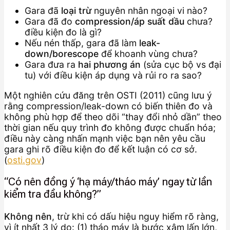
Gara đã
loại trừ
nguyên nhân ngoại vi nào?
Gara đã đo
compression/áp suất dầu
chưa?
điều kiện đo là gì?
Nếu nén thấp, gara đã làm
leak-
down/borescope
để khoanh vùng chưa?
Gara đưa ra
hai phương án
(sửa cục bộ vs đại
tu) với điều kiện áp dụng và rủi ro ra sao?
Một nghiên cứu đăng trên OSTI (2011) cũng lưu ý
rằng compression/leak-down có biến thiên đo và
không phù hợp để theo dõi “thay đổi nhỏ dần” theo
thời gian nếu quy trình đo không được chuẩn hóa;
điều này càng nhấn mạnh việc bạn nên yêu cầu
gara ghi rõ điều kiện đo để kết luận có cơ sở.
(
osti.gov
)
“Có nên đồng ý ‘hạ máy/tháo máy’ ngay từ lần
kiểm tra đầu không?”
Không nên
, trừ khi có dấu hiệu nguy hiểm rõ ràng,
vì ít nhất 3 lý do: (1) tháo máy là bước xâm lấn lớn,