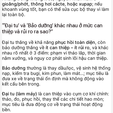
gioăng/phớt, thông hơi cácte, hoặc xupap
; nếu
khoanh vùng tốt, bạn có thể sửa cục bộ thay vì làm
lại toàn bộ.
“‘Đại tu’ và ‘Bảo dưỡng’ khác nhau ở mức can
thiệp và rủi ro ra sao?”
Đại tu thắng về khả năng
phục hồi toàn diện
, còn
bảo dưỡng thắng về
ít can thiệp – ít rủi ro
, và khác
nhau rõ nhất ở 3 điểm: phạm vi tháo lắp, thời gian
nằm xưởng, và nguy cơ phát sinh lỗi hậu can thiệp.
Bảo dưỡng
thường là thay dầu/lọc, vệ sinh hệ thống
nạp, kiểm tra bugi, kim phun, làm mát…; mục tiêu là
đưa xe về trạng thái ổn định mà không động vào
kết cấu bên trong.
Đại tu (làm máy)
là can thiệp vào cụm cơ khí chính:
tháo, đo, phục hồi, thay thế các chi tiết hao mòn;
mục tiêu là đưa động cơ về trạng thái hoạt động
bền.