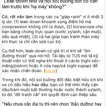
“Leak-down test và nội soi buồng đốt có cần
làm trước khi ‘hạ máy’ không?”
Có, rất nên làm
trong các ca “giáp ranh” vì ít nhất 3
lý do: (1) leak-down khoanh vùng điểm hở mà
compression không chỉ ra được, (2) borescope cho
bạn bằng chứng trực quan (xước xylanh, cặn muội,
dấu quá nhiệt), (3) cả hai giúp bạn tránh tháo máy
khi thực ra chỉ cần sửa cục bộ.
Cụ thể hơn, leak-down có giá trị vì khí sẽ “tìm
đường thoát” qua nơi hở. Tài liệu từ TUS mô tả kỹ
thuật viên có thể nghe khí thoát ở cácte (nghi xéc-
măng/piston) hoặc ở cửa nạp/xả (nghi xupap) để
xác nhận chẩn đoán. (
tus.ie
)
Trong khi đó, nội soi buồng đốt đặc biệt hữu ích khi
xe có dấu hiệu
hao dầu
: bạn có thể nhìn thấy cặn
dầu/bám muội bất thường hoặc xước thành xylanh,
từ đó “đỡ tranh cãi” khi quyết định can thiệp sâu.
“Nếu chưa cần đại tu thì nên chọn ‘Bảo dưỡng’ hay