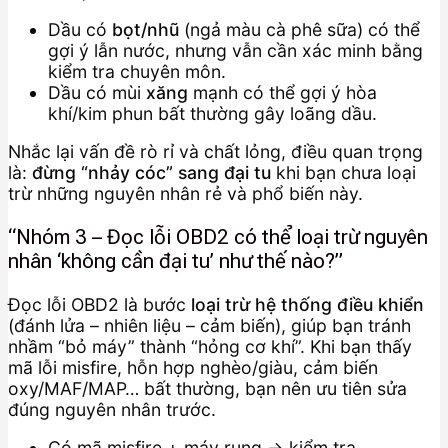
Dầu có
bọt/nhũ
(ngả màu cà phê sữa) có thể
gợi ý lẫn nước, nhưng vẫn cần xác minh bằng
kiểm tra chuyên môn.
Dầu có mùi
xăng
mạnh có thể gợi ý hòa
khí/kim phun bất thường gây loãng dầu.
Nhắc lại vấn đề rò rỉ và chất lỏng, điều quan trọng
là:
đừng “nhảy cóc” sang đại tu
khi bạn chưa loại
trừ những nguyên nhân rẻ và phổ biến này.
“Nhóm 3 – Đọc lỗi OBD2 có thể loại trừ nguyên
nhân ‘không cần đại tu’ như thế nào?”
Đọc lỗi OBD2 là bước
loại trừ hệ thống điều khiển
(đánh lửa – nhiên liệu – cảm biến), giúp bạn tránh
nhầm “bỏ máy” thành “hỏng cơ khí”. Khi bạn thấy
mã lỗi misfire, hỗn hợp nghèo/giàu, cảm biến
oxy/MAF/MAP… bất thường, bạn nên ưu tiên sửa
đúng nguyên nhân trước.
Có mã misfire + máy rung → kiểm tra