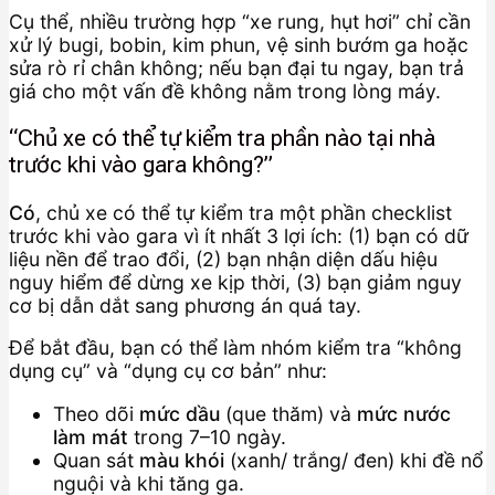
Cụ thể, nhiều trường hợp “xe rung, hụt hơi” chỉ cần
xử lý bugi, bobin, kim phun, vệ sinh bướm ga hoặc
sửa rò rỉ chân không; nếu bạn đại tu ngay, bạn trả
giá cho một vấn đề không nằm trong lòng máy.
“Chủ xe có thể tự kiểm tra phần nào tại nhà
trước khi vào gara không?”
Có
, chủ xe có thể tự kiểm tra một phần checklist
trước khi vào gara vì ít nhất 3 lợi ích: (1) bạn có dữ
liệu nền để trao đổi, (2) bạn nhận diện dấu hiệu
nguy hiểm để dừng xe kịp thời, (3) bạn giảm nguy
cơ bị dẫn dắt sang phương án quá tay.
Để bắt đầu, bạn có thể làm nhóm kiểm tra “không
dụng cụ” và “dụng cụ cơ bản” như:
Theo dõi
mức dầu
(que thăm) và
mức nước
làm mát
trong 7–10 ngày.
Quan sát
màu khói
(xanh/ trắng/ đen) khi đề nổ
nguội và khi tăng ga.