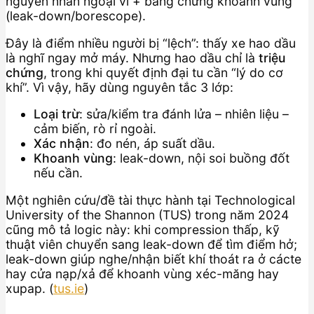
nguyên nhân ngoại vi + bằng chứng khoanh vùng
(leak-down/borescope).
Đây là điểm nhiều người bị “lệch”: thấy xe hao dầu
là nghĩ ngay mở máy. Nhưng hao dầu chỉ là
triệu
chứng
, trong khi quyết định đại tu cần “lý do cơ
khí”. Vì vậy, hãy dùng nguyên tắc 3 lớp:
Loại trừ
: sửa/kiểm tra đánh lửa – nhiên liệu –
cảm biến, rò rỉ ngoài.
Xác nhận
: đo nén, áp suất dầu.
Khoanh vùng
: leak-down, nội soi buồng đốt
nếu cần.
Một nghiên cứu/đề tài thực hành tại Technological
University of the Shannon (TUS) trong năm 2024
cũng mô tả logic này: khi compression thấp, kỹ
thuật viên chuyển sang leak-down để tìm điểm hở;
leak-down giúp nghe/nhận biết khí thoát ra ở cácte
hay cửa nạp/xả để khoanh vùng xéc-măng hay
xupap. (
tus.ie
)