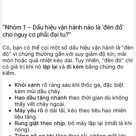
“Nhóm 1 – Dấu hiệu vận hành nào là ‘đèn đỏ’
cho nguy cơ phải đại tu?”
Có, bạn có thể coi một số dấu hiệu vận hành là “đèn
đỏ” vì chúng thường gắn với suy giảm độ kín, mài
mòn hoặc quá nhiệt kéo dài. Tuy nhiên, “đèn đỏ” chỉ
có giá trị khi nó
lặp lại
và
đi kèm
bằng chứng đo
kiểm.
Khói xanh
rõ ràng sau khi thốc ga, đặc biệt
kèm mùi dầu cháy.
Hao dầu tăng nhanh
theo thời gian dù không
thấy vết chảy ngoài.
Máy yếu rõ
ở dải tải, kéo theo tiêu hao nhiên
liệu tăng.
Rung giật theo nhịp
, bỏ máy lặp lại (nhất là khi
nóng).
Tiếng gõ cơ khí
tăng theo tải, không mất khi