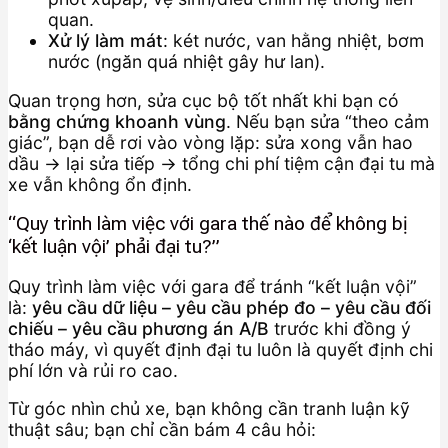
quan.
Xử lý làm mát
: két nước, van hằng nhiệt, bơm
nước (ngăn quá nhiệt gây hư lan).
Quan trọng hơn, sửa cục bộ tốt nhất khi bạn có
bằng chứng khoanh vùng
. Nếu bạn sửa “theo cảm
giác”, bạn dễ rơi vào vòng lặp: sửa xong vẫn hao
dầu → lại sửa tiếp → tổng chi phí tiệm cận đại tu mà
xe vẫn không ổn định.
“Quy trình làm việc với gara thế nào để không bị
‘kết luận vội’ phải đại tu?”
Quy trình làm việc với gara để tránh “kết luận vội”
là:
yêu cầu dữ liệu – yêu cầu phép đo – yêu cầu đối
chiếu – yêu cầu phương án A/B
trước khi đồng ý
tháo máy, vì quyết định đại tu luôn là quyết định chi
phí lớn và rủi ro cao.
Từ góc nhìn chủ xe, bạn không cần tranh luận kỹ
thuật sâu; bạn chỉ cần bám 4 câu hỏi: