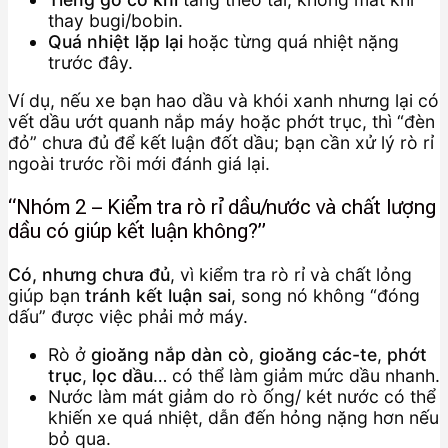
thay bugi/bobin.
Quá nhiệt lặp lại
hoặc từng quá nhiệt nặng
trước đây.
Ví dụ, nếu xe bạn hao dầu và khói xanh nhưng lại có
vết dầu ướt quanh nắp máy hoặc phớt trục, thì “đèn
đỏ” chưa đủ để kết luận đốt dầu; bạn cần xử lý rò rỉ
ngoài trước rồi mới đánh giá lại.
“Nhóm 2 – Kiểm tra rò rỉ dầu/nước và chất lượng
dầu có giúp kết luận không?”
Có, nhưng chưa đủ
, vì kiểm tra rò rỉ và chất lỏng
giúp bạn
tránh kết luận sai
, song nó không “đóng
dấu” được việc phải mở máy.
Rò ở
gioăng nắp dàn cò
,
gioăng các-te
,
phớt
trục
,
lọc dầu
… có thể làm giảm mức dầu nhanh.
Nước làm mát giảm do rò ống/ két nước có thể
khiến xe quá nhiệt, dẫn đến hỏng nặng hơn nếu
bỏ qua.