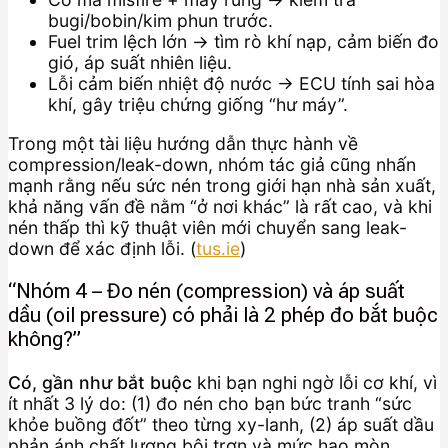
bugi/bobin/kim phun trước.
Fuel trim lệch lớn → tìm rò khí nạp, cảm biến đo
gió, áp suất nhiên liệu.
Lỗi cảm biến nhiệt độ nước → ECU tính sai hòa
khí, gây triệu chứng giống “hư máy”.
Trong một tài liệu hướng dẫn thực hành về
compression/leak-down, nhóm tác giả cũng nhấn
mạnh rằng nếu sức nén trong giới hạn nhà sản xuất,
khả năng vấn đề nằm “ở nơi khác” là rất cao, và khi
nén thấp thì kỹ thuật viên mới chuyển sang leak-
down để xác định lỗi. (
tus.ie
)
“Nhóm 4 – Đo nén (compression) và áp suất
dầu (oil pressure) có phải là 2 phép đo bắt buộc
không?”
Có, gần như bắt buộc
khi bạn nghi ngờ lỗi cơ khí, vì
ít nhất 3 lý do: (1) đo nén cho bạn bức tranh “sức
khỏe buồng đốt” theo từng xy-lanh, (2) áp suất dầu
phản ánh chất lượng bôi trơn và mức hao mòn