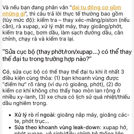
Và nếu bạn đang phân vân “
đại tu động cơ gồm
những gì
”, thì câu trả lời thực tế thường bao gồm
(tùy mức độ): kiểm tra – thay xéc-măng/piston (nếu
cần), rà xupap, xử lý mặt máy, thay gioăng/phớt,
kiểm tra bạc, bơm dầu, làm sạch đường dầu, cân
chỉnh, chạy rà và kiểm tra lại.
“Sửa cục bộ (thay phớt/ron/xupap…) có thể thay
thế đại tu trong trường hợp nào?”
Có
, sửa cục bộ có thể thay thế đại tu khi ít nhất 3
điều kiện cùng thỏa: (1) bạn khoanh vùng được
“điểm hư” rõ ràng (ví dụ rò gioăng, phớt), (2) đo
kiểm cơ khí không cho thấy hao mòn lan rộng ở
nhiều xy-lanh, (3) xe chưa có lịch sử quá nhiệt/thiếu
dầu nghiêm trọng.
Xử lý rò rỉ ngoài
: gioăng nắp máy, gioăng các-
te, phớt trục…
Sửa theo khoanh vùng leak-down
: xupap hở,
phớt xupap, vệ sinh/điều chỉnh hệ thống liên