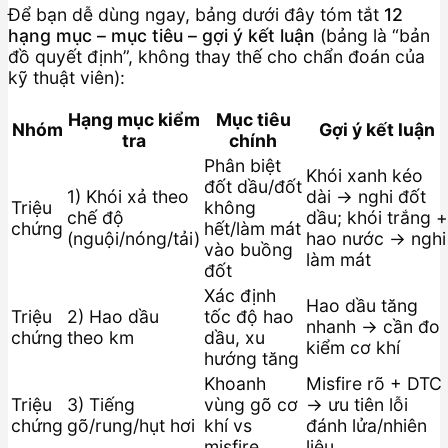
Để bạn dễ dùng ngay, bảng dưới đây tóm tắt
12
hạng mục – mục tiêu – gợi ý kết luận
(bảng là “bản
đồ quyết định”, không thay thế cho chẩn đoán của
kỹ thuật viên):
Hạng mục kiểm
Mục tiêu
Nhóm
Gợi ý kết luận
tra
chính
Phân biệt
Khói xanh kéo
đốt dầu/đốt
1) Khói xả theo
dài → nghi đốt
Triệu
không
chế độ
dầu; khói trắng +
chứng
hết/làm mát
(nguội/nóng/tải)
hao nước → nghi
vào buồng
làm mát
đốt
Xác định
Hao dầu tăng
Triệu
2) Hao dầu
tốc độ hao
nhanh → cần đo
chứng
theo km
dầu, xu
kiểm cơ khí
hướng tăng
Khoanh
Misfire rõ + DTC
Triệu
3) Tiếng
vùng gõ cơ
→ ưu tiên lỗi
chứng
gõ/rung/hụt hơi
khí vs
đánh lửa/nhiên
misfire
liệu