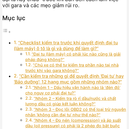
với gara và các mẹo giảm rủi ro.
Mục lục
“Checklist kiểm tra trước khi quyết định đại tu
(làm máy) ô tô là gì và dùng để làm gì?”
“Đại tu (làm máy) có phải lúc nào cũng là giải
pháp đúng không?”
“Chủ xe có thể tự kiểm tra phần nào tại nhà
trước khi vào gara không?”
“Cần kiểm tra những gì để quyết định ‘Đại tu’ hay
‘Bảo dưỡng’: 12 hạng mục gồm những nhóm nào?”
“Nhóm 1 – Dấu hiệu vận hành nào là ‘đèn đỏ’
cho nguy cơ phải đại tu?”
“Nhóm 2 – Kiểm tra rò rỉ dầu/nước và chất
lượng dầu có giúp kết luận không?”
“Nhóm 3 – Đọc lỗi OBD2 có thể loại trừ nguyên
nhân ‘không cần đại tu’ như thế nào?”
“Nhóm 4 – Đo nén (compression) và áp suất
dầu (oil pressure) có phải là 2 phép đo bắt buộc