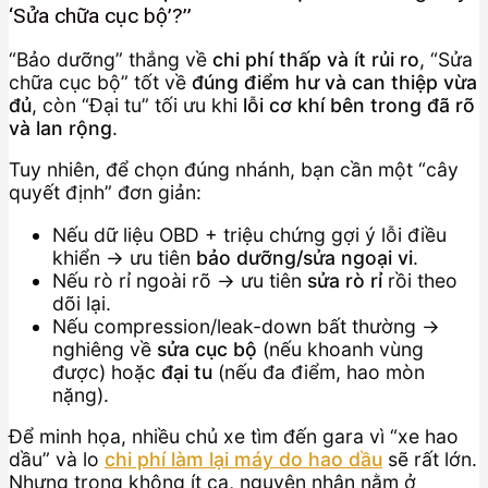
‘Sửa chữa cục bộ’?”
“Bảo dưỡng” thắng về
chi phí thấp và ít rủi ro
, “Sửa
chữa cục bộ” tốt về
đúng điểm hư và can thiệp vừa
đủ
, còn “Đại tu” tối ưu khi
lỗi cơ khí bên trong đã rõ
và lan rộng
.
Tuy nhiên, để chọn đúng nhánh, bạn cần một “cây
quyết định” đơn giản:
Nếu dữ liệu OBD + triệu chứng gợi ý lỗi điều
khiển → ưu tiên
bảo dưỡng/sửa ngoại vi
.
Nếu rò rỉ ngoài rõ → ưu tiên
sửa rò rỉ
rồi theo
dõi lại.
Nếu compression/leak-down bất thường →
nghiêng về
sửa cục bộ
(nếu khoanh vùng
được) hoặc
đại tu
(nếu đa điểm, hao mòn
nặng).
Để minh họa, nhiều chủ xe tìm đến gara vì “xe hao
dầu” và lo
chi phí làm lại máy do hao dầu
sẽ rất lớn.
Nhưng trong không ít ca, nguyên nhân nằm ở