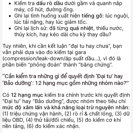
Kiểm tra
dấu rò dầu
dưới gầm và quanh nắp
máy, cổ hút, đường ống.
Ghi lại tình huống xuất hiện
tiếng gõ
: lúc nguội,
lúc tải nặng, hay lúc giảm tốc.
Ghi lại lịch sử: đã từng
quá nhiệt
, thiếu nước,
thủy kích, hay kéo dài chu kỳ thay dầu?
Tuy nhiên, khi cần kết luận “đại tu hay chưa”, bạn
vẫn phải dựa vào đo kiểm tại gara
(compression/leak-down/áp suất dầu…), vì đó là
phần biến “phỏng đoán” thành “bằng chứng”.
“Cần kiểm tra những gì để quyết định ‘Đại tu’ hay
‘Bảo dưỡng’: 12 hạng mục gồm những nhóm nào?”
Có
12 hạng mục
kiểm tra chính trước khi quyết định
“Đại tu” hay “Bảo dưỡng”, được nhóm theo tiêu chí
mức độ xâm lấn và khả năng loại trừ nguyên nhân
:
(1) triệu chứng vận hành, (2) rò rỉ & chất lỏng, (3) dữ
liệu OBD, (4) thử tải/đối chiếu, (5) đo kiểm cơ khí
nền tảng, (6) đo kiểm xác nhận.