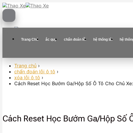
Skip
to
content
Trang Chủ
ắc quy
chẩn đoán lỗi
hệ thống lái
hệ thốn
Trang chủ
›
chẩn đoán lỗi ô tô
›
xóa lỗi ô tô
›
Cách Reset Học Bướm Ga/Hộp Số Ô Tô Cho Chủ Xe:
Cách Reset Học Bướm Ga/Hộp Số Ô 