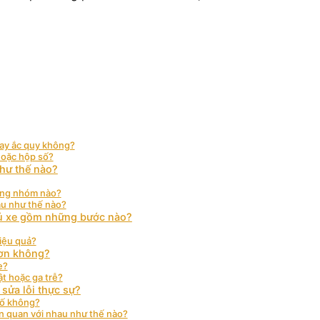
hay ắc quy không?
hoặc hộp số?
như thế nào?
hững nhóm nào?
au như thế nào?
chủ xe gồm những bước nào?
hiệu quả?
hơn không?
e?
ật hoặc ga trễ?
sửa lỗi thực sự?
số không?
ên quan với nhau như thế nào?