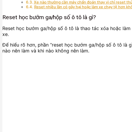
Xe nào thường cần máy chẩn đoán thay vì chỉ reset th
Reset nhiều lần có gây hại hoặc làm xe chạy tệ hơn k
Reset học bướm ga/hộp số ô tô là gì?
Reset học bướm ga/hộp số ô tô là thao tác xóa hoặc làm m
xe.
Để hiểu rõ hơn, phần “reset học bướm ga/hộp số ô tô là gì
nào nên làm và khi nào không nên làm.