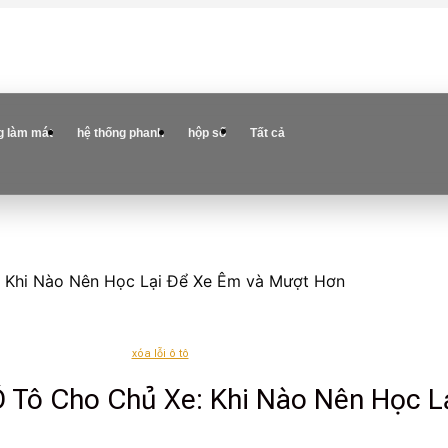
g làm mát
hệ thống phanh
hộp số
Tất cả
 Khi Nào Nên Học Lại Để Xe Êm và Mượt Hơn
xóa lỗi ô tô
Tô Cho Chủ Xe: Khi Nào Nên Học L