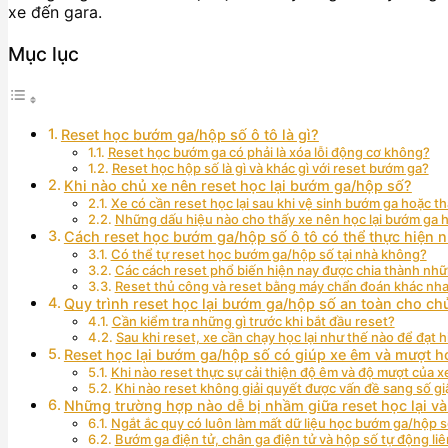
xe đến gara.
Mục lục
Reset học bướm ga/hộp số ô tô là gì?
Reset học bướm ga có phải là xóa lỗi động cơ không?
Reset học hộp số là gì và khác gì với reset bướm ga?
Khi nào chủ xe nên reset học lại bướm ga/hộp số?
Xe có cần reset học lại sau khi vệ sinh bướm ga hoặc t
Những dấu hiệu nào cho thấy xe nên học lại bướm ga 
Cách reset học bướm ga/hộp số ô tô có thể thực hiện 
Có thể tự reset học bướm ga/hộp số tại nhà không?
Các cách reset phổ biến hiện nay được chia thành n
Reset thủ công và reset bằng máy chẩn đoán khác nh
Quy trình reset học lại bướm ga/hộp số an toàn cho 
Cần kiểm tra những gì trước khi bắt đầu reset?
Sau khi reset, xe cần chạy học lại như thế nào để đạt 
Reset học lại bướm ga/hộp số có giúp xe êm và mượt 
Khi nào reset thực sự cải thiện độ êm và độ mượt của x
Khi nào reset không giải quyết được vấn đề sang số gi
Những trường hợp nào dễ bị nhầm giữa reset học lại và 
Ngắt ắc quy có luôn làm mất dữ liệu học bướm ga/hộp 
Bướm ga điện tử, chân ga điện tử và hộp số tự động li