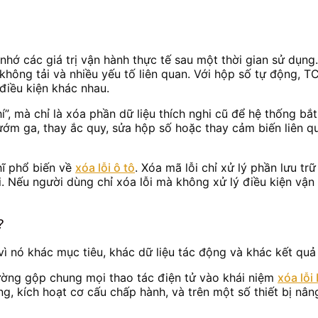
i nhớ các giá trị vận hành thực tế sau một thời gian sử dụn
ông tải và nhiều yếu tố liên quan. Với hộp số tự động, TCU
điều kiện khác nhau.
í”, mà chỉ là xóa phần dữ liệu thích nghi cũ để hệ thống bắt 
 bướm ga, thay ắc quy, sửa hộp số hoặc thay cảm biến liên 
hĩ phổ biến về
xóa lỗi ô tô
. Xóa mã lỗi chỉ xử lý phần lưu t
i. Nếu người dùng chỉ xóa lỗi mà không xử lý điều kiện vận
?
ì nó khác mục tiêu, khác dữ liệu tác động và khác kết quả
hường gộp chung mọi thao tác điện tử vào khái niệm
xóa lỗ
ộng, kích hoạt cơ cấu chấp hành, và trên một số thiết bị n