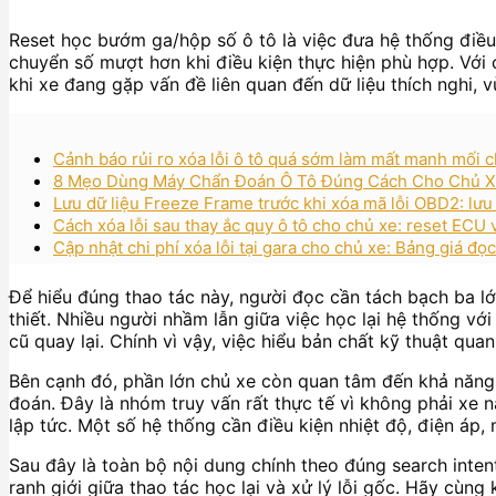
Reset học bướm ga/hộp số ô tô là việc đưa hệ thống điều 
chuyển số mượt hơn khi điều kiện thực hiện phù hợp. Với c
khi xe đang gặp vấn đề liên quan đến dữ liệu thích nghi,
Cảnh báo rủi ro xóa lỗi ô tô quá sớm làm mất manh mối 
8 Mẹo Dùng Máy Chẩn Đoán Ô Tô Đúng Cách Cho Chủ Xe:
Lưu dữ liệu Freeze Frame trước khi xóa mã lỗi OBD2: lưu
Cách xóa lỗi sau thay ắc quy ô tô cho chủ xe: reset ECU
Cập nhật chi phí xóa lỗi tại gara cho chủ xe: Bảng giá đọc 
Để hiểu đúng thao tác này, người đọc cần tách bạch ba lớp
thiết. Nhiều người nhầm lẫn giữa việc học lại hệ thống với
cũ quay lại. Chính vì vậy, việc hiểu bản chất kỹ thuật qua
Bên cạnh đó, phần lớn chủ xe còn quan tâm đến khả năng
đoán. Đây là nhóm truy vấn rất thực tế vì không phải xe 
lập tức. Một số hệ thống cần điều kiện nhiệt độ, điện áp, m
Sau đây là toàn bộ nội dung chính theo đúng search intent
ranh giới giữa thao tác học lại và xử lý lỗi gốc. Hãy cùn