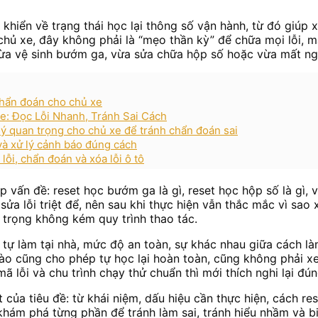
khiển về trạng thái học lại thông số vận hành, từ đó giúp 
hủ xe, đây không phải là “mẹo thần kỳ” để chữa mọi lỗi, mà
 vừa vệ sinh bướm ga, vừa sửa chữa hộp số hoặc vừa mất ngu
chẩn đoán cho chủ xe
 Đọc Lỗi Nhanh, Tránh Sai Cách
 ý quan trọng cho chủ xe để tránh chẩn đoán sai
 và xử lý cảnh báo đúng cách
lỗi, chẩn đoán và xóa lỗi ô tô
 vấn đề: reset học bướm ga là gì, reset học hộp số là gì, v
 sửa lỗi triệt để, nên sau khi thực hiện vẫn thắc mắc vì sa
n trọng không kém quy trình thao tác.
 tự làm tại nhà, mức độ an toàn, sự khác nhau giữa cách 
nào cũng cho phép tự học lại hoàn toàn, cũng không phải xe
ã lỗi và chu trình chạy thử chuẩn thì mới thích nghi lại đún
 của tiêu đề: từ khái niệm, dấu hiệu cần thực hiện, cách re
g khám phá từng phần để tránh làm sai, tránh hiểu nhầm và b