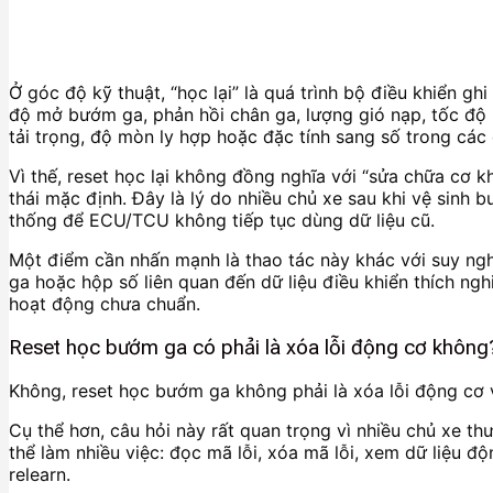
Ở góc độ kỹ thuật, “học lại” là quá trình bộ điều khiển gh
độ mở bướm ga, phản hồi chân ga, lượng gió nạp, tốc độ kh
tải trọng, độ mòn ly hợp hoặc đặc tính sang số trong các 
Vì thế, reset học lại không đồng nghĩa với “sửa chữa cơ kh
thái mặc định. Đây là lý do nhiều chủ xe sau khi vệ sinh
thống để ECU/TCU không tiếp tục dùng dữ liệu cũ.
Một điểm cần nhấn mạnh là thao tác này khác với suy ng
ga hoặc hộp số liên quan đến dữ liệu điều khiển thích ngh
hoạt động chưa chuẩn.
Reset học bướm ga có phải là xóa lỗi động cơ không
Không, reset học bướm ga không phải là xóa lỗi động cơ v
Cụ thể hơn, câu hỏi này rất quan trọng vì nhiều chủ xe t
thể làm nhiều việc: đọc mã lỗi, xóa mã lỗi, xem dữ liệu đ
relearn.