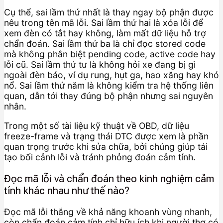
Cụ thể, sai lầm thứ nhất là thay ngay bộ phận được
nêu trong tên mã lỗi. Sai lầm thứ hai là xóa lỗi để
xem đèn có tắt hay không, làm mất dữ liệu hỗ trợ
chẩn đoán. Sai lầm thứ ba là chỉ đọc stored code
mà không phân biệt pending code, active code hay
lỗi cũ. Sai lầm thứ tư là không hỏi xe đang bị gì
ngoài đèn báo, ví dụ rung, hụt ga, hao xăng hay khó
nổ. Sai lầm thứ năm là không kiểm tra hệ thống liên
quan, dẫn tới thay đúng bộ phận nhưng sai nguyên
nhân.
Trong một số tài liệu kỹ thuật về OBD, dữ liệu
freeze-frame và trạng thái DTC được xem là phần
quan trọng trước khi sửa chữa, bởi chúng giúp tái
tạo bối cảnh lỗi và tránh phỏng đoán cảm tính.
Đọc mã lỗi và chẩn đoán theo kinh nghiệm cảm
tính khác nhau như thế nào?
Đọc mã lỗi thắng về khả năng khoanh vùng nhanh,
còn chẩn đoán cảm tính chỉ hữu ích khi người thợ có