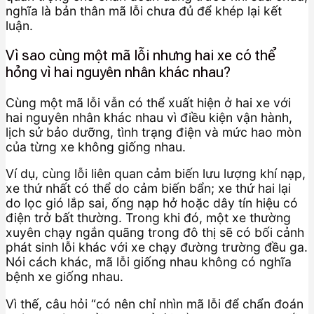
nghĩa là bản thân mã lỗi chưa đủ để khép lại kết
luận.
Vì sao cùng một mã lỗi nhưng hai xe có thể
hỏng vì hai nguyên nhân khác nhau?
Cùng một mã lỗi vẫn có thể xuất hiện ở hai xe với
hai nguyên nhân khác nhau vì điều kiện vận hành,
lịch sử bảo dưỡng, tình trạng điện và mức hao mòn
của từng xe không giống nhau.
Ví dụ, cùng lỗi liên quan cảm biến lưu lượng khí nạp,
xe thứ nhất có thể do cảm biến bẩn; xe thứ hai lại
do lọc gió lắp sai, ống nạp hở hoặc dây tín hiệu có
điện trở bất thường. Trong khi đó, một xe thường
xuyên chạy ngắn quãng trong đô thị sẽ có bối cảnh
phát sinh lỗi khác với xe chạy đường trường đều ga.
Nói cách khác, mã lỗi giống nhau không có nghĩa
bệnh xe giống nhau.
Vì thế, câu hỏi “có nên chỉ nhìn mã lỗi để chẩn đoán