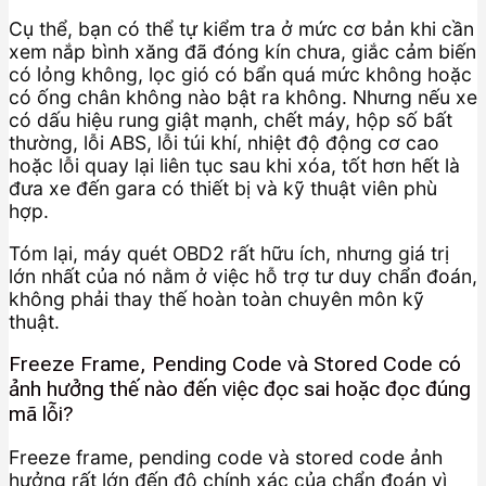
Cụ thể, bạn có thể tự kiểm tra ở mức cơ bản khi cần
xem nắp bình xăng đã đóng kín chưa, giắc cảm biến
có lỏng không, lọc gió có bẩn quá mức không hoặc
có ống chân không nào bật ra không. Nhưng nếu xe
có dấu hiệu rung giật mạnh, chết máy, hộp số bất
thường, lỗi ABS, lỗi túi khí, nhiệt độ động cơ cao
hoặc lỗi quay lại liên tục sau khi xóa, tốt hơn hết là
đưa xe đến gara có thiết bị và kỹ thuật viên phù
hợp.
Tóm lại, máy quét OBD2 rất hữu ích, nhưng giá trị
lớn nhất của nó nằm ở việc hỗ trợ tư duy chẩn đoán,
không phải thay thế hoàn toàn chuyên môn kỹ
thuật.
Freeze Frame, Pending Code và Stored Code có
ảnh hưởng thế nào đến việc đọc sai hoặc đọc đúng
mã lỗi?
Freeze frame, pending code và stored code ảnh
hưởng rất lớn đến độ chính xác của chẩn đoán vì