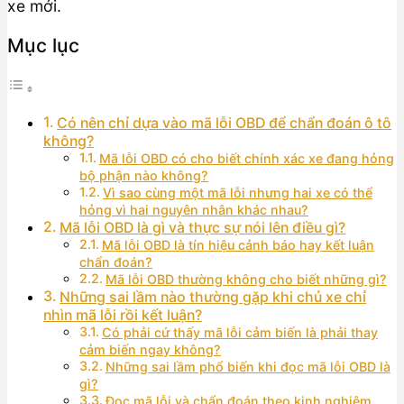
xe mới.
Mục lục
Có nên chỉ dựa vào mã lỗi OBD để chẩn đoán ô tô
không?
Mã lỗi OBD có cho biết chính xác xe đang hỏng
bộ phận nào không?
Vì sao cùng một mã lỗi nhưng hai xe có thể
hỏng vì hai nguyên nhân khác nhau?
Mã lỗi OBD là gì và thực sự nói lên điều gì?
Mã lỗi OBD là tín hiệu cảnh báo hay kết luận
chẩn đoán?
Mã lỗi OBD thường không cho biết những gì?
Những sai lầm nào thường gặp khi chủ xe chỉ
nhìn mã lỗi rồi kết luận?
Có phải cứ thấy mã lỗi cảm biến là phải thay
cảm biến ngay không?
Những sai lầm phổ biến khi đọc mã lỗi OBD là
gì?
Đọc mã lỗi và chẩn đoán theo kinh nghiệm