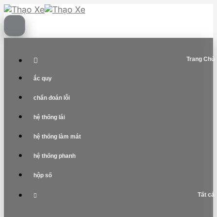
Skip
to
content
Trang Chủ
ắc quy
chẩn đoán lỗi
hệ thống lái
hệ thống làm mát
hệ thống phanh
hộp số
Tất cả