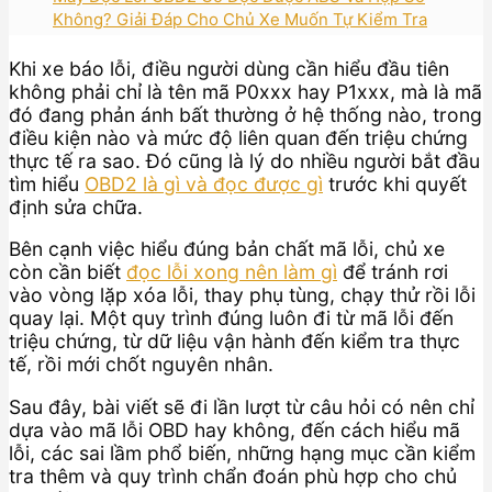
Không? Giải Đáp Cho Chủ Xe Muốn Tự Kiểm Tra
Khi xe báo lỗi, điều người dùng cần hiểu đầu tiên
không phải chỉ là tên mã P0xxx hay P1xxx, mà là mã
đó đang phản ánh bất thường ở hệ thống nào, trong
điều kiện nào và mức độ liên quan đến triệu chứng
thực tế ra sao. Đó cũng là lý do nhiều người bắt đầu
tìm hiểu
OBD2 là gì và đọc được gì
trước khi quyết
định sửa chữa.
Bên cạnh việc hiểu đúng bản chất mã lỗi, chủ xe
còn cần biết
đọc lỗi xong nên làm gì
để tránh rơi
vào vòng lặp xóa lỗi, thay phụ tùng, chạy thử rồi lỗi
quay lại. Một quy trình đúng luôn đi từ mã lỗi đến
triệu chứng, từ dữ liệu vận hành đến kiểm tra thực
tế, rồi mới chốt nguyên nhân.
Sau đây, bài viết sẽ đi lần lượt từ câu hỏi có nên chỉ
dựa vào mã lỗi OBD hay không, đến cách hiểu mã
lỗi, các sai lầm phổ biến, những hạng mục cần kiểm
tra thêm và quy trình chẩn đoán phù hợp cho chủ