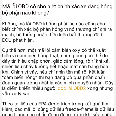
Mã lỗi OBD có cho biết chính xác xe đang hỏng
bộ phận nào không?
Không, mã lỗi OBD không phải lúc nào cũng cho
biết chính xác bộ phận hỏng vì nó thường chỉ chỉ ra
mạch, hệ thống hoặc điều kiện bất thường đã bị
ECU phát hiện.
Cụ thể hơn, một mã lỗi cảm biến oxy có thể xuất
hiện vì cảm biến hỏng thật, nhưng cũng có thể do
dây tín hiệu chập chờn, giắc cắm lỏng, rò rỉ khí xả,
nhiên liệu cháy không hết hoặc mất cân bằng hòa
khí. Chính vì vậy, nếu chỉ nhìn tên mã rồi kết luận
“cảm biến hỏng” thì bạn đang bỏ qua phần chẩn
đoán quan trọng nhất là xác minh nguyên nhân. Đây
là điểm khiến nhiều người
đọc lỗi OBD2
xong nhưng
vẫn xử lý sai.
Theo tài liệu của EPA được trích trong kết quả tìm
kiếm, các mã lỗi cùng dữ liệu freeze-frame là dữ liệu
quan trọng cho chẩn đoán đúng trước khi sửa chữa,