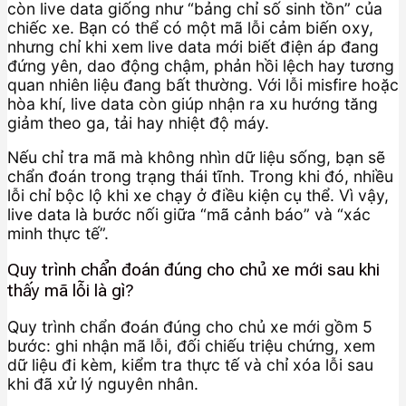
còn live data giống như “bảng chỉ số sinh tồn” của
chiếc xe. Bạn có thể có một mã lỗi cảm biến oxy,
nhưng chỉ khi xem live data mới biết điện áp đang
đứng yên, dao động chậm, phản hồi lệch hay tương
quan nhiên liệu đang bất thường. Với lỗi misfire hoặc
hòa khí, live data còn giúp nhận ra xu hướng tăng
giảm theo ga, tải hay nhiệt độ máy.
Nếu chỉ tra mã mà không nhìn dữ liệu sống, bạn sẽ
chẩn đoán trong trạng thái tĩnh. Trong khi đó, nhiều
lỗi chỉ bộc lộ khi xe chạy ở điều kiện cụ thể. Vì vậy,
live data là bước nối giữa “mã cảnh báo” và “xác
minh thực tế”.
Quy trình chẩn đoán đúng cho chủ xe mới sau khi
thấy mã lỗi là gì?
Quy trình chẩn đoán đúng cho chủ xe mới gồm 5
bước: ghi nhận mã lỗi, đối chiếu triệu chứng, xem
dữ liệu đi kèm, kiểm tra thực tế và chỉ xóa lỗi sau
khi đã xử lý nguyên nhân.