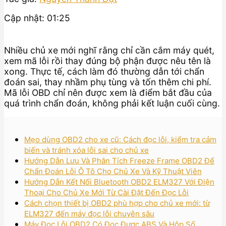
Cập nhật: 01:25
Nhiều chủ xe mới nghĩ rằng chỉ cần cắm máy quét,
xem mã lỗi rồi thay đúng bộ phận được nêu tên là
xong. Thực tế, cách làm đó thường dẫn tới chẩn
đoán sai, thay nhầm phụ tùng và tốn thêm chi phí.
Mã lỗi OBD chỉ nên được xem là điểm bắt đầu của
quá trình chẩn đoán, không phải kết luận cuối cùng.
Mẹo dùng OBD2 cho xe cũ: Cách đọc lỗi, kiểm tra cảm
biến và tránh xóa lỗi sai cho chủ xe
Hướng Dẫn Lưu Và Phân Tích Freeze Frame OBD2 Để
Chẩn Đoán Lỗi Ô Tô Cho Chủ Xe Và Kỹ Thuật Viên
Hướng Dẫn Kết Nối Bluetooth OBD2 ELM327 Với Điện
Thoại Cho Chủ Xe Mới Từ Cài Đặt Đến Đọc Lỗi
Cách chọn thiết bị OBD2 phù hợp cho chủ xe mới: từ
ELM327 đến máy đọc lỗi chuyên sâu
Máy Đọc Lỗi OBD2 Có Đọc Được ABS Và Hộp Số