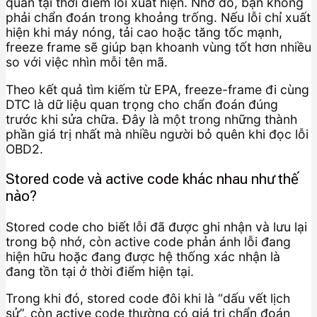
quan tại thời điểm lỗi xuất hiện. Nhờ đó, bạn không
phải chẩn đoán trong khoảng trống. Nếu lỗi chỉ xuất
hiện khi máy nóng, tải cao hoặc tăng tốc mạnh,
freeze frame sẽ giúp bạn khoanh vùng tốt hơn nhiều
so với việc nhìn mỗi tên mã.
Theo kết quả tìm kiếm từ EPA, freeze-frame đi cùng
DTC là dữ liệu quan trọng cho chẩn đoán đúng
trước khi sửa chữa. Đây là một trong những thành
phần giá trị nhất mà nhiều người bỏ quên khi đọc lỗi
OBD2.
Stored code và active code khác nhau như thế
nào?
Stored code cho biết lỗi đã được ghi nhận và lưu lại
trong bộ nhớ, còn active code phản ánh lỗi đang
hiện hữu hoặc đang được hệ thống xác nhận là
đang tồn tại ở thời điểm hiện tại.
Trong khi đó, stored code đôi khi là “dấu vết lịch
sử”, còn active code thường có giá trị chẩn đoán