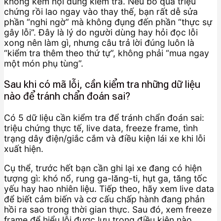
không kém nội dung kiểm tra. Nếu bỏ qua triệu
chứng rồi lao ngay vào thay thế, bạn rất dễ sửa
phần “nghi ngờ” mà không đụng đến phần “thực sự
gây lỗi”. Đây là lý do người dùng hay hỏi đọc lỗi
xong nên làm gì, nhưng câu trả lời đúng luôn là
“kiểm tra thêm theo thứ tự”, không phải “mua ngay
một món phụ tùng”.
Sau khi có mã lỗi, cần kiểm tra những dữ liệu
nào để tránh chẩn đoán sai?
Có 5 dữ liệu cần kiểm tra để tránh chẩn đoán sai:
triệu chứng thực tế, live data, freeze frame, tình
trạng dây điện/giắc cắm và điều kiện lái xe khi lỗi
xuất hiện.
Cụ thể, trước hết bạn cần ghi lại xe đang có hiện
tượng gì: khó nổ, rung ga-lăng-ti, hụt ga, tăng tốc
yếu hay hao nhiên liệu. Tiếp theo, hãy xem live data
để biết cảm biến và cơ cấu chấp hành đang phản
hồi ra sao trong thời gian thực. Sau đó, xem freeze
frame để hiểu lỗi được lưu trong điều kiện nào,