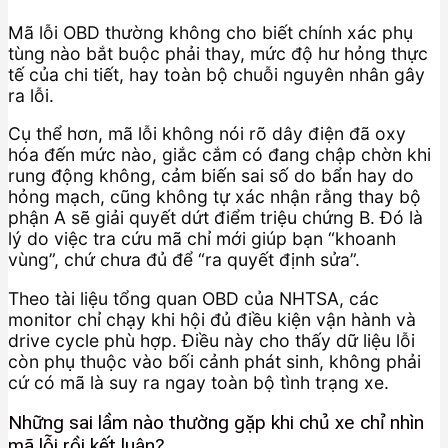
Mã lỗi OBD thường không cho biết chính xác phụ
tùng nào bắt buộc phải thay, mức độ hư hỏng thực
tế của chi tiết, hay toàn bộ chuỗi nguyên nhân gây
ra lỗi.
Cụ thể hơn, mã lỗi không nói rõ dây điện đã oxy
hóa đến mức nào, giắc cắm có đang chập chờn khi
rung động không, cảm biến sai số do bẩn hay do
hỏng mạch, cũng không tự xác nhận rằng thay bộ
phận A sẽ giải quyết dứt điểm triệu chứng B. Đó là
lý do việc tra cứu mã chỉ mới giúp bạn “khoanh
vùng”, chứ chưa đủ để “ra quyết định sửa”.
Theo tài liệu tổng quan OBD của NHTSA, các
monitor chỉ chạy khi hội đủ điều kiện vận hành và
drive cycle phù hợp. Điều này cho thấy dữ liệu lỗi
còn phụ thuộc vào bối cảnh phát sinh, không phải
cứ có mã là suy ra ngay toàn bộ tình trạng xe.
Những sai lầm nào thường gặp khi chủ xe chỉ nhìn
mã lỗi rồi kết luận?