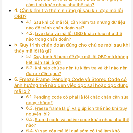
cảm tính khác nhau như thế nào?
Cần kiểm tra thêm những gì sau khi đọc mã lỗi
OBD?
Sau khi có mã lỗi, cần kiểm tra những dữ liệu
nào để tránh chẩn đoán sai?
Live data và mã lỗi OBD khác nhau như thế
nào trong chẩn đoán?
Quy trình chẩn đoán đúng cho chủ xe mới sau khi
thấy mã lỗi là gì?
Quy trình 5 bước để đọc mã lỗi OBD mà không
kết luận sai là gì?
Khi nào chủ xe nên tự kiểm tra và khi nào nên
đưa xe đến gara?
Freeze Frame, Pending Code và Stored Code có
ảnh hưởng thế nào đến việc đọc sai hoặc đọc đúng
mã lỗi?
Pending code có phải là lỗi chắc chắn cần sửa
ngay không?
Freeze frame là gì và giúp ích thế nào khi truy
nguyên lỗi?
Stored code và active code khác nhau như thế
nào?
Vì sao xóa mã lỗi quá sớm có thể làm khó