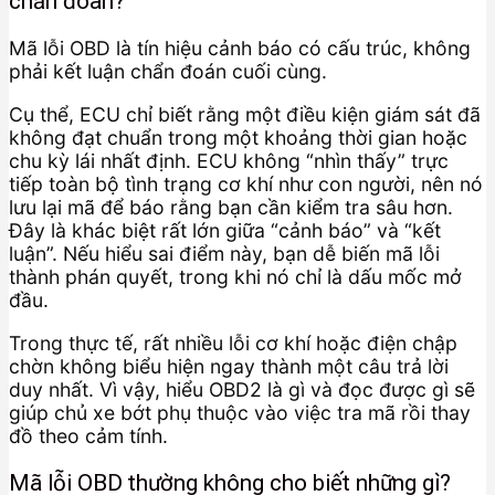
chẩn đoán?
Mã lỗi OBD là tín hiệu cảnh báo có cấu trúc, không
phải kết luận chẩn đoán cuối cùng.
Cụ thể, ECU chỉ biết rằng một điều kiện giám sát đã
không đạt chuẩn trong một khoảng thời gian hoặc
chu kỳ lái nhất định. ECU không “nhìn thấy” trực
tiếp toàn bộ tình trạng cơ khí như con người, nên nó
lưu lại mã để báo rằng bạn cần kiểm tra sâu hơn.
Đây là khác biệt rất lớn giữa “cảnh báo” và “kết
luận”. Nếu hiểu sai điểm này, bạn dễ biến mã lỗi
thành phán quyết, trong khi nó chỉ là dấu mốc mở
đầu.
Trong thực tế, rất nhiều lỗi cơ khí hoặc điện chập
chờn không biểu hiện ngay thành một câu trả lời
duy nhất. Vì vậy, hiểu OBD2 là gì và đọc được gì sẽ
giúp chủ xe bớt phụ thuộc vào việc tra mã rồi thay
đồ theo cảm tính.
Mã lỗi OBD thường không cho biết những gì?